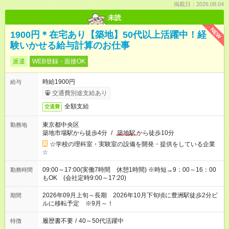
掲載日：2026.08.04
未読
NEW
1900円＊在宅あり【築地】50代以上活躍中！経
験いかせる給与計算のお仕事
派遣
WEB登録・面接OK
時給1900円
給与
交通費別途支給あり
全額支給
交通費
東京都中央区
勤務地
築地市場駅から徒歩4分
/
築地駅
から徒歩10分
☆学校の理科室・実験室の設備を開発・提供をしている企業
☆
09:00～17:00(実働7時間 休憩1時間) ※時短→9：00～16：00
勤務時間
もOK (会社定時9:00～17:20)
2026年09月上旬～長期 2026年10月下旬頃に豊洲駅徒歩2分ビ
期間
ルに移転予定 ※9月～！
履歴書不要
/
40～50代活躍中
特徴