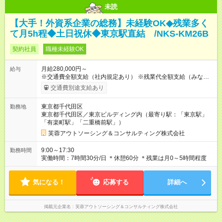
未読
【大手！外資系企業の総務】未経験OK◆残業多く
て月5h程◆土日祝休◆東京駅直結 /NKS-KM26B
契約社員
職種未経験OK
月給280,000円～
給与
※交通費全額支給（社内規定あり） ※残業代全額支給（みなし残
業代は含みません。残業が発生した場合は全額支給いたしま
交通費別途支給あり
す） 【試用期間】試用期間なし
東京都千代田区
勤務地
東京都千代田区／東京ビルディング内（最寄り駅：「東京駅」
「有楽町駅」「二重橋前駅」）
芙蓉アウトソーシング＆コンサルティング株式会社
9:00～17:30
勤務時間
実働時間：7時間30分/日 ＊休憩60分 ＊残業は月0～5時間程度
気になる！
応募する
詳細へ
掲載元企業名
芙蓉アウトソーシング＆コンサルティング株式会社