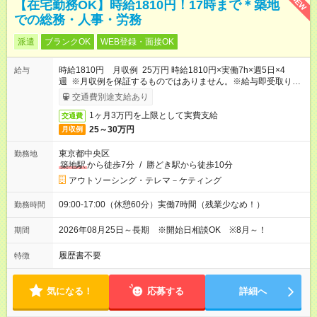
NEW
【在宅勤務OK】時給1810円！17時まで＊築地
での総務・人事・労務
派遣
ブランクOK
WEB登録・面接OK
時給1810円 月収例 25万円 時給1810円×実働7h×週5日×4
給与
週 ※月収例を保証するものではありません。※給与即受取りサ
ービス利用可（利用条件有）
交通費別途支給あり
1ヶ月3万円を上限として実費支給
交通費
25～30万円
月収例
東京都中央区
勤務地
築地駅
から徒歩7分
/
勝どき駅から徒歩10分
アウトソーシング・テレマ－ケティング
09:00-17:00（休憩60分）実働7時間（残業少なめ！）
勤務時間
2026年08月25日～長期 ※開始日相談OK ※8月～！
期間
履歴書不要
特徴
気になる！
応募する
詳細へ