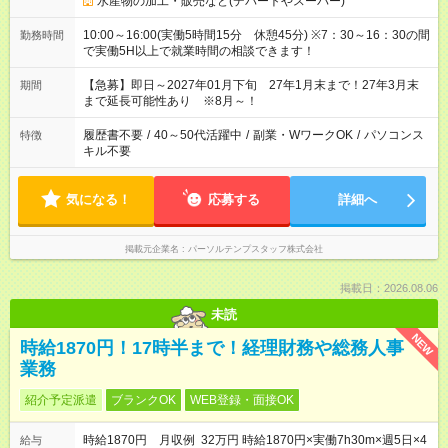
水産物の加工・販売など(デパートやスーパー)
10:00～16:00(実働5時間15分 休憩45分) ※7：30～16：30の間
勤務時間
で実働5H以上で就業時間の相談できます！
【急募】即日～2027年01月下旬 27年1月末まで！27年3月末
期間
まで延長可能性あり ※8月～！
履歴書不要
/
40～50代活躍中
/
副業・WワークOK
/
パソコンス
特徴
キル不要
気になる！
応募する
詳細へ
掲載元企業名
パーソルテンプスタッフ株式会社
掲載日：2026.08.06
未読
NEW
時給1870円！17時半まで！経理財務や総務人事
業務
紹介予定派遣
ブランクOK
WEB登録・面接OK
時給1870円 月収例 32万円 時給1870円×実働7h30m×週5日×4
給与