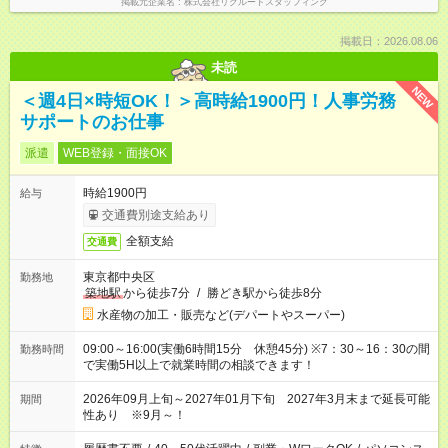
掲載元企業名
株式会社リクルートスタッフィング
掲載日：2026.08.06
未読
NEW
＜週4日×時短OK！＞高時給1900円！人事労務
サポートのお仕事
派遣
WEB登録・面接OK
時給1900円
給与
交通費別途支給あり
全額支給
交通費
東京都中央区
勤務地
築地駅
から徒歩7分
/
勝どき駅から徒歩8分
水産物の加工・販売など(デパートやスーパー)
09:00～16:00(実働6時間15分 休憩45分) ※7：30～16：30の間
勤務時間
で実働5H以上で就業時間の相談できます！
2026年09月上旬～2027年01月下旬 2027年3月末まで延長可能
期間
性あり ※9月～！