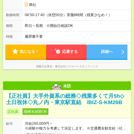
商社
08:50-17:40（休憩50分）実働8時間（残業少なめ！）
勤務時間
即日～長期 ※開始日相談OK
期間
履歴書不要
特徴
気になる！
応募する
詳細へ
掲載元企業名
株式会社リクルートスタッフィング
未読
【正社員】大手外資系の総務◇残業多くて月5h◇
土日祝休◇丸ノ内・東京駅直結 /BIZ-S-KM26B
正社員
職種未経験OK
月給260,000円～
給与
※経験や能力を考慮して決定します。 ※交通費全額支給（社内規
定あり） ※残業代全額支給（みなし残業代は含みません。残業