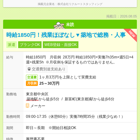
掲載元企業名
株式会社リクルートスタッフィング
掲載日：2026.08.05
未読
NEW
時給1850円！残業ほぼなし▼築地で総務・人事
派遣
ブランクOK
WEB登録・面接OK
時給1850円 月収例 28万円 時給1850円×実働7h35m×週5日×4
給与
週+残業5h ※月収例を保証するものではありません。
交通費別途支給あり
1ヶ月3万円を上限として実費支給
交通費
25～30万円
月収例
東京都中央区
勤務地
築地駅
から徒歩5分
/
新富町(東京都)駅から徒歩6分
メーカー
09:00-17:35（休憩60分）実働7時間35分（残業少なめ！）
勤務時間
即日～長期 ※開始日相談OK
期間
履歴書不要
特徴