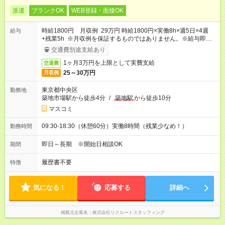
派遣
ブランクOK
WEB登録・面接OK
時給1800円 月収例 29万円 時給1800円×実働8h×週5日×4週
給与
+残業5h ※月収例を保証するものではありません。※給与即受取
りサービス利用可（利用条件有）
交通費別途支給あり
1ヶ月3万円を上限として実費支給
交通費
25～30万円
月収例
東京都中央区
勤務地
築地市場駅から徒歩4分
/
築地駅
から徒歩10分
マスコミ
09:30-18:30（休憩60分）実働8時間（残業少なめ！）
勤務時間
即日～長期 ※開始日相談OK
期間
履歴書不要
特徴
気になる！
応募する
詳細へ
掲載元企業名
株式会社リクルートスタッフィング