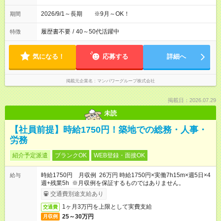
2026/9/1～長期 ※9月～OK！
期間
履歴書不要
/
40～50代活躍中
特徴
気になる！
応募する
詳細へ
掲載元企業名
マンパワーグループ株式会社
掲載日：2026.07.29
未読
【社員前提】時給1750円！築地での総務・人事・
労務
紹介予定派遣
ブランクOK
WEB登録・面接OK
時給1750円 月収例 26万円 時給1750円×実働7h15m×週5日×4
給与
週+残業5h ※月収例を保証するものではありません。
交通費別途支給あり
1ヶ月3万円を上限として実費支給
交通費
25～30万円
月収例