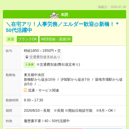
掲載日：2026.07.30
未読
＼在宅アリ！人事労務／エルダー歓迎@新橋！＊
50代活躍中
派遣
ブランクOK
WEB登録・面接OK
時給1850～1950円＋交
給与
交通費別途支給あり
※交通費別途(弊社規定有り)
交通費
東京都中央区
勤務地
新橋駅から徒歩10分
/
汐留駅から徒歩7分
/
築地市場駅から徒
歩5分
/
…
流通・サービス関連
9:30～17:30
勤務時間
2026/8/10～長期 ※長期 ※開始日相談可能 ※8月～OK！
期間
履歴書不要
/
40～50代活躍中
特徴