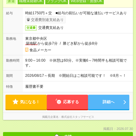
派遣
職種未経験OK
ブランクOK
WEB登録・面接OK
時給1750円＋交 ■給与の前払いが可能な速払いサービスあり
給与
交通費別途支給あり
交通費支給あり
交通費
東京都中央区
勤務地
築地駅
から徒歩7分
/
勝どき駅から徒歩8分
食品メーカー
9:00～16:00 ※休憩は60分。※実働6～7時間半も相談可能で
勤務時間
す。
2026/08/17～長期 ※開始日はご相談可能です！ ※8月～！
期間
履歴書不要
特徴
気になる！
応募する
詳細へ
掲載元企業名
株式会社スタッフサービス
掲載日：2026.07.30