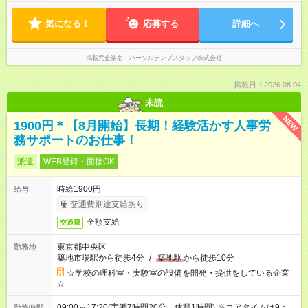
気になる！
応募する
詳細へ
掲載元企業名
パーソルテンプスタッフ株式会社
掲載日：2026.08.04
未読
NEW
1900円＊【8月開始】長期！経験活かす人事労
務サポートのお仕事！
派遣
WEB登録・面接OK
時給1900円
給与
交通費別途支給あり
全額支給
交通費
東京都中央区
勤務地
築地市場駅から徒歩4分
/
築地駅
から徒歩10分
☆学校の理科室・実験室の設備を開発・提供をしている企業
☆
09:00～17:20(実働7時間20分 休憩1時間) ※コアタイムは9：
勤務時間