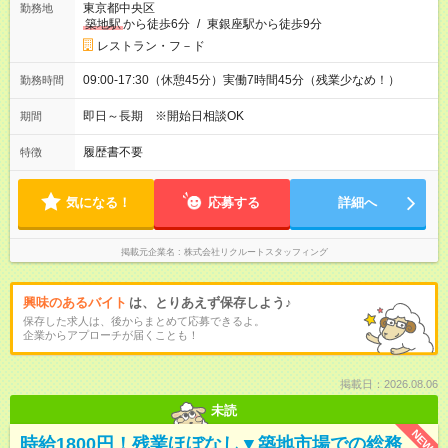
東京都中央区
勤務地
築地駅
から徒歩6分
/
東銀座駅から徒歩9分
レストラン・フ－ド
09:00-17:30（休憩45分）実働7時間45分（残業少なめ！）
勤務時間
即日～長期 ※開始日相談OK
期間
履歴書不要
特徴
気になる！
応募する
詳細へ
掲載元企業名
株式会社リクルートスタッフィング
興味のあるバイト
は、とりあえず保存しよう♪
保存した求人は、後からまとめて応募できるよ。
企業からアプローチが届くことも！
掲載日：2026.08.06
未読
NEW
時給1800円！残業ほぼなし▼築地市場での総務