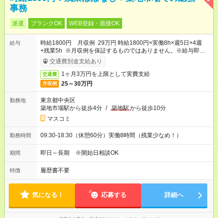
事務
派遣
ブランクOK
WEB登録・面接OK
時給1800円 月収例 29万円 時給1800円×実働8h×週5日×4週
給与
+残業5h ※月収例を保証するものではありません。※給与即受取
りサービス利用可（利用条件有）
交通費別途支給あり
1ヶ月3万円を上限として実費支給
交通費
25～30万円
月収例
東京都中央区
勤務地
築地市場駅から徒歩4分
/
築地駅
から徒歩10分
マスコミ
09:30-18:30（休憩60分）実働8時間（残業少なめ！）
勤務時間
即日～長期 ※開始日相談OK
期間
履歴書不要
特徴
気になる！
応募する
詳細へ