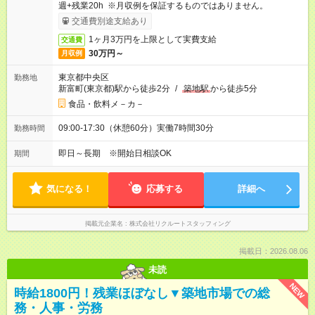
週+残業20h ※月収例を保証するものではありません。
交通費別途支給あり
1ヶ月3万円を上限として実費支給
交通費
30万円～
月収例
東京都中央区
勤務地
新富町(東京都)駅から徒歩2分
/
築地駅
から徒歩5分
食品・飲料メ－カ－
09:00-17:30（休憩60分）実働7時間30分
勤務時間
即日～長期 ※開始日相談OK
期間
気になる！
応募する
詳細へ
掲載元企業名
株式会社リクルートスタッフィング
掲載日：2026.08.06
未読
NEW
時給1800円！残業ほぼなし▼築地市場での総
務・人事・労務