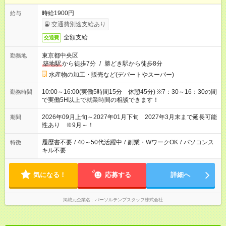
時給1900円
給与
交通費別途支給あり
全額支給
交通費
東京都中央区
勤務地
築地駅
から徒歩7分
/
勝どき駅から徒歩8分
水産物の加工・販売など(デパートやスーパー)
10:00～16:00(実働5時間15分 休憩45分) ※7：30～16：30の間
勤務時間
で実働5H以上で就業時間の相談できます！
2026年09月上旬～2027年01月下旬 2027年3月末まで延長可能
期間
性あり ※9月～！
履歴書不要
/
40～50代活躍中
/
副業・WワークOK
/
パソコンス
特徴
キル不要
気になる！
応募する
詳細へ
掲載元企業名
パーソルテンプスタッフ株式会社