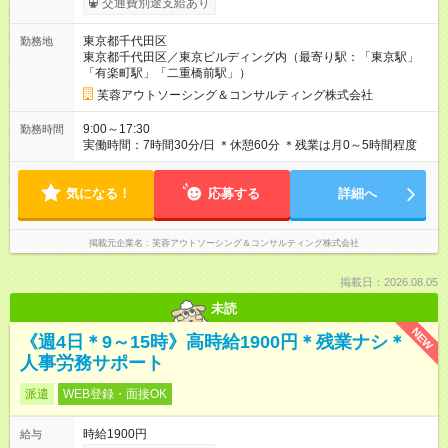
交通費別途支給あり
が発生した場合は全額支給いたします） 【試用期間】試用期間
あり 試用期間の長さ：6ヶ月 雇用形態、給与は本採用時と同じ
東京都千代田区
勤務地
です。
東京都千代田区／東京ビルディング内（最寄り駅：「東京駅」
「有楽町駅」「二重橋前駅」）
芙蓉アウトソーシング＆コンサルティング株式会社
9:00～17:30
勤務時間
実働時間：7時間30分/日 ＊休憩60分 ＊残業は月0～5時間程度
気になる！
応募する
詳細へ
掲載元企業名
芙蓉アウトソーシング＆コンサルティング株式会社
掲載日：2026.08.05
未読
NEW
《週4日＊9～15時》高時給1900円＊残業ナシ＊
人事労務サポート
派遣
WEB登録・面接OK
時給1900円
給与