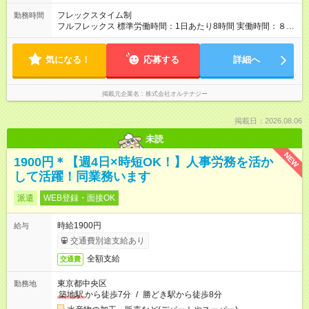
程です。 【試用期間】試用期間あり 試用期間の長さ：3ヶ月 雇
用形態、給与は本採用時と同じです。
フレックスタイム制
勤務時間
フルフレックス 標準労働時間：1日あたり8時間 実働時間：８時
間/日
気になる！
応募する
詳細へ
掲載元企業名
株式会社オルテナジー
掲載日：2026.08.06
未読
NEW
1900円＊【週4日×時短OK！】人事労務を活か
して活躍！同業務います
派遣
WEB登録・面接OK
時給1900円
給与
交通費別途支給あり
全額支給
交通費
東京都中央区
勤務地
築地駅
から徒歩7分
/
勝どき駅から徒歩8分