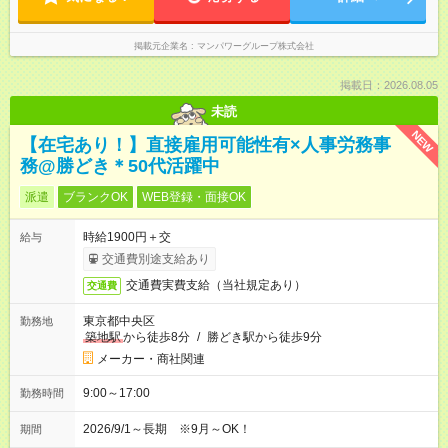
掲載元企業名
マンパワーグループ株式会社
掲載日：2026.08.05
未読
NEW
【在宅あり！】直接雇用可能性有×人事労務事
務@勝どき＊50代活躍中
派遣
ブランクOK
WEB登録・面接OK
時給1900円＋交
給与
交通費別途支給あり
交通費実費支給（当社規定あり）
交通費
東京都中央区
勤務地
築地駅
から徒歩8分
/
勝どき駅から徒歩9分
メーカー・商社関連
9:00～17:00
勤務時間
2026/9/1～長期 ※9月～OK！
期間