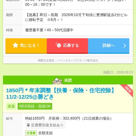
00～16：00です！
【急募】即日～長期 2026年10月下旬頃に豊洲駅徒歩2分ビル
期間
に移転予定 ※8月～！
履歴書不要
/
40～50代活躍中
特徴
気になる！
応募する
詳細へ
掲載元企業名
パーソルテンプスタッフ株式会社
掲載日：2026.08.03
未読
NEW
1850円＊年末調整【扶養・保険・住宅控除】
11/2-12/25@勝どき
派遣
WEB登録・面接OK
時給1850円 月収例：302,400円（21日就業の場合）
給与
交通費別途支給あり
全額支給
交通費