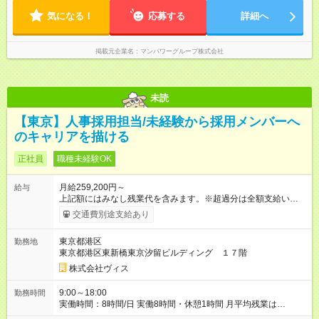
気になる！
応募する
詳細へ
掲載元企業名
マンパワーグループ株式会社
未読
【東京】人事採用担当/未経験から採用メンバーへ
のキャリアを描ける
正社員
職種未経験OK
月給259,200円～
給与
上記額にはみなし残業代を含みます。※超過分は全額支給いたし
ます。 みなし残業代 19,200円 以上／月 みなし残業時間 10時間
交通費別途支給あり
／月 上記額にはみなし残業代（月10時間分、19,200円分以上）
を含みます。※超過分は全額支給します 【試用期間】試用期間
東京都港区
勤務地
あり 試用期間の長さ：6ヶ月 雇用形態、給与は本採用時と同じ
東京都港区東新橋東京汐留ビルディング １７階
です。
株式会社ヴィス
9:00～18:00
勤務時間
実働時間：8時間/日 実働8時間・休憩1時間 月平均残業は
10~20H程度です。