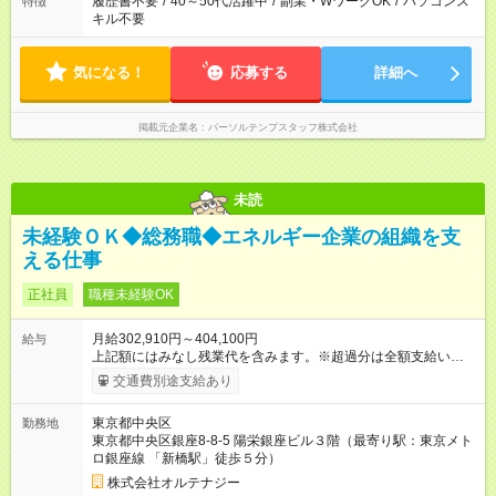
履歴書不要
/
40～50代活躍中
/
副業・WワークOK
/
パソコンス
特徴
キル不要
気になる！
応募する
詳細へ
掲載元企業名
パーソルテンプスタッフ株式会社
未読
未経験ＯＫ◆総務職◆エネルギー企業の組織を支
える仕事
正社員
職種未経験OK
月給302,910円～404,100円
給与
上記額にはみなし残業代を含みます。※超過分は全額支給いたし
ます。 みなし残業代 40,210円 ～ 53,650円／月 みなし残業時
交通費別途支給あり
間 20時間／月 半期ごとの営業利益のうち、一定割合を賞与に配
分しています。 フロント部門を支えることによって、バックオ
東京都中央区
勤務地
フィスにも還元する環境です。 ※2025年賞与支給実績：平均
東京都中央区銀座8-8-5 陽栄銀座ビル３階（最寄り駅：東京メト
3.33ヵ月 上記額にはみなし残業代（月20時間分、40,210円分～
ロ銀座線 「新橋駅」徒歩５分）
53,650円）を含みます。 ※超過分は全額支給します ※試用期間
は３ヶ月で条件に変更はありません。 ※平均残業時間は10時間
株式会社オルテナジー