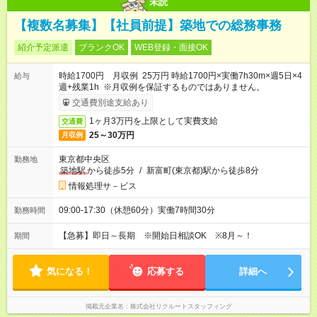
未読
【複数名募集】【社員前提】築地での総務事務
紹介予定派遣
ブランクOK
WEB登録・面接OK
時給1700円 月収例 25万円 時給1700円×実働7h30m×週5日×4
給与
週+残業1h ※月収例を保証するものではありません。
交通費別途支給あり
1ヶ月3万円を上限として実費支給
交通費
25～30万円
月収例
東京都中央区
勤務地
築地駅
から徒歩5分
/
新富町(東京都)駅から徒歩8分
情報処理サ－ビス
09:00-17:30（休憩60分）実働7時間30分
勤務時間
【急募】即日～長期 ※開始日相談OK ※8月～！
期間
気になる！
応募する
詳細へ
掲載元企業名
株式会社リクルートスタッフィング