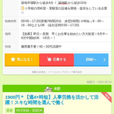
築地市場駅から徒歩4分
/
築地駅
から徒歩10分
☆学校の理科室・実験室の設備を開発・提供をしている企業
☆
09:00～17:20(実働7時間20分 休憩1時間) ※時短→9：00～
勤務時間
16：00などもOK (会社定時9:00～17:20)
【急募】即日～長期 早くお仕事を始めたい方大歓迎！8月中～
期間
9月中開始OK ※8月～！
履歴書不要
/
40～50代活躍中
特徴
気になる！
応募する
詳細へ
掲載元企業名
パーソルテンプスタッフ株式会社
掲載日：2026.08.04
未読
NEW
1900円＊【週4×時短】人事労務を活かして活
躍！スキな時間を選んで働く
派遣
WEB登録・面接OK