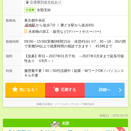
交通費別途支給あり
全額支給
交通費
東京都中央区
勤務地
築地駅
から徒歩7分
/
勝どき駅から徒歩8分
水産物の加工・販売など(デパートやスーパー)
09:00～15:00(実働5時間15分 休憩45分) ※7：30～16：30の間
勤務時間
で実働5H以上で就業時間の相談できます！ #15時まで
【急募】即日～2027年01月下旬 ～2027年3月末まで延長可能
期間
性あり ※8月～！
履歴書不要
/
40～50代活躍中
/
副業・WワークOK
/
パソコンス
特徴
キル不要
気になる！
応募する
詳細へ
掲載元企業名
パーソルテンプスタッフ株式会社
掲載日：2026.08.05
未読