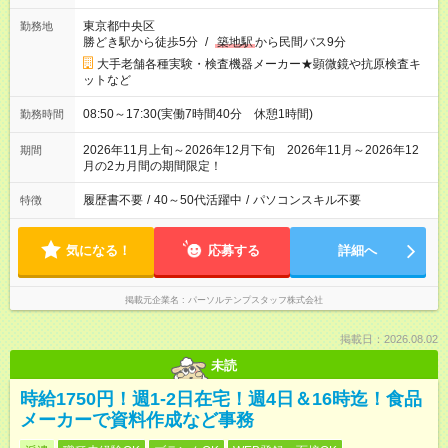
東京都中央区
勤務地
勝どき駅から徒歩5分
/
築地駅
から民間バス9分
大手老舗各種実験・検査機器メーカー★顕微鏡や抗原検査キ
ットなど
08:50～17:30(実働7時間40分 休憩1時間)
勤務時間
2026年11月上旬～2026年12月下旬 2026年11月～2026年12
期間
月の2カ月間の期間限定！
履歴書不要
/
40～50代活躍中
/
パソコンスキル不要
特徴
気になる！
応募する
詳細へ
掲載元企業名
パーソルテンプスタッフ株式会社
掲載日：2026.08.02
未読
時給1750円！週1-2日在宅！週4日＆16時迄！食品
メーカーで資料作成など事務