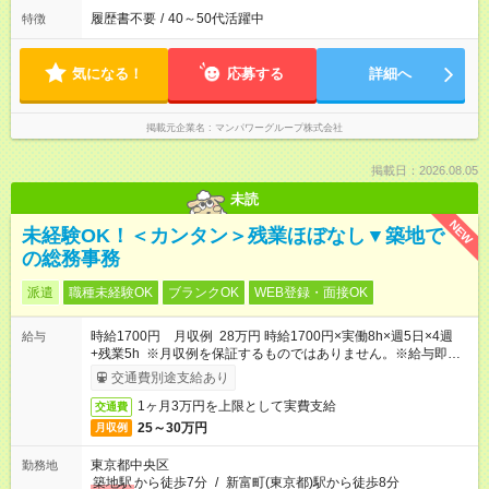
履歴書不要
/
40～50代活躍中
特徴
気になる！
応募する
詳細へ
掲載元企業名
マンパワーグループ株式会社
掲載日：2026.08.05
未読
NEW
未経験OK！＜カンタン＞残業ほぼなし▼築地で
の総務事務
派遣
職種未経験OK
ブランクOK
WEB登録・面接OK
時給1700円 月収例 28万円 時給1700円×実働8h×週5日×4週
給与
+残業5h ※月収例を保証するものではありません。※給与即受取
りサービス利用可（利用条件有）
交通費別途支給あり
1ヶ月3万円を上限として実費支給
交通費
25～30万円
月収例
東京都中央区
勤務地
築地駅
から徒歩7分
/
新富町(東京都)駅から徒歩8分