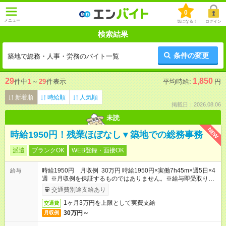
0
メニュー
気になる！
ログイン
検索結果
条件の変更
築地で総務・人事・労務のバイト一覧
29
1,850
件中
1
～
29
件表示
平均時給:
円
新着順
時給順
人気順
掲載日：2026.08.06
未読
NEW
時給1950円！残業ほぼなし▼築地での総務事務
派遣
ブランクOK
WEB登録・面接OK
時給1950円 月収例 30万円 時給1950円×実働7h45m×週5日×4
給与
週 ※月収例を保証するものではありません。※給与即受取りサ
ービス利用可（利用条件有）
交通費別途支給あり
1ヶ月3万円を上限として実費支給
交通費
30万円～
月収例