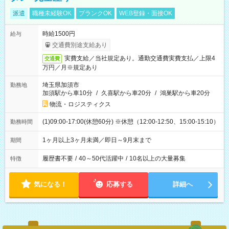
派遣
職種未経験OK
ブランクOK
WEB登録・面接OK
時給1500円
給与
交通費別途支給あり
実費支給／当社規定あり。通勤交通費実費支払／上限4
交通費
万円／月※規定あり
埼玉県加須市
勤務地
加須駅から車10分
/
久喜駅から車20分
/
鴻巣駅から車20分
物流・ロジスティクス
(1)09:00-17:00(休憩60分) ※休憩（12:00-12:50、15:00-15:10）
勤務時間
1ヶ月以上3ヶ月未満／即日～9月末まで
期間
履歴書不要
/
40～50代活躍中
/
10名以上の大量募集
特徴
気になる！
応募する
詳細へ