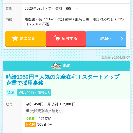
2026年08月下旬～長期 ※8月～！
期間
履歴書不要
/
40～50代活躍中
/
服装自由
/
電話対応なし
/
パソ
特徴
コンスキル不要
気になる！
応募する
詳細へ
掲載日：2026.08.07
未読
時給1950円＊人気の完全在宅！スタートアップ
企業で採用事務
派遣
WEB登録・面接OK
時給1950円 月収例 312,000円
給与
交通費別途支給あり
全額支給
交通費
30万円～
月収例