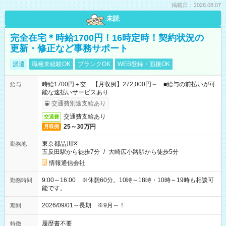
掲載日：2026.08.07
未読
完全在宅＊時給1700円！16時定時！契約状況の
更新・修正など事務サポート
派遣
職種未経験OK
ブランクOK
WEB登録・面接OK
時給1700円＋交 【月収例】272,000円～ ■給与の前払いが可
給与
能な速払いサービスあり
交通費別途支給あり
交通費支給あり
交通費
25～30万円
月収例
東京都品川区
勤務地
五反田駅から徒歩7分
/
大崎広小路駅から徒歩5分
情報通信会社
9:00～16:00 ※休憩60分。10時～18時・10時～19時も相談可
勤務時間
能です。
2026/09/01～長期 ※9月～！
期間
履歴書不要
特徴