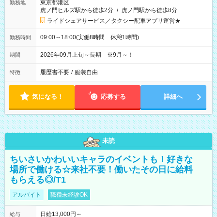
東京都港区
勤務地
虎ノ門ヒルズ駅から徒歩2分
/
虎ノ門駅から徒歩8分
ライドシェアサービス／タクシー配車アプリ運営★
09:00～18:00(実働8時間 休憩1時間)
勤務時間
2026年09月上旬～長期 ※9月～！
期間
履歴書不要
/
服装自由
特徴
気になる！
応募する
詳細へ
未読
ちいさいかわいいキャラのイベントも！好きな
場所で働ける☆来社不要！働いたその日に給料
もらえる◎/T1
アルバイト
職種未経験OK
日給13,000円～
給与