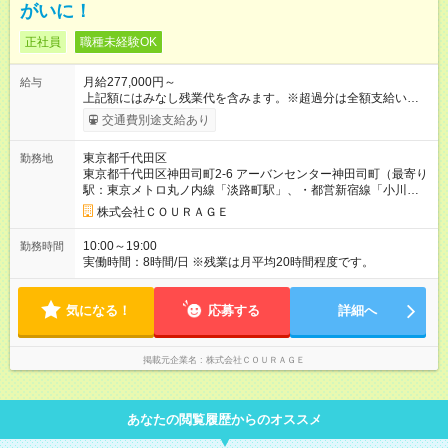
がいに！
正社員
職種未経験OK
月給277,000円～
給与
上記額にはみなし残業代を含みます。※超過分は全額支給いたし
ます。 みなし残業代 68,990円／月 みなし残業時間 45時間／月
交通費別途支給あり
【試用期間】試用期間あり 試用期間の長さ：6ヶ月 雇用形態、
給与は本採用時と同じです。
東京都千代田区
勤務地
東京都千代田区神田司町2-6 アーバンセンター神田司町（最寄り
駅：東京メトロ丸ノ内線「淡路町駅」、・都営新宿線「小川町
駅」など）
株式会社ＣＯＵＲＡＧＥ
10:00～19:00
勤務時間
実働時間：8時間/日 ※残業は月平均20時間程度です。
気になる！
応募する
詳細へ
掲載元企業名
株式会社ＣＯＵＲＡＧＥ
あなたの閲覧履歴からのオススメ