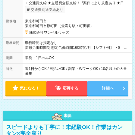
＋交通費支給 ★交通費全額支給！ ┗案件により規定あり ★日払
いOK！（規定あり） ┗働いたその日に現金GET♪ お仕事後はコ
交通費別途支給あり
ンビニATMから 日払い分を引き落とせます！ 【試用期間】試
用期間なし
東京都町田市
勤務地
東京都町田市原町田（最寄り駅：町田駅）
株式会社ワンベルウッズ
勤務時間は指定なし
勤務時間
変形労働時間制 想定労働時間160時間/月 【シフト例】 ・8：00
～21：00
単発・1日のみOK
期間
週1日からOK / 日払いOK / 副業・WワークOK / 10名以上の大量
特徴
募集
気になる！
応募する
詳細へ
未読
スピードよりも丁寧に！未経験OK！作業はカン
タン×完全座り