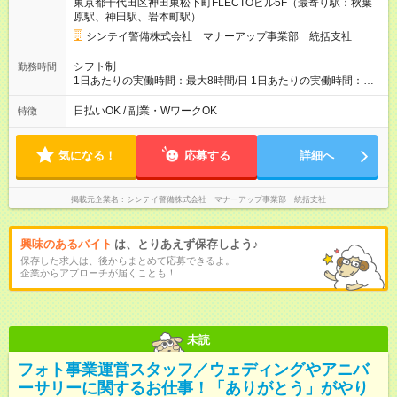
東京都千代田区神田東松下町FLECTOビル5F（最寄り駅：秋葉
原駅、神田駅、岩本町駅）
シンテイ警備株式会社 マナーアップ事業部 統括支社
シフト制
勤務時間
1日あたりの実働時間：最大8時間/日 1日あたりの実働時間：８
時間労働（休憩１時間） シフト例 ・０８：００～１７：００
（休憩１時間あり） ・０９：００～１８：００（休憩１時間あ
日払いOK / 副業・WワークOK
特徴
り） ・１３：００～２２：００（休憩１時間あり） 入社当初は
０９：００～１８：００でお仕事をしてもらいます
気になる！
応募する
詳細へ
掲載元企業名
シンテイ警備株式会社 マナーアップ事業部 統括支社
興味のあるバイト
は、とりあえず保存しよう♪
保存した求人は、後からまとめて応募できるよ。
企業からアプローチが届くことも！
未読
フォト事業運営スタッフ／ウェディングやアニバ
ーサリーに関するお仕事！「ありがとう」がやり