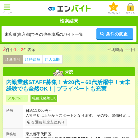
0
メニュー
気になる！
ログイン
検索結果
条件の変更
末広町(東京都)でその他事務系のバイト一覧
2
---
件中
1
～
2
件表示
平均時給:
円
新着順
時給順
人気順
未読
内勤業務STAFF募集！★20代～60代活躍中！★未
経験でも全然OK！│プライベートも充実
アルバイト
職種未経験OK
日給11,000円～
給与
入社当初は上記からスタートとなります。 その後、警備検定資
格取得・社内試験等により昇給や昇格（正社員採用含）があり
交通費別途支給あり
ます。 【試用期間】試用期間なし
東京都千代田区
勤務地