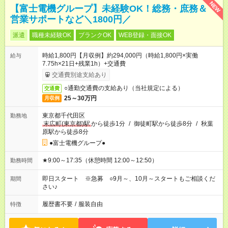
NEW
【富士電機グループ】未経験OK！総務・庶務＆
営業サポートなど＼1800円／
派遣
職種未経験OK
ブランクOK
WEB登録・面接OK
時給1,800円【月収例】約294,000円（時給1,800円×実働
給与
7.75h×21日+残業1h）+交通費
交通費別途支給あり
○通勤交通費の支給あり（当社規定による）
交通費
25～30万円
月収例
東京都千代田区
勤務地
末広町(東京都)駅
から徒歩1分
/
御徒町駅から徒歩8分
/
秋葉
原駅から徒歩8分
●富士電機グループ●
★9:00～17:35（休憩時間 12:00～12:50）
勤務時間
即日スタート ※急募 ○9月～、10月～スタートもご相談くだ
期間
さい♪
履歴書不要
/
服装自由
特徴