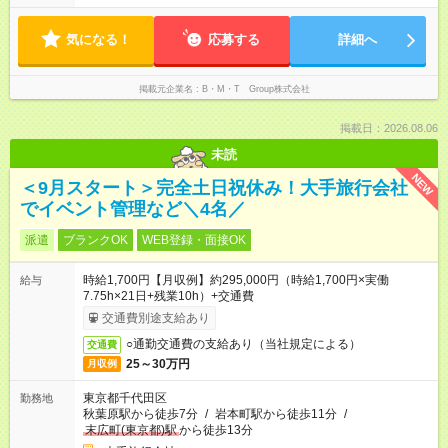
時で退社できるため、お子様のお迎えや夕飯の準備にも間に合
います。 ※勤務時間は相談可！ ※扶養内勤務の相談もOK
気になる！
応募する
詳細へ
掲載元企業名
B・M・T Group株式会社
掲載日：2026.08.06
未読
NEW
＜9月スタート＞完全土日祝休み！大手旅行会社
でイベント管理など＼4名／
派遣
ブランクOK
WEB登録・面接OK
時給1,700円【月収例】約295,000円（時給1,700円×実働
給与
7.75h×21日+残業10h）+交通費
交通費別途支給あり
○通勤交通費の支給あり（当社規定による）
交通費
25～30万円
月収例
東京都千代田区
勤務地
秋葉原駅から徒歩7分
/
岩本町駅から徒歩11分
/
末広町(東京都)駅
から徒歩13分