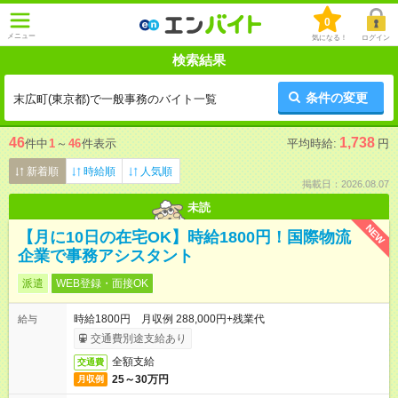
0
メニュー
気になる！
ログイン
検索結果
条件の変更
末広町(東京都)で一般事務のバイト一覧
46
1,738
件中
1
～
46
件表示
平均時給:
円
新着順
時給順
人気順
掲載日：2026.08.07
未読
NEW
【月に10日の在宅OK】時給1800円！国際物流
企業で事務アシスタント
派遣
WEB登録・面接OK
時給1800円 月収例 288,000円+残業代
給与
交通費別途支給あり
全額支給
交通費
25～30万円
月収例