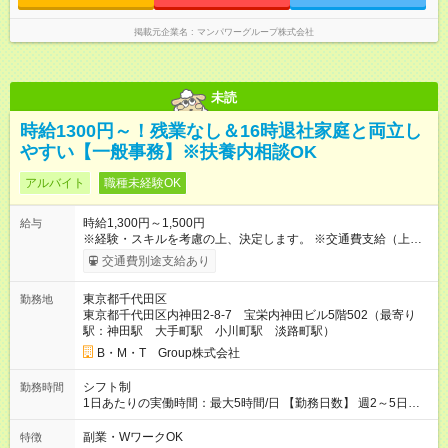
掲載元企業名
マンパワーグループ株式会社
未読
時給1300円～！残業なし＆16時退社家庭と両立し
やすい【一般事務】※扶養内相談OK
アルバイト
職種未経験OK
時給1,300円～1,500円
給与
※経験・スキルを考慮の上、決定します。 ※交通費支給（上限
1,000円/日） 【月収例】 ▼週5日勤務の場合 月収13万円（時給
交通費別途支給あり
1,300円×5時間×月20日） ▼週3日勤務の場合 月収7万8000円
（時給1,300円×5時間×月12日） 【試用期間】試用期間あり 試
東京都千代田区
勤務地
用期間の長さ：3ヶ月 雇用形態、給与は本採用時と同じです。
東京都千代田区内神田2-8-7 宝栄内神田ビル5階502（最寄り
試用期間3ヶ月／期間中の給与・待遇に変動はありません。
駅：神田駅 大手町駅 小川町駅 淡路町駅）
B・M・T Group株式会社
シフト制
勤務時間
1日あたりの実働時間：最大5時間/日 【勤務日数】 週2～5日勤
務（平日のみ） 【勤務時間】 10：00~16：00（休憩12:00～
13:00／実働5時間） ★残業は基本的にありません！毎日ほぼ定
副業・WワークOK
特徴