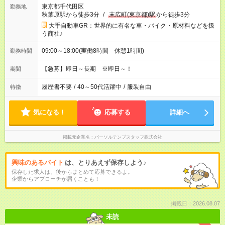
東京都千代田区
勤務地
秋葉原駅から徒歩3分
/
末広町(東京都)駅
から徒歩3分
大手自動車GR：世界的に有名な車・バイク・原材料などを扱
う商社♪
09:00～18:00(実働8時間 休憩1時間)
勤務時間
【急募】即日～長期 ※即日～！
期間
履歴書不要
/
40～50代活躍中
/
服装自由
特徴
気になる！
応募する
詳細へ
掲載元企業名
パーソルテンプスタッフ株式会社
興味のあるバイト
は、とりあえず保存しよう♪
保存した求人は、後からまとめて応募できるよ。
企業からアプローチが届くことも！
掲載日：2026.08.07
未読