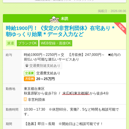
掲載日：2026.08.06
未読
NEW
時給1900円！《安定の非営利団体》在宅あり＊
朝ゆっくり始業＊データ入力など
派遣
ブランクOK
WEB登録・面接OK
時給1900円～2250円＋交 【月収例】247,000円～ ■給与の
給与
前払いが可能な速払いサービスあり
交通費別途支給あり
交通費支給あり
交通費
20～25万円
月収例
東京都台東区
勤務地
秋葉原駅から徒歩7分
/
末広町(東京都)駅
から徒歩4分
非営利団体
10:00～17:30 ※休憩60分。実働7．5など時間も相談可能で
勤務時間
す。
【急募】即日～長期 ※開始日はご相談可能です！
期間