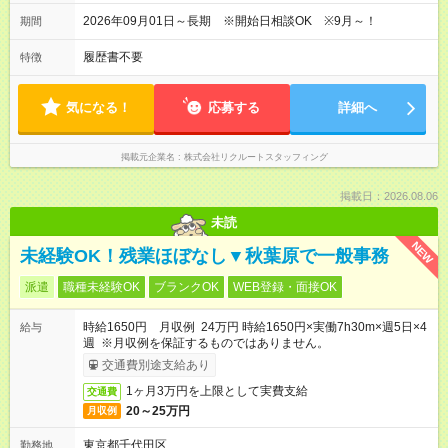
2026年09月01日～長期 ※開始日相談OK ※9月～！
期間
履歴書不要
特徴
気になる！
応募する
詳細へ
掲載元企業名
株式会社リクルートスタッフィング
掲載日：2026.08.06
未読
NEW
未経験OK！残業ほぼなし▼秋葉原で一般事務
派遣
職種未経験OK
ブランクOK
WEB登録・面接OK
時給1650円 月収例 24万円 時給1650円×実働7h30m×週5日×4
給与
週 ※月収例を保証するものではありません。
交通費別途支給あり
1ヶ月3万円を上限として実費支給
交通費
20～25万円
月収例
東京都千代田区
勤務地