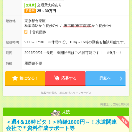
交通費支給あり
交通費
25～30万円
月収例
東京都台東区
勤務地
秋葉原駅から徒歩7分
/
末広町(東京都)駅
から徒歩4分
非営利団体
9:00～17:30 ※休憩60分。10時～16時の勤務も相談可能です。
勤務時間
2026/09/01～長期 ※開始日はご相談可能です！ ※9月～！
期間
履歴書不要
特徴
気になる！
応募する
詳細へ
掲載元企業名
株式会社スタッフサービス
掲載日：2026.08.06
未読
NEW
＜週4＆16時ピタ！＞時給1800円～！水道関連
会社で＊資料作成サポート等