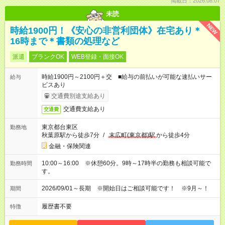
掲載日：2026.08.07
未読
NEW
時給1900円！《安心の非営利団体》在宅あり＊
16時まで＊書類の処理など
派遣
ブランクOK
WEB登録・面接OK
時給1900円～2100円＋交 ■給与の前払いが可能な速払いサー
給与
ビスあり
交通費別途支給あり
交通費支給あり
交通費
東京都台東区
勤務地
秋葉原駅から徒歩7分
/
末広町(東京都)駅
から徒歩4分
金融・保険関連
10:00～16:00 ※休憩60分。9時～17時半の勤務も相談可能で
勤務時間
す。
2026/09/01～長期 ※開始日はご相談可能です！ ※9月～！
期間
履歴書不要
特徴