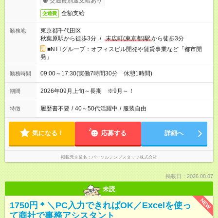
交通費別途支給あり
全額支給
交通費
東京都千代田区
勤務地
秋葉原駅から徒歩3分
/
末広町(東京都)駅
から徒歩3分
■NTTグループ：オフィスビル開発や賃貸事業など「都市開
発」
09:00～17:30(実働7時間30分 休憩1時間)
勤務時間
2026年09月上旬～長期 ※9月～！
期間
履歴書不要
/
40～50代活躍中
/
服装自由
特徴
気になる！
応募する
詳細へ
掲載元企業名
パーソルテンプスタッフ株式会社
掲載日：2026.08.07
未読
NEW
1750円＊＼PC入力できればOK／Excelを使っ
て商社で事務アシスタント