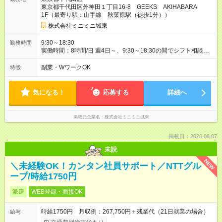
東京都千代田区外神田１丁目16-8 GEEKS AKIHABARA
1F（最寄り駅：山手線 秋葉原駅（徒歩1分））
株式会社ミニミニ城東
9:30～18:30
勤務時間
実働時間：8時間/日 週4日～、9:30～18:30の間でシフト相談
OK！ あなたのライフスタイルに合わせて、無理のない勤務時間
を一緒に決めましょう。 ガッツリ働きたい方も、時間を調整し
副業・WワークOK
特徴
たい方もご相談ください。 **雇用期間** 1年契約 * 長期で安定し
て働きたい方にオススメ。
気になる！
応募する
詳細へ
掲載元企業名
株式会社ミニミニ城東
掲載日：2026.08.07
未読
NEW
＼未経験OK！カンタン社員サポート／NTTグル
ープ/時給1750円
派遣
WEB登録・面接OK
時給1750円 月収例：267,750円＋残業代（21日就業の場合）
給与