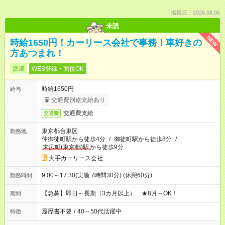
掲載日：2026.08.06
未読
NEW
時給1650円！カーリース会社で事務！車好きの
方あつまれ！
派遣
WEB登録・面接OK
時給1650円
給与
交通費別途支給あり
交通費支給
交通費
東京都台東区
勤務地
仲御徒町駅から徒歩4分
/
御徒町駅から徒歩8分
/
末広町(東京都)駅
から徒歩9分
大手カーリース会社
9:00～17:30(実働:7時間30分) (休憩60分)
勤務時間
【急募】即日～長期（3カ月以上） ★8月～OK！
期間
履歴書不要
/
40～50代活躍中
特徴