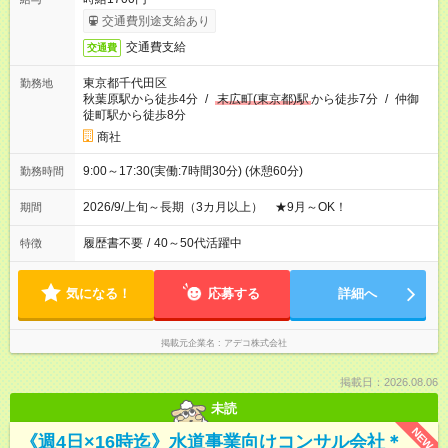
交通費別途支給あり
交通費支給
交通費
東京都千代田区
勤務地
秋葉原駅から徒歩4分
/
末広町(東京都)駅
から徒歩7分
/
仲御
徒町駅から徒歩8分
商社
9:00～17:30(実働:7時間30分) (休憩60分)
勤務時間
2026/9/上旬～長期（3カ月以上） ★9月～OK！
期間
履歴書不要
/
40～50代活躍中
特徴
気になる！
応募する
詳細へ
掲載元企業名
アデコ株式会社
掲載日：2026.08.06
未読
NEW
《週4日×16時迄》水道事業向けコンサル会社＊