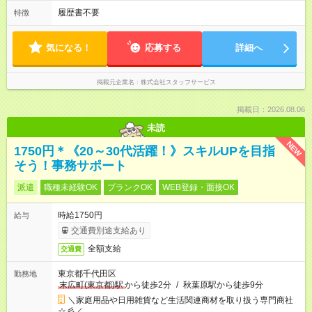
履歴書不要
特徴
気になる！
応募する
詳細へ
掲載元企業名
株式会社スタッフサービス
掲載日：2026.08.06
未読
NEW
1750円＊《20～30代活躍！》スキルUPを目指
そう！事務サポート
派遣
職種未経験OK
ブランクOK
WEB登録・面接OK
時給1750円
給与
交通費別途支給あり
全額支給
交通費
東京都千代田区
勤務地
末広町(東京都)駅
から徒歩2分
/
秋葉原駅から徒歩9分
＼家庭用品や日用雑貨など生活関連商材を取り扱う専門商社
☆彡／