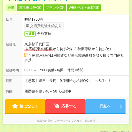
派遣
職種未経験OK
ブランクOK
WEB登録・面接OK
時給1750円
給与
交通費別途支給あり
全額支給
交通費
東京都千代田区
勤務地
末広町(東京都)駅
から徒歩2分
/
秋葉原駅から徒歩9分
＼家庭用品や日用雑貨など生活関連商材を取り扱う専門商社
☆彡／
09:00～17:00(実働7時間 休憩1時間)
勤務時間
【急募】即日～長期 9月開始も相談OK！ ※8月～！
期間
履歴書不要
/
40～50代活躍中
特徴
気になる！
応募する
詳細へ
掲載元企業名
パーソルテンプスタッフ株式会社