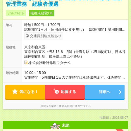
管理業務 経験者優遇
アルバイト
職種未経験OK
時給1,500円～1,700円
給与
試用期間1ヶ月（雇用条件に変更無し） 【試用期間】試用期間あ
り 試用期間の長さ：1ヶ月 雇用形態、給与は本採用時と同じで
交通費別途支給あり
す。
東京都台東区
勤務地
東京都台東区上野3-13-8 2階（最寄り駅：JR御徒町駅、日比谷
線仲御徒町駅、銀座線上野広小路駅）
株式会社時計修理ワタナベ
10:00～15:00
勤務時間
実働時間：5時間/日 1日の労働時間は相談出来ます。休み時間は
労働時間に準じます。 正社員雇用も相談にのります。
気になる！
応募する
詳細へ
掲載元企業名
株式会社時計修理ワタナベ
掲載日：2026.08.07
未読