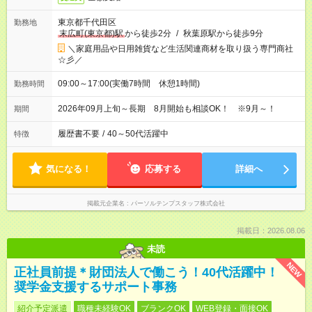
東京都千代田区
勤務地
末広町(東京都)駅
から徒歩2分
/
秋葉原駅から徒歩9分
＼家庭用品や日用雑貨など生活関連商材を取り扱う専門商社
☆彡／
09:00～17:00(実働7時間 休憩1時間)
勤務時間
2026年09月上旬～長期 8月開始も相談OK！ ※9月～！
期間
履歴書不要
/
40～50代活躍中
特徴
気になる！
応募する
詳細へ
掲載元企業名
パーソルテンプスタッフ株式会社
掲載日：2026.08.06
未読
NEW
正社員前提＊財団法人で働こう！40代活躍中！
奨学金支援するサポート事務
紹介予定派遣
職種未経験OK
ブランクOK
WEB登録・面接OK