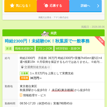
気になる！
応募する
詳細へ
掲載元企業名
アデコ株式会社
掲載日：2026.08.06
未読
NEW
時給2300円！未経験OK！秋葉原で一般事務
派遣
職種未経験OK
ブランクOK
WEB登録・面接OK
時給2300円 月収例 39万円 時給2300円×実働7h45m×週5日×4
給与
週+残業15h ※月収例を保証するものではありません。※給与即
受取りサービス利用可（利用条件有）
交通費別途支給あり
1ヶ月3万円を上限として実費支給
交通費
30万円～
月収例
東京都台東区
勤務地
秋葉原駅から徒歩5分
/
末広町(東京都)駅
から徒歩5分
情報処理サ－ビス
08:50-17:20（休憩45分）実働7時間45分
勤務時間