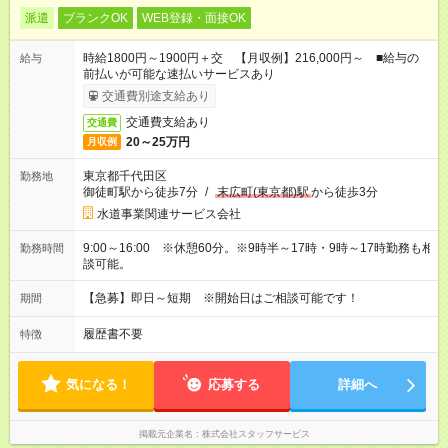
派遣
ブランクOK
WEB登録・面接OK
時給1800円～1900円＋交 【月収例】216,000円～ ■給与の
給与
前払いが可能な速払いサービスあり
交通費別途支給あり
交通費支給あり
交通費
20～25万円
月収例
東京都千代田区
勤務地
御徒町駅から徒歩7分
/
末広町(東京都)駅
から徒歩3分
水道事業関連サービス会社
9:00～16:00 ※休憩60分。※9時半～17時・9時～17時勤務も相
勤務時間
談可能。
【急募】即日～短期 ※開始日はご相談可能です！
期間
履歴書不要
特徴
気になる！
応募する
詳細へ
掲載元企業名
株式会社スタッフサービス