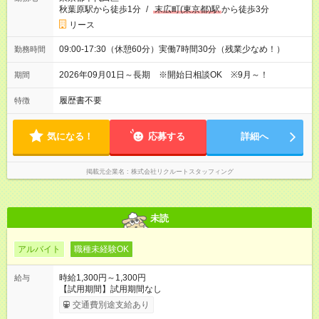
秋葉原駅から徒歩1分
/
末広町(東京都)駅
から徒歩3分
リース
09:00-17:30（休憩60分）実働7時間30分（残業少なめ！）
勤務時間
2026年09月01日～長期 ※開始日相談OK ※9月～！
期間
履歴書不要
特徴
気になる！
応募する
詳細へ
掲載元企業名
株式会社リクルートスタッフィング
未読
アルバイト
職種未経験OK
時給1,300円～1,300円
給与
【試用期間】試用期間なし
交通費別途支給あり