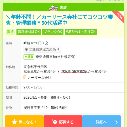
掲載日：2026.08.06
未読
NEW
＼年齢不問！／カーリース会社にてコツコツ審
査・管理業務＊50代活躍中
派遣
職種未経験OK
ブランクOK
WEB登録・面接OK
時給1850円＋交
給与
交通費別途支給あり
※交通費支給(当社規定有)
交通費
東京都千代田区
勤務地
秋葉原駅から徒歩4分
/
末広町(東京都)駅
から徒歩4分
カーリース会社
9:00～17:30
勤務時間
2026/9/1～長期 ※9月～OK！
期間
履歴書不要
/
40～50代活躍中
特徴
気になる！
応募する
詳細へ