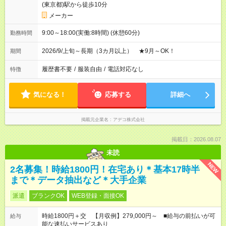
(東京都)駅から徒歩10分
メーカー
9:00～18:00(実働:8時間) (休憩60分)
勤務時間
2026/9/上旬～長期（3カ月以上） ★9月～OK！
期間
履歴書不要
/
服装自由
/
電話対応なし
特徴
気になる！
応募する
詳細へ
掲載元企業名
アデコ株式会社
掲載日：2026.08.07
未読
NEW
2名募集！時給1800円！在宅あり＊基本17時半
まで＊データ抽出など＊大手企業
派遣
ブランクOK
WEB登録・面接OK
時給1800円＋交 【月収例】279,000円～ ■給与の前払いが可
給与
能な速払いサービスあり