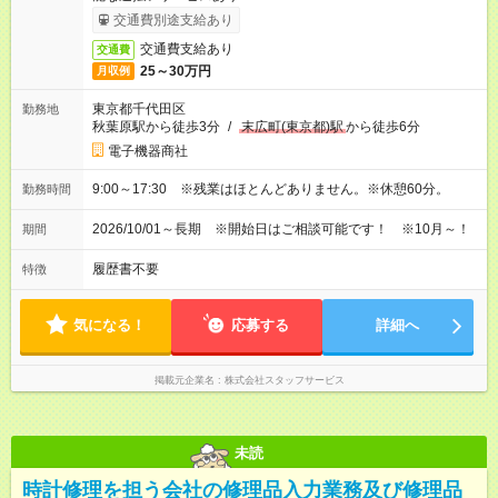
交通費別途支給あり
交通費支給あり
交通費
25～30万円
月収例
東京都千代田区
勤務地
秋葉原駅から徒歩3分
/
末広町(東京都)駅
から徒歩6分
電子機器商社
9:00～17:30 ※残業はほとんどありません。※休憩60分。
勤務時間
2026/10/01～長期 ※開始日はご相談可能です！ ※10月～！
期間
履歴書不要
特徴
気になる！
応募する
詳細へ
掲載元企業名
株式会社スタッフサービス
未読
時計修理を担う会社の修理品入力業務及び修理品