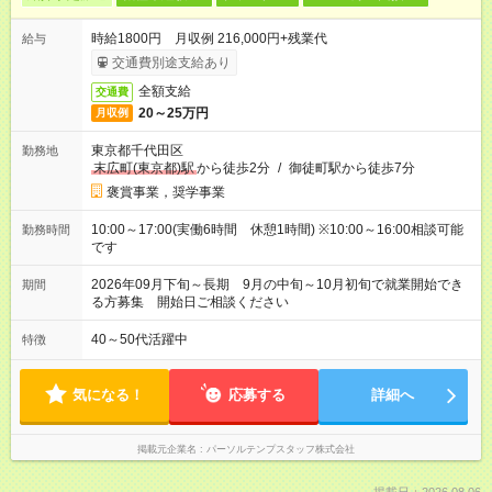
時給1800円 月収例 216,000円+残業代
給与
交通費別途支給あり
全額支給
交通費
20～25万円
月収例
東京都千代田区
勤務地
末広町(東京都)駅
から徒歩2分
/
御徒町駅から徒歩7分
褒賞事業，奨学事業
10:00～17:00(実働6時間 休憩1時間) ※10:00～16:00相談可能
勤務時間
です
2026年09月下旬～長期 9月の中旬～10月初旬で就業開始でき
期間
る方募集 開始日ご相談ください
40～50代活躍中
特徴
気になる！
応募する
詳細へ
掲載元企業名
パーソルテンプスタッフ株式会社