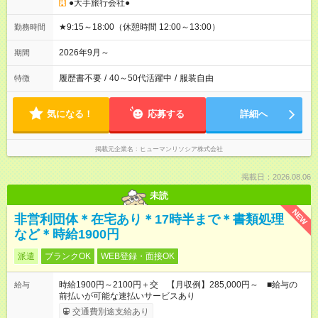
●大手旅行会社●
★9:15～18:00（休憩時間 12:00～13:00）
勤務時間
2026年9月～
期間
履歴書不要
/
40～50代活躍中
/
服装自由
特徴
気になる！
応募する
詳細へ
掲載元企業名
ヒューマンリソシア株式会社
掲載日：2026.08.06
未読
NEW
非営利団体＊在宅あり＊17時半まで＊書類処理
など＊時給1900円
派遣
ブランクOK
WEB登録・面接OK
時給1900円～2100円＋交 【月収例】285,000円～ ■給与の
給与
前払いが可能な速払いサービスあり
交通費別途支給あり