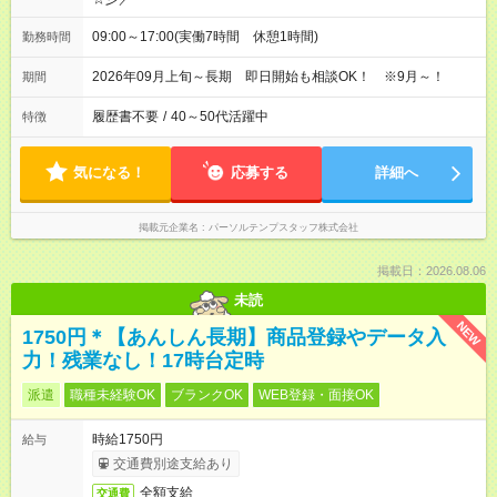
09:00～17:00(実働7時間 休憩1時間)
勤務時間
2026年09月上旬～長期 即日開始も相談OK！ ※9月～！
期間
履歴書不要
/
40～50代活躍中
特徴
気になる！
応募する
詳細へ
掲載元企業名
パーソルテンプスタッフ株式会社
掲載日：2026.08.06
未読
NEW
1750円＊【あんしん長期】商品登録やデータ入
力！残業なし！17時台定時
派遣
職種未経験OK
ブランクOK
WEB登録・面接OK
時給1750円
給与
交通費別途支給あり
全額支給
交通費