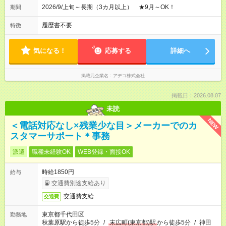
2026/9/上旬～長期（3カ月以上） ★9月～OK！
期間
履歴書不要
特徴
気になる！
応募する
詳細へ
掲載元企業名
アデコ株式会社
掲載日：2026.08.07
未読
NEW
＜電話対応なし×残業少な目＞メーカーでのカ
スタマーサポート＊事務
派遣
職種未経験OK
WEB登録・面接OK
時給1850円
給与
交通費別途支給あり
交通費支給
交通費
東京都千代田区
勤務地
秋葉原駅から徒歩5分
/
末広町(東京都)駅
から徒歩5分
/
神田