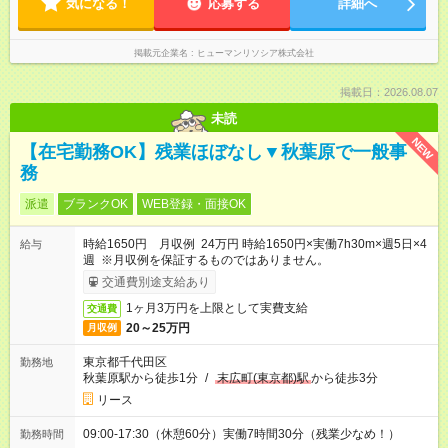
気になる！
応募する
詳細へ
掲載元企業名
ヒューマンリソシア株式会社
掲載日：2026.08.07
未読
NEW
【在宅勤務OK】残業ほぼなし▼秋葉原で一般事
務
派遣
ブランクOK
WEB登録・面接OK
時給1650円 月収例 24万円 時給1650円×実働7h30m×週5日×4
給与
週 ※月収例を保証するものではありません。
交通費別途支給あり
1ヶ月3万円を上限として実費支給
交通費
20～25万円
月収例
東京都千代田区
勤務地
秋葉原駅から徒歩1分
/
末広町(東京都)駅
から徒歩3分
リース
09:00-17:30（休憩60分）実働7時間30分（残業少なめ！）
勤務時間