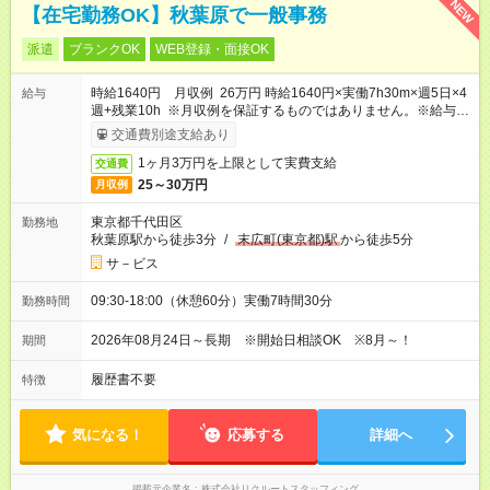
NEW
【在宅勤務OK】秋葉原で一般事務
派遣
ブランクOK
WEB登録・面接OK
時給1640円 月収例 26万円 時給1640円×実働7h30m×週5日×4
給与
週+残業10h ※月収例を保証するものではありません。※給与即
受取りサービス利用可（利用条件有）
交通費別途支給あり
1ヶ月3万円を上限として実費支給
交通費
25～30万円
月収例
東京都千代田区
勤務地
秋葉原駅から徒歩3分
/
末広町(東京都)駅
から徒歩5分
サ－ビス
09:30-18:00（休憩60分）実働7時間30分
勤務時間
2026年08月24日～長期 ※開始日相談OK ※8月～！
期間
履歴書不要
特徴
気になる！
応募する
詳細へ
掲載元企業名
株式会社リクルートスタッフィング