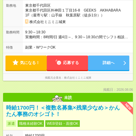
東京都千代田区
勤務地
東京都千代田区外神田１丁目16-8 GEEKS AKIHABARA
1F（最寄り駅：山手線 秋葉原駅（徒歩1分））
株式会社ミニミニ城東
9:30～18:30
勤務時間
実働時間：8時間/日 週4日～、9:30～18:30の間でシフト相談
OK！ あなたのライフスタイルに合わせて、無理のない勤務時間
を一緒に決めましょう。 ガッツリ働きたい方も、時間を調整し
副業・WワークOK
特徴
たい方もご相談ください。 **雇用期間** 1年契約 * 長期で安定し
て働きたい方にオススメ。
気になる！
応募する
詳細へ
掲載元企業名
株式会社ミニミニ城東
掲載日：2026.08.06
未読
NEW
時給1700円！＜複数名募集×残業少なめ＞かん
たん事務のオシゴト！
派遣
職種未経験OK
WEB登録・面接OK
時給1700円
給与