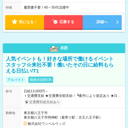
履歴書不要
/
40～50代活躍中
特徴
気になる！
応募する
詳細へ
未読
人気イベントも！好きな場所で働けるイベント
スタッフ☆来社不要！働いたその日に給料もら
える日払い/T1
アルバイト
職種未経験OK
日給13,000円～
給与
＋交通費支給 ★交通費全額支給！ ┗案件により規定あり ★日払
いOK！（規定あり） ┗働いたその日に現金GET♪ お仕事後はコ
交通費別途支給あり
ンビニATMから 日払い分を引き落とせます！ 【試用期間】試
用期間なし
東京都八王子市
勤務地
東京都八王子市明神町（最寄り駅：京王八王子駅）
株式会社ワンベルウッズ