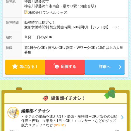
神奈川県藤沢市
勤務地
神奈川県藤沢市湘南台（最寄り駅：湘南台駅）
株式会社ワンベルウッズ
勤務時間は指定なし
勤務時間
変形労働時間制 想定労働時間160時間/月 【シフト例】 ・8：00
～21：00
単発・1日のみOK
期間
週1日からOK / 日払いOK / 副業・WワークOK / 10名以上の大量
特徴
募集
気になる！
応募する
詳細へ
編集部イチオシ
＜ホテルの備品を運ぶだけ＞単発・短時間～OK／安心の日給
保障＊夜勤、＜単発＊1日～OK！＞コンサートなどのグッズ
販売スタッフ＊など
(8/6UP!)