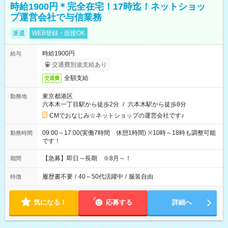
時給1900円＊完全在宅！17時迄！ネットショッ
プ運営会社で与信業務
派遣
WEB登録・面接OK
時給1900円
給与
交通費別途支給あり
全額支給
交通費
東京都港区
勤務地
六本木一丁目駅から徒歩2分
/
六本木駅から徒歩8分
CMでおなじみ☆ネットショップの運営会社です♪
09:00～17:00(実働7時間 休憩1時間) ※10時～18時も調整可能
勤務時間
です！
【急募】即日～長期 ※8月～！
期間
履歴書不要
/
40～50代活躍中
/
服装自由
特徴
気になる！
応募する
詳細へ