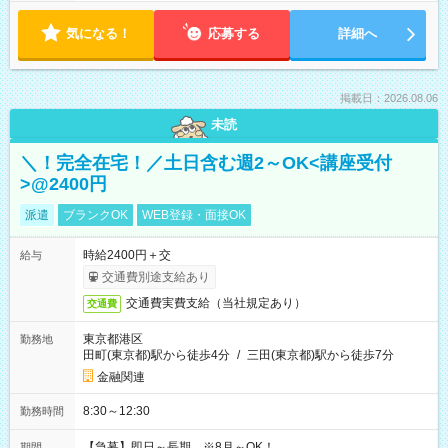
気になる！
応募する
詳細へ
掲載日：2026.08.06
未読
＼！完全在宅！／土日含む週2～OK<講座受付
>@2400円
派遣
ブランクOK
WEB登録・面接OK
時給2400円＋交
給与
交通費別途支給あり
交通費実費支給（当社規定あり）
交通費
東京都港区
勤務地
田町(東京都)駅から徒歩4分
/
三田(東京都)駅から徒歩7分
金融関連
8:30～12:30
勤務時間
【急募】即日～長期 ※8月～OK！
期間