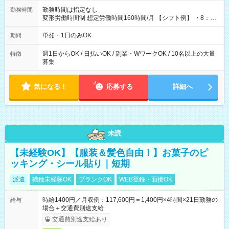
勤務時間は指定なし
勤務時間
変形労働時間制 想定労働時間160時間/月 【シフト例】 ・8：00
～21：00
単発・1日のみOK
期間
週1日からOK / 日払いOK / 副業・WワークOK / 10名以上の大量
特徴
募集
気になる！
応募する
詳細へ
未読
【未経験OK】【服装＆髪色自由！】お菓子のピ
ッキング・シール貼り｜短期
派遣
職種未経験OK
ブランクOK
WEB登録・面接OK
時給1400円／月収例：117,600円＝1,400円×4時間×21日勤務の
給与
場合＋交通費別途支給
交通費別途支給あり