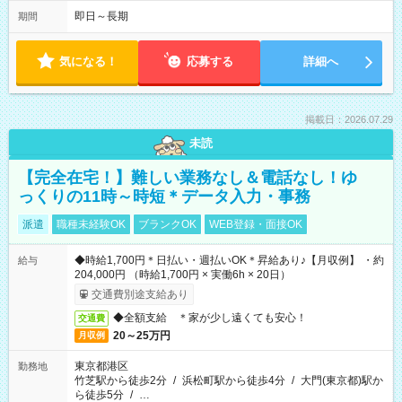
即日～長期
期間
気になる！
応募する
詳細へ
掲載日：2026.07.29
未読
【完全在宅！】難しい業務なし＆電話なし！ゆ
っくりの11時～時短＊データ入力・事務
派遣
職種未経験OK
ブランクOK
WEB登録・面接OK
◆時給1,700円＊日払い・週払いOK＊昇給あり♪【月収例】 ・約
給与
204,000円 （時給1,700円 × 実働6h × 20日）
交通費別途支給あり
◆全額支給 ＊家が少し遠くても安心！
交通費
20～25万円
月収例
東京都港区
勤務地
竹芝駅から徒歩2分
/
浜松町駅から徒歩4分
/
大門(東京都)駅か
ら徒歩5分
/
…