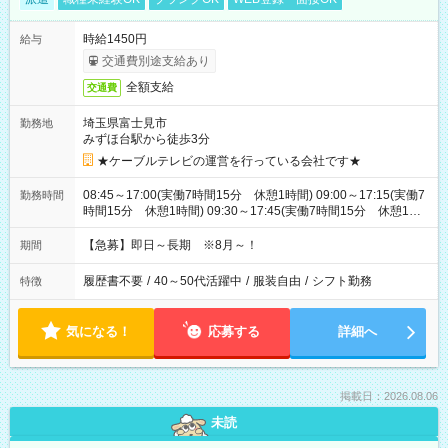
時給1450円
給与
交通費別途支給あり
全額支給
交通費
埼玉県富士見市
勤務地
みずほ台駅から徒歩3分
★ケーブルテレビの運営を行っている会社です★
08:45～17:00(実働7時間15分 休憩1時間) 09:00～17:15(実働7
勤務時間
時間15分 休憩1時間) 09:30～17:45(実働7時間15分 休憩1時
間) ※11:45～20:00：週1回程度遅番あります(在宅勤務OK) ※配
属チームにより
【急募】即日～長期 ※8月～！
期間
履歴書不要
/
40～50代活躍中
/
服装自由
/
シフト勤務
特徴
気になる！
応募する
詳細へ
掲載日：2026.08.06
未読