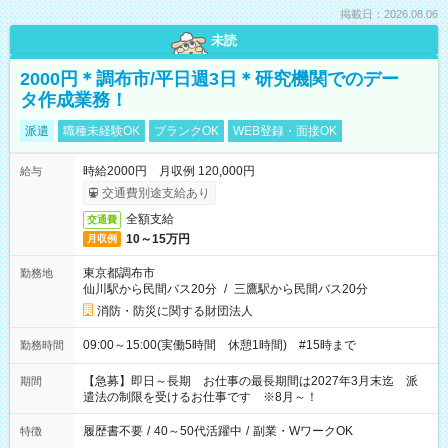
掲載日：2026.08.06
未読
2000円＊調布市/平日週3日＊研究機関でのデー
タ作成業務！
派遣
職種未経験OK
ブランクOK
WEB登録・面接OK
時給2000円 月収例 120,000円
給与
交通費別途支給あり
全額支給
交通費
10～15万円
月収例
東京都調布市
勤務地
仙川駅から民間バス20分
/
三鷹駅から民間バス20分
消防・防災に関する財団法人
09:00～15:00(実働5時間 休憩1時間) #15時まで
勤務時間
【急募】即日～長期 お仕事の最長期間は2027年3月末迄 派
期間
遣法の制限を受けるお仕事です ※8月～！
履歴書不要
/
40～50代活躍中
/
副業・WワークOK
特徴