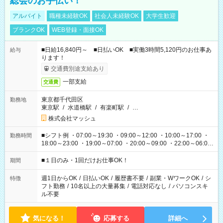
総会のお手伝い！
アルバイト
職種未経験OK
社会人未経験OK
大学生歓迎
ブランクOK
WEB登録・面接OK
■日給16,840円～ ■日払いOK ■実働3時間5,120円のお仕事あ
給与
ります！
交通費別途支給あり
一部支給
交通費
東京都千代田区
勤務地
東京駅
/
水道橋駅
/
有楽町駅
/
…
株式会社マッシュ
■シフト例 ・07:00～19:30 ・09:00～12:00 ・10:00～17:00 ・
勤務時間
18:00～23:00 ・19:00～07:00 ・20:00～09:00 ・22:00～06:00
etc ★最短で3時間で5,120円のお仕事から 15時間で2万円近く稼
げるお仕事も！ ご希望のお時間に合わせてご紹介！ ※シフトは
■１日のみ・1回だけお仕事OK！
期間
現場によって異なります。 ※勿論、休憩時間はあるのでご安心
ください！
週1日からOK
/
日払いOK
/
履歴書不要
/
副業・WワークOK
/
シ
特徴
フト勤務
/
10名以上の大量募集
/
電話対応なし
/
パソコンスキ
ル不要
気になる！
応募する
詳細へ