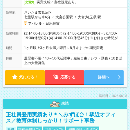
実費支給／当社規定あり。
交通費
さいたま市見沼区
勤務地
七里駅から車6分
/
大宮公園駅
/
大宮(埼玉県)駅
アパレル・日用雑貨
(1)14:00-18:00(休憩0分) (2)14:00-19:00(休憩0分) (3)14:00-
勤務時間
19:30(休憩0分) (4)14:00-20:00(休憩45分) ※お好きな時間が選べ
ます
1ヶ月以上3ヶ月未満／即日～8月末までの期間限定
期間
履歴書不要
/
40～50代活躍中
/
服装自由
/
シフト勤務
/
10名以
特徴
上の大量募集
気になる！
応募する
詳細へ
掲載日：2026.08.05
未読
正社員登用実績あり＊＼みずほ台！駅近オフィ
ス／教育体制しっかり！サポート事務
派遣
職種未経験OK
ブランクOK
WEB登録・面接OK