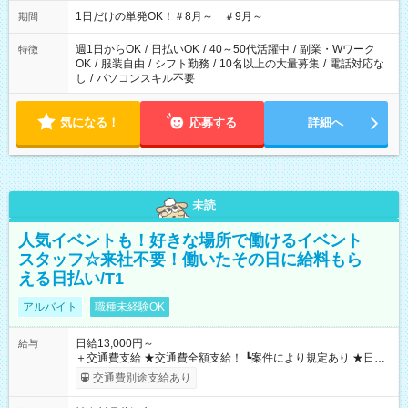
▼18:00～21:00
1日だけの単発OK！＃8月～ ＃9月～
期間
週1日からOK
/
日払いOK
/
40～50代活躍中
/
副業・Wワーク
特徴
OK
/
服装自由
/
シフト勤務
/
10名以上の大量募集
/
電話対応な
し
/
パソコンスキル不要
気になる！
応募する
詳細へ
未読
人気イベントも！好きな場所で働けるイベント
スタッフ☆来社不要！働いたその日に給料もら
える日払い/T1
アルバイト
職種未経験OK
日給13,000円～
給与
＋交通費支給 ★交通費全額支給！ ┗案件により規定あり ★日払
いOK！（規定あり） ┗働いたその日に現金GET♪ お仕事後はコ
交通費別途支給あり
ンビニATMから 日払い分を引き落とせます！ 【試用期間】試
用期間なし