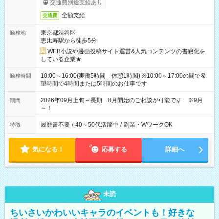
交通費別途支給あり
全額支給
交通費
東京都渋谷区
勤務地
恵比寿駅から徒歩5分
WEB小説や漫画投稿サイト運営&人気コンテンツの書籍化を
している企業★
10:00～16:00(実働5時間 休憩1時間) ※10:00～17:00の間で希
勤務時間
望時間で4時間または5時間のお仕事です
2026年09月上旬～長期 8月開始のご相談が可能です ※9月
期間
～！
履歴書不要
/
40～50代活躍中
/
副業・WワークOK
特徴
気になる！
応募する
詳細へ
未読
ちいさいかわいいキャラのイベントも！好きな