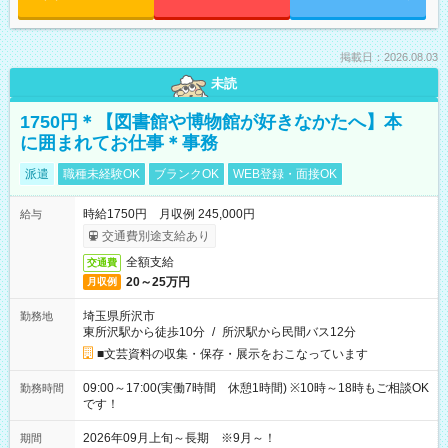
掲載日：2026.08.03
未読
1750円＊【図書館や博物館が好きなかたへ】本
に囲まれてお仕事＊事務
派遣
職種未経験OK
ブランクOK
WEB登録・面接OK
時給1750円 月収例 245,000円
給与
交通費別途支給あり
全額支給
交通費
20～25万円
月収例
埼玉県所沢市
勤務地
東所沢駅から徒歩10分
/
所沢駅から民間バス12分
■文芸資料の収集・保存・展示をおこなっています
09:00～17:00(実働7時間 休憩1時間) ※10時～18時もご相談OK
勤務時間
です！
2026年09月上旬～長期 ※9月～！
期間