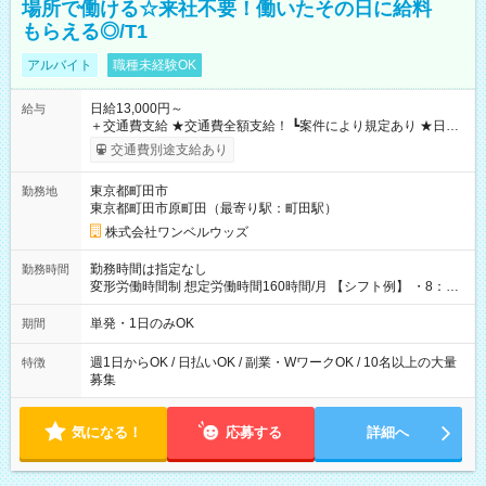
場所で働ける☆来社不要！働いたその日に給料
もらえる◎/T1
アルバイト
職種未経験OK
日給13,000円～
給与
＋交通費支給 ★交通費全額支給！ ┗案件により規定あり ★日払
いOK！（規定あり） ┗働いたその日に現金GET♪ お仕事後はコ
交通費別途支給あり
ンビニATMから 日払い分を引き落とせます！ 【試用期間】試
用期間なし
東京都町田市
勤務地
東京都町田市原町田（最寄り駅：町田駅）
株式会社ワンベルウッズ
勤務時間は指定なし
勤務時間
変形労働時間制 想定労働時間160時間/月 【シフト例】 ・8：00
～21：00
単発・1日のみOK
期間
週1日からOK / 日払いOK / 副業・WワークOK / 10名以上の大量
特徴
募集
気になる！
応募する
詳細へ