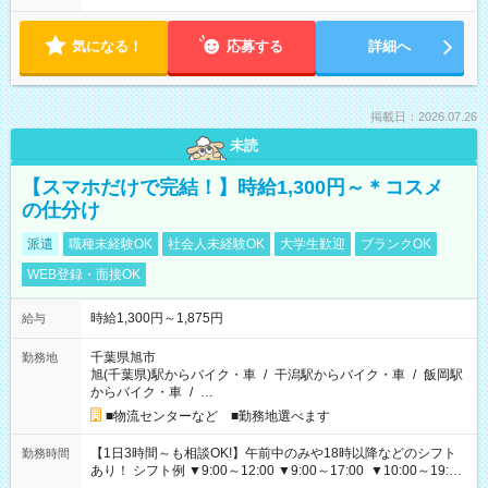
気になる！
応募する
詳細へ
掲載日：2026.07.26
未読
【スマホだけで完結！】時給1,300円～＊コスメ
の仕分け
派遣
職種未経験OK
社会人未経験OK
大学生歓迎
ブランクOK
WEB登録・面接OK
時給1,300円～1,875円
給与
千葉県旭市
勤務地
旭(千葉県)駅からバイク・車
/
干潟駅からバイク・車
/
飯岡駅
からバイク・車
/
…
■物流センターなど ■勤務地選べます
【1日3時間～も相談OK!】午前中のみや18時以降などのシフト
勤務時間
あり！ シフト例 ▼9:00～12:00 ▼9:00～17:00 ▼10:00～19:00