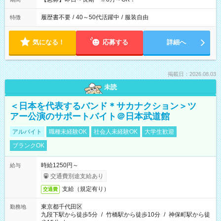
履歴書不要
/
40～50代活躍中
/
服装自由
特徴
気になる！
応募する
詳細へ
掲載日：2026.08.03
未読
＜日本を代表するバンド＊サカナクション＞ツ
アー公演のサポートバイト＠日本武道館
アルバイト
職種未経験OK
社会人未経験OK
大学生歓迎
ブランクOK
時給1250円～
給与
交通費別途支給あり
支給（規定有り）
交通費
東京都千代田区
勤務地
九段下駅から徒歩5分
/
竹橋駅から徒歩10分
/
神保町駅から徒