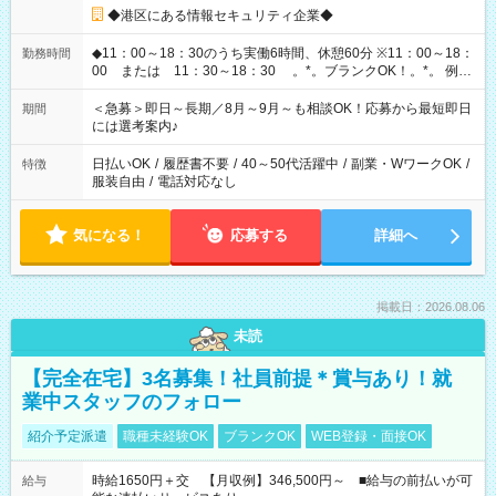
◆港区にある情報セキュリティ企業◆
◆11：00～18：30のうち実働6時間、休憩60分 ※11：00～18：
勤務時間
00 または 11：30～18：30 。*。ブランクOK！。*。 例え
ば前職が、 在宅/財団法人/事務/コールセンター/受付/販売/カフェ
スタッフ スイーツ販売/ホテルフロント/化粧品販売/など 様々な
＜急募＞即日～長期／8月～9月～も相談OK！応募から最短即日
期間
業界から入社して活躍されています♪
には選考案内♪
日払いOK
/
履歴書不要
/
40～50代活躍中
/
副業・WワークOK
/
特徴
服装自由
/
電話対応なし
気になる！
応募する
詳細へ
掲載日：2026.08.06
未読
【完全在宅】3名募集！社員前提＊賞与あり！就
業中スタッフのフォロー
紹介予定派遣
職種未経験OK
ブランクOK
WEB登録・面接OK
時給1650円＋交 【月収例】346,500円～ ■給与の前払いが可
給与