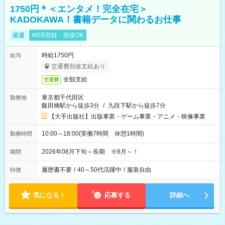
1750円＊＜エンタメ！完全在宅＞
KADOKAWA！書籍データに関わるお仕事
派遣
WEB登録・面接OK
時給1750円
給与
交通費別途支給あり
全額支給
交通費
東京都千代田区
勤務地
飯田橋駅から徒歩3分
/
九段下駅から徒歩7分
【大手出版社】出版事業・ゲーム事業・アニメ・映像事業
10:00～18:00(実働7時間 休憩1時間)
勤務時間
2026年08月下旬～長期 ※8月～！
期間
履歴書不要
/
40～50代活躍中
/
服装自由
特徴
気になる！
応募する
詳細へ