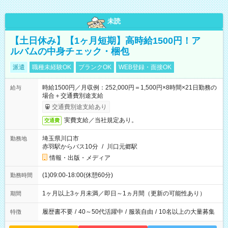
未読
【土日休み】【1ヶ月短期】高時給1500円！ア
ルバムの中身チェック・梱包
派遣
職種未経験OK
ブランクOK
WEB登録・面接OK
時給1500円／月収例：252,000円＝1,500円×8時間×21日勤務の
給与
場合＋交通費別途支給
交通費別途支給あり
実費支給／当社規定あり。
交通費
埼玉県川口市
勤務地
赤羽駅からバス10分
/
川口元郷駅
情報・出版・メディア
(1)09:00-18:00(休憩60分)
勤務時間
1ヶ月以上3ヶ月未満／即日～1ヵ月間（更新の可能性あり）
期間
履歴書不要
/
40～50代活躍中
/
服装自由
/
10名以上の大量募集
特徴