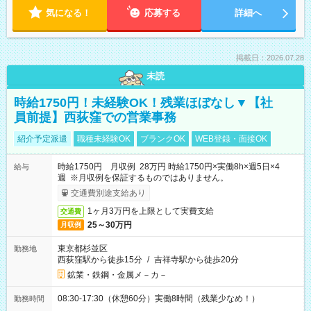
気になる！
応募する
詳細へ
掲載日：2026.07.28
未読
時給1750円！未経験OK！残業ほぼなし▼【社
員前提】西荻窪での営業事務
紹介予定派遣
職種未経験OK
ブランクOK
WEB登録・面接OK
時給1750円 月収例 28万円 時給1750円×実働8h×週5日×4
給与
週 ※月収例を保証するものではありません。
交通費別途支給あり
1ヶ月3万円を上限として実費支給
交通費
25～30万円
月収例
東京都杉並区
勤務地
西荻窪駅から徒歩15分
/
吉祥寺駅から徒歩20分
鉱業・鉄鋼・金属メ－カ－
08:30-17:30（休憩60分）実働8時間（残業少なめ！）
勤務時間