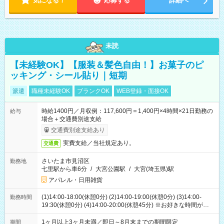
気になる！
応募する
詳細へ
未読
【未経験OK】【服装＆髪色自由！】お菓子のピ
ッキング・シール貼り｜短期
派遣
職種未経験OK
ブランクOK
WEB登録・面接OK
時給1400円／月収例：117,600円＝1,400円×4時間×21日勤務の
給与
場合＋交通費別途支給
交通費別途支給あり
実費支給／当社規定あり。
交通費
さいたま市見沼区
勤務地
七里駅から車6分
/
大宮公園駅
/
大宮(埼玉県)駅
アパレル・日用雑貨
(1)14:00-18:00(休憩0分) (2)14:00-19:00(休憩0分) (3)14:00-
勤務時間
19:30(休憩0分) (4)14:00-20:00(休憩45分) ※お好きな時間が選べ
ます
1ヶ月以上3ヶ月未満／即日～8月末までの期間限定
期間