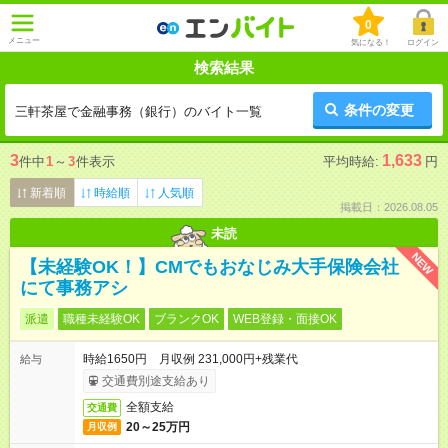
0
メニュー
気になる！
ログイン
検索結果
条件の変更
三軒茶屋で金融事務（銀行）のバイト一覧
3
1,633
件中
1
～
3
件表示
平均時給:
円
新着順
時給順
人気順
掲載日：2026.08.05
未読
NEW
【未経験OK！】CMでもおなじみ大手保険会社
にて事務アシ
派遣
職種未経験OK
ブランクOK
WEB登録・面接OK
時給1650円 月収例 231,000円+残業代
給与
交通費別途支給あり
全額支給
交通費
20～25万円
月収例