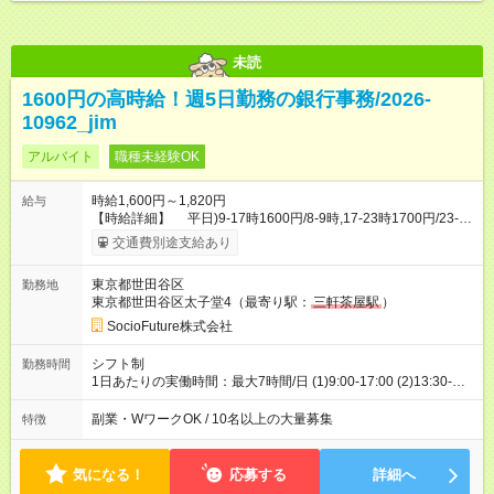
未読
1600円の高時給！週5日勤務の銀行事務/2026-
10962_jim
アルバイト
職種未経験OK
時給1,600円～1,820円
給与
【時給詳細】 平日)9-17時1600円/8-9時,17-23時1700円/23-翌
8時1690円 土日祝)8-23時1820円/23-翌8時1810円 ・年末年始手
交通費別途支給あり
当：12/30～1/4の間に1日3.75h以上勤務で下記支給 12/31～1/3
が1日5000円 12/30と1/4が1日2500円 【試用期間】試用期間あ
東京都世田谷区
勤務地
り 試用期間の長さ：2ヶ月 雇用形態、給与は本採用時と同じで
東京都世田谷区太子堂4（最寄り駅：
三軒茶屋駅
）
す。 ※初回は2ヵ月後の末日までの契約となります。
SocioFuture株式会社
シフト制
勤務時間
1日あたりの実働時間：最大7時間/日 (1)9:00-17:00 (2)13:30-
21:30 ★実働7時間・休憩60分 ★土日祝含む週5日勤務 ★両シフ
トの対応が必須となります
副業・WワークOK / 10名以上の大量募集
特徴
気になる！
応募する
詳細へ