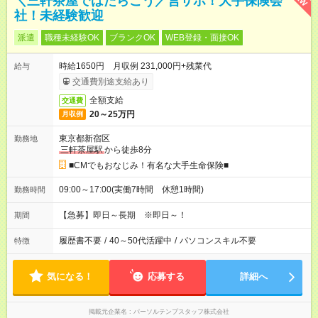
＼三軒茶屋ではたらこう／営サポ！大手保険会
社！未経験歓迎
派遣
職種未経験OK
ブランクOK
WEB登録・面接OK
時給1650円 月収例 231,000円+残業代
給与
交通費別途支給あり
全額支給
交通費
20～25万円
月収例
東京都新宿区
勤務地
三軒茶屋駅
から徒歩8分
■CMでもおなじみ！有名な大手生命保険■
09:00～17:00(実働7時間 休憩1時間)
勤務時間
【急募】即日～長期 ※即日～！
期間
履歴書不要
/
40～50代活躍中
/
パソコンスキル不要
特徴
気になる！
応募する
詳細へ
掲載元企業名
パーソルテンプスタッフ株式会社