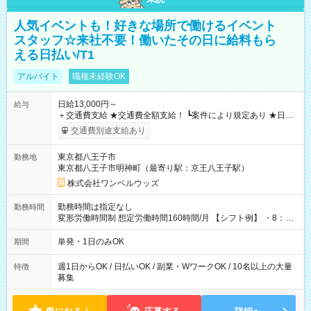
人気イベントも！好きな場所で働けるイベント
スタッフ☆来社不要！働いたその日に給料もら
える日払い/T1
アルバイト
職種未経験OK
日給13,000円～
給与
＋交通費支給 ★交通費全額支給！ ┗案件により規定あり ★日払
いOK！（規定あり） ┗働いたその日に現金GET♪ お仕事後はコ
交通費別途支給あり
ンビニATMから 日払い分を引き落とせます！ 【試用期間】試
用期間なし
東京都八王子市
勤務地
東京都八王子市明神町（最寄り駅：京王八王子駅）
株式会社ワンベルウッズ
勤務時間は指定なし
勤務時間
変形労働時間制 想定労働時間160時間/月 【シフト例】 ・8：00
～21：00
単発・1日のみOK
期間
週1日からOK / 日払いOK / 副業・WワークOK / 10名以上の大量
特徴
募集