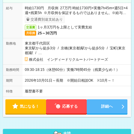
時給1730円 月収例 27万円 時給1730円×実働7h45m×週5日×4
給与
週+残業5h ※月収例を保証するものではありません。※給与即
受取りサービス利用可（利用条件有）
交通費別途支給あり
1ヶ月3万円を上限として実費支給
交通費
25～30万円
月収例
東京都千代田区
勤務地
東京駅から徒歩3分
/
京橋(東京都)駅から徒歩5分
/
宝町(東京
都)駅
/
…
株式会社 インディードリクルートパートナーズ
09:30-18:15（休憩60分）実働7時間45分（残業少なめ！）
勤務時間
2026年10月01日～長期 ※開始日相談OK ※10月～！
期間
履歴書不要
特徴
気になる！
応募する
詳細へ
未読