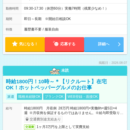
09:30-17:30（休憩60分）実働7時間（残業少なめ！）
勤務時間
即日～長期 ※開始日相談OK
期間
履歴書不要
/
服装自由
特徴
気になる！
応募する
詳細へ
掲載日：2026.08.07
未読
時給1800円！10時～＊【リクルート】在宅
OK！ホットペッパーグルメのお仕事
派遣
職種未経験OK
ブランクOK
WEB登録・面接OK
時給1800円 月収例 28万円 時給1800円×実働8h×週5日×4
給与
週 ※月収例を保証するものではありません。※給与即受取りサ
ービス利用可（利用条件有）
交通費別途支給あり
1ヶ月3万円を上限として実費支給
交通費