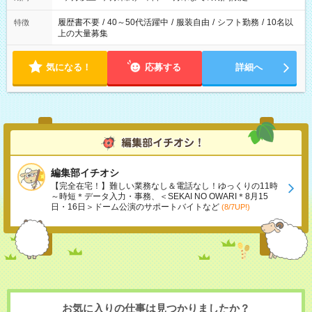
履歴書不要
/
40～50代活躍中
/
服装自由
/
シフト勤務
/
10名以
特徴
上の大量募集
気になる！
応募する
詳細へ
編集部イチオシ
【完全在宅！】難しい業務なし＆電話なし！ゆっくりの11時
～時短＊データ入力・事務、＜SEKAI NO OWARI＊8月15
日・16日＞ドーム公演のサポートバイトなど
(8/7UP!)
お気に入りの仕事は見つかりましたか？