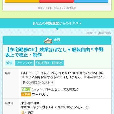
掲載元企業名
SocioFuture株式会社
あなたの閲覧履歴からのオススメ
掲載日：2026.08.07
未読
【在宅勤務OK】残業ほぼなし▼服装自由＊中野
坂上で校正・制作
派遣
ブランクOK
WEB登録・面接OK
時給1730円 月収例 24万円 時給1730円×実働7h×週5日×4
給与
週 ※月収例を保証するものではありません。※給与即受取りサ
ービス利用可（利用条件有）
交通費別途支給あり
1ヶ月3万円を上限として実費支給
交通費
20～25万円
月収例
東京都中野区
勤務地
中野坂上駅から徒歩1分
/
東中野駅から徒歩15分
小売業