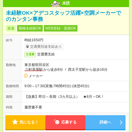
未読
未経験OK×アデコスタッフ活躍×空調メーカーで
のカンタン事務
派遣
職種未経験OK
WEB登録・面接OK
時給1650円
給与
交通費別途支給あり
交通費支給
交通費
東京都世田谷区
勤務地
三軒茶屋駅
から徒歩8分
/
西太子堂駅から徒歩16分
メーカー
9:00～17:30(実働:7時間45分) (休憩45分)
勤務時間
【急募】即日～長期（3カ月以上） ★8月～OK！
期間
履歴書不要
特徴
気になる！
応募する
詳細へ