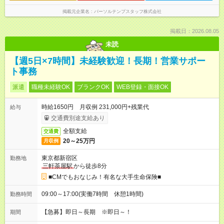
掲載元企業名
パーソルテンプスタッフ株式会社
掲載日：2026.08.05
未読
【週5日×7時間】未経験歓迎！長期！営業サポー
ト事務
派遣
職種未経験OK
ブランクOK
WEB登録・面接OK
時給1650円 月収例 231,000円+残業代
給与
交通費別途支給あり
全額支給
交通費
20～25万円
月収例
東京都新宿区
勤務地
三軒茶屋駅
から徒歩8分
■CMでもおなじみ！有名な大手生命保険■
09:00～17:00(実働7時間 休憩1時間)
勤務時間
【急募】即日～長期 ※即日～！
期間