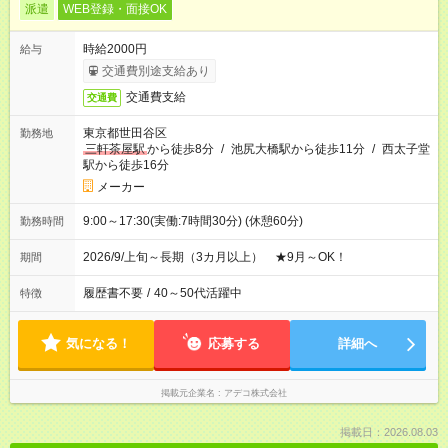
派遣
WEB登録・面接OK
時給2000円
給与
交通費別途支給あり
交通費支給
交通費
東京都世田谷区
勤務地
三軒茶屋駅
から徒歩8分
/
池尻大橋駅から徒歩11分
/
西太子堂
駅から徒歩16分
メーカー
9:00～17:30(実働:7時間30分) (休憩60分)
勤務時間
2026/9/上旬～長期（3カ月以上） ★9月～OK！
期間
履歴書不要
/
40～50代活躍中
特徴
気になる！
応募する
詳細へ
掲載元企業名
アデコ株式会社
掲載日：2026.08.03