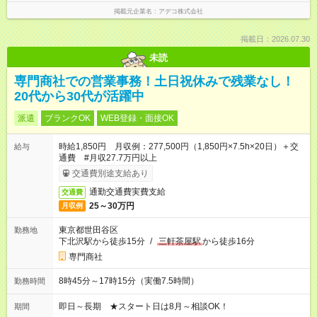
掲載元企業名
アデコ株式会社
掲載日：2026.07.30
未読
専門商社での営業事務！土日祝休みで残業なし！
20代から30代が活躍中
派遣
ブランクOK
WEB登録・面接OK
時給1,850円 月収例：277,500円（1,850円×7.5h×20日）＋交
給与
通費 #月収27.7万円以上
交通費別途支給あり
通勤交通費実費支給
交通費
25～30万円
月収例
東京都世田谷区
勤務地
下北沢駅から徒歩15分
/
三軒茶屋駅
から徒歩16分
専門商社
8時45分～17時15分（実働7.5時間）
勤務時間
即日～長期 ★スタート日は8月～相談OK！
期間