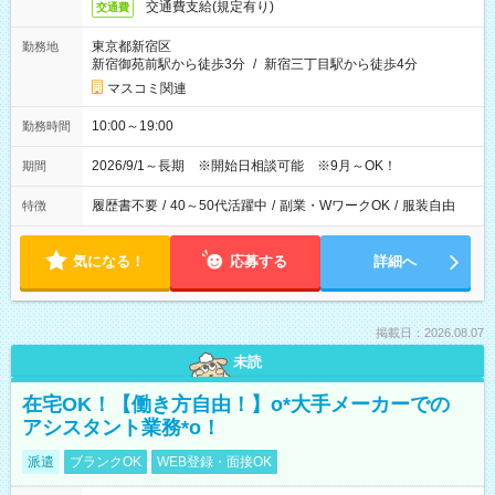
交通費支給(規定有り)
交通費
東京都新宿区
勤務地
新宿御苑前駅から徒歩3分
/
新宿三丁目駅から徒歩4分
マスコミ関連
10:00～19:00
勤務時間
2026/9/1～長期 ※開始日相談可能 ※9月～OK！
期間
履歴書不要
/
40～50代活躍中
/
副業・WワークOK
/
服装自由
特徴
気になる！
応募する
詳細へ
掲載日：2026.08.07
未読
在宅OK！【働き方自由！】o*大手メーカーでの
アシスタント業務*o！
派遣
ブランクOK
WEB登録・面接OK