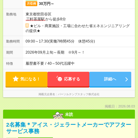
30万円～
月収例
東京都世田谷区
勤務地
三軒茶屋駅
から徒歩8分
★ビル・商業施設・工場に合わせた省エネエンジニアリング
の提供★
09:00～17:30(実働7時間45分 休憩45分)
勤務時間
2026年09月上旬～長期 ※9月～！
期間
履歴書不要
/
40～50代活躍中
特徴
気になる！
応募する
詳細へ
掲載元企業名
パーソルテンプスタッフ株式会社
掲載日：2026.08.03
未読
2名募集＊アイス・ジェラートメーカーでアフター
サービス事務