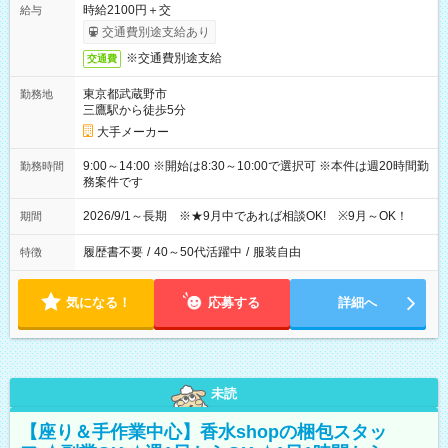
時給2100円＋交
給与
交通費別途支給あり
※交通費別途支給
交通費
東京都武蔵野市
勤務地
三鷹駅から徒歩5分
大手メーカー
9:00～14:00 ※開始は8:30～10:00で選択可 ※本件は週20時間勤
勤務時間
務案件です
2026/9/1～長期 ※★9月中であれば相談OK! ※9月～OK！
期間
履歴書不要
/
40～50代活躍中
/
服装自由
特徴
気になる！
応募する
詳細へ
未読
【座り＆手作業中心】香水shopの梱包スタッ