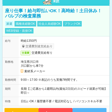
未読
座り仕事！給与即払いOK！高時給！土日休み！
バルブの検査業務
派遣
職種未経験OK
社会人未経験OK
ブランクOK
WEB登録・面接OK
時給1350円
給与
交通費別途支給あり
交通費支給有り
交通費
埼玉県川口市
勤務地
川口駅から車7分
素材系メーカー
9:00～17:00 ※表記のうち実働7時間です。
勤務時間
長期【ご応募から1週間以内(最短2日目)のスピード就業が可能】
期間
即日～
日払いOK
/
履歴書不要
/
電話対応なし
/
パソコンスキル不要
特徴