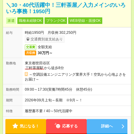
＼30・40代活躍中！三軒茶屋／入力メインのいろ
いろ事務！1950円
派遣
職種未経験OK
ブランクOK
WEB登録・面接OK
時給1950円 月収例 302,250円
給与
交通費別途支給あり
全額支給
交通費
30万円～
月収例
東京都世田谷区
勤務地
三軒茶屋駅
から徒歩8分
～空調設備エンジニアリング業界大手！空気から心地よさを
お届け～
09:00～17:30(実働7時間45分 休憩45分)
勤務時間
2026年09月上旬～長期 ※9月～！
期間
履歴書不要
/
40～50代活躍中
特徴
気になる！
応募する
詳細へ