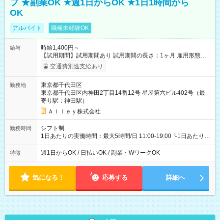
フ ★副業OK ★週1日からOK ★1日1時間から
OK
アルバイト
職種未経験OK
時給1,400円～
給与
【試用期間】試用期間あり 試用期間の長さ：1ヶ月 雇用形態、
給与は本採用時と同じです。
交通費別途支給あり
東京都千代田区
勤務地
東京都千代田区内神田2丁目14番12号 星屋第六ビル402号（最
寄り駅：神田駅）
Ａｌｌｅｙ株式会社
シフト制
勤務時間
1日あたりの実働時間：最大5時間/日 11:00-19:00 └1日あたりの
実働時間：1-5時間 └上記の時間帯内であれば、いつでも勤務可
能！ └平日・土曜日の中で、お好きな曜日でご勤務いただけま
週1日からOK / 日払いOK / 副業・WワークOK
特徴
す！ 【シフト例】 ・11:00～14:00 ・16:30～19:00 ・13:00～
18:00 などのように、自由な働き方が可能なお仕事です！
気になる！
応募する
詳細へ