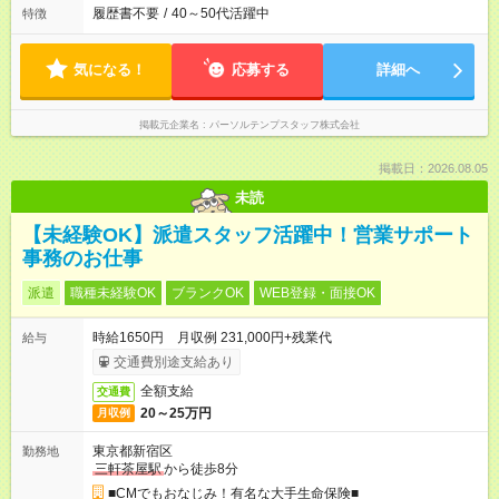
履歴書不要
/
40～50代活躍中
特徴
気になる！
応募する
詳細へ
掲載元企業名
パーソルテンプスタッフ株式会社
掲載日：2026.08.05
未読
【未経験OK】派遣スタッフ活躍中！営業サポート
事務のお仕事
派遣
職種未経験OK
ブランクOK
WEB登録・面接OK
時給1650円 月収例 231,000円+残業代
給与
交通費別途支給あり
全額支給
交通費
20～25万円
月収例
東京都新宿区
勤務地
三軒茶屋駅
から徒歩8分
■CMでもおなじみ！有名な大手生命保険■