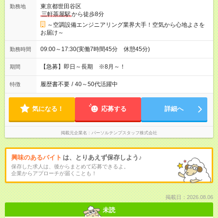
東京都世田谷区
勤務地
三軒茶屋駅
から徒歩8分
～空調設備エンジニアリング業界大手！空気から心地よさを
お届け～
09:00～17:30(実働7時間45分 休憩45分)
勤務時間
【急募】即日～長期 ※8月～！
期間
履歴書不要
/
40～50代活躍中
特徴
気になる！
応募する
詳細へ
掲載元企業名
パーソルテンプスタッフ株式会社
興味のあるバイト
は、とりあえず保存しよう♪
保存した求人は、後からまとめて応募できるよ。
企業からアプローチが届くことも！
掲載日：2026.08.06
未読