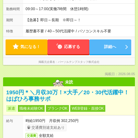
09:00～17:00(実働7時間 休憩1時間)
勤務時間
【急募】即日～長期 ※即日～！
期間
履歴書不要
/
40～50代活躍中
/
パソコンスキル不要
特徴
気になる！
応募する
詳細へ
掲載元企業名
パーソルテンプスタッフ株式会社
掲載日：2026.08.05
未読
1950円＊＼月収30万！×大手／20・30代活躍中！
はばひろ事務サポ
派遣
職種未経験OK
ブランクOK
WEB登録・面接OK
時給1950円 月収例 302,250円
給与
交通費別途支給あり
全額支給
交通費