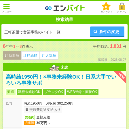
0
メニュー
気になる！
ログイン
検索結果
条件の変更
三軒茶屋で営業事務のバイト一覧
8
1,831
件中
1
～
8
件表示
平均時給:
円
新着順
時給順
人気順
掲載日：2026.08.07
未読
NEW
高時給1950円！×事務未経験OK！日系大手でい
ろいろ事務サポ
派遣
職種未経験OK
ブランクOK
WEB登録・面接OK
時給1950円 月収例 302,250円
給与
交通費別途支給あり
全額支給
交通費
30万円～
月収例