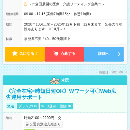
～☆全国展開の医療・介護リーディング企業☆～
09:00～17:15(実働7時間15分 休憩1時間)
勤務時間
2026年10月上旬～2026年12月下旬 12月末まで 延長の可能
期間
性もあります ※10月～！
履歴書不要
/
40～50代活躍中
特徴
気になる！
応募する
詳細へ
掲載日：2026.08.07
未読
《完全在宅×時短日短OK》Wワーク可〇Web広
告運用サポート
派遣
ブランクOK
WEB登録・面接OK
時給2100～2200円＋交
給与
交通費別途支給あり