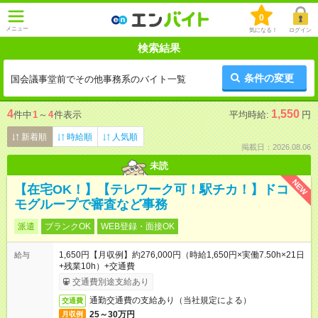
0
メニュー
気になる！
ログイン
検索結果
条件の変更
国会議事堂前でその他事務系のバイト一覧
4
1,550
件中
1
～
4
件表示
平均時給:
円
新着順
時給順
人気順
掲載日：2026.08.06
未読
NEW
【在宅OK！】【テレワーク可！駅チカ！】ドコ
モグループで審査など事務
派遣
ブランクOK
WEB登録・面接OK
1,650円【月収例】約276,000円（時給1,650円×実働7.50h×21日
給与
+残業10h）+交通費
交通費別途支給あり
通勤交通費の支給あり（当社規定による）
交通費
25～30万円
月収例