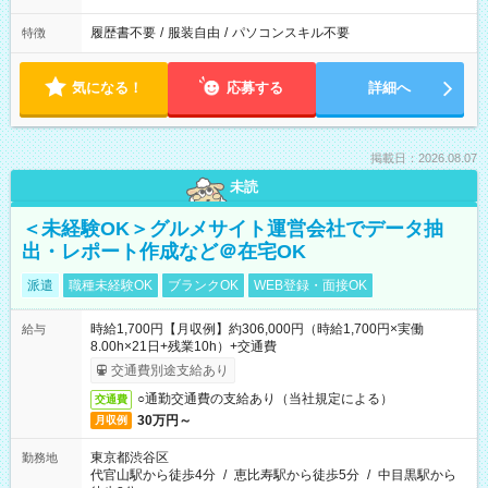
履歴書不要
/
服装自由
/
パソコンスキル不要
特徴
気になる！
応募する
詳細へ
掲載日：2026.08.07
未読
＜未経験OK＞グルメサイト運営会社でデータ抽
出・レポート作成など＠在宅OK
派遣
職種未経験OK
ブランクOK
WEB登録・面接OK
時給1,700円【月収例】約306,000円（時給1,700円×実働
給与
8.00h×21日+残業10h）+交通費
交通費別途支給あり
○通勤交通費の支給あり（当社規定による）
交通費
30万円～
月収例
東京都渋谷区
勤務地
代官山駅から徒歩4分
/
恵比寿駅から徒歩5分
/
中目黒駅から