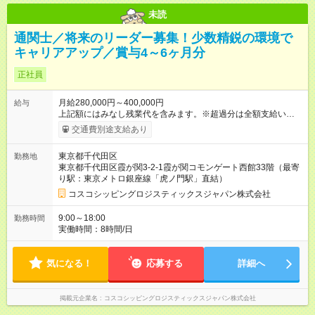
未読
通関士／将来のリーダー募集！少数精鋭の環境で
キャリアアップ／賞与4～6ヶ月分
正社員
月給280,000円～400,000円
給与
上記額にはみなし残業代を含みます。※超過分は全額支給いたし
ます。 みなし残業代 43,750円 ～ 62,500円／月 みなし残業時
交通費別途支給あり
間 20時間／月 ※想定年収は初年度の金額を想定しています。 ※
給与は経験・能力などを考慮の上、決定します。 【試用期間】
東京都千代田区
勤務地
試用期間あり 試用期間の長さ：6ヶ月 雇用形態、給与は本採用
東京都千代田区霞が関3-2-1霞が関コモンゲート西館33階（最寄
時と同じです。
り駅：東京メトロ銀座線「虎ノ門駅」直結）
コスコシッピングロジスティックスジャパン株式会社
9:00～18:00
勤務時間
実働時間：8時間/日
気になる！
応募する
詳細へ
掲載元企業名
コスコシッピングロジスティックスジャパン株式会社