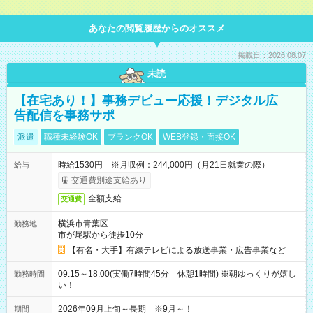
あなたの閲覧履歴からのオススメ
掲載日：2026.08.07
未読
【在宅あり！】事務デビュー応援！デジタル広
告配信を事務サポ
派遣
職種未経験OK
ブランクOK
WEB登録・面接OK
時給1530円 ※月収例：244,000円（月21日就業の際）
給与
交通費別途支給あり
全額支給
交通費
横浜市青葉区
勤務地
市が尾駅から徒歩10分
【有名・大手】有線テレビによる放送事業・広告事業など
09:15～18:00(実働7時間45分 休憩1時間) ※朝ゆっくりが嬉し
勤務時間
い！
2026年09月上旬～長期 ※9月～！
期間