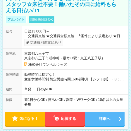
スタッフ☆来社不要！働いたその日に給料もら
える日払い/T1
アルバイト
職種未経験OK
日給13,000円～
給与
＋交通費支給 ★交通費全額支給！ ┗案件により規定あり ★日払
いOK！（規定あり） ┗働いたその日に現金GET♪ お仕事後はコ
交通費別途支給あり
ンビニATMから 日払い分を引き落とせます！ 【試用期間】試
用期間なし
東京都八王子市
勤務地
東京都八王子市明神町（最寄り駅：京王八王子駅）
株式会社ワンベルウッズ
勤務時間は指定なし
勤務時間
変形労働時間制 想定労働時間160時間/月 【シフト例】 ・8：00
～21：00
単発・1日のみOK
期間
週1日からOK / 日払いOK / 副業・WワークOK / 10名以上の大量
特徴
募集
気になる！
応募する
詳細へ