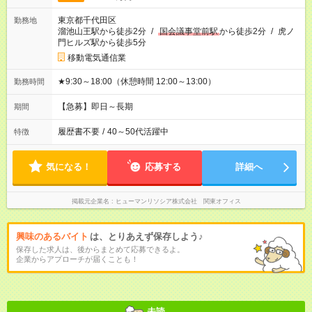
東京都千代田区
勤務地
溜池山王駅から徒歩2分
/
国会議事堂前駅
から徒歩2分
/
虎ノ
門ヒルズ駅から徒歩5分
移動電気通信業
★9:30～18:00（休憩時間 12:00～13:00）
勤務時間
【急募】即日～長期
期間
履歴書不要
/
40～50代活躍中
特徴
気になる！
応募する
詳細へ
掲載元企業名
ヒューマンリソシア株式会社 関東オフィス
興味のあるバイト
は、とりあえず保存しよう♪
保存した求人は、後からまとめて応募できるよ。
企業からアプローチが届くことも！
未読