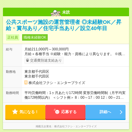
未読
公共スポーツ施設の運営管理者 ◎未経験OK／昇
給・賞与あり／住宅手当あり／設立40年目
正社員
職種未経験OK
月給211,000円～300,000円
給与
月給＋各種手当 ※経験・能力・資格により異なります。 ※残業
代は上記に含まれません。別途全額支給いたします。 ※家族手
交通費別途支給あり
当が基本給に含まれております。 ※3ヶ月間の試用期間がありま
す。期間中の給与・待遇に違いはありません。 【試用期間】試
東京都千代田区
勤務地
用期間あり 試用期間の長さ：3ヶ月 雇用形態、給与は本採用時
東京都千代田区
と同じです。
株式会社フクシ・エンタープライズ
平均労働時間：1ヶ月あたり172時間 変形労働時間制（月平均実
勤務時間
働172時間以内） ＜シフト例＞ 8：00～17：00 12：00～21：
00 ※原則、固定シフトではありませんが、時間帯についてもご
相談ください。 平均労働時間：1ヶ月あたり172時間 変形労働時
気になる！
間制（月平均実働172時間以内） ＜シフト例＞ 8：00～17：00
応募する
詳細へ
12：00～21：00 ※原則、固定シフトではありませんが、時間帯
についてもご相談ください。
掲載元企業名
株式会社フクシ・エンタープライズ