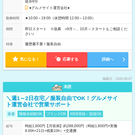
徒歩8分
●グルメサイト運営会社●
★10:00～19:00（休憩時間 12:00～13:00）
勤務時間
即日スタート ※急募 ○9月～、10月～スタートもご相談くだ
期間
さい♪
履歴書不要
/
服装自由
特徴
気になる！
応募する
詳細へ
掲載日：2026.08.07
未読
＼週1～2日在宅／服装自由でOK！グルメサイ
ト運営会社で営業サポート
派遣
職種未経験OK
ブランクOK
WEB登録・面接OK
時給1,600円【月収例】約288,000円（時給1,600円×実働
給与
8.00h×21日+残業10h）+交通費