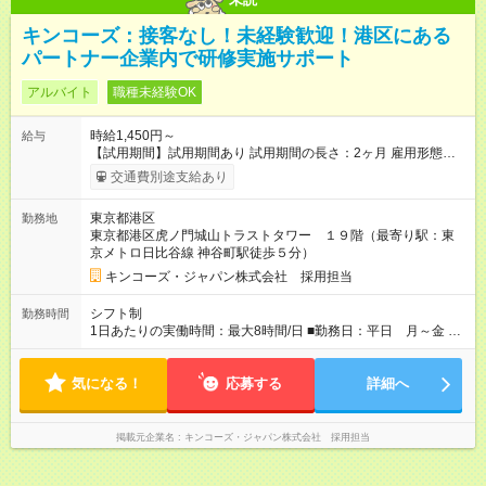
キンコーズ：接客なし！未経験歓迎！港区にある
パートナー企業内で研修実施サポート
アルバイト
職種未経験OK
時給1,450円～
給与
【試用期間】試用期間あり 試用期間の長さ：2ヶ月 雇用形態、
給与は本採用時と同じです。 ・6か月ごとの業務評価で昇給あ
交通費別途支給あり
り！頑張っている人、スキルがある人にしっかり応えます！ ・
経験に応じて早ければ入社2か月後に時給が上がる可能性もあり
東京都港区
勤務地
ます。
東京都港区虎ノ門城山トラストタワー １９階（最寄り駅：東
京メトロ日比谷線 神谷町駅徒歩５分）
キンコーズ・ジャパン株式会社 採用担当
シフト制
勤務時間
1日あたりの実働時間：最大8時間/日 ■勤務日：平日 月～金 ■
勤務時間：9:00～18:00 *繁忙期は別途調整あり
気になる！
応募する
詳細へ
掲載元企業名
キンコーズ・ジャパン株式会社 採用担当