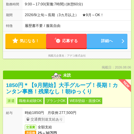
9:00～17:00(実働:7時間) (休憩60分)
勤務時間
2026/9/上旬～長期（3カ月以上） ★9月～OK！
期間
履歴書不要
/
服装自由
特徴
気になる！
応募する
詳細へ
掲載元企業名
アデコ株式会社
掲載日：2026.08.06
未読
NEW
1850円＊【9月開始】大手グループ！長期！カ
ンタン事務！残業なし！朝ゆっくり
派遣
職種未経験OK
ブランクOK
WEB登録・面接OK
時給1850円 月収例 277,500円
給与
交通費別途支給あり
全額支給
交通費
25～30万円
月収例