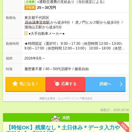
○通勤交通費の支給あり（当社規定による）
交通費
25～30万円
月収例
東京都千代田区
勤務地
国会議事堂前駅
から徒歩9分
/
虎ノ門ヒルズ駅から徒歩3分
/
溜池山王駅から徒歩5分
●大手自動車メーカー●
★時間固定（選択可） 9:30～17:30（休憩時間 12:00～13:00）
勤務時間
9:00～17:00（休憩時間 12:00～13:00） 10:00～18:00（休憩時
間 12:00～13:00）
2026年9月～
期間
履歴書不要
/
40～50代活躍中
/
服装自由
特徴
気になる！
応募する
詳細へ
掲載元企業名
ヒューマンリソシア株式会社
掲載日：2026.08.06
未読
NEW
【時短OK】残業なし＊土日休み＊データ入力や