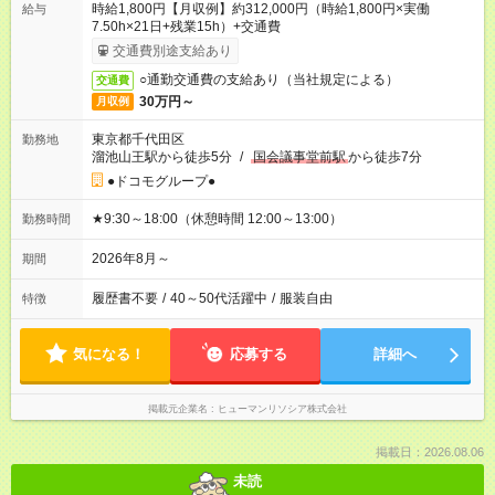
時給1,800円【月収例】約312,000円（時給1,800円×実働
給与
7.50h×21日+残業15h）+交通費
交通費別途支給あり
○通勤交通費の支給あり（当社規定による）
交通費
30万円～
月収例
東京都千代田区
勤務地
溜池山王駅から徒歩5分
/
国会議事堂前駅
から徒歩7分
●ドコモグループ●
★9:30～18:00（休憩時間 12:00～13:00）
勤務時間
2026年8月～
期間
履歴書不要
/
40～50代活躍中
/
服装自由
特徴
気になる！
応募する
詳細へ
掲載元企業名
ヒューマンリソシア株式会社
掲載日：2026.08.06
未読