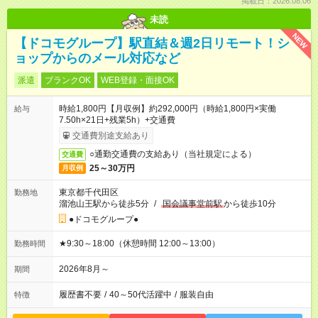
掲載日：2026.08.06
未読
NEW
【ドコモグループ】駅直結＆週2日リモート！シ
ョップからのメール対応など
派遣
ブランクOK
WEB登録・面接OK
時給1,800円【月収例】約292,000円（時給1,800円×実働
給与
7.50h×21日+残業5h）+交通費
交通費別途支給あり
○通勤交通費の支給あり（当社規定による）
交通費
25～30万円
月収例
東京都千代田区
勤務地
溜池山王駅から徒歩5分
/
国会議事堂前駅
から徒歩10分
●ドコモグループ●
★9:30～18:00（休憩時間 12:00～13:00）
勤務時間
2026年8月～
期間
履歴書不要
/
40～50代活躍中
/
服装自由
特徴