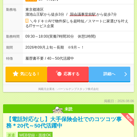
東京都港区
勤務地
溜池山王駅から徒歩3分
/
国会議事堂前駅
から徒歩7分
＼今ドキ☆AIで物件探しを超時短／スマートに家選びを叶え
るITサービス企業
09:30～18:00(実働7時間30分 休憩1時間)
勤務時間
2026年09月上旬～長期 ※9月～！
期間
履歴書不要
/
40～50代活躍中
特徴
気になる！
応募する
詳細へ
掲載元企業名
パーソルテンプスタッフ株式会社
掲載日：2026.08.06
未読
NEW
【電話対応なし】大手保険会社でのコツコツ事
務＊20代～50代活躍中
派遣
WEB登録・面接OK