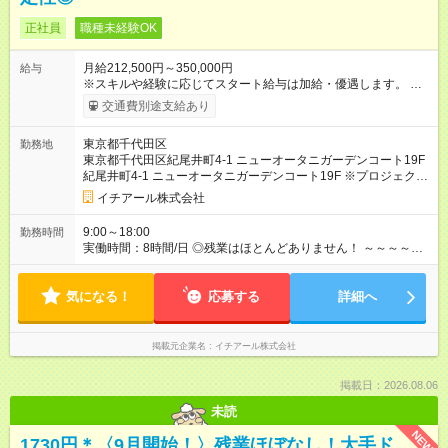
正社員
職種未経験OK
月給212,500円～350,000円
給与
※スキルや経験に応じてスタート給与は加給・優遇します。 ※昇
給タイミングは年2回です。 ◎プラスアルファの手当あり！ ～～
交通費別途支給あり
～～～～～～～～～～～ ・交通費（月3万円まで） ・時間外手
当（全額支給） ・資格手当（ITパスポート、CCNA、基本情報
東京都千代田区
勤務地
技術者、TOEICなど） ・賞与（特別手当）年1回 【試用期間】
東京都千代田区紀尾井町4-1 ニューオータニガーデンコート19F
試用期間あり 試用期間の長さ：3ヶ月 雇用形態、給与は本採用
紀尾井町4-1 ニューオータニガーデンコート19F ※プロジェクト
時と同じです。
によって勤務地は異なりますが、主に23区内での勤務となりま
イチアール株式会社
す。ご自宅の場所やご希望を最大限考慮いたします。
9:00～18:00
勤務時間
実働時間：8時間/日 ◎残業はほとんどありません！ ～～～～～
～～～～～～～～～ 平均して1ヶ月10時間以下なので、残業を
しても1日数十分ほど。 オンオフのメリハリをつけて、プライベ
気になる！
ートの時間も大事にできます。
応募する
詳細へ
掲載元企業名
イチアール株式会社
掲載日：2026.08.06
未読
NEW
1730円＊〈9月開始！〉残業ほぼなし！大手ド