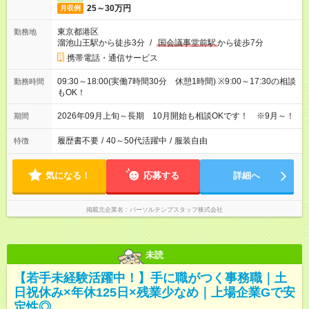
25～30万円
月収例
東京都港区
勤務地
溜池山王駅から徒歩3分
/
国会議事堂前駅
から徒歩7分
携帯電話・通信サービス
09:30～18:00(実働7時間30分 休憩1時間) ※9:00～17:30の相談
勤務時間
もOK！
2026年09月上旬～長期 10月開始も相談OKです！ ※9月～！
期間
履歴書不要
/
40～50代活躍中
/
服装自由
特徴
気になる！
応募する
詳細へ
掲載元企業名
パーソルテンプスタッフ株式会社
未読
【若手未経験活躍中！】手に職がつく事務職｜土
日祝休み×年休125日×残業少なめ｜上場企業Gで安
定性◎