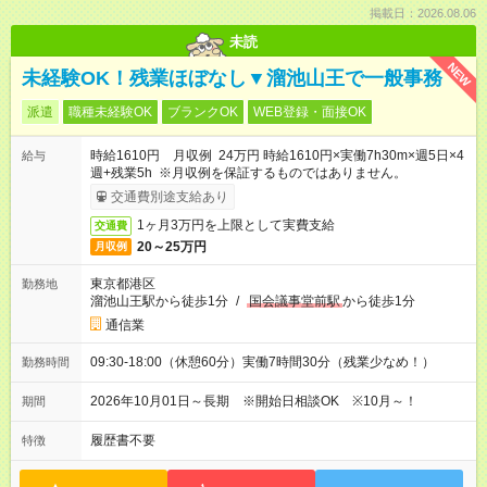
掲載日：2026.08.06
未読
NEW
未経験OK！残業ほぼなし▼溜池山王で一般事務
派遣
職種未経験OK
ブランクOK
WEB登録・面接OK
時給1610円 月収例 24万円 時給1610円×実働7h30m×週5日×4
給与
週+残業5h ※月収例を保証するものではありません。
交通費別途支給あり
1ヶ月3万円を上限として実費支給
交通費
20～25万円
月収例
東京都港区
勤務地
溜池山王駅から徒歩1分
/
国会議事堂前駅
から徒歩1分
通信業
09:30-18:00（休憩60分）実働7時間30分（残業少なめ！）
勤務時間
2026年10月01日～長期 ※開始日相談OK ※10月～！
期間
履歴書不要
特徴