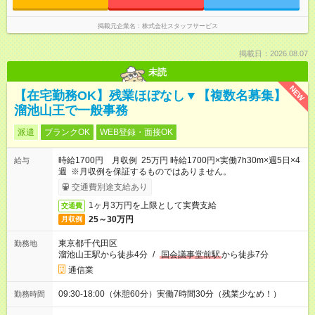
掲載元企業名
株式会社スタッフサービス
掲載日：2026.08.07
未読
NEW
【在宅勤務OK】残業ほぼなし▼【複数名募集】
溜池山王で一般事務
派遣
ブランクOK
WEB登録・面接OK
時給1700円 月収例 25万円 時給1700円×実働7h30m×週5日×4
給与
週 ※月収例を保証するものではありません。
交通費別途支給あり
1ヶ月3万円を上限として実費支給
交通費
25～30万円
月収例
東京都千代田区
勤務地
溜池山王駅から徒歩4分
/
国会議事堂前駅
から徒歩7分
通信業
09:30-18:00（休憩60分）実働7時間30分（残業少なめ！）
勤務時間