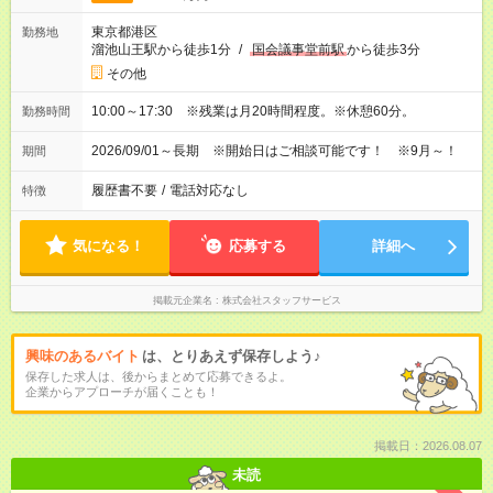
東京都港区
勤務地
溜池山王駅から徒歩1分
/
国会議事堂前駅
から徒歩3分
その他
10:00～17:30 ※残業は月20時間程度。※休憩60分。
勤務時間
2026/09/01～長期 ※開始日はご相談可能です！ ※9月～！
期間
履歴書不要
/
電話対応なし
特徴
気になる！
応募する
詳細へ
掲載元企業名
株式会社スタッフサービス
興味のあるバイト
は、とりあえず保存しよう♪
保存した求人は、後からまとめて応募できるよ。
企業からアプローチが届くことも！
掲載日：2026.08.07
未読