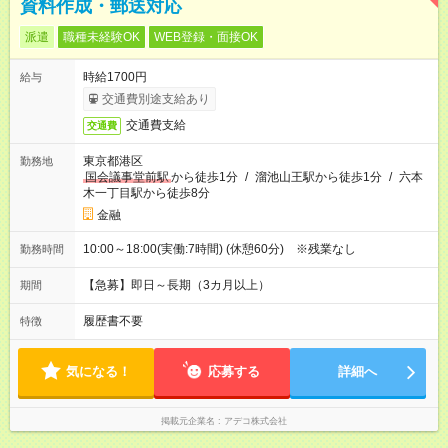
資料作成・郵送対応
派遣
職種未経験OK
WEB登録・面接OK
時給1700円
給与
交通費別途支給あり
交通費支給
交通費
東京都港区
勤務地
国会議事堂前駅
から徒歩1分
/
溜池山王駅から徒歩1分
/
六本
木一丁目駅から徒歩8分
金融
10:00～18:00(実働:7時間) (休憩60分) ※残業なし
勤務時間
【急募】即日～長期（3カ月以上）
期間
履歴書不要
特徴
気になる！
応募する
詳細へ
掲載元企業名
アデコ株式会社