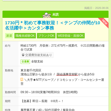
掲載日：2026.08.06
未読
NEW
1730円＊初めて事務歓迎！＜テンプの仲間が10
名活躍中＞カンタン事務
派遣
職種未経験OK
ブランクOK
WEB登録・面接OK
時給1730円 月収例：272,475円＋残業代 ※21日間勤務の場
給与
合で試算
交通費別途支給あり
全額支給
交通費
東京都千代田区
勤務地
溜池山王駅から徒歩1分
/
国会議事堂前駅
から徒歩5分
＼大手★NTTグループ／ドコモショップ・コールセンター運
営
09:30～18:00(実働7時間30分 休憩1時間)
勤務時間
【急募】即日～長期 ※8月～！
期間
履歴書不要
/
40～50代活躍中
/
服装自由
特徴