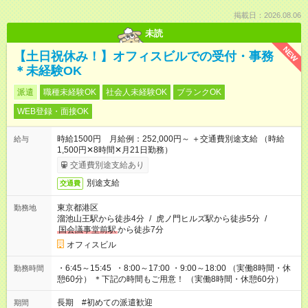
掲載日：2026.08.06
未読
NEW
【土日祝休み！】オフィスビルでの受付・事務
＊未経験OK
派遣
職種未経験OK
社会人未経験OK
ブランクOK
WEB登録・面接OK
時給1500円 月給例：252,000円～ ＋交通費別途支給 （時給
給与
1,500円✕8時間✕月21日勤務）
交通費別途支給あり
別途支給
交通費
東京都港区
勤務地
溜池山王駅から徒歩4分
/
虎ノ門ヒルズ駅から徒歩5分
/
国会議事堂前駅
から徒歩7分
オフィスビル
・6:45～15:45 ・8:00～17:00 ・9:00～18:00 （実働8時間・休
勤務時間
憩60分） ＊下記の時間もご用意！ （実働8時間・休憩60分）
長期 #初めての派遣歓迎
期間