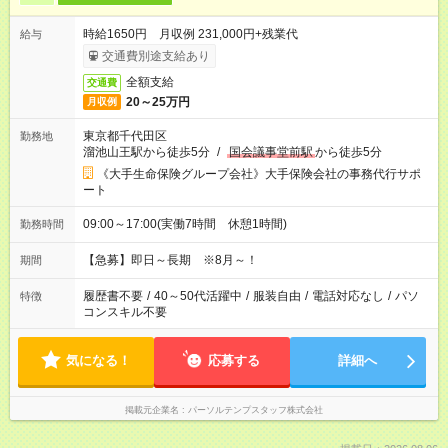
時給1650円 月収例 231,000円+残業代
給与
交通費別途支給あり
全額支給
交通費
20～25万円
月収例
東京都千代田区
勤務地
溜池山王駅から徒歩5分
/
国会議事堂前駅
から徒歩5分
《大手生命保険グループ会社》大手保険会社の事務代行サポ
ート
09:00～17:00(実働7時間 休憩1時間)
勤務時間
【急募】即日～長期 ※8月～！
期間
履歴書不要
/
40～50代活躍中
/
服装自由
/
電話対応なし
/
パソ
特徴
コンスキル不要
気になる！
応募する
詳細へ
掲載元企業名
パーソルテンプスタッフ株式会社