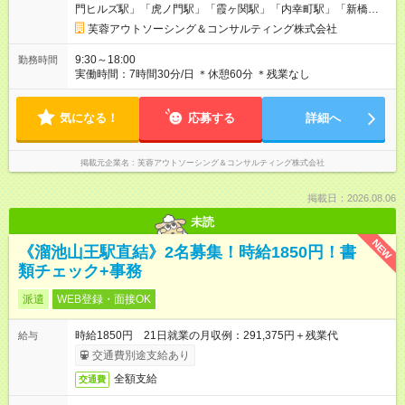
門ヒルズ駅」「虎ノ門駅」「霞ヶ関駅」「内幸町駅」「新橋
駅」）
芙蓉アウトソーシング＆コンサルティング株式会社
9:30～18:00
勤務時間
実働時間：7時間30分/日 ＊休憩60分 ＊残業なし
気になる！
応募する
詳細へ
掲載元企業名
芙蓉アウトソーシング＆コンサルティング株式会社
掲載日：2026.08.06
未読
NEW
《溜池山王駅直結》2名募集！時給1850円！書
類チェック+事務
派遣
WEB登録・面接OK
時給1850円 21日就業の月収例：291,375円＋残業代
給与
交通費別途支給あり
全額支給
交通費