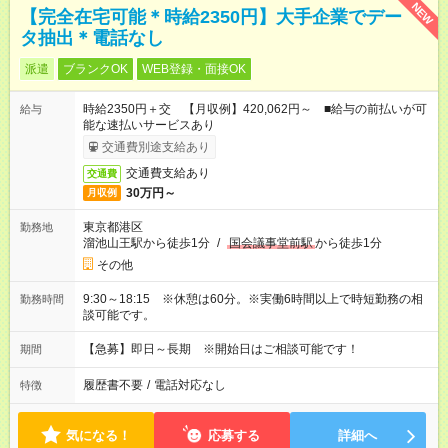
NEW
【完全在宅可能＊時給2350円】大手企業でデー
タ抽出＊電話なし
派遣
ブランクOK
WEB登録・面接OK
時給2350円＋交 【月収例】420,062円～ ■給与の前払いが可
給与
能な速払いサービスあり
交通費別途支給あり
交通費支給あり
交通費
30万円～
月収例
東京都港区
勤務地
溜池山王駅から徒歩1分
/
国会議事堂前駅
から徒歩1分
その他
9:30～18:15 ※休憩は60分。※実働6時間以上で時短勤務の相
勤務時間
談可能です。
【急募】即日～長期 ※開始日はご相談可能です！
期間
履歴書不要
/
電話対応なし
特徴
気になる！
応募する
詳細へ