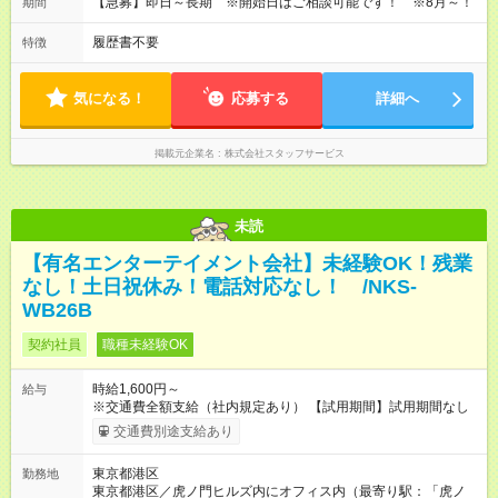
【急募】即日～長期 ※開始日はご相談可能です！ ※8月～！
期間
履歴書不要
特徴
気になる！
応募する
詳細へ
掲載元企業名
株式会社スタッフサービス
未読
【有名エンターテイメント会社】未経験OK！残業
なし！土日祝休み！電話対応なし！ /NKS-
WB26B
契約社員
職種未経験OK
時給1,600円～
給与
※交通費全額支給（社内規定あり） 【試用期間】試用期間なし
交通費別途支給あり
東京都港区
勤務地
東京都港区／虎ノ門ヒルズ内にオフィス内（最寄り駅：「虎ノ