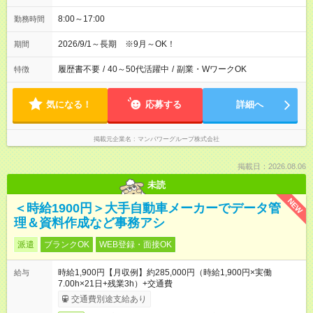
8:00～17:00
勤務時間
2026/9/1～長期 ※9月～OK！
期間
履歴書不要
/
40～50代活躍中
/
副業・WワークOK
特徴
気になる！
応募する
詳細へ
掲載元企業名
マンパワーグループ株式会社
掲載日：2026.08.06
未読
NEW
＜時給1900円＞大手自動車メーカーでデータ管
理＆資料作成など事務アシ
派遣
ブランクOK
WEB登録・面接OK
時給1,900円【月収例】約285,000円（時給1,900円×実働
給与
7.00h×21日+残業3h）+交通費
交通費別途支給あり