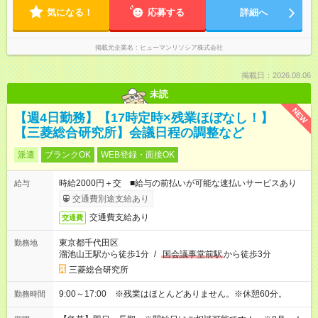
気になる！
応募する
詳細へ
掲載元企業名
ヒューマンリソシア株式会社
掲載日：2026.08.06
未読
NEW
【週4日勤務】【17時定時×残業ほぼなし！】
【三菱総合研究所】会議日程の調整など
派遣
ブランクOK
WEB登録・面接OK
時給2000円＋交 ■給与の前払いが可能な速払いサービスあり
給与
交通費別途支給あり
交通費支給あり
交通費
東京都千代田区
勤務地
溜池山王駅から徒歩1分
/
国会議事堂前駅
から徒歩3分
三菱総合研究所
9:00～17:00 ※残業はほとんどありません。※休憩60分。
勤務時間