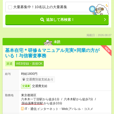
大量募集中！10名以上の大量募集
追加して再検索！
掲載日：2026.08.07
未読
NEW
基本在宅＊研修＆マニュアル充実×同業の方が
いる！与信審査事務
派遣
WEB登録・面接OK
時給1800円
給与
交通費別途支給あり
交通費支給
交通費
東京都港区
勤務地
六本木一丁目駅から徒歩1分
/
六本木駅から徒歩7分
/
国会議事堂前駅
から徒歩10分
IT・通信;インターネット・Web;アパレル・コスメ