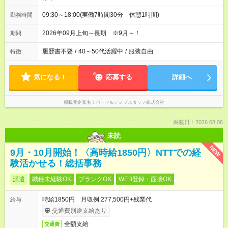
09:30～18:00(実働7時間30分 休憩1時間)
勤務時間
2026年09月上旬～長期 ※9月～！
期間
履歴書不要
/
40～50代活躍中
/
服装自由
特徴
気になる！
応募する
詳細へ
掲載元企業名
パーソルテンプスタッフ株式会社
掲載日：2026.08.06
未読
NEW
9月・10月開始！〈高時給1850円〉NTTでの経
験活かせる！総括事務
派遣
職種未経験OK
ブランクOK
WEB登録・面接OK
時給1850円 月収例 277,500円+残業代
給与
交通費別途支給あり
全額支給
交通費