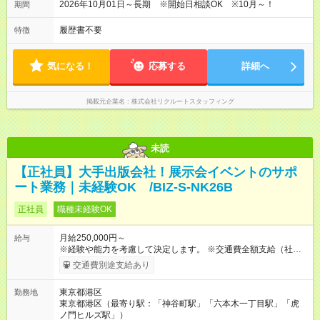
2026年10月01日～長期 ※開始日相談OK ※10月～！
期間
履歴書不要
特徴
気になる！
応募する
詳細へ
掲載元企業名
株式会社リクルートスタッフィング
未読
【正社員】大手出版会社！展示会イベントのサポ
ート業務｜未経験OK /BIZ-S-NK26B
正社員
職種未経験OK
月給250,000円～
給与
※経験や能力を考慮して決定します。 ※交通費全額支給（社内規
定あり） ※残業代全額支給（みなし残業代は含みません。残業
交通費別途支給あり
が発生した場合は全額支給いたします） 【試用期間】試用期間
あり 試用期間の長さ：6ヶ月 雇用形態、給与は本採用時と同じ
東京都港区
勤務地
です。 ※試用期間6ヶ月（期間中に条件の変更はありません）
東京都港区（最寄り駅：「神谷町駅」「六本木一丁目駅」「虎
ノ門ヒルズ駅」）