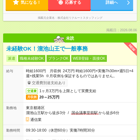
気になる！
応募する
詳細へ
掲載元企業名
株式会社リクルートスタッフィング
掲載日：2026.08.06
未読
NEW
未経験OK！溜池山王で一般事務
派遣
職種未経験OK
ブランクOK
WEB登録・面接OK
時給1600円 月収例 24万円 時給1600円×実働7h30m×週5日×4
給与
週+残業5h ※月収例を保証するものではありません。
交通費別途支給あり
1ヶ月3万円を上限として実費支給
交通費
20～25万円
月収例
東京都港区
勤務地
溜池山王駅から徒歩3分
/
国会議事堂前駅
から徒歩6分
通信業
09:30-18:00（休憩60分）実働7時間30分
勤務時間