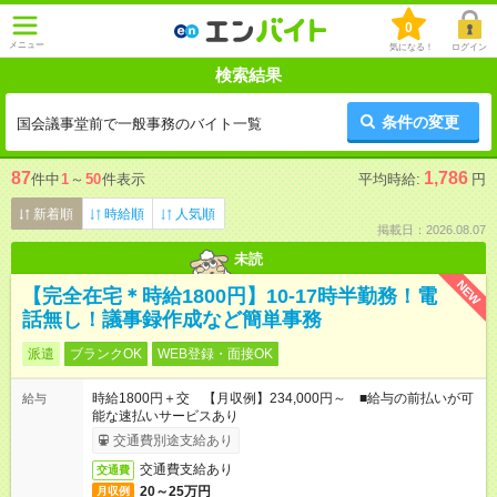
0
メニュー
気になる！
ログイン
検索結果
条件の変更
国会議事堂前で一般事務のバイト一覧
87
1,786
件中
1
～
50
件表示
平均時給:
円
新着順
時給順
人気順
掲載日：2026.08.07
未読
NEW
【完全在宅＊時給1800円】10-17時半勤務！電
話無し！議事録作成など簡単事務
派遣
ブランクOK
WEB登録・面接OK
時給1800円＋交 【月収例】234,000円～ ■給与の前払いが可
給与
能な速払いサービスあり
交通費別途支給あり
交通費支給あり
交通費
20～25万円
月収例