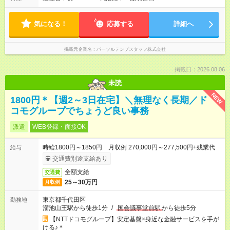
気になる！
応募する
詳細へ
掲載元企業名
パーソルテンプスタッフ株式会社
掲載日：2026.08.06
未読
NEW
1800円＊【週2～3日在宅】＼無理なく長期／ド
コモグループでちょうど良い事務
派遣
WEB登録・面接OK
時給1800円～1850円 月収例 270,000円～277,500円+残業代
給与
交通費別途支給あり
全額支給
交通費
25～30万円
月収例
東京都千代田区
勤務地
溜池山王駅から徒歩1分
/
国会議事堂前駅
から徒歩5分
【NTTドコモグループ】安定基盤×身近な金融サービスを手が
ける♪＊