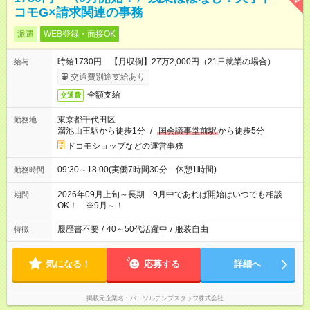
コモG×請求関連の事務
派遣
WEB登録・面接OK
時給1730円 【月収例】27万2,000円（21日就業の場合）
給与
交通費別途支給あり
全額支給
交通費
東京都千代田区
勤務地
溜池山王駅から徒歩1分
/
国会議事堂前駅
から徒歩5分
ドコモショップなどの運営事務
09:30～18:00(実働7時間30分 休憩1時間)
勤務時間
2026年09月上旬～長期 9月中であれば開始はいつでも相談
期間
OK！ ※9月～！
履歴書不要
/
40～50代活躍中
/
服装自由
特徴
気になる！
応募する
詳細へ
掲載元企業名
パーソルテンプスタッフ株式会社