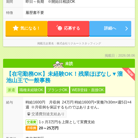
即日～長期 ※開始日相談OK
期間
履歴書不要
特徴
気になる！
応募する
詳細へ
掲載元企業名
株式会社リクルートスタッフィング
掲載日：2026.08.06
未読
NEW
【在宅勤務OK】未経験OK！残業ほぼなし▼溜
池山王で一般事務
派遣
職種未経験OK
ブランクOK
WEB登録・面接OK
時給1600円 月収例 24万円 時給1600円×実働7h30m×週5日×4
給与
週 ※月収例を保証するものではありません。
交通費別途支給あり
1ヶ月3万円を上限として実費支給
交通費
20～25万円
月収例