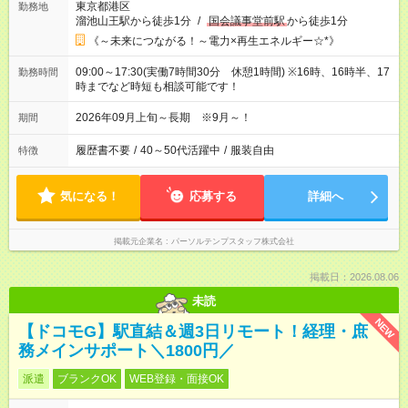
東京都港区
勤務地
溜池山王駅から徒歩1分
/
国会議事堂前駅
から徒歩1分
《～未来につながる！～電力×再生エネルギー☆*》
09:00～17:30(実働7時間30分 休憩1時間) ※16時、16時半、17
勤務時間
時までなど時短も相談可能です！
2026年09月上旬～長期 ※9月～！
期間
履歴書不要
/
40～50代活躍中
/
服装自由
特徴
気になる！
応募する
詳細へ
掲載元企業名
パーソルテンプスタッフ株式会社
掲載日：2026.08.06
未読
NEW
【ドコモG】駅直結＆週3日リモート！経理・庶
務メインサポート＼1800円／
派遣
ブランクOK
WEB登録・面接OK