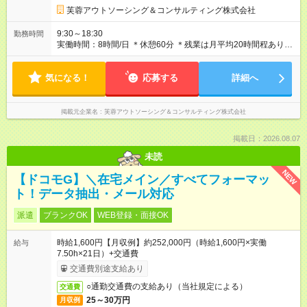
芙蓉アウトソーシング＆コンサルティング株式会社
9:30～18:30
勤務時間
実働時間：8時間/日 ＊休憩60分 ＊残業は月平均20時間程ありま
す
気になる！
応募する
詳細へ
掲載元企業名
芙蓉アウトソーシング＆コンサルティング株式会社
掲載日：2026.08.07
未読
NEW
【ドコモG】＼在宅メイン／すべてフォーマッ
ト！データ抽出・メール対応
派遣
ブランクOK
WEB登録・面接OK
時給1,600円【月収例】約252,000円（時給1,600円×実働
給与
7.50h×21日）+交通費
交通費別途支給あり
○通勤交通費の支給あり（当社規定による）
交通費
25～30万円
月収例