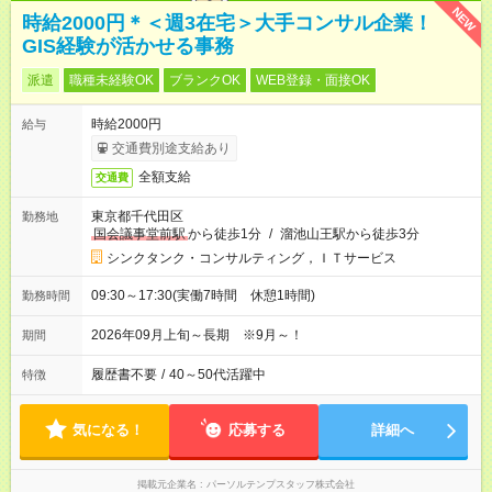
NEW
時給2000円＊＜週3在宅＞大手コンサル企業！
GIS経験が活かせる事務
派遣
職種未経験OK
ブランクOK
WEB登録・面接OK
時給2000円
給与
交通費別途支給あり
全額支給
交通費
東京都千代田区
勤務地
国会議事堂前駅
から徒歩1分
/
溜池山王駅から徒歩3分
シンクタンク・コンサルティング，ＩＴサービス
09:30～17:30(実働7時間 休憩1時間)
勤務時間
2026年09月上旬～長期 ※9月～！
期間
履歴書不要
/
40～50代活躍中
特徴
気になる！
応募する
詳細へ
掲載元企業名
パーソルテンプスタッフ株式会社