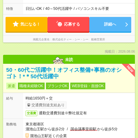
日払いOK
/
40～50代活躍中
/
パソコンスキル不要
特徴
気になる！
応募する
詳細へ
掲載元企業名
株式会社ティー・シー・シー 船橋営業所
掲載日：2026.08.06
未読
NEW
50・60代ご活躍中！オフィス整備+事務のオシ
ゴト！*＊50代活躍中
派遣
職種未経験OK
ブランクOK
WEB登録・面接OK
時給1650円＋交
給与
交通費別途支給あり
通勤交通費別途※弊社規定有
交通費
東京都港区
勤務地
溜池山王駅から徒歩2分
/
国会議事堂前駅
から徒歩5分
溜池山王駅近くの企業