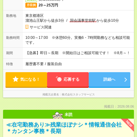
20～25万円
月収例
東京都港区
勤務地
溜池山王駅から徒歩3分
/
国会議事堂前駅
から徒歩10分
サービス関連
10:00～17:00 ※休憩60分。実働6・7時間勤務なども相談可能
勤務時間
です。
【急募】即日～長期 ※開始日はご相談可能です！ ※8月～！
期間
履歴書不要
/
服装自由
特徴
気になる！
応募する
詳細へ
掲載元企業名
株式会社スタッフサービス
掲載日：2026.08.06
未読
NEW
≪在宅勤務あり≫残業ほぼナシ＊情報通信会社
＊カンタン事務＊長期