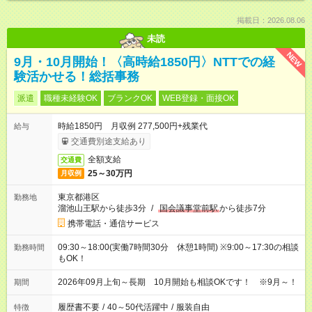
掲載日：2026.08.06
未読
NEW
9月・10月開始！〈高時給1850円〉NTTでの経
験活かせる！総括事務
派遣
職種未経験OK
ブランクOK
WEB登録・面接OK
時給1850円 月収例 277,500円+残業代
給与
交通費別途支給あり
全額支給
交通費
25～30万円
月収例
東京都港区
勤務地
溜池山王駅から徒歩3分
/
国会議事堂前駅
から徒歩7分
携帯電話・通信サービス
09:30～18:00(実働7時間30分 休憩1時間) ※9:00～17:30の相談
勤務時間
もOK！
2026年09月上旬～長期 10月開始も相談OKです！ ※9月～！
期間
履歴書不要
/
40～50代活躍中
/
服装自由
特徴