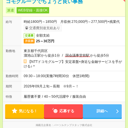
コモグループでちょうど良い事務
派遣
WEB登録・面接OK
時給1800円～1850円 月収例 270,000円～277,500円+残業代
給与
交通費別途支給あり
全額支給
交通費
25～30万円
月収例
東京都千代田区
勤務地
溜池山王駅から徒歩1分
/
国会議事堂前駅
から徒歩5分
【NTTドコモグループ】安定基盤×身近な金融サービスを手が
ける♪＊
09:30～18:00(実働7時間30分 休憩1時間)
勤務時間
2026年09月上旬～長期 ※9月～！
期間
履歴書不要
/
40～50代活躍中
/
服装自由
特徴
気になる！
応募する
詳細へ
掲載元企業名
パーソルテンプスタッフ株式会社