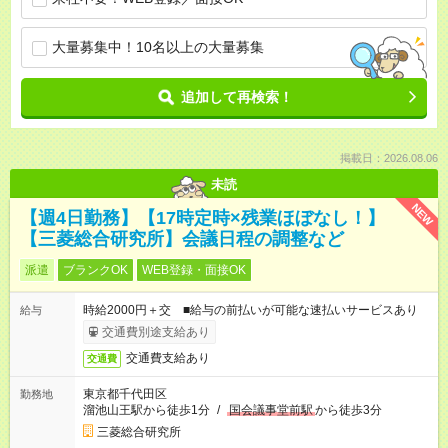
大量募集中！10名以上の大量募集
追加して再検索！
掲載日：2026.08.06
未読
NEW
【週4日勤務】【17時定時×残業ほぼなし！】
【三菱総合研究所】会議日程の調整など
派遣
ブランクOK
WEB登録・面接OK
時給2000円＋交 ■給与の前払いが可能な速払いサービスあり
給与
交通費別途支給あり
交通費支給あり
交通費
東京都千代田区
勤務地
溜池山王駅から徒歩1分
/
国会議事堂前駅
から徒歩3分
三菱総合研究所