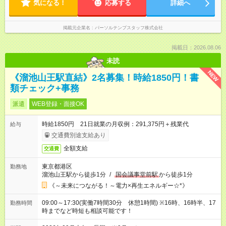
気になる！
応募する
詳細へ
掲載元企業名
パーソルテンプスタッフ株式会社
掲載日：2026.08.06
未読
NEW
《溜池山王駅直結》2名募集！時給1850円！書
類チェック+事務
派遣
WEB登録・面接OK
時給1850円 21日就業の月収例：291,375円＋残業代
給与
交通費別途支給あり
全額支給
交通費
東京都港区
勤務地
溜池山王駅から徒歩1分
/
国会議事堂前駅
から徒歩1分
《～未来につながる！～電力×再生エネルギー☆*》
09:00～17:30(実働7時間30分 休憩1時間) ※16時、16時半、17
勤務時間
時までなど時短も相談可能です！