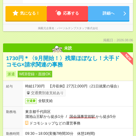
気になる！
応募する
詳細へ
掲載元企業名
パーソルテンプスタッフ株式会社
掲載日：2026.08.06
未読
NEW
1730円＊〈9月開始！〉残業ほぼなし！大手ド
コモG×請求関連の事務
派遣
WEB登録・面接OK
時給1730円 【月収例】27万2,000円（21日就業の場合）
給与
交通費別途支給あり
全額支給
交通費
東京都千代田区
勤務地
溜池山王駅から徒歩1分
/
国会議事堂前駅
から徒歩5分
ドコモショップなどの運営事務
09:30～18:00(実働7時間30分 休憩1時間)
勤務時間