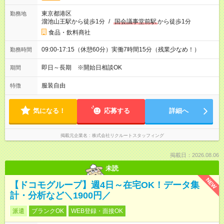
東京都港区
勤務地
溜池山王駅から徒歩1分
/
国会議事堂前駅
から徒歩1分
食品・飲料商社
09:00-17:15（休憩60分）実働7時間15分（残業少なめ！）
勤務時間
即日～長期 ※開始日相談OK
期間
服装自由
特徴
気になる！
応募する
詳細へ
掲載元企業名
株式会社リクルートスタッフィング
掲載日：2026.08.06
未読
NEW
【ドコモグループ】週4日～在宅OK！データ集
計・分析など＼1900円／
派遣
ブランクOK
WEB登録・面接OK