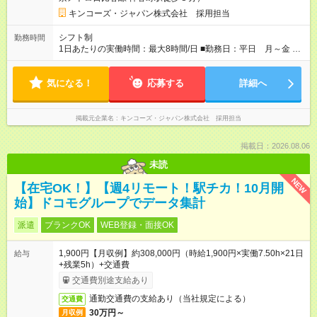
キンコーズ・ジャパン株式会社 採用担当
シフト制
勤務時間
1日あたりの実働時間：最大8時間/日 ■勤務日：平日 月～金 ■
勤務時間：9:00～18:00 *繁忙期は別途調整あり
気になる！
応募する
詳細へ
掲載元企業名
キンコーズ・ジャパン株式会社 採用担当
掲載日：2026.08.06
未読
NEW
【在宅OK！】【週4リモート！駅チカ！10月開
始】ドコモグループでデータ集計
派遣
ブランクOK
WEB登録・面接OK
1,900円【月収例】約308,000円（時給1,900円×実働7.50h×21日
給与
+残業5h）+交通費
交通費別途支給あり
通勤交通費の支給あり（当社規定による）
交通費
30万円～
月収例