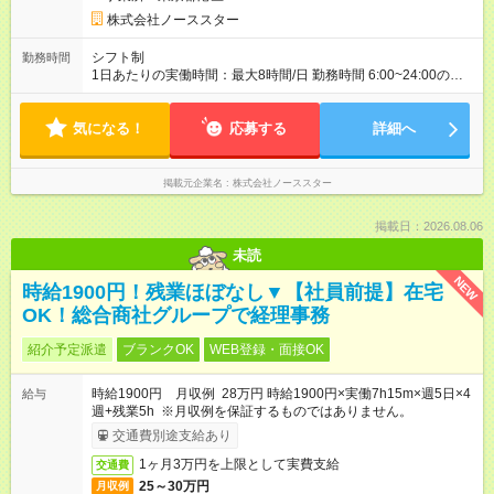
自分に向いている？」 そんな疑問を解消するための期間です。
社内のリアルな空気感や働き方を肌で感じ、納得感を持ってス
株式会社ノーススター
タートできます。 また弊社側も業務に適性があるか判断させて
いただく期間として設けております。 週3回以上1日3時間以上
シフト制
勤務時間
でシフト募集します。 最長で3ヶ月、基本的には1~2ヶ月程度で
1日あたりの実働時間：最大8時間/日 勤務時間 6:00~24:00の中
す。
で8時間 正社員のシフトは勤務できない日を2ヶ月前に確認し作
成します。
気になる！
応募する
詳細へ
掲載元企業名
株式会社ノーススター
掲載日：2026.08.06
未読
NEW
時給1900円！残業ほぼなし▼【社員前提】在宅
OK！総合商社グループで経理事務
紹介予定派遣
ブランクOK
WEB登録・面接OK
時給1900円 月収例 28万円 時給1900円×実働7h15m×週5日×4
給与
週+残業5h ※月収例を保証するものではありません。
交通費別途支給あり
1ヶ月3万円を上限として実費支給
交通費
25～30万円
月収例