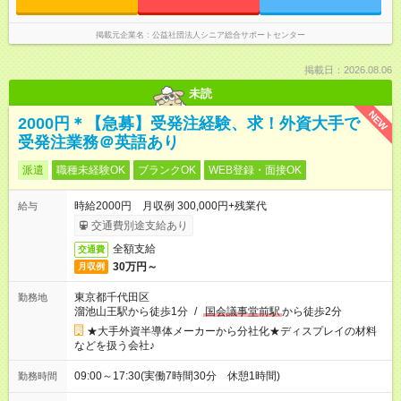
掲載元企業名
公益社団法人シニア総合サポートセンター
掲載日：2026.08.06
未読
NEW
2000円＊【急募】受発注経験、求！外資大手で
受発注業務＠英語あり
派遣
職種未経験OK
ブランクOK
WEB登録・面接OK
時給2000円 月収例 300,000円+残業代
給与
交通費別途支給あり
全額支給
交通費
30万円～
月収例
東京都千代田区
勤務地
溜池山王駅から徒歩1分
/
国会議事堂前駅
から徒歩2分
★大手外資半導体メーカーから分社化★ディスプレイの材料
などを扱う会社♪
09:00～17:30(実働7時間30分 休憩1時間)
勤務時間