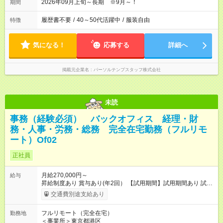
2026年09月上旬～長期 ※9月～！
期間
履歴書不要
/
40～50代活躍中
/
服装自由
特徴
気になる！
応募する
詳細へ
掲載元企業名
パーソルテンプスタッフ株式会社
未読
事務（経験必須） バックオフィス 経理・財
務・人事・労務・総務 完全在宅勤務（フルリモ
ート）Of02
正社員
月給270,000円～
給与
昇給制度あり 賞与あり(年2回） 【試用期間】試用期間あり 試用
期間の長さ：3ヶ月 ※ 雇用形態と給与に、本採用時と異なる部分
交通費別途支給あり
があります。 雇用形態：インターンシップ 給与：時給 1,300
円 ～ 1,300円 面接通過後、試用期間中に実際の就業を体験して
フルリモート（完全在宅）
勤務地
いただきます。 「どんな人が働いているの？」 「実際の業務は
＜事業所＞東京都港区