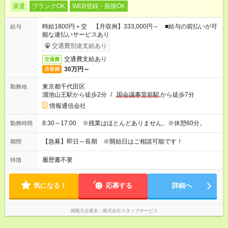
派遣
ブランクOK
WEB登録・面接OK
時給1800円＋交 【月収例】333,000円～ ■給与の前払いが可
給与
能な速払いサービスあり
交通費別途支給あり
交通費支給あり
交通費
30万円～
月収例
東京都千代田区
勤務地
溜池山王駅から徒歩2分
/
国会議事堂前駅
から徒歩7分
情報通信会社
8:30～17:00 ※残業はほとんどありません。※休憩60分。
勤務時間
【急募】即日～長期 ※開始日はご相談可能です！
期間
履歴書不要
特徴
気になる！
応募する
詳細へ
掲載元企業名
株式会社スタッフサービス