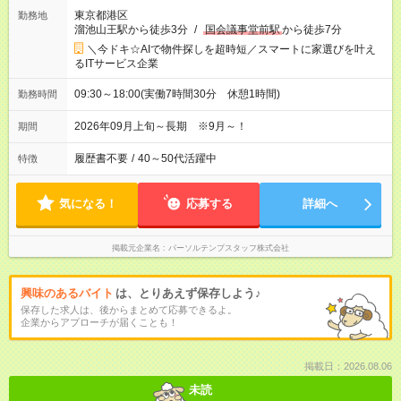
東京都港区
勤務地
溜池山王駅から徒歩3分
/
国会議事堂前駅
から徒歩7分
＼今ドキ☆AIで物件探しを超時短／スマートに家選びを叶え
るITサービス企業
09:30～18:00(実働7時間30分 休憩1時間)
勤務時間
2026年09月上旬～長期 ※9月～！
期間
履歴書不要
/
40～50代活躍中
特徴
気になる！
応募する
詳細へ
掲載元企業名
パーソルテンプスタッフ株式会社
興味のあるバイト
は、とりあえず保存しよう♪
保存した求人は、後からまとめて応募できるよ。
企業からアプローチが届くことも！
掲載日：2026.08.06
未読