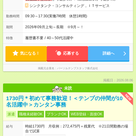
シンクタンク・コンサルティング，ＩＴサービス
09:30～17:30(実働7時間 休憩1時間)
勤務時間
2026年09月上旬～長期 ※9月～！
期間
履歴書不要
/
40～50代活躍中
特徴
気になる！
応募する
詳細へ
掲載元企業名
パーソルテンプスタッフ株式会社
掲載日：2026.08.06
未読
NEW
1730円＊初めて事務歓迎！＜テンプの仲間が10
名活躍中＞カンタン事務
派遣
職種未経験OK
ブランクOK
WEB登録・面接OK
時給1730円 月収例：272,475円＋残業代 ※21日間勤務の場
給与
合で試算