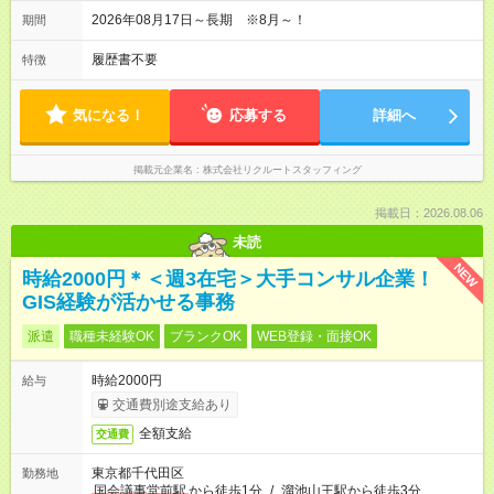
2026年08月17日～長期 ※8月～！
期間
履歴書不要
特徴
気になる！
応募する
詳細へ
掲載元企業名
株式会社リクルートスタッフィング
掲載日：2026.08.06
未読
NEW
時給2000円＊＜週3在宅＞大手コンサル企業！
GIS経験が活かせる事務
派遣
職種未経験OK
ブランクOK
WEB登録・面接OK
時給2000円
給与
交通費別途支給あり
全額支給
交通費
東京都千代田区
勤務地
国会議事堂前駅
から徒歩1分
/
溜池山王駅から徒歩3分