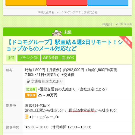
掲載元企業名
パーソルテンプスタッフ株式会社
掲載日：2026.08.06
未読
NEW
【ドコモグループ】駅直結＆週2日リモート！シ
ョップからのメール対応など
派遣
ブランクOK
WEB登録・面接OK
時給1,800円【月収例】約292,000円（時給1,800円×実働
給与
7.50h×21日+残業5h）+交通費
交通費別途支給あり
○通勤交通費の支給あり（当社規定による）
交通費
25～30万円
月収例
東京都千代田区
勤務地
溜池山王駅から徒歩5分
/
国会議事堂前駅
から徒歩10分
●ドコモグループ●
★9:30～18:00（休憩時間 12:00～13:00）
勤務時間