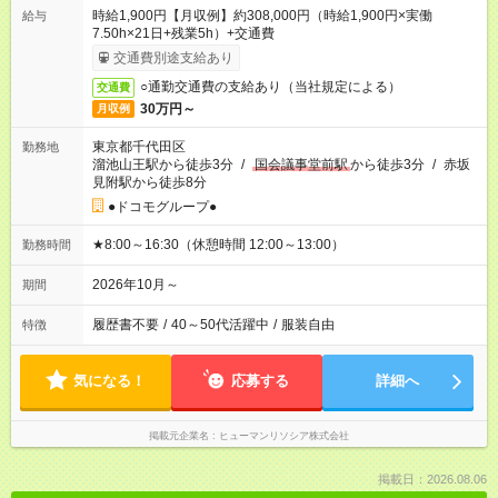
時給1,900円【月収例】約308,000円（時給1,900円×実働
給与
7.50h×21日+残業5h）+交通費
交通費別途支給あり
○通勤交通費の支給あり（当社規定による）
交通費
30万円～
月収例
東京都千代田区
勤務地
溜池山王駅から徒歩3分
/
国会議事堂前駅
から徒歩3分
/
赤坂
見附駅から徒歩8分
●ドコモグループ●
★8:00～16:30（休憩時間 12:00～13:00）
勤務時間
2026年10月～
期間
履歴書不要
/
40～50代活躍中
/
服装自由
特徴
気になる！
応募する
詳細へ
掲載元企業名
ヒューマンリソシア株式会社
掲載日：2026.08.06