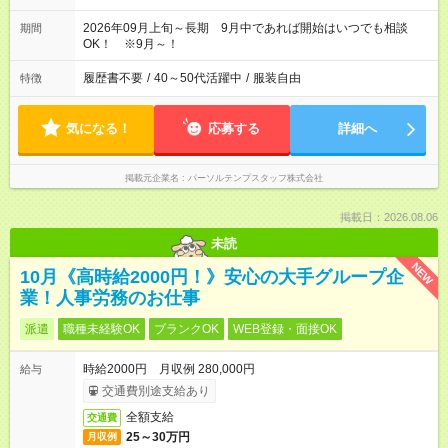
2026年09月上旬～長期 9月中であれば開始はいつでも相談
期間
OK！ ※9月～！
履歴書不要
/
40～50代活躍中
/
服装自由
特徴
気になる！
応募する
詳細へ
掲載元企業名
パーソルテンプスタッフ株式会社
掲載日：2026.08.06
未読
NEW
10月《高時給2000円！》安心の大手グループ企
業！人事労務のお仕事
派遣
職種未経験OK
ブランクOK
WEB登録・面接OK
時給2000円 月収例 280,000円
給与
交通費別途支給あり
全額支給
交通費
25～30万円
月収例