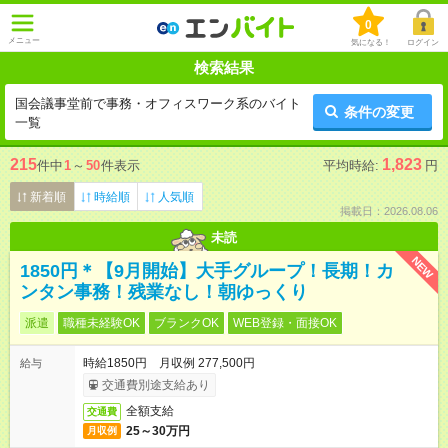
0
メニュー
気になる！
ログイン
検索結果
国会議事堂前で事務・オフィスワーク系のバイト
条件の変更
一覧
215
1,823
件中
1
～
50
件表示
平均時給:
円
新着順
時給順
人気順
掲載日：2026.08.06
未読
NEW
1850円＊【9月開始】大手グループ！長期！カ
ンタン事務！残業なし！朝ゆっくり
派遣
職種未経験OK
ブランクOK
WEB登録・面接OK
時給1850円 月収例 277,500円
給与
交通費別途支給あり
全額支給
交通費
25～30万円
月収例