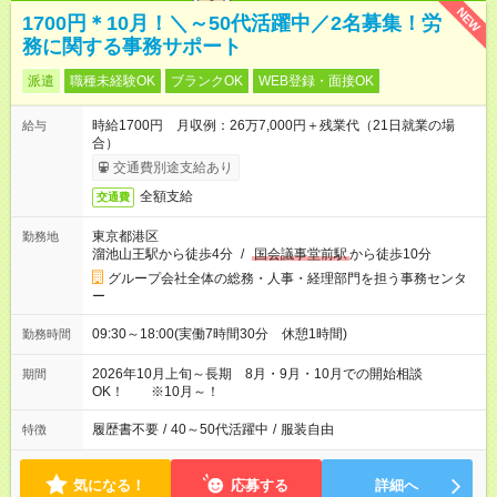
NEW
1700円＊10月！＼～50代活躍中／2名募集！労
務に関する事務サポート
派遣
職種未経験OK
ブランクOK
WEB登録・面接OK
時給1700円 月収例：26万7,000円＋残業代（21日就業の場
給与
合）
交通費別途支給あり
全額支給
交通費
東京都港区
勤務地
溜池山王駅から徒歩4分
/
国会議事堂前駅
から徒歩10分
グループ会社全体の総務・人事・経理部門を担う事務センタ
ー
09:30～18:00(実働7時間30分 休憩1時間)
勤務時間
2026年10月上旬～長期 8月・9月・10月での開始相談
期間
OK！ ※10月～！
履歴書不要
/
40～50代活躍中
/
服装自由
特徴
気になる！
応募する
詳細へ