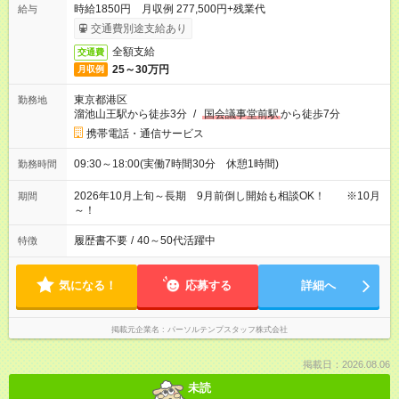
時給1850円 月収例 277,500円+残業代
給与
交通費別途支給あり
全額支給
交通費
25～30万円
月収例
東京都港区
勤務地
溜池山王駅から徒歩3分
/
国会議事堂前駅
から徒歩7分
携帯電話・通信サービス
09:30～18:00(実働7時間30分 休憩1時間)
勤務時間
2026年10月上旬～長期 9月前倒し開始も相談OK！ ※10月
期間
～！
履歴書不要
/
40～50代活躍中
特徴
気になる！
応募する
詳細へ
掲載元企業名
パーソルテンプスタッフ株式会社
掲載日：2026.08.06
未読