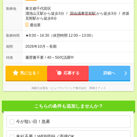
東京都千代田区
勤務地
溜池山王駅から徒歩3分
/
国会議事堂前駅
から徒歩3分
/
赤坂
見附駅から徒歩8分
通信業
★8:00～16:30（休憩時間 12:00～13:00）
勤務時間
2026年10月～長期
期間
履歴書不要
/
40～50代活躍中
特徴
気になる！
応募する
詳細へ
掲載元企業名
ヒューマンリソシア株式会社 関東オフィス
こちらの条件も追加しませんか？
今が狙い目！急募
来社不要！WEB登録／面接OK