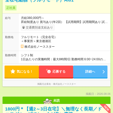
全在宅勤務（フルリモート）AI01
正社員
月給380,000円～
給与
昇給制度あり 賞与あり(年2回） 【試用期間】試用期間あり 試用
期間の長さ：3ヶ月 ※ 雇用形態と給与に、本採用時と異なる部分
交通費別途支給あり
があります。 雇用形態：インターンシップ 給与：時給 2,000
円 ～ 2,000円 面接通過後、試用期間中に実際の就業を体験して
フルリモート（完全在宅）
勤務地
いただきます。 「どんな人が働いているの？」 「実際の業務は
＜事業所＞東京都港区
自分に向いている？」 そんな疑問を解消するための期間です。
社内のリアルな空気感や働き方を肌で感じ、納得感を持ってス
株式会社ノーススター
タートできます。 また弊社側も業務に適性があるか判断させて
いただく期間として設けております。 週3回以上1日3時間以上
シフト制
勤務時間
でシフト募集します。 最長で3ヶ月、基本的には1~2ヶ月程度で
1日あたりの実働時間：最大8時間/日 勤務時間 6:00~24:00の中
す。
で8時間 正社員のシフトは勤務できない日を2ヶ月前に確認し作
成します。
気になる！
応募する
詳細へ
掲載元企業名
株式会社ノーススター
掲載日：2026.08.06
未読
NEW
1800円＊【週2～3日在宅】＼無理なく長期／ド