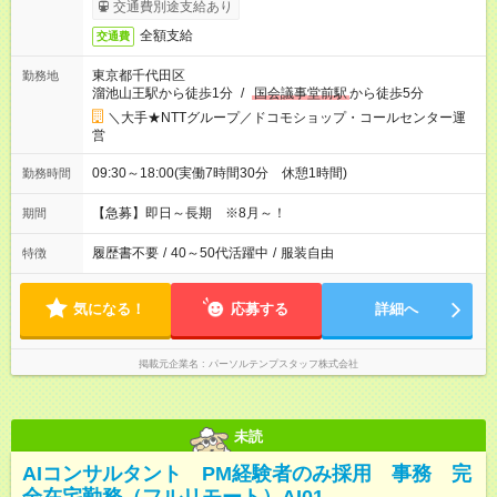
交通費別途支給あり
全額支給
交通費
東京都千代田区
勤務地
溜池山王駅から徒歩1分
/
国会議事堂前駅
から徒歩5分
＼大手★NTTグループ／ドコモショップ・コールセンター運
営
09:30～18:00(実働7時間30分 休憩1時間)
勤務時間
【急募】即日～長期 ※8月～！
期間
履歴書不要
/
40～50代活躍中
/
服装自由
特徴
気になる！
応募する
詳細へ
掲載元企業名
パーソルテンプスタッフ株式会社
未読
AIコンサルタント PM経験者のみ採用 事務 完