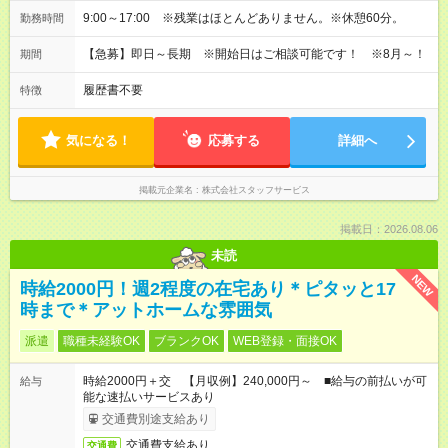
9:00～17:00 ※残業はほとんどありません。※休憩60分。
勤務時間
【急募】即日～長期 ※開始日はご相談可能です！ ※8月～！
期間
履歴書不要
特徴
気になる！
応募する
詳細へ
掲載元企業名
株式会社スタッフサービス
掲載日：2026.08.06
未読
NEW
時給2000円！週2程度の在宅あり＊ピタッと17
時まで＊アットホームな雰囲気
派遣
職種未経験OK
ブランクOK
WEB登録・面接OK
時給2000円＋交 【月収例】240,000円～ ■給与の前払いが可
給与
能な速払いサービスあり
交通費別途支給あり
交通費支給あり
交通費