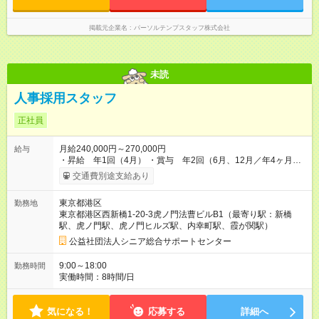
掲載元企業名
パーソルテンプスタッフ株式会社
未読
人事採用スタッフ
正社員
月給240,000円～270,000円
給与
・昇給 年1回（4月） ・賞与 年2回（6月、12月／年4ヶ月）
・職務手当 ・住宅家族手当 月15,000円 ・交通費 月40,000円
交通費別途支給あり
まで 残業代は時間通り支給いたします 退職金制度あり 経験、能
力を考慮して決定します。 【試用期間】試用期間あり 試用期間
東京都港区
勤務地
の長さ：3ヶ月 雇用形態、給与は本採用時と同じです。
東京都港区西新橋1-20-3虎ノ門法曹ビルB1（最寄り駅：新橋
駅、虎ノ門駅、虎ノ門ヒルズ駅、内幸町駅、霞が関駅）
公益社団法人シニア総合サポートセンター
9:00～18:00
勤務時間
実働時間：8時間/日
気になる！
応募する
詳細へ