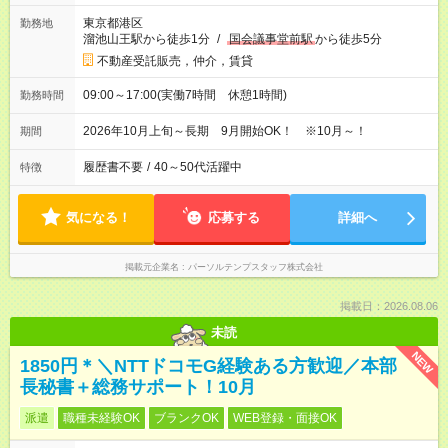
東京都港区
勤務地
溜池山王駅から徒歩1分
/
国会議事堂前駅
から徒歩5分
不動産受託販売，仲介，賃貸
09:00～17:00(実働7時間 休憩1時間)
勤務時間
2026年10月上旬～長期 9月開始OK！ ※10月～！
期間
履歴書不要
/
40～50代活躍中
特徴
気になる！
応募する
詳細へ
掲載元企業名
パーソルテンプスタッフ株式会社
掲載日：2026.08.06
未読
NEW
1850円＊＼NTTドコモG経験ある方歓迎／本部
長秘書＋総務サポート！10月
派遣
職種未経験OK
ブランクOK
WEB登録・面接OK