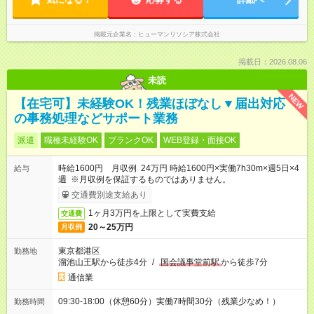
掲載元企業名
ヒューマンリソシア株式会社
掲載日：2026.08.06
未読
NEW
【在宅可】未経験OK！残業ほぼなし▼届出対応
の事務処理などサポート業務
派遣
職種未経験OK
ブランクOK
WEB登録・面接OK
時給1600円 月収例 24万円 時給1600円×実働7h30m×週5日×4
給与
週 ※月収例を保証するものではありません。
交通費別途支給あり
1ヶ月3万円を上限として実費支給
交通費
20～25万円
月収例
東京都港区
勤務地
溜池山王駅から徒歩4分
/
国会議事堂前駅
から徒歩7分
通信業
09:30-18:00（休憩60分）実働7時間30分（残業少なめ！）
勤務時間