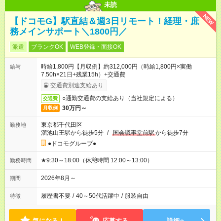
未読
NEW
【ドコモG】駅直結＆週3日リモート！経理・庶
務メインサポート＼1800円／
派遣
ブランクOK
WEB登録・面接OK
時給1,800円【月収例】約312,000円（時給1,800円×実働
給与
7.50h×21日+残業15h）+交通費
交通費別途支給あり
○通勤交通費の支給あり（当社規定による）
交通費
30万円～
月収例
東京都千代田区
勤務地
溜池山王駅から徒歩5分
/
国会議事堂前駅
から徒歩7分
●ドコモグループ●
★9:30～18:00（休憩時間 12:00～13:00）
勤務時間
2026年8月～
期間
履歴書不要
/
40～50代活躍中
/
服装自由
特徴
気になる！
応募する
詳細へ