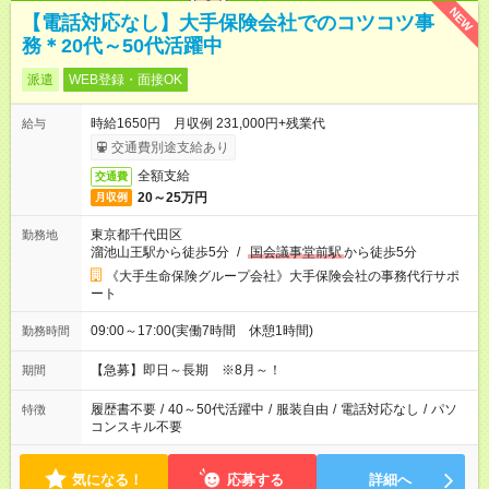
NEW
【電話対応なし】大手保険会社でのコツコツ事
務＊20代～50代活躍中
派遣
WEB登録・面接OK
時給1650円 月収例 231,000円+残業代
給与
交通費別途支給あり
全額支給
交通費
20～25万円
月収例
東京都千代田区
勤務地
溜池山王駅から徒歩5分
/
国会議事堂前駅
から徒歩5分
《大手生命保険グループ会社》大手保険会社の事務代行サポ
ート
09:00～17:00(実働7時間 休憩1時間)
勤務時間
【急募】即日～長期 ※8月～！
期間
履歴書不要
/
40～50代活躍中
/
服装自由
/
電話対応なし
/
パソ
特徴
コンスキル不要
気になる！
応募する
詳細へ