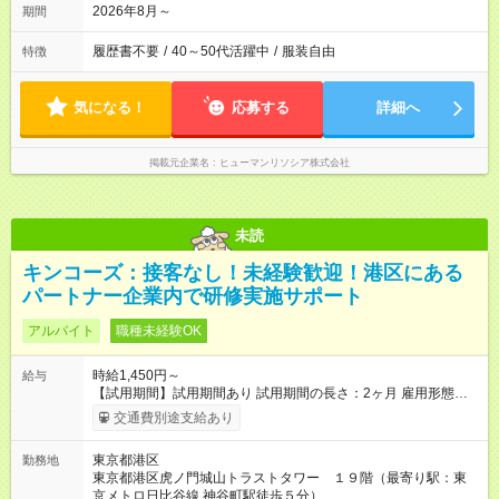
2026年8月～
期間
履歴書不要
/
40～50代活躍中
/
服装自由
特徴
気になる！
応募する
詳細へ
掲載元企業名
ヒューマンリソシア株式会社
未読
キンコーズ：接客なし！未経験歓迎！港区にある
パートナー企業内で研修実施サポート
アルバイト
職種未経験OK
時給1,450円～
給与
【試用期間】試用期間あり 試用期間の長さ：2ヶ月 雇用形態、
給与は本採用時と同じです。 ・6か月ごとの業務評価で昇給あ
交通費別途支給あり
り！頑張っている人、スキルがある人にしっかり応えます！ ・
経験に応じて早ければ入社2か月後に時給が上がる可能性もあり
東京都港区
勤務地
ます。
東京都港区虎ノ門城山トラストタワー １９階（最寄り駅：東
京メトロ日比谷線 神谷町駅徒歩５分）