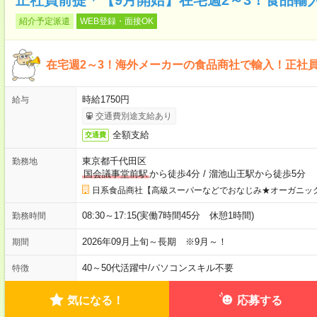
紹介予定派遣
WEB登録・面接OK
在宅週2～3！海外メーカーの食品商社で輸入！正社
時給1750円
給与
交通費別途支給あり
全額支給
交通費
東京都千代田区
勤務地
国会議事堂前駅
から徒歩4分
/
溜池山王駅から徒歩5分
日系食品商社【高級スーパーなどでおなじみ★オーガニッ
08:30～17:15(実働7時間45分 休憩1時間)
勤務時間
2026年09月上旬～長期 ※9月～！
期間
40～50代活躍中
/
パソコンスキル不要
特徴
気になる！
応募する