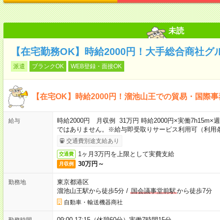
未読
【在宅勤務OK】時給2000円！大手総合商社
派遣
ブランクOK
WEB登録・面接OK
【在宅OK】時給2000円！溜池山王での貿易・国際事
時給2000円 月収例 31万円 時給2000円×実働7h15m
給与
ではありません。※給与即受取りサービス利用可（利用
交通費別途支給あり
1ヶ月3万円を上限として実費支給
交通費
30万円～
月収例
東京都港区
勤務地
溜池山王駅から徒歩5分
/
国会議事堂前駅
から徒歩7分
自動車・輸送機器商社
09:00-17:15（休憩60分）実働7時間15分
勤務時間