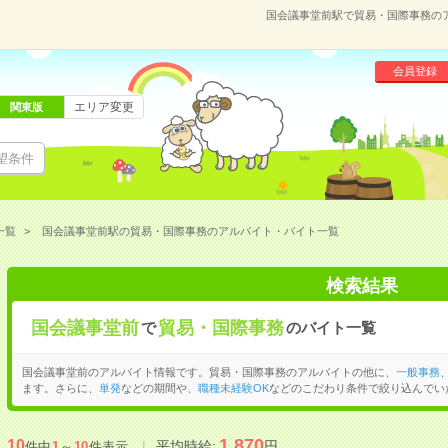
国会議事堂前駅で貿易・国際事務の
会員登録
エリア変更
関東版
望条件
一覧
国会議事堂前駅の貿易・国際事務のアルバイト・バイト一覧
検索結果
国会議事堂前
貿易・国際事務
で
のバイト一覧
国会議事堂前のアルバイト情報です。貿易・国際事務のアルバイトの他に、
一般事務
ます。さらに、
単発
などの期間や、
職種未経験OK
などのこだわり条件で絞り込んでい
1,870
10
平均時給:
円
件中
1
～
10
件表示