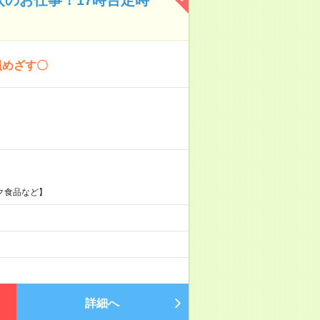
員めざす〇
ク食品など】
詳細へ