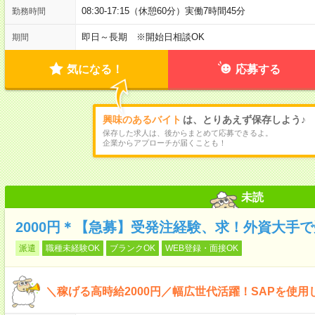
08:30-17:15（休憩60分）実働7時間45分
勤務時間
即日～長期 ※開始日相談OK
期間
気になる！
応募する
興味のあるバイト
は、とりあえず保存しよう♪
保存した求人は、後からまとめて応募できるよ。
企業からアプローチが届くことも！
未読
2000円＊【急募】受発注経験、求！外資大手
派遣
職種未経験OK
ブランクOK
WEB登録・面接OK
＼稼げる高時給2000円／幅広世代活躍！SAPを使