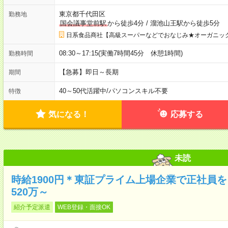
東京都千代田区
勤務地
国会議事堂前駅
から徒歩4分
/
溜池山王駅から徒歩5分
日系食品商社【高級スーパーなどでおなじみ★オーガニッ
08:30～17:15(実働7時間45分 休憩1時間)
勤務時間
【急募】即日～長期
期間
40～50代活躍中
/
パソコンスキル不要
特徴
気になる！
応募する
未読
時給1900円＊東証プライム上場企業で正社員
520万～
紹介予定派遣
WEB登録・面接OK