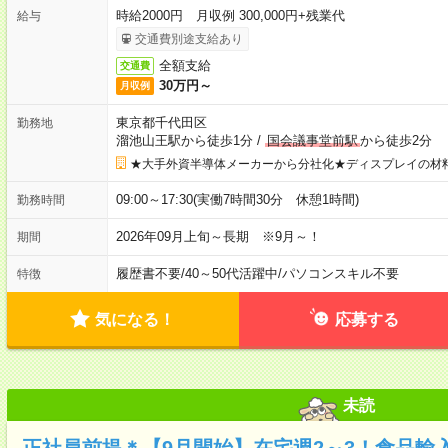
時給2000円 月収例 300,000円+残業代
給与
交通費別途支給あり
全額支給
交通費
30万円～
月収例
東京都千代田区
勤務地
溜池山王駅から徒歩1分
/
国会議事堂前駅
から徒歩2分
★大手外資半導体メーカーから分社化★ディスプレイの材
09:00～17:30(実働7時間30分 休憩1時間)
勤務時間
2026年09月上旬～長期 ※9月～！
期間
履歴書不要
/
40～50代活躍中
/
パソコンスキル不要
特徴
気になる！
応募する
未読
正社員前提＊【9月開始】在宅週2～3！食品輸