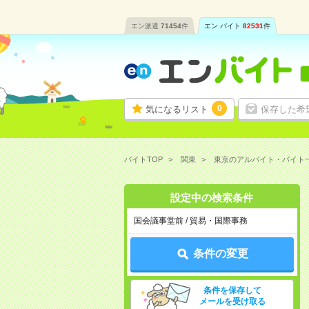
エン派遣
71454
件
エン バイト
82531
件
0
気になるリスト
保存した希
バイトTOP
関東
東京のアルバイト・バイト
設定中の検索条件
国会議事堂前 / 貿易・国際事務
条件の変更
条件を保存して
メールを受け取る