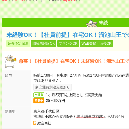
未読
未経験OK！【社員前提】在宅OK！溜池山王で
紹介予定派遣
職種未経験OK
ブランクOK
WEB登録・面接OK
急募！【社員前提】在宅OK！未経験OK！溜池山王
時給1730円 月収例 27万円 時給1730円×実働7h45m
給与
ではありません。
交通費別途支給あり
1ヶ月3万円を上限として実費支給
交通費
25～30万円
月収例
東京都千代田区
勤務地
溜池山王駅から徒歩5分
/
国会議事堂前駅
から徒歩4分
総合商社