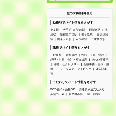
他の検索結果を見る
勤務地でバイト情報をさがす
東京駅
大手町(東京都)駅
西新宿駅
池
袋駅
新宿三丁目駅
表参道駅
赤坂見附
駅
御茶ノ水駅
四ツ谷駅
二重橋前駅
職種でバイト情報をさがす
一般事務
営業事務
総務・人事・労務
経理・財務・会計・英文経理
その他事務系
秘書・セクレタリー
金融事務（生保・損
保）
データ入力・タイピング
外国語事
務
こだわりでバイト情報をさがす
WEB登録・面接OK
交通費別途支給あり
英語力不要
履歴書不要
週5日勤務