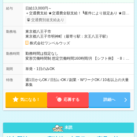
日給13,000円～
給与
＋交通費支給 ★交通費全額支給！ ┗案件により規定あり ★日払
いOK！（規定あり） ┗働いたその日に現金GET♪ お仕事後はコ
交通費別途支給あり
ンビニATMから 日払い分を引き落とせます！ 【試用期間】試
用期間なし
東京都八王子市
勤務地
東京都八王子市明神町（最寄り駅：京王八王子駅）
株式会社ワンベルウッズ
勤務時間は指定なし
勤務時間
変形労働時間制 想定労働時間160時間/月 【シフト例】 ・8：00
～21：00
単発・1日のみOK
期間
週1日からOK / 日払いOK / 副業・WワークOK / 10名以上の大量
特徴
募集
気になる！
応募する
詳細へ
未読