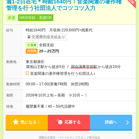
NEW
週1-2日在宅＊時給1640円！音楽関連の著作権
管理を行う社団法人でコツコツ入力
派遣
WEB登録・面接OK
時給1640円 月収例 229,600円+残業代
給与
交通費別途支給あり
全額支給
交通費
20～25万円
月収例
東京都港区
勤務地
溜池山王駅から徒歩5分
/
国会議事堂前駅
から徒歩10分
音楽関連の著作権管理を行う社団法人♪
09:00～17:00(実働7時間 休憩1時間)
勤務時間
2026年10月上旬～長期 ※10月～！
期間
履歴書不要
/
40～50代活躍中
特徴
気になる！
応募する
詳細へ
掲載元企業名
パーソルテンプスタッフ株式会社