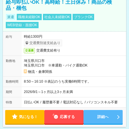
給与即払いOK！高時給！土日休み！商品の検
品・梱包
派遣
職種未経験OK
社会人未経験OK
ブランクOK
WEB登録・面接OK
時給1300円
給与
交通費別途支給あり
交通費支給有り
交通費
埼玉県川口市
勤務地
埼玉県川口市 ※車通勤・バイク通勤OK
物流・倉庫関係
8:50～16:10 ※表記のうち実働6時間です。
勤務時間
2026/9/1～1ヶ月以上3ヶ月未満
期間
日払いOK
/
履歴書不要
/
電話対応なし
/
パソコンスキル不要
特徴
気になる！
応募する
詳細へ