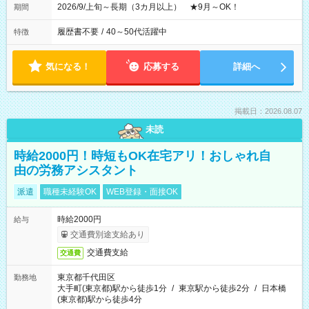
2026/9/上旬～長期（3カ月以上） ★9月～OK！
期間
履歴書不要
/
40～50代活躍中
特徴
気になる！
応募する
詳細へ
掲載日：2026.08.07
未読
時給2000円！時短もOK在宅アリ！おしゃれ自
由の労務アシスタント
派遣
職種未経験OK
WEB登録・面接OK
時給2000円
給与
交通費別途支給あり
交通費支給
交通費
東京都千代田区
勤務地
大手町(東京都)駅から徒歩1分
/
東京駅から徒歩2分
/
日本橋
(東京都)駅から徒歩4分