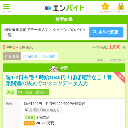
0
メニュー
気になる！
ログイン
検索結果
国会議事堂前でデータ入力・タイピングのバイト
条件の変更
一覧
2
1,600
件中
1
～
2
件表示
平均時給:
円
新着順
時給順
人気順
掲載日：2026.08.06
未読
NEW
週1-2日在宅＊時給1640円！ほぼ電話なし！音
楽関連の法人でコツコツデータ入力
派遣
WEB登録・面接OK
時給1640円 月収例 229,600円+残業代
給与
交通費別途支給あり
全額支給
交通費
20～25万円
月収例