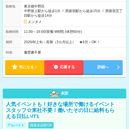
東京都中野区
勤務地
中野坂上駅から徒歩1分
/
西新宿駅から徒歩15分
/
西新宿五丁
目駅から徒歩14分
エンタメ
11:00～16:00(実働:4時間) (休憩60分)
勤務時間
2026/9/上旬～長期（3カ月以上） ★9月～OK！
期間
履歴書不要
特徴
気になる！
応募する
詳細へ
未読
人気イベントも！好きな場所で働けるイベント
スタッフ☆来社不要！働いたその日に給料もら
える日払い/T1
アルバイト
職種未経験OK