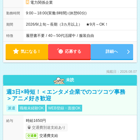
電力関係企業
9:00～18:00(実働:8時間) (休憩60分)
勤務時間
2026/9/上旬～長期（3カ月以上） ★9月～OK！
期間
履歴書不要
/
40～50代活躍中
/
服装自由
特徴
気になる！
応募する
詳細へ
掲載日：2026.08.07
未読
週3日×時短！＜エンタメ企業でのコツコツ事務
＞アニメ好き歓迎
派遣
職種未経験OK
WEB登録・面接OK
時給1650円
給与
交通費別途支給あり
交通費支給
交通費