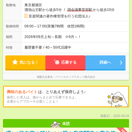
東京都港区
勤務地
溜池山王駅から徒歩5分
/
国会議事堂前駅
から徒歩10分
音楽関連の著作権管理を行う社団法人♪
09:00～17:00(実働7時間 休憩1時間)
勤務時間
2026年09月上旬～長期 ※9月～！
期間
履歴書不要
/
40～50代活躍中
特徴
気になる！
応募する
詳細へ
掲載元企業名
パーソルテンプスタッフ株式会社
興味のあるバイト
は、とりあえず保存しよう♪
保存した求人は、後からまとめて応募できるよ。
企業からアプローチが届くことも！
掲載日：2026.08.04
未読