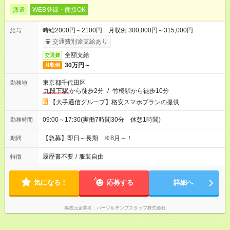
派遣
WEB登録・面接OK
時給2000円～2100円 月収例 300,000円～315,000円
給与
交通費別途支給あり
全額支給
交通費
30万円～
月収例
東京都千代田区
勤務地
九段下駅
から徒歩2分
/
竹橋駅から徒歩10分
【大手通信グループ】格安スマホプランの提供
09:00～17:30(実働7時間30分 休憩1時間)
勤務時間
【急募】即日～長期 ※8月～！
期間
履歴書不要
/
服装自由
特徴
気になる！
応募する
詳細へ
掲載元企業名
パーソルテンプスタッフ株式会社