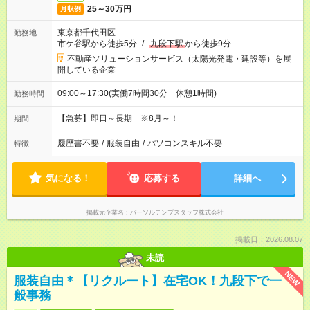
25～30万円
月収例
東京都千代田区
勤務地
市ケ谷駅から徒歩5分
/
九段下駅
から徒歩9分
不動産ソリューションサービス（太陽光発電・建設等）を展
開している企業
09:00～17:30(実働7時間30分 休憩1時間)
勤務時間
【急募】即日～長期 ※8月～！
期間
履歴書不要
/
服装自由
/
パソコンスキル不要
特徴
気になる！
応募する
詳細へ
掲載元企業名
パーソルテンプスタッフ株式会社
掲載日：2026.08.07
未読
NEW
服装自由＊【リクルート】在宅OK！九段下で一
般事務