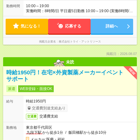
10:00～19:00
勤務時間
実働時間：8時間/日 平日週5日勤務 10:00～19:00 (実働8時間/休
憩1時間) ※最初は週4日～、慣れてきたら週5日勤務へのご相談
もOK！ ◆土日祝はお休みです！
気になる！
応募する
詳細へ
掲載元企業名
株式会社トライ・アットリソース
掲載日：2026.08.07
未読
NEW
時給1950円！在宅×外資製薬メーカーイベント
サポート
派遣
WEB登録・面接OK
時給1950円
給与
交通費別途支給あり
交通費支給
交通費
東京都千代田区
勤務地
九段下駅
から徒歩1分
/
飯田橋駅から徒歩10分
メーカー;医療・福祉