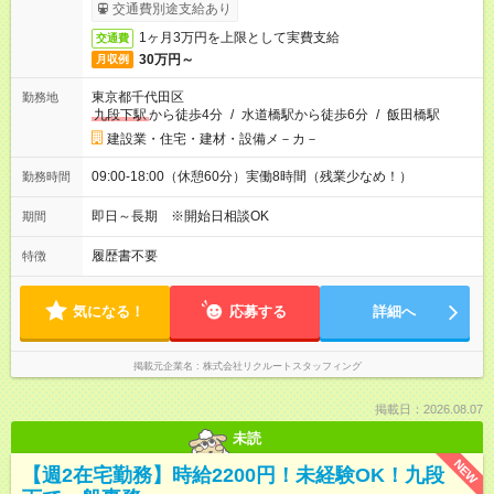
ービス利用可（利用条件有）
交通費別途支給あり
1ヶ月3万円を上限として実費支給
交通費
30万円～
月収例
東京都千代田区
勤務地
九段下駅
から徒歩4分
/
水道橋駅から徒歩6分
/
飯田橋駅
建設業・住宅・建材・設備メ－カ－
09:00-18:00（休憩60分）実働8時間（残業少なめ！）
勤務時間
即日～長期 ※開始日相談OK
期間
履歴書不要
特徴
気になる！
応募する
詳細へ
掲載元企業名
株式会社リクルートスタッフィング
掲載日：2026.08.07
未読
NEW
【週2在宅勤務】時給2200円！未経験OK！九段