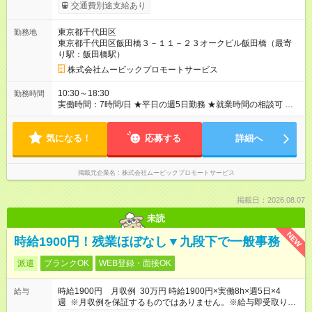
給与は本採用時と同じです。
交通費別途支給あり
東京都千代田区
勤務地
東京都千代田区飯田橋３－１１－２３オークビル飯田橋（最寄
り駅：飯田橋駅）
株式会社ムービックプロモートサービス
10:30～18:30
勤務時間
実働時間：7時間/日 ★平日の週5日勤務 ★就業時間の相談可 勤
務時間は しっかり考慮しますので、 お気軽にご相談ください♪
気になる！
応募する
詳細へ
掲載元企業名
株式会社ムービックプロモートサービス
掲載日：2026.08.07
未読
NEW
時給1900円！残業ほぼなし▼九段下で一般事務
派遣
ブランクOK
WEB登録・面接OK
時給1900円 月収例 30万円 時給1900円×実働8h×週5日×4
給与
週 ※月収例を保証するものではありません。※給与即受取りサ