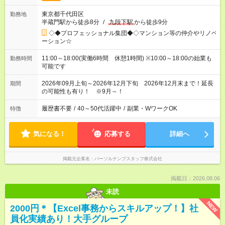
東京都千代田区
勤務地
半蔵門駅から徒歩8分
/
九段下駅
から徒歩9分
◇◆プロフェッショナル集団◆◇マンション等の仲介やリノベ
ーション☆
11:00～18:00(実働6時間 休憩1時間) ※10:00～18:00の始業も
勤務時間
可能です
2026年09月上旬～2026年12月下旬 2026年12月末まで！延長
期間
の可能性も有り！ ※9月～！
履歴書不要
/
40～50代活躍中
/
副業・WワークOK
特徴
気になる！
応募する
詳細へ
掲載元企業名
パーソルテンプスタッフ株式会社
掲載日：2026.08.06
未読
NEW
2000円＊【Excel事務からスキルアップ！】社
員化実績あり！大手グループ