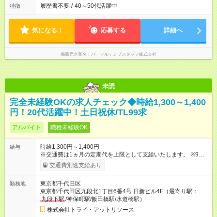
履歴書不要
/
40～50代活躍中
特徴
気になる！
応募する
詳細へ
掲載元企業名
パーソルテンプスタッフ株式会社
未読
完全未経験OKの求人チェック◆時給1,300～1,400
円！20代活躍中！土日祝休/TL99求
アルバイト
職種未経験OK
時給1,300円～1,400円
給与
※交通費は1ヵ月の定期代を上限として支給いたします。 ※9月
末までの間、繁忙手当てとして、通常時給1,300円＋繁忙手当
交通費別途支給あり
100円＝時給1,400円にてご勤務いただきます。 ※10月以降は、
時給1,300円となります。 ※月末締め毎月25日払い ※昇給制度あ
東京都千代田区
勤務地
り 【試用期間】試用期間あり 試用期間の長さ：1ヶ月 雇用形
東京都千代田区九段北1丁目6番4号 日新ビル4F（最寄り駅：
態、給与は本採用時と同じです。
九段下駅
/神保町駅/飯田橋駅/水道橋駅）
株式会社トライ・アットリソース