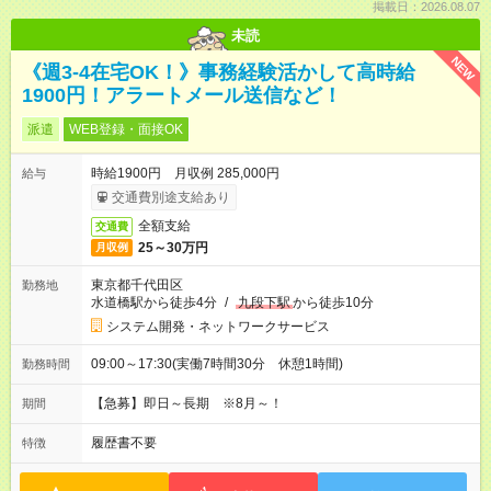
掲載日：2026.08.07
未読
NEW
《週3-4在宅OK！》事務経験活かして高時給
1900円！アラートメール送信など！
派遣
WEB登録・面接OK
時給1900円 月収例 285,000円
給与
交通費別途支給あり
全額支給
交通費
25～30万円
月収例
東京都千代田区
勤務地
水道橋駅から徒歩4分
/
九段下駅
から徒歩10分
システム開発・ネットワークサービス
09:00～17:30(実働7時間30分 休憩1時間)
勤務時間
【急募】即日～長期 ※8月～！
期間
履歴書不要
特徴