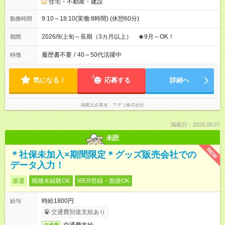
住宅・不動産・建設
9:10～18:10(実働:8時間) (休憩60分)
勤務時間
2026/9/上旬～長期（3カ月以上） ★9月～OK！
期間
履歴書不要
/
40～50代活躍中
特徴
気になる！
応募する
詳細へ
掲載元企業名
アデコ株式会社
掲載日：2026.08.07
未読
NEW
＊社保未加入×期間限定＊グッズ販売会社での
データ入力！
派遣
職種未経験OK
WEB登録・面接OK
時給1800円
給与
交通費別途支給あり