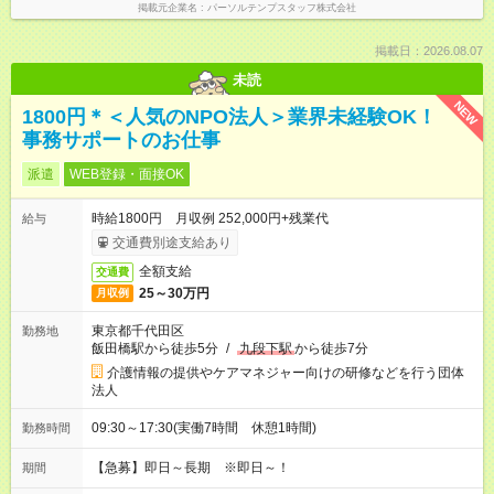
掲載元企業名
パーソルテンプスタッフ株式会社
掲載日：2026.08.07
未読
NEW
1800円＊＜人気のNPO法人＞業界未経験OK！
事務サポートのお仕事
派遣
WEB登録・面接OK
時給1800円 月収例 252,000円+残業代
給与
交通費別途支給あり
全額支給
交通費
25～30万円
月収例
東京都千代田区
勤務地
飯田橋駅から徒歩5分
/
九段下駅
から徒歩7分
介護情報の提供やケアマネジャー向けの研修などを行う団体
法人
09:30～17:30(実働7時間 休憩1時間)
勤務時間
【急募】即日～長期 ※即日～！
期間