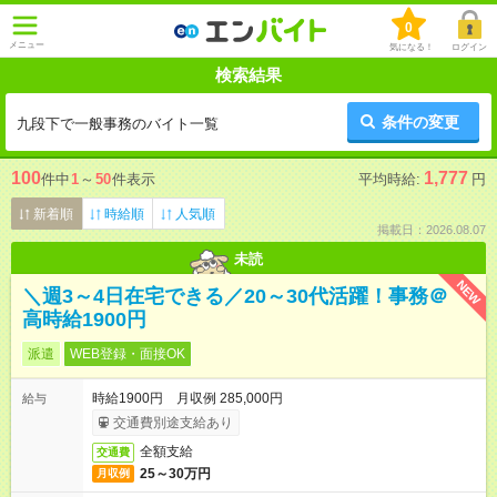
0
メニュー
気になる！
ログイン
検索結果
条件の変更
九段下で一般事務のバイト一覧
100
1,777
件中
1
～
50
件表示
平均時給:
円
新着順
時給順
人気順
掲載日：2026.08.07
未読
NEW
＼週3～4日在宅できる／20～30代活躍！事務＠
高時給1900円
派遣
WEB登録・面接OK
時給1900円 月収例 285,000円
給与
交通費別途支給あり
全額支給
交通費
25～30万円
月収例