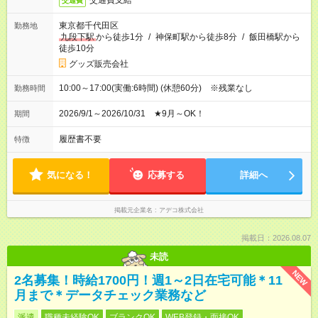
交通費支給
交通費
東京都千代田区
勤務地
九段下駅
から徒歩1分
/
神保町駅から徒歩8分
/
飯田橋駅から
徒歩10分
グッズ販売会社
10:00～17:00(実働:6時間) (休憩60分) ※残業なし
勤務時間
2026/9/1～2026/10/31 ★9月～OK！
期間
履歴書不要
特徴
気になる！
応募する
詳細へ
掲載元企業名
アデコ株式会社
掲載日：2026.08.07
未読
NEW
2名募集！時給1700円！週1～2日在宅可能＊11
月まで＊データチェック業務など
派遣
職種未経験OK
ブランクOK
WEB登録・面接OK