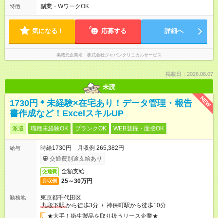
歓迎 ※1日4時間～ 月～土で週4日以上勤務できる方 ※勤務期
副業・WワークOK
特徴
間・勤務時間・勤務日数について悩まれた際は是非ご相談くだ
さい。 ※残業代1分単位支給
気になる！
応募する
詳細へ
掲載元企業名
株式会社ジャパンクリニカルサービス
掲載日：2026.08.07
未読
NEW
1730円＊未経験×在宅あり！データ管理・報告
書作成など！ExcelスキルUP
派遣
職種未経験OK
ブランクOK
WEB登録・面接OK
時給1730円 月収例 265,382円
給与
交通費別途支給あり
全額支給
交通費
25～30万円
月収例
東京都千代田区
勤務地
九段下駅
から徒歩3分
/
神保町駅から徒歩10分
★大手！衛生製品を取り扱うリース企業★