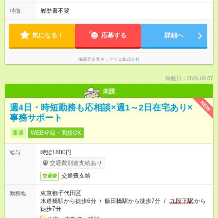
履歴書不要
特徴
気になる！
応募する
詳細へ
掲載元企業名
アデコ株式会社
掲載日：2026.08.07
未読
NEW
週4日・時短勤務も応相談×週1～2日在宅あり×
事務サポート
派遣
WEB登録・面接OK
時給1800円
給与
交通費別途支給あり
交通費支給
交通費
東京都千代田区
勤務地
水道橋駅から徒歩6分
/
飯田橋駅から徒歩7分
/
九段下駅
から
徒歩7分