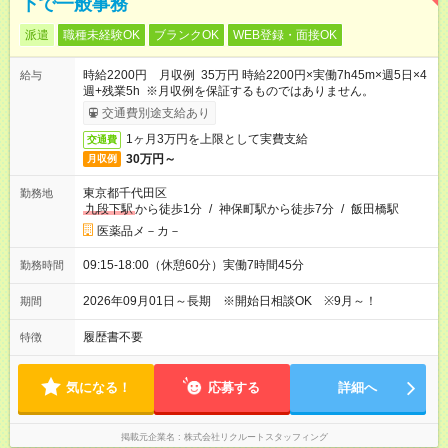
下で一般事務
派遣
職種未経験OK
ブランクOK
WEB登録・面接OK
時給2200円 月収例 35万円 時給2200円×実働7h45m×週5日×4
給与
週+残業5h ※月収例を保証するものではありません。
交通費別途支給あり
1ヶ月3万円を上限として実費支給
交通費
30万円～
月収例
東京都千代田区
勤務地
九段下駅
から徒歩1分
/
神保町駅から徒歩7分
/
飯田橋駅
医薬品メ－カ－
09:15-18:00（休憩60分）実働7時間45分
勤務時間
2026年09月01日～長期 ※開始日相談OK ※9月～！
期間
履歴書不要
特徴
気になる！
応募する
詳細へ
掲載元企業名
株式会社リクルートスタッフィング