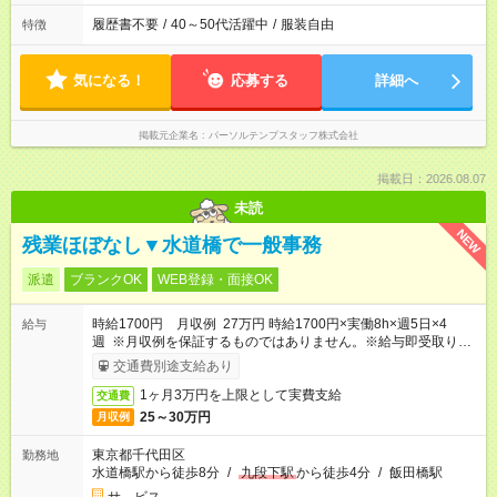
履歴書不要
/
40～50代活躍中
/
服装自由
特徴
気になる！
応募する
詳細へ
掲載元企業名
パーソルテンプスタッフ株式会社
掲載日：2026.08.07
未読
NEW
残業ほぼなし▼水道橋で一般事務
派遣
ブランクOK
WEB登録・面接OK
時給1700円 月収例 27万円 時給1700円×実働8h×週5日×4
給与
週 ※月収例を保証するものではありません。※給与即受取りサ
ービス利用可（利用条件有）
交通費別途支給あり
1ヶ月3万円を上限として実費支給
交通費
25～30万円
月収例
東京都千代田区
勤務地
水道橋駅から徒歩8分
/
九段下駅
から徒歩4分
/
飯田橋駅