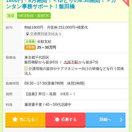
1800円＊8月開始！＜ゆとりの9:30開始！＞カ
ンタン事務サポート！飯田橋
派遣
WEB登録・面接OK
時給1800円 月収例 252,000円+残業代
給与
交通費別途支給あり
全額支給
交通費
25～30万円
月収例
東京都千代田区
勤務地
飯田橋駅から徒歩5分
/
九段下駅
から徒歩7分
介護情報の提供やケアマネジャー向けの研修などを行う団体
法人
09:30～17:30(実働7時間 休憩1時間)
勤務時間
【急募】即日～長期 ※8月～！
期間
履歴書不要
/
40～50代活躍中
特徴
気になる！
応募する
詳細へ