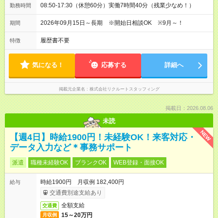
08:50-17:30（休憩60分）実働7時間40分（残業少なめ！）
勤務時間
2026年09月15日～長期 ※開始日相談OK ※9月～！
期間
履歴書不要
特徴
気になる！
応募する
詳細へ
掲載元企業名
株式会社リクルートスタッフィング
掲載日：2026.08.06
未読
NEW
【週4日】時給1900円！未経験OK！来客対応・
データ入力など＊事務サポート
派遣
職種未経験OK
ブランクOK
WEB登録・面接OK
時給1900円 月収例 182,400円
給与
交通費別途支給あり
全額支給
交通費
15～20万円
月収例