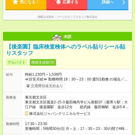
気になる！
応募する
詳細へ
掲載元企業名
パーソルテンプスタッフ株式会社
未読
【後楽園】臨床検査検体へのラベル貼りシール貼
りスタッフ
アルバイト
職種未経験OK
時給1,230円～1,538円
給与
≪目安月給≫ 勤務時間 18：30～23：00 週5⽇勤務 の場合／社
会保険加入 月収：１１６，８６０円 18：30～22：00(時給
交通費別途支給あり
1,230円×3.5h)＝4,305円 22：00～23：00(時給1,538円×1h)＝
1,538円 (4,305円＋1,538円)×週5⽇×4週間 【試用期間】試用期
東京都文京区
勤務地
間あり 試用期間の長さ：2ヶ月 雇用形態、給与は本採用時と同
東京都文京区後楽2-15-3 飯田橋尚学ビル新館1F（最寄り駅：大
じです。
江戸線 後楽園駅 徒歩12分 総武線 飯田橋駅 徒歩5-8
分）
株式会社ジャパンクリニカルサービス
17:30～23:30
勤務時間
実働時間：5時間30分/日 月～土：17：30～23：30の間で4時間
以上勤務できる方 ※場合により残業あり ※土曜日勤務できる方