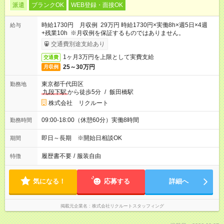
派遣
ブランクOK
WEB登録・面接OK
時給1730円 月収例 29万円 時給1730円×実働8h×週5日×4週
給与
+残業10h ※月収例を保証するものではありません。
交通費別途支給あり
1ヶ月3万円を上限として実費支給
交通費
25～30万円
月収例
東京都千代田区
勤務地
九段下駅
から徒歩5分
/
飯田橋駅
株式会社 リクルート
09:00-18:00（休憩60分）実働8時間
勤務時間
即日～長期 ※開始日相談OK
期間
履歴書不要
/
服装自由
特徴
気になる！
応募する
詳細へ
掲載元企業名
株式会社リクルートスタッフィング