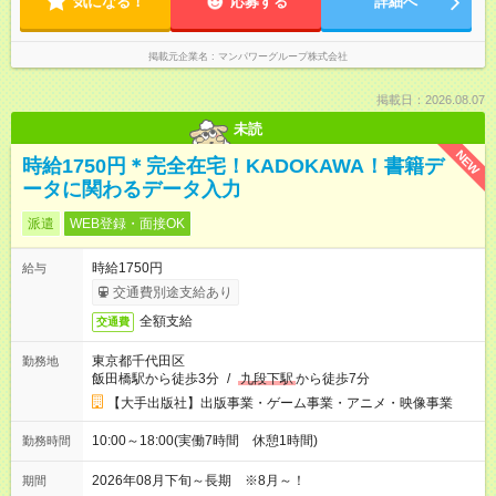
気になる！
応募する
詳細へ
掲載元企業名
マンパワーグループ株式会社
掲載日：2026.08.07
未読
NEW
時給1750円＊完全在宅！KADOKAWA！書籍デ
ータに関わるデータ入力
派遣
WEB登録・面接OK
時給1750円
給与
交通費別途支給あり
全額支給
交通費
東京都千代田区
勤務地
飯田橋駅から徒歩3分
/
九段下駅
から徒歩7分
【大手出版社】出版事業・ゲーム事業・アニメ・映像事業
10:00～18:00(実働7時間 休憩1時間)
勤務時間
2026年08月下旬～長期 ※8月～！
期間