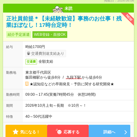
掲載日：2026.08.06
未読
NEW
正社員前提＊【未経験歓迎】事務のお仕事！残
業ほぼなし！17時台定時！
紹介予定派遣
WEB登録・面接OK
時給1700円
給与
交通費別途支給あり
全額支給
交通費
東京都千代田区
勤務地
飯田橋駅から徒歩8分
/
九段下駅
から徒歩6分
★認知症などの早期発見・予防に関する研究開発★
09:00～17:45(実働7時間45分 休憩1時間)
勤務時間
2026年10月上旬～長期 ※10月～！
期間
40～50代活躍中
特徴
気になる！
応募する
詳細へ