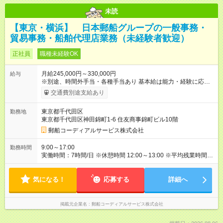
未読
【東京・横浜】 日本郵船グループの一般事務・
貿易事務・船舶代理店業務（未経験者歓迎）
正社員
職種未経験OK
月給245,000円～330,000円
給与
※別途、時間外手当・各種手当あり 基本給は能力・経験に応じ
て決定します。 〇昇給年1回 〇賞与年2回（2025年度実績 5.0
交通費別途支給あり
ヶ月／年） 【試用期間】試用期間あり 試用期間の長さ：3ヶ月
雇用形態、給与は本採用時と同じです。 ※試用期間：3ヶ月以内
東京都千代田区
勤務地
東京都千代田区神田錦町1-6 住友商事錦町ビル10階
郵船コーディアルサービス株式会社
9:00～17:00
勤務時間
実働時間：7時間/日 ※休憩時間 12:00～13:00 ※平均残業時間10
時間／月（2024年度 法定外時間外実績・全社平均）
気になる！
応募する
詳細へ
掲載元企業名
郵船コーディアルサービス株式会社