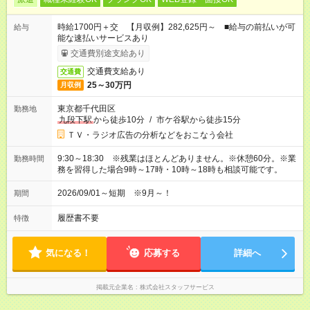
時給1700円＋交 【月収例】282,625円～ ■給与の前払いが可
給与
能な速払いサービスあり
交通費別途支給あり
交通費支給あり
交通費
25～30万円
月収例
東京都千代田区
勤務地
九段下駅
から徒歩10分
/
市ケ谷駅から徒歩15分
ＴＶ・ラジオ広告の分析などをおこなう会社
9:30～18:30 ※残業はほとんどありません。※休憩60分。※業
勤務時間
務を習得した場合9時～17時・10時～18時も相談可能です。
2026/09/01～短期 ※9月～！
期間
履歴書不要
特徴
気になる！
応募する
詳細へ
掲載元企業名
株式会社スタッフサービス