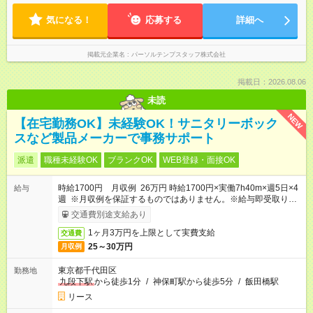
気になる！
応募する
詳細へ
掲載元企業名
パーソルテンプスタッフ株式会社
掲載日：2026.08.06
未読
NEW
【在宅勤務OK】未経験OK！サニタリーボック
スなど製品メーカーで事務サポート
派遣
職種未経験OK
ブランクOK
WEB登録・面接OK
時給1700円 月収例 26万円 時給1700円×実働7h40m×週5日×4
給与
週 ※月収例を保証するものではありません。※給与即受取りサ
ービス利用可（利用条件有）
交通費別途支給あり
1ヶ月3万円を上限として実費支給
交通費
25～30万円
月収例
東京都千代田区
勤務地
九段下駅
から徒歩1分
/
神保町駅から徒歩5分
/
飯田橋駅
リース