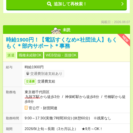
追加して再検索！
掲載日：2026.08.07
未読
NEW
時給1900円！【電話すくなめ×社団法人】もく
もく＊部内サポート＊事務
派遣
職種未経験OK
WEB登録・面接OK
時給1900円
給与
交通費別途支給あり
交通費支給
交通費
東京都千代田区
勤務地
九段下駅
から徒歩3分
/
神保町駅から徒歩8分
/
竹橋駅から徒
歩8分
官公庁・財団関連
9:00～17:30(実働:7時間30分) (休憩60分) ※残業なし
勤務時間
2026/9/上旬～長期（3カ月以上） ★9月～OK！
期間