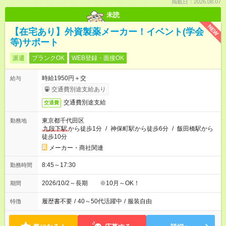
掲載日：2026.08.07
未読
NEW
【在宅あり】外資製薬メーカー！イベント(学会
等)サポート
派遣
ブランクOK
WEB登録・面接OK
時給1950円＋交
給与
交通費別途支給あり
交通費別途支給
交通費
東京都千代田区
勤務地
九段下駅
から徒歩1分
/
神保町駅から徒歩6分
/
飯田橋駅から
徒歩10分
メーカー・商社関連
8:45～17:30
勤務時間
2026/10/2～長期 ※10月～OK！
期間
履歴書不要
/
40～50代活躍中
/
服装自由
特徴