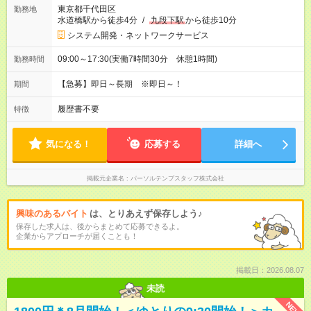
東京都千代田区
勤務地
水道橋駅から徒歩4分
/
九段下駅
から徒歩10分
システム開発・ネットワークサービス
09:00～17:30(実働7時間30分 休憩1時間)
勤務時間
【急募】即日～長期 ※即日～！
期間
履歴書不要
特徴
気になる！
応募する
詳細へ
掲載元企業名
パーソルテンプスタッフ株式会社
興味のあるバイト
は、とりあえず保存しよう♪
保存した求人は、後からまとめて応募できるよ。
企業からアプローチが届くことも！
掲載日：2026.08.07
未読
NEW