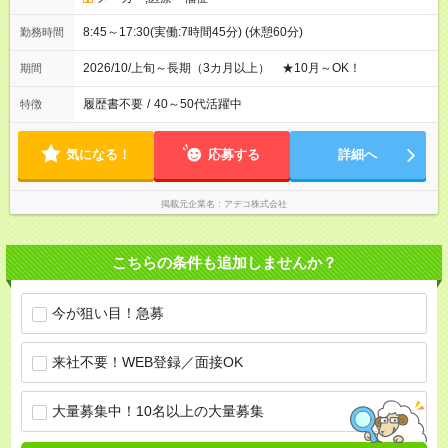
8:45～17:30(実働:7時間45分) (休憩60分)
勤務時間
2026/10/上旬～長期（3カ月以上） ★10月～OK！
期間
履歴書不要
/
40～50代活躍中
特徴
気になる！
応募する
詳細へ
掲載元企業名
アデコ株式会社
こちらの条件も追加しませんか？
今が狙い目！急募
来社不要！WEB登録／面接OK
大量募集中！10名以上の大量募集