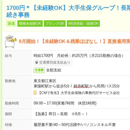
1700円＊【未経験OK】大手生保グループ！
続き事務
派遣
職種未経験OK
ブランクOK
WEB登録・面接OK
8月開始！【未経験OK＆残業ほぼなし！】直接雇用
時給1700円 月給例：約25万円（月21日勤務の場合）
給与
交通費別途支給あり
全額支給
交通費
東京都江東区
勤務地
東陽町駅から徒歩5分
/
錦糸町駅
から民間バス15分
【CMで有名】大手生命保険の事務代行サービス会社
09:00～17:00(実働7時間 休憩1時間)
勤務時間
【急募】即日～長期 ※8月～！
期間
履歴書不要
/
40～50代活躍中
/
パソコンスキル不要
特徴