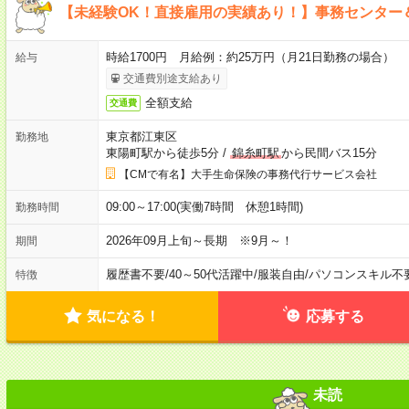
【未経験OK！直接雇用の実績あり！】事務センター
時給1700円 月給例：約25万円（月21日勤務の場合）
給与
交通費別途支給あり
全額支給
交通費
東京都江東区
勤務地
東陽町駅から徒歩5分
/
錦糸町駅
から民間バス15分
【CMで有名】大手生命保険の事務代行サービス会社
09:00～17:00(実働7時間 休憩1時間)
勤務時間
2026年09月上旬～長期 ※9月～！
期間
履歴書不要
/
40～50代活躍中
/
服装自由
/
パソコンスキル不
特徴
気になる！
応募する
未読