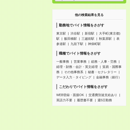
他の検索結果を見る
勤務地でバイト情報をさがす
東京駅
渋谷駅
新宿駅
大手町(東京都)
駅
飯田橋駅
三越前駅
秋葉原駅
表
参道駅
九段下駅
神保町駅
職種でバイト情報をさがす
一般事務
営業事務
総務・人事・労務
経理・財務・会計・英文経理
貿易・国際事
務
その他事務系
秘書・セクレタリー
データ入力・タイピング
金融事務（銀行）
こだわりでバイト情報をさがす
WEB登録・面接OK
交通費別途支給あり
英語力不要
履歴書不要
週5日勤務