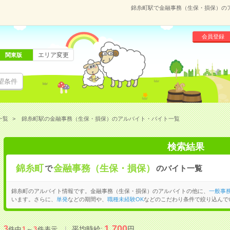
錦糸町駅で金融事務（生保・損保）の
会員登録
エリア変更
関東版
望条件
一覧
錦糸町駅の金融事務（生保・損保）のアルバイト・バイト一覧
検索結果
錦糸町
金融事務（生保・損保）
で
のバイト一覧
錦糸町のアルバイト情報です。金融事務（生保・損保）のアルバイトの他に、
一般事
います。さらに、
単発
などの期間や、
職種未経験OK
などのこだわり条件で絞り込んで
1,700
3
平均時給:
円
件中
1
～
3
件表示