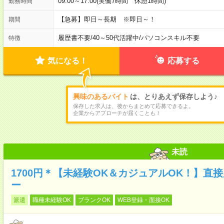
09:00～17:00(実働7時間 休憩1時間)
勤務時間
【急募】即日～長期 ※即日～！
期間
履歴書不要
/
40～50代活躍中
/
パソコンスキル不要
特徴
気になる！
応募する
興味のあるバイト
は、とりあえず保存しよう♪
保存した求人は、後からまとめて応募できるよ。
企業からアプローチが届くことも！
未読
1700円＊【未経験OK＆カジュアルOK！】直
ー
派遣
職種未経験OK
ブランクOK
WEB登録・面接OK