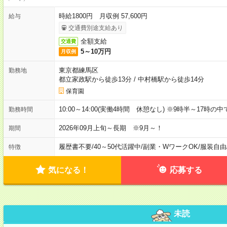
時給1800円 月収例 57,600円
給与
交通費別途支給あり
全額支給
交通費
5～10万円
月収例
東京都練馬区
勤務地
都立家政駅から徒歩13分
/
中村橋駅から徒歩14分
保育園
10:00～14:00(実働4時間 休憩なし) ※9時半～17時
勤務時間
2026年09月上旬～長期 ※9月～！
期間
履歴書不要
/
40～50代活躍中
/
副業・WワークOK
/
服装自由
特徴
気になる！
応募する
未読