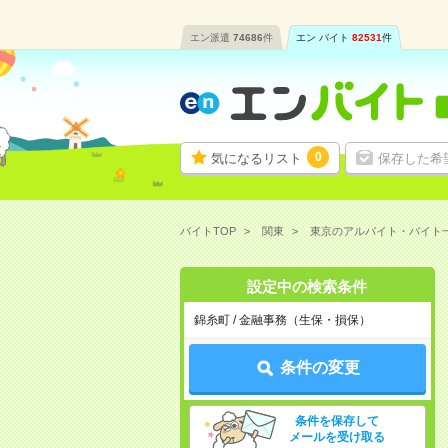
エン派遣
74686
件
エン バイト
82531
件
0
気になるリスト
保存した希
バイトTOP
関東
東京のアルバイト・バイト
設定中の検索条件
錦糸町 / 金融事務（生保・損保）
条件の変更
条件を保存して
メールを受け取る