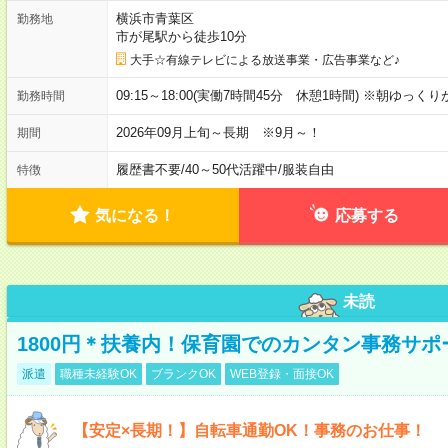
横浜市青葉区
勤務地
市が尾駅から徒歩10分
大手☆有線テレビによる放送事業・広告事業など♪
09:15～18:00(実働7時間45分 休憩1時間) ※朝ゆっく
勤務時間
2026年09月上旬～長期 ※9月～！
期間
履歴書不要
/
40～50代活躍中
/
服装自由
特徴
気になる！
応募する
未読
1800円＊扶養内！保育園でのカンタン事務サ
派遣
職種未経験OK
ブランクOK
WEB登録・面接OK
【安定×長期！】自転車通勤OK！事務のお仕事！