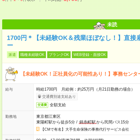
未読
1700円＊【未経験OK＆残業ほぼなし！】直
ー
派遣
職種未経験OK
ブランクOK
WEB登録・面接OK
【未経験OK！正社員化の可能性あり！】事務センタ
時給1700円 月給例：約25万円（月21日勤務の場合）
給与
交通費別途支給あり
全額支給
交通費
東京都江東区
勤務地
東陽町駅から徒歩5分
/
錦糸町駅
から民間バス15分
【CMで有名】大手生命保険の事務代行サービス会社