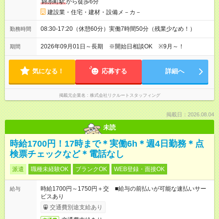
錦糸町駅
から徒歩6分
建設業・住宅・建材・設備メ－カ－
08:30-17:20（休憩60分）実働7時間50分（残業少なめ！）
勤務時間
2026年09月01日～長期 ※開始日相談OK ※9月～！
期間
気になる！
応募する
詳細へ
掲載元企業名
株式会社リクルートスタッフィング
掲載日：2026.08.04
未読
時給1700円！17時まで＊実働6h＊週4日勤務＊点
検票チェックなど＊電話なし
派遣
職種未経験OK
ブランクOK
WEB登録・面接OK
時給1700円～1750円＋交 ■給与の前払いが可能な速払いサー
給与
ビスあり
交通費別途支給あり