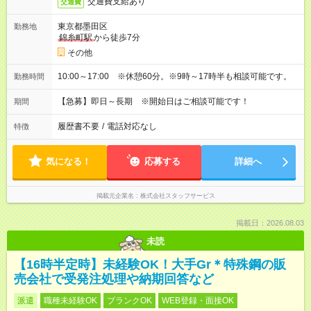
交通費支給あり
交通費
東京都墨田区
勤務地
錦糸町駅
から徒歩7分
その他
10:00～17:00 ※休憩60分。※9時～17時半も相談可能です。
勤務時間
【急募】即日～長期 ※開始日はご相談可能です！
期間
履歴書不要
/
電話対応なし
特徴
気になる！
応募する
詳細へ
掲載元企業名
株式会社スタッフサービス
掲載日：2026.08.03
未読
【16時半定時】未経験OK！大手Gr＊特殊鋼の販
売会社で受発注処理や納期回答など
派遣
職種未経験OK
ブランクOK
WEB登録・面接OK