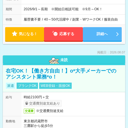
2026/9/1～長期 ※開始日相談可能 ※9月～OK！
期間
履歴書不要
/
40～50代活躍中
/
副業・WワークOK
/
服装自由
特徴
気になる！
応募する
詳細へ
掲載日：2026.08.07
未読
在宅OK！【働き方自由！】o*大手メーカーでの
アシスタント業務*o！
派遣
ブランクOK
WEB登録・面接OK
時給2100円＋交
給与
交通費別途支給あり
※交通費別途支給
交通費
東京都武蔵野市
勤務地
三鷹駅から徒歩5分