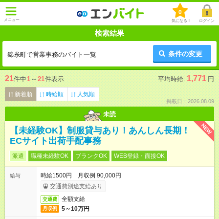
0
メニュー
気になる！
ログイン
検索結果
条件の変更
錦糸町で営業事務のバイト一覧
21
1,771
件中
1
～
21
件表示
平均時給:
円
新着順
時給順
人気順
掲載日：2026.08.09
未読
NEW
【未経験OK】制服貸与あり！あんしん長期！
ECサイト出荷手配事務
派遣
職種未経験OK
ブランクOK
WEB登録・面接OK
時給1500円 月収例 90,000円
給与
交通費別途支給あり
全額支給
交通費
5～10万円
月収例