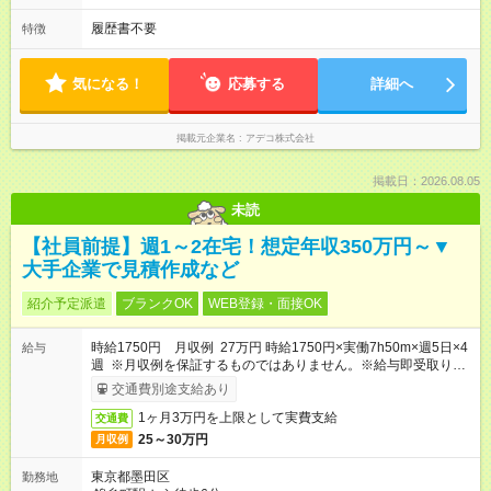
履歴書不要
特徴
気になる！
応募する
詳細へ
掲載元企業名
アデコ株式会社
掲載日：2026.08.05
未読
【社員前提】週1～2在宅！想定年収350万円～▼
大手企業で見積作成など
紹介予定派遣
ブランクOK
WEB登録・面接OK
時給1750円 月収例 27万円 時給1750円×実働7h50m×週5日×4
給与
週 ※月収例を保証するものではありません。※給与即受取りサ
ービス利用可（利用条件有）
交通費別途支給あり
1ヶ月3万円を上限として実費支給
交通費
25～30万円
月収例
東京都墨田区
勤務地