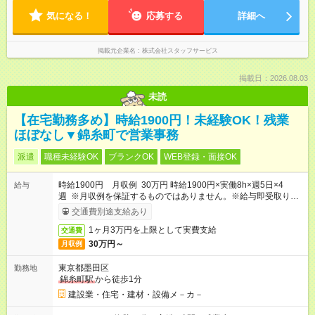
気になる！
応募する
詳細へ
掲載元企業名
株式会社スタッフサービス
掲載日：2026.08.03
未読
【在宅勤務多め】時給1900円！未経験OK！残業
ほぼなし▼錦糸町で営業事務
派遣
職種未経験OK
ブランクOK
WEB登録・面接OK
時給1900円 月収例 30万円 時給1900円×実働8h×週5日×4
給与
週 ※月収例を保証するものではありません。※給与即受取りサ
ービス利用可（利用条件有）
交通費別途支給あり
1ヶ月3万円を上限として実費支給
交通費
30万円～
月収例
東京都墨田区
勤務地
錦糸町駅
から徒歩1分
建設業・住宅・建材・設備メ－カ－