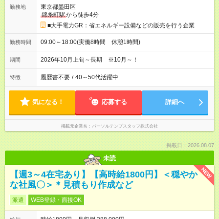
東京都墨田区
勤務地
錦糸町駅
から徒歩4分
■大手電力GR：省エネルギー設備などの販売を行う企業
09:00～18:00(実働8時間 休憩1時間)
勤務時間
2026年10月上旬～長期 ※10月～！
期間
履歴書不要
/
40～50代活躍中
特徴
気になる！
応募する
詳細へ
掲載元企業名
パーソルテンプスタッフ株式会社
掲載日：2026.08.07
未読
NEW
【週3～4在宅あり】【高時給1800円】＜穏やか
な社風〇＞＊見積もり作成など
派遣
WEB登録・面接OK