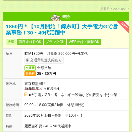
掲載日：2026.08.07
未読
NEW
1850円＊【10月開始！錦糸町】大手電力Gで営
業事務！30・40代活躍中
派遣
職種未経験OK
ブランクOK
WEB登録・面接OK
時給1850円 月収例 296,000円+残業代
給与
交通費別途支給あり
全額支給
交通費
25～30万円
月収例
東京都墨田区
勤務地
錦糸町駅
から徒歩4分
■大手電力GR：省エネルギー設備などの販売を行う企業
09:00～18:00(実働8時間 休憩1時間)
勤務時間
2026年10月上旬～長期 ※10月～！
期間
履歴書不要
/
40～50代活躍中
特徴