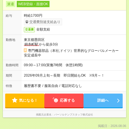
派遣
WEB登録・面接OK
時給1700円
給与
交通費別途支給あり
全額支給
交通費
東京都墨田区
勤務地
錦糸町駅
から徒歩3分
専門機器部品（本社;ドイツ）世界的なグローバルメーカー
安定成長中
09:00～17:00(実働7時間 休憩1時間)
勤務時間
2026年09月上旬～長期 即日開始もOK ※9月～！
期間
履歴書不要
/
服装自由
/
電話対応なし
特徴
気になる！
応募する
詳細へ
掲載元企業名
パーソルテンプスタッフ株式会社
掲載日：2026.08.06