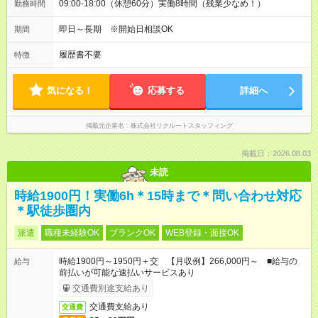
09:00-18:00（休憩60分）実働8時間（残業少なめ！）
勤務時間
即日～長期 ※開始日相談OK
期間
履歴書不要
特徴
気になる！
応募する
詳細へ
掲載元企業名
株式会社リクルートスタッフィング
掲載日：2026.08.03
未読
時給1900円！実働6h＊15時まで＊問い合わせ対応
＊駅徒歩圏内
派遣
職種未経験OK
ブランクOK
WEB登録・面接OK
時給1900円～1950円＋交 【月収例】266,000円～ ■給与の
給与
前払いが可能な速払いサービスあり
交通費別途支給あり
交通費支給あり
交通費