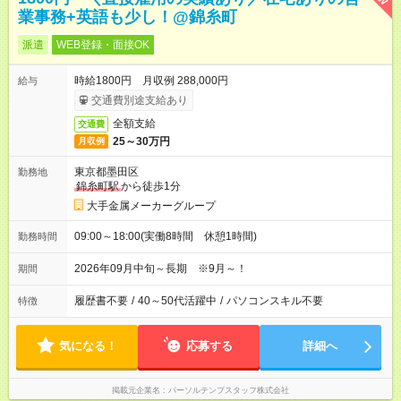
業事務+英語も少し！@錦糸町
派遣
WEB登録・面接OK
時給1800円 月収例 288,000円
給与
交通費別途支給あり
全額支給
交通費
25～30万円
月収例
東京都墨田区
勤務地
錦糸町駅
から徒歩1分
大手金属メーカーグループ
09:00～18:00(実働8時間 休憩1時間)
勤務時間
2026年09月中旬～長期 ※9月～！
期間
履歴書不要
/
40～50代活躍中
/
パソコンスキル不要
特徴
気になる！
応募する
詳細へ
掲載元企業名
パーソルテンプスタッフ株式会社