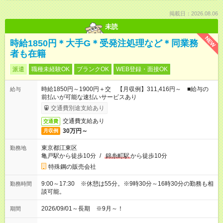
掲載日：2026.08.06
未読
NEW
時給1850円＊大手G＊受発注処理など＊同業務
者も在籍
派遣
職種未経験OK
ブランクOK
WEB登録・面接OK
時給1850円～1900円＋交 【月収例】311,416円～ ■給与の
給与
前払いが可能な速払いサービスあり
交通費別途支給あり
交通費支給あり
交通費
30万円～
月収例
東京都江東区
勤務地
亀戸駅から徒歩10分
/
錦糸町駅
から徒歩10分
特殊鋼の販売会社
9:00～17:30 ※休憩は55分。※9時30分～16時30分の勤務も相
勤務時間
談可能。
2026/09/01～長期 ※9月～！
期間