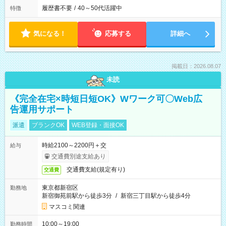
履歴書不要
/
40～50代活躍中
特徴
気になる！
応募する
詳細へ
掲載日：2026.08.07
未読
《完全在宅×時短日短OK》Wワーク可〇Web広
告運用サポート
派遣
ブランクOK
WEB登録・面接OK
時給2100～2200円＋交
給与
交通費別途支給あり
交通費支給(規定有り)
交通費
東京都新宿区
勤務地
新宿御苑前駅から徒歩3分
/
新宿三丁目駅から徒歩4分
マスコミ関連
10:00～19:00
勤務時間