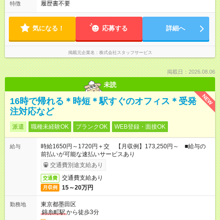
履歴書不要
特徴
気になる！
応募する
詳細へ
掲載元企業名
株式会社スタッフサービス
掲載日：2026.08.06
未読
NEW
16時で帰れる＊時短＊駅すぐのオフィス＊受発
注対応など
派遣
職種未経験OK
ブランクOK
WEB登録・面接OK
時給1650円～1720円＋交 【月収例】173,250円～ ■給与の
給与
前払いが可能な速払いサービスあり
交通費別途支給あり
交通費支給あり
交通費
15～20万円
月収例
東京都墨田区
勤務地
錦糸町駅
から徒歩3分