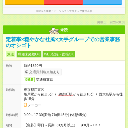
掲載元企業名
パーソルテンプスタッフ株式会社
掲載日：2026.08.05
未読
定着率×穏やかな社風×大手グループでの営業事務
のオシゴト
派遣
職種未経験OK
WEB登録・面接OK
時給1850円
給与
交通費別途支給あり
交通費支給
交通費
東京都江東区
勤務地
亀戸駅から徒歩5分
/
錦糸町駅
から徒歩10分
/
西大島駅から徒
歩15分
メーカー
9:00～17:30(実働:7時間45分) (休憩45分)
勤務時間
【急募】即日～長期（3カ月以上） ★8月～OK！
期間