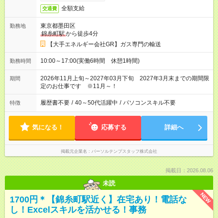
全額支給
交通費
東京都墨田区
勤務地
錦糸町駅
から徒歩4分
【大手エネルギー会社GR】ガス専門の輸送
10:00～17:00(実働6時間 休憩1時間)
勤務時間
2026年11月上旬～2027年03月下旬 2027年3月末までの期間限
期間
定のお仕事です ※11月～！
履歴書不要
/
40～50代活躍中
/
パソコンスキル不要
特徴
気になる！
応募する
詳細へ
掲載元企業名
パーソルテンプスタッフ株式会社
掲載日：2026.08.06
未読
NEW
1700円＊【錦糸町駅近く】在宅あり！電話な
し！Excelスキルを活かせる！事務