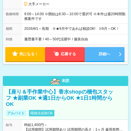
大手メーカー
9:00～14:00 ※開始は8:30～10:00で選択可 ※本件は週20時間勤
勤務時間
務案件です
2026/9/1～長期 ※★9月中であれば相談OK! ※9月～OK！
期間
履歴書不要
/
40～50代活躍中
/
服装自由
特徴
気になる！
応募する
詳細へ
未読
【座り＆手作業中心】香水shopの梱包スタッ
フ ★副業OK ★週1日からOK ★1日1時間から
OK
アルバイト
職種未経験OK
時給1,400円～
給与
【試用期間】試用期間あり 試用期間の長さ：1ヶ月 雇用形態、