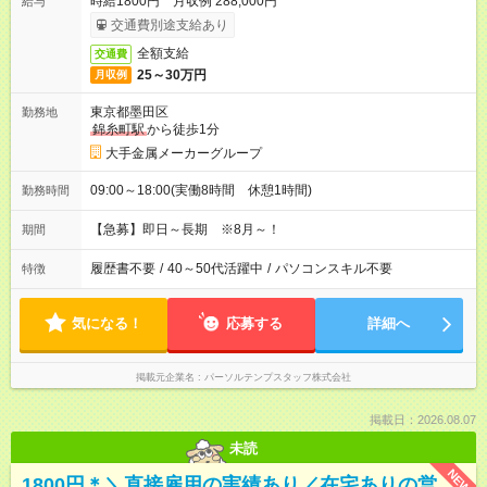
時給1800円 月収例 288,000円
給与
交通費別途支給あり
全額支給
交通費
25～30万円
月収例
東京都墨田区
勤務地
錦糸町駅
から徒歩1分
大手金属メーカーグループ
09:00～18:00(実働8時間 休憩1時間)
勤務時間
【急募】即日～長期 ※8月～！
期間
履歴書不要
/
40～50代活躍中
/
パソコンスキル不要
特徴
気になる！
応募する
詳細へ
掲載元企業名
パーソルテンプスタッフ株式会社
掲載日：2026.08.07
未読
NEW
1800円＊＼直接雇用の実績あり／在宅ありの営