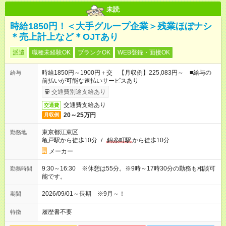
未読
時給1850円！＜大手グループ企業＞残業ほぼナシ
＊売上計上など＊OJTあり
派遣
職種未経験OK
ブランクOK
WEB登録・面接OK
時給1850円～1900円＋交 【月収例】225,083円～ ■給与の
給与
前払いが可能な速払いサービスあり
交通費別途支給あり
交通費支給あり
交通費
20～25万円
月収例
東京都江東区
勤務地
亀戸駅から徒歩10分
/
錦糸町駅
から徒歩10分
メーカー
9:30～16:30 ※休憩は55分。※9時～17時30分の勤務も相談可
勤務時間
能です。
2026/09/01～長期 ※9月～！
期間
履歴書不要
特徴