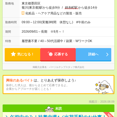
東京都墨田区
勤務地
菊川(東京都)駅から徒歩9分
/
錦糸町駅
から徒歩14分
化粧品・ヘアケア用品などの製造・販売
09:00～12:00(実働3時間 休憩なし) #午前のみ
勤務時間
2026/09/01～長期 ※9月～！
期間
履歴書不要
/
40～50代活躍中
/
副業・WワークOK
特徴
気になる！
応募する
詳細へ
掲載元企業名
パーソルテンプスタッフ株式会社
興味のあるバイト
は、とりあえず保存しよう♪
保存した求人は、後からまとめて応募できるよ。
企業からアプローチが届くことも！
掲載日：2026.08.09
未読
NEW