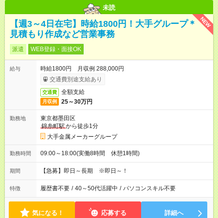
未読
NEW
【週3～4日在宅】時給1800円！大手グループ＊
見積もり作成など営業事務
派遣
WEB登録・面接OK
時給1800円 月収例 288,000円
給与
交通費別途支給あり
全額支給
交通費
25～30万円
月収例
東京都墨田区
勤務地
錦糸町駅
から徒歩1分
大手金属メーカーグループ
09:00～18:00(実働8時間 休憩1時間)
勤務時間
【急募】即日～長期 ※即日～！
期間
履歴書不要
/
40～50代活躍中
/
パソコンスキル不要
特徴
気になる！
応募する
詳細へ