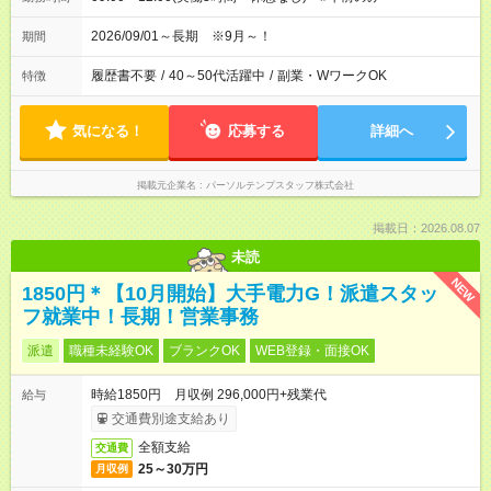
2026/09/01～長期 ※9月～！
期間
履歴書不要
/
40～50代活躍中
/
副業・WワークOK
特徴
気になる！
応募する
詳細へ
掲載元企業名
パーソルテンプスタッフ株式会社
掲載日：2026.08.07
未読
NEW
1850円＊【10月開始】大手電力G！派遣スタッ
フ就業中！長期！営業事務
派遣
職種未経験OK
ブランクOK
WEB登録・面接OK
時給1850円 月収例 296,000円+残業代
給与
交通費別途支給あり
全額支給
交通費
25～30万円
月収例