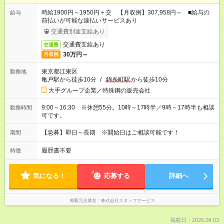
時給1900円～1950円＋交 【月収例】307,958円～ ■給与の
給与
前払いが可能な速払いサービスあり
交通費別途支給あり
交通費支給あり
交通費
30万円～
月収例
東京都江東区
勤務地
亀戸駅から徒歩10分
/
錦糸町駅
から徒歩10分
大手グループ企業／特殊鋼の販売会社
9:00～16:30 ※休憩55分。10時～17時半／9時～17時半も相談
勤務時間
可です。
【急募】即日～長期 ※開始日はご相談可能です！
期間
履歴書不要
特徴
気になる！
応募する
詳細へ
掲載元企業名
株式会社スタッフサービス
掲載日：2026.08.03