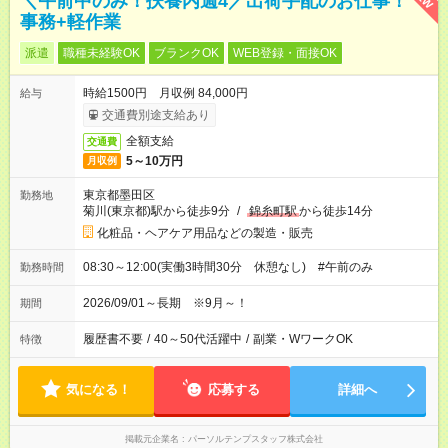
＼午前中のみ！扶養内週4／出荷手配のお仕事！
事務+軽作業
派遣
職種未経験OK
ブランクOK
WEB登録・面接OK
時給1500円 月収例 84,000円
給与
交通費別途支給あり
全額支給
交通費
5～10万円
月収例
東京都墨田区
勤務地
菊川(東京都)駅から徒歩9分
/
錦糸町駅
から徒歩14分
化粧品・ヘアケア用品などの製造・販売
08:30～12:00(実働3時間30分 休憩なし) #午前のみ
勤務時間
2026/09/01～長期 ※9月～！
期間
履歴書不要
/
40～50代活躍中
/
副業・WワークOK
特徴
気になる！
応募する
詳細へ
掲載元企業名
パーソルテンプスタッフ株式会社