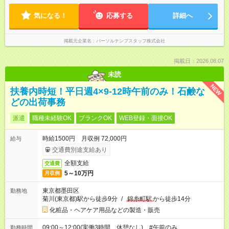
気になる！
応募する
詳細へ
掲載元企業名
パーソルテンプスタッフ株式会社
掲載日：2026.08.07
未読
NEW
扶養内時短！平日週4×9-12時午前のみ！石鹸な
どの出荷事務
派遣
職種未経験OK
ブランクOK
WEB登録・面接OK
時給1500円 月収例 72,000円
給与
交通費別途支給あり
全額支給
交通費
5～10万円
月収例
東京都墨田区
勤務地
菊川(東京都)駅から徒歩9分
/
錦糸町駅
から徒歩14分
化粧品・ヘアケア用品などの製造・販売
09:00～12:00(実働3時間 休憩なし) #午前のみ
勤務時間