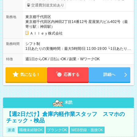
給与は本採用時と同じです。
交通費別途支給あり
東京都千代田区
勤務地
東京都千代田区内神田2丁目14番12号 星屋第六ビル402号（最
寄り駅：神田駅）
Ａｌｌｅｙ株式会社
シフト制
勤務時間
1日あたりの実働時間：最大5時間/日 11:00-19:00 └1日あたりの
実働時間：1-5時間 └上記の時間帯内であれば、いつでも勤務可
能！ └平日・土曜日の中で、お好きな曜日でご勤務いただけま
週1日からOK / 日払いOK / 副業・WワークOK
特徴
す！ 【シフト例】 ・11:00～14:00 ・16:30～19:00 ・13:00～
18:00 などのように、自由な働き方が可能なお仕事です！
気になる！
応募する
詳細へ
未読
【週2日だけ】倉庫内軽作業スタッフ スマホの
チェック・検品
派遣
職種未経験OK
ブランクOK
WEB登録・面接OK