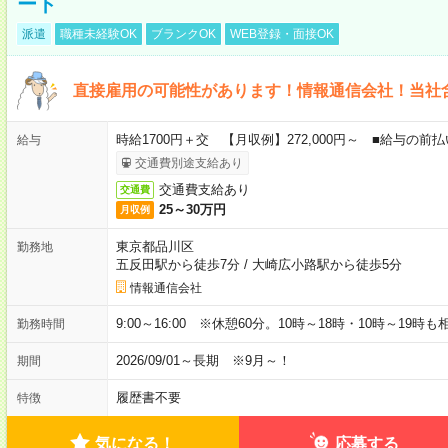
ート
派遣
職種未経験OK
ブランクOK
WEB登録・面接OK
直接雇用の可能性があります！情報通信会社！当社
時給1700円＋交 【月収例】272,000円～ ■給与の
給与
交通費別途支給あり
交通費支給あり
交通費
25～30万円
月収例
東京都品川区
勤務地
五反田駅から徒歩7分
/
大崎広小路駅から徒歩5分
情報通信会社
9:00～16:00 ※休憩60分。10時～18時・10時～19時
勤務時間
2026/09/01～長期 ※9月～！
期間
履歴書不要
特徴
気になる！
応募する