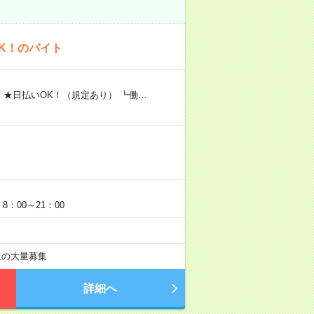
K！のバイト
 ★日払いOK！（規定あり） ┗働…
：00～21：00
以上の大量募集
詳細へ