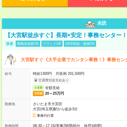
未読
【大宮駅徒歩すぐ】長期×安定！事務センター
派遣
職種未経験OK
ブランクOK
WEB登録・面接OK
大宮駅すぐ《大手企業でカンタン事務！》事務セン
時給1300円 月収例 201,500円
給与
交通費別途支給あり
全額支給
交通費
20～25万円
月収例
さいたま市大宮区
勤務地
大宮(埼玉県)駅から徒歩3分
事務代行業
08:30～17:15(実働7時間45分 休憩1時間)
勤務時間