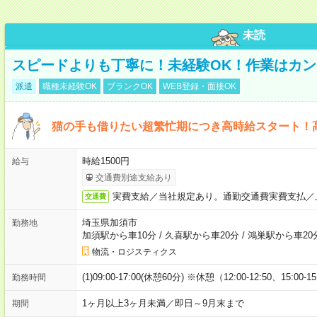
未読
スピードよりも丁寧に！未経験OK！作業はカン
派遣
職種未経験OK
ブランクOK
WEB登録・面接OK
猫の手も借りたい超繁忙期につき高時給スタート！
時給1500円
給与
交通費別途支給あり
実費支給／当社規定あり。通勤交通費実費支払／
交通費
埼玉県加須市
勤務地
加須駅から車10分
/
久喜駅から車20分
/
鴻巣駅から車20
物流・ロジスティクス
(1)09:00-17:00(休憩60分) ※休憩（12:00-12:50、15:00-1
勤務時間
1ヶ月以上3ヶ月未満／即日～9月末まで
期間