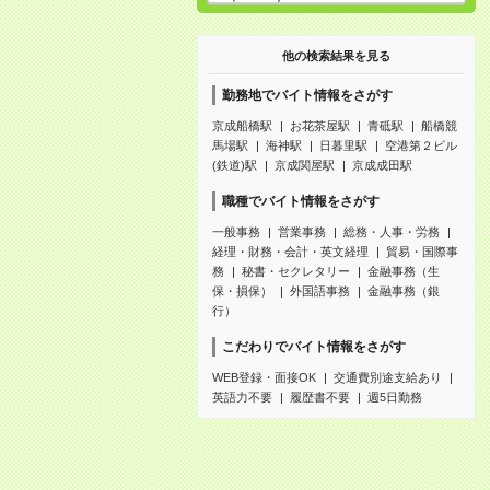
他の検索結果を見る
勤務地でバイト情報をさがす
京成船橋駅
お花茶屋駅
青砥駅
船橋競
馬場駅
海神駅
日暮里駅
空港第２ビル
(鉄道)駅
京成関屋駅
京成成田駅
職種でバイト情報をさがす
一般事務
営業事務
総務・人事・労務
経理・財務・会計・英文経理
貿易・国際事
務
秘書・セクレタリー
金融事務（生
保・損保）
外国語事務
金融事務（銀
行）
こだわりでバイト情報をさがす
WEB登録・面接OK
交通費別途支給あり
英語力不要
履歴書不要
週5日勤務