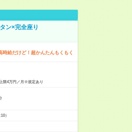
タン×完全座り
高時給だけど！超かんたんもくもく
上限4万円／月※規定あり
分
5:10）