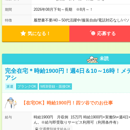
2026年08月下旬～長期 ※8月～！
期間
履歴書不要
/
40～50代活躍中
/
服装自由
/
電話対応なし
/
パソ
特徴
気になる！
応募する
未読
完全在宅＊時給1900円！週4日＆10～16時！
アシ
派遣
ブランクOK
WEB登録・面接OK
【在宅OK】時給1900円！四ツ谷でのお仕事
時給1900円 月収例 15万円 時給1900円×実働5h×
給与
ん。※給与即受取りサービス利用可（利用条件有）
交通費別途支給あり