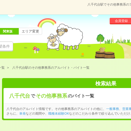
八千代台駅でその他事務系の
会員登録
エリア変更
関東版
望条件
一覧
八千代台駅のその他事務系のアルバイト・バイト一覧
検索結果
八千代台
その他事務系
で
のバイト一覧
八千代台のアルバイト情報です。その他事務系のアルバイトの他に、
一般事務
、
営業
さらに、
単発
などの期間や、
職種未経験OK
などのこだわり条件で絞り込んでいただけ