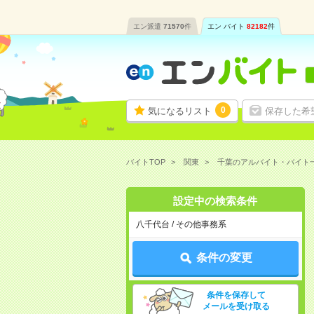
エン派遣
71570
件
エン バイト
82182
件
0
気になるリスト
保存した希
バイトTOP
関東
千葉のアルバイト・バイト
設定中の検索条件
八千代台 / その他事務系
条件の変更
条件を保存して
メールを受け取る