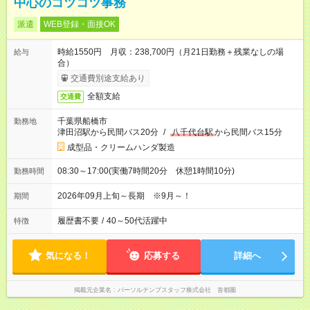
中心のコツコツ事務
派遣
WEB登録・面接OK
時給1550円 月収：238,700円（月21日勤務＋残業なしの場
給与
合）
交通費別途支給あり
全額支給
交通費
千葉県船橋市
勤務地
津田沼駅から民間バス20分
/
八千代台駅
から民間バス15分
成型品・クリームハンダ製造
08:30～17:00(実働7時間20分 休憩1時間10分)
勤務時間
2026年09月上旬～長期 ※9月～！
期間
履歴書不要
/
40～50代活躍中
特徴
気になる！
応募する
詳細へ
掲載元企業名
パーソルテンプスタッフ株式会社 首都圏