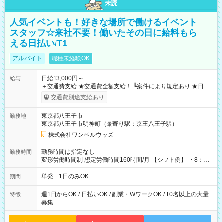
未読
人気イベントも！好きな場所で働けるイベント
スタッフ☆来社不要！働いたその日に給料もら
える日払い/T1
アルバイト
職種未経験OK
日給13,000円～
給与
＋交通費支給 ★交通費全額支給！ ┗案件により規定あり ★日払
いOK！（規定あり） ┗働いたその日に現金GET♪ お仕事後はコ
交通費別途支給あり
ンビニATMから 日払い分を引き落とせます！ 【試用期間】試
用期間なし
東京都八王子市
勤務地
東京都八王子市明神町（最寄り駅：京王八王子駅）
株式会社ワンベルウッズ
勤務時間は指定なし
勤務時間
変形労働時間制 想定労働時間160時間/月 【シフト例】 ・8：00
～21：00
単発・1日のみOK
期間
週1日からOK / 日払いOK / 副業・WワークOK / 10名以上の大量
特徴
募集