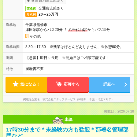
交通費別途支給あり
交通費支給あり
交通費
20～25万円
月収例
千葉県船橋市
勤務地
津田沼駅からバス20分
/
八千代台駅
からバス15分
その他
8:30～17:30 ※残業はほとんどありません。※休憩60分。
勤務時間
【急募】即日～長期 ※開始日はご相談可能です！
期間
履歴書不要
特徴
気になる！
応募する
詳細へ
掲載元企業名
株式会社スタッフサービス（神奈川・千葉・埼玉エリア）
掲載日：2026.07.28
未読
17時30分まで＊未経験の方も歓迎＊部署名管理部
門など