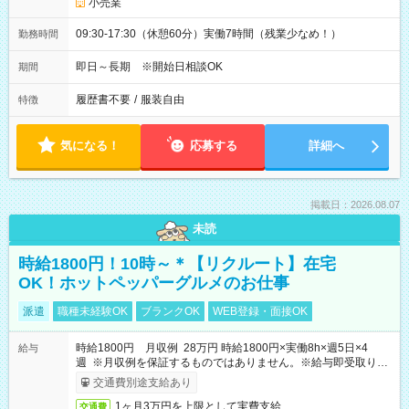
小売業
09:30-17:30（休憩60分）実働7時間（残業少なめ！）
勤務時間
即日～長期 ※開始日相談OK
期間
履歴書不要
/
服装自由
特徴
気になる！
応募する
詳細へ
掲載日：2026.08.07
未読
時給1800円！10時～＊【リクルート】在宅
OK！ホットペッパーグルメのお仕事
派遣
職種未経験OK
ブランクOK
WEB登録・面接OK
時給1800円 月収例 28万円 時給1800円×実働8h×週5日×4
給与
週 ※月収例を保証するものではありません。※給与即受取りサ
ービス利用可（利用条件有）
交通費別途支給あり
1ヶ月3万円を上限として実費支給
交通費