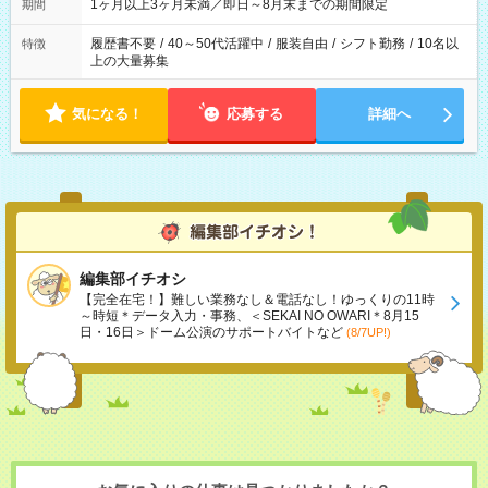
1ヶ月以上3ヶ月未満／即日～8月末までの期間限定
期間
履歴書不要
/
40～50代活躍中
/
服装自由
/
シフト勤務
/
10名以
特徴
上の大量募集
気になる！
応募する
詳細へ
編集部イチオシ
【完全在宅！】難しい業務なし＆電話なし！ゆっくりの11時
～時短＊データ入力・事務、＜SEKAI NO OWARI＊8月15
日・16日＞ドーム公演のサポートバイトなど
(8/7UP!)