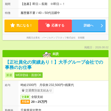
【急募】即日～長期 ※即日～！
期間
履歴書不要
/
40～50代活躍中
特徴
気になる！
応募する
詳細へ
掲載元企業名
パーソルテンプスタッフ株式会社 首都圏
掲載日：2026.08.02
未読
【正社員化の実績あり！】大手グループ会社での
事務のお仕事
派遣
WEB登録・面接OK
時給1500円 月収例 232,500円+残業代
給与
交通費別途支給あり
全額支給
交通費
20～25万円
月収例
千葉県習志野市
勤務地