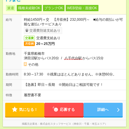
派遣
職種未経験OK
ブランクOK
WEB登録・面接OK
時給1450円＋交 【月収例】232,000円～ ■給与の前払いが可
給与
能な速払いサービスあり
交通費別途支給あり
交通費支給あり
交通費
20～25万円
月収例
千葉県船橋市
勤務地
津田沼駅からバス20分
/
八千代台駅
からバス15分
その他
8:30～17:30 ※残業はほとんどありません。※休憩60分。
勤務時間
【急募】即日～長期 ※開始日はご相談可能です！
期間
履歴書不要
特徴
気になる！
応募する
詳細へ
掲載元企業名
株式会社スタッフサービス（神奈川・千葉・埼玉エリア）