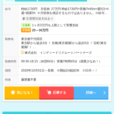
時給1730円 月収例 27万円 時給1730円×実働7h45m×週5日×4
給与
週+残業5h ※月収例を保証するものではありません。※給与即
受取りサービス利用可（利用条件有）
交通費別途支給あり
1ヶ月3万円を上限として実費支給
交通費
25～30万円
月収例
東京都千代田区
勤務地
東京駅から徒歩3分
/
京橋(東京都)駅から徒歩5分
/
宝町(東京
都)駅
/
…
株式会社 インディードリクルートパートナーズ
09:30-18:15（休憩60分）実働7時間45分（残業少なめ！）
勤務時間
2026年10月01日～長期 ※開始日相談OK ※10月～！
期間
履歴書不要
特徴
気になる！
応募する
詳細へ