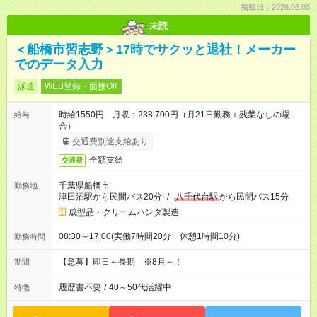
掲載日：2026.08.03
未読
＜船橋市習志野＞17時でサクッと退社！メーカー
でのデータ入力
派遣
WEB登録・面接OK
時給1550円 月収：238,700円（月21日勤務＋残業なしの場
給与
合）
交通費別途支給あり
全額支給
交通費
千葉県船橋市
勤務地
津田沼駅から民間バス20分
/
八千代台駅
から民間バス15分
成型品・クリームハンダ製造
08:30～17:00(実働7時間20分 休憩1時間10分)
勤務時間
【急募】即日～長期 ※8月～！
期間
履歴書不要
/
40～50代活躍中
特徴