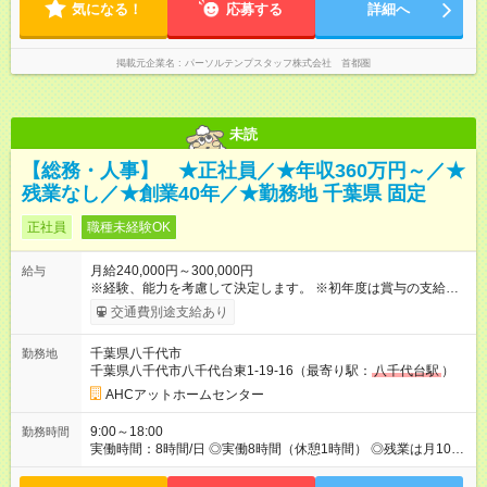
気になる！
応募する
詳細へ
掲載元企業名
パーソルテンプスタッフ株式会社 首都圏
未読
【総務・人事】 ★正社員／★年収360万円～／★
残業なし／★創業40年／★勤務地 千葉県 固定
正社員
職種未経験OK
月給240,000円～300,000円
給与
※経験、能力を考慮して決定します。 ※初年度は賞与の支給がご
ざいません。 【試用期間】試用期間あり 試用期間の長さ：3ヶ
交通費別途支給あり
月 雇用形態、給与は本採用時と同じです。
千葉県八千代市
勤務地
千葉県八千代市八千代台東1-19-16（最寄り駅：
八千代台駅
）
AHCアットホームセンター
9:00～18:00
勤務時間
実働時間：8時間/日 ◎実働8時間（休憩1時間） ◎残業は月10時
間以内です ＼業務負担軽減／ 業務を他の総務部のメンバーと分
担することで業務負荷を減らしています。 また、付き合いのあ