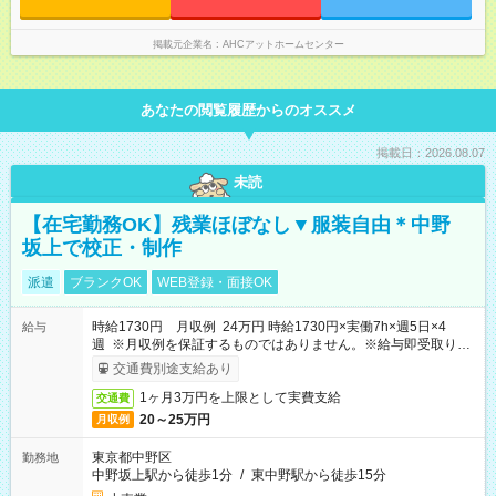
業務を進めることが可能です。
掲載元企業名
AHCアットホームセンター
あなたの閲覧履歴からのオススメ
掲載日：2026.08.07
未読
【在宅勤務OK】残業ほぼなし▼服装自由＊中野
坂上で校正・制作
派遣
ブランクOK
WEB登録・面接OK
時給1730円 月収例 24万円 時給1730円×実働7h×週5日×4
給与
週 ※月収例を保証するものではありません。※給与即受取りサ
ービス利用可（利用条件有）
交通費別途支給あり
1ヶ月3万円を上限として実費支給
交通費
20～25万円
月収例
東京都中野区
勤務地
中野坂上駅から徒歩1分
/
東中野駅から徒歩15分