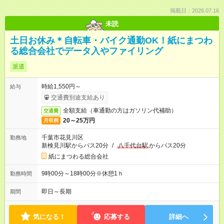
掲載日：2026.07.16
未読
土日お休み＊自転車・バイク通勤OK！紙にまつわ
る総合会社でデータ入やファイリング
派遣
時給1,550円～
給与
交通費別途支給あり
全額支給（車通勤の方はガソリン代補助）
交通費
20～25万円
月収例
千葉市花見川区
勤務地
新検見川駅からバス20分
/
八千代台駅
からバス20分
紙にまつわる総合会社
9時00分～18時00分※休憩1ｈ
勤務時間
即日～長期
期間
気になる！
応募する
詳細へ