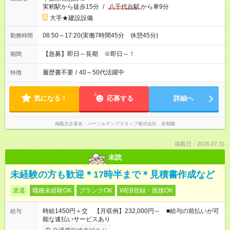
実籾駅から徒歩15分
/
八千代台駅
から車9分
大手★建設設備
08:50～17:20(実働7時間45分 休憩45分)
勤務時間
【急募】即日～長期 ※即日～！
期間
履歴書不要
/
40～50代活躍中
特徴
気になる！
応募する
詳細へ
掲載元企業名
パーソルテンプスタッフ株式会社 首都圏
掲載日：2026.07.31
未読
未経験の方も歓迎＊17時半まで＊見積書作成など
派遣
職種未経験OK
ブランクOK
WEB登録・面接OK
時給1450円＋交 【月収例】232,000円～ ■給与の前払いが可
給与
能な速払いサービスあり