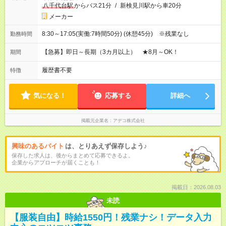
八千代台駅
からバス21分
/
新検見川駅から車20分
メーカー
8:30～17:05(実働:7時間50分) (休憩45分) ※残業なし
勤務時間
【急募】即日～長期（3カ月以上） ★8月～OK！
期間
履歴書不要
特徴
気になる！
応募する
詳細へ
掲載元企業名
アデコ株式会社
興味のあるバイト
は、とりあえず保存しよう♪
保存した求人は、後からまとめて応募できるよ。
企業からアプローチが届くことも！
掲載日：2026.08.03
未読
【服装自由】時給1550円！残業ナシ！データ入力