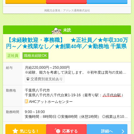
掲載元企業名
アドレス通商株式会社
未読
【未経験歓迎・事務職】 ★正社員／★年収330万
円～／★残業なし／★創業40年／★勤務地 千葉県
正社員
職種未経験OK
月給220,000円～250,000円
給与
※経験、能力を考慮して決定します。 ※初年度は賞与の支給がご
ざいません。 【試用期間】試用期間あり 試用期間の長さ：3ヶ
交通費別途支給あり
月 雇用形態、給与は本採用時と同じです。
千葉県八千代市
勤務地
千葉県八千代市八千代台東1-19-16（最寄り駅：
八千代台駅
）
AHCアットホームセンター
9:00～18:00
勤務時間
実働時間：8時間/日 ◎実働8時間（休憩1時間） ◎残業は月10時
間以内です ＼業務負担軽減／ 業務を他の総務部のメンバーと分
担することで業務負荷を減らしています。 また、付き合いのあ
気になる！
る協力会社さんが多く、連絡・連携もスムーズなため、 円滑に
応募する
詳細へ