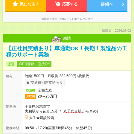
気になる！
る協力会社さんが多く、連絡・連携もスムーズなため、 円滑に
応募する
詳細へ
業務を進めることが可能です。
掲載元企業名
AHCアットホームセンター
掲載日：2026.08.02
未読
【正社員実績あり】車通勤OK！長期！製造品の工
程のサポート業務
派遣
WEB登録・面接OK
時給1500円 月収例 232,500円+残業代
給与
交通費別途支給あり
全額支給
交通費
20～25万円
月収例
千葉県習志野市
勤務地
実籾駅から徒歩15分
/
八千代台駅
から車9分
大手★建設設備
08:50～17:20(実働7時間45分 休憩45分)
勤務時間