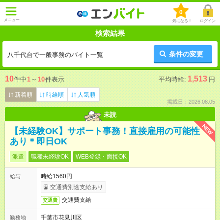
0
メニュー
気になる！
ログイン
検索結果
条件の変更
八千代台で一般事務のバイト一覧
10
1,513
件中
1
～
10
件表示
平均時給:
円
新着順
時給順
人気順
掲載日：2026.08.05
未読
NEW
【未経験OK】サポート事務！直接雇用の可能性
あり＊即日OK
派遣
職種未経験OK
WEB登録・面接OK
時給1560円
給与
交通費別途支給あり
交通費支給
交通費
千葉市花見川区
勤務地