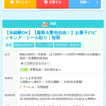
気になる！
応募する
詳細へ
未読
【未経験OK】【服装＆髪色自由！】お菓子のピ
ッキング・シール貼り｜短期
派遣
職種未経験OK
ブランクOK
WEB登録・面接OK
時給1400円／月収例：117,600円＝1,400円×4時間×21日勤務の
給与
場合＋交通費別途支給
交通費別途支給あり
実費支給／当社規定あり。
交通費
さいたま市見沼区
勤務地
七里駅から車6分
/
大宮公園駅
/
大宮(埼玉県)駅
アパレル・日用雑貨
(1)14:00-18:00(休憩0分) (2)14:00-19:00(休憩0分) (3)14:00-
勤務時間
19:30(休憩0分) (4)14:00-20:00(休憩45分) ※お好きな時間が選べ
ます