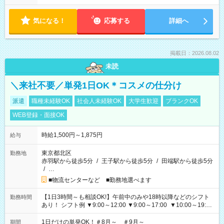
気になる！
応募する
詳細へ
掲載日：2026.08.02
未読
＼来社不要／単発1日OK＊コスメの仕分け
派遣
職種未経験OK
社会人未経験OK
大学生歓迎
ブランクOK
WEB登録・面接OK
時給1,500円～1,875円
給与
東京都北区
勤務地
赤羽駅から徒歩5分
/
王子駅から徒歩5分
/
田端駅から徒歩5分
/
…
■物流センターなど ■勤務地選べます
【1日3時間～も相談OK!】午前中のみや18時以降などのシフト
勤務時間
あり！ シフト例 ▼9:00～12:00 ▼9:00～17:00 ▼10:00～19:00
▼18:00～21:00
1日だけの単発OK！＃8月～ ＃9月～
期間