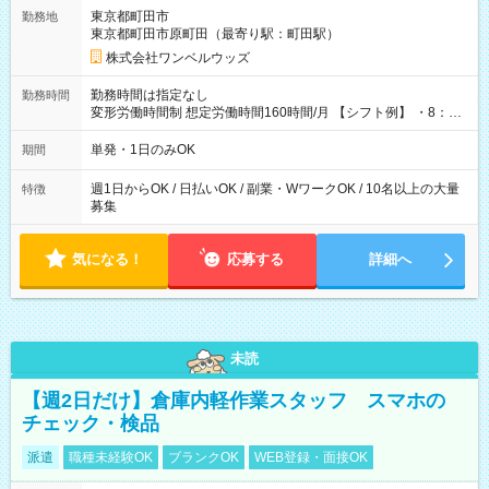
用期間なし
東京都町田市
勤務地
東京都町田市原町田（最寄り駅：町田駅）
株式会社ワンベルウッズ
勤務時間は指定なし
勤務時間
変形労働時間制 想定労働時間160時間/月 【シフト例】 ・8：00
～21：00
単発・1日のみOK
期間
週1日からOK / 日払いOK / 副業・WワークOK / 10名以上の大量
特徴
募集
気になる！
応募する
詳細へ
未読
【週2日だけ】倉庫内軽作業スタッフ スマホの
チェック・検品
派遣
職種未経験OK
ブランクOK
WEB登録・面接OK