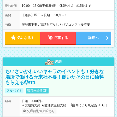
10:00～13:00(実働3時間 休憩なし) #15時まで
勤務時間
【急募】即日～長期 ※8月～！
期間
履歴書不要
/
電話対応なし
/
パソコンスキル不要
特徴
気になる！
応募する
詳細へ
未読
ちいさいかわいいキャラのイベントも！好きな
場所で働ける☆来社不要！働いたその日に給料
もらえる◎/T1
アルバイト
職種未経験OK
日給13,000円～
給与
＋交通費支給 ★交通費全額支給！ ┗案件により規定あり ★日払
いOK！（規定あり） ┗働いたその日に現金GET♪ お仕事後はコ
交通費別途支給あり
ンビニATMから 日払い分を引き落とせます！ 【試用期間】試