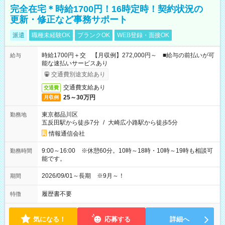
完全在宅＊時給1700円！16時定時！契約状況の
更新・修正など事務サポート
派遣
職種未経験OK
ブランクOK
WEB登録・面接OK
時給1700円＋交 【月収例】272,000円～ ■給与の前払いが可
給与
能な速払いサービスあり
交通費別途支給あり
交通費支給あり
交通費
25～30万円
月収例
東京都品川区
勤務地
五反田駅から徒歩7分
/
大崎広小路駅から徒歩5分
情報通信会社
9:00～16:00 ※休憩60分。10時～18時・10時～19時も相談可
勤務時間
能です。
2026/09/01～長期 ※9月～！
期間
履歴書不要
特徴
気になる！
応募する
詳細へ