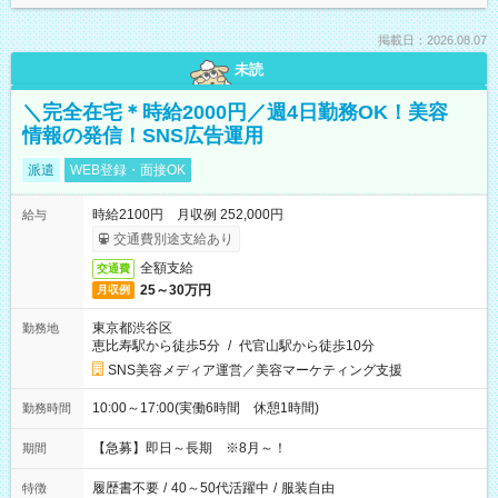
掲載日：2026.08.07
未読
＼完全在宅＊時給2000円／週4日勤務OK！美容
情報の発信！SNS広告運用
派遣
WEB登録・面接OK
時給2100円 月収例 252,000円
給与
交通費別途支給あり
全額支給
交通費
25～30万円
月収例
東京都渋谷区
勤務地
恵比寿駅から徒歩5分
/
代官山駅から徒歩10分
SNS美容メディア運営／美容マーケティング支援
10:00～17:00(実働6時間 休憩1時間)
勤務時間
【急募】即日～長期 ※8月～！
期間
履歴書不要
/
40～50代活躍中
/
服装自由
特徴