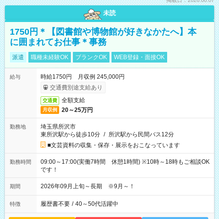
掲載日：2026.08.07
未読
1750円＊【図書館や博物館が好きなかたへ】本
に囲まれてお仕事＊事務
派遣
職種未経験OK
ブランクOK
WEB登録・面接OK
時給1750円 月収例 245,000円
給与
交通費別途支給あり
全額支給
交通費
20～25万円
月収例
埼玉県所沢市
勤務地
東所沢駅から徒歩10分
/
所沢駅から民間バス12分
■文芸資料の収集・保存・展示をおこなっています
09:00～17:00(実働7時間 休憩1時間) ※10時～18時もご相談OK
勤務時間
です！
2026年09月上旬～長期 ※9月～！
期間
履歴書不要
/
40～50代活躍中
特徴