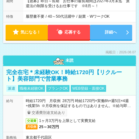
【急募】即日～長期 お仕事の最長期間は2027年3月末迄 派
期間
遣法の制限を受けるお仕事です ※8月～！
履歴書不要
/
40～50代活躍中
/
副業・WワークOK
特徴
気になる！
応募する
詳細へ
掲載日：2026.08.07
未読
完全在宅＊未経験OK！時給1720円【リクルー
ト】美容部門で営業事務
派遣
職種未経験OK
ブランクOK
WEB登録・面接OK
時給1720円 月収例 28万円 時給1720円×実働8h×週5日×4週
給与
+残業5h ※月収例を保証するものではありません。※給与即受
取りサービス利用可（利用条件有）
交通費別途支給あり
1ヶ月3万円を上限として実費支給
交通費
25～30万円
月収例
東京都千代田区
勤務地