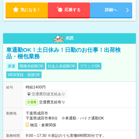
気になる！
応募する
詳細へ
未読
車通勤OK！土日休み！日勤のお仕事！出荷検
品・梱包業務
派遣
職種未経験OK
社会人未経験OK
ブランクOK
WEB登録・面接OK
時給1400円
給与
交通費別途支給あり
交通費支給有り
交通費
千葉県成田市
勤務地
千葉県成田市車8分 ※車通勤・バイク通勤OK
物流・倉庫関係
9:00～17:30 ※表記のうち実働6時間30分です。
勤務時間