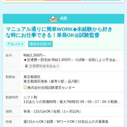
未読
マニュアル通りに簡単WORK◆未経験から好き
な時にお仕事できる！単発OK◎試験監督
アルバイト
職種未経験OK
時給1,300円～
給与
★交通費一部支給 時給1,300円～ ※試験・役割により手当あり
※勤務回数により昇給あり 【即給（前払い）オプションあ
交通費別途支給あり
り！】 希望される場合、勤務から1週間ほどで給与の一部を受け
取れます。 ※手数料418円がかかります。 【過去試験日の収入
東京都港区
勤務地
例】 ・河合塾模擬試験 8:30～17:30（休憩1時間） 時給1,300円
東京都港区港南（最寄り駅：品川駅）
×8時間＝日収10,400円＋交通費 ※当日の役割により時給＋100
円の場合あり ・国家試験 7:00～13:30（休憩なし） 時給1,300
株式会社全国試験運営センター
円（役割手当＋100円）×6時間＝日収8,400円＋交通費 【試用期
間】試用期間なし
シフト制
勤務時間
1日あたりの実働時間：最大7時間/日 09：00～17：00 ※勤務時
間は 試験により異なります。
単発・1日のみOK / 短期（1ヶ月以内）
期間
週1日からOK / 副業・WワークOK / 10名以上の大量募集
特徴