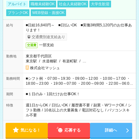
アルバイト
職種未経験OK
社会人未経験OK
大学生歓迎
ブランクOK
WEB登録・面接OK
■日給16,840円～ ■日払いOK ■実働3時間5,120円のお仕事あ
給与
ります！
交通費別途支給あり
一部支給
交通費
東京都千代田区
勤務地
東京駅
/
水道橋駅
/
有楽町駅
/
…
株式会社マッシュ
■シフト例 ・07:00～19:30 ・09:00～12:00 ・10:00～17:00 ・
勤務時間
18:00～23:00 ・19:00～07:00 ・20:00～09:00 ・22:00～06:00
etc ★最短で3時間で5,120円のお仕事から 15時間で2万円近く稼
げるお仕事も！ ご希望のお時間に合わせてご紹介！ ※シフトは
■１日のみ・1回だけお仕事OK！
期間
現場によって異なります。 ※勿論、休憩時間はあるのでご安心
ください！
週1日からOK
/
日払いOK
/
履歴書不要
/
副業・WワークOK
/
シ
特徴
フト勤務
/
10名以上の大量募集
/
電話対応なし
/
パソコンスキ
ル不要
気になる！
応募する
詳細へ