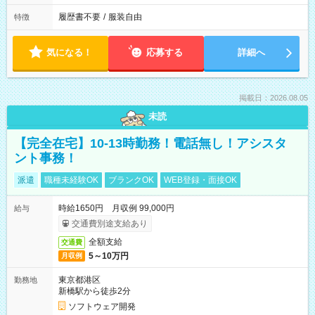
履歴書不要
/
服装自由
特徴
気になる！
応募する
詳細へ
掲載日：2026.08.05
未読
【完全在宅】10-13時勤務！電話無し！アシスタ
ント事務！
派遣
職種未経験OK
ブランクOK
WEB登録・面接OK
時給1650円 月収例 99,000円
給与
交通費別途支給あり
全額支給
交通費
5～10万円
月収例
東京都港区
勤務地
新橋駅から徒歩2分
ソフトウェア開発