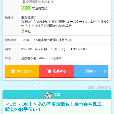
交通費別途支給あり
交通費支給
交通費
東京都港区
勤務地
台場駅から徒歩2分
/
東京国際クルーズターミナル駅から徒歩9
分
/
お台場海浜公園駅から徒歩12分
商社
10:00～16:00(実働:5時間) (休憩60分)
勤務時間
2026/9/上旬～長期（3カ月以上） ★9月～OK！
期間
履歴書不要
/
40～50代活躍中
特徴
気になる！
応募する
詳細へ
掲載日：2026.08.07
未読
＜1日～OK！＞あの有名企業も！展示会や株主
総会のお手伝い！