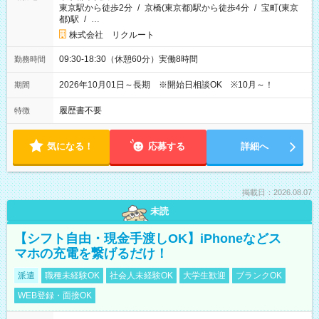
東京駅から徒歩2分
/
京橋(東京都)駅から徒歩4分
/
宝町(東京
都)駅
/
…
株式会社 リクルート
09:30-18:30（休憩60分）実働8時間
勤務時間
2026年10月01日～長期 ※開始日相談OK ※10月～！
期間
履歴書不要
特徴
気になる！
応募する
詳細へ
掲載日：2026.08.07
未読
【シフト自由・現金手渡しOK】iPhoneなどス
マホの充電を繋げるだけ！
派遣
職種未経験OK
社会人未経験OK
大学生歓迎
ブランクOK
WEB登録・面接OK