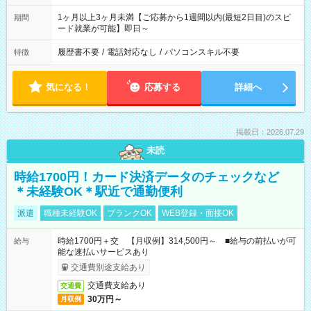
1ヶ月以上3ヶ月未満【ご応募から1週間以内(最短2日目)のスピ
期間
ード就業が可能】即日～
履歴書不要
/
電話対応なし
/
パソコンスキル不要
特徴
気になる！
応募する
詳細へ
掲載日：2026.07.29
未読
時給1700円！カード決済データのチェックなど
＊未経験OK＊駅近で通勤便利
派遣
職種未経験OK
ブランクOK
WEB登録・面接OK
時給1700円＋交 【月収例】314,500円～ ■給与の前払いが可
給与
能な速払いサービスあり
交通費別途支給あり
交通費支給あり
交通費
30万円～
月収例