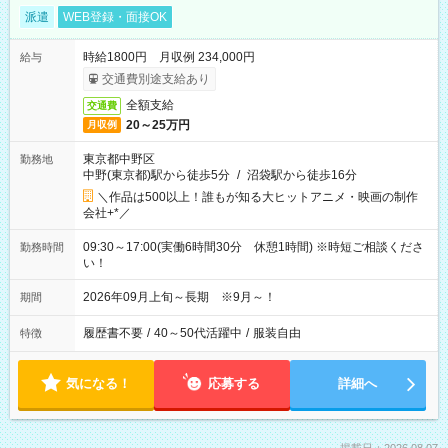
派遣
WEB登録・面接OK
時給1800円 月収例 234,000円
給与
交通費別途支給あり
全額支給
交通費
20～25万円
月収例
東京都中野区
勤務地
中野(東京都)駅から徒歩5分
/
沼袋駅から徒歩16分
＼作品は500以上！誰もが知る大ヒットアニメ・映画の制作
会社+*／
09:30～17:00(実働6時間30分 休憩1時間) ※時短ご相談くださ
勤務時間
い！
2026年09月上旬～長期 ※9月～！
期間
履歴書不要
/
40～50代活躍中
/
服装自由
特徴
気になる！
応募する
詳細へ