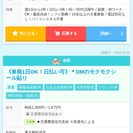
週1日からOK
/
日払いOK
/
40～50代活躍中
/
副業・Wワーク
特徴
OK
/
服装自由
/
シフト勤務
/
10名以上の大量募集
/
電話対応な
し
/
パソコンスキル不要
気になる！
応募する
詳細へ
掲載日：2026.08.02
未読
《単発1日OK！日払い可》＊DMのモクモクシ
ール貼り
派遣
職種未経験OK
社会人未経験OK
大学生歓迎
ブランクOK
WEB登録・面接OK
時給1,500円～1,875円
給与
交通費別途支給あり
■ 交通費規定内支給 ※派遣先による
交通費
東京都杉並区
勤務地