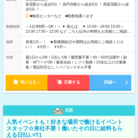
荻窪駅から徒歩5分
/
高円寺駅から徒歩5分
/
西荻窪駅から徒
歩5分
/
…
■物流センターなど ■勤務地選べます
＜1日3時間～OK！＞ ▼ 例えば… ▼ 15:00～18:00 15:00～
勤務時間
22:00 17:00～22:00 など こちら以外の時間もお気軽にご相談く
ださい！
単発1日～！ ★勤務開始日や期間はお気軽にご相談くださ
期間
い！ ＃8月～ ＃9月～
週1日からOK
/
日払いOK
/
履歴書不要
/
40～50代活躍中
/
副
特徴
業・WワークOK
/
服装自由
/
シフト勤務
/
10名以上の大量募
集
/
電話対応なし
/
パソコンスキル不要
気になる！
応募する
詳細へ
未読
人気イベントも！好きな場所で働けるイベント
スタッフ☆来社不要！働いたその日に給料もら
える日払い/T1