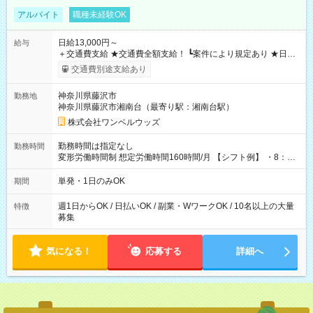
アルバイト
職種未経験OK
日給13,000円～
給与
＋交通費支給 ★交通費全額支給！ ┗案件により規定あり ★日払
いOK！（規定あり） ┗働いたその日に現金GET♪ お仕事後はコ
交通費別途支給あり
ンビニATMから 日払い分を引き落とせます！ 【試用期間】試
用期間なし
神奈川県藤沢市
勤務地
神奈川県藤沢市湘南台（最寄り駅：湘南台駅）
株式会社ワンベルウッズ
勤務時間は指定なし
勤務時間
変形労働時間制 想定労働時間160時間/月 【シフト例】 ・8：00
～21：00
単発・1日のみOK
期間
週1日からOK / 日払いOK / 副業・WワークOK / 10名以上の大量
特徴
募集
気になる！
応募する
詳細へ