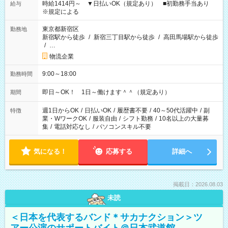
時給1414円～ ▼日払いOK（規定あり） ■初勤務手当あり
給与
※規定による
東京都新宿区
勤務地
新宿駅から徒歩
/
新宿三丁目駅から徒歩
/
高田馬場駅から徒歩
/
…
物流企業
9:00～18:00
勤務時間
即日～OK！ 1日～働けます＾＾（規定あり）
期間
週1日からOK
/
日払いOK
/
履歴書不要
/
40～50代活躍中
/
副
特徴
業・WワークOK
/
服装自由
/
シフト勤務
/
10名以上の大量募
集
/
電話対応なし
/
パソコンスキル不要
気になる！
応募する
詳細へ
掲載日：2026.08.03
未読
＜日本を代表するバンド＊サカナクション＞ツ