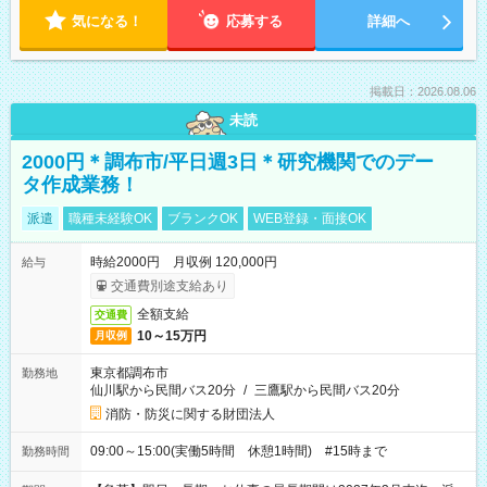
気になる！
応募する
詳細へ
掲載日：2026.08.06
未読
2000円＊調布市/平日週3日＊研究機関でのデー
タ作成業務！
派遣
職種未経験OK
ブランクOK
WEB登録・面接OK
時給2000円 月収例 120,000円
給与
交通費別途支給あり
全額支給
交通費
10～15万円
月収例
東京都調布市
勤務地
仙川駅から民間バス20分
/
三鷹駅から民間バス20分
消防・防災に関する財団法人
09:00～15:00(実働5時間 休憩1時間) #15時まで
勤務時間