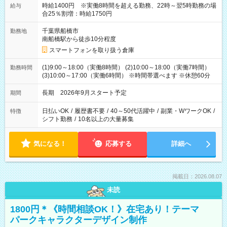
時給1400円 ※実働8時間を超える勤務、22時～翌5時勤務の場
給与
合25％割増：時給1750円
千葉県船橋市
勤務地
南船橋駅から徒歩10分程度
スマートフォンを取り扱う倉庫
(1)9:00～18:00（実働8時間） (2)10:00～18:00（実働7時間）
勤務時間
(3)10:00～17:00（実働6時間） ※時間帯選べます ※休憩60分
長期 2026年9月スタート予定
期間
日払いOK
/
履歴書不要
/
40～50代活躍中
/
副業・WワークOK
/
特徴
シフト勤務
/
10名以上の大量募集
気になる！
応募する
詳細へ
掲載日：2026.08.07
未読
1800円＊《時間相談OK！》在宅あり！テーマ
パークキャラクターデザイン制作