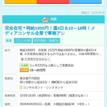
掲載日：2026.08.06
未読
完全在宅＊時給1900円！週4日＆10～16時！メ
ディアコンサル企業で事務アシ
派遣
ブランクOK
WEB登録・面接OK
時給1900円 月収例 15万円 時給1900円×実働5h×週4日×4
給与
週 ※月収例を保証するものではありません。※給与即受取りサ
ービス利用可（利用条件有）
交通費別途支給あり
1ヶ月3万円を上限として実費支給
交通費
15～20万円
月収例
東京都千代田区
勤務地
四ツ谷駅から徒歩2分
/
麹町駅から徒歩13分
コンサルタント・シンクタンク
10:00-16:00（休憩60分）実働5時間（残業少なめ！）
勤務時間
2026年09月01日～長期 ※開始日相談OK ※9月～！
期間