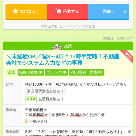
気になる！
応募する
詳細へ
掲載元企業名
ヒューマンリソシア株式会社
掲載日：2026.08.07
未読
NEW
＼未経験OK／週3～4日＊17時半定時！不動産
会社でシステム入力などの事務
派遣
職種未経験OK
ブランクOK
WEB登録・面接OK
時給1300円＋交 ■給与の前払いが可能な速払いサービスあり
給与
交通費別途支給あり
交通費支給あり
交通費
千葉県船橋市
勤務地
京成
船橋駅
から徒歩9分
/
船橋駅
から徒歩11分
不動産会社
8:30～17:30 ※休憩60分。※10時～16時の勤務もあります。※
勤務時間