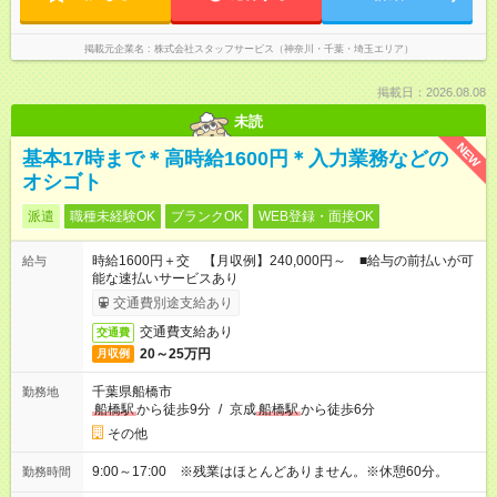
掲載元企業名
株式会社スタッフサービス（神奈川・千葉・埼玉エリア）
掲載日：2026.08.08
未読
NEW
基本17時まで＊高時給1600円＊入力業務などの
オシゴト
派遣
職種未経験OK
ブランクOK
WEB登録・面接OK
時給1600円＋交 【月収例】240,000円～ ■給与の前払いが可
給与
能な速払いサービスあり
交通費別途支給あり
交通費支給あり
交通費
20～25万円
月収例
千葉県船橋市
勤務地
船橋駅
から徒歩9分
/
京成
船橋駅
から徒歩6分
その他
9:00～17:00 ※残業はほとんどありません。※休憩60分。
勤務時間