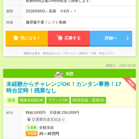
勤務時間は週20時間程度で調整します。
2026/09/03～長期 ※9月～！
期間
履歴書不要
/
シフト勤務
特徴
気になる！
応募する
詳細へ
掲載元企業名
株式会社スタッフサービス（神奈川・千葉・埼玉エリア）
掲載日：2026.08.06
未読
NEW
未経験からチャレンジOK！カンタン事務！17
時台定時！残業なし
派遣
職種未経験OK
ブランクOK
WEB登録・面接OK
時給1600円 月収例 256,000円
給与
交通費別途支給あり
全額支給
交通費
25～30万円
月収例