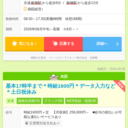
京成
船橋駅
から徒歩9分
/
船橋駅
から徒歩12分
病院経営♪
08:30～17:30(実働8時間 休憩1時間)
勤務時間
2026年08月中旬～長期 ※8月～！
期間
気になる！
応募する
詳細へ
掲載元企業名
パーソルテンプスタッフ株式会社 首都圏
掲載日：2026.08.08
未読
NEW
基本17時半まで＊時給1600円＊データ入力など
＊土日祝休み
派遣
職種未経験OK
ブランクOK
WEB登録・面接OK
時給1600円＋交 【月収例】256,000円～ ■給与の前払いが可
給与
能な速払いサービスあり
交通費別途支給あり