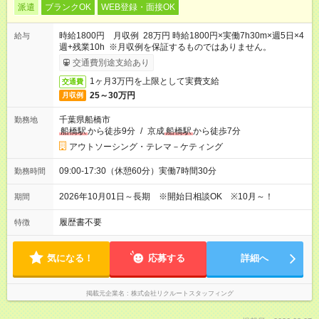
派遣
ブランクOK
WEB登録・面接OK
時給1800円 月収例 28万円 時給1800円×実働7h30m×週5日×4
給与
週+残業10h ※月収例を保証するものではありません。
交通費別途支給あり
1ヶ月3万円を上限として実費支給
交通費
25～30万円
月収例
千葉県船橋市
勤務地
船橋駅
から徒歩9分
/
京成
船橋駅
から徒歩7分
アウトソーシング・テレマ－ケティング
09:00-17:30（休憩60分）実働7時間30分
勤務時間
2026年10月01日～長期 ※開始日相談OK ※10月～！
期間
履歴書不要
特徴
気になる！
応募する
詳細へ
掲載元企業名
株式会社リクルートスタッフィング