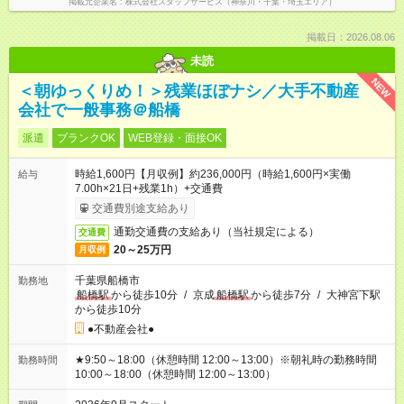
掲載元企業名
株式会社スタッフサービス（神奈川・千葉・埼玉エリア）
掲載日：2026.08.06
未読
NEW
＜朝ゆっくりめ！＞残業ほぼナシ／大手不動産
会社で一般事務＠船橋
派遣
ブランクOK
WEB登録・面接OK
時給1,600円【月収例】約236,000円（時給1,600円×実働
給与
7.00h×21日+残業1h）+交通費
交通費別途支給あり
通勤交通費の支給あり（当社規定による）
交通費
20～25万円
月収例
千葉県船橋市
勤務地
船橋駅
から徒歩10分
/
京成
船橋駅
から徒歩7分
/
大神宮下駅
から徒歩10分
●不動産会社●
★9:50～18:00（休憩時間 12:00～13:00）※朝礼時の勤務時間
勤務時間
10:00～18:00（休憩時間 12:00～13:00）