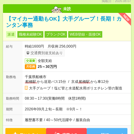
掲載日：2026.08.07
未読
NEW
【マイカー通勤もOK】大手グループ！長期！カ
ンタン事務
派遣
職種未経験OK
ブランクOK
WEB登録・面接OK
時給1600円 月収例 256,000円
給与
交通費別途支給あり
全額支給
交通費
25～30万円
月収例
千葉県船橋市
勤務地
船橋駅
から送迎バス15分
/
京成
船橋駅
から車12分
大手グループ！塩ビ管と水道配水用ポリエチレン管の製造
08:30～17:30(実働8時間 休憩1時間)
勤務時間
2026年09月上旬～長期 ※9月～！
期間
履歴書不要
/
40～50代活躍中
/
服装自由
特徴