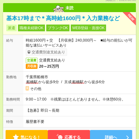
未読
NEW
基本17時まで＊高時給1600円＊入力業務など
派遣
職種未経験OK
ブランクOK
WEB登録・面接OK
時給1600円＋交 【月収例】240,000円～ ■給与の前払いが可
給与
能な速払いサービスあり
交通費別途支給あり
交通費支給あり
交通費
20～25万円
月収例
千葉県船橋市
勤務地
船橋駅
から徒歩9分
/
京成
船橋駅
から徒歩6分
その他
9:00～17:00 ※残業はほとんどありません。※休憩60分。
勤務時間
【急募】即日～長期
期間
履歴書不要
特徴
気になる！
応募する
詳細へ