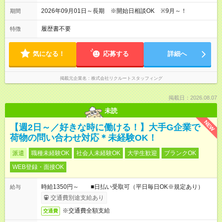
2026年09月01日～長期 ※開始日相談OK ※9月～！
期間
履歴書不要
特徴
気になる！
応募する
詳細へ
掲載元企業名
株式会社リクルートスタッフィング
掲載日：2026.08.07
未読
NEW
【週2日～／好きな時に働ける！】大手G企業で
荷物の問い合わせ対応＊未経験OK！
派遣
職種未経験OK
社会人未経験OK
大学生歓迎
ブランクOK
WEB登録・面接OK
時給1350円～ ■日払い受取可（平日毎日OK※規定あり）
給与
交通費別途支給あり
※交通費全額支給
交通費