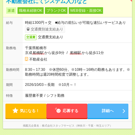
不動産会社にてシステム入力など
派遣
職種未経験OK
ブランクOK
WEB登録・面接OK
時給1300円＋交 ■給与の前払いが可能な速払いサービスあり
給与
交通費別途支給あり
交通費支給あり
交通費
千葉県船橋市
勤務地
京成
船橋駅
から徒歩9分
/
船橋駅
から徒歩11分
不動産会社
8:30～17:30 ※休憩60分。※10時～16時の勤務もあります。※
勤務時間
勤務時間は週20時間程度で調整します。
2026/10/03～長期 ※10月～！
期間
履歴書不要
/
シフト勤務
特徴
気になる！
応募する
詳細へ
掲載元企業名
株式会社スタッフサービス（神奈川・千葉・埼玉エリア）