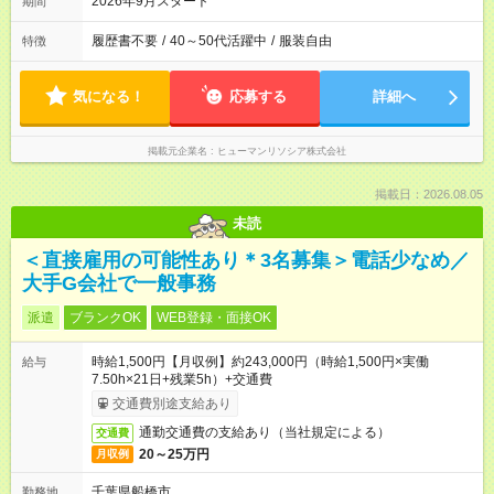
2026年9月スタート
期間
履歴書不要
/
40～50代活躍中
/
服装自由
特徴
気になる！
応募する
詳細へ
掲載元企業名
ヒューマンリソシア株式会社
掲載日：2026.08.05
未読
＜直接雇用の可能性あり＊3名募集＞電話少なめ／
大手G会社で一般事務
派遣
ブランクOK
WEB登録・面接OK
時給1,500円【月収例】約243,000円（時給1,500円×実働
給与
7.50h×21日+残業5h）+交通費
交通費別途支給あり
通勤交通費の支給あり（当社規定による）
交通費
20～25万円
月収例
千葉県船橋市
勤務地