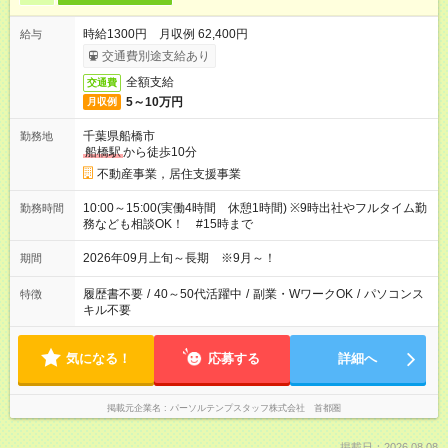
時給1300円 月収例 62,400円
給与
交通費別途支給あり
全額支給
交通費
5～10万円
月収例
千葉県船橋市
勤務地
船橋駅
から徒歩10分
不動産事業，居住支援事業
10:00～15:00(実働4時間 休憩1時間) ※9時出社やフルタイム勤
勤務時間
務なども相談OK！ #15時まで
2026年09月上旬～長期 ※9月～！
期間
履歴書不要
/
40～50代活躍中
/
副業・WワークOK
/
パソコンス
特徴
キル不要
気になる！
応募する
詳細へ
掲載元企業名
パーソルテンプスタッフ株式会社 首都圏
掲載日：2026.08.08