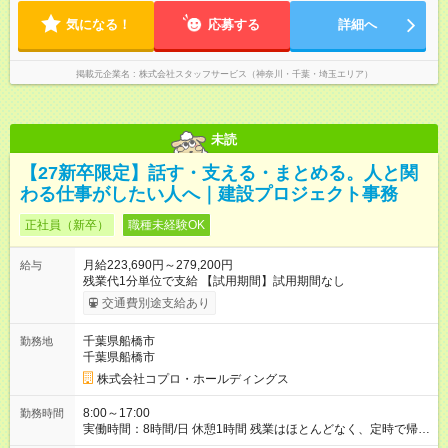
気になる！
応募する
詳細へ
掲載元企業名
株式会社スタッフサービス（神奈川・千葉・埼玉エリア）
未読
【27新卒限定】話す・支える・まとめる。人と関
わる仕事がしたい人へ｜建設プロジェクト事務
正社員（新卒）
職種未経験OK
月給223,690円～279,200円
給与
残業代1分単位で支給 【試用期間】試用期間なし
交通費別途支給あり
千葉県船橋市
勤務地
千葉県船橋市
株式会社コプロ・ホールディングス
8:00～17:00
勤務時間
実働時間：8時間/日 休憩1時間 残業はほとんどなく、定時で帰れ
る日が多い働き方です。 毎日の業務は進捗管理や事務が中心な