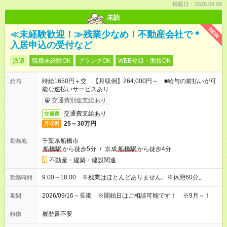
掲載日：2026.08.09
未読
NEW
≪未経験歓迎！≫残業少なめ！不動産会社で＊
入居申込の受付など
派遣
職種未経験OK
ブランクOK
WEB登録・面接OK
時給1650円＋交 【月収例】264,000円～ ■給与の前払いが可
給与
能な速払いサービスあり
交通費別途支給あり
交通費支給あり
交通費
25～30万円
月収例
千葉県船橋市
勤務地
船橋駅
から徒歩5分
/
京成
船橋駅
から徒歩4分
不動産・建築・建設関連
9:00～18:00 ※残業はほとんどありません。※休憩60分。
勤務時間
2026/09/16～長期 ※開始日はご相談可能です！ ※9月～！
期間
履歴書不要
特徴