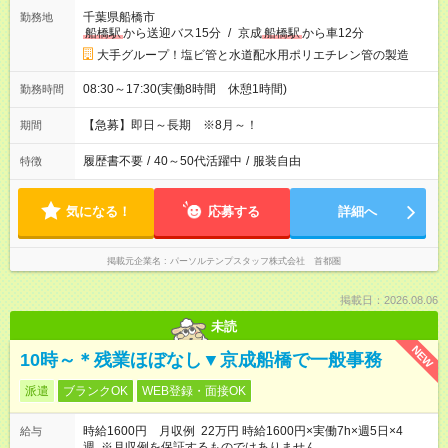
千葉県船橋市
勤務地
船橋駅
から送迎バス15分
/
京成
船橋駅
から車12分
大手グループ！塩ビ管と水道配水用ポリエチレン管の製造
08:30～17:30(実働8時間 休憩1時間)
勤務時間
【急募】即日～長期 ※8月～！
期間
履歴書不要
/
40～50代活躍中
/
服装自由
特徴
気になる！
応募する
詳細へ
掲載元企業名
パーソルテンプスタッフ株式会社 首都圏
掲載日：2026.08.06
未読
NEW
10時～＊残業ほぼなし▼京成船橋で一般事務
派遣
ブランクOK
WEB登録・面接OK
時給1600円 月収例 22万円 時給1600円×実働7h×週5日×4
給与
週 ※月収例を保証するものではありません。