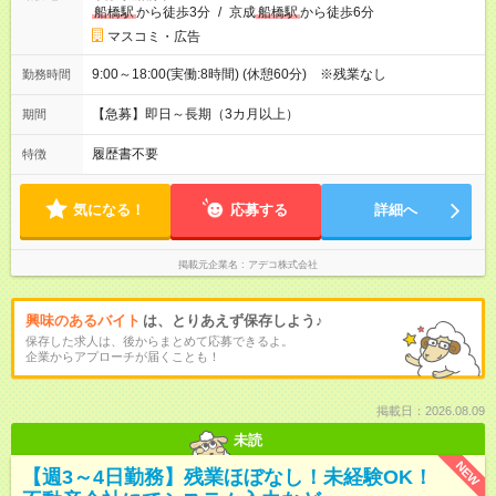
船橋駅
から徒歩3分
/
京成
船橋駅
から徒歩6分
マスコミ・広告
9:00～18:00(実働:8時間) (休憩60分) ※残業なし
勤務時間
【急募】即日～長期（3カ月以上）
期間
履歴書不要
特徴
気になる！
応募する
詳細へ
掲載元企業名
アデコ株式会社
興味のあるバイト
は、とりあえず保存しよう♪
保存した求人は、後からまとめて応募できるよ。
企業からアプローチが届くことも！
掲載日：2026.08.09
未読
NEW
【週3～4日勤務】残業ほぼなし！未経験OK！