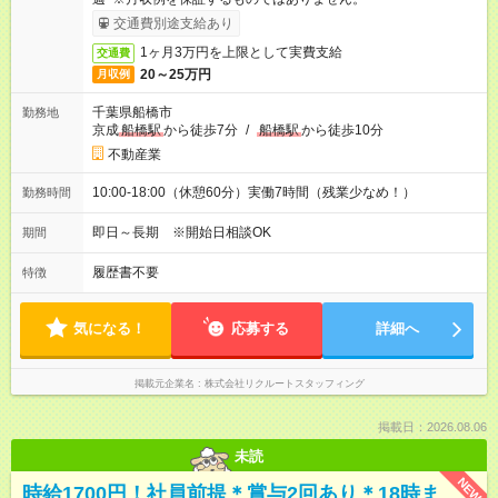
交通費別途支給あり
1ヶ月3万円を上限として実費支給
交通費
20～25万円
月収例
千葉県船橋市
勤務地
京成
船橋駅
から徒歩7分
/
船橋駅
から徒歩10分
不動産業
10:00-18:00（休憩60分）実働7時間（残業少なめ！）
勤務時間
即日～長期 ※開始日相談OK
期間
履歴書不要
特徴
気になる！
応募する
詳細へ
掲載元企業名
株式会社リクルートスタッフィング
掲載日：2026.08.06
未読
NEW
時給1700円！社員前提＊賞与2回あり＊18時ま