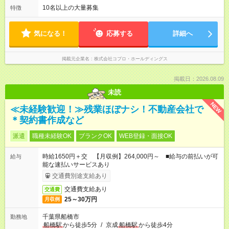
ので、 「今日やるべき仕事」が終われば、自然と区切りをつけ
10名以上の大量募集
特徴
やすいのが特長。 突発的な対応も少なく、無理をさせない働き
方を大切にしています。
気になる！
応募する
詳細へ
掲載元企業名
株式会社コプロ・ホールディングス
掲載日：2026.08.09
未読
NEW
≪未経験歓迎！≫残業ほぼナシ！不動産会社で
＊契約書作成など
派遣
職種未経験OK
ブランクOK
WEB登録・面接OK
時給1650円＋交 【月収例】264,000円～ ■給与の前払いが可
給与
能な速払いサービスあり
交通費別途支給あり
交通費支給あり
交通費
25～30万円
月収例
千葉県船橋市
勤務地
船橋駅
から徒歩5分
/
京成
船橋駅
から徒歩4分