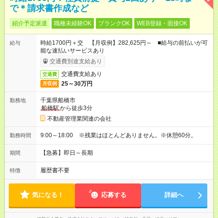
で＊請求書作成など
紹介予定派遣
職種未経験OK
ブランクOK
WEB登録・面接OK
時給1700円＋交 【月収例】282,625円～ ■給与の前払いが可
給与
能な速払いサービスあり
交通費別途支給あり
交通費支給あり
交通費
25～30万円
月収例
千葉県船橋市
勤務地
船橋駅
から徒歩3分
不動産管理業関連の会社
9:00～18:00 ※残業はほとんどありません。※休憩60分。
勤務時間
【急募】即日～長期
期間
履歴書不要
特徴
気になる！
応募する
詳細へ