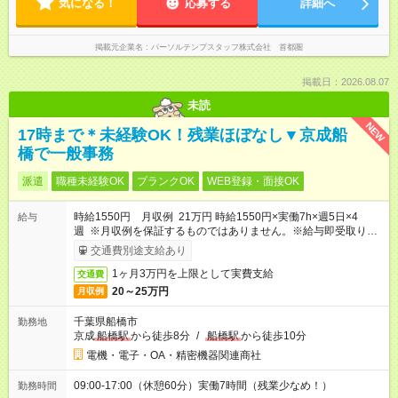
気になる！
応募する
詳細へ
掲載元企業名
パーソルテンプスタッフ株式会社 首都圏
掲載日：2026.08.07
未読
NEW
17時まで＊未経験OK！残業ほぼなし▼京成船
橋で一般事務
派遣
職種未経験OK
ブランクOK
WEB登録・面接OK
時給1550円 月収例 21万円 時給1550円×実働7h×週5日×4
給与
週 ※月収例を保証するものではありません。※給与即受取りサ
ービス利用可（利用条件有）
交通費別途支給あり
1ヶ月3万円を上限として実費支給
交通費
20～25万円
月収例
千葉県船橋市
勤務地
京成
船橋駅
から徒歩8分
/
船橋駅
から徒歩10分
電機・電子・OA・精密機器関連商社
09:00-17:00（休憩60分）実働7時間（残業少なめ！）
勤務時間