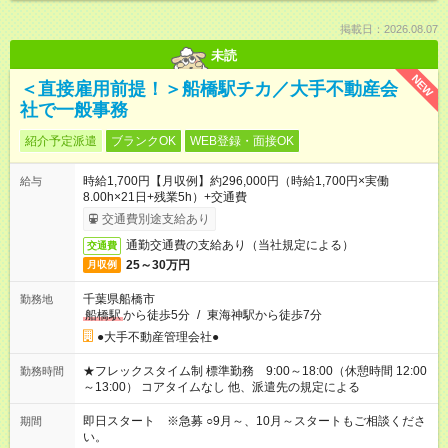
掲載日：2026.08.07
未読
NEW
＜直接雇用前提！＞船橋駅チカ／大手不動産会
社で一般事務
紹介予定派遣
ブランクOK
WEB登録・面接OK
時給1,700円【月収例】約296,000円（時給1,700円×実働
給与
8.00h×21日+残業5h）+交通費
交通費別途支給あり
通勤交通費の支給あり（当社規定による）
交通費
25～30万円
月収例
千葉県船橋市
勤務地
船橋駅
から徒歩5分
/
東海神駅から徒歩7分
●大手不動産管理会社●
★フレックスタイム制 標準勤務 9:00～18:00（休憩時間 12:00
勤務時間
～13:00） コアタイムなし 他、派遣先の規定による
即日スタート ※急募 ○9月～、10月～スタートもご相談くださ
期間
い。