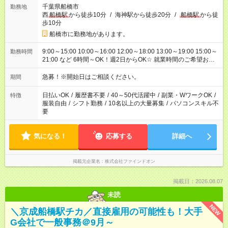
千葉県船橋市
勤務地
西
船橋駅
から徒歩10分
/
海神駅から徒歩20分
/
船橋駅
から徒
歩10分
船橋市に勤務地があります。
9:00～15:00 10:00～16:00 12:00～18:00 13:00～19:00 15:00～
勤務時間
21:00 など 6時間～OK！週2日からOK☆ 就業時間のご希望お伝
えください！
急募！※開始日はご相談ください。
期間
日払いOK
/
履歴書不要
/
40～50代活躍中
/
副業・WワークOK
/
特徴
服装自由
/
シフト勤務
/
10名以上の大量募集
/
パソコンスキル不
要
気になる！
応募する
詳細へ
掲載元企業名
株式会社ファインドオン
掲載日：2026.08.07
未読
NEW
＼京成船橋駅チカ／直接雇用の可能性も！大手
G会社で一般事務＠9月～