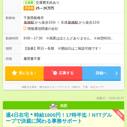
交通費支給あり
交通費
25～30万円
月収例
千葉県船橋市
勤務地
船橋駅
から徒歩15分
/
京成
船橋駅
から徒歩12分
情報通信関連の会社
9:00～17:30 ※残業はほとんどありません。※休憩60分。
勤務時間
【急募】即日～長期 ※開始日はご相談可能です！
期間
履歴書不要
特徴
気になる！
応募する
詳細へ
掲載元企業名
株式会社スタッフサービス（神奈川・千葉・埼玉エリア）
掲載日：2026.08.07
未読
NEW
週4日在宅＊時給1800円！17時半迄！NTTグル
ープで決裁に関わる事務サポート