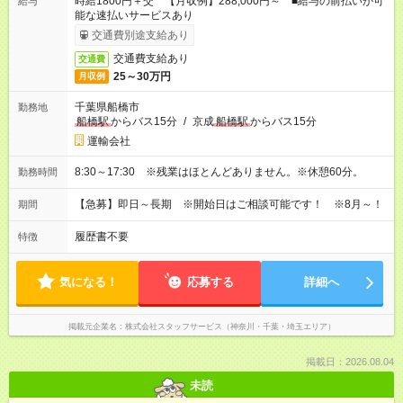
時給1800円＋交 【月収例】288,000円～ ■給与の前払いが可
給与
能な速払いサービスあり
交通費別途支給あり
交通費支給あり
交通費
25～30万円
月収例
千葉県船橋市
勤務地
船橋駅
からバス15分
/
京成
船橋駅
からバス15分
運輸会社
8:30～17:30 ※残業はほとんどありません。※休憩60分。
勤務時間
【急募】即日～長期 ※開始日はご相談可能です！ ※8月～！
期間
履歴書不要
特徴
気になる！
応募する
詳細へ
掲載元企業名
株式会社スタッフサービス（神奈川・千葉・埼玉エリア）
掲載日：2026.08.04
未読