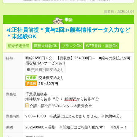
掲載日：2026.08.04
未読
≪正社員前提＊賞与2回≫顧客情報データ入力など
＊未経験OK
紹介予定派遣
職種未経験OK
ブランクOK
WEB登録・面接OK
時給1650円＋交 【月収例】264,000円～ ■給与の前払いが可
給与
能な速払いサービスあり
交通費別途支給あり
交通費支給あり
交通費
25～30万円
月収例
千葉県船橋市
勤務地
海神駅から徒歩15分
/
船橋駅
から徒歩20分
介護・福祉用品のレンタル＆販売会社
9:00～18:00 ※残業はほとんどありません。※休憩60分。
勤務時間
2026/09/06～長期 ※開始日はご相談可能です！ ※9月～！
期間