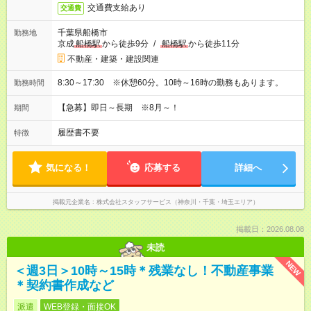
交通費支給あり
交通費
千葉県船橋市
勤務地
京成
船橋駅
から徒歩9分
/
船橋駅
から徒歩11分
不動産・建築・建設関連
8:30～17:30 ※休憩60分。10時～16時の勤務もあります。
勤務時間
【急募】即日～長期 ※8月～！
期間
履歴書不要
特徴
気になる！
応募する
詳細へ
掲載元企業名
株式会社スタッフサービス（神奈川・千葉・埼玉エリア）
掲載日：2026.08.08
未読
NEW
＜週3日＞10時～15時＊残業なし！不動産事業
＊契約書作成など
派遣
WEB登録・面接OK