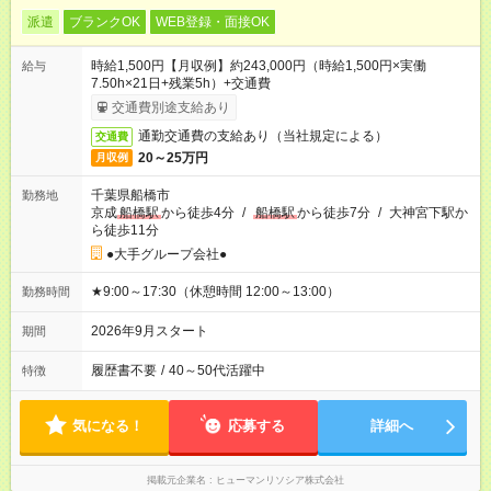
派遣
ブランクOK
WEB登録・面接OK
時給1,500円【月収例】約243,000円（時給1,500円×実働
給与
7.50h×21日+残業5h）+交通費
交通費別途支給あり
通勤交通費の支給あり（当社規定による）
交通費
20～25万円
月収例
千葉県船橋市
勤務地
京成
船橋駅
から徒歩4分
/
船橋駅
から徒歩7分
/
大神宮下駅か
ら徒歩11分
●大手グループ会社●
★9:00～17:30（休憩時間 12:00～13:00）
勤務時間
2026年9月スタート
期間
履歴書不要
/
40～50代活躍中
特徴
気になる！
応募する
詳細へ
掲載元企業名
ヒューマンリソシア株式会社