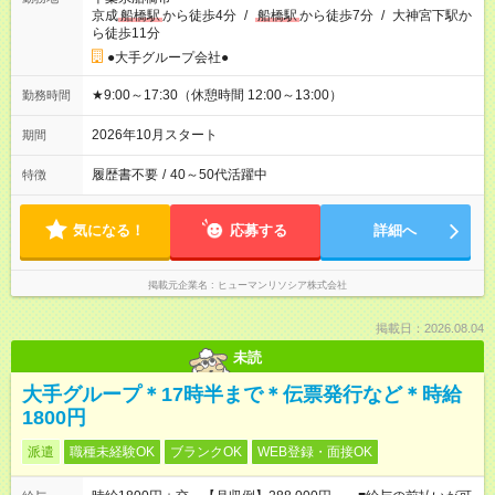
京成
船橋駅
から徒歩4分
/
船橋駅
から徒歩7分
/
大神宮下駅か
ら徒歩11分
●大手グループ会社●
★9:00～17:30（休憩時間 12:00～13:00）
勤務時間
2026年10月スタート
期間
履歴書不要
/
40～50代活躍中
特徴
気になる！
応募する
詳細へ
掲載元企業名
ヒューマンリソシア株式会社
掲載日：2026.08.04
未読
大手グループ＊17時半まで＊伝票発行など＊時給
1800円
派遣
職種未経験OK
ブランクOK
WEB登録・面接OK