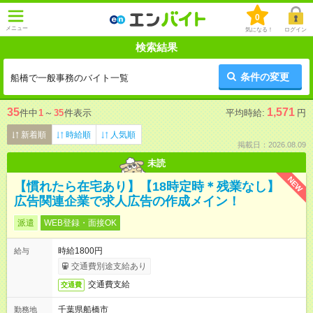
0
メニュー
気になる！
ログイン
検索結果
条件の変更
船橋で一般事務のバイト一覧
35
1,571
件中
1
～
35
件表示
平均時給:
円
新着順
時給順
人気順
掲載日：2026.08.09
未読
NEW
【慣れたら在宅あり】【18時定時＊残業なし】
広告関連企業で求人広告の作成メイン！
派遣
WEB登録・面接OK
時給1800円
給与
交通費別途支給あり
交通費支給
交通費
千葉県船橋市
勤務地