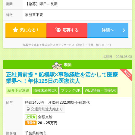
【急募】即日～長期
期間
履歴書不要
特徴
気になる！
応募する
詳細へ
掲載元企業名
株式会社スタッフサービス（神奈川・千葉・埼玉エリア）
掲載日：2026.08.08
未読
NEW
正社員前提＊船橋駅×事務経験を活かして医療
業界へ！年休125日の医療法人
紹介予定派遣
職種未経験OK
ブランクOK
WEB登録・面接OK
時給1450円 月収例 232,000円+残業代
給与
交通費別途支給あり
全額支給
交通費
20～25万円
月収例
千葉県船橋市
勤務地