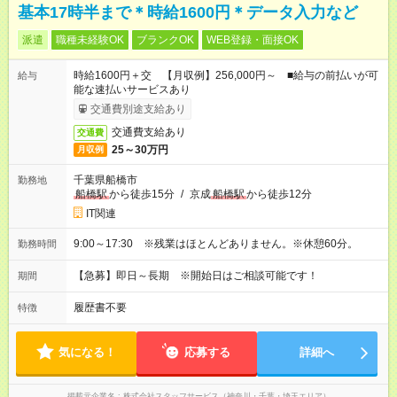
基本17時半まで＊時給1600円＊データ入力など
派遣
職種未経験OK
ブランクOK
WEB登録・面接OK
時給1600円＋交 【月収例】256,000円～ ■給与の前払いが可
給与
能な速払いサービスあり
交通費別途支給あり
交通費支給あり
交通費
25～30万円
月収例
千葉県船橋市
勤務地
船橋駅
から徒歩15分
/
京成
船橋駅
から徒歩12分
IT関連
9:00～17:30 ※残業はほとんどありません。※休憩60分。
勤務時間
【急募】即日～長期 ※開始日はご相談可能です！
期間
履歴書不要
特徴
気になる！
応募する
詳細へ
掲載元企業名
株式会社スタッフサービス（神奈川・千葉・埼玉エリア）