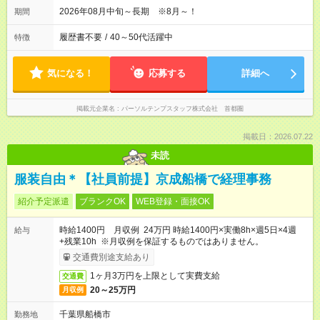
2026年08月中旬～長期 ※8月～！
期間
履歴書不要
/
40～50代活躍中
特徴
気になる！
応募する
詳細へ
掲載元企業名
パーソルテンプスタッフ株式会社 首都圏
掲載日：2026.07.22
未読
服装自由＊【社員前提】京成船橋で経理事務
紹介予定派遣
ブランクOK
WEB登録・面接OK
時給1400円 月収例 24万円 時給1400円×実働8h×週5日×4週
給与
+残業10h ※月収例を保証するものではありません。
交通費別途支給あり
1ヶ月3万円を上限として実費支給
交通費
20～25万円
月収例
千葉県船橋市
勤務地