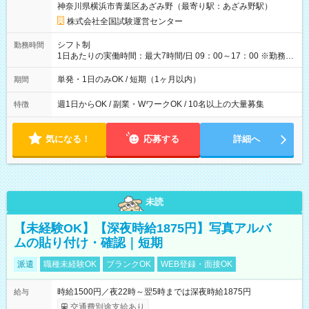
神奈川県横浜市青葉区あざみ野（最寄り駅：あざみ野駅）
×8時間＝日収10,400円＋交通費 ※当日の役割により時給＋100
円の場合あり ・国家試験 7:00～13:30（休憩なし） 時給1,300
株式会社全国試験運営センター
円（役割手当＋100円）×6時間＝日収8,400円＋交通費 【試用期
間】試用期間なし
シフト制
勤務時間
1日あたりの実働時間：最大7時間/日 09：00～17：00 ※勤務時
間は 試験により異なります。
単発・1日のみOK / 短期（1ヶ月以内）
期間
週1日からOK / 副業・WワークOK / 10名以上の大量募集
特徴
気になる！
応募する
詳細へ
未読
【未経験OK】【深夜時給1875円】写真アルバ
ムの貼り付け・確認｜短期
派遣
職種未経験OK
ブランクOK
WEB登録・面接OK
時給1500円／夜22時～翌5時までは深夜時給1875円
給与
交通費別途支給あり