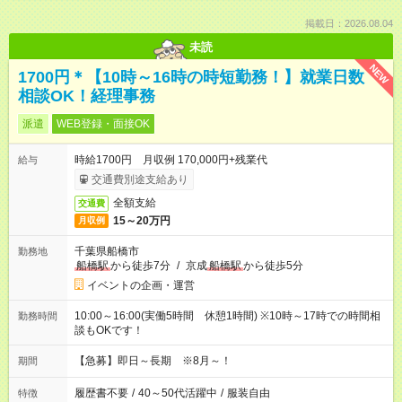
掲載日：2026.08.04
未読
NEW
1700円＊【10時～16時の時短勤務！】就業日数
相談OK！経理事務
派遣
WEB登録・面接OK
時給1700円 月収例 170,000円+残業代
給与
交通費別途支給あり
全額支給
交通費
15～20万円
月収例
千葉県船橋市
勤務地
船橋駅
から徒歩7分
/
京成
船橋駅
から徒歩5分
イベントの企画・運営
10:00～16:00(実働5時間 休憩1時間) ※10時～17時での時間相
勤務時間
談もOKです！
【急募】即日～長期 ※8月～！
期間
履歴書不要
/
40～50代活躍中
/
服装自由
特徴