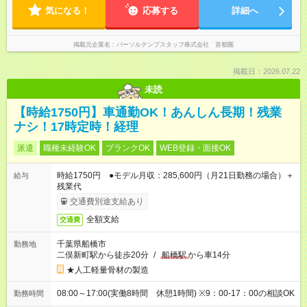
気になる！
応募する
詳細へ
掲載元企業名
パーソルテンプスタッフ株式会社 首都圏
掲載日：2026.07.22
未読
【時給1750円】車通勤OK！あんしん長期！残業
ナシ！17時定時！経理
派遣
職種未経験OK
ブランクOK
WEB登録・面接OK
時給1750円 ●モデル月収：285,600円（月21日勤務の場合）＋
給与
残業代
交通費別途支給あり
全額支給
交通費
千葉県船橋市
勤務地
二俣新町駅から徒歩20分
/
船橋駅
から車14分
★人工軽量骨材の製造
08:00～17:00(実働8時間 休憩1時間) ※9：00-17：00の相談OK
勤務時間