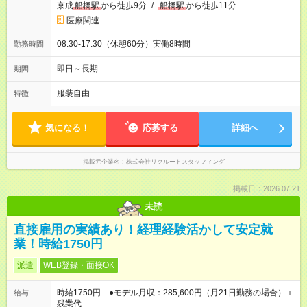
京成
船橋駅
から徒歩9分
/
船橋駅
から徒歩11分
医療関連
08:30-17:30（休憩60分）実働8時間
勤務時間
即日～長期
期間
服装自由
特徴
気になる！
応募する
詳細へ
掲載元企業名
株式会社リクルートスタッフィング
掲載日：2026.07.21
未読
直接雇用の実績あり！経理経験活かして安定就
業！時給1750円
派遣
WEB登録・面接OK
時給1750円 ●モデル月収：285,600円（月21日勤務の場合）＋
給与
残業代