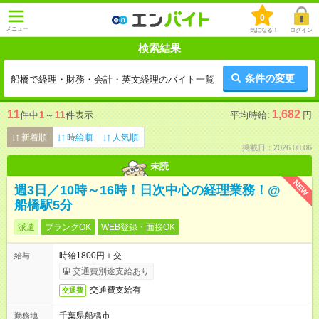
0
メニュー
気になる！
ログイン
検索結果
条件の変更
船橋で経理・財務・会計・英文経理のバイト一覧
11
1,682
件中
1
～
11
件表示
平均時給:
円
新着順
時給順
人気順
掲載日：2026.08.06
未読
NEW
週3日／10時～16時！日次中心の経理業務！@
船橋駅5分
派遣
ブランクOK
WEB登録・面接OK
時給1800円＋交
給与
交通費別途支給あり
交通費支給有
交通費
千葉県船橋市
勤務地