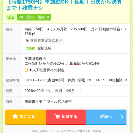
【時給1750円】車通勤OK！長期！日次から決算
まで！残業ナシ
派遣
WEB登録・面接OK
時給1750円 ●モデル月収：285,600円（月21日勤務の場合）＋
給与
残業代
交通費別途支給あり
全額支給
交通費
千葉県船橋市
勤務地
二俣新町駅から徒歩20分
/
船橋駅
から車14分
★人工軽量骨材の製造
08:00～17:00(実働8時間 休憩1時間) ※9：00-17：00の相談OK
勤務時間
2026年09月上旬～長期 ※9月～！
期間
履歴書不要
/
40～50代活躍中
特徴
気になる！
応募する
詳細へ
掲載元企業名
パーソルテンプスタッフ株式会社 首都圏