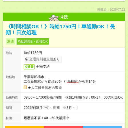
掲載日：2026.07.22
未読
《時間相談OK！》時給1750円！車通勤OK！長
期！日次処理
派遣
WEB登録・面接OK
時給1750円
給与
交通費別途支給あり
全額支給
交通費
千葉県船橋市
勤務地
二俣新町駅から徒歩20分
/
船橋駅
から車14分
★人工軽量骨材の製造
09:00～17:00(実働7時間 休憩1時間) ※8：00-17：00の相談OK
勤務時間
2026年08月中旬～長期 ※8月～！
期間
履歴書不要
/
40～50代活躍中
特徴