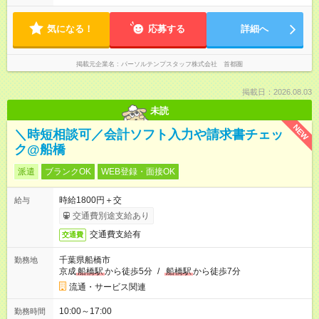
気になる！
応募する
詳細へ
掲載元企業名
パーソルテンプスタッフ株式会社 首都圏
掲載日：2026.08.03
未読
NEW
＼時短相談可／会計ソフト入力や請求書チェッ
ク@船橋
派遣
ブランクOK
WEB登録・面接OK
時給1800円＋交
給与
交通費別途支給あり
交通費支給有
交通費
千葉県船橋市
勤務地
京成
船橋駅
から徒歩5分
/
船橋駅
から徒歩7分
流通・サービス関連
10:00～17:00
勤務時間