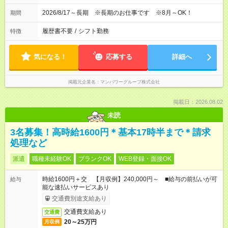
2026/8/17～長期 ※長期のお仕事です ※8月～OK！
期間
履歴書不要
/
シフト勤務
特徴
気になる！
応募する
詳細へ
掲載元企業名
マンパワーグループ株式会社
掲載日：2026.08.02
未読
3名募集！高時給1600円＊基本17時半まで＊請求
処理など
派遣
職種未経験OK
ブランクOK
WEB登録・面接OK
時給1600円＋交 【月収例】240,000円～ ■給与の前払いが可
給与
能な速払いサービスあり
交通費別途支給あり
交通費支給あり
交通費
20～25万円
月収例