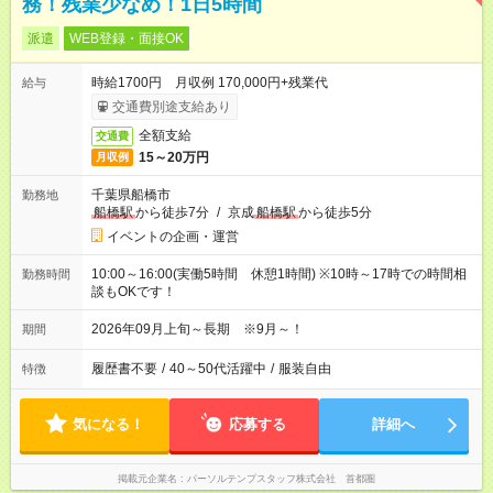
務！残業少なめ！1日5時間
派遣
WEB登録・面接OK
時給1700円 月収例 170,000円+残業代
給与
交通費別途支給あり
全額支給
交通費
15～20万円
月収例
千葉県船橋市
勤務地
船橋駅
から徒歩7分
/
京成
船橋駅
から徒歩5分
イベントの企画・運営
10:00～16:00(実働5時間 休憩1時間) ※10時～17時での時間相
勤務時間
談もOKです！
2026年09月上旬～長期 ※9月～！
期間
履歴書不要
/
40～50代活躍中
/
服装自由
特徴
気になる！
応募する
詳細へ
掲載元企業名
パーソルテンプスタッフ株式会社 首都圏