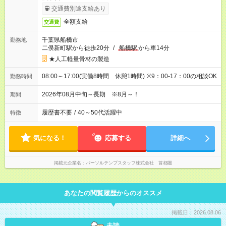
交通費別途支給あり
全額支給
交通費
千葉県船橋市
勤務地
二俣新町駅から徒歩20分
/
船橋駅
から車14分
★人工軽量骨材の製造
08:00～17:00(実働8時間 休憩1時間) ※9：00-17：00の相談OK
勤務時間
2026年08月中旬～長期 ※8月～！
期間
履歴書不要
/
40～50代活躍中
特徴
気になる！
応募する
詳細へ
掲載元企業名
パーソルテンプスタッフ株式会社 首都圏
あなたの閲覧履歴からのオススメ
掲載日：2026.08.06
未読