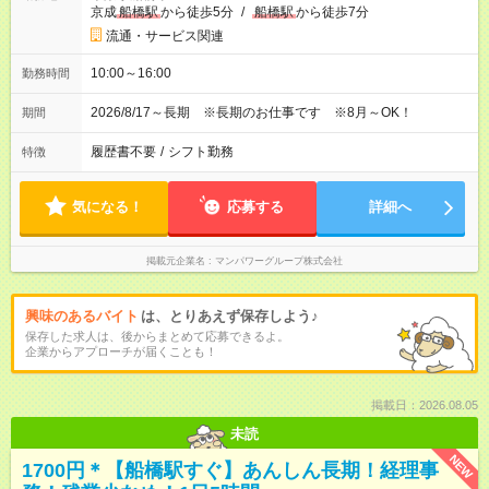
京成
船橋駅
から徒歩5分
/
船橋駅
から徒歩7分
流通・サービス関連
10:00～16:00
勤務時間
2026/8/17～長期 ※長期のお仕事です ※8月～OK！
期間
履歴書不要
/
シフト勤務
特徴
気になる！
応募する
詳細へ
掲載元企業名
マンパワーグループ株式会社
興味のあるバイト
は、とりあえず保存しよう♪
保存した求人は、後からまとめて応募できるよ。
企業からアプローチが届くことも！
掲載日：2026.08.05
未読
NEW
1700円＊【船橋駅すぐ】あんしん長期！経理事