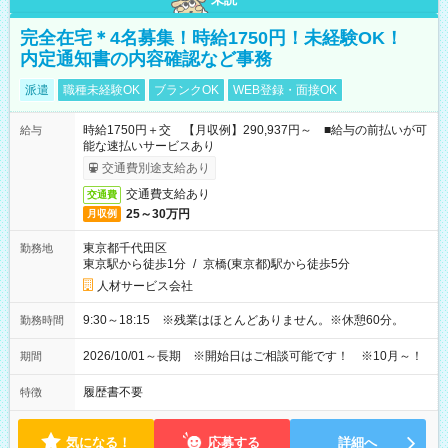
完全在宅＊4名募集！時給1750円！未経験OK！
内定通知書の内容確認など事務
派遣
職種未経験OK
ブランクOK
WEB登録・面接OK
時給1750円＋交 【月収例】290,937円～ ■給与の前払いが可
給与
能な速払いサービスあり
交通費別途支給あり
交通費支給あり
交通費
25～30万円
月収例
東京都千代田区
勤務地
東京駅から徒歩1分
/
京橋(東京都)駅から徒歩5分
人材サービス会社
9:30～18:15 ※残業はほとんどありません。※休憩60分。
勤務時間
2026/10/01～長期 ※開始日はご相談可能です！ ※10月～！
期間
履歴書不要
特徴
気になる！
応募する
詳細へ