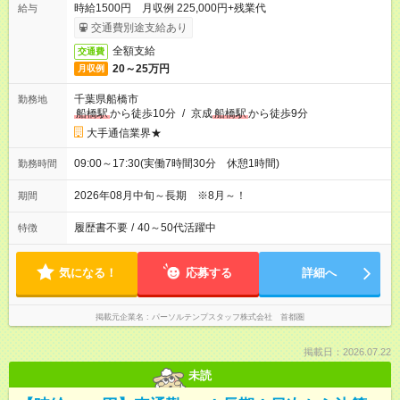
時給1500円 月収例 225,000円+残業代
給与
交通費別途支給あり
全額支給
交通費
20～25万円
月収例
千葉県船橋市
勤務地
船橋駅
から徒歩10分
/
京成
船橋駅
から徒歩9分
大手通信業界★
09:00～17:30(実働7時間30分 休憩1時間)
勤務時間
2026年08月中旬～長期 ※8月～！
期間
履歴書不要
/
40～50代活躍中
特徴
気になる！
応募する
詳細へ
掲載元企業名
パーソルテンプスタッフ株式会社 首都圏
掲載日：2026.07.22
未読