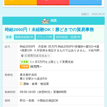
掲載日：2026.08.04
未読
時給2050円！未経験OK！勝どきでの貿易事務
派遣
職種未経験OK
ブランクOK
WEB登録・面接OK
時給2050円 月収例 35万円 時給2050円×実働8h×週5日×4週
給与
+残業10h ※月収例を保証するものではありません。※給与即受
取りサービス利用可（利用条件有）
交通費別途支給あり
1ヶ月3万円を上限として実費支給
交通費
30万円～
月収例
東京都中央区
勤務地
勝どき駅から徒歩5分
運輸・倉庫・物流業
09:00-18:00（休憩60分）実働8時間
勤務時間
即日～長期 ※開始日相談OK
期間