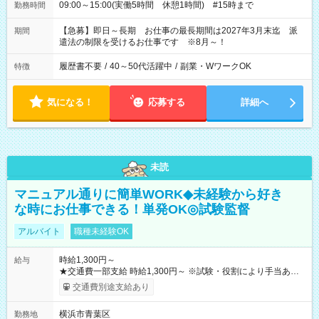
09:00～15:00(実働5時間 休憩1時間) #15時まで
勤務時間
【急募】即日～長期 お仕事の最長期間は2027年3月末迄 派
期間
遣法の制限を受けるお仕事です ※8月～！
履歴書不要
/
40～50代活躍中
/
副業・WワークOK
特徴
気になる！
応募する
詳細へ
未読
マニュアル通りに簡単WORK◆未経験から好き
な時にお仕事できる！単発OK◎試験監督
アルバイト
職種未経験OK
時給1,300円～
給与
★交通費一部支給 時給1,300円～ ※試験・役割により手当あり
※勤務回数により昇給あり 【即給（前払い）オプションあ
交通費別途支給あり
り！】 希望される場合、勤務から1週間ほどで給与の一部を受け
取れます。 ※手数料418円がかかります。 【過去試験日の収入
横浜市青葉区
勤務地
例】 ・河合塾模擬試験 8:30～17:30（休憩1時間） 時給1,300円