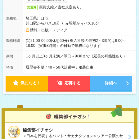
実費支給／当社規定あり。
交通費
埼玉県川口市
勤務地
川口駅からバス10分
/
赤羽駅からバス10分
情報・出版・メディア
(1)21:00-06:00(休憩60分) ※入社後の最初2～3週間は9:00～
勤務時間
18:00（実働8時間）の日勤で勤務になります
1ヶ月以上3ヶ月未満／即日～9/30まで（延長の可能性あり）
期間
履歴書不要
/
40～50代活躍中
/
服装自由
特徴
気になる！
応募する
詳細へ
編集部イチオシ
＜日本を代表するバンド＊サカナクション＞ツアー公演のサ