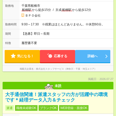
千葉県船橋市
勤務地
船橋駅
から徒歩15分
/
京成
船橋駅
から徒歩12分
ＢＰＯ会社
9:00～17:30 ※残業はほとんどありません。※休憩60分。
勤務時間
【急募】即日～長期
期間
履歴書不要
特徴
気になる！
応募する
詳細へ
掲載元企業名
株式会社スタッフサービス（神奈川・千葉・埼玉エリア）
掲載日：2026.07.27
未読
大手通信関連！派遣スタッフの方が活躍中の環境
です＊経理データ入力＆チェック
派遣
職種未経験OK
ブランクOK
WEB登録・面接OK