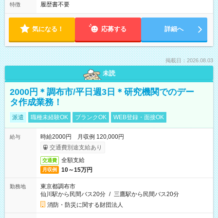
履歴書不要
特徴
気になる！
応募する
詳細へ
掲載日：2026.08.03
未読
2000円＊調布市/平日週3日＊研究機関でのデー
タ作成業務！
派遣
職種未経験OK
ブランクOK
WEB登録・面接OK
時給2000円 月収例 120,000円
給与
交通費別途支給あり
全額支給
交通費
10～15万円
月収例
東京都調布市
勤務地
仙川駅から民間バス20分
/
三鷹駅から民間バス20分
消防・防災に関する財団法人