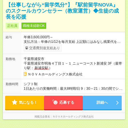
【仕事しながら“留学気分”】『駅前留学NOVA』
のスクールカウンセラー（教室運営）◆生徒の成
長を応援
正社員
職種未経験OK
年俸3,600,000円～
給与
支払方法：年俸の1/12を毎月支給 上記額にはみなし残業代を含
みます。※超過分は全額支給いたします。 みなし残業代 30,000
交通費別途支給あり
円／月 みなし残業時間 15時間／月 ★頑張りが収入に直結！イン
センティブ。 ―――――――――――― 校舎の目標達成度な
千葉県浦安市
勤務地
ど、成果に応じて年2回インセンティブを支給します。一般職の
千葉県浦安市明海４丁目１－１ ニューコースト新浦安 3F（最寄
社員が、半期で20～30万円のインセンティブを手にした実績
り駅：
新浦安駅
）
も。頑張りが目に見える形で収入に還元されるため、高いモチ
ベーションで仕事に取り組めます。 ★毎月チャンスあり！スピ
ＮＯＶＡホールディングス株式会社
ーディな昇格。 ―――――――――――― 年1回の査定に加
え、毎月、現場の管理職が優秀な人材を役員に推薦する制度が
シフト制
勤務時間
あります。実力が認められれば、年度の途中でも昇格。実際、
1日あたりの実働時間：最大8時間/日 9：30～21：30の間でシフ
入社2～3年目でサブマネージャーへ、20代で管理職へとキャリ
ト制 ［ シフト例 ］ ・平日⇒12：30-21：30 ・土日祝⇒10：00-
アアップするケースも珍しくありません。 【試用期間】試用期
19：00 ★自分のペースで進めやすい！
間あり 試用期間の長さ：1ヶ月 ※ 雇用形態と給与に、本採用時
気になる！
―――――――――――― 一校舎を一人で担当する場合も多い
応募する
詳細へ
と異なる部分があります。 雇用形態：インターンシップ 給与：
ので、スケジュール管理はあなた次第。「今日は定時で帰っ
時給 1,400円以上 ※月途中での入社の場合、その月の月末までは
て、明日に備えよう」など、調整しやすい環境です。
インターンとして勤務になります。
掲載元企業名
ＮＯＶＡホールディングス株式会社