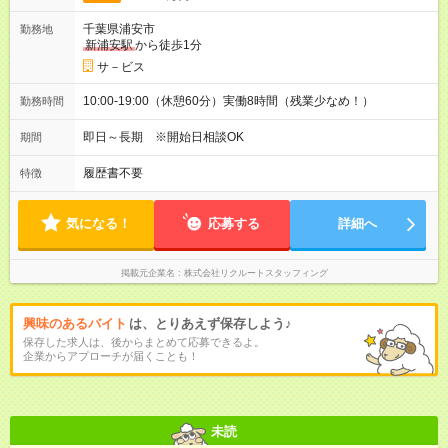
千葉県浦安市
勤務地
新浦安駅
から徒歩1分
サ－ビス
10:00-19:00（休憩60分）実働8時間（残業少なめ！）
勤務時間
即日～長期 ※開始日相談OK
期間
履歴書不要
特徴
気になる！
応募する
詳細へ
掲載元企業名
株式会社リクルートスタッフィング
興味のあるバイト
は、とりあえず保存しよう♪
保存した求人は、後からまとめて応募できるよ。
企業からアプローチが届くことも！
未読