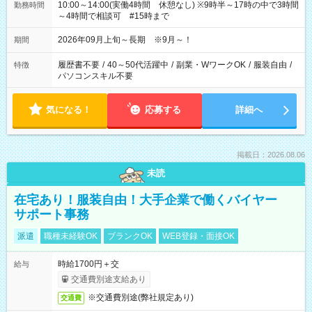
10:00～14:00(実働4時間 休憩なし) ※9時半～17時の中で3時間
勤務時間
～4時間で相談可 #15時まで
2026年09月上旬～長期 ※9月～！
期間
履歴書不要
/
40～50代活躍中
/
副業・WワークOK
/
服装自由
/
特徴
パソコンスキル不要
気になる！
応募する
詳細へ
掲載日：2026.08.06
未読
在宅あり！服装自由！大手企業で働くバイヤー
サポート事務
派遣
職種未経験OK
ブランクOK
WEB登録・面接OK
時給1700円＋交
給与
交通費別途支給あり
※交通費別途(弊社規定あり)
交通費