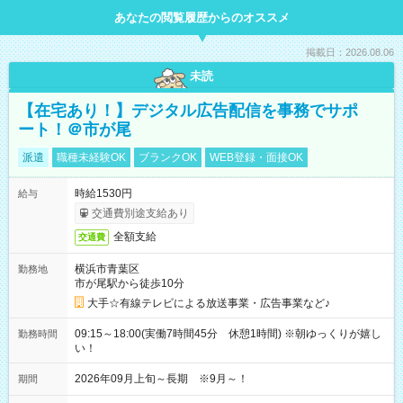
あなたの閲覧履歴からのオススメ
掲載日：2026.08.06
未読
【在宅あり！】デジタル広告配信を事務でサポ
ート！＠市が尾
派遣
職種未経験OK
ブランクOK
WEB登録・面接OK
時給1530円
給与
交通費別途支給あり
全額支給
交通費
横浜市青葉区
勤務地
市が尾駅から徒歩10分
大手☆有線テレビによる放送事業・広告事業など♪
09:15～18:00(実働7時間45分 休憩1時間) ※朝ゆっくりが嬉し
勤務時間
い！
2026年09月上旬～長期 ※9月～！
期間