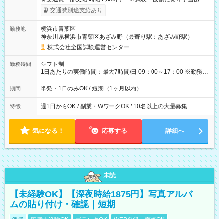
※勤務回数により昇給あり 【即給（前払い）オプションあ
交通費別途支給あり
り！】 希望される場合、勤務から1週間ほどで給与の一部を受け
取れます。 ※手数料418円がかかります。 【過去試験日の収入
横浜市青葉区
勤務地
例】 ・河合塾模擬試験 8:30～17:30（休憩1時間） 時給1,300円
神奈川県横浜市青葉区あざみ野（最寄り駅：あざみ野駅）
×8時間＝日収10,400円＋交通費 ※当日の役割により時給＋100
円の場合あり ・国家試験 7:00～13:30（休憩なし） 時給1,300
株式会社全国試験運営センター
円（役割手当＋100円）×6時間＝日収8,400円＋交通費 【試用期
間】試用期間なし
シフト制
勤務時間
1日あたりの実働時間：最大7時間/日 09：00～17：00 ※勤務時
間は 試験により異なります。
単発・1日のみOK / 短期（1ヶ月以内）
期間
週1日からOK / 副業・WワークOK / 10名以上の大量募集
特徴
気になる！
応募する
詳細へ
未読
【未経験OK】【深夜時給1875円】写真アルバ
ムの貼り付け・確認｜短期