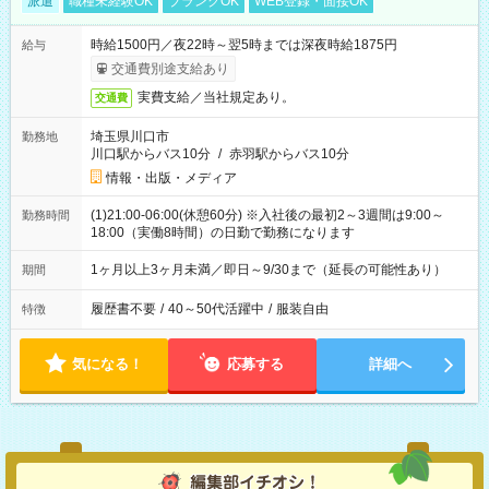
派遣
職種未経験OK
ブランクOK
WEB登録・面接OK
時給1500円／夜22時～翌5時までは深夜時給1875円
給与
交通費別途支給あり
実費支給／当社規定あり。
交通費
埼玉県川口市
勤務地
川口駅からバス10分
/
赤羽駅からバス10分
情報・出版・メディア
(1)21:00-06:00(休憩60分) ※入社後の最初2～3週間は9:00～
勤務時間
18:00（実働8時間）の日勤で勤務になります
1ヶ月以上3ヶ月未満／即日～9/30まで（延長の可能性あり）
期間
履歴書不要
/
40～50代活躍中
/
服装自由
特徴
気になる！
応募する
詳細へ