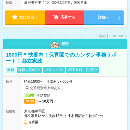
履歴書不要
/
40～50代活躍中
/
服装自由
特徴
気になる！
応募する
詳細へ
掲載日：2026.08.06
未読
1800円＊扶養内！保育園でのカンタン事務サポ
ート！都立家政
派遣
職種未経験OK
ブランクOK
WEB登録・面接OK
時給1800円 月収例 57,600円
給与
交通費別途支給あり
全額支給
交通費
5～10万円
月収例
東京都練馬区
勤務地
都立家政駅から徒歩13分
/
中村橋駅から徒歩14分
保育園