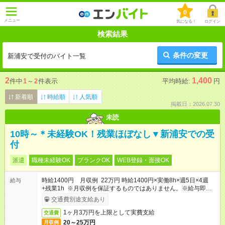
0
メニュー
気になる！
ログイン
検索結果
条件の変更
新浦安で受付のバイト一覧
2
1,400
件中
1
～
2
件表示
平均時給:
円
新着順
時給順
人気順
掲載日：2026.07.30
未読
10時～＊未経験OK！残業ほぼなし▼新浦安での受
付
派遣
職種未経験OK
ブランクOK
WEB登録・面接OK
時給1400円 月収例 22万円 時給1400円×実働8h×週5日×4週
給与
+残業1h ※月収例を保証するものではありません。※給与即受取
りサービス利用可（利用条件有）
交通費別途支給あり
1ヶ月3万円を上限として実費支給
交通費
20～25万円
月収例