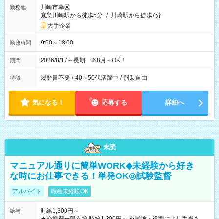
川崎市幸区
勤務地
京急川崎駅から徒歩5分
/
川崎駅から徒歩7分
大手企業
9:00～18:00
勤務時間
2026/8/17～長期 ※8月～OK！
期間
履歴書不要
/
40～50代活躍中
/
服装自由
特徴
気になる！
応募する
詳細へ
未読
マニュアル通りに簡単WORK◆未経験から好き
な時にお仕事できる！単発OK◎試験監督
アルバイト
職種未経験OK
時給1,300円～
給与
★交通費一部支給 時給1,300円～ ※試験・役割により手当あり