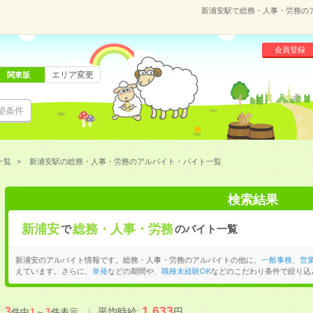
新浦安駅で総務・人事・労務の
会員登録
エリア変更
関東版
望条件
一覧
新浦安駅の総務・人事・労務のアルバイト・バイト一覧
検索結果
新浦安
総務・人事・労務
で
のバイト一覧
新浦安のアルバイト情報です。総務・人事・労務のアルバイトの他に、
一般事務
、
営
えています。さらに、
単発
などの期間や、
職種未経験OK
などのこだわり条件で絞り込
1,633
3
平均時給:
円
件中
1
～
3
件表示