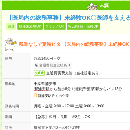
未読
【医局内の総務事務】未経験OK〇医師を支える
派遣
職種未経験OK
ブランクOK
WEB登録・面接OK
残業なしで定時ピタ 【医局内の総務事務】未経験O
時給1450円＋交
給与
交通費別途支給あり
交通費実費支給（当社規定あり）
交通費
千葉県浦安市
勤務地
新浦安駅
から徒歩8分
/
浦安(千葉県)駅からバス13分
新浦安駅近くの企業
月曜～金曜 9:00～17:00 土曜 9:00～13:00
勤務時間
【急募】即日～長期 ※8月～OK！
期間
履歴書不要
/
40～50代活躍中
特徴