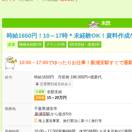
未読
時給1650円！10～17時＊未経験OK！資料
派遣
職種未経験OK
ブランクOK
WEB登録・面接OK
10:00－17:00でゆったりお仕事！新浦安駅すぐで通
時給1650円 月収例 198,000円+残業代
給与
交通費別途支給あり
全額支給
交通費
15～20万円
月収例
千葉県浦安市
勤務地
新浦安駅
から徒歩5分
海上運送事業、旅行業法に基づく旅行等
10:00～17:00(実働6時間 休憩1時間) ※月末月初の1週
勤務時間