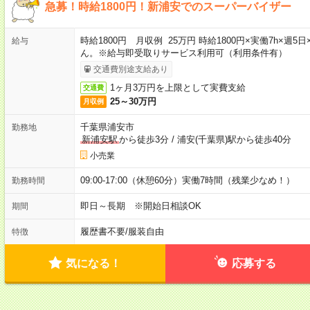
急募！時給1800円！新浦安でのスーパーバイザー
時給1800円 月収例 25万円 時給1800円×実働7h×
給与
ん。※給与即受取りサービス利用可（利用条件有）
交通費別途支給あり
1ヶ月3万円を上限として実費支給
交通費
25～30万円
月収例
千葉県浦安市
勤務地
新浦安駅
から徒歩3分
/
浦安(千葉県)駅から徒歩40分
小売業
09:00-17:00（休憩60分）実働7時間（残業少なめ！）
勤務時間
即日～長期 ※開始日相談OK
期間
履歴書不要
/
服装自由
特徴
気になる！
応募する