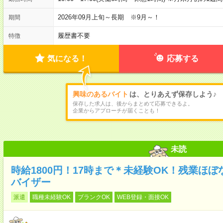
2026年09月上旬～長期 ※9月～！
期間
履歴書不要
特徴
気になる！
応募する
興味のあるバイト
は、とりあえず保存しよう♪
保存した求人は、後からまとめて応募できるよ。
企業からアプローチが届くことも！
未読
時給1800円！17時まで＊未経験OK！残業ほ
バイザー
派遣
職種未経験OK
ブランクOK
WEB登録・面接OK