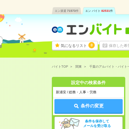
エン派遣
71573
件
エン バイト
82531
件
0
気になるリスト
保存した希
バイトTOP
関東
千葉のアルバイト・バイト
設定中の検索条件
新浦安 / 総務・人事・労務
条件の変更
条件を保存して
メールを受け取る