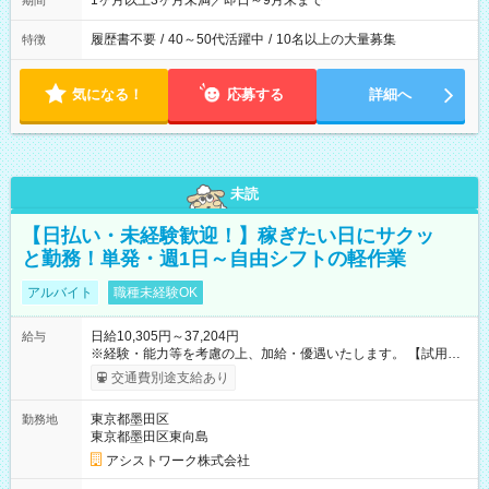
1ヶ月以上3ヶ月未満／即日～9月末まで
期間
履歴書不要
/
40～50代活躍中
/
10名以上の大量募集
特徴
気になる！
応募する
詳細へ
未読
【日払い・未経験歓迎！】稼ぎたい日にサクッ
と勤務！単発・週1日～自由シフトの軽作業
アルバイト
職種未経験OK
日給10,305円～37,204円
給与
※経験・能力等を考慮の上、加給・優遇いたします。 【試用期
間】試用期間なし
交通費別途支給あり
東京都墨田区
勤務地
東京都墨田区東向島
アシストワーク株式会社