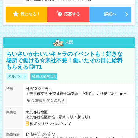
気になる！
応募する
詳細へ
未読
ちいさいかわいいキャラのイベントも！好きな
場所で働ける☆来社不要！働いたその日に給料
もらえる◎/T1
アルバイト
職種未経験OK
日給13,000円～
給与
＋交通費支給 ★交通費全額支給！ ┗案件により規定あり ★日払
いOK！（規定あり） ┗働いたその日に現金GET♪ お仕事後はコ
交通費別途支給あり
ンビニATMから 日払い分を引き落とせます！ 【試用期間】試
用期間なし
東京都新宿区
勤務地
東京都新宿区新宿（最寄り駅：新宿駅）
株式会社ワンベルウッズ
勤務時間は指定なし
勤務時間