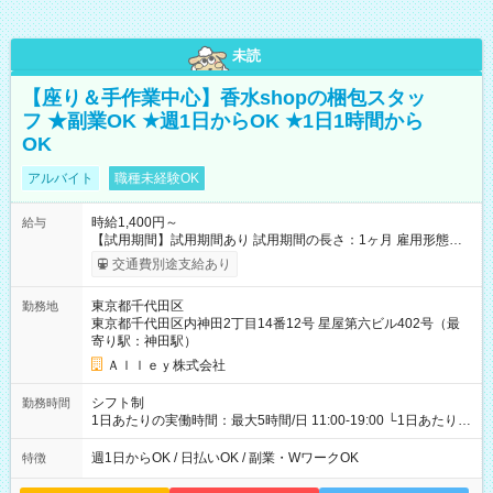
未読
【座り＆手作業中心】香水shopの梱包スタッ
フ ★副業OK ★週1日からOK ★1日1時間から
OK
アルバイト
職種未経験OK
時給1,400円～
給与
【試用期間】試用期間あり 試用期間の長さ：1ヶ月 雇用形態、
給与は本採用時と同じです。
交通費別途支給あり
東京都千代田区
勤務地
東京都千代田区内神田2丁目14番12号 星屋第六ビル402号（最
寄り駅：神田駅）
Ａｌｌｅｙ株式会社
シフト制
勤務時間
1日あたりの実働時間：最大5時間/日 11:00-19:00 └1日あたりの
実働時間：1-5時間 └上記の時間帯内であれば、いつでも勤務可
能！ └平日・土曜日の中で、お好きな曜日でご勤務いただけま
週1日からOK / 日払いOK / 副業・WワークOK
特徴
す！ 【シフト例】 ・11:00～14:00 ・16:30～19:00 ・13:00～
18:00 などのように、自由な働き方が可能なお仕事です！