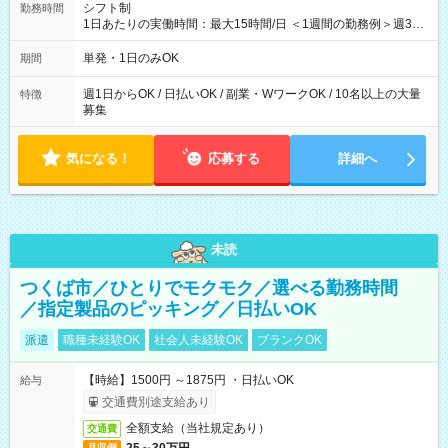
シフト制
勤務時間
1日あたりの実働時間：最大15時間/日 ＜1週間の勤務例＞週3回
勤務 勤務：月・水・金 休み：火・木・土・日 好きな時にお仕事
可能です！ ※1日あたりの最大実働時間は日勤、夜勤共に勤務し
単発・1日のみOK
期間
た時間になります。
週1日からOK / 日払いOK / 副業・WワークOK / 10名以上の大量
特徴
募集
気になる！
応募する
詳細へ
未読
つくば市／ひとりでモクモク／選べる勤務時間
／指定製品のピッキング／日払いOK
派遣
職種未経験OK
社会人未経験OK
ブランクOK
【時給】1500円 ～1875円 ・日払いOK
給与
交通費別途支給あり
全額支給（当社規定あり）
交通費
月収例