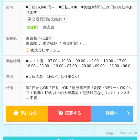
■日給16,840円～ ■日払いOK ■実働3時間5,120円のお仕事あ
給与
ります！
交通費別途支給あり
一部支給
交通費
東京都千代田区
勤務地
東京駅
/
水道橋駅
/
有楽町駅
/
…
株式会社マッシュ
■シフト例 ・07:00～19:30 ・09:00～12:00 ・10:00～17:00 ・
勤務時間
18:00～23:00 ・19:00～07:00 ・20:00～09:00 ・22:00～06:00
etc ★最短で3時間で5,120円のお仕事から 15時間で2万円近く稼
げるお仕事も！ ご希望のお時間に合わせてご紹介！ ※シフトは
■１日のみ・1回だけお仕事OK！
期間
現場によって異なります。 ※勿論、休憩時間はあるのでご安心
ください！
週1日からOK
/
日払いOK
/
履歴書不要
/
副業・WワークOK
/
シ
特徴
フト勤務
/
10名以上の大量募集
/
電話対応なし
/
パソコンスキ
ル不要
気になる！
応募する
詳細へ
掲載日：2026.08.10