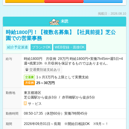
掲載日：2026.08.10
未読
時給1800円！【複数名募集】【社員前提】芝公
園での営業事務
紹介予定派遣
ブランクOK
WEB登録・面接OK
時給1800円 月収例 29万円 時給1800円×実働7h45m×週5日×4
給与
週+残業10h ※月収例を保証するものではありません。
交通費別途支給あり
1ヶ月3万円を上限として実費支給
交通費
25～30万円
月収例
東京都港区
勤務地
芝公園駅から徒歩3分
/
赤羽橋駅から徒歩5分
サ－ビス
08:50-17:35（休憩60分）実働7時間45分
勤務時間
2026年09月01日～長期 ※開始日相談OK ※9月～！
期間