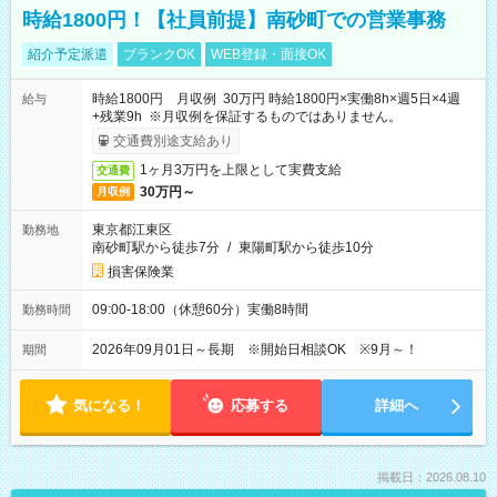
時給1800円！【社員前提】南砂町での営業事務
紹介予定派遣
ブランクOK
WEB登録・面接OK
時給1800円 月収例 30万円 時給1800円×実働8h×週5日×4週
給与
+残業9h ※月収例を保証するものではありません。
交通費別途支給あり
1ヶ月3万円を上限として実費支給
交通費
30万円～
月収例
東京都江東区
勤務地
南砂町駅から徒歩7分
/
東陽町駅から徒歩10分
損害保険業
09:00-18:00（休憩60分）実働8時間
勤務時間
2026年09月01日～長期 ※開始日相談OK ※9月～！
期間
気になる！
応募する
詳細へ
掲載日：2026.08.10