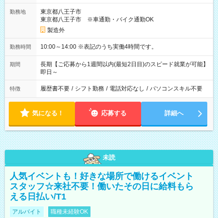
東京都八王子市
勤務地
東京都八王子市 ※車通勤・バイク通勤OK
製造外
10:00～14:00 ※表記のうち実働4時間です。
勤務時間
長期【ご応募から1週間以内(最短2日目)のスピード就業が可能】
期間
即日～
履歴書不要
/
シフト勤務
/
電話対応なし
/
パソコンスキル不要
特徴
気になる！
応募する
詳細へ
未読
人気イベントも！好きな場所で働けるイベント
スタッフ☆来社不要！働いたその日に給料もら
える日払い/T1
アルバイト
職種未経験OK