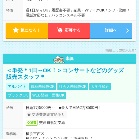
週1日からOK
/
履歴書不要
/
副業・WワークOK
/
シフト勤務
/
特徴
電話対応なし
/
パソコンスキル不要
気になる！
応募する
詳細へ
掲載日：2026.08.07
未読
＜単発＊1日～OK！＞コンサートなどのグッズ
販売スタッフ＊
アルバイト
職種未経験OK
社会人未経験OK
大学生歓迎
ブランクOK
WEB登録・面接OK
日給1万5000円～ ■最大で日給2万8500円！
給与
交通費別途支給あり
交通費規定支給
交通費
横浜市西区
勤務地
横浜駅
/
みなとみらい駅
/
西横浜駅
/
…