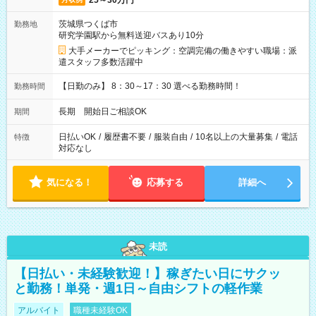
25～30万円
茨城県つくば市
勤務地
研究学園駅から無料送迎バスあり10分
大手メーカーでピッキング：空調完備の働きやすい職場：派
遣スタッフ多数活躍中
【日勤のみ】 8：30～17：30 選べる勤務時間！
勤務時間
長期 開始日ご相談OK
期間
日払いOK
/
履歴書不要
/
服装自由
/
10名以上の大量募集
/
電話
特徴
対応なし
気になる！
応募する
詳細へ
未読
【日払い・未経験歓迎！】稼ぎたい日にサクッ
と勤務！単発・週1日～自由シフトの軽作業
アルバイト
職種未経験OK