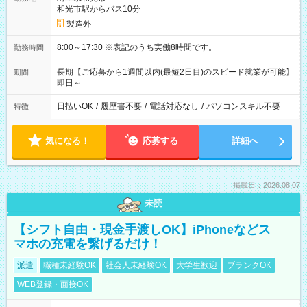
和光市駅からバス10分
製造外
8:00～17:30 ※表記のうち実働8時間です。
勤務時間
長期【ご応募から1週間以内(最短2日目)のスピード就業が可能】
期間
即日～
日払いOK
/
履歴書不要
/
電話対応なし
/
パソコンスキル不要
特徴
気になる！
応募する
詳細へ
掲載日：2026.08.07
未読
【シフト自由・現金手渡しOK】iPhoneなどス
マホの充電を繋げるだけ！
派遣
職種未経験OK
社会人未経験OK
大学生歓迎
ブランクOK
WEB登録・面接OK