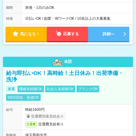
19：00
単発・1日のみOK
期間
日払いOK / 副業・WワークOK / 10名以上の大量募集
特徴
気になる！
応募する
詳細へ
未読
給与即払いOK！高時給！土日休み！出荷準備・
洗浄
派遣
職種未経験OK
社会人未経験OK
ブランクOK
WEB登録・面接OK
時給1600円
給与
交通費別途支給あり
交通費支給有り
交通費
埼玉県和光市
勤務地