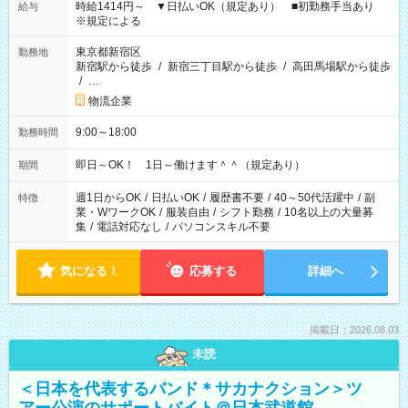
時給1414円～ ▼日払いOK（規定あり） ■初勤務手当あり
給与
※規定による
東京都新宿区
勤務地
新宿駅から徒歩
/
新宿三丁目駅から徒歩
/
高田馬場駅から徒歩
/
…
物流企業
9:00～18:00
勤務時間
即日～OK！ 1日～働けます＾＾（規定あり）
期間
週1日からOK
/
日払いOK
/
履歴書不要
/
40～50代活躍中
/
副
特徴
業・WワークOK
/
服装自由
/
シフト勤務
/
10名以上の大量募
集
/
電話対応なし
/
パソコンスキル不要
気になる！
応募する
詳細へ
掲載日：2026.08.03
未読
＜日本を代表するバンド＊サカナクション＞ツ