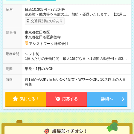
日給10,305円～37,204円
給与
※経験・能力等を考慮の上、加給・優遇いたします。 【試用期
間】試用期間なし
交通費別途支給あり
東京都世田谷区
勤務地
東京都世田谷区豪徳寺
アシストワーク株式会社
シフト制
勤務時間
1日あたりの実働時間：最大15時間/日 ＜1週間の勤務例＞週3回
勤務 勤務：月・水・金 休み：火・木・土・日 好きな時にお仕事
可能です！ ※1日あたりの最大実働時間は日勤、夜勤共に勤務し
単発・1日のみOK
期間
た時間になります。
週1日からOK / 日払いOK / 副業・WワークOK / 10名以上の大量
特徴
募集
気になる！
応募する
詳細へ