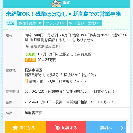
未読
未経験OK！残業ほぼなし▼新高島での営業事務
派遣
職種未経験OK
ブランクOK
WEB登録・面接OK
時給1600円 月収例 24万円 時給1600円×実働7h30m×週5日×4
給与
週 ※月収例を保証するものではありません。
交通費別途支給あり
1ヶ月3万円を上限として実費支給
交通費
20～25万円
月収例
横浜市西区
勤務地
新高島駅から徒歩3分
/
横浜駅から徒歩12分
電機・電子・OA・精密機器メ－カ－
08:40-17:10（休憩60分）実働7時間30分（残業少なめ！）
勤務時間
2026年10月01日～長期 ※開始日相談OK ※10月～！
期間
履歴書不要
特徴
気になる！
応募する
詳細へ