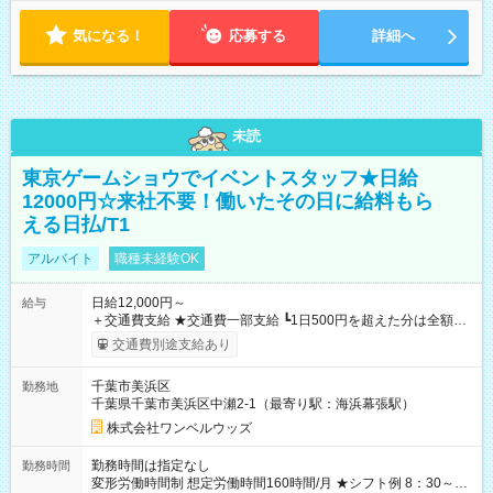
気になる！
応募する
詳細へ
未読
東京ゲームショウでイベントスタッフ★日給
12000円☆来社不要！働いたその日に給料もら
える日払/T1
アルバイト
職種未経験OK
日給12,000円～
給与
＋交通費支給 ★交通費一部支給 ┗1日500円を超えた分は全額支
給！ ※往復500円以内の方は自己負担となります ★日払いOK！
交通費別途支給あり
（規定あり） ┗働いたその日に現金GET♪ お仕事後はコンビニ
ATMから 日払い分を引き落とせます！ 【試用期間】試用期間
千葉市美浜区
勤務地
なし
千葉県千葉市美浜区中瀬2-1（最寄り駅：海浜幕張駅）
株式会社ワンベルウッズ
勤務時間は指定なし
勤務時間
変形労働時間制 想定労働時間160時間/月 ★シフト例 8：30～