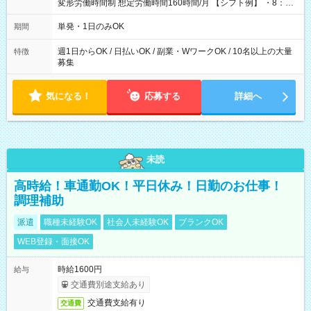
変形労働時間制 想定労働時間160時間/月 【シフト例】 ・8：00
～21：00
単発・1日のみOK
期間
週1日からOK / 日払いOK / 副業・WワークOK / 10名以上の大量
特徴
募集
気になる！
応募する
詳細へ
未読
高時給！車通勤OK！平日休み！日勤のお仕事！
調理補助
派遣
職種未経験OK
社会人未経験OK
ブランクOK
WEB登録・面接OK
時給1600円
給与
交通費別途支給あり
交通費支給有り
交通費