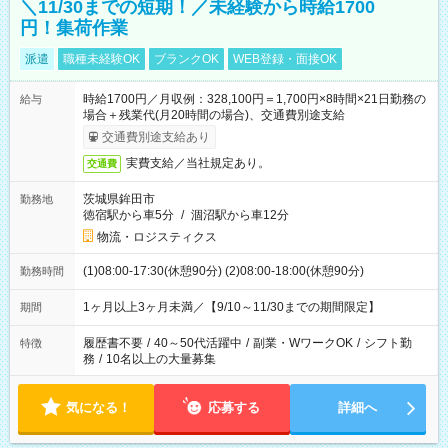
＼11/30までの短期！／未経験から時給1700
円！集荷作業
派遣
職種未経験OK
ブランクOK
WEB登録・面接OK
時給1700円／月収例：328,100円＝1,700円×8時間×21日勤務の
給与
場合＋残業代(月20時間の場合)、交通費別途支給
交通費別途支給あり
実費支給／当社規定あり。
交通費
茨城県鉾田市
勤務地
徳宿駅から車5分
/
涸沼駅から車12分
物流・ロジスティクス
(1)08:00-17:30(休憩90分) (2)08:00-18:00(休憩90分)
勤務時間
1ヶ月以上3ヶ月未満／【9/10～11/30までの期間限定】
期間
履歴書不要
/
40～50代活躍中
/
副業・WワークOK
/
シフト勤
特徴
務
/
10名以上の大量募集
気になる！
応募する
詳細へ