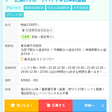
アー公演のサポートバイト＠日本武道館
アルバイト
職種未経験OK
社会人未経験OK
大学生歓迎
ブランクOK
時給1250円～
給与
交通費別途支給あり
支給（規定有り）
交通費
東京都千代田区
勤務地
九段下駅から徒歩5分
/
竹橋駅から徒歩10分
/
神保町駅から徒
歩15分
/
…
株式会社ライブパワー
＜シフト例＞ 9:00～22:30 12:30～22:00 15:30～21:00 12:30～
勤務時間
19:00 12:30～22:00 上記の時間から好きな時間を選べます！ ※
時間は変更となる可能性があります
9月8日・9日
期間
週1日からOK
/
履歴書不要
/
副業・WワークOK
/
シフト勤務
/
特徴
電話対応なし
/
パソコンスキル不要
気になる！
応募する
詳細へ