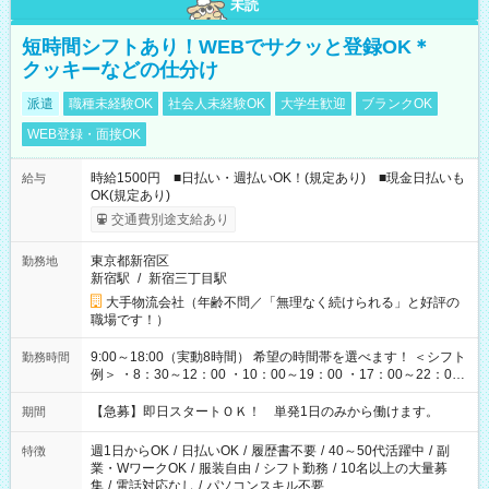
未読
短時間シフトあり！WEBでサクッと登録OK＊
クッキーなどの仕分け
派遣
職種未経験OK
社会人未経験OK
大学生歓迎
ブランクOK
WEB登録・面接OK
時給1500円 ■日払い・週払いOK！(規定あり) ■現金日払いも
給与
OK(規定あり)
交通費別途支給あり
東京都新宿区
勤務地
新宿駅
/
新宿三丁目駅
大手物流会社（年齢不問／「無理なく続けられる」と好評の
職場です！）
9:00～18:00（実動8時間） 希望の時間帯を選べます！ ＜シフト
勤務時間
例＞ ・8：30～12：00 ・10：00～19：00 ・17：00～22：00
・13：00～22：00 ・22：00～翌6：00 など
【急募】即日スタートＯＫ！ 単発1日のみから働けます。
期間
週1日からOK
/
日払いOK
/
履歴書不要
/
40～50代活躍中
/
副
特徴
業・WワークOK
/
服装自由
/
シフト勤務
/
10名以上の大量募
集
/
電話対応なし
/
パソコンスキル不要