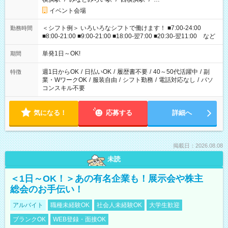
イベント会場
＜シフト例＞ いろいろなシフトで働けます！ ■7:00-24:00
勤務時間
■8:00-21:00 ■9:00-21:00 ■18:00-翌7:00 ■20:30-翌11:00 など
単発1日～OK!
期間
週1日からOK
/
日払いOK
/
履歴書不要
/
40～50代活躍中
/
副
特徴
業・WワークOK
/
服装自由
/
シフト勤務
/
電話対応なし
/
パソ
コンスキル不要
気になる！
応募する
詳細へ
掲載日：2026.08.08
未読
＜1日～OK！＞あの有名企業も！展示会や株主
総会のお手伝い！
アルバイト
職種未経験OK
社会人未経験OK
大学生歓迎
ブランクOK
WEB登録・面接OK