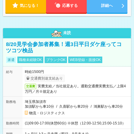
気になる！
応募する
詳細へ
未読
8/20見学会参加者募集！週3日平日ダケ座ってコ
ツコツ検品
派遣
職種未経験OK
ブランクOK
WEB登録・面接OK
時給1500円
給与
交通費別途支給あり
実費支給／当社規定あり。通勤交通費実費支払／上限4
交通費
万円／月※規定あり
埼玉県加須市
勤務地
加須駅から車10分
/
久喜駅から車20分
/
鴻巣駅から車20分
物流・ロジスティクス
(1)09:00-17:00(休憩60分) ※休憩（12:00-12:50,15:00-15:10）
勤務時間