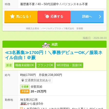
履歴書不要
/
40～50代活躍中
/
パソコンスキル不要
特徴
気になる！
応募する
詳細へ
掲載元企業名
パーソルテンプスタッフ株式会社 首都圏
掲載日：2026.08.03
未読
≪3名募集≫1700円！＼事務デビューOK／服装ネ
イル自由！＠蕨
派遣
職種未経験OK
ブランクOK
WEB登録・面接OK
時給1700円 月収例 238,000円
給与
交通費別途支給あり
全額支給
交通費
20～25万円
月収例
埼玉県川口市
勤務地
蕨駅
から徒歩5分