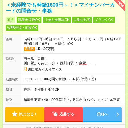
NEW
＜未経験でも時給1600円～！＞マイナンバーカ
ードの問合せ・事務
派遣
職種未経験OK
社会人未経験OK
大学生歓迎
ブランクOK
WEB登録・面接OK
時給1600円～時給1850円 ＊月収例：16万3200円（時給1700
給与
円×6時間×16日） ＊週払いOK
15～20万円
月収例
埼玉県川口市
勤務地
川口駅から徒歩15分
/
西川口駅
/
蕨駅
/
…
川口駅近くのオフィス
8：30～20：00の間で実働6～8時間(休憩60分)
勤務時間
長期 ※短期も相談OK
期間
履歴書不要
/
40～50代活躍中
/
服装自由
/
パソコンスキル不要
特徴
気になる！
応募する
詳細へ