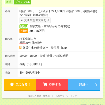
派遣
ブランクOK
時給1600円 【月収例】224,000円（時給1600円×実働7時間
給与
×20営業日勤務の場合）
交通費別途支給あり
全額支給（最寄駅からの電車賃）
交通費
20～25万円
月収例
埼玉県川口市
勤務地
蕨駅
から徒歩8分
賃貸住宅の管理会社 埼玉県川口市
10:00～18:00（実働7時間／休憩1時間）
勤務時間
長期（3ヶ月以上）
期間
40～50代活躍中
特徴
気になる！
応募する
詳細へ
掲載元企業名
株式会社セールスアウトソーシング