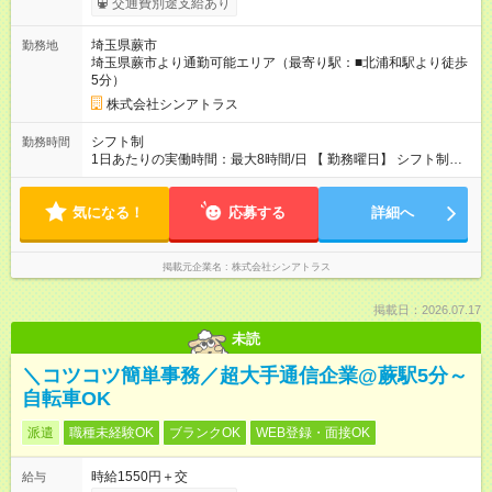
交通費別途支給あり
埼玉県蕨市
勤務地
埼玉県蕨市より通勤可能エリア（最寄り駅：■北浦和駅より徒歩
5分）
株式会社シンアトラス
シフト制
勤務時間
1日あたりの実働時間：最大8時間/日 【 勤務曜日】 シフト制
土日祝含む週５日勤務 【 勤務時間 】 ・ 9：00～20：00（実働
8h／休憩１h） ※残業ほとんどありません（残業代支給）
気になる！
応募する
詳細へ
掲載元企業名
株式会社シンアトラス
掲載日：2026.07.17
未読
＼コツコツ簡単事務／超大手通信企業@蕨駅5分～
自転車OK
派遣
職種未経験OK
ブランクOK
WEB登録・面接OK
時給1550円＋交
給与