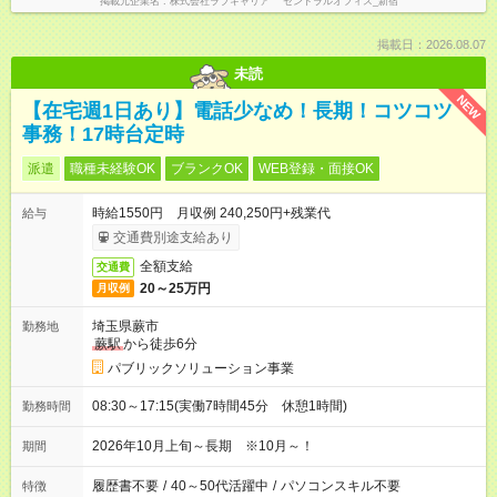
掲載元企業名
株式会社ラブキャリア セントラルオフィス_新宿
掲載日：2026.08.07
未読
NEW
【在宅週1日あり】電話少なめ！長期！コツコツ
事務！17時台定時
派遣
職種未経験OK
ブランクOK
WEB登録・面接OK
時給1550円 月収例 240,250円+残業代
給与
交通費別途支給あり
全額支給
交通費
20～25万円
月収例
埼玉県蕨市
勤務地
蕨駅
から徒歩6分
パブリックソリューション事業
08:30～17:15(実働7時間45分 休憩1時間)
勤務時間
2026年10月上旬～長期 ※10月～！
期間
履歴書不要
/
40～50代活躍中
/
パソコンスキル不要
特徴