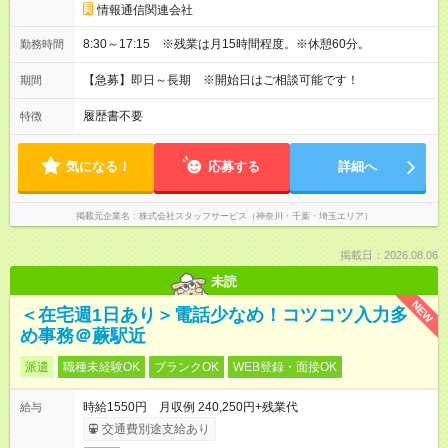
情報通信関連会社
8:30～17:15 ※残業は月15時間程度。※休憩60分。
勤務時間
【急募】即日～長期 ※開始日はご相談可能です！
期間
履歴書不要
特徴
気になる！
応募する
詳細へ
掲載元企業名
株式会社スタッフサービス（神奈川・千葉・埼玉エリア）
掲載日：2026.08.06
未読
NEW
＜在宅週1日あり＞電話少なめ！コツコツ入力多
め事務＠蕨駅近
派遣
職種未経験OK
ブランクOK
WEB登録・面接OK
時給1550円 月収例 240,250円+残業代
給与
交通費別途支給あり