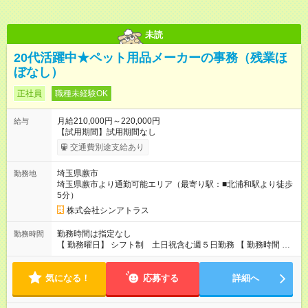
未読
20代活躍中★ペット用品メーカーの事務（残業ほ
ぼなし）
正社員
職種未経験OK
月給210,000円～220,000円
給与
【試用期間】試用期間なし
交通費別途支給あり
埼玉県蕨市
勤務地
埼玉県蕨市より通勤可能エリア（最寄り駅：■北浦和駅より徒歩
5分）
株式会社シンアトラス
勤務時間は指定なし
勤務時間
【 勤務曜日】 シフト制 土日祝含む週５日勤務 【 勤務時間 】
・ 9：00～20：00（実働8h／休憩１h） ※残業ほとんどありま
せん（残業代支給）
気になる！
応募する
詳細へ