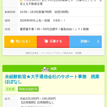
＼大手GR◎／おしゃれなお部屋探しや一人暮らしデビューを
支える不動産企業
10:00～18:00(実働7時間 休憩1時間)
勤務時間
2026年09月上旬～長期 ※9月～！
期間
履歴書不要
/
40～50代活躍中
/
服装自由
/
シフト勤務
特徴
気になる！
応募する
詳細へ
掲載元企業名
パーソルテンプスタッフ株式会社 首都圏
未読
未経験歓迎★大手通信会社のサポート事務 残業
ほぼなし
正社員
職種未経験OK
月給220,000円～240,000円
給与
【試用期間】試用期間なし