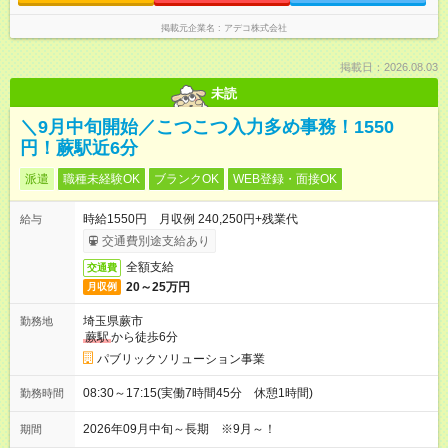
掲載元企業名
アデコ株式会社
掲載日：2026.08.03
未読
＼9月中旬開始／こつこつ入力多め事務！1550
円！蕨駅近6分
派遣
職種未経験OK
ブランクOK
WEB登録・面接OK
時給1550円 月収例 240,250円+残業代
給与
交通費別途支給あり
全額支給
交通費
20～25万円
月収例
埼玉県蕨市
勤務地
蕨駅
から徒歩6分
パブリックソリューション事業
08:30～17:15(実働7時間45分 休憩1時間)
勤務時間
2026年09月中旬～長期 ※9月～！
期間