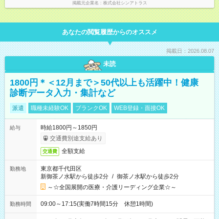
掲載元企業名
株式会社シンアトラス
あなたの閲覧履歴からのオススメ
掲載日：2026.08.07
未読
1800円＊＜12月まで＞50代以上も活躍中！健康
診断データ入力・集計など
派遣
職種未経験OK
ブランクOK
WEB登録・面接OK
時給1800円～1850円
給与
交通費別途支給あり
全額支給
交通費
東京都千代田区
勤務地
新御茶ノ水駅から徒歩2分
/
御茶ノ水駅から徒歩2分
～☆全国展開の医療・介護リーディング企業☆～
09:00～17:15(実働7時間15分 休憩1時間)
勤務時間