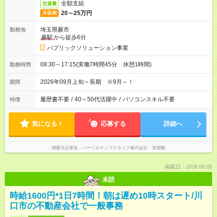
全額支給
交通費
20～25万円
月収例
埼玉県蕨市
勤務地
蕨駅
から徒歩6分
パブリックソリューション事業
08:30～17:15(実働7時間45分 休憩1時間)
勤務時間
2026年09月上旬～長期 ※9月～！
期間
履歴書不要
/
40～50代活躍中
/
パソコンスキル不要
特徴
気になる！
応募する
詳細へ
掲載元企業名
パーソルテンプスタッフ株式会社 首都圏
掲載日：2026.08.05
未読
時給1600円*1日7時間！朝は遅め10時スタート/川
口市の不動産会社で一般事務