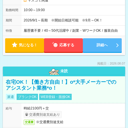
マスコミ関連
10:00～19:00
勤務時間
2026/9/1～長期 ※開始日相談可能 ※9月～OK！
期間
履歴書不要
/
40～50代活躍中
/
副業・WワークOK
/
服装自由
特徴
気になる！
応募する
詳細へ
掲載日：2026.08.07
未読
在宅OK！【働き方自由！】o*大手メーカーでの
アシスタント業務*o！
派遣
ブランクOK
WEB登録・面接OK
時給2100円＋交
給与
交通費別途支給あり
※交通費別途支給
交通費