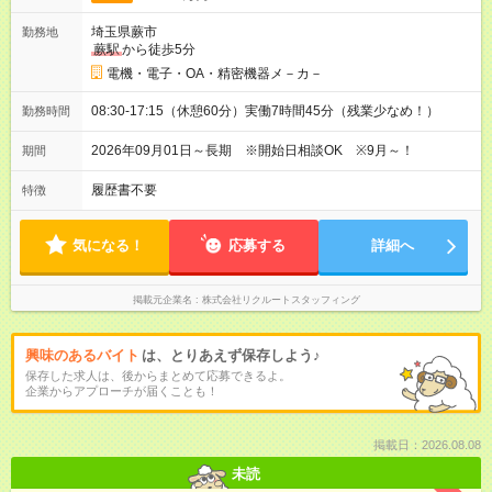
埼玉県蕨市
勤務地
蕨駅
から徒歩5分
電機・電子・OA・精密機器メ－カ－
08:30-17:15（休憩60分）実働7時間45分（残業少なめ！）
勤務時間
2026年09月01日～長期 ※開始日相談OK ※9月～！
期間
履歴書不要
特徴
気になる！
応募する
詳細へ
掲載元企業名
株式会社リクルートスタッフィング
興味のあるバイト
は、とりあえず保存しよう♪
保存した求人は、後からまとめて応募できるよ。
企業からアプローチが届くことも！
掲載日：2026.08.08
未読