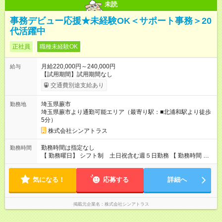
未読
事務デビュー応援★未経験OK＜サポート事務＞20
代活躍中
正社員
職種未経験OK
月給220,000円～240,000円
給与
【試用期間】試用期間なし
交通費別途支給あり
埼玉県蕨市
勤務地
埼玉県蕨市より通勤可能エリア（最寄り駅：■北浦和駅より徒歩
5分）
株式会社シンアトラス
勤務時間は指定なし
勤務時間
【 勤務曜日】 シフト制 土日祝含む週５日勤務 【 勤務時間 】
・ 9：00～20：00（実働8h／休憩１h） ※残業ほとんどありま
せん（残業代支給）
気になる！
応募する
詳細へ
掲載元企業名
株式会社シンアトラス