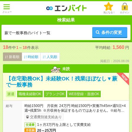
0
メニュー
気になる！
ログイン
検索結果
条件の変更
蕨で一般事務のバイト一覧
18
1,560
件中
1
～
18
件表示
平均時給:
円
新着順
時給順
人気順
掲載日：2026.08.09
未読
NEW
【在宅勤務OK】未経験OK！残業ほぼなし▼蕨
で一般事務
派遣
職種未経験OK
ブランクOK
WEB登録・面接OK
時給1500円 月収例 24万円 時給1500円×実働7h45m×週5日×4
給与
週+残業5h ※月収例を保証するものではありません。※給与即受
取りサービス利用可（利用条件有）
交通費別途支給あり
1ヶ月3万円を上限として実費支給
交通費
20～25万円
月収例