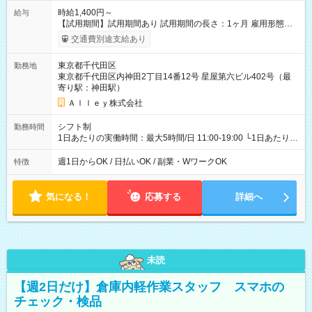
時給1,400円～
給与
【試用期間】試用期間あり 試用期間の長さ：1ヶ月 雇用形態、
給与は本採用時と同じです。
交通費別途支給あり
東京都千代田区
勤務地
東京都千代田区内神田2丁目14番12号 星屋第六ビル402号（最
寄り駅：神田駅）
Ａｌｌｅｙ株式会社
シフト制
勤務時間
1日あたりの実働時間：最大5時間/日 11:00-19:00 └1日あたりの
実働時間：1-5時間 └上記の時間帯内であれば、いつでも勤務可
能！ └平日・土曜日の中で、お好きな曜日でご勤務いただけま
週1日からOK / 日払いOK / 副業・WワークOK
特徴
す！ 【シフト例】 ・11:00～14:00 ・16:30～19:00 ・13:00～
18:00 などのように、自由な働き方が可能なお仕事です！
気になる！
応募する
詳細へ
未読
【週2日だけ】倉庫内軽作業スタッフ スマホの
チェック・検品