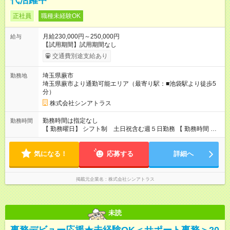
代活躍中
正社員
職種未経験OK
月給230,000円～250,000円
給与
【試用期間】試用期間なし
交通費別途支給あり
埼玉県蕨市
勤務地
埼玉県蕨市より通勤可能エリア（最寄り駅：■池袋駅より徒歩5
分）
株式会社シンアトラス
勤務時間は指定なし
勤務時間
【 勤務曜日】 シフト制 土日祝含む週５日勤務 【 勤務時間 】
・ 9：00～20：00（実働8h／休憩１h） ※残業ほとんどありま
せん（残業代支給）
気になる！
応募する
詳細へ
掲載元企業名
株式会社シンアトラス
未読