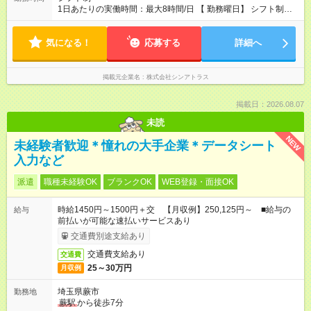
1日あたりの実働時間：最大8時間/日 【 勤務曜日】 シフト制
土日祝含む週５日勤務 【 勤務時間 】 ・ 9：00～20：00（実働
8h／休憩１h） ※残業ほとんどありません（残業代支給）
気になる！
応募する
詳細へ
掲載元企業名
株式会社シンアトラス
掲載日：2026.08.07
未読
NEW
未経験者歓迎＊憧れの大手企業＊データシート
入力など
派遣
職種未経験OK
ブランクOK
WEB登録・面接OK
時給1450円～1500円＋交 【月収例】250,125円～ ■給与の
給与
前払いが可能な速払いサービスあり
交通費別途支給あり
交通費支給あり
交通費
25～30万円
月収例
埼玉県蕨市
勤務地
蕨駅
から徒歩7分