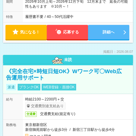
2026年10月上旬～2026年12月下旬 12月末まで 延長の可能
期間
性もあります ※10月～！
履歴書不要
/
40～50代活躍中
特徴
気になる！
応募する
詳細へ
掲載日：2026.08.07
未読
《完全在宅×時短日短OK》Wワーク可〇Web広
告運用サポート
派遣
ブランクOK
WEB登録・面接OK
時給2100～2200円＋交
給与
交通費別途支給あり
交通費支給(規定有り)
交通費
東京都新宿区
勤務地
新宿御苑前駅から徒歩3分
/
新宿三丁目駅から徒歩4分