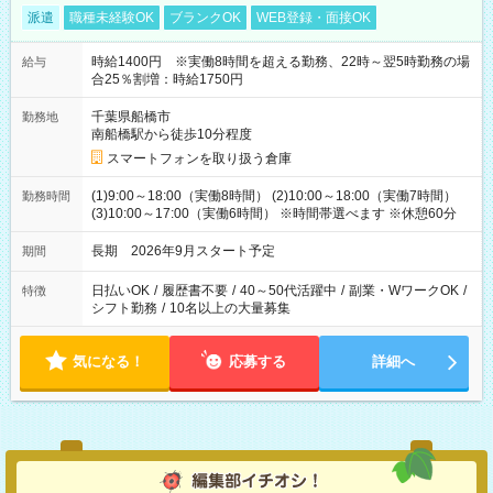
派遣
職種未経験OK
ブランクOK
WEB登録・面接OK
時給1400円 ※実働8時間を超える勤務、22時～翌5時勤務の場
給与
合25％割増：時給1750円
千葉県船橋市
勤務地
南船橋駅から徒歩10分程度
スマートフォンを取り扱う倉庫
(1)9:00～18:00（実働8時間） (2)10:00～18:00（実働7時間）
勤務時間
(3)10:00～17:00（実働6時間） ※時間帯選べます ※休憩60分
長期 2026年9月スタート予定
期間
日払いOK
/
履歴書不要
/
40～50代活躍中
/
副業・WワークOK
/
特徴
シフト勤務
/
10名以上の大量募集
気になる！
応募する
詳細へ