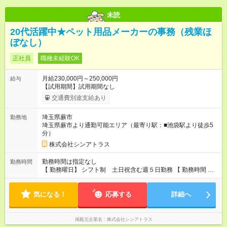
未読
20代活躍中★ペット用品メーカーの事務（残業ほ
ぼなし）
正社員
職種未経験OK
月給230,000円～250,000円
給与
【試用期間】試用期間なし
交通費別途支給あり
埼玉県蕨市
勤務地
埼玉県蕨市より通勤可能エリア（最寄り駅：■池袋駅より徒歩5
分）
株式会社シンアトラス
勤務時間は指定なし
勤務時間
【 勤務曜日】 シフト制 土日祝含む週５日勤務 【 勤務時間 】
・ 9：00～20：00（実働8h／休憩１h） ※残業ほとんどありま
せん（残業代支給）
気になる！
応募する
詳細へ
掲載元企業名
株式会社シンアトラス