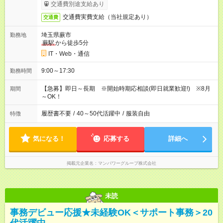
交通費別途支給あり
交通費実費支給（当社規定あり）
交通費
埼玉県蕨市
勤務地
蕨駅
から徒歩5分
IT・Web・通信
9:00～17:30
勤務時間
【急募】即日～長期 ※開始時期応相談(即日就業歓迎!) ※8月
期間
～OK！
履歴書不要
/
40～50代活躍中
/
服装自由
特徴
気になる！
応募する
詳細へ
掲載元企業名
マンパワーグループ株式会社
未読
事務デビュー応援★未経験OK＜サポート事務＞20