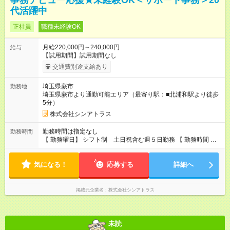
事務デビュー応援★未経験OK＜サポート事務＞20
代活躍中
正社員
職種未経験OK
月給220,000円～240,000円
給与
【試用期間】試用期間なし
交通費別途支給あり
埼玉県蕨市
勤務地
埼玉県蕨市より通勤可能エリア（最寄り駅：■北浦和駅より徒歩
5分）
株式会社シンアトラス
勤務時間は指定なし
勤務時間
【 勤務曜日】 シフト制 土日祝含む週５日勤務 【 勤務時間 】
・ 9：00～20：00（実働8h／休憩１h） ※残業ほとんどありま
せん（残業代支給）
気になる！
応募する
詳細へ
掲載元企業名
株式会社シンアトラス
未読