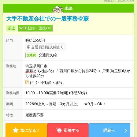
掲載日：2026.08.04
未読
大手不動産会社での一般事務＠蕨
派遣
WEB登録・面接OK
時給1550円
給与
交通費別途支給あり
交通費支給
交通費
埼玉県川口市
勤務地
蕨駅
から徒歩8分
/
西川口駅から徒歩24分
/
戸田(埼玉県)駅か
ら徒歩40分
住宅・不動産・建設
10:00～18:00(実働:7時間) (休憩60分)
勤務時間
2026/9/上旬～長期（3カ月以上） ★9月～OK！
期間
履歴書不要
特徴
気になる！
応募する
詳細へ