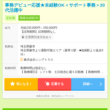
事務デビュー応援★未経験OK＜サポート事務＞20
代活躍中
正社員
職種未経験OK
月給230,000円～250,000円
給与
【試用期間】試用期間なし
交通費別途支給あり
埼玉県蕨市
勤務地
埼玉県蕨市より通勤可能エリア（最寄り駅：■池袋駅より徒歩5
分）
株式会社シンアトラス
勤務時間は指定なし
勤務時間
【 勤務曜日】 シフト制 土日祝含む週５日勤務 【 勤務時間 】
・ 9：00～20：00（実働8h／休憩１h） ※残業ほとんどありま
せん（残業代支給）
気になる！
応募する
詳細へ
掲載元企業名
株式会社シンアトラス