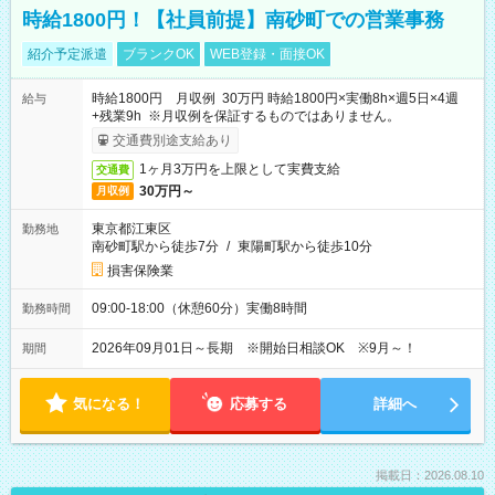
時給1800円！【社員前提】南砂町での営業事務
紹介予定派遣
ブランクOK
WEB登録・面接OK
時給1800円 月収例 30万円 時給1800円×実働8h×週5日×4週
給与
+残業9h ※月収例を保証するものではありません。
交通費別途支給あり
1ヶ月3万円を上限として実費支給
交通費
30万円～
月収例
東京都江東区
勤務地
南砂町駅から徒歩7分
/
東陽町駅から徒歩10分
損害保険業
09:00-18:00（休憩60分）実働8時間
勤務時間
2026年09月01日～長期 ※開始日相談OK ※9月～！
期間
気になる！
応募する
詳細へ
掲載日：2026.08.10