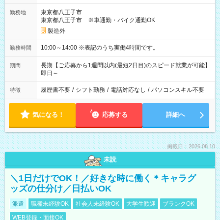
東京都八王子市
勤務地
東京都八王子市 ※車通勤・バイク通勤OK
製造外
10:00～14:00 ※表記のうち実働4時間です。
勤務時間
長期【ご応募から1週間以内(最短2日目)のスピード就業が可能】
期間
即日～
履歴書不要
/
シフト勤務
/
電話対応なし
/
パソコンスキル不要
特徴
気になる！
応募する
詳細へ
掲載日：2026.08.10
未読
＼1日だけでOK！／好きな時に働く＊キャラグ
ッズの仕分け／日払いOK
派遣
職種未経験OK
社会人未経験OK
大学生歓迎
ブランクOK
WEB登録・面接OK