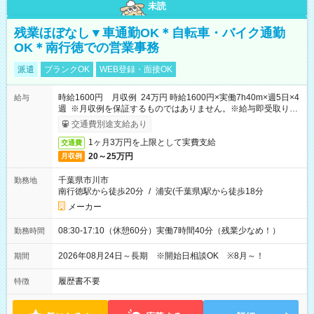
未読
残業ほぼなし▼車通勤OK＊自転車・バイク通勤
OK＊南行徳での営業事務
派遣
ブランクOK
WEB登録・面接OK
時給1600円 月収例 24万円 時給1600円×実働7h40m×週5日×4
給与
週 ※月収例を保証するものではありません。※給与即受取りサ
ービス利用可（利用条件有）
交通費別途支給あり
1ヶ月3万円を上限として実費支給
交通費
20～25万円
月収例
千葉県市川市
勤務地
南行徳駅から徒歩20分
/
浦安(千葉県)駅から徒歩18分
メーカー
08:30-17:10（休憩60分）実働7時間40分（残業少なめ！）
勤務時間
2026年08月24日～長期 ※開始日相談OK ※8月～！
期間
履歴書不要
特徴