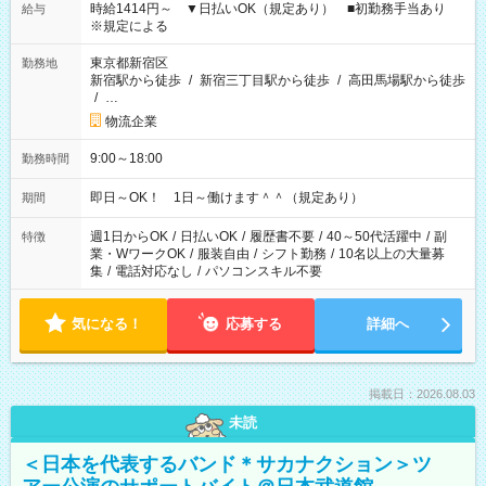
時給1414円～ ▼日払いOK（規定あり） ■初勤務手当あり
給与
※規定による
東京都新宿区
勤務地
新宿駅から徒歩
/
新宿三丁目駅から徒歩
/
高田馬場駅から徒歩
/
…
物流企業
9:00～18:00
勤務時間
即日～OK！ 1日～働けます＾＾（規定あり）
期間
週1日からOK
/
日払いOK
/
履歴書不要
/
40～50代活躍中
/
副
特徴
業・WワークOK
/
服装自由
/
シフト勤務
/
10名以上の大量募
集
/
電話対応なし
/
パソコンスキル不要
気になる！
応募する
詳細へ
掲載日：2026.08.03
未読
＜日本を代表するバンド＊サカナクション＞ツ