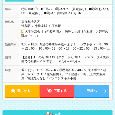
時給1500円 ■日払い・週払いOK！(規定あり) ■現金日払いも
給与
OK（規定あり）■週払い（銀行振込）もOK
東京都渋谷区
勤務地
渋谷駅
/
恵比寿駅
/
原宿駅
/
…
大手物流会社（年齢不問／「無理なく続けられる」と好評の
職場です！）
9:00～18:00 希望の時間帯を選べます！ ＜シフト例＞ ・8：30
勤務時間
～12：00 ・10：00～19：00 ・17：00～22：00 ・13：00～
22：00 ・22：00～翌6：00 など
【急募】1日のみOK！即日スタートもOK！ ＜Ｗワークや扶養
期間
内での勤務もＯＫです＞ ＃7月～＃8月～
週1日からOK
/
日払いOK
/
履歴書不要
/
40～50代活躍中
/
副
特徴
業・WワークOK
/
服装自由
/
シフト勤務
/
10名以上の大量募
集
/
電話対応なし
/
パソコンスキル不要
気になる！
応募する
詳細へ
未読