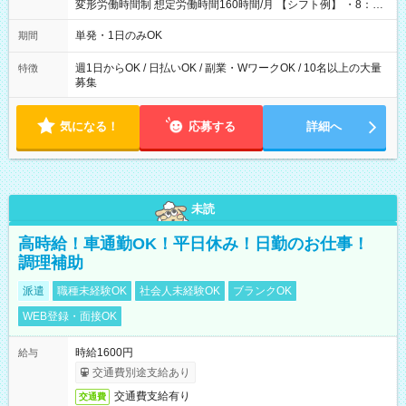
変形労働時間制 想定労働時間160時間/月 【シフト例】 ・8：00
～21：00
単発・1日のみOK
期間
週1日からOK / 日払いOK / 副業・WワークOK / 10名以上の大量
特徴
募集
気になる！
応募する
詳細へ
未読
高時給！車通勤OK！平日休み！日勤のお仕事！
調理補助
派遣
職種未経験OK
社会人未経験OK
ブランクOK
WEB登録・面接OK
時給1600円
給与
交通費別途支給あり
交通費支給有り
交通費