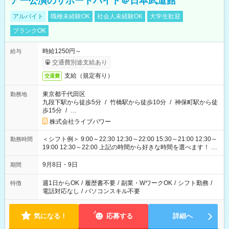
アー公演のサポートバイト＠日本武道館
アルバイト
職種未経験OK
社会人未経験OK
大学生歓迎
ブランクOK
時給1250円～
給与
交通費別途支給あり
支給（規定有り）
交通費
東京都千代田区
勤務地
九段下駅から徒歩5分
/
竹橋駅から徒歩10分
/
神保町駅から徒
歩15分
/
…
株式会社ライブパワー
＜シフト例＞ 9:00～22:30 12:30～22:00 15:30～21:00 12:30～
勤務時間
19:00 12:30～22:00 上記の時間から好きな時間を選べます！ ※
時間は変更となる可能性があります
9月8日・9日
期間
週1日からOK
/
履歴書不要
/
副業・WワークOK
/
シフト勤務
/
特徴
電話対応なし
/
パソコンスキル不要
気になる！
応募する
詳細へ