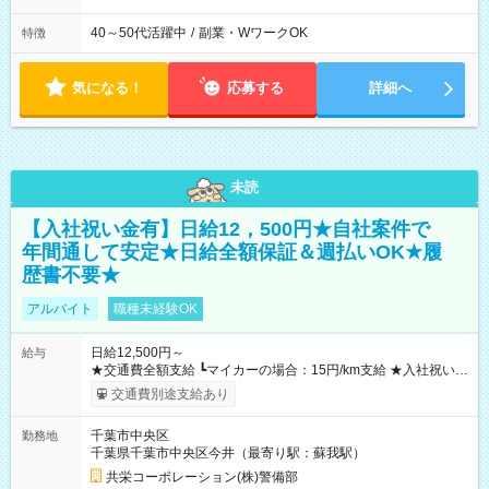
40～50代活躍中
/
副業・WワークOK
特徴
気になる！
応募する
詳細へ
未読
【入社祝い金有】日給12，500円★自社案件で
年間通して安定★日給全額保証＆週払いOK★履
歴書不要★
アルバイト
職種未経験OK
日給12,500円～
給与
★交通費全額支給 ┗マイカーの場合：15円/km支給 ★入社祝い金
「5万円」あり ★残業手当 ┗残業代は別途全額支給いたします ---
交通費別途支給あり
-- 【法定研修※規定あり】 ・勤務期間：4日間 ・勤務時間：実働
5時間／休憩2時間 ・研修手当：合計3万3600円／28時間 ※時給
千葉市中央区
勤務地
1200円×7ｈ×4日間 （休憩2時間分も給与が発生します♪） 【試
千葉県千葉市中央区今井（最寄り駅：蘇我駅）
用期間】試用期間あり 試用期間の長さ：3ヶ月 雇用形態、給与
は本採用時と同じです。
共栄コーポレーション(株)警備部