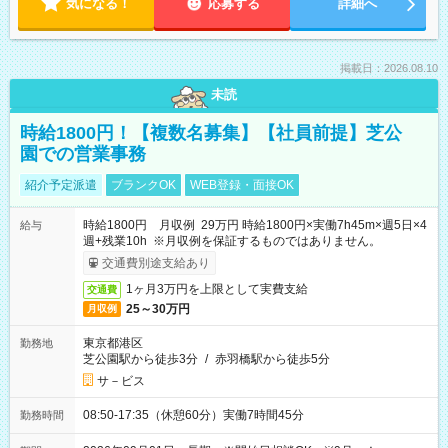
気になる！
応募する
詳細へ
掲載日：2026.08.10
未読
時給1800円！【複数名募集】【社員前提】芝公
園での営業事務
紹介予定派遣
ブランクOK
WEB登録・面接OK
時給1800円 月収例 29万円 時給1800円×実働7h45m×週5日×4
給与
週+残業10h ※月収例を保証するものではありません。
交通費別途支給あり
1ヶ月3万円を上限として実費支給
交通費
25～30万円
月収例
東京都港区
勤務地
芝公園駅から徒歩3分
/
赤羽橋駅から徒歩5分
サ－ビス
08:50-17:35（休憩60分）実働7時間45分
勤務時間