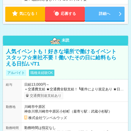
気になる！
応募する
詳細へ
未読
人気イベントも！好きな場所で働けるイベント
スタッフ☆来社不要！働いたその日に給料もら
える日払い/T1
アルバイト
職種未経験OK
日給13,000円～
給与
＋交通費支給 ★交通費全額支給！ ┗案件により規定あり ★日払
いOK！（規定あり） ┗働いたその日に現金GET♪ お仕事後はコ
交通費別途支給あり
ンビニATMから 日払い分を引き落とせます！ 【試用期間】試
用期間なし
川崎市中原区
勤務地
神奈川県川崎市中原区小杉町（最寄り駅：武蔵小杉駅）
株式会社ワンベルウッズ
勤務時間は指定なし
勤務時間