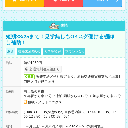
未読
短期×8/25まで！見学無しもOKスグ働ける棚卸
し補助！
派遣
職種未経験OK
大学生歓迎
ブランクOK
時給1250円
給与
交通費別途支給あり
実費支給／当社規定あり。通勤交通費実費支払／上限4
交通費
万円／月※規定あり
埼玉県久喜市
勤務地
久喜駅から車12分
/
新白岡駅から車12分
/
加須駅から車22分
機械・メカトロニクス
(1)08:30-17:05(休憩60分) ※休憩内訳（10：00-10：05、12：
勤務時間
00-12：50、15：00-15：05）
1ヶ月以上3ヶ月未満／即日～2026/08/25の期間限定
期間