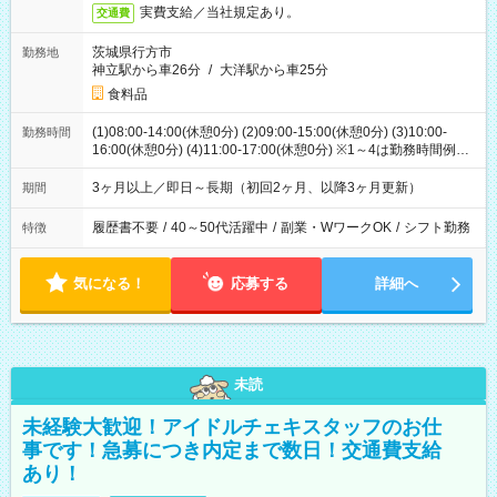
実費支給／当社規定あり。
交通費
茨城県行方市
勤務地
神立駅から車26分
/
大洋駅から車25分
食料品
(1)08:00-14:00(休憩0分) (2)09:00-15:00(休憩0分) (3)10:00-
勤務時間
16:00(休憩0分) (4)11:00-17:00(休憩0分) ※1～4は勤務時間例
【8時～17時の間でお好きな6ｈ～ＯＫ！】
3ヶ月以上／即日～長期（初回2ヶ月、以降3ヶ月更新）
期間
履歴書不要
/
40～50代活躍中
/
副業・WワークOK
/
シフト勤務
特徴
気になる！
応募する
詳細へ
未読
未経験大歓迎！アイドルチェキスタッフのお仕
事です！急募につき内定まで数日！交通費支給
あり！