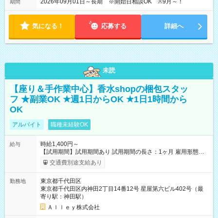
2026年09月01日～長期 ※開始日相談OK ※9月～！
期間
気になる！
応募する
詳細へ
未読
【座り＆手作業中心】香水shopの梱包スタッ
フ ★副業OK ★週1日からOK ★1日1時間から
OK
アルバイト
職種未経験OK
時給1,400円～
給与
【試用期間】試用期間あり 試用期間の長さ：1ヶ月 雇用形態、
給与は本採用時と同じです。
交通費別途支給あり
東京都千代田区
勤務地
東京都千代田区内神田2丁目14番12号 星屋第六ビル402号（最
寄り駅：神田駅）
Ａｌｌｅｙ株式会社