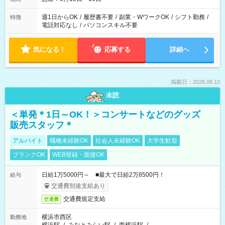
週1日からOK
/
履歴書不要
/
副業・WワークOK
/
シフト勤務
/
特徴
電話対応なし
/
パソコンスキル不要
気になる！
応募する
詳細へ
掲載日：2026.08.10
未読
＜単発＊1日～OK！＞コンサートなどのグッズ
販売スタッフ＊
アルバイト
職種未経験OK
社会人未経験OK
大学生歓迎
ブランクOK
WEB登録・面接OK
日給1万5000円～ ■最大で日給2万8500円！
給与
交通費別途支給あり
交通費規定支給
交通費
横浜市西区
勤務地