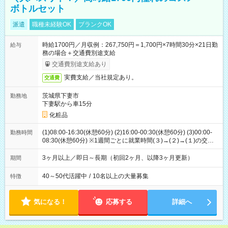
ボトルセット
派遣
職種未経験OK
ブランクOK
時給1700円／月収例：267,750円＝1,700円×7時間30分×21日勤
給与
務の場合＋交通費別途支給
交通費別途支給あり
実費支給／当社規定あり。
交通費
茨城県下妻市
勤務地
下妻駅から車15分
化粧品
(1)08:00-16:30(休憩60分) (2)16:00-00:30(休憩60分) (3)00:00-
勤務時間
08:30(休憩60分) ※1週間ごとに就業時間(３)→(２)→(１)の交替
勤務
3ヶ月以上／即日～長期（初回2ヶ月、以降3ヶ月更新）
期間
40～50代活躍中
/
10名以上の大量募集
特徴
気になる！
応募する
詳細へ