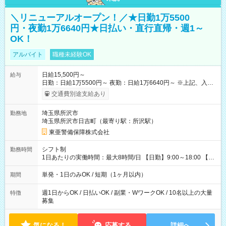
＼リニューアルオープン！／★日勤1万5500
円・夜勤1万6640円★日払い・直行直帰・週1～
OK！
アルバイト
職種未経験OK
日給15,500円～
給与
日勤：日給1万5500円～ 夜勤：日給1万6640円～ ※上記、入社
祝手当4000円含む(25勤務まで) ┗新任研修の終了から100日以内
交通費別途支給あり
┗規定あり ／ 経験や年齢を問わず、 頑張った方全員に支給され
ます！ ＼ ■日給保証あり！ お仕事が早く終わっても、 その日の
埼玉県所沢市
勤務地
日給は全額支給！ ■月22日以上勤務すると… 日給1000円UP！ ■
埼玉県所沢市日吉町（最寄り駅：所沢駅）
日払い・週払い・前払いOK！ 給与即時払いサービス『クリア
(CRIA)』で 最短当日にコンビニATMから 現金で給与を受け取れ
東亜警備保障株式会社
ます♪ ※稼働分・規定あり ■法定研修(7h×3日間)中も 手当をしっ
かり【3万円】支給！ ┗研修手当の一部(9，000円)は手渡しで支
シフト制
勤務時間
給 ┗昼食代も別途支給(500円×3日間） ┗研修期間中も交通費全
1日あたりの実働時間：最大8時間/日 【日勤】9:00～18:00 【夜
額支給 【試用期間】試用期間なし
勤】20:00～翌5:00 ・【日勤のみ】【夜勤のみ】もOK♪ ・自分
の都合に合わせて稼げます◎ ・シフトの申告は電話・メールで
単発・1日のみOK / 短期（1ヶ月以内）
期間
OK♪ ┗お仕事したい日を電話かメールで連絡！ ★週5勤務や、プ
ライベートの予定に 合わせて好きな時など、自由に働けます
週1日からOK / 日払いOK / 副業・WワークOK / 10名以上の大量
特徴
募集
気になる！
応募する
詳細へ