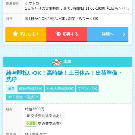
シフト制
勤務時間
1日あたりの実働時間：最大5時間/日 11:00-19:00 └1日あたりの
実働時間：1-5時間 └上記の時間帯内であれば、いつでも勤務可
能！ └平日・土曜日の中で、お好きな曜日でご勤務いただけま
週1日からOK / 日払いOK / 副業・WワークOK
特徴
す！ 【シフト例】 ・11:00～14:00 ・16:30～19:00 ・13:00～
18:00 などのように、自由な働き方が可能なお仕事です！
気になる！
応募する
詳細へ
未読
給与即払いOK！高時給！土日休み！出荷準備・
洗浄
派遣
職種未経験OK
社会人未経験OK
ブランクOK
WEB登録・面接OK
時給1600円
給与
交通費別途支給あり
交通費支給有り
交通費
埼玉県和光市
勤務地