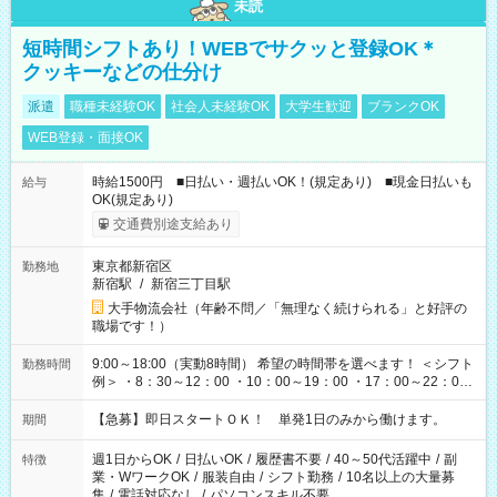
未読
短時間シフトあり！WEBでサクッと登録OK＊
クッキーなどの仕分け
派遣
職種未経験OK
社会人未経験OK
大学生歓迎
ブランクOK
WEB登録・面接OK
時給1500円 ■日払い・週払いOK！(規定あり) ■現金日払いも
給与
OK(規定あり)
交通費別途支給あり
東京都新宿区
勤務地
新宿駅
/
新宿三丁目駅
大手物流会社（年齢不問／「無理なく続けられる」と好評の
職場です！）
9:00～18:00（実動8時間） 希望の時間帯を選べます！ ＜シフト
勤務時間
例＞ ・8：30～12：00 ・10：00～19：00 ・17：00～22：00
・13：00～22：00 ・22：00～翌6：00 など
【急募】即日スタートＯＫ！ 単発1日のみから働けます。
期間
週1日からOK
/
日払いOK
/
履歴書不要
/
40～50代活躍中
/
副
特徴
業・WワークOK
/
服装自由
/
シフト勤務
/
10名以上の大量募
集
/
電話対応なし
/
パソコンスキル不要