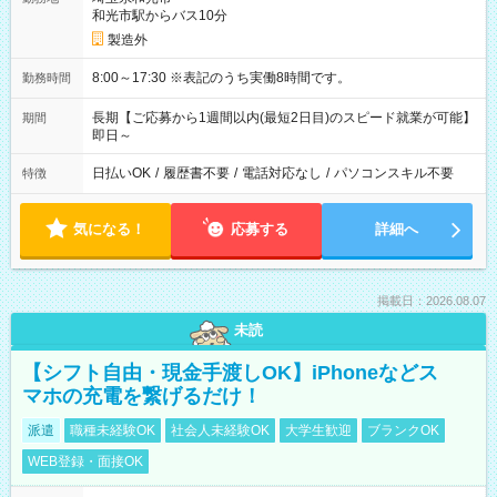
和光市駅からバス10分
製造外
8:00～17:30 ※表記のうち実働8時間です。
勤務時間
長期【ご応募から1週間以内(最短2日目)のスピード就業が可能】
期間
即日～
日払いOK
/
履歴書不要
/
電話対応なし
/
パソコンスキル不要
特徴
気になる！
応募する
詳細へ
掲載日：2026.08.07
未読
【シフト自由・現金手渡しOK】iPhoneなどス
マホの充電を繋げるだけ！
派遣
職種未経験OK
社会人未経験OK
大学生歓迎
ブランクOK
WEB登録・面接OK