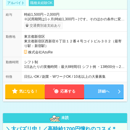
アルバイト
職種未経験OK
時給1,500円～2,000円
給与
※試用期間は1ヶ月(時給1,300円～)です。そのほかの条件に変更
はありません。 【試用期間】試用期間あり 試用期間の長さ：1
交通費別途支給あり
ヶ月 ※ 雇用形態と給与に、本採用時と異なる部分があります。
雇用形態：アルバイト・パート採用 給与：時給 1,300円以上 ※
東京都新宿区
勤務地
経験、能力を考慮して決定します。
東京都新宿区西新宿６丁目１２番４号コイトビル３０２（最寄
り駅：新宿駅）
株式会社AzuRe
シフト制
勤務時間
1日あたりの実働時間：最大8時間/日 シフト例 ・13時00分～21
時00分 ・14時00分～22時00分 標準労働時間：1日あたり5~8時
間 (イベントの時間に左右されます)
日払いOK / 副業・WワークOK / 10名以上の大量募集
特徴
気になる！
応募する
詳細へ
未読
＼大バズリ中！／高時給1700円憧れのコスメ＊