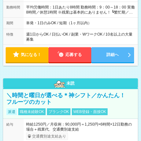
平均労働時間：1日あたり8時間 勤務時間：9：00～18：00 実働
勤務時間
8時間／休憩1時間 ※残業は基本的にありません！ ┗繁忙期／多
忙期にお願いする場合あり ┗残業代は別途全額支給いたします！
平均労働時間：1日あたり8時間 勤務時間：9：00～18：00 実働
単発・1日のみOK / 短期（1ヶ月以内）
期間
8時間／休憩1時間 ※残業は基本的にありません！ ┗繁忙期／多
忙期にお願いする場合あり ┗残業代は別途全額支給いたします！
週1日からOK / 日払いOK / 副業・WワークOK / 10名以上の大量
特徴
募集
気になる！
応募する
詳細へ
未読
＼時間と曜日が選べる＊神シフト／かんたん！
フルーツのカット
派遣
職種未経験OK
ブランクOK
WEB登録・面接OK
時給1250円／月収例：90,000円＝1,250円×6時間×12日勤務の
給与
場合＋残業代、交通費別途支給
交通費別途支給あり