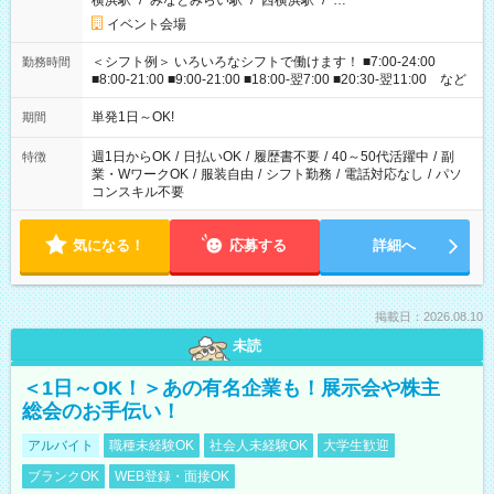
横浜駅
/
みなとみらい駅
/
西横浜駅
/
…
イベント会場
＜シフト例＞ いろいろなシフトで働けます！ ■7:00-24:00
勤務時間
■8:00-21:00 ■9:00-21:00 ■18:00-翌7:00 ■20:30-翌11:00 など
単発1日～OK!
期間
週1日からOK
/
日払いOK
/
履歴書不要
/
40～50代活躍中
/
副
特徴
業・WワークOK
/
服装自由
/
シフト勤務
/
電話対応なし
/
パソ
コンスキル不要
気になる！
応募する
詳細へ
掲載日：2026.08.10
未読
＜1日～OK！＞あの有名企業も！展示会や株主
総会のお手伝い！
アルバイト
職種未経験OK
社会人未経験OK
大学生歓迎
ブランクOK
WEB登録・面接OK