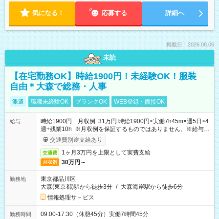
気になる！
応募する
詳細へ
掲載日：2026.08.06
未読
【在宅勤務OK】時給1900円！未経験OK！服装
自由＊大森で総務・人事
派遣
職種未経験OK
ブランクOK
WEB登録・面接OK
時給1900円 月収例 31万円 時給1900円×実働7h45m×週5日×4
給与
週+残業10h ※月収例を保証するものではありません。※給与即
受取りサービス利用可（利用条件有）
交通費別途支給あり
1ヶ月3万円を上限として実費支給
交通費
30万円～
月収例
東京都品川区
勤務地
大森(東京都)駅から徒歩3分
/
大森海岸駅から徒歩6分
情報処理サ－ビス
09:00-17:30（休憩45分）実働7時間45分
勤務時間