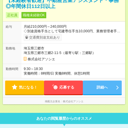
【未経験者歓迎】不動産営業アシスタント・事務
◎年間休日112日以上
正社員
職種未経験OK
月給210,000円～240,000円
給与
◇別途資格手当として宅建専任手当10,000円、業務管理者手当
10,000円、社内CS資格3,000円～10,000円を該当者に別途支
交通費別途支給あり
給。 ※経験・能力を考慮して決定します。 【試用期間】試用期
間あり 試用期間の長さ：1ヶ月 雇用形態、給与は本採用時と同
埼玉県三郷市
勤務地
じです。
埼玉県三郷市三郷2-11-5（最寄り駅：三郷駅）
株式会社アソシエ
9:30～18:30
勤務時間
実働時間：8時間/日 実働8時間、休憩1時間
気になる！
応募する
詳細へ
掲載元企業名
株式会社アソシエ
あなたの閲覧履歴からのオススメ