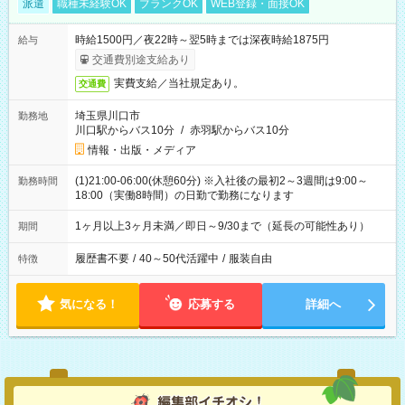
派遣
職種未経験OK
ブランクOK
WEB登録・面接OK
時給1500円／夜22時～翌5時までは深夜時給1875円
給与
交通費別途支給あり
実費支給／当社規定あり。
交通費
埼玉県川口市
勤務地
川口駅からバス10分
/
赤羽駅からバス10分
情報・出版・メディア
(1)21:00-06:00(休憩60分) ※入社後の最初2～3週間は9:00～
勤務時間
18:00（実働8時間）の日勤で勤務になります
1ヶ月以上3ヶ月未満／即日～9/30まで（延長の可能性あり）
期間
履歴書不要
/
40～50代活躍中
/
服装自由
特徴
気になる！
応募する
詳細へ