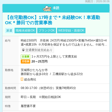
掲載日：2026.08.06
未読
【在宅勤務OK】17時まで＊未経験OK！車通勤
OK＊勝田での営業事務
派遣
職種未経験OK
ブランクOK
WEB登録・面接OK
時給1500円 月収例 24万円 時給1500円×実働7h45m×週5日×4
給与
週+残業10h ※月収例を保証するものではありません。※給与即
受取りサービス利用可（利用条件有）
交通費別途支給あり
1ヶ月3万円を上限として実費支給
交通費
20～25万円
月収例
茨城県ひたちなか市
勤務地
勝田駅から徒歩16分
/
工機前駅から徒歩22分
総合商社
08:30-17:00（休憩45分）実働7時間45分
勤務時間
即日～長期 ※開始日相談OK
期間
履歴書不要
特徴