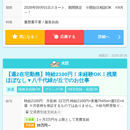
2026年09月01日スタート、期間限定 ※開始日相談OK ※9月
期間
～！
履歴書不要
/
服装自由
特徴
気になる！
応募する
詳細へ
掲載日：2026.08.06
未読
【週2在宅勤務】時給2100円！未経験OK！残業
ほぼなし▼八千代緑が丘でのお仕事
派遣
職種未経験OK
ブランクOK
WEB登録・面接OK
時給2100円 月収例 32万円 時給2100円×実働7h45m×週5日×4
給与
週 ※月収例を保証するものではありません。※給与即受取りサ
ービス利用可（利用条件有）
交通費別途支給あり
1ヶ月3万円を上限として実費支給
交通費
30万円～
月収例