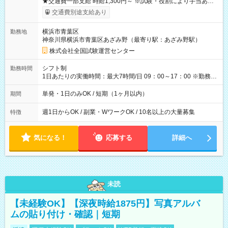
★交通費一部支給 時給1,300円～ ※試験・役割により手当あり
※勤務回数により昇給あり 【即給（前払い）オプションあ
交通費別途支給あり
り！】 希望される場合、勤務から1週間ほどで給与の一部を受け
取れます。 ※手数料418円がかかります。 【過去試験日の収入
横浜市青葉区
勤務地
例】 ・河合塾模擬試験 8:30～17:30（休憩1時間） 時給1,300円
神奈川県横浜市青葉区あざみ野（最寄り駅：あざみ野駅）
×8時間＝日収10,400円＋交通費 ※当日の役割により時給＋100
円の場合あり ・国家試験 7:00～13:30（休憩なし） 時給1,300
株式会社全国試験運営センター
円（役割手当＋100円）×6時間＝日収8,400円＋交通費 【試用期
間】試用期間なし
シフト制
勤務時間
1日あたりの実働時間：最大7時間/日 09：00～17：00 ※勤務時
間は 試験により異なります。
単発・1日のみOK / 短期（1ヶ月以内）
期間
週1日からOK / 副業・WワークOK / 10名以上の大量募集
特徴
気になる！
応募する
詳細へ
未読
【未経験OK】【深夜時給1875円】写真アルバ
ムの貼り付け・確認｜短期