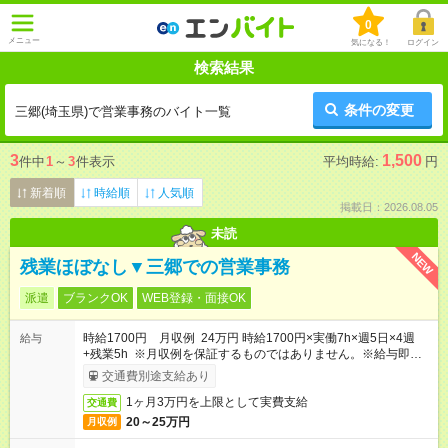
0
メニュー
気になる！
ログイン
検索結果
条件の変更
三郷(埼玉県)で営業事務のバイト一覧
3
1,500
件中
1
～
3
件表示
平均時給:
円
新着順
時給順
人気順
掲載日：2026.08.05
未読
NEW
残業ほぼなし▼三郷での営業事務
派遣
ブランクOK
WEB登録・面接OK
時給1700円 月収例 24万円 時給1700円×実働7h×週5日×4週
給与
+残業5h ※月収例を保証するものではありません。※給与即受取
りサービス利用可（利用条件有）
交通費別途支給あり
1ヶ月3万円を上限として実費支給
交通費
20～25万円
月収例