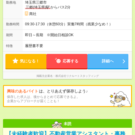
埼玉県三郷市
勤務地
三郷(埼玉県)駅
からバス2分
商社
09:30-17:30（休憩60分）実働7時間（残業少なめ！）
勤務時間
即日～長期 ※開始日相談OK
期間
履歴書不要
特徴
気になる！
応募する
詳細へ
掲載元企業名
株式会社リクルートスタッフィング
興味のあるバイト
は、とりあえず保存しよう♪
保存した求人は、後からまとめて応募できるよ。
企業からアプローチが届くことも！
未読
【未経験者歓迎】不動産営業アシスタント・事務