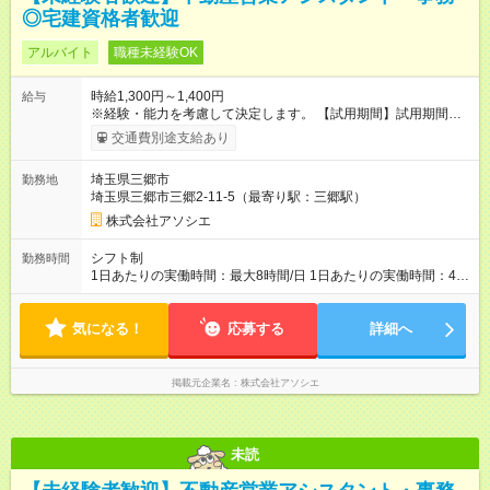
◎宅建資格者歓迎
アルバイト
職種未経験OK
時給1,300円～1,400円
給与
※経験・能力を考慮して決定します。 【試用期間】試用期間あ
り 試用期間の長さ：1ヶ月 ※ 雇用形態と給与に、本採用時と異
交通費別途支給あり
なる部分があります。 雇用形態：本採用時と同じです。 給与：
時給 1,200円 ～ 1,200円
埼玉県三郷市
勤務地
埼玉県三郷市三郷2-11-5（最寄り駅：三郷駅）
株式会社アソシエ
シフト制
勤務時間
1日あたりの実働時間：最大8時間/日 1日あたりの実働時間：4時
間～ シフト例 ・10時00分～15時00分 ・13時00分～18時00分
シフトによって変更可能です。
気になる！
応募する
詳細へ
掲載元企業名
株式会社アソシエ
未読