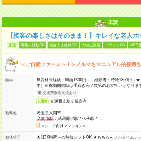
未読
【接客の楽しさはそのまま！】キレイな老人ホ
派遣
職種未経験OK
社会人未経験OK
大学生歓迎
ブランクOK
WEB
＜ご自愛ファースト！＞ノルマもマニュアル的接遇
無資格未経験：時給1600円～ 経験者：時給1800円
給与
す）※稼働開始時は手続き完了次第のお支払いとなりま
交通費別途支給あり
交通費支給※規定有
交通費
埼玉県入間市
勤務地
入間市駅
/
武蔵藤沢駅
/
仏子駅
/
…
＜シニア向けマンション＞
★1日6時間～の時短シフトOK ★もちろんフルタイムシフ
勤務時間