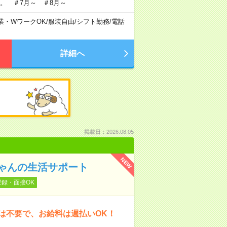
。 ＃7月～ ＃8月～
業・WワークOK
/
服装自由
/
シフト勤務
/
電話
詳細へ
掲載日：2026.08.05
NEW
ゃんの生活サポート
登録・面接OK
は不要で、お給料は週払いOK！