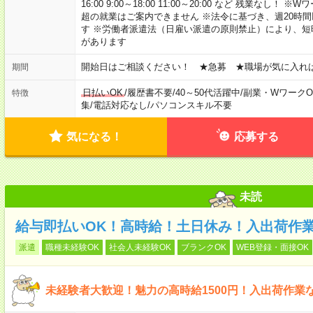
16:00 9:00～18:00 11:00～20:00 など 残業な
超の就業はご案内できません ※法令に基づき、週20時
す ※労働者派遣法（日雇い派遣の原則禁止）により、
があります
開始日はご相談ください！ ★急募 ★職場が気に入れ
期間
日払いOK
/
履歴書不要
/
40～50代活躍中
/
副業・WワークO
特徴
集
/
電話対応なし
/
パソコンスキル不要
気になる！
応募する
未読
給与即払いOK！高時給！土日休み！入出荷作
派遣
職種未経験OK
社会人未経験OK
ブランクOK
WEB登録・面接OK
未経験者大歓迎！魅力の高時給1500円！入出荷作業