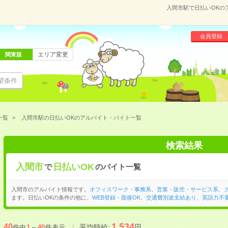
入間市駅で日払いOKの
会員登録
エリア変更
関東版
望条件
一覧
入間市駅の日払いOKのアルバイト・バイト一覧
検索結果
入間市
日払いOK
で
のバイト一覧
入間市のアルバイト情報です。
オフィスワーク・事務系
、
営業・販売・サービス系
、
ます。日払いOKの条件の他に、
WEB登録・面接OK
、
交通費別途支給あり
、
英語力不
1,534
40
平均時給:
円
件中
1
～
40
件表示