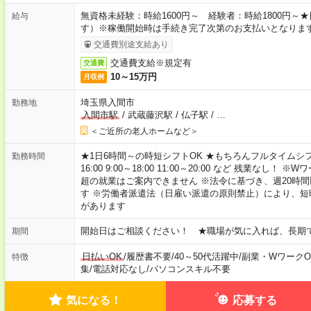
無資格未経験：時給1600円～ 経験者：時給1800円
給与
す）※稼働開始時は手続き完了次第のお支払いとなりま
交通費別途支給あり
交通費支給※規定有
交通費
10～15万円
月収例
埼玉県入間市
勤務地
入間市駅
/
武蔵藤沢駅
/
仏子駅
/
…
＜ご近所の老人ホームなど＞
★1日6時間～の時短シフトOK ★もちろんフルタイムシフ
勤務時間
16:00 9:00～18:00 11:00～20:00 など 残業な
超の就業はご案内できません ※法令に基づき、週20時
す ※労働者派遣法（日雇い派遣の原則禁止）により、
があります
開始日はご相談ください！ ★職場が気に入れば、長期
期間
日払いOK
/
履歴書不要
/
40～50代活躍中
/
副業・WワークO
特徴
集
/
電話対応なし
/
パソコンスキル不要
気になる！
応募する