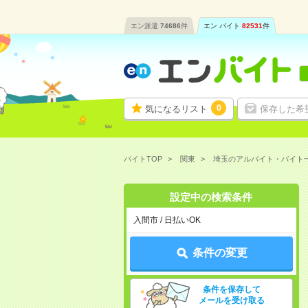
エン派遣
74686
件
エン バイト
82531
件
0
気になるリスト
保存した希
バイトTOP
関東
埼玉のアルバイト・バイト
設定中の検索条件
入間市 / 日払いOK
条件の変更
条件を保存して
メールを受け取る