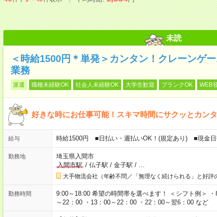
未読
＜時給1500円＊単発＞カンタン！クレーンゲ
業務
派遣
職種未経験OK
社会人未経験OK
大学生歓迎
ブランクOK
WEB
好きな時にお仕事可能！スキマ時間にサクッとカン
時給1500円 ■日払い・週払いOK！(規定あり) ■現
給与
埼玉県入間市
勤務地
入間市駅
/
仏子駅
/
金子駅
/
…
大手物流会社（年齢不問／「無理なく続けられる」と好評
9:00～18:00 希望の時間帯を選べます！ ＜シフト例＞ ・8：3
勤務時間
～22：00 ・13：00～22：00 ・22：00～翌6：00 など