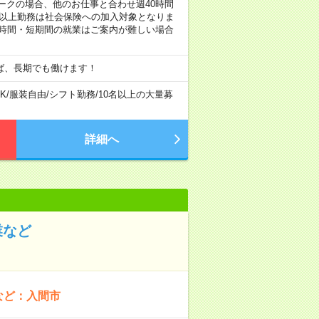
し！ ※Wワークの場合、他のお仕事と合わせ週40時間
間以上勤務は社会保険への加入対象となりま
短時間・短期間の就業はご案内が難しい場合
ば、長期でも働けます！
K
/
服装自由
/
シフト勤務
/
10名以上の大量募
詳細へ
業など
など：入間市