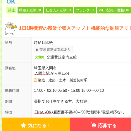
OK
派遣
職種未経験OK
社会人未経験OK
ブランクOK
WEB登録・面接OK
1日1時間程の残業で収入アップ！ 機能的な制服アリ
時給1380円
給与
交通費別途支給あり
交通費規定内支給
交通費
埼玉県入間市
勤務地
入間市駅
から車15分
製造・建築・土木・製造技術系
17:00～02:10 05:50～15:00 15:00～00:10
勤務時間
長期でお仕事できる方、大歓迎！
期間
日払いOK
/
履歴書不要
/
40～50代活躍中
/
電話対応なし
特徴
気になる！
応募する