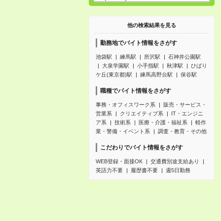
他の検索結果を見る
勤務地でバイト情報をさがす
池袋駅
練馬駅
所沢駅
石神井公園駅
大泉学園駅
小手指駅
秋津駅
ひばり
ケ丘(東京都)駅
練馬高野台駅
保谷駅
職種でバイト情報をさがす
事務・オフィスワーク系
販売・サービス・
営業系
クリエイティブ系
IT・エンジニ
ア系
技術系
医療・介護・福祉系
軽作
業・警備・イベント系
調査・教育・その他
こだわりでバイト情報をさがす
WEB登録・面接OK
交通費別途支給あり
英語力不要
履歴書不要
週5日勤務