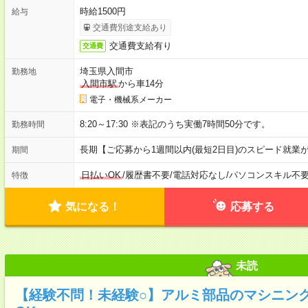
時給1500円
給与
交通費別途支給あり
交通費支給有り
交通費
埼玉県入間市
勤務地
入間市駅
から車14分
電子・機械系メーカー
8:20～17:30 ※表記のうち実働7時間50分です。
勤務時間
長期【ご応募から1週間以内(最短2日目)のスピード就業
期間
日払いOK
/
履歴書不要
/
電話対応なし
/
パソコンスキル不
特徴
気になる！
応募する
未読
【経験不問！未経験○】アルミ部品のマシニング