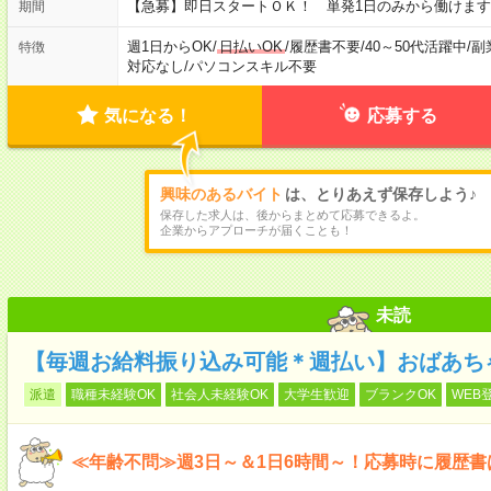
【急募】即日スタートＯＫ！ 単発1日のみから働けます
期間
週1日からOK
/
日払いOK
/
履歴書不要
/
40～50代活躍中
/
副
特徴
対応なし
/
パソコンスキル不要
気になる！
応募する
興味のあるバイト
は、とりあえず保存しよう♪
保存した求人は、後からまとめて応募できるよ。
企業からアプローチが届くことも！
未読
【毎週お給料振り込み可能＊週払い】おばあち
派遣
職種未経験OK
社会人未経験OK
大学生歓迎
ブランクOK
WEB
≪年齢不問≫週3日～＆1日6時間～！応募時に履歴書