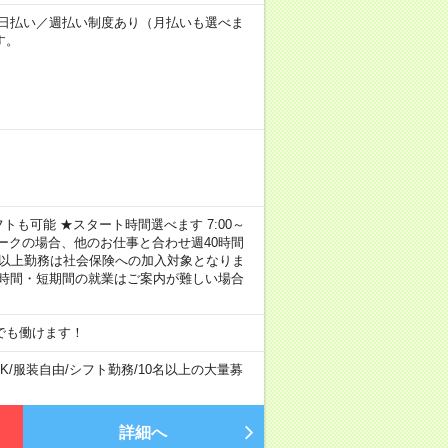
～★日払い／週払い制度あり（月払いも選べま
す。
トも可能 ★スタート時間選べます 7:00～
し！ ※Wワークの場合、他のお仕事と合わせ週40時間
間以上勤務は社会保険への加入対象となりま
短時間・短期間の就業はご案内が難しい場合
でも働けます！
K
/
服装自由
/
シフト勤務
/
10名以上の大量募
詳細へ