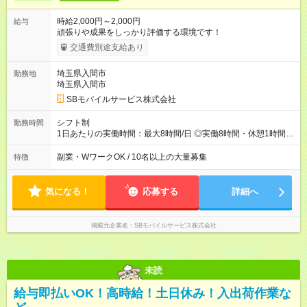
時給2,000円～2,000円
給与
頑張りや成果をしっかり評価する環境です！
交通費別途支給あり
埼玉県入間市
勤務地
埼玉県入間市
SBモバイルサービス株式会社
シフト制
勤務時間
1日あたりの実働時間：最大8時間/日 ◎実働8時間・休憩1時間 ◎
残業は月平均5時間程度です
副業・WワークOK / 10名以上の大量募集
特徴
気になる！
応募する
詳細へ
掲載元企業名
SBモバイルサービス株式会社
未読
給与即払いOK！高時給！土日休み！入出荷作業な