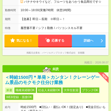
バナナやキウイなど、フルーツをあつかう食品商社です☆
10:00～18:00(実働7時間 休憩1時間)
勤務時間
【急募】即日～長期 ※即日～！
期間
履歴書不要
/
シフト勤務
/
パソコンスキル不要
特徴
気になる！
応募する
詳細へ
掲載元企業名
パーソルテンプスタッフ株式会社 首都圏
掲載日：2026.08.07
未読
NEW
＜時給1500円＊単発＞カンタン！クレーンゲー
ム景品のモクモク仕分け業務
派遣
職種未経験OK
社会人未経験OK
大学生歓迎
ブランクOK
WEB登録・面接OK
時給1500円 ■日払い・週払いOK！(規定あり) ■現金日払いも
給与