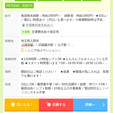
WEB登録・面接OK
無資格未経験：時給1600円～ 経験者：時給1800円～★日払い
給与
／週払い制度あり（月払いも選べます）※稼働開始時は手続き完
了次第のお支払いとなります。
交通費別途支給あり
交通費支給※規定有
交通費
埼玉県入間市
勤務地
入間市駅
/
武蔵藤沢駅
/
仏子駅
/
…
＜シニア向けマンション＞
★1日6時間～の時短シフトOK ★もちろんフルタイムシフトも可
勤務時間
能 ★スタート時間選べます 7:00～16:00 9:00～18:00 11:00～
20:00 など 残業なし！ ※Wワークの場合、他のお仕事と合わせ
週40時間超の就業はご案内できません ※法令に基づき、週20時
開始日はご相談ください！ ★急募 ★職場が気に入れば、長期
期間
間以上勤務は社会保険への加入対象となります ※労働者派遣法
でも働けます！
（日雇い派遣の原則禁止）により、短時間・短期間の就業はご
案内が難しい場合があります
日払いOK
/
履歴書不要
/
40～50代活躍中
/
副業・WワークOK
/
特徴
服装自由
/
シフト勤務
/
10名以上の大量募集
/
電話対応なし
/
パ
ソコンスキル不要
気になる！
応募する
詳細へ