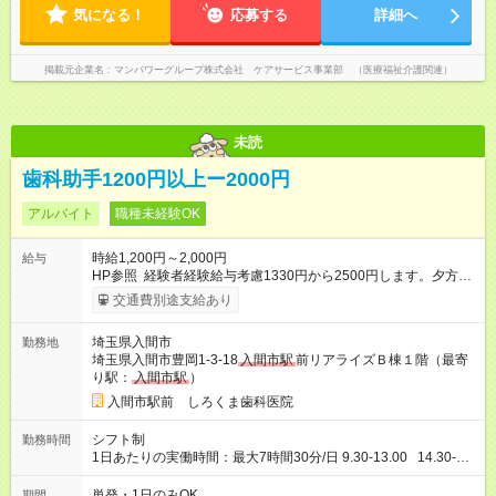
気になる！
応募する
詳細へ
掲載元企業名
マンパワーグループ株式会社 ケアサービス事業部 （医療福祉介護関連）
未読
歯科助手1200円以上ー2000円
アルバイト
職種未経験OK
時給1,200円～2,000円
給与
HP参照 経験者経験給与考慮1330円から2500円します。夕方午
後出れる方 19時まで働ける方 土曜日働ける方歓迎 【試用期
交通費別途支給あり
間】試用期間あり 試用期間の長さ：6ヶ月 雇用形態、給与は本
採用時と同じです。
埼玉県入間市
勤務地
埼玉県入間市豊岡1-3-18
入間市駅
前リアライズＢ棟１階（最寄
り駅：
入間市駅
）
入間市駅前 しろくま歯科医院
シフト制
勤務時間
1日あたりの実働時間：最大7時間30分/日 9.30-13.00 14.30-
19.00 木日祝休み HP参照
単発・1日のみOK
期間