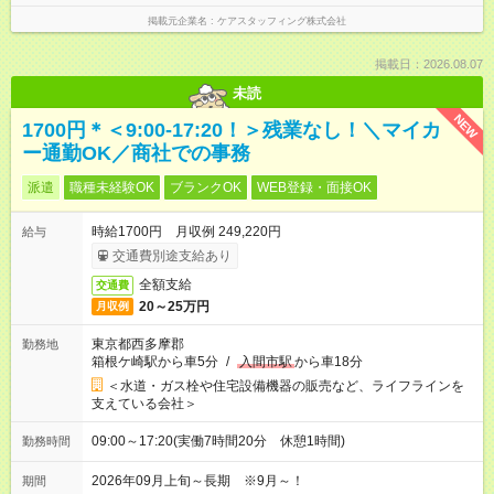
掲載元企業名
ケアスタッフィング株式会社
掲載日：2026.08.07
未読
NEW
1700円＊＜9:00-17:20！＞残業なし！＼マイカ
ー通勤OK／商社での事務
派遣
職種未経験OK
ブランクOK
WEB登録・面接OK
時給1700円 月収例 249,220円
給与
交通費別途支給あり
全額支給
交通費
20～25万円
月収例
東京都西多摩郡
勤務地
箱根ケ崎駅から車5分
/
入間市駅
から車18分
＜水道・ガス栓や住宅設備機器の販売など、ライフラインを
支えている会社＞
09:00～17:20(実働7時間20分 休憩1時間)
勤務時間
2026年09月上旬～長期 ※9月～！
期間