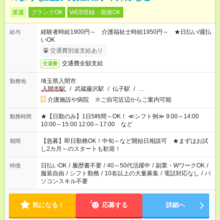
派遣
ブランクOK
WEB登録・面接OK
経験者時給1900円～ 介護福祉士時給1950円～ ★日払い/週払
給与
いOK
交通費別途支給あり
交通費全額支給
交通費
埼玉県入間市
勤務地
入間市駅
/
武蔵藤沢駅
/
仏子駅
/
…
介護施設や病院 ※ご自宅近辺からご案内可能
★【日勤のみ】1日5時間～OK！ ≪シフト例≫ 9:00～14:00
勤務時間
10:00～15:00 12:00～17:00 など
【急募】即日勤務OK！中旬～など開始日相談可 ★まずはお試
期間
し2カ月～のスタートも歓迎！
日払いOK
/
履歴書不要
/
40～50代活躍中
/
副業・WワークOK
/
特徴
服装自由
/
シフト勤務
/
10名以上の大量募集
/
電話対応なし
/
パ
ソコンスキル不要
気になる！
応募する
詳細へ