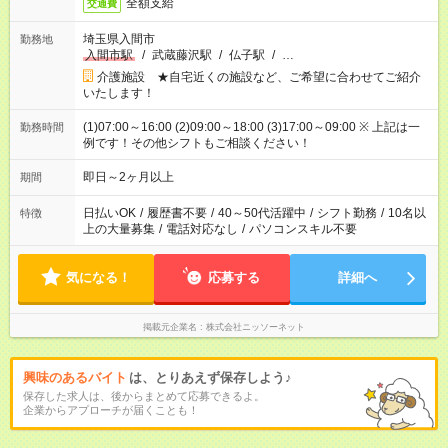
全額支給
交通費
埼玉県入間市
勤務地
入間市駅
/
武蔵藤沢駅
/
仏子駅
/
…
介護施設 ★自宅近くの施設など、ご希望に合わせてご紹介
いたします！
(1)07:00～16:00 (2)09:00～18:00 (3)17:00～09:00 ※ 上記は一
勤務時間
例です！その他シフトもご相談ください！
即日～2ヶ月以上
期間
日払いOK
/
履歴書不要
/
40～50代活躍中
/
シフト勤務
/
10名以
特徴
上の大量募集
/
電話対応なし
/
パソコンスキル不要
気になる！
応募する
詳細へ
掲載元企業名
株式会社ニッソーネット
興味のあるバイト
は、とりあえず保存しよう♪
保存した求人は、後からまとめて応募できるよ。
企業からアプローチが届くことも！