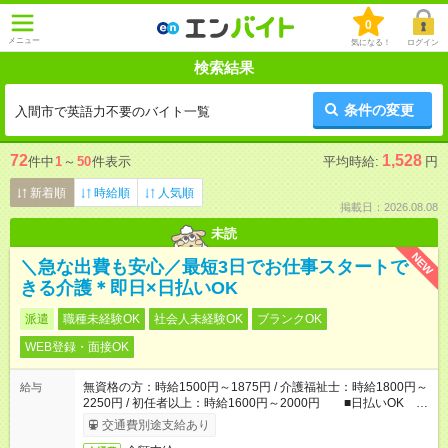
0
メニュー
気になる！
ログイン
検索結果
条件の変更
入間市で英語力不要のバイト一覧
72
1,528
件中
1
～
50
件表示
平均時給:
円
新着順
時給順
人気順
掲載日：2026.08.08
未読
NEW
＼急な出費も安心／最短3日でお仕事スタートで
きる介護＊即日×日払いOK
派遣
職種未経験OK
社会人未経験OK
ブランクOK
WEB登録・面接OK
無資格の方：時給1500円～1875円 / 介護福祉士：時給1800円～
給与
2250円 / 初任者以上：時給1600円～2000円 ■日払いOK ■
日収例：1万2000円（時給1500円×8h）
交通費別途支給あり