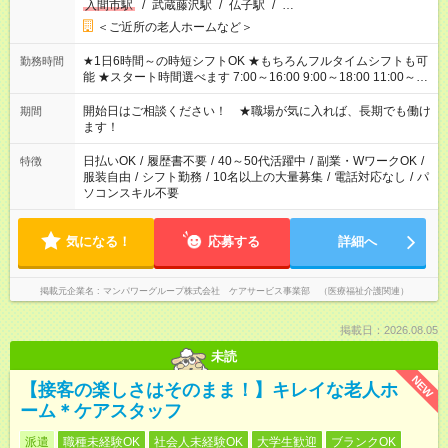
入間市駅
/
武蔵藤沢駅
/
仏子駅
/
…
＜ご近所の老人ホームなど＞
★1日6時間～の時短シフトOK ★もちろんフルタイムシフトも可
勤務時間
能 ★スタート時間選べます 7:00～16:00 9:00～18:00 11:00～
20:00 など 残業なし！ ※Wワークの場合、他のお仕事と合わせ
週40時間超の就業はご案内できません ※法令に基づき、週20時
開始日はご相談ください！ ★職場が気に入れば、長期でも働け
期間
間以上勤務は社会保険への加入対象となります ※労働者派遣法
ます！
（日雇い派遣の原則禁止）により、短時間・短期間の就業はご
案内が難しい場合があります
日払いOK
/
履歴書不要
/
40～50代活躍中
/
副業・WワークOK
/
特徴
服装自由
/
シフト勤務
/
10名以上の大量募集
/
電話対応なし
/
パ
ソコンスキル不要
気になる！
応募する
詳細へ
掲載元企業名
マンパワーグループ株式会社 ケアサービス事業部 （医療福祉介護関連）
掲載日：2026.08.05
未読
NEW
【接客の楽しさはそのまま！】キレイな老人ホ
ーム＊ケアスタッフ
派遣
職種未経験OK
社会人未経験OK
大学生歓迎
ブランクOK