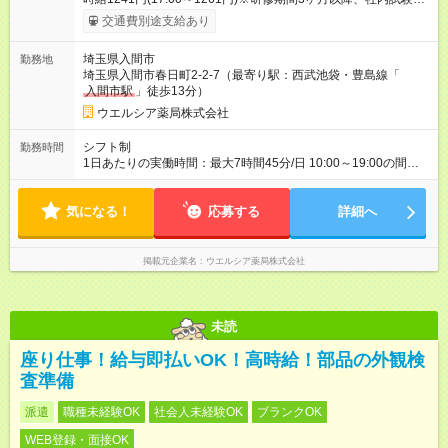
よる更新判定あり 社内試験合格後、時給＋50～100円の昇給あ
交通費別途支給あり
り （大学生は＋20円） 試用期間あり：入社日から3ヶ月間／本
採用と待遇は変わりません。 【試用期間】試用期間あり 試用期
埼玉県入間市
勤務地
間の長さ：3ヶ月 雇用形態、給与は本採用時と同じです。
埼玉県入間市春日町2-2-7（最寄り駅：西武池袋・豊島線「
入間市駅
」徒歩13分）
ウエルシア薬局株式会社
シフト制
勤務時間
1日あたりの実働時間：最大7時間45分/日 10:00～19:00の間で1
日7.75時間の勤務 ☆週5日の勤務 ※勤務曜日応相談 ☆未経験・
無資格可
気になる！
応募する
詳細へ
掲載元企業名
ウエルシア薬局株式会社
未読
座り仕事！給与即払いOK！高時給！部品の外観検
査準備
派遣
職種未経験OK
社会人未経験OK
ブランクOK
WEB登録・面接OK