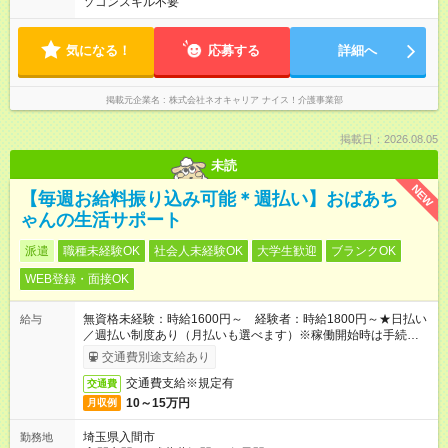
ソコンスキル不要
気になる！
応募する
詳細へ
掲載元企業名
株式会社ネオキャリア ナイス！介護事業部
掲載日：2026.08.05
未読
NEW
【毎週お給料振り込み可能＊週払い】おばあち
ゃんの生活サポート
派遣
職種未経験OK
社会人未経験OK
大学生歓迎
ブランクOK
WEB登録・面接OK
無資格未経験：時給1600円～ 経験者：時給1800円～★日払い
給与
／週払い制度あり（月払いも選べます）※稼働開始時は手続き完
了次第のお支払いとなります。
交通費別途支給あり
交通費支給※規定有
交通費
10～15万円
月収例
埼玉県入間市
勤務地