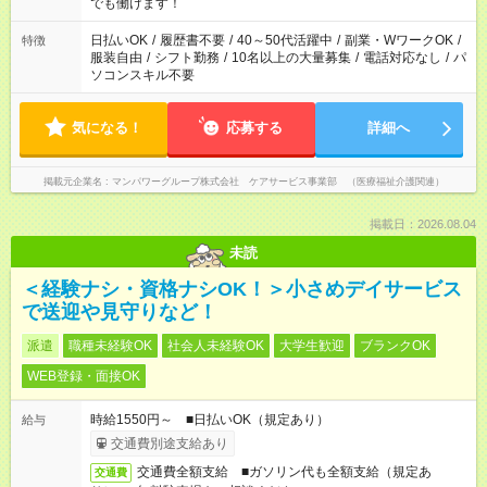
となります ※労働者派遣法（日雇い派遣の原則禁止）により、
でも働けます！
短時間・短期間の就業はご案内が難しい場合があります
日払いOK
/
履歴書不要
/
40～50代活躍中
/
副業・WワークOK
/
特徴
服装自由
/
シフト勤務
/
10名以上の大量募集
/
電話対応なし
/
パ
ソコンスキル不要
気になる！
応募する
詳細へ
掲載元企業名
マンパワーグループ株式会社 ケアサービス事業部 （医療福祉介護関連）
掲載日：2026.08.04
未読
＜経験ナシ・資格ナシOK！＞小さめデイサービス
で送迎や見守りなど！
派遣
職種未経験OK
社会人未経験OK
大学生歓迎
ブランクOK
WEB登録・面接OK
時給1550円～ ■日払いOK（規定あり）
給与
交通費別途支給あり
交通費全額支給 ■ガソリン代も全額支給（規定あ
交通費