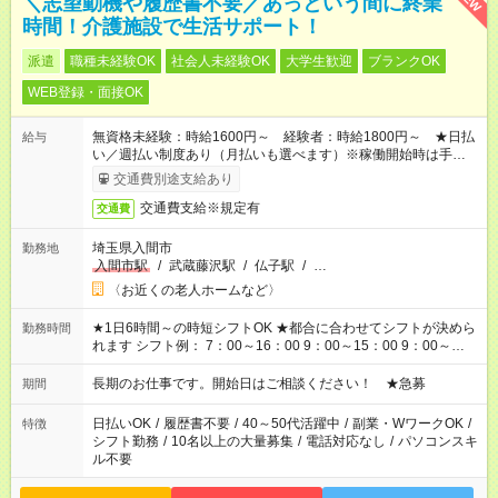
＼志望動機や履歴書不要／あっという間に終業
時間！介護施設で生活サポート！
派遣
職種未経験OK
社会人未経験OK
大学生歓迎
ブランクOK
WEB登録・面接OK
無資格未経験：時給1600円～ 経験者：時給1800円～ ★日払
給与
い／週払い制度あり（月払いも選べます）※稼働開始時は手続き
完了次第のお支払いとなります。
交通費別途支給あり
交通費支給※規定有
交通費
埼玉県入間市
勤務地
入間市駅
/
武蔵藤沢駅
/
仏子駅
/
…
〈お近くの老人ホームなど〉
★1日6時間～の時短シフトOK ★都合に合わせてシフトが決めら
勤務時間
れます シフト例： 7：00～16：00 9：00～15：00 9：00～
18：00 11：00～20：00 など ※Wワークの場合、他のお仕事と
合わせ週40時間超の就業はご案内できません ※法令に基づき、
長期のお仕事です。開始日はご相談ください！ ★急募
期間
週20時間以上勤務は社会保険への加入対象となります ※労働者
派遣法（日雇い派遣の原則禁止）により、短時間・短期間の就
日払いOK
/
履歴書不要
/
40～50代活躍中
/
副業・WワークOK
/
特徴
業はご案内が難しい場合があります
シフト勤務
/
10名以上の大量募集
/
電話対応なし
/
パソコンスキ
ル不要