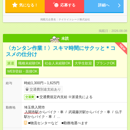
気になる！
応募する
詳細へ
掲載元企業名
テイケイトレード株式会社
掲載日：2026.08.08
未読
NEW
〈カンタン作業！〉スキマ時間にサクッと＊コ
スメの仕分け
派遣
職種未経験OK
社会人未経験OK
大学生歓迎
ブランクOK
WEB登録・面接OK
時給1,300円～1,625円
給与
交通費別途支給あり
■ 交通費規定内支給 ※派遣先による
交通費
埼玉県入間市
勤務地
入間市駅
からバイク・車
/
武蔵藤沢駅からバイク・車
/
仏子
駅からバイク・車
/
…
■物流センターなど ■勤務地選べます