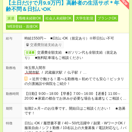
NEW
【土日だけで月9.9万円】高齢者の生活サポ＊年
齢不問＆日払いOK
派遣
職種未経験OK
社会人未経験OK
大学生歓迎
ブランクOK
WEB登録・面接OK
時給1550円～ ■日払いOK（規定あり）※即日払い不可
給与
交通費別途支給あり
交通費全額支給 ■ガソリン代も全額支給（規定あ
交通費
り） ■無料駐車場もご相談ください
埼玉県入間市
勤務地
入間市駅
/
武蔵藤沢駅
/
仏子駅
/
…
＜近所で働ける！選べる勤務地＞初めてでも安心！ピッタリ
の介護施設や病院をご紹介！
【日勤】9:00～18:00 【早番】7:00～16:00 【遅番】11:00～
勤務時間
20:00 ★家庭の都合でお休みが必要な場合も遠慮なくご相談くだ
さい。
短期2ヵ月～のお仕事です。開始日はご相談ください！ ★急募
期間
です！
日払いOK
/
履歴書不要
/
40～50代活躍中
/
副業・WワークOK
/
特徴
服装自由
/
シフト勤務
/
10名以上の大量募集
/
電話対応なし
/
パ