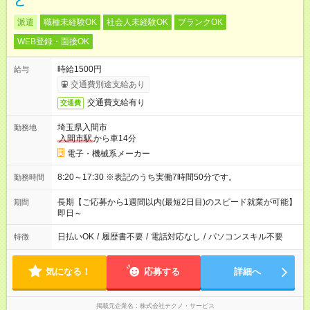
ど
派遣
職種未経験OK
社会人未経験OK
ブランクOK
WEB登録・面接OK
時給1500円
給与
交通費別途支給あり
交通費支給有り
交通費
埼玉県入間市
勤務地
入間市駅
から車14分
電子・機械系メーカー
8:20～17:30 ※表記のうち実働7時間50分です。
勤務時間
長期【ご応募から1週間以内(最短2日目)のスピード就業が可能】
期間
即日～
日払いOK
/
履歴書不要
/
電話対応なし
/
パソコンスキル不要
特徴
気になる！
応募する
詳細へ
掲載元企業名
株式会社テクノ・サービス