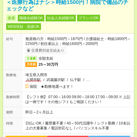
＜医療行為はナシ＞時給1500円！病院で備品のチ
ェックなど
派遣
職種未経験OK
社会人未経験OK
ブランクOK
WEB登録・面接OK
無資格の方：時給1500円～1875円 / 介護福祉士：時給1800円～
給与
2250円 / 初任者以上：時給1600円～2000円
交通費別途支給あり
全額支給
交通費
25～30万円
月収例
埼玉県入間市
勤務地
入間市駅
/
武蔵藤沢駅
/
仏子駅
/
…
病院 ★勤務地選べます！
【シフト例】 07:00～16:00 09:00～18:00 17:00～09:00 ※ 上記
勤務時間
は一例です！その他シフトもご相談ください！
即日～2ヶ月以上
期間
日払いOK
/
履歴書不要
/
40～50代活躍中
/
シフト勤務
/
10名以
特徴
上の大量募集
/
電話対応なし
/
パソコンスキル不要