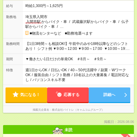
時給1,300円～1,625円
給与
埼玉県入間市
勤務地
入間市駅
からバイク・車
/
武蔵藤沢駅からバイク・車
/
仏子
駅からバイク・車
/
…
■物流センターなど ■勤務地選べます
【1日3時間～も相談OK!】午前中のみや18時以降などのシフト
勤務時間
あり！ シフト例 ▼9:00～12:00 ▼9:00～17:00 ▼10:00～19:00
▼18:00～21:00
▼働きたい1日だけの単発OK ＃8月～ ＃9月～
期間
週1日からOK
/
日払いOK
/
40～50代活躍中
/
副業・Wワーク
特徴
OK
/
服装自由
/
シフト勤務
/
10名以上の大量募集
/
電話対応な
し
/
パソコンスキル不要
気になる！
応募する
詳細へ
掲載元企業名
株式会社バイトレ（キャムコムグループ）
掲載日：2026.08.06
未読