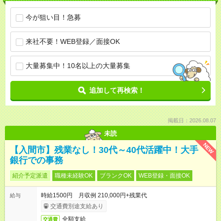
今が狙い目！急募
来社不要！WEB登録／面接OK
大量募集中！10名以上の大量募集
追加して再検索！
掲載日：2026.08.07
未読
NEW
【入間市】残業なし！30代～40代活躍中！大手
銀行での事務
紹介予定派遣
職種未経験OK
ブランクOK
WEB登録・面接OK
時給1500円 月収例 210,000円+残業代
給与
交通費別途支給あり
全額支給
交通費