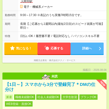
入間市駅
電子・機械系メーカー
9:00～17:30 ※表記のうち実働7時間15分です。
勤務時間
長期【ご応募から1週間以内(最短2日目)のスピード就業が可能】
期間
即日～
日払いOK
/
履歴書不要
/
電話対応なし
/
パソコンスキル不要
特徴
気になる！
応募する
詳細へ
掲載元企業名
株式会社テクノ・サービス
掲載日：2026.08.06
未読
NEW
【1日～】スマホから3分で登録完了＊DMの仕
分け
派遣
職種未経験OK
社会人未経験OK
大学生歓迎
ブランクOK
WEB登録・面接OK