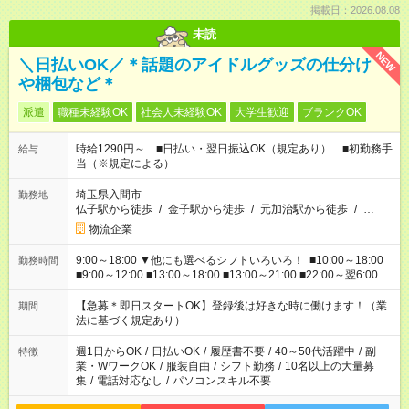
掲載日：2026.08.08
未読
NEW
＼日払いOK／＊話題のアイドルグッズの仕分け
や梱包など＊
派遣
職種未経験OK
社会人未経験OK
大学生歓迎
ブランクOK
時給1290円～ ■日払い・翌日振込OK（規定あり） ■初勤務手
給与
当（※規定による）
埼玉県入間市
勤務地
仏子駅から徒歩
/
金子駅から徒歩
/
元加治駅から徒歩
/
…
物流企業
9:00～18:00 ▼他にも選べるシフトいろいろ！ ■10:00～18:00
勤務時間
■9:00～12:00 ■13:00～18:00 ■13:00～21:00 ■22:00～翌6:00
など あなたの希望を教えてください！
【急募＊即日スタートOK】登録後は好きな時に働けます！（業
期間
法に基づく規定あり）
週1日からOK
/
日払いOK
/
履歴書不要
/
40～50代活躍中
/
副
特徴
業・WワークOK
/
服装自由
/
シフト勤務
/
10名以上の大量募
集
/
電話対応なし
/
パソコンスキル不要