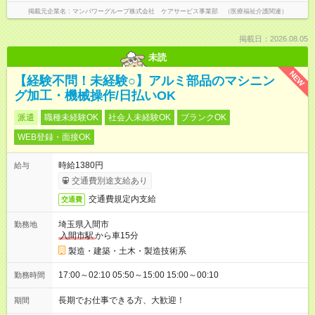
掲載元企業名
マンパワーグループ株式会社 ケアサービス事業部 （医療福祉介護関連）
掲載日：2026.08.05
未読
NEW
【経験不問！未経験○】アルミ部品のマシニン
グ加工・機械操作/日払いOK
派遣
職種未経験OK
社会人未経験OK
ブランクOK
WEB登録・面接OK
時給1380円
給与
交通費別途支給あり
交通費規定内支給
交通費
埼玉県入間市
勤務地
入間市駅
から車15分
製造・建築・土木・製造技術系
17:00～02:10 05:50～15:00 15:00～00:10
勤務時間
長期でお仕事できる方、大歓迎！
期間