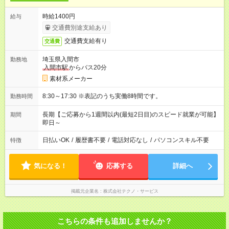
時給1400円
給与
交通費別途支給あり
交通費支給有り
交通費
埼玉県入間市
勤務地
入間市駅
からバス20分
素材系メーカー
8:30～17:30 ※表記のうち実働8時間です。
勤務時間
長期【ご応募から1週間以内(最短2日目)のスピード就業が可能】
期間
即日～
日払いOK
/
履歴書不要
/
電話対応なし
/
パソコンスキル不要
特徴
気になる！
応募する
詳細へ
掲載元企業名
株式会社テクノ・サービス
こちらの条件も追加しませんか？