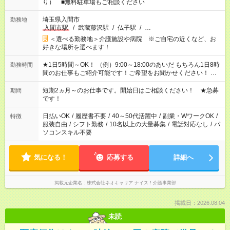
り） ■無料駐車場もご相談ください
埼玉県入間市
勤務地
入間市駅
/
武蔵藤沢駅
/
仏子駅
/
…
＜選べる勤務地＞介護施設や病院 ※ご自宅の近くなど、お
好きな場所を選べます！
★1日5時間～OK！ （例）9:00～18:00のあいだ もちろん1日8時
勤務時間
間のお仕事もご紹介可能です！ご希望をお聞かせください！ ★
家庭の都合でお休みが必要な場合も遠慮なくご相談ください。
※週最低15時間以上の勤務が必要です
短期2ヵ月～のお仕事です。開始日はご相談ください！ ★急募
期間
です！
日払いOK
/
履歴書不要
/
40～50代活躍中
/
副業・WワークOK
/
特徴
服装自由
/
シフト勤務
/
10名以上の大量募集
/
電話対応なし
/
パ
ソコンスキル不要
気になる！
応募する
詳細へ
掲載元企業名
株式会社ネオキャリア ナイス！介護事業部
掲載日：2026.08.04
未読