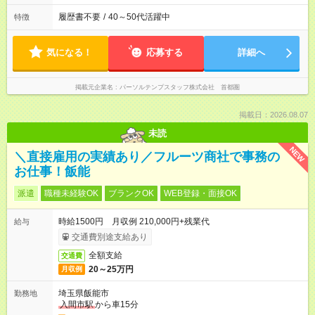
履歴書不要
/
40～50代活躍中
特徴
気になる！
応募する
詳細へ
掲載元企業名
パーソルテンプスタッフ株式会社 首都圏
掲載日：2026.08.07
未読
NEW
＼直接雇用の実績あり／フルーツ商社で事務の
お仕事！飯能
派遣
職種未経験OK
ブランクOK
WEB登録・面接OK
時給1500円 月収例 210,000円+残業代
給与
交通費別途支給あり
全額支給
交通費
20～25万円
月収例
埼玉県飯能市
勤務地
入間市駅
から車15分