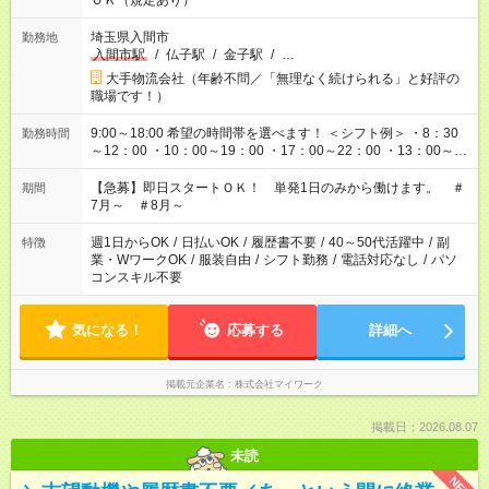
ＯＫ（規定あり）
埼玉県入間市
勤務地
入間市駅
/
仏子駅
/
金子駅
/
…
大手物流会社（年齢不問／「無理なく続けられる」と好評の
職場です！）
9:00～18:00 希望の時間帯を選べます！ ＜シフト例＞ ・8：30
勤務時間
～12：00 ・10：00～19：00 ・17：00～22：00 ・13：00～
22：00 ・22：00～翌6：00 など
【急募】即日スタートＯＫ！ 単発1日のみから働けます。 ＃
期間
7月～ ＃8月～
週1日からOK
/
日払いOK
/
履歴書不要
/
40～50代活躍中
/
副
特徴
業・WワークOK
/
服装自由
/
シフト勤務
/
電話対応なし
/
パソ
コンスキル不要
気になる！
応募する
詳細へ
掲載元企業名
株式会社マイワーク
掲載日：2026.08.07
未読
NEW