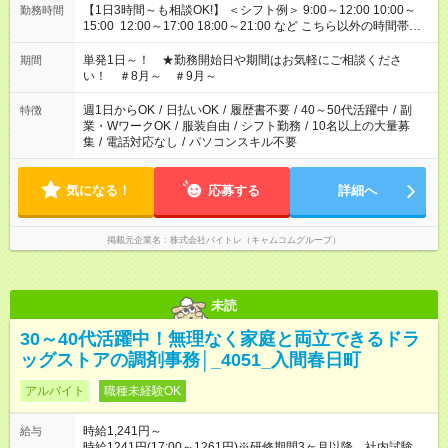
【1日3時間～も相談OK!】 ＜シフト例＞ 9:00～12:00 10:00～
勤務時間
15:00 12:00～17:00 18:00～21:00 など こちら以外の時間帯も
お気軽にご相談ください！
単発1日～！ ★勤務開始日や期間はお気軽にご相談くださ
期間
い！ ＃8月～ ＃9月～
週1日からOK
/
日払いOK
/
履歴書不要
/
40～50代活躍中
/
副
特徴
業・WワークOK
/
服装自由
/
シフト勤務
/
10名以上の大量募
集
/
電話対応なし
/
パソコンスキル不要
気になる！
応募する
詳細へ
掲載元企業名
株式会社バイトレ（キャムコムグループ）
未読
30～40代活躍中！無理なく家庭と両立できるドラ
ッグストアの調剤事務│_4051_入間春日町
アルバイト
職種未経験OK
時給1,241円～
給与
時給1241円(17:00～1261円)※研修期間3ヶ月以降、社内試験に