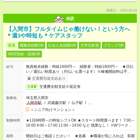
掲載日：2026.08.04
未読
【入間市】フルタイムじゃ働けない！という方へ
＊週3や時短も＊ケアスタッフ
派遣
職種未経験OK
社会人未経験OK
大学生歓迎
ブランクOK
WEB登録・面接OK
無資格未経験：時給1600円～ 経験者：時給1800円～ ★日払
給与
い／週払い制度あり（月払いも選べます）※稼働開始時は手続き
完了次第のお支払いとなります。
交通費別途支給あり
交通費全額支給※規定有
交通費
埼玉県入間市
勤務地
入間市駅
/
武蔵藤沢駅
/
仏子駅
/
…
＜シニア向けマンション＞
★1日6時間～の時短シフトOK ★スタート時間選べます！ 7:00～
勤務時間
16:00 9:00～17:00 11:00～19:00 など 残業なし！ ※Wワークの
場合、他のお仕事と合わせ週40時間超の就業はご案内できませ
ん ※法令に基づき、週20時間以上勤務は社会保険への加入対象
開始日はご相談ください！ ★急募 ★職場が気に入れば、長期
期間