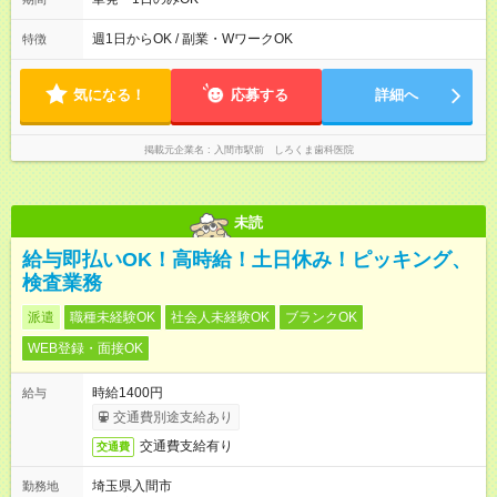
週1日からOK / 副業・WワークOK
特徴
気になる！
応募する
詳細へ
掲載元企業名
入間市駅前 しろくま歯科医院
未読
給与即払いOK！高時給！土日休み！ピッキング、
検査業務
派遣
職種未経験OK
社会人未経験OK
ブランクOK
WEB登録・面接OK
時給1400円
給与
交通費別途支給あり
交通費支給有り
交通費
埼玉県入間市
勤務地