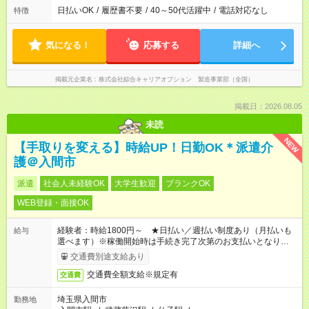
日払いOK
/
履歴書不要
/
40～50代活躍中
/
電話対応なし
特徴
気になる！
応募する
詳細へ
掲載元企業名
株式会社綜合キャリアオプション 製造事業部（全国）
掲載日：2026.08.05
未読
NEW
【手取りを変える】時給UP！日勤OK＊派遣介
護＠入間市
派遣
社会人未経験OK
大学生歓迎
ブランクOK
WEB登録・面接OK
経験者：時給1800円～ ★日払い／週払い制度あり（月払いも
給与
選べます）※稼働開始時は手続き完了次第のお支払いとなりま
す。
交通費別途支給あり
交通費全額支給※規定有
交通費
埼玉県入間市
勤務地