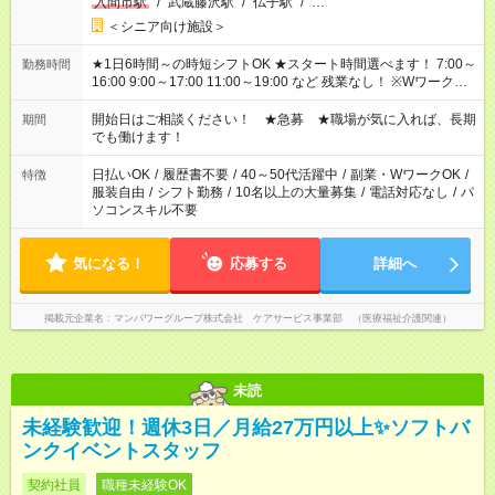
入間市駅
/
武蔵藤沢駅
/
仏子駅
/
…
＜シニア向け施設＞
★1日6時間～の時短シフトOK ★スタート時間選べます！ 7:00～
勤務時間
16:00 9:00～17:00 11:00～19:00 など 残業なし！ ※Wワークの
場合、他のお仕事と合わせ週40時間超の就業はご案内できませ
ん ※法令に基づき、週20時間以上勤務は社会保険への加入対象
開始日はご相談ください！ ★急募 ★職場が気に入れば、長期
期間
となります ※労働者派遣法（日雇い派遣の原則禁止）により、
でも働けます！
短時間・短期間の就業はご案内が難しい場合があります
日払いOK
/
履歴書不要
/
40～50代活躍中
/
副業・WワークOK
/
特徴
服装自由
/
シフト勤務
/
10名以上の大量募集
/
電話対応なし
/
パ
ソコンスキル不要
気になる！
応募する
詳細へ
掲載元企業名
マンパワーグループ株式会社 ケアサービス事業部 （医療福祉介護関連）
未読
未経験歓迎！週休3日／月給27万円以上✨ソフトバ
ンクイベントスタッフ
契約社員
職種未経験OK