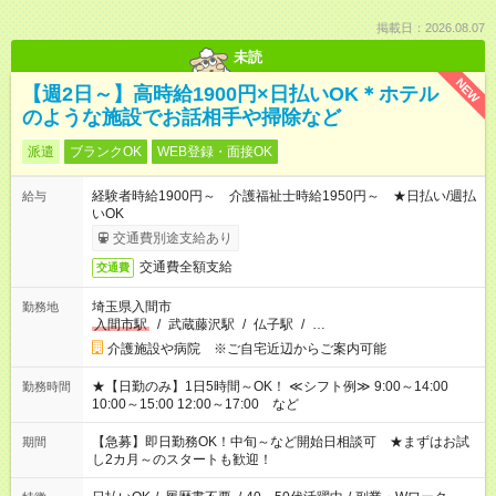
掲載日：2026.08.07
未読
NEW
【週2日～】高時給1900円×日払いOK＊ホテル
のような施設でお話相手や掃除など
派遣
ブランクOK
WEB登録・面接OK
経験者時給1900円～ 介護福祉士時給1950円～ ★日払い/週払
給与
いOK
交通費別途支給あり
交通費全額支給
交通費
埼玉県入間市
勤務地
入間市駅
/
武蔵藤沢駅
/
仏子駅
/
…
介護施設や病院 ※ご自宅近辺からご案内可能
★【日勤のみ】1日5時間～OK！ ≪シフト例≫ 9:00～14:00
勤務時間
10:00～15:00 12:00～17:00 など
【急募】即日勤務OK！中旬～など開始日相談可 ★まずはお試
期間
し2カ月～のスタートも歓迎！