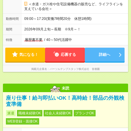
＜水道・ガス栓や住宅設備機器の販売など、ライフラインを
支えている会社＞
09:00～17:20(実働7時間20分 休憩1時間)
勤務時間
2026年09月上旬～長期 ※9月～！
期間
履歴書不要
/
40～50代活躍中
特徴
気になる！
応募する
詳細へ
掲載元企業名
パーソルテンプスタッフ株式会社 首都圏
未読
座り仕事！給与即払いOK！高時給！部品の外観検
査準備
派遣
職種未経験OK
社会人未経験OK
ブランクOK
WEB登録・面接OK