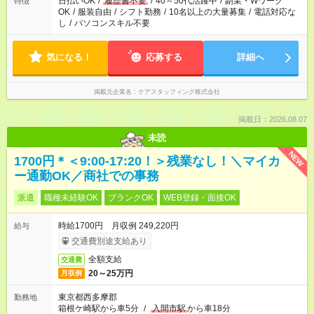
日払いOK
/
履歴書不要
/
40～50代活躍中
/
副業・Wワーク
特徴
OK
/
服装自由
/
シフト勤務
/
10名以上の大量募集
/
電話対応な
し
/
パソコンスキル不要
気になる！
応募する
詳細へ
掲載元企業名
ケアスタッフィング株式会社
掲載日：2026.08.07
未読
NEW
1700円＊＜9:00-17:20！＞残業なし！＼マイカ
ー通勤OK／商社での事務
派遣
職種未経験OK
ブランクOK
WEB登録・面接OK
時給1700円 月収例 249,220円
給与
交通費別途支給あり
全額支給
交通費
20～25万円
月収例
東京都西多摩郡
勤務地
箱根ケ崎駅から車5分
/
入間市駅
から車18分