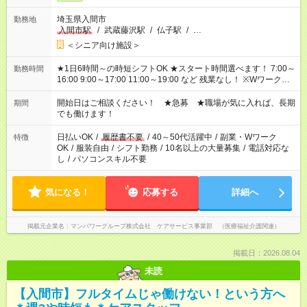
埼玉県入間市
勤務地
入間市駅
/
武蔵藤沢駅
/
仏子駅
/
…
＜シニア向け施設＞
★1日6時間～の時短シフトOK ★スタート時間選べます！ 7:00～
勤務時間
16:00 9:00～17:00 11:00～19:00 など 残業なし！ ※Wワークの
場合、他のお仕事と合わせ週40時間超の就業はご案内できませ
ん ※法令に基づき、週20時間以上勤務は社会保険への加入対象
開始日はご相談ください！ ★急募 ★職場が気に入れば、長期
期間
となります ※労働者派遣法（日雇い派遣の原則禁止）により、
でも働けます！
短時間・短期間の就業はご案内が難しい場合があります
日払いOK
/
履歴書不要
/
40～50代活躍中
/
副業・Wワーク
特徴
OK
/
服装自由
/
シフト勤務
/
10名以上の大量募集
/
電話対応な
し
/
パソコンスキル不要
気になる！
応募する
詳細へ
掲載元企業名
マンパワーグループ株式会社 ケアサービス事業部 （医療福祉介護関連）
掲載日：2026.08.04
未読
【入間市】フルタイムじゃ働けない！という方へ