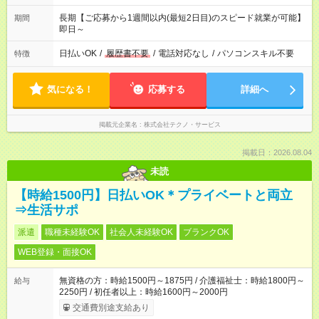
長期【ご応募から1週間以内(最短2日目)のスピード就業が可能】
期間
即日～
日払いOK
/
履歴書不要
/
電話対応なし
/
パソコンスキル不要
特徴
気になる！
応募する
詳細へ
掲載元企業名
株式会社テクノ・サービス
掲載日：2026.08.04
未読
【時給1500円】日払いOK＊プライベートと両立
⇒生活サポ
派遣
職種未経験OK
社会人未経験OK
ブランクOK
WEB登録・面接OK
無資格の方：時給1500円～1875円 / 介護福祉士：時給1800円～
給与
2250円 / 初任者以上：時給1600円～2000円
交通費別途支給あり