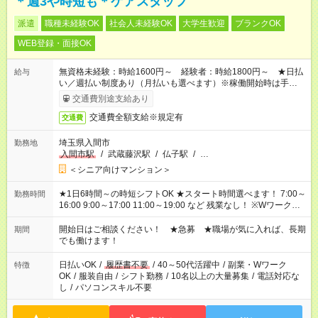
＊週3や時短も＊ケアスタッフ
派遣
職種未経験OK
社会人未経験OK
大学生歓迎
ブランクOK
WEB登録・面接OK
無資格未経験：時給1600円～ 経験者：時給1800円～ ★日払
給与
い／週払い制度あり（月払いも選べます）※稼働開始時は手続き
完了次第のお支払いとなります。
交通費別途支給あり
交通費全額支給※規定有
交通費
埼玉県入間市
勤務地
入間市駅
/
武蔵藤沢駅
/
仏子駅
/
…
＜シニア向けマンション＞
★1日6時間～の時短シフトOK ★スタート時間選べます！ 7:00～
勤務時間
16:00 9:00～17:00 11:00～19:00 など 残業なし！ ※Wワークの
場合、他のお仕事と合わせ週40時間超の就業はご案内できませ
ん ※法令に基づき、週20時間以上勤務は社会保険への加入対象
開始日はご相談ください！ ★急募 ★職場が気に入れば、長期
期間
となります ※労働者派遣法（日雇い派遣の原則禁止）により、
でも働けます！
短時間・短期間の就業はご案内が難しい場合があります
日払いOK
/
履歴書不要
/
40～50代活躍中
/
副業・Wワーク
特徴
OK
/
服装自由
/
シフト勤務
/
10名以上の大量募集
/
電話対応な
し
/
パソコンスキル不要