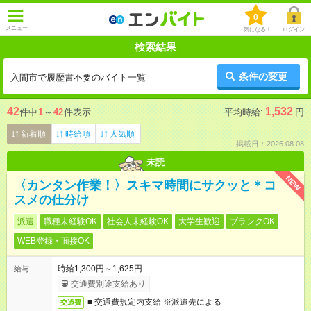
0
メニュー
気になる！
ログイン
検索結果
条件の変更
入間市で履歴書不要のバイト一覧
42
1,532
件中
1
～
42
件表示
平均時給:
円
新着順
時給順
人気順
掲載日：2026.08.08
未読
NEW
〈カンタン作業！〉スキマ時間にサクッと＊コ
スメの仕分け
派遣
職種未経験OK
社会人未経験OK
大学生歓迎
ブランクOK
WEB登録・面接OK
時給1,300円～1,625円
給与
交通費別途支給あり
■ 交通費規定内支給 ※派遣先による
交通費