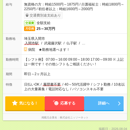
無資格の方：時給1500円～1875円 / 介護福祉士：時給1800円～
給与
2250円 / 初任者以上：時給1600円～2000円
交通費別途支給あり
全額支給
交通費
25～30万円
月収例
埼玉県入間市
勤務地
入間市駅
/
武蔵藤沢駅
/
仏子駅
/
…
病院 ★勤務地選べます！
【シフト例】 07:00～16:00 09:00～18:00 17:00～09:00 ※ 上記
勤務時間
は一例です！その他シフトもご相談ください！
即日～2ヶ月以上
期間
日払いOK
/
履歴書不要
/
40～50代活躍中
/
シフト勤務
/
10名以
特徴
上の大量募集
/
電話対応なし
/
パソコンスキル不要
気になる！
応募する
詳細へ
掲載元企業名
株式会社ニッソーネット
掲載日：2026.08.04