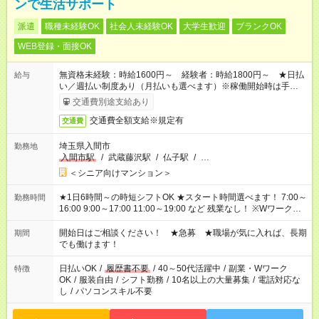
ンで生活サポート
派遣
職種未経験OK
社会人未経験OK
大学生歓迎
ブランクOK
WEB登録・面接OK
無資格未経験：時給1600円～ 経験者：時給1800円～ ★日払
給与
い／週払い制度あり（月払いも選べます）※稼働開始時は手続き
完了次第のお支払いとなります。
交通費別途支給あり
交通費全額支給※規定有
交通費
埼玉県入間市
勤務地
入間市駅
/
武蔵藤沢駅
/
仏子駅
/
…
＜シニア向けマンション＞
★1日6時間～の時短シフトOK ★スタート時間選べます！ 7:00～
勤務時間
16:00 9:00～17:00 11:00～19:00 など 残業なし！ ※Wワークの
場合、他のお仕事と合わせ週40時間超の就業はご案内できませ
ん ※法令に基づき、週20時間以上勤務は社会保険への加入対象
開始日はご相談ください！ ★急募 ★職場が気に入れば、長期
期間
となります ※労働者派遣法（日雇い派遣の原則禁止）により、
でも働けます！
短時間・短期間の就業はご案内が難しい場合があります
日払いOK
/
履歴書不要
/
40～50代活躍中
/
副業・Wワーク
特徴
OK
/
服装自由
/
シフト勤務
/
10名以上の大量募集
/
電話対応な
し
/
パソコンスキル不要