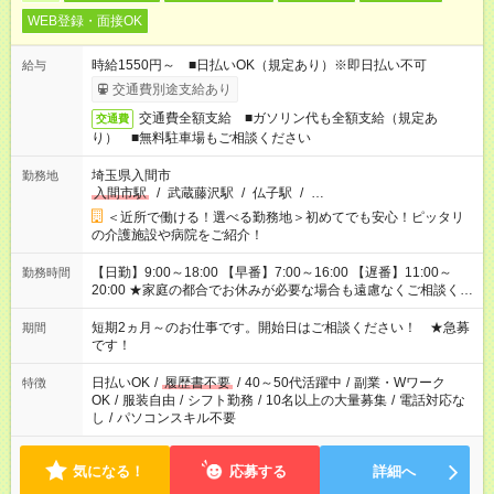
WEB登録・面接OK
時給1550円～ ■日払いOK（規定あり）※即日払い不可
給与
交通費別途支給あり
交通費全額支給 ■ガソリン代も全額支給（規定あ
交通費
り） ■無料駐車場もご相談ください
埼玉県入間市
勤務地
入間市駅
/
武蔵藤沢駅
/
仏子駅
/
…
＜近所で働ける！選べる勤務地＞初めてでも安心！ピッタリ
の介護施設や病院をご紹介！
【日勤】9:00～18:00 【早番】7:00～16:00 【遅番】11:00～
勤務時間
20:00 ★家庭の都合でお休みが必要な場合も遠慮なくご相談くだ
さい。
短期2ヵ月～のお仕事です。開始日はご相談ください！ ★急募
期間
です！
日払いOK
/
履歴書不要
/
40～50代活躍中
/
副業・Wワーク
特徴
OK
/
服装自由
/
シフト勤務
/
10名以上の大量募集
/
電話対応な
し
/
パソコンスキル不要
気になる！
応募する
詳細へ