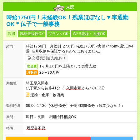
未読
時給1750円！未経験OK！残業ほぼなし▼車通勤
OK＊仏子で一般事務
派遣
職種未経験OK
ブランクOK
WEB登録・面接OK
時給1750円 月収例 27万円 時給1750円×実働7h45m×週5日×4
給与
週 ※月収例を保証するものではありません。
交通費別途支給あり
1ヶ月3万円を上限として実費支給
交通費
25～30万円
月収例
埼玉県入間市
勤務地
仏子駅から徒歩41分
/
入間市駅
からバス12分
運輸・倉庫・物流業
09:00-17:30（休憩45分）実働7時間45分（残業少なめ！）
勤務時間
即日～長期 ※開始日相談OK
期間
履歴書不要
特徴