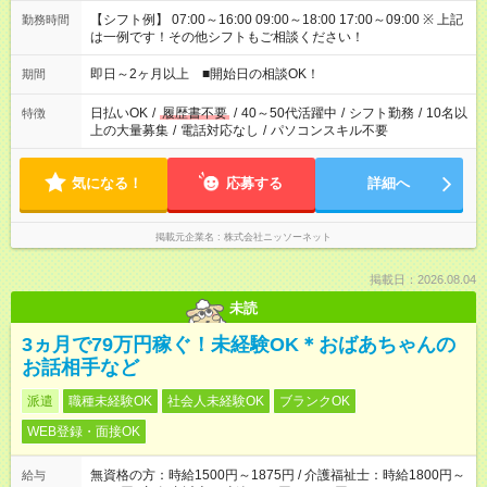
【シフト例】 07:00～16:00 09:00～18:00 17:00～09:00 ※ 上記
勤務時間
は一例です！その他シフトもご相談ください！
即日～2ヶ月以上 ■開始日の相談OK！
期間
日払いOK
/
履歴書不要
/
40～50代活躍中
/
シフト勤務
/
10名以
特徴
上の大量募集
/
電話対応なし
/
パソコンスキル不要
気になる！
応募する
詳細へ
掲載元企業名
株式会社ニッソーネット
掲載日：2026.08.04
未読
3ヵ月で79万円稼ぐ！未経験OK＊おばあちゃんの
お話相手など
派遣
職種未経験OK
社会人未経験OK
ブランクOK
WEB登録・面接OK
無資格の方：時給1500円～1875円 / 介護福祉士：時給1800円～
給与