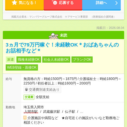
気になる！
応募する
詳細へ
掲載元企業名
マンパワーグループ株式会社 ケアサービス事業部 （医療福祉介護関連）
掲載日：2026.08.04
未読
3ヵ月で79万円稼ぐ！未経験OK＊おばあちゃんの
お話相手など＊
派遣
職種未経験OK
社会人未経験OK
ブランクOK
WEB登録・面接OK
無資格の方：時給1500円～1875円 / 介護福祉士：時給1800円～
給与
2250円 / 初任者以上：時給1600円～2000円
交通費別途支給あり
全額支給
交通費
埼玉県入間市
勤務地
入間市駅
/
武蔵藤沢駅
/
仏子駅
/
…
介護施設や病院など ★自宅近くの施設がいいなど勤務地ご
相談ください