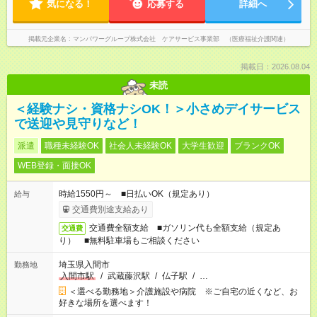
気になる！
応募する
詳細へ
掲載元企業名
マンパワーグループ株式会社 ケアサービス事業部 （医療福祉介護関連）
掲載日：2026.08.04
未読
＜経験ナシ・資格ナシOK！＞小さめデイサービス
で送迎や見守りなど！
派遣
職種未経験OK
社会人未経験OK
大学生歓迎
ブランクOK
WEB登録・面接OK
時給1550円～ ■日払いOK（規定あり）
給与
交通費別途支給あり
交通費全額支給 ■ガソリン代も全額支給（規定あ
交通費
り） ■無料駐車場もご相談ください
埼玉県入間市
勤務地
入間市駅
/
武蔵藤沢駅
/
仏子駅
/
…
＜選べる勤務地＞介護施設や病院 ※ご自宅の近くなど、お
好きな場所を選べます！