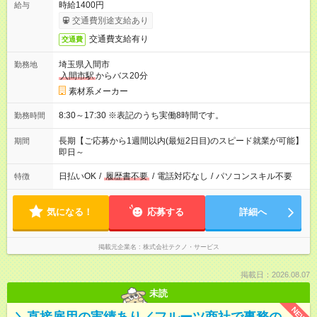
時給1400円
給与
交通費別途支給あり
交通費支給有り
交通費
埼玉県入間市
勤務地
入間市駅
からバス20分
素材系メーカー
8:30～17:30 ※表記のうち実働8時間です。
勤務時間
長期【ご応募から1週間以内(最短2日目)のスピード就業が可能】
期間
即日～
日払いOK
/
履歴書不要
/
電話対応なし
/
パソコンスキル不要
特徴
気になる！
応募する
詳細へ
掲載元企業名
株式会社テクノ・サービス
掲載日：2026.08.07
未読
NEW