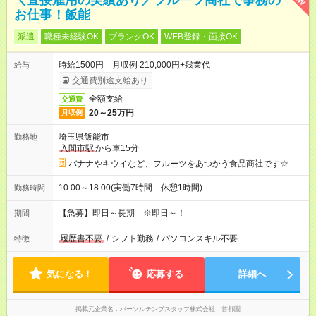
＼直接雇用の実績あり／フルーツ商社で事務の
お仕事！飯能
派遣
職種未経験OK
ブランクOK
WEB登録・面接OK
時給1500円 月収例 210,000円+残業代
給与
交通費別途支給あり
全額支給
交通費
20～25万円
月収例
埼玉県飯能市
勤務地
入間市駅
から車15分
バナナやキウイなど、フルーツをあつかう食品商社です☆
10:00～18:00(実働7時間 休憩1時間)
勤務時間
【急募】即日～長期 ※即日～！
期間
履歴書不要
/
シフト勤務
/
パソコンスキル不要
特徴
気になる！
応募する
詳細へ
掲載元企業名
パーソルテンプスタッフ株式会社 首都圏