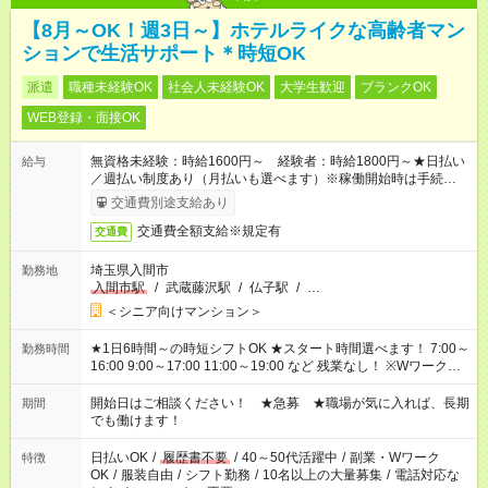
【8月～OK！週3日～】ホテルライクな高齢者マン
ションで生活サポート＊時短OK
派遣
職種未経験OK
社会人未経験OK
大学生歓迎
ブランクOK
WEB登録・面接OK
無資格未経験：時給1600円～ 経験者：時給1800円～★日払い
給与
／週払い制度あり（月払いも選べます）※稼働開始時は手続き完
了次第のお支払いとなります。
交通費別途支給あり
交通費全額支給※規定有
交通費
埼玉県入間市
勤務地
入間市駅
/
武蔵藤沢駅
/
仏子駅
/
…
＜シニア向けマンション＞
★1日6時間～の時短シフトOK ★スタート時間選べます！ 7:00～
勤務時間
16:00 9:00～17:00 11:00～19:00 など 残業なし！ ※Wワークの
場合、他のお仕事と合わせ週40時間超の就業はご案内できませ
ん ※法令に基づき、週20時間以上勤務は社会保険への加入対象
開始日はご相談ください！ ★急募 ★職場が気に入れば、長期
期間
となります ※労働者派遣法（日雇い派遣の原則禁止）により、
でも働けます！
短時間・短期間の就業はご案内が難しい場合があります
日払いOK
/
履歴書不要
/
40～50代活躍中
/
副業・Wワーク
特徴
OK
/
服装自由
/
シフト勤務
/
10名以上の大量募集
/
電話対応な