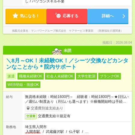
し
/
パソコンスキル不要
気になる！
応募する
詳細へ
掲載元企業名
マンパワーグループ株式会社 ケアサービス事業部 （医療福祉介護関連）
掲載日：2026.08.04
未読
＼8月～OK！未経験OK！／シーツ交換などカンタ
ンなことから＊院内サポート
派遣
職種未経験OK
社会人未経験OK
大学生歓迎
ブランクOK
WEB登録・面接OK
無資格未経験：時給1600円～ 経験者：時給1800円～★日払い
給与
／週払い制度あり（月払いも選べます）※稼働開始時は手続き完
了次第のお支払いとなります。
交通費別途支給あり
交通費支給※規定有
交通費
埼玉県入間市
勤務地
入間市駅
/
武蔵藤沢駅
/
仏子駅
/
…