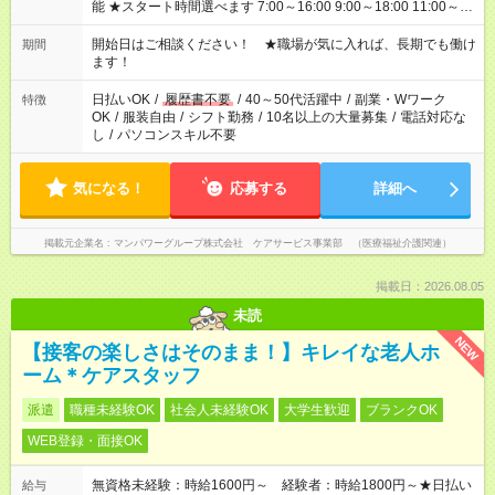
能 ★スタート時間選べます 7:00～16:00 9:00～18:00 11:00～
20:00 など 残業なし！ ※Wワークの場合、他のお仕事と合わせ
週40時間超の就業はご案内できません ※法令に基づき、週20時
開始日はご相談ください！ ★職場が気に入れば、長期でも働け
期間
間以上勤務は社会保険への加入対象となります ※労働者派遣法
ます！
（日雇い派遣の原則禁止）により、短時間・短期間の就業はご
案内が難しい場合があります
日払いOK
/
履歴書不要
/
40～50代活躍中
/
副業・Wワーク
特徴
OK
/
服装自由
/
シフト勤務
/
10名以上の大量募集
/
電話対応な
し
/
パソコンスキル不要
気になる！
応募する
詳細へ
掲載元企業名
マンパワーグループ株式会社 ケアサービス事業部 （医療福祉介護関連）
掲載日：2026.08.05
未読
NEW
【接客の楽しさはそのまま！】キレイな老人ホ
ーム＊ケアスタッフ
派遣
職種未経験OK
社会人未経験OK
大学生歓迎
ブランクOK
WEB登録・面接OK
無資格未経験：時給1600円～ 経験者：時給1800円～★日払い
給与