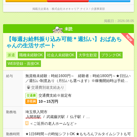
掲載元企業名
株式会社ネオキャリア ナイス！介護事業部
掲載日：2026.08.05
未読
NEW
【毎週お給料振り込み可能＊週払い】おばあち
ゃんの生活サポート
派遣
職種未経験OK
社会人未経験OK
大学生歓迎
ブランクOK
WEB登録・面接OK
無資格未経験：時給1600円～ 経験者：時給1800円～★日払い
給与
／週払い制度あり（月払いも選べます）※稼働開始時は手続き完
了次第のお支払いとなります。
交通費別途支給あり
交通費支給※規定有
交通費
10～15万円
月収例
埼玉県入間市
勤務地
入間市駅
/
武蔵藤沢駅
/
仏子駅
/
…
＜ご近所の老人ホームなど＞
★1日6時間～の時短シフトOK ★もちろんフルタイムシフトも可
勤務時間