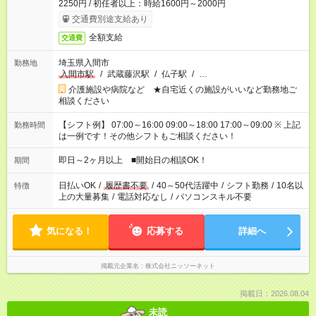
2250円 / 初任者以上：時給1600円～2000円
交通費別途支給あり
全額支給
交通費
埼玉県入間市
勤務地
入間市駅
/
武蔵藤沢駅
/
仏子駅
/
…
介護施設や病院など ★自宅近くの施設がいいなど勤務地ご
相談ください
【シフト例】 07:00～16:00 09:00～18:00 17:00～09:00 ※ 上記
勤務時間
は一例です！その他シフトもご相談ください！
即日～2ヶ月以上 ■開始日の相談OK！
期間
日払いOK
/
履歴書不要
/
40～50代活躍中
/
シフト勤務
/
10名以
特徴
上の大量募集
/
電話対応なし
/
パソコンスキル不要
気になる！
応募する
詳細へ
掲載元企業名
株式会社ニッソーネット
掲載日：2026.08.04
未読