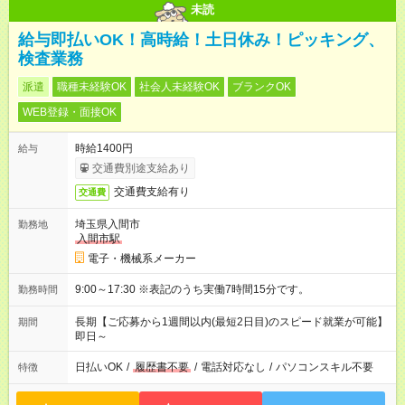
未読
給与即払いOK！高時給！土日休み！ピッキング、
検査業務
派遣
職種未経験OK
社会人未経験OK
ブランクOK
WEB登録・面接OK
時給1400円
給与
交通費別途支給あり
交通費支給有り
交通費
埼玉県入間市
勤務地
入間市駅
電子・機械系メーカー
9:00～17:30 ※表記のうち実働7時間15分です。
勤務時間
長期【ご応募から1週間以内(最短2日目)のスピード就業が可能】
期間
即日～
日払いOK
/
履歴書不要
/
電話対応なし
/
パソコンスキル不要
特徴