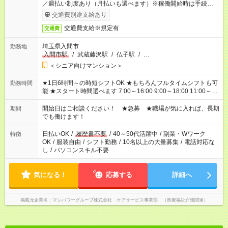
／週払い制度あり（月払いも選べます）※稼働開始時は手続き完
了次第のお支払いとなります。
交通費別途支給あり
交通費支給※規定有
交通費
埼玉県入間市
勤務地
入間市駅
/
武蔵藤沢駅
/
仏子駅
/
…
＜シニア向けマンション＞
★1日6時間～の時短シフトOK ★もちろんフルタイムシフトも可
勤務時間
能 ★スタート時間選べます 7:00～16:00 9:00～18:00 11:00～
20:00 など 残業なし！ ※Wワークの場合、他のお仕事と合わせ
週40時間超の就業はご案内できません ※法令に基づき、週20時
開始日はご相談ください！ ★急募 ★職場が気に入れば、長期
期間
間以上勤務は社会保険への加入対象となります ※労働者派遣法
でも働けます！
（日雇い派遣の原則禁止）により、短時間・短期間の就業はご
案内が難しい場合があります
日払いOK
/
履歴書不要
/
40～50代活躍中
/
副業・Wワーク
特徴
OK
/
服装自由
/
シフト勤務
/
10名以上の大量募集
/
電話対応な
し
/
パソコンスキル不要
気になる！
応募する
詳細へ
掲載元企業名
マンパワーグループ株式会社 ケアサービス事業部 （医療福祉介護関連）