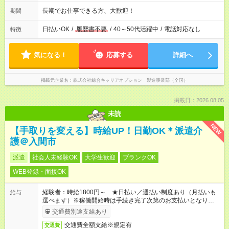
長期でお仕事できる方、大歓迎！
期間
日払いOK
/
履歴書不要
/
40～50代活躍中
/
電話対応なし
特徴
気になる！
応募する
詳細へ
掲載元企業名
株式会社綜合キャリアオプション 製造事業部（全国）
掲載日：2026.08.05
未読
NEW
【手取りを変える】時給UP！日勤OK＊派遣介
護＠入間市
派遣
社会人未経験OK
大学生歓迎
ブランクOK
WEB登録・面接OK
経験者：時給1800円～ ★日払い／週払い制度あり（月払いも
給与
選べます）※稼働開始時は手続き完了次第のお支払いとなりま
す。
交通費別途支給あり
交通費全額支給※規定有
交通費