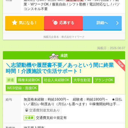
業・WワークOK
/
服装自由
/
シフト勤務
/
電話対応なし
/
パソ
コンスキル不要
気になる！
応募する
詳細へ
掲載元企業名
株式会社マイワーク
掲載日：2026.08.07
未読
NEW
＼志望動機や履歴書不要／あっという間に終業
時間！介護施設で生活サポート！
派遣
職種未経験OK
社会人未経験OK
大学生歓迎
ブランクOK
WEB登録・面接OK
無資格未経験：時給1600円～ 経験者：時給1800円～ ★日払
給与
い／週払い制度あり（月払いも選べます）※稼働開始時は手続き
完了次第のお支払いとなります。
交通費別途支給あり
交通費支給※規定有
交通費