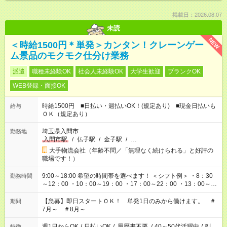
掲載日：2026.08.07
未読
NEW
＜時給1500円＊単発＞カンタン！クレーンゲー
ム景品のモクモク仕分け業務
派遣
職種未経験OK
社会人未経験OK
大学生歓迎
ブランクOK
WEB登録・面接OK
時給1500円 ■日払い・週払いOK！(規定あり) ■現金日払いも
給与
ＯＫ（規定あり）
埼玉県入間市
勤務地
入間市駅
/
仏子駅
/
金子駅
/
…
大手物流会社（年齢不問／「無理なく続けられる」と好評の
職場です！）
9:00～18:00 希望の時間帯を選べます！ ＜シフト例＞ ・8：30
勤務時間
～12：00 ・10：00～19：00 ・17：00～22：00 ・13：00～
22：00 ・22：00～翌6：00 など
【急募】即日スタートＯＫ！ 単発1日のみから働けます。 ＃
期間
7月～ ＃8月～
週1日からOK
/
日払いOK
/
履歴書不要
/
40～50代活躍中
/
副
特徴