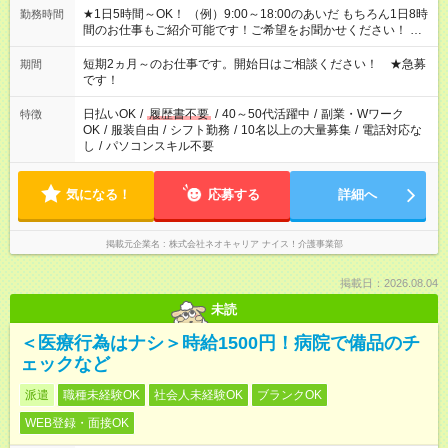
★1日5時間～OK！ （例）9:00～18:00のあいだ もちろん1日8時
勤務時間
間のお仕事もご紹介可能です！ご希望をお聞かせください！ ★
家庭の都合でお休みが必要な場合も遠慮なくご相談ください。
※週最低15時間以上の勤務が必要です
短期2ヵ月～のお仕事です。開始日はご相談ください！ ★急募
期間
です！
日払いOK
/
履歴書不要
/
40～50代活躍中
/
副業・Wワーク
特徴
OK
/
服装自由
/
シフト勤務
/
10名以上の大量募集
/
電話対応な
し
/
パソコンスキル不要
気になる！
応募する
詳細へ
掲載元企業名
株式会社ネオキャリア ナイス！介護事業部
掲載日：2026.08.04
未読
＜医療行為はナシ＞時給1500円！病院で備品のチ
ェックなど
派遣
職種未経験OK
社会人未経験OK
ブランクOK
WEB登録・面接OK