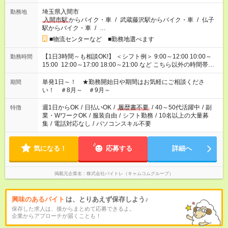
埼玉県入間市
勤務地
入間市駅
からバイク・車
/
武蔵藤沢駅からバイク・車
/
仏子
駅からバイク・車
/
…
■物流センターなど ■勤務地選べます
【1日3時間～も相談OK!】 ＜シフト例＞ 9:00～12:00 10:00～
勤務時間
15:00 12:00～17:00 18:00～21:00 など こちら以外の時間帯も
お気軽にご相談ください！
単発1日～！ ★勤務開始日や期間はお気軽にご相談くださ
期間
い！ ＃8月～ ＃9月～
週1日からOK
/
日払いOK
/
履歴書不要
/
40～50代活躍中
/
副
特徴
業・WワークOK
/
服装自由
/
シフト勤務
/
10名以上の大量募
集
/
電話対応なし
/
パソコンスキル不要
気になる！
応募する
詳細へ
掲載元企業名
株式会社バイトレ（キャムコムグループ）
興味のあるバイト
は、とりあえず保存しよう♪
保存した求人は、後からまとめて応募できるよ。
企業からアプローチが届くことも！