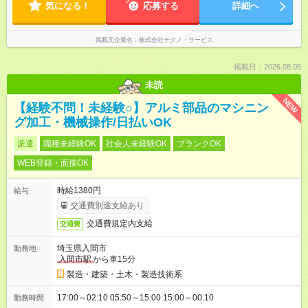
気になる！
応募する
詳細へ
掲載元企業名
株式会社テクノ・サービス
掲載日：2026.08.05
未読
NEW
【経験不問！未経験○】アルミ部品のマシニン
グ加工・機械操作/日払いOK
派遣
職種未経験OK
社会人未経験OK
ブランクOK
WEB登録・面接OK
時給1380円
給与
交通費別途支給あり
交通費規定内支給
交通費
埼玉県入間市
勤務地
入間市駅
から車15分
製造・建築・土木・製造技術系
17:00～02:10 05:50～15:00 15:00～00:10
勤務時間