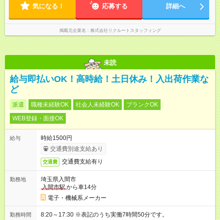
気になる！
応募する
詳細へ
掲載元企業名
株式会社リクルートスタッフィング
未読
給与即払いOK！高時給！土日休み！入出荷作業な
ど
派遣
職種未経験OK
社会人未経験OK
ブランクOK
WEB登録・面接OK
時給1500円
給与
交通費別途支給あり
交通費支給有り
交通費
埼玉県入間市
勤務地
入間市駅
から車14分
電子・機械系メーカー
8:20～17:30 ※表記のうち実働7時間50分です。
勤務時間