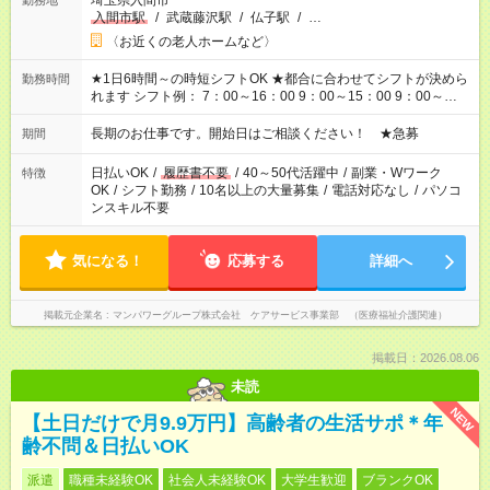
埼玉県入間市
勤務地
入間市駅
/
武蔵藤沢駅
/
仏子駅
/
…
〈お近くの老人ホームなど〉
★1日6時間～の時短シフトOK ★都合に合わせてシフトが決めら
勤務時間
れます シフト例： 7：00～16：00 9：00～15：00 9：00～
18：00 11：00～20：00 など ※Wワークの場合、他のお仕事と
合わせ週40時間超の就業はご案内できません ※法令に基づき、
長期のお仕事です。開始日はご相談ください！ ★急募
期間
週20時間以上勤務は社会保険への加入対象となります ※労働者
派遣法（日雇い派遣の原則禁止）により、短時間・短期間の就
日払いOK
/
履歴書不要
/
40～50代活躍中
/
副業・Wワーク
特徴
業はご案内が難しい場合があります
OK
/
シフト勤務
/
10名以上の大量募集
/
電話対応なし
/
パソコ
ンスキル不要
気になる！
応募する
詳細へ
掲載元企業名
マンパワーグループ株式会社 ケアサービス事業部 （医療福祉介護関連）
掲載日：2026.08.06
未読
NEW
【土日だけで月9.9万円】高齢者の生活サポ＊年
齢不問＆日払いOK
派遣
職種未経験OK
社会人未経験OK
大学生歓迎
ブランクOK