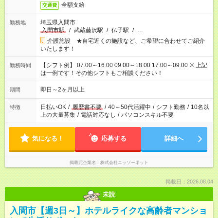
全額支給
交通費
埼玉県入間市
勤務地
入間市駅
/
武蔵藤沢駅
/
仏子駅
/
…
介護施設 ★自宅近くの施設など、ご希望に合わせてご紹介
いたします！
【シフト例】 07:00～16:00 09:00～18:00 17:00～09:00 ※ 上記
勤務時間
は一例です！その他シフトもご相談ください！
即日～2ヶ月以上
期間
日払いOK
/
履歴書不要
/
40～50代活躍中
/
シフト勤務
/
10名以
特徴
上の大量募集
/
電話対応なし
/
パソコンスキル不要
気になる！
応募する
詳細へ
掲載元企業名
株式会社ニッソーネット
掲載日：2026.08.04
未読
入間市【週3日～】ホテルライクな高齢者マンショ