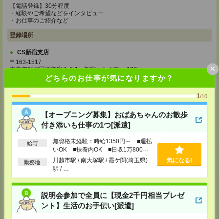
【電話登録】30分程度
・経験やご希望などをインタビュー
・お仕事のご紹介など
登録場所
CS新宿支店
〒163-1517
×
東京都新宿区西新宿 1-6-1 新宿エルタワー 17F
TEL：0120-659-458
どちらのお仕事が気になりますか？
MAIL：
CS_SHINJUKU@manpowergroup.jp
担当：採用担当
1
/10
CS立川支店
【オープニング募集】おばあちゃんのお散歩
〒190-0012
東京都立川市曙町2-34-7 ファーレイーストビル 8F
付き添いも仕事の1つ[派遣]
TEL：0120-659-460
MAIL：
CS_TACHIKAWA@manpowergroup.jp
無資格未経験：時給1350円～ ■週払
給与
担当：採用担当
いOK ■扶養内OK ■日収1万800円
以上
CS横浜支店
川越市駅 / 南大塚駅 / 霞ケ関(埼玉県)
気になる!
勤務地
駅 / …
〒220-8136
神奈川県横浜市西区みなとみらい 2-2-1 横浜ランドマークタワー36F
TEL：0120-659-459
MAIL：
CS_YOKOHAMA@manpowergroup.jp
説明会参加で全員に【現金2千円相当プレゼ
担当：採用担当
ント】生活のお手伝い[派遣]
CS大宮支店