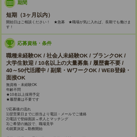
期間
短期（3ヶ月以内）
開始日はご相談ください！ ★急募 ★職場が気に入れば、長期でも働けま
す！
応募資格・条件
職種未経験OK / 社会人未経験OK / ブランクOK /
大学生歓迎 / 10名以上の大量募集 / 履歴書不要 /
40～50代活躍中 / 副業・WワークOK / WEB登録・
面接OK
無資格・未経験OK
年齢不問
★10名以上採用予定
★履歴書は不要です
▽応募後の流れ
1)翌営業日までに担当より電話・メールでご連絡
2)電話で登録面談→求人とマッチング
3)ご希望の施設で、職場見学
4)就業決定→勤務開始