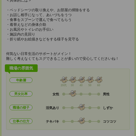
＜具体的には＞
・ベッドシーツの取り換えや、お部屋の掃除をする
・お話し相手になって、あいづちをうつ
・食事をスプーンで運んで食べてもらう
・着替えなどの身体介助
・お風呂やトイレのお手伝い
・施設内の見回り
・折り紙やお絵描きなどをする様子を見守る
何気ない日常生活のサポートがメイン！
難しく考えなくてもスグできることが多いので安心してくださいね！
職場の雰囲気
年齢層
20代
30
40
50
60
男女比率
女性
男性
職場の様子
活気あり
しずか
仕事の仕方
テキパキ
コツコツ