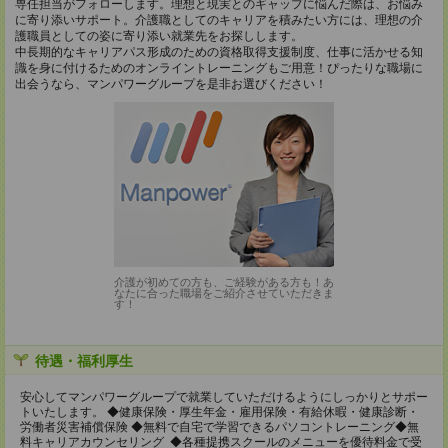
専任担当がフォローします。理想と現実とのギャップに悩んだ際は、お悩み
に寄り添いサポート。介護職としてのキャリアを積みたい方には、理想の介
護職員としての姿に寄り添い就業先をお探しします。
中長期的なキャリアパス形成のための資格取得支援制度、仕事に活かせる知
識を身に付けるためのオンライントレーニングもご用意！ぴったりな職場に
出会うなら、マンパワーグループを是非お選びください！
介護が初めての方も、ご経験がある方も！あ
なたに合った職場をご紹介させていただきま
す！
待遇・福利厚生
安心してマンパワーグループで就業していただけるようにしっかりとサポー
トいたします。 ◆健康保険・厚生年金・雇用保険・有給休暇・健康診断・
労働者災害補償保険 ◆無料で自宅で学習できるパソコントレーニング◆無
料キャリアカウンセリング ◆各種提携スクールのメニューを優待料金で受