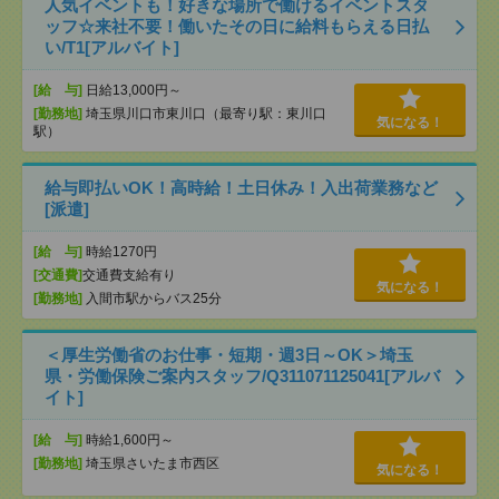
人気イベントも！好きな場所で働けるイベントスタ
ッフ☆来社不要！働いたその日に給料もらえる日払
い/T1[アルバイト]
[給 与]
日給13,000円～
[勤務地]
埼玉県川口市東川口（最寄り駅：東川口
気になる！
駅）
給与即払いOK！高時給！土日休み！入出荷業務など
[派遣]
[給 与]
時給1270円
[交通費]
交通費支給有り
気になる！
[勤務地]
入間市駅からバス25分
＜厚生労働省のお仕事・短期・週3日～OK＞埼玉
県・労働保険ご案内スタッフ/Q311071125041[アルバ
イト]
[給 与]
時給1,600円～
[勤務地]
埼玉県さいたま市西区
気になる！