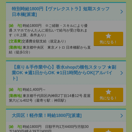
特別時給1800円【ヴァレクストラ】短期スタッフ
日本橋[派遣]
[給 与]
時給1800円 ※ご経験・スキルにより優
遇 スマホでかんたんに前払いで給与が受け取れま
す（※上限、条件あり）
[交通費]
交通費全額支給（規定あり）
気になる！
[勤務地]
東京都中央区 東京メトロ 日本橋駅から直
結（徒歩1分）
【座り＆手作業中心】香水shopの梱包スタッフ ★副
業OK ★週1日からOK ★1日1時間からOK[アルバイ
ト]
[給 与]
時給1,400円～
[勤務地]
東京都千代田区内神田2丁目14番12号 星屋
気になる！
第六ビル402号（最寄り駅：神田駅）
大田区！軽作業！時給1800円[派遣]
[給 与]
時給1800円 日額平均1万4400円/月額30
万2400円/残込39万2400円