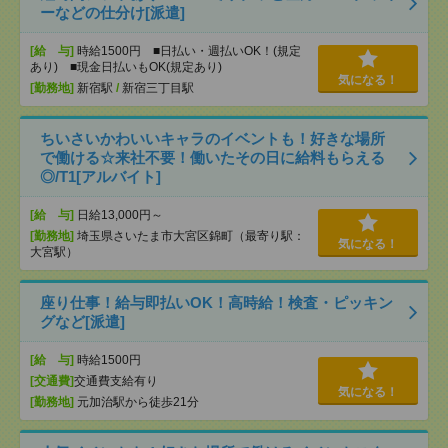
ーなどの仕分け[派遣]
[給 与]
時給1500円 ■日払い・週払いOK！(規定
あり) ■現金日払いもOK(規定あり)
気になる！
[勤務地]
新宿駅
/
新宿三丁目駅
ちいさいかわいいキャラのイベントも！好きな場所
で働ける☆来社不要！働いたその日に給料もらえる
◎/T1[アルバイト]
[給 与]
日給13,000円～
[勤務地]
埼玉県さいたま市大宮区錦町（最寄り駅：
気になる！
大宮駅）
座り仕事！給与即払いOK！高時給！検査・ピッキン
グなど[派遣]
[給 与]
時給1500円
[交通費]
交通費支給有り
気になる！
[勤務地]
元加治駅から徒歩21分