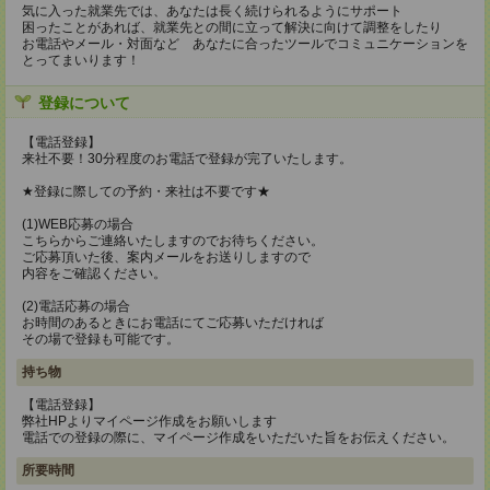
気に入った就業先では、あなたは長く続けられるようにサポート
困ったことがあれば、就業先との間に立って解決に向けて調整をしたり
お電話やメール・対面など あなたに合ったツールでコミュニケーションを
とってまいります！
登録について
【電話登録】
来社不要！30分程度のお電話で登録が完了いたします。
★登録に際しての予約・来社は不要です★
(1)WEB応募の場合
こちらからご連絡いたしますのでお待ちください。
ご応募頂いた後、案内メールをお送りしますので
内容をご確認ください。
(2)電話応募の場合
お時間のあるときにお電話にてご応募いただければ
その場で登録も可能です。
持ち物
【電話登録】
弊社HPよりマイページ作成をお願いします
電話での登録の際に、マイページ作成をいただいた旨をお伝えください。
所要時間