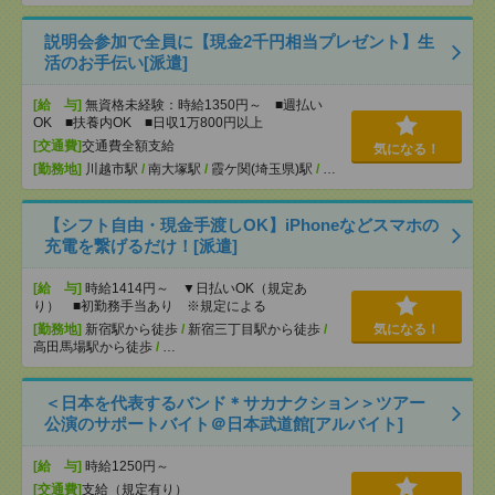
説明会参加で全員に【現金2千円相当プレゼント】生
活のお手伝い[派遣]
[給 与]
無資格未経験：時給1350円～ ■週払い
OK ■扶養内OK ■日収1万800円以上
[交通費]
交通費全額支給
気になる！
[勤務地]
川越市駅
/
南大塚駅
/
霞ケ関(埼玉県)駅
/
…
【シフト自由・現金手渡しOK】iPhoneなどスマホの
充電を繋げるだけ！[派遣]
[給 与]
時給1414円～ ▼日払いOK（規定あ
り） ■初勤務手当あり ※規定による
[勤務地]
新宿駅から徒歩
/
新宿三丁目駅から徒歩
/
気になる！
高田馬場駅から徒歩
/
…
＜日本を代表するバンド＊サカナクション＞ツアー
公演のサポートバイト＠日本武道館[アルバイト]
[給 与]
時給1250円～
[交通費]
支給（規定有り）