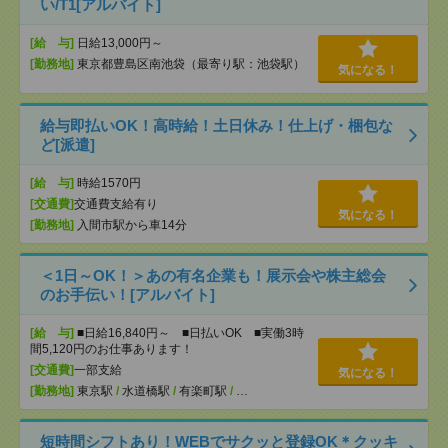
い/T1[アルバイト]
[給 与]
日給13,000円～
[勤務地]
東京都豊島区南池袋（最寄り駅：池袋駅）
気になる！
給与即払いOK！高時給！土日休み！仕上げ・梱包な
ど[派遣]
[給 与]
時給1570円
[交通費]
交通費支給有り
気になる！
[勤務地]
入間市駅から車14分
＜1日～OK！＞あの有名企業も！展示会や株主総会
のお手伝い！[アルバイト]
[給 与]
■日給16,840円～ ■日払いOK ■実働3時
間5,120円のお仕事あります！
[交通費]
一部支給
気になる！
[勤務地]
東京駅
/
水道橋駅
/
有楽町駅
/
…
短時間シフトあり！WEBでサクッと登録OK＊クッキ