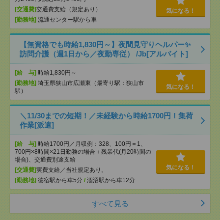
[交通費]
交通費支給（規定あり）
気になる！
[勤務地]
流通センター駅から車
【無資格でも時給1,830円～】夜間見守りヘルパー✨
訪問介護（週1日から／夜勤専従） /Jb[アルバイト]
[給 与]
時給1,830円～
[勤務地]
埼玉県狭山市広瀬東（最寄り駅：狭山市
気になる！
駅）
＼11/30までの短期！／未経験から時給1700円！集荷
作業[派遣]
[給 与]
時給1700円／月収例：328、100円＝1、
700円×8時間×21日勤務の場合＋残業代(月20時間の
場合)、交通費別途支給
気になる！
[交通費]
実費支給／当社規定あり。
[勤務地]
徳宿駅から車5分
/
涸沼駅から車12分
すべて見る