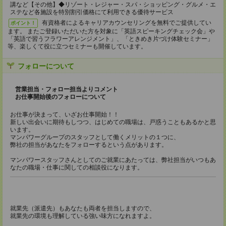
講など【その他】◆リゾート・レジャー・スパ・ショッピング・グルメ・エ
ステなど各施設を特別割引価格にて利用できる優待サービス
有資格者によるキャリアカウンセリングを無料でご提供してい
ポイント！
ます。 またご登録いただいた方を対象に「英語スピーキングチェック会」や
「英語で習うフラワーアレンジメント」、「ときめき片づけ体験セミナー」
等、楽しくて役に立つセミナーも開催しています。
フォローについて
営業担当・フォロー担当よりコメント
お仕事開始後のフォローについて
お仕事が決まって、いざお仕事開始！！
新しい出会いに期待もしつつ、はじめての職場は、戸惑うこともあるかと思
います。
マンパワーグループのスタッフとして働くメリットの１つに、
弊社の担当があなたをフォローするという点があります。
マンパワースタッフさんとしてのご就業にあたっては、弊社担当がいつもあ
なたの職場・仕事に関しての相談役になります。
就業先（派遣先）もあなたも両者を担当しますので、
就業先の環境も理解している強い味方になれますよ。