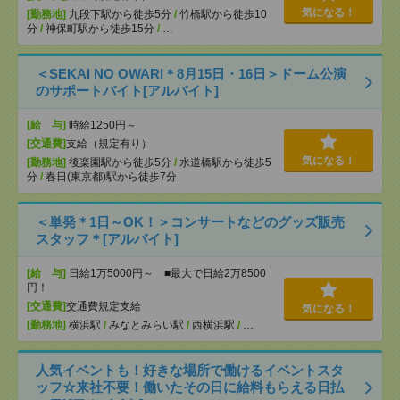
気になる！
[勤務地]
九段下駅から徒歩5分
/
竹橋駅から徒歩10
分
/
神保町駅から徒歩15分
/
…
＜SEKAI NO OWARI＊8月15日・16日＞ドーム公演
のサポートバイト[アルバイト]
[給 与]
時給1250円～
[交通費]
支給（規定有り）
気になる！
[勤務地]
後楽園駅から徒歩5分
/
水道橋駅から徒歩5
分
/
春日(東京都)駅から徒歩7分
＜単発＊1日～OK！＞コンサートなどのグッズ販売
スタッフ＊[アルバイト]
[給 与]
日給1万5000円～ ■最大で日給2万8500
円！
[交通費]
交通費規定支給
気になる！
[勤務地]
横浜駅
/
みなとみらい駅
/
西横浜駅
/
…
人気イベントも！好きな場所で働けるイベントスタ
ッフ☆来社不要！働いたその日に給料もらえる日払