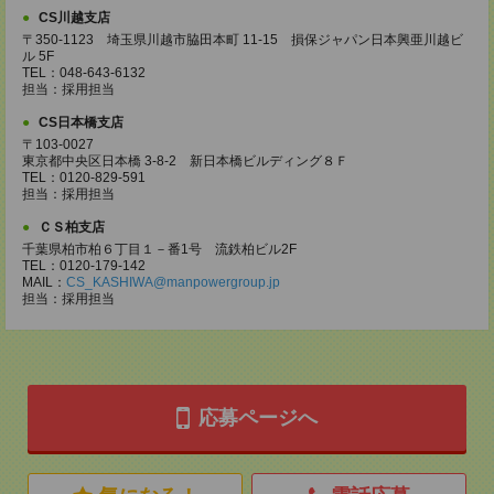
CS川越支店
〒350-1123 埼玉県川越市脇田本町 11-15 損保ジャパン日本興亜川越ビ
ル 5F
TEL：048-643-6132
担当：採用担当
CS日本橋支店
〒103-0027
東京都中央区日本橋 3-8-2 新日本橋ビルディング８Ｆ
TEL：0120-829-591
担当：採用担当
ＣＳ柏支店
千葉県柏市柏６丁目１－番1号 流鉄柏ビル2F
TEL：0120-179-142
MAIL：
CS_KASHIWA@manpowergroup.jp
担当：採用担当
応募ページへ