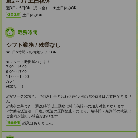
週2～3 / 土日祝休
週3日～5日OK（月～金） ★土日休みOK
土日休みOK
休日休暇
勤務時間
シフト勤務 / 残業なし
★1日6時間～の時短シフトOK
★スタート時間選べます！
7:00～16:00
9:00～17:00
11:00～19:00
など
残業なし！
※Wワークの場合、他のお仕事と合わせ週40時間超の就業はご案内できませ
ん
※法令に基づき、週20時間以上勤務は社会保険への加入対象となります
※労働者派遣法（日雇い派遣の原則禁止）により、短時間・短期間の就業は
ご案内が難しい場合があります
残業はありません。
残業時間