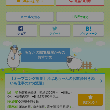
気になる！
電話応募
メール
LINE
で送る
で送る
シェア
ツイート
ブックマーク
あなたの閲覧履歴からの
おすすめ
【オープニング募集】おばあちゃんのお散歩付き添
いも仕事の1つ[派遣]
[給 与]
無資格未経験：時給1350円～ ■週払い
OK ■扶養内OK ■日収1万800円以上
[交通費]
交通費全額支給
気になる！
[勤務地]
川越市駅
/
南大塚駅
/
霞ケ関(埼玉県)駅
/
…