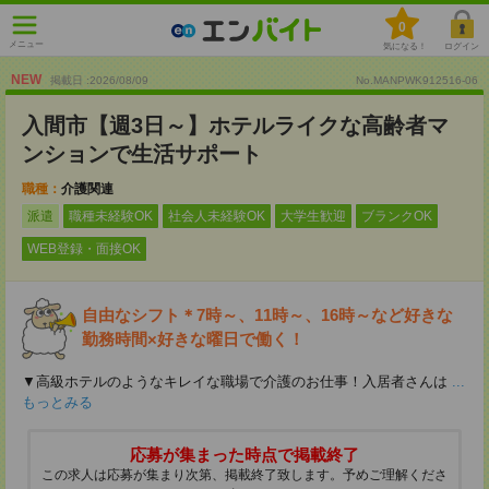
0
メニュー
気になる！
ログイン
NEW
掲載日 :2026
/
08
/
09
No.MANPWK912516-06
入間市【週3日～】ホテルライクな高齢者マ
ンションで生活サポート
職種：
介護関連
派遣
職種未経験OK
社会人未経験OK
大学生歓迎
ブランクOK
WEB登録・面接OK
自由なシフト＊7時～、11時～、16時～など好きな
勤務時間×好きな曜日で働く！
▼高級ホテルのようなキレイな職場で介護のお仕事！入居者さんは
...
もっとみる
応募が集まった時点で掲載終了
この求人は応募が集まり次第、掲載終了致します。予めご理解くださ