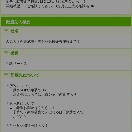
応募→就業まで最短3日＆10日後に給料GETも可！
開始希望日はご相談ください。1か月以上先の相談もOK！
派遣先の概要
社名
人気大手介護施設～老舗小規模介護施設まで！
業種
介護サービス
配属先について
＊服装について
→動きやすい服装でOK
派遣先によってはポロシャツの貸与あり
＊お休みについて
→ご希望お聞かせください！
子育て・家事優先で／はじめは日数少なめで
などなど
＊産休育休取得実績あり！