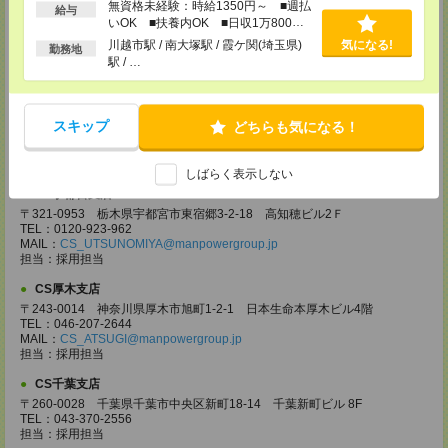
無資格未経験：時給1350円～ ■週払
〒330-0854 埼玉県さいたま市大宮区桜木町 1-10-16 シーノ大宮ノース
給与
いOK ■扶養内OK ■日収1万800円
ウイング 9階
TEL：0120-769-355
以上
川越市駅 / 南大塚駅 / 霞ケ関(埼玉県)
気になる!
勤務地
MAIL：
CS_OMIYA@manpowergroup.jp
駅 / …
担当：採用担当
CS高崎支店
〒370-0831 群馬県高崎市あら町167 高崎第一生命ビルディング11Ｆ
スキップ
どちらも気になる！
TEL：027-320-6558
MAIL：
CS_TAKASAKI@manpowergroup.jp
担当：採用担当
しばらく表示しない
CS宇都宮支店
〒321-0953 栃木県宇都宮市東宿郷3-2-18 高知穂ビル2Ｆ
TEL：0120-923-962
MAIL：
CS_UTSUNOMIYA@manpowergroup.jp
担当：採用担当
CS厚木支店
〒243-0014 神奈川県厚木市旭町1-2-1 日本生命本厚木ビル4階
TEL：046-207-2644
MAIL：
CS_ATSUGI@manpowergroup.jp
担当：採用担当
CS千葉支店
〒260-0028 千葉県千葉市中央区新町18-14 千葉新町ビル 8F
TEL：043-370-2556
担当：採用担当