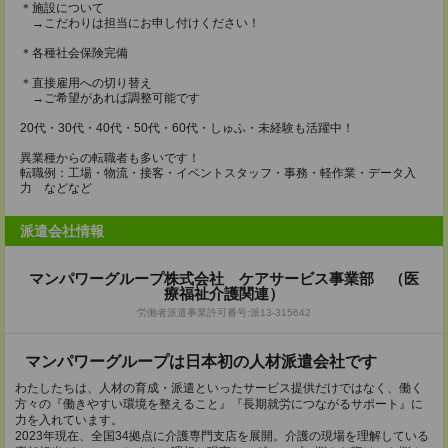
＊施設について
→こだわりは担当にお申し付けください！
＊各種社会保険完備
＊直接雇用への切り替え
→ご希望があれば調整可能です
20代・30代・40代・50代・60代・しゅふ・未経験も活躍中！
異業種からの転職者も多いです！
転職例：工場・物流・接客・イベントスタッフ・事務・軽作業・データ入
力 などなど
派遣会社情報
マンパワーグループ株式会社 ケアサービス事業部 （医
療福祉介護関連）
労働者派遣事業許可番号:派13-315642
マンパワーグループは日本初の人材派遣会社です
わたしたちは、人材の育成・派遣といったサービス提供だけではなく、働く
方々の『働きやすい環境を整えること』『長期就労につながるサポート』に
力を入れています。
2023年現在、全国34拠点に介護専門支店を展開。介護の現場を理解している