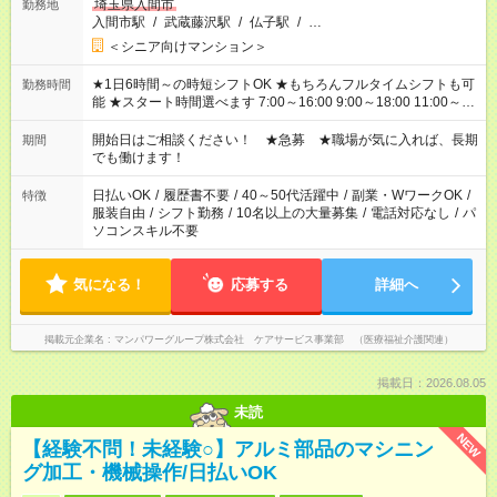
埼玉県入間市
勤務地
入間市駅
/
武蔵藤沢駅
/
仏子駅
/
…
＜シニア向けマンション＞
★1日6時間～の時短シフトOK ★もちろんフルタイムシフトも可
勤務時間
能 ★スタート時間選べます 7:00～16:00 9:00～18:00 11:00～
20:00 など 残業なし！ ※Wワークの場合、他のお仕事と合わせ
週40時間超の就業はご案内できません ※法令に基づき、週20時
開始日はご相談ください！ ★急募 ★職場が気に入れば、長期
期間
間以上勤務は社会保険への加入対象となります ※労働者派遣法
でも働けます！
（日雇い派遣の原則禁止）により、短時間・短期間の就業はご
案内が難しい場合があります
日払いOK
/
履歴書不要
/
40～50代活躍中
/
副業・WワークOK
/
特徴
服装自由
/
シフト勤務
/
10名以上の大量募集
/
電話対応なし
/
パ
ソコンスキル不要
気になる！
応募する
詳細へ
掲載元企業名
マンパワーグループ株式会社 ケアサービス事業部 （医療福祉介護関連）
掲載日：2026.08.05
未読
NEW
【経験不問！未経験○】アルミ部品のマシニン
グ加工・機械操作/日払いOK