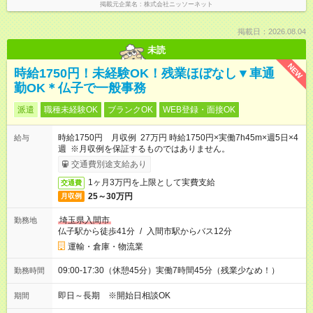
掲載元企業名
株式会社ニッソーネット
掲載日：2026.08.04
未読
NEW
時給1750円！未経験OK！残業ほぼなし▼車通
勤OK＊仏子で一般事務
派遣
職種未経験OK
ブランクOK
WEB登録・面接OK
時給1750円 月収例 27万円 時給1750円×実働7h45m×週5日×4
給与
週 ※月収例を保証するものではありません。
交通費別途支給あり
1ヶ月3万円を上限として実費支給
交通費
25～30万円
月収例
埼玉県入間市
勤務地
仏子駅から徒歩41分
/
入間市駅からバス12分
運輸・倉庫・物流業
09:00-17:30（休憩45分）実働7時間45分（残業少なめ！）
勤務時間
即日～長期 ※開始日相談OK
期間