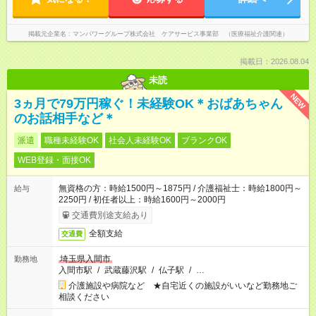
掲載元企業名
マンパワーグループ株式会社 ケアサービス事業部 （医療福祉介護関連）
掲載日：2026.08.04
未読
NEW
3ヵ月で79万円稼ぐ！未経験OK＊おばあちゃん
のお話相手など＊
派遣
職種未経験OK
社会人未経験OK
ブランクOK
WEB登録・面接OK
無資格の方：時給1500円～1875円 / 介護福祉士：時給1800円～
給与
2250円 / 初任者以上：時給1600円～2000円
交通費別途支給あり
全額支給
交通費
埼玉県入間市
勤務地
入間市駅
/
武蔵藤沢駅
/
仏子駅
/
…
介護施設や病院など ★自宅近くの施設がいいなど勤務地ご
相談ください