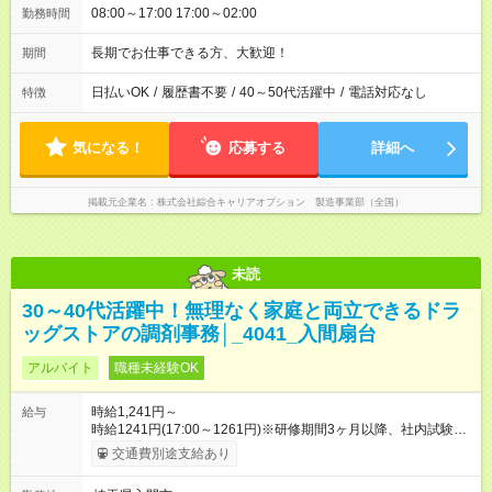
08:00～17:00 17:00～02:00
勤務時間
長期でお仕事できる方、大歓迎！
期間
日払いOK
/
履歴書不要
/
40～50代活躍中
/
電話対応なし
特徴
気になる！
応募する
詳細へ
掲載元企業名
株式会社綜合キャリアオプション 製造事業部（全国）
未読
30～40代活躍中！無理なく家庭と両立できるドラ
ッグストアの調剤事務│_4041_入間扇台
アルバイト
職種未経験OK
時給1,241円～
給与
時給1241円(17:00～1261円)※研修期間3ヶ月以降、社内試験に
よる更新判定あり 社内試験合格後、時給＋50～100円の昇給あ
交通費別途支給あり
り （大学生は＋20円） 試用期間あり：入社日から3ヶ月間／本
採用と待遇は変わりません。 【試用期間】試用期間あり 試用期