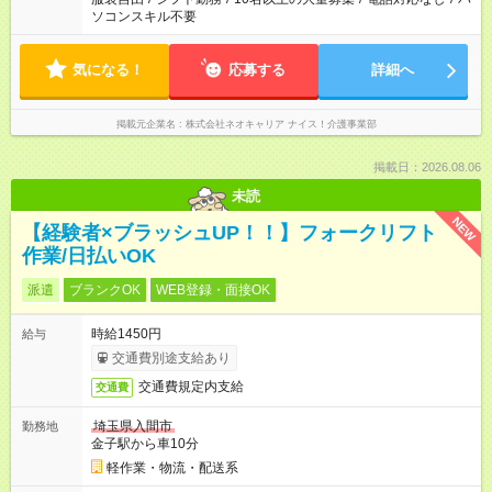
ソコンスキル不要
気になる！
応募する
詳細へ
掲載元企業名
株式会社ネオキャリア ナイス！介護事業部
掲載日：2026.08.06
未読
NEW
【経験者×ブラッシュUP！！】フォークリフト
作業/日払いOK
派遣
ブランクOK
WEB登録・面接OK
時給1450円
給与
交通費別途支給あり
交通費規定内支給
交通費
埼玉県入間市
勤務地
金子駅から車10分
軽作業・物流・配送系