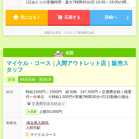
1日あたりの実働時間：最大7時間45分/日 10:00～19:00の間で1
日7.75時間の勤務 ☆週5日の勤務 ※勤務曜日応相談 ☆未経験・
無資格可
気になる！
応募する
詳細へ
掲載元企業名
ウエルシア薬局株式会社
未読
マイケル・コース │入間アウトレット店｜販売ス
タッフ
派遣
WEB登録・面接OK
時給1500円～1500円 給与例 247,500円＋交通費全額＋残業
給与
代一分単位 ※時給1,500円×実働7時間30分×22日勤務の場合。
お時給は一例です。ご経験により異なります。
交通費別途支給あり
上限50,000円
交通費
埼玉県入間市
勤務地
入間市駅
マイケルコース