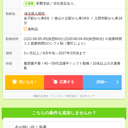
実費支給／当社規定あり。
交通費
埼玉県入間市
勤務地
金子駅から車8分
/
狭山ケ丘駅から車18分
/
入間市駅から車18
分
食料品
(1)21:00-05:45(休憩60分) (2)20:00-04:45(休憩60分) ※就業時間
勤務時間
１と就業時間2のシフト制（繁忙により）
3ヶ月以上／8月中旬～2027年3月頃まで
期間
履歴書不要
/
40～50代活躍中
/
シフト勤務
/
10名以上の大量募
特徴
集
気になる！
応募する
詳細へ
掲載元企業名
ランスタッド株式会社 北日本エリア
こちらの条件も追加しませんか？
今が狙い目！急募