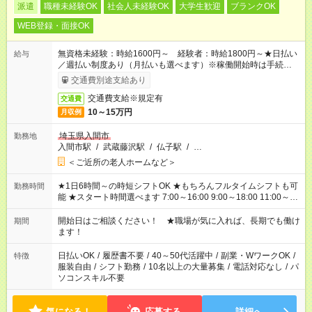
派遣
職種未経験OK
社会人未経験OK
大学生歓迎
ブランクOK
WEB登録・面接OK
無資格未経験：時給1600円～ 経験者：時給1800円～★日払い
給与
／週払い制度あり（月払いも選べます）※稼働開始時は手続き完
了次第のお支払いとなります。
交通費別途支給あり
交通費支給※規定有
交通費
10～15万円
月収例
埼玉県入間市
勤務地
入間市駅
/
武蔵藤沢駅
/
仏子駅
/
…
＜ご近所の老人ホームなど＞
★1日6時間～の時短シフトOK ★もちろんフルタイムシフトも可
勤務時間
能 ★スタート時間選べます 7:00～16:00 9:00～18:00 11:00～
20:00 など 残業なし！ ※Wワークの場合、他のお仕事と合わせ
週40時間超の就業はご案内できません ※法令に基づき、週20時
開始日はご相談ください！ ★職場が気に入れば、長期でも働け
期間
間以上勤務は社会保険への加入対象となります ※労働者派遣法
ます！
（日雇い派遣の原則禁止）により、短時間・短期間の就業はご
案内が難しい場合があります
日払いOK
/
履歴書不要
/
40～50代活躍中
/
副業・WワークOK
/
特徴
服装自由
/
シフト勤務
/
10名以上の大量募集
/
電話対応なし
/
パ
ソコンスキル不要
気になる！
応募する
詳細へ