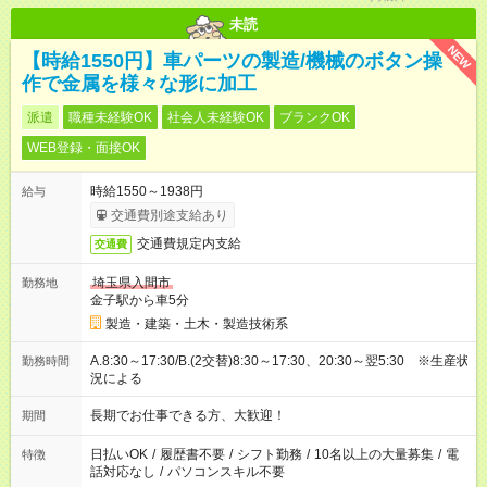
未読
NEW
【時給1550円】車パーツの製造/機械のボタン操
作で金属を様々な形に加工
派遣
職種未経験OK
社会人未経験OK
ブランクOK
WEB登録・面接OK
時給1550～1938円
給与
交通費別途支給あり
交通費規定内支給
交通費
埼玉県入間市
勤務地
金子駅から車5分
製造・建築・土木・製造技術系
A.8:30～17:30/B.(2交替)8:30～17:30、20:30～翌5:30 ※生産状
勤務時間
況による
長期でお仕事できる方、大歓迎！
期間
日払いOK
/
履歴書不要
/
シフト勤務
/
10名以上の大量募集
/
電
特徴
話対応なし
/
パソコンスキル不要