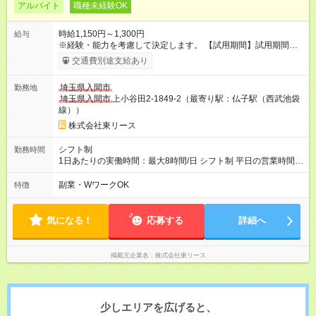
アルバイト
職種未経験OK
時給1,150円～1,300円
給与
※経験・能力を考慮して決定します。 【試用期間】試用期間な
し
交通費別途支給あり
埼玉県入間市
勤務地
埼玉県入間市
上小谷田2-1849-2（最寄り駅：仏子駅（西武池袋
線））
株式会社東リース
シフト制
勤務時間
1日あたりの実働時間：最大8時間/日 シフト制 平日の営業時間
7：00から18：00の間で勤務時間と曜日を選べます。 空いた時
間でお仕事してみませんか！
副業・WワークOK
特徴
気になる！
応募する
詳細へ
掲載元企業名
株式会社東リース
少しエリアを広げると、