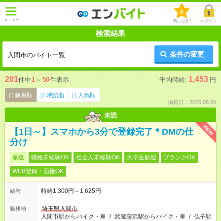
0
メニュー
気になる！
ログイン
検索結果
条件の変更
入間市のバイト一覧
201
1,453
件中
1
～
50
件表示
平均時給:
円
新着順
時給順
人気順
掲載日：2026.08.06
未読
NEW
【1日～】スマホから3分で登録完了＊DMの仕
分け
派遣
職種未経験OK
社会人未経験OK
大学生歓迎
ブランクOK
WEB登録・面接OK
時給1,300円～1,625円
給与
埼玉県入間市
勤務地
入間市駅からバイク・車
/
武蔵藤沢駅からバイク・車
/
仏子駅