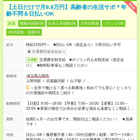
NEW
【土日だけで月9.9万円】高齢者の生活サポ＊年
齢不問＆日払いOK
派遣
職種未経験OK
社会人未経験OK
大学生歓迎
ブランクOK
WEB登録・面接OK
時給1550円～ ■日払いOK（規定あり）※即日払い不可
給与
交通費別途支給あり
交通費全額支給 ■ガソリン代も全額支給（規定あ
交通費
り） ■無料駐車場もご相談ください
埼玉県入間市
勤務地
入間市駅
/
武蔵藤沢駅
/
仏子駅
/
…
＜近所で働ける！選べる勤務地＞初めてでも安心！ピッタリ
の介護施設や病院をご紹介！
【日勤】9:00～18:00 【早番】7:00～16:00 【遅番】11:00～
勤務時間
20:00 ★家庭の都合でお休みが必要な場合も遠慮なくご相談くだ
さい。
短期2ヵ月～のお仕事です。開始日はご相談ください！ ★急募
期間
です！
日払いOK
/
履歴書不要
/
40～50代活躍中
/
副業・WワークOK
/
特徴
服装自由
/
シフト勤務
/
10名以上の大量募集
/
電話対応なし
/
パ