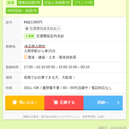
派遣
職種未経験OK
社会人未経験OK
ブランクOK
WEB登録・面接OK
時給1380円
給与
交通費別途支給あり
交通費規定内支給
交通費
埼玉県入間市
勤務地
入間市駅から車15分
製造・建築・土木・製造技術系
17:00～02:10 05:50～15:00 15:00～00:10
勤務時間
長期でお仕事できる方、大歓迎！
期間
日払いOK
/
履歴書不要
/
40～50代活躍中
/
電話対応なし
特徴
気になる！
応募する
詳細へ
掲載元企業名
株式会社綜合キャリアオプション 製造事業部（全国）
掲載日：2026.08.05