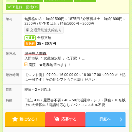
WEB登録・面接OK
無資格の方：時給1500円～1875円 / 介護福祉士：時給1800円～
給与
2250円 / 初任者以上：時給1600円～2000円
交通費別途支給あり
全額支給
交通費
25～30万円
月収例
埼玉県入間市
勤務地
入間市駅
/
武蔵藤沢駅
/
仏子駅
/
…
病院 ★勤務地選べます！
【シフト例】 07:00～16:00 09:00～18:00 17:00～09:00 ※ 上記
勤務時間
は一例です！その他シフトもご相談ください！
即日～2ヶ月以上
期間
日払いOK
/
履歴書不要
/
40～50代活躍中
/
シフト勤務
/
10名以
特徴
上の大量募集
/
電話対応なし
/
パソコンスキル不要
気になる！
応募する
詳細へ