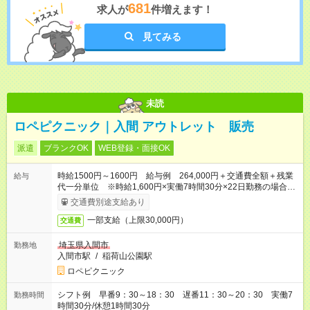
681
求人が
件増えます！
見てみる
未読
ロペピクニック｜入間 アウトレット 販売
派遣
ブランクOK
WEB登録・面接OK
時給1500円～1600円 給与例 264,000円＋交通費全額＋残業
給与
代一分単位 ※時給1,600円×実働7時間30分×22日勤務の場合。
お時給は一例です。ご経験により異なります。
交通費別途支給あり
一部支給（上限30,000円）
交通費
埼玉県入間市
勤務地
入間市駅
/
稲荷山公園駅
ロペピクニック
シフト例 早番9：30～18：30 遅番11：30～20：30 実働7
勤務時間
時間30分/休憩1時間30分