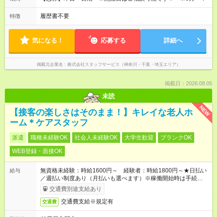
履歴書不要
特徴
気になる！
応募する
詳細へ
掲載元企業名
株式会社スタッフサービス（神奈川・千葉・埼玉エリア）
掲載日：2026.08.05
未読
NEW
【接客の楽しさはそのまま！】キレイな老人ホ
ーム＊ケアスタッフ
派遣
職種未経験OK
社会人未経験OK
大学生歓迎
ブランクOK
WEB登録・面接OK
無資格未経験：時給1600円～ 経験者：時給1800円～★日払い
給与
／週払い制度あり（月払いも選べます）※稼働開始時は手続き完
了次第のお支払いとなります。
交通費別途支給あり
交通費支給※規定有
交通費