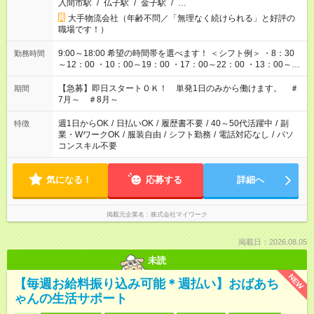
入間市駅
/
仏子駅
/
金子駅
/
…
大手物流会社（年齢不問／「無理なく続けられる」と好評の
職場です！）
9:00～18:00 希望の時間帯を選べます！ ＜シフト例＞ ・8：30
勤務時間
～12：00 ・10：00～19：00 ・17：00～22：00 ・13：00～
22：00 ・22：00～翌6：00 など
【急募】即日スタートＯＫ！ 単発1日のみから働けます。 ＃
期間
7月～ ＃8月～
週1日からOK
/
日払いOK
/
履歴書不要
/
40～50代活躍中
/
副
特徴
業・WワークOK
/
服装自由
/
シフト勤務
/
電話対応なし
/
パソ
コンスキル不要
気になる！
応募する
詳細へ
掲載元企業名
株式会社マイワーク
掲載日：2026.08.05
未読
NEW
【毎週お給料振り込み可能＊週払い】おばあち
ゃんの生活サポート