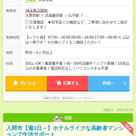
埼玉県入間市
勤務地
入間市駅
/
武蔵藤沢駅
/
仏子駅
/
…
介護施設 ★自宅近くの施設など、ご希望に合わせてご紹介
いたします！
【シフト例】 07:00～16:00 09:00～18:00 17:00～09:00 ※ 上記
勤務時間
は一例です！その他シフトもご相談ください！
即日～2ヶ月以上
期間
日払いOK
/
履歴書不要
/
40～50代活躍中
/
シフト勤務
/
10名以
特徴
上の大量募集
/
電話対応なし
/
パソコンスキル不要
気になる！
応募する
詳細へ
掲載元企業名
株式会社ニッソーネット
掲載日：2026.08.04
未読
NEW
入間市【週3日～】ホテルライクな高齢者マンシ
ョンで生活サポート