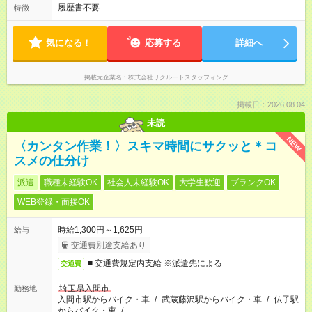
履歴書不要
特徴
気になる！
応募する
詳細へ
掲載元企業名
株式会社リクルートスタッフィング
掲載日：2026.08.04
未読
NEW
〈カンタン作業！〉スキマ時間にサクッと＊コ
スメの仕分け
派遣
職種未経験OK
社会人未経験OK
大学生歓迎
ブランクOK
WEB登録・面接OK
時給1,300円～1,625円
給与
交通費別途支給あり
■ 交通費規定内支給 ※派遣先による
交通費
埼玉県入間市
勤務地
入間市駅からバイク・車
/
武蔵藤沢駅からバイク・車
/
仏子駅
からバイク・車
/
…