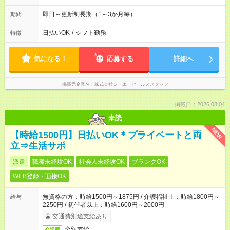
即日～更新制長期（1～3か月毎）
期間
日払いOK
/
シフト勤務
特徴
気になる！
応募する
詳細へ
掲載元企業名
株式会社シーエーセールススタッフ
掲載日：2026.08.04
未読
NEW
【時給1500円】日払いOK＊プライベートと両
立⇒生活サポ
派遣
職種未経験OK
社会人未経験OK
ブランクOK
WEB登録・面接OK
無資格の方：時給1500円～1875円 / 介護福祉士：時給1800円～
給与
2250円 / 初任者以上：時給1600円～2000円
交通費別途支給あり
全額支給
交通費