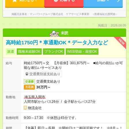
掲載元企業名
マンパワーグループ株式会社 ケアサービス事業部 （医療福祉介護関連）
掲載日：2026.08.05
未読
NEW
高時給1750円＊車通勤OK＊データ入力など
派遣
職種未経験OK
ブランクOK
WEB登録・面接OK
時給1750円＋交 【月収例】301,875円～ ■給与の前払いが可
給与
能な速払いサービスあり
交通費別途支給あり
交通費支給あり
交通費
30万円～
月収例
埼玉県入間市
勤務地
入間市駅からバス26分
/
金子駅からバス27分
物流会社
9:00～17:30 ※休憩は45分です。
勤務時間
【急募】即日～長期 ※開始日はご相談可能です！ ※8月～！
期間