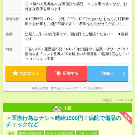
＜選べる勤務地＞介護施設や病院 ※ご自宅の近くなど、お
好きな場所を選べます！
★1日5時間～OK！ （例）9:00～18:00のあいだ もちろん1日8時
勤務時間
間のお仕事もご紹介可能です！ご希望をお聞かせください！ ★
家庭の都合でお休みが必要な場合も遠慮なくご相談ください。
※週最低15時間以上の勤務が必要です
短期2ヵ月～のお仕事です。開始日はご相談ください！ ★急募
期間
です！
日払いOK
/
履歴書不要
/
40～50代活躍中
/
副業・WワークOK
/
特徴
服装自由
/
シフト勤務
/
10名以上の大量募集
/
電話対応なし
/
パ
ソコンスキル不要
気になる！
応募する
詳細へ
掲載元企業名
株式会社ネオキャリア ナイス！介護事業部
掲載日：2026.08.04
未読
NEW
＜医療行為はナシ＞時給1500円！病院で備品の
チェックなど
派遣
職種未経験OK
社会人未経験OK
ブランクOK