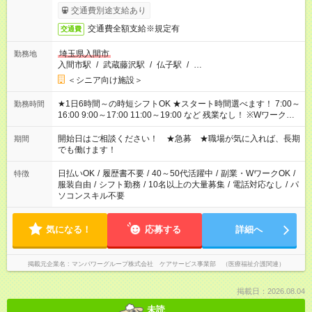
す。
交通費別途支給あり
交通費全額支給※規定有
交通費
埼玉県入間市
勤務地
入間市駅
/
武蔵藤沢駅
/
仏子駅
/
…
＜シニア向け施設＞
★1日6時間～の時短シフトOK ★スタート時間選べます！ 7:00～
勤務時間
16:00 9:00～17:00 11:00～19:00 など 残業なし！ ※Wワークの
場合、他のお仕事と合わせ週40時間超の就業はご案内できませ
ん ※法令に基づき、週20時間以上勤務は社会保険への加入対象
開始日はご相談ください！ ★急募 ★職場が気に入れば、長期
期間
となります ※労働者派遣法（日雇い派遣の原則禁止）により、
でも働けます！
短時間・短期間の就業はご案内が難しい場合があります
日払いOK
/
履歴書不要
/
40～50代活躍中
/
副業・WワークOK
/
特徴
服装自由
/
シフト勤務
/
10名以上の大量募集
/
電話対応なし
/
パ
ソコンスキル不要
気になる！
応募する
詳細へ
掲載元企業名
マンパワーグループ株式会社 ケアサービス事業部 （医療福祉介護関連）
掲載日：2026.08.04
未読