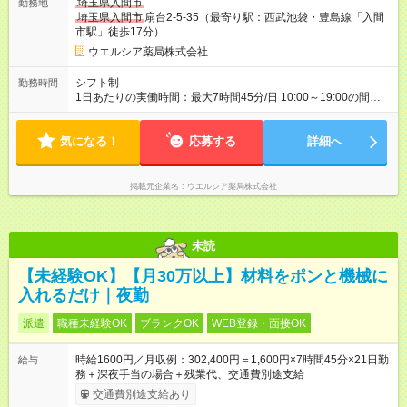
埼玉県入間市
勤務地
間の長さ：3ヶ月 雇用形態、給与は本採用時と同じです。
埼玉県入間市
扇台2-5-35（最寄り駅：西武池袋・豊島線「入間
市駅」徒歩17分）
ウエルシア薬局株式会社
シフト制
勤務時間
1日あたりの実働時間：最大7時間45分/日 10:00～19:00の間で1
日7.75時間の勤務 ☆週5日の勤務 ※勤務曜日応相談 ※土日勤務で
きる方歓迎 ☆未経験・無資格可
気になる！
応募する
詳細へ
掲載元企業名
ウエルシア薬局株式会社
未読
【未経験OK】【月30万以上】材料をポンと機械に
入れるだけ｜夜勤
派遣
職種未経験OK
ブランクOK
WEB登録・面接OK
時給1600円／月収例：302,400円＝1,600円×7時間45分×21日勤
給与
務＋深夜手当の場合＋残業代、交通費別途支給
交通費別途支給あり