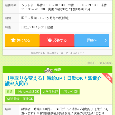
シフト例 早番9：30～18：30 中番10：30～19：30 遅番
勤務時間
11：30～20：30 実働7時間30分/休憩1時間30分
即日～長期（1～3か月毎の更新制）
期間
日払いOK
/
シフト勤務
特徴
気になる！
応募する
詳細へ
掲載元企業名
株式会社シーエーセールススタッフ
掲載日：2026.08.05
未読
NEW
【手取りを変える】時給UP！日勤OK＊派遣介
護＠入間市
派遣
社会人未経験OK
大学生歓迎
ブランクOK
WEB登録・面接OK
経験者：時給1800円～ ★日払い／週払い制度あり（月払いも
給与
選べます）※稼働開始時は手続き完了次第のお支払いとなりま