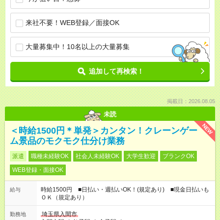
来社不要！WEB登録／面接OK
大量募集中！10名以上の大量募集
追加して再検索！
掲載日：2026.08.05
未読
NEW
＜時給1500円＊単発＞カンタン！クレーンゲー
ム景品のモクモク仕分け業務
派遣
職種未経験OK
社会人未経験OK
大学生歓迎
ブランクOK
WEB登録・面接OK
時給1500円 ■日払い・週払いOK！(規定あり) ■現金日払いも
給与
ＯＫ（規定あり）
埼玉県入間市
勤務地