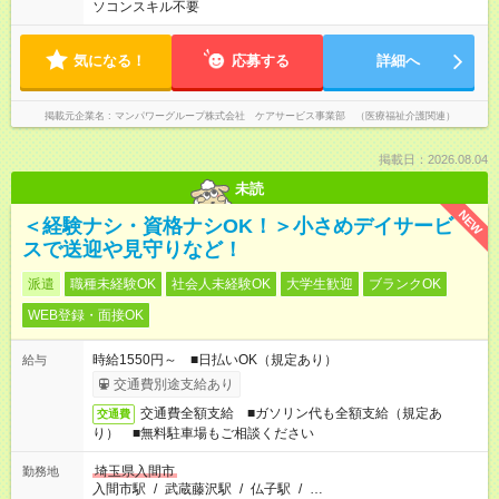
ソコンスキル不要
気になる！
応募する
詳細へ
掲載元企業名
マンパワーグループ株式会社 ケアサービス事業部 （医療福祉介護関連）
掲載日：2026.08.04
未読
NEW
＜経験ナシ・資格ナシOK！＞小さめデイサービ
スで送迎や見守りなど！
派遣
職種未経験OK
社会人未経験OK
大学生歓迎
ブランクOK
WEB登録・面接OK
時給1550円～ ■日払いOK（規定あり）
給与
交通費別途支給あり
交通費全額支給 ■ガソリン代も全額支給（規定あ
交通費
り） ■無料駐車場もご相談ください
埼玉県入間市
勤務地
入間市駅
/
武蔵藤沢駅
/
仏子駅
/
…