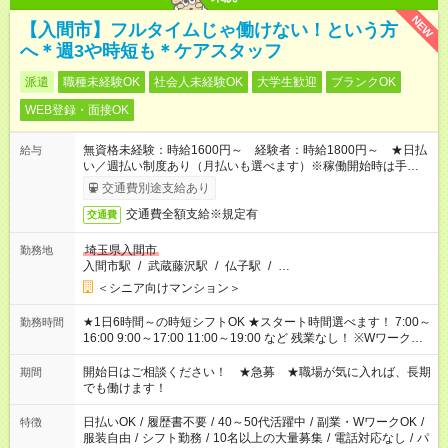
NEW
【入間市】フルタイムじゃ働けない！という方
へ＊週3や時短も＊ケアスタッフ
派遣
職種未経験OK
社会人未経験OK
大学生歓迎
ブランクOK
WEB登録・面接OK
無資格未経験：時給1600円～ 経験者：時給1800円～ ★日払
給与
い／週払い制度あり（月払いも選べます）※稼働開始時は手続き
完了次第のお支払いとなります。
交通費別途支給あり
交通費全額支給※規定有
交通費
埼玉県入間市
勤務地
入間市駅
/
武蔵藤沢駅
/
仏子駅
/
…
＜シニア向けマンション＞
★1日6時間～の時短シフトOK ★スタート時間選べます！ 7:00～
勤務時間
16:00 9:00～17:00 11:00～19:00 など 残業なし！ ※Wワークの
場合、他のお仕事と合わせ週40時間超の就業はご案内できませ
ん ※法令に基づき、週20時間以上勤務は社会保険への加入対象
開始日はご相談ください！ ★急募 ★職場が気に入れば、長期
期間
となります ※労働者派遣法（日雇い派遣の原則禁止）により、
でも働けます！
短時間・短期間の就業はご案内が難しい場合があります
日払いOK
/
履歴書不要
/
40～50代活躍中
/
副業・WワークOK
/
特徴
服装自由
/
シフト勤務
/
10名以上の大量募集
/
電話対応なし
/
パ