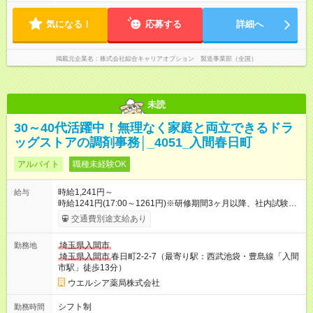
気になる！
応募する
詳細へ
掲載元企業名
株式会社綜合キャリアオプション 製造事業部（全国）
未読
30～40代活躍中！無理なく家庭と両立できるドラ
ッグストアの調剤事務│_4051_入間春日町
アルバイト
職種未経験OK
時給1,241円～
給与
時給1241円(17:00～1261円)※研修期間3ヶ月以降、社内試験に
よる更新判定あり 社内試験合格後、時給＋50～100円の昇給あ
交通費別途支給あり
り （大学生は＋20円） 試用期間あり：入社日から3ヶ月間／本
採用と待遇は変わりません。 【試用期間】試用期間あり 試用期
埼玉県入間市
勤務地
間の長さ：3ヶ月 雇用形態、給与は本採用時と同じです。
埼玉県入間市
春日町2-2-7（最寄り駅：西武池袋・豊島線「入間
市駅」徒歩13分）
ウエルシア薬局株式会社
シフト制
勤務時間