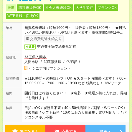
派遣
職種未経験OK
社会人未経験OK
大学生歓迎
ブランクOK
WEB登録・面接OK
無資格未経験：時給1600円～ 経験者：時給1800円～ ★日払
給与
い／週払い制度あり（月払いも選べます）※稼働開始時は手続き
完了次第のお支払いとなります。
交通費別途支給あり
交通費全額支給※規定有
交通費
埼玉県入間市
勤務地
入間市駅
/
武蔵藤沢駅
/
仏子駅
/
…
＜シニア向けマンション＞
★1日6時間～の時短シフトOK ★スタート時間選べます！ 7:00～
勤務時間
16:00 9:00～17:00 11:00～19:00 など 残業なし！ ※Wワークの
場合、他のお仕事と合わせ週40時間超の就業はご案内できませ
ん ※法令に基づき、週20時間以上勤務は社会保険への加入対象
開始日はご相談ください！ ★急募 ★職場が気に入れば、長期
期間
となります ※労働者派遣法（日雇い派遣の原則禁止）により、
でも働けます！
短時間・短期間の就業はご案内が難しい場合があります
日払いOK
/
履歴書不要
/
40～50代活躍中
/
副業・WワークOK
/
特徴
服装自由
/
シフト勤務
/
10名以上の大量募集
/
電話対応なし
/
パ
ソコンスキル不要
気になる！
応募する
詳細へ