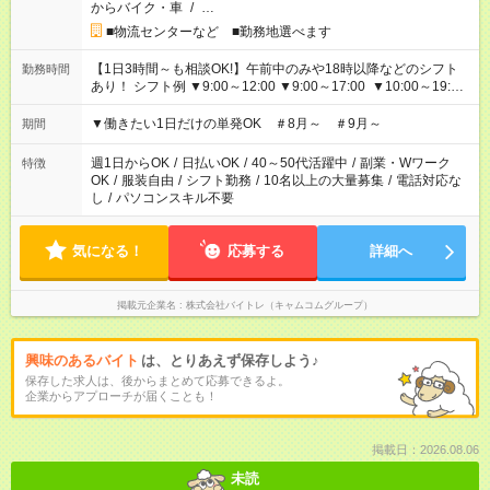
からバイク・車
/
…
■物流センターなど ■勤務地選べます
【1日3時間～も相談OK!】午前中のみや18時以降などのシフト
勤務時間
あり！ シフト例 ▼9:00～12:00 ▼9:00～17:00 ▼10:00～19:00
▼18:00～21:00
▼働きたい1日だけの単発OK ＃8月～ ＃9月～
期間
週1日からOK
/
日払いOK
/
40～50代活躍中
/
副業・Wワーク
特徴
OK
/
服装自由
/
シフト勤務
/
10名以上の大量募集
/
電話対応な
し
/
パソコンスキル不要
気になる！
応募する
詳細へ
掲載元企業名
株式会社バイトレ（キャムコムグループ）
興味のあるバイト
は、とりあえず保存しよう♪
保存した求人は、後からまとめて応募できるよ。
企業からアプローチが届くことも！
掲載日：2026.08.06
未読