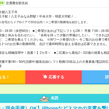
交通費全額支給
通費
京都八王子市
王子駅
/
八王子みなみ野駅
/
中央大学・明星大学駅
/
…
≪自宅からドアtoドアで30分以内！≫ご希望の勤務地を紹介します。
00～18:00（休憩60分） ■ご希望があれば下記シフトもOK！ 早番 7:00～16:00 遅
家族と休みを合わせたい」 「余裕を持って夕飯の準備がしたい」 「できれば
ど、ご希望を教えてくださいね。 ※Wワーク希望の方へ 今ご覧のお仕事で希
う1つのお仕事の勤務時間。 合計で週40時間を超える場合は応募できません。
現在も積極採用中！急募！】2カ月～ ■ご応募から最短2～3日後の就業も相
歴書不要
/
40～50代活躍中
/
服装自由
/
シフト勤務
/
10名以上の大量募集
/
電話対応
要
なる！
応募する
詳
未読
・現金手渡しOK】iPhoneなどスマホの充電を繋