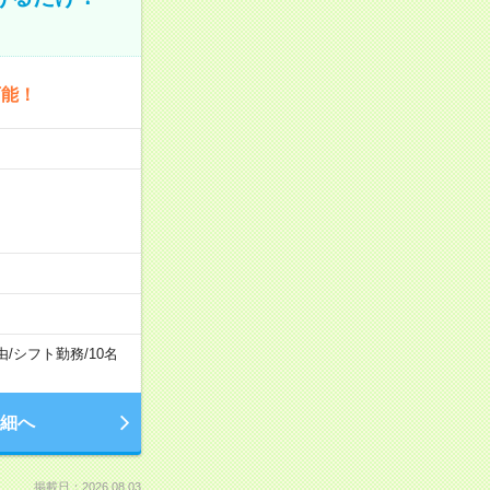
可能！
由
/
シフト勤務
/
10名
細へ
掲載日：2026.08.03