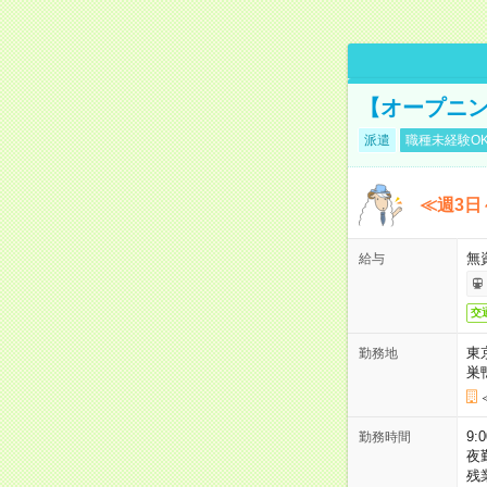
【オープニン
派遣
職種未経験O
≪週3日
無
給与
交
東
勤務地
巣
9:
勤務時間
夜
残