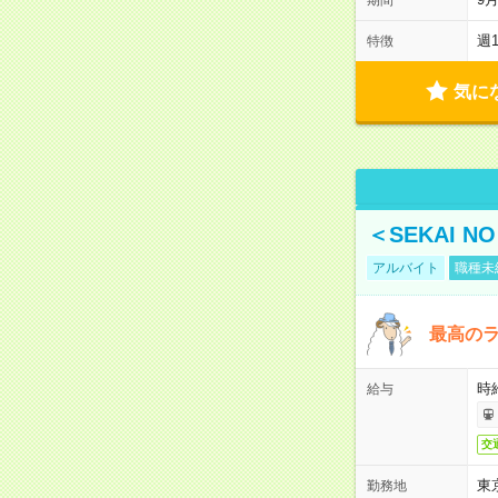
週
特徴
気に
＜SEKAI 
アルバイト
職種未
最高のラ
時
給与
交
東
勤務地