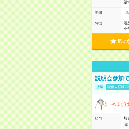
望
【
期間
履
特徴
不
気に
説明会参加で
派遣
職種未経験O
≪まずは
無
給与