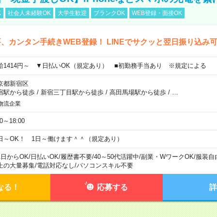
K
社会人未経験OK
大学生歓迎
ブランクOK
WEB登録・面接OK
、カンタン手続きWEB登録！ LINEでサクッと翌日振り込み
給1414円～ ▼日払いOK（規定あり） ■初勤務手当あり ※規定による
京都新宿区
宿駅から徒歩
/
新宿三丁目駅から徒歩
/
高田馬場駅から徒歩
/
…
物流企業
00～18:00
日～OK！ 1日～働けます＾＾（規定あり）
1日からOK
/
日払いOK
/
履歴書不要
/
40～50代活躍中
/
副業・WワークOK
/
服装自
上の大量募集
/
電話対応なし
/
パソコンスキル不要
なる！
応募する
詳