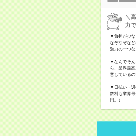
＼高
力で
▼負担が少な
なぞなぞなど
魅力の一つな
▼なんでそん
ら、業界最高
意しているの
▼日払い・週
数料も業界最
円。）