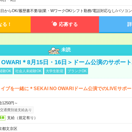
1日からOK
/
履歴書不要
/
副業・WワークOK
/
シフト勤務
/
電話対応なし
/
パソコン
なる！
応募する
詳
未読
NO OWARI＊8月15日・16日＞ドーム公演のサポー
経験OK
社会人未経験OK
大学生歓迎
ブランクOK
イブを一緒に＊SEKAI NO OWARIドーム公演でのLIVEサポ
給1250円～
交通費別途支給あり
支給（規定有り）
通費
京都文京区