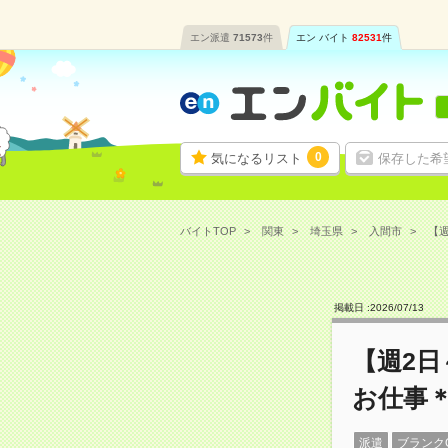
エン派遣
71573
件
エン バイト
82531
件
0
気になるリスト
保存した希
バイトTOP
関東
埼玉県
入間市
【週
掲載日 :
2026
/
07
/
13
【週2日
お仕事＊
派遣
ブランク