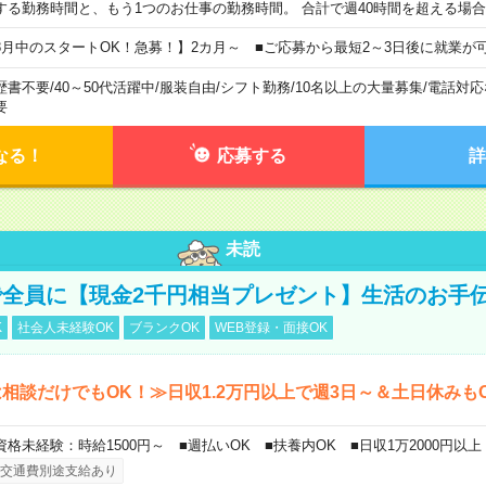
する勤務時間と、もう1つのお仕事の勤務時間。 合計で週40時間を超える場
8月中のスタートOK！急募！】2カ月～ ■ご応募から最短2～3日後に就業が
歴書不要
/
40～50代活躍中
/
服装自由
/
シフト勤務
/
10名以上の大量募集
/
電話対応
要
なる！
応募する
詳
未読
全員に【現金2千円相当プレゼント】生活のお手
K
社会人未経験OK
ブランクOK
WEB登録・面接OK
相談だけでもOK！≫日収1.2万円以上で週3日～＆土日休みも
資格未経験：時給1500円～ ■週払いOK ■扶養内OK ■日収1万2000円以上
交通費別途支給あり