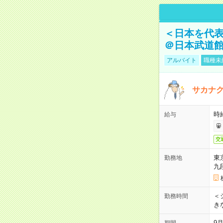
＜日本を代
＠日本武道
アルバイト
職種未
サカナク
時
給与
交
東
勤務地
九
＜シ
勤務時間
き
9
期間