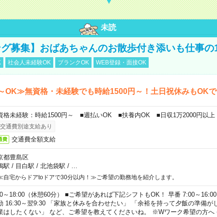
未読
グ募集】おばあちゃんのお散歩付き添いも仕事の
K
社会人未経験OK
ブランクOK
WEB登録・面接OK
～OK≫無資格・未経験でも時給1500円～！土日祝休みもOK
資格未経験：時給1500円～ ■週払いOK ■扶養内OK ■日収1万2000円以上
交通費別途支給あり
交通費全額支給
通費
京都豊島区
鴨駅
/
目白駅
/
北池袋駅
/
…
≪自宅からドアtoドアで30分以内！≫ご希望の勤務地を紹介します。
00～18:00（休憩60分） ■ご希望があれば下記シフトもOK！ 早番 7:00～16:00 遅
勤 16:30～翌9:30 「家族と休みを合わせたい」 「余裕を持って夕飯の準備
業はしたくない」 など、ご希望を教えてくださいね。 ※Wワーク希望の方へ