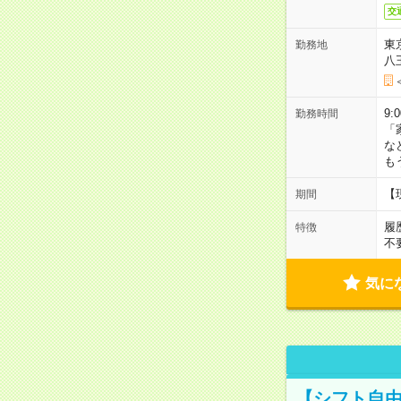
交
東
勤務地
八
9:
勤務時間
「
な
も
【
期間
履
特徴
不
気に
【シフト自由