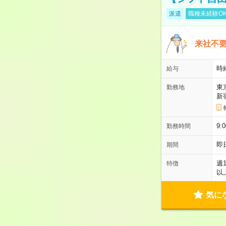
派遣
職種未経験O
来社不要
時
給与
東
勤務地
新
9:
勤務時間
即
期間
週
特徴
以
気に