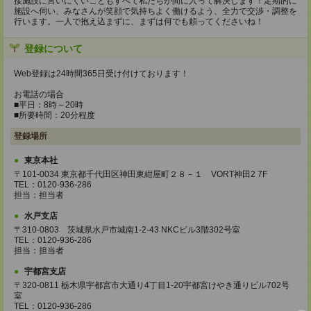
接施設に言いにくいこともすべて私たちが間に入って解決します！定期的に
施設へ伺い、みなさんが笑顔で気持ちよく働けるよう、全力で交渉・調整を
行います。一人で抱え込まずに、まずは何でも頼ってくださいね！
登録について
Web登録は24時間365日受け付けております！
お電話の場合
■平日：8時～20時
■所要時間：20分程度
登録場所
東京本社
〒101-0034 東京都千代田区神田東紺屋町２８－１ VORT神田2 7F
TEL：0120-936-286
担当：担当者
水戸支店
〒310-0803 茨城県水戸市城南1-2-43 NKCビル3階302号室
TEL：0120-936-286
担当：担当者
宇都宮支店
〒320-0811 栃木県宇都宮市大通り4丁目1-20宇都宮けやき通りビル702号
室
TEL：0120-936-286