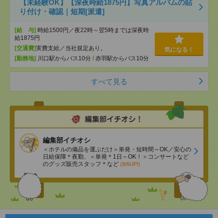
【未経験OK】【深夜時給1875円】写真アルバムの貼
り付け・確認｜短期[派遣]
[給 与]
時給1500円／夜22時～翌5時までは深夜時
給1875円
[交通費]
実費支給／当社規定あり。
気になる！
[勤務地]
川口駅からバス10分
/
赤羽駅からバス10分
すべて見る
編集部イチオシ
＜ホテルの備品を運ぶだけ＞単発・短時間～OK／安心の
日給保障＊夜勤、＜単発＊1日～OK！＞コンサートなど
のグッズ販売スタッフ＊など
(8/6UP!)