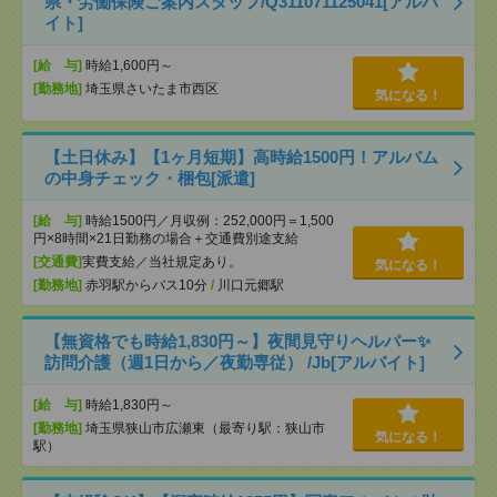
県・労働保険ご案内スタッフ/Q311071125041[アルバ
イト]
[給 与]
時給1,600円～
[勤務地]
埼玉県さいたま市西区
気になる！
【土日休み】【1ヶ月短期】高時給1500円！アルバム
の中身チェック・梱包[派遣]
[給 与]
時給1500円／月収例：252,000円＝1,500
円×8時間×21日勤務の場合＋交通費別途支給
[交通費]
実費支給／当社規定あり。
気になる！
[勤務地]
赤羽駅からバス10分
/
川口元郷駅
【無資格でも時給1,830円～】夜間見守りヘルパー✨
訪問介護（週1日から／夜勤専従） /Jb[アルバイト]
[給 与]
時給1,830円～
[勤務地]
埼玉県狭山市広瀬東（最寄り駅：狭山市
気になる！
駅）