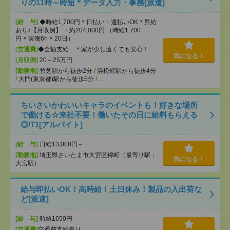
りの11時～時短＊データ入力・事務[派遣]
[給 与]
◆時給1,700円＊日払い・週払いOK＊昇給
あり♪【月収例】 ・約204,000円 （時給1,700
円 × 実働6h × 20日）
[交通費]
◆全額支給 ＊家が少し遠くても安心！
気になる！
[月収例]
20～25万円
[勤務地]
竹芝駅から徒歩2分
/
浜松町駅から徒歩4分
/
大門(東京都)駅から徒歩5分
/
…
ちいさいかわいいキャラのイベントも！好きな場所
で働ける☆来社不要！働いたその日に給料もらえる
◎/T1[アルバイト]
[給 与]
日給13,000円～
[勤務地]
埼玉県さいたま市大宮区錦町（最寄り駅：
気になる！
大宮駅）
給与即払いOK！高時給！土日休み！製品の入出荷な
ど[派遣]
[給 与]
時給1650円
[交通費]
交通費支給有り