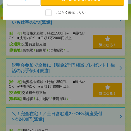
しばらく表示しない
【オープニング募集】おばあちゃんのお散歩付き添
いも仕事の1つ[派遣]
[給 与]
無資格未経験：時給1500円～ ■週払い
OK ■扶養内OK ■日収1万2000円以上
[交通費]
交通費全額支給
気になる！
[勤務地]
巣鴨駅
/
目白駅
/
北池袋駅
/
…
説明会参加で全員に【現金2千円相当プレゼント】生
活のお手伝い[派遣]
[給 与]
無資格未経験：時給1350円～ ■週払い
OK ■扶養内OK ■日収1万800円以上
[交通費]
交通費全額支給
気になる！
[勤務地]
川越駅
/
本川越駅
/
新河岸駅
/
…
＼！完全在宅！／土日含む週2～OK<講座受付
>@2400円[派遣]
[給 与]
時給2400円＋交