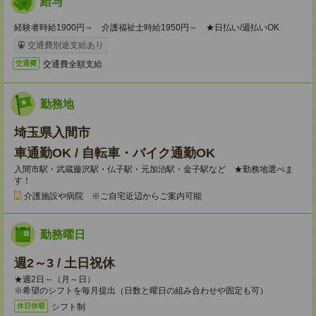
給与
経験者時給1900円～ 介護福祉士時給1950円～ ★日払い/週払いOK
交通費別途支給あり
交通費全額支給
交通費
勤務地
埼玉県入間市
車通勤OK / 自転車・バイク通勤OK
入間市駅・武蔵藤沢駅・仏子駅・元加治駅・金子駅など ★勤務地選べま
す！
介護施設や病院 ※ご自宅近辺からご案内可能
勤務曜日
週2～3 / 土日祝休
★週2日～（月～日）
※希望のシフトを毎月提出（日数と曜日の組み合わせや固定も可）
シフト制
休日休暇