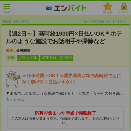
0
メニュー
気になる！
ログイン
掲載日 :2026
/
08
/
01
No.CRSTF埼玉_12・SK【本社】
【週2日～】高時給1900円×日払いOK＊ホテ
ルのような施設でお話相手や掃除など
職種：
介護関連
派遣
ブランクOK
WEB登録・面接OK
≪1日5時間～OK！≫業界最高水準の高時給でとに
かく稼げる！日払いもOK！
▼まるでホテルのような施設で働ける！ 人気の「サービス付き高
...
もっとみる
応募が集まった時点で掲載終了
この求人は応募が集まり次第、掲載終了致します。予めご理解くださ
い。