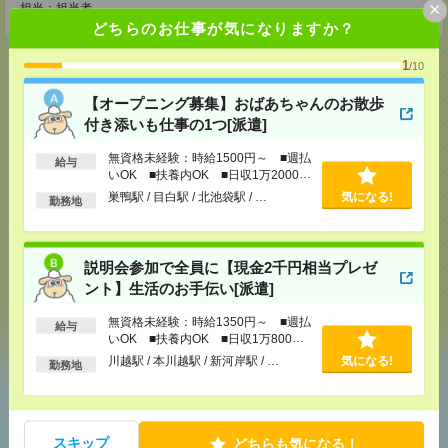
×
担当：担当者
どちらのお仕事が気になりますか？
1
/10
【オープニング募集】おばあちゃんのお散歩
応募ページへ
付き添いも仕事の1つ[派遣]
無資格未経験：時給1500円～ ■週払
給与
いOK ■扶養内OK ■日収1万2000円
気になる！
電話応募
以上
巣鴨駅 / 目白駅 / 北池袋駅 / …
気になる!
勤務地
メール
LINE
で送る
で送る
説明会参加で全員に【現金2千円相当プレゼ
ント】生活のお手伝い[派遣]
無資格未経験：時給1350円～ ■週払
シェア
ツイート
ブックマーク
給与
いOK ■扶養内OK ■日収1万800円
以上
川越駅 / 本川越駅 / 新河岸駅 / …
気になる!
勤務地
あなたの閲覧履歴からの
おすすめ
スキップ
どちらも気になる！