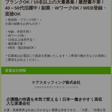
ブランクOK / 10名以上の大量募集 / 履歴書不要 /
40～50代活躍中 / 副業・WワークOK / WEB登録・
面接OK
＜無資格・ブランクOK！＞
介護の経験をお持ちの方！
・年齢、学歴不問！
・WワークOK！
・10名以上採用予定！
・履歴書不要！
・WEB・電話登録OK！
＊応募後はお電話にて面談を実施いたします！ご希望の働き方などお気軽に
ご要望をお伝えください。
派遣会社情報
ケアスタッフィング株式会社
労働者派遣事業許可番号:派 13-316934
介護職の待遇を本気で変える！日本一働きやすく高収
入な派遣会社
介護・医療業界は社会に欠かせない重要な存在ですが、「大変」「待遇が見