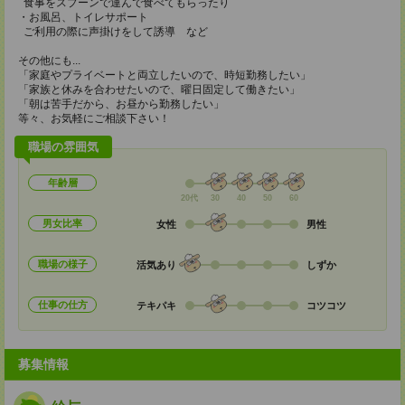
食事をスプーンで運んで食べてもらったり
・お風呂、トイレサポート
ご利用の際に声掛けをして誘導 など
その他にも...
「家庭やプライベートと両立したいので、時短勤務したい」
「家族と休みを合わせたいので、曜日固定して働きたい」
「朝は苦手だから、お昼から勤務したい」
等々、お気軽にご相談下さい！
職場の雰囲気
年齢層
20代
30
40
50
60
男女比率
女性
男性
職場の様子
活気あり
しずか
仕事の仕方
テキパキ
コツコツ
募集情報