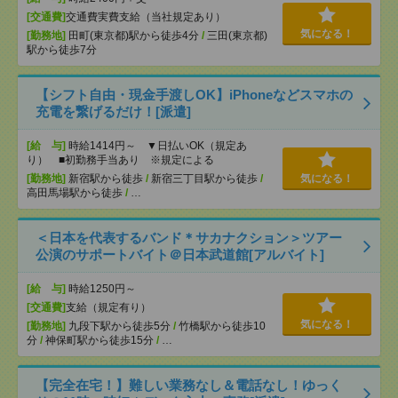
[交通費]
交通費実費支給（当社規定あり）
気になる！
[勤務地]
田町(東京都)駅から徒歩4分
/
三田(東京都)
駅から徒歩7分
【シフト自由・現金手渡しOK】iPhoneなどスマホの
充電を繋げるだけ！[派遣]
[給 与]
時給1414円～ ▼日払いOK（規定あ
り） ■初勤務手当あり ※規定による
[勤務地]
新宿駅から徒歩
/
新宿三丁目駅から徒歩
/
気になる！
高田馬場駅から徒歩
/
…
＜日本を代表するバンド＊サカナクション＞ツアー
公演のサポートバイト＠日本武道館[アルバイト]
[給 与]
時給1250円～
[交通費]
支給（規定有り）
気になる！
[勤務地]
九段下駅から徒歩5分
/
竹橋駅から徒歩10
分
/
神保町駅から徒歩15分
/
…
【完全在宅！】難しい業務なし＆電話なし！ゆっく