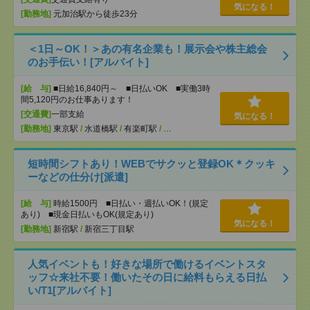
気になる！
[勤務地]
元加治駅から徒歩23分
＜1日～OK！＞あの有名企業も！展示会や株主総会
のお手伝い！[アルバイト]
[給 与]
■日給16,840円～ ■日払いOK ■実働3時
間5,120円のお仕事あります！
[交通費]
一部支給
気になる！
[勤務地]
東京駅
/
水道橋駅
/
有楽町駅
/
…
短時間シフトあり！WEBでサクッと登録OK＊クッキ
ーなどの仕分け[派遣]
[給 与]
時給1500円 ■日払い・週払いOK！(規定
あり) ■現金日払いもOK(規定あり)
気になる！
[勤務地]
新宿駅
/
新宿三丁目駅
人気イベントも！好きな場所で働けるイベントスタ
ッフ☆来社不要！働いたその日に給料もらえる日払
い/T1[アルバイト]