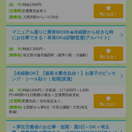
[給 与]
時給1500円
[交通費]
交通費支給有り
気になる！
[勤務地]
入間市駅からバス20分
マニュアル通りに簡単WORK◆未経験から好きな時
にお仕事できる！単発OK◎試験監督[アルバイト]
[給 与]
時給1,300円～
[勤務地]
埼玉県川越市脇田町（最寄り駅：川越駅）
気になる！
【未経験OK】【服装＆髪色自由！】お菓子のピッキ
ング・シール貼り｜短期[派遣]
[給 与]
時給1400円／月収例：117,600円＝1,400
円×4時間×21日勤務の場合＋交通費別途支給
[交通費]
実費支給／当社規定あり。
気になる！
[勤務地]
七里駅から車6分
/
大宮公園駅
/
大宮(埼玉
県)駅
＜厚生労働省のお仕事・短期・週3日～OK＞埼玉