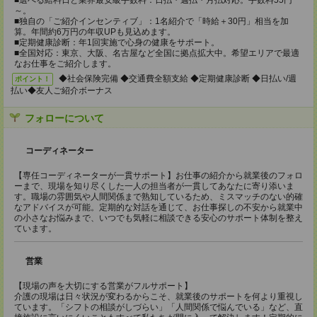
■選べる給料日と業界最安級手数料：日払・週払・月払対応。手数料55円
～。
■独自の「ご紹介インセンティブ」：1名紹介で「時給＋30円」相当を加
算。年間約6万円の年収UPも見込めます。
■定期健康診断：年1回実施で心身の健康をサポート。
■全国対応：東京、大阪、名古屋など全国に拠点拡大中。希望エリアで最適
なお仕事をご紹介します。
◆社会保険完備 ◆交通費全額支給 ◆定期健康診断 ◆日払い/週
ポイント！
払い◆友人ご紹介ボーナス
フォローについて
コーディネーター
【専任コーディネーターが一貫サポート】お仕事の紹介から就業後のフォロ
ーまで、現場を知り尽くした一人の担当者が一貫してあなたに寄り添いま
す。職場の雰囲気や人間関係まで熟知しているため、ミスマッチのない的確
なアドバイスが可能。定期的な対話を通じて、お仕事探しの不安から就業中
の小さなお悩みまで、いつでも気軽に相談できる安心のサポート体制を整え
ています。
営業
【現場の声を大切にする営業がフルサポート】
介護の現場は日々状況が変わるからこそ、就業後のサポートを何より重視し
ています。「シフトの相談がしづらい」「人間関係で悩んでいる」など、直