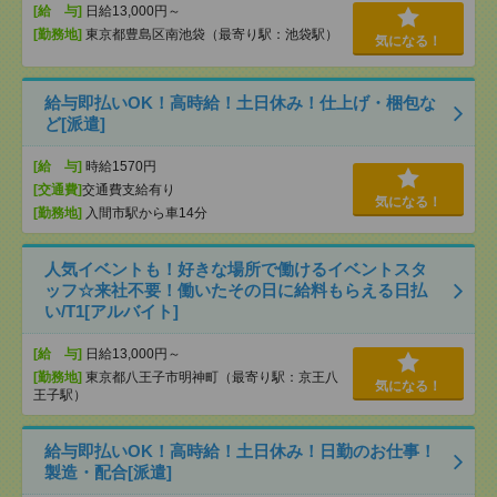
[給 与]
日給13,000円～
[勤務地]
東京都豊島区南池袋（最寄り駅：池袋駅）
気になる！
給与即払いOK！高時給！土日休み！仕上げ・梱包な
ど[派遣]
[給 与]
時給1570円
[交通費]
交通費支給有り
気になる！
[勤務地]
入間市駅から車14分
人気イベントも！好きな場所で働けるイベントスタ
ッフ☆来社不要！働いたその日に給料もらえる日払
い/T1[アルバイト]
[給 与]
日給13,000円～
[勤務地]
東京都八王子市明神町（最寄り駅：京王八
気になる！
王子駅）
給与即払いOK！高時給！土日休み！日勤のお仕事！
製造・配合[派遣]