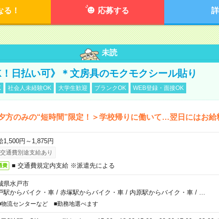
なる！
応募する
詳
未読
K！日払い可》＊文房具のモクモクシール貼り
K
社会人未経験OK
大学生歓迎
ブランクOK
WEB登録・面接OK
夕方のみの“短時間”限定！＞学校帰りに働いて…翌日にはお給
1,500円～1,875円
交通費別途支給あり
■ 交通費規定内支給 ※派遣先による
通費
城県水戸市
戸駅からバイク・車
/
赤塚駅からバイク・車
/
内原駅からバイク・車
/
…
■物流センターなど ■勤務地選べます