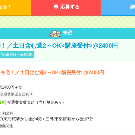
なる！
応募する
詳
未読
！／土日含む週2～OK<講座受付>@2400円
WEB登録・面接OK
在宅！／土日含む週2～OK<講座受付>@2400円
給2400円＋交
交通費別途支給あり
交通費実費支給（当社規定あり）
通費
京都港区
町(東京都)駅から徒歩4分
/
三田(東京都)駅から徒歩7分
金融関連