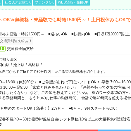
K
社会人未経験OK
ブランクOK
WEB登録・面接OK
～OK≫無資格・未経験でも時給1500円～！土日祝休みもOK
資格未経験：時給1500円～ ■週払いOK ■扶養内OK ■日収1万2000円以上
交通費別途支給あり
交通費全額支給
通費
京都大田区
岡山駅
/
池上駅
/
馬込駅
/
…
≪自宅からドアtoドアで30分以内！≫ご希望の勤務地を紹介します。
00～18:00（休憩60分） ■ご希望があれば下記シフトもOK！ 早番 7:00～16:00 遅
勤 16:30～翌9:30 「家族と休みを合わせたい」 「余裕を持って夕飯の準備
業はしたくない」 など、ご希望を教えてくださいね。 ※Wワーク希望の方へ
する勤務時間と、もう1つのお仕事の勤務時間。 合計で週40時間を超える場
8月中のスタートOK！急募！】2カ月～ ■8月～、9月スタートもOK！
歴書不要
/
40～50代活躍中
/
服装自由
/
シフト勤務
/
10名以上の大量募集
/
電話対応
要