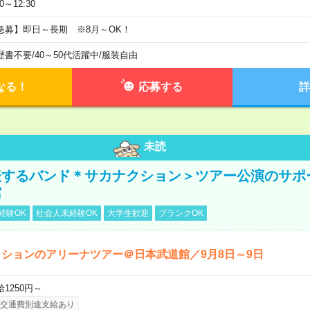
30～12:30
急募】即日～長期 ※8月～OK！
歴書不要
/
40～50代活躍中
/
服装自由
なる！
応募する
詳
未読
表するバンド＊サカナクション＞ツアー公演のサポ
館
経験OK
社会人未経験OK
大学生歓迎
ブランクOK
ションのアリーナツアー＠日本武道館／9月8日～9日
給1250円～
交通費別途支給あり