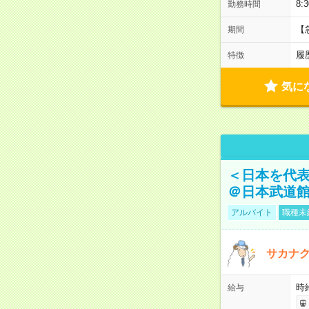
8:
勤務時間
【
期間
履
特徴
気に
＜日本を代
＠日本武道
アルバイト
職種未
サカナク
時
給与