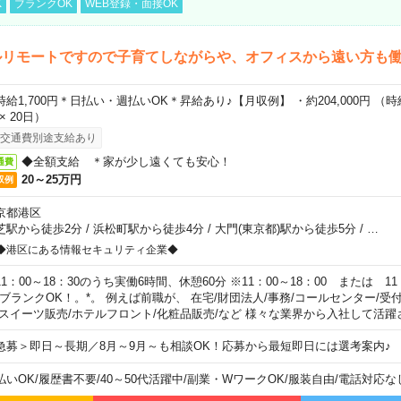
K
ブランクOK
WEB登録・面接OK
ルリモートですので子育てしながらや、オフィスから遠い方も
時給1,700円＊日払い・週払いOK＊昇給あり♪【月収例】 ・約204,000円 （時給1
 × 20日）
交通費別途支給あり
◆全額支給 ＊家が少し遠くても安心！
通費
20～25万円
収例
京都港区
芝駅から徒歩2分
/
浜松町駅から徒歩4分
/
大門(東京都)駅から徒歩5分
/
…
◆港区にある情報セキュリティ企業◆
11：00～18：30のうち実働6時間、休憩60分 ※11：00～18：00 または 11
。ブランクOK！。*。 例えば前職が、 在宅/財団法人/事務/コールセンター/受
 スイーツ販売/ホテルフロント/化粧品販売/など 様々な業界から入社して活躍
急募＞即日～長期／8月～9月～も相談OK！応募から最短即日には選考案内♪
払いOK
/
履歴書不要
/
40～50代活躍中
/
副業・WワークOK
/
服装自由
/
電話対応な