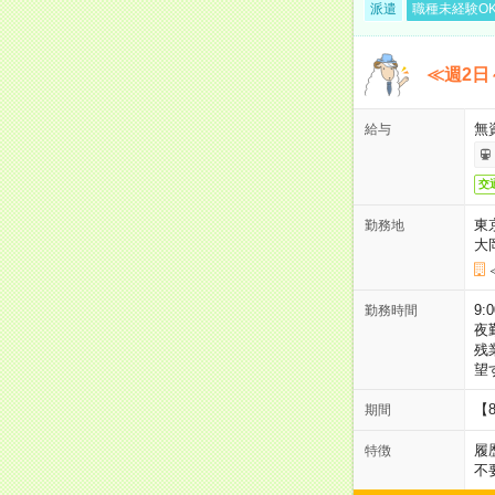
派遣
職種未経験O
≪週2日
無
給与
交
東
勤務地
大
9:
勤務時間
夜
残
望
【
期間
履
特徴
不