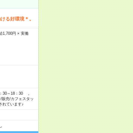
働ける好環境＊。
,700円 × 実働
：30～18：30 。
付/販売/カフェスタッ
されています♪
し