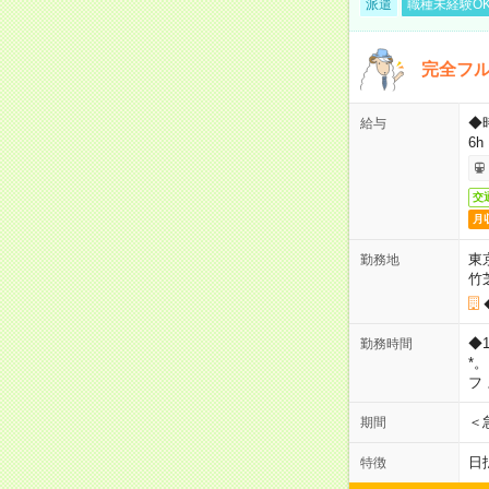
派遣
職種未経験O
完全フ
◆
給与
6h
交
月
東
勤務地
竹
◆
勤務時間
*
フ
＜
期間
日
特徴