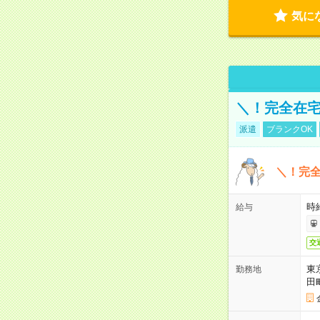
気に
＼！完全在宅
派遣
ブランクOK
＼！完全
時
給与
交
東
勤務地
田