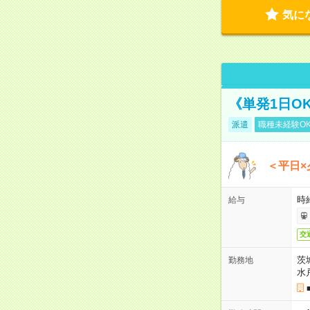
気に
《単発1日O
派遣
職種未経験O
＜平日×
時給
給与
交
茨
勤務地
水