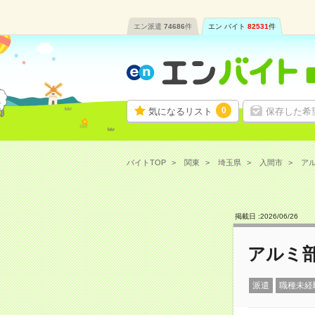
エン派遣
74686
件
エン バイト
82531
件
0
気になるリスト
保存した希
バイトTOP
関東
埼玉県
入間市
アル
掲載日 :
2026
/
06
/
26
アルミ
派遣
職種未経