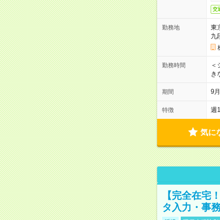
交
東
勤務地
九
＜シ
勤務時間
き
9
期間
週
特徴
気に
【完全在宅！
タ入力・事