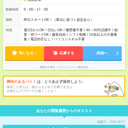
9：00～17：00
勤務時間
即日スタートOK！（業法に基づく規定あり）
期間
週1日からOK
/
日払いOK
/
履歴書不要
/
40～50代活躍中
/
副
特徴
業・WワークOK
/
服装自由
/
シフト勤務
/
10名以上の大量募
集
/
電話対応なし
/
パソコンスキル不要
気になる！
応募する
詳細へ
掲載元企業名
テイケイトレード株式会社
興味のあるバイト
は、とりあえず保存しよう♪
保存した求人は、後からまとめて応募できるよ。
企業からアプローチが届くことも！
あなたの閲覧履歴からのオススメ
掲載日：2026.08.07