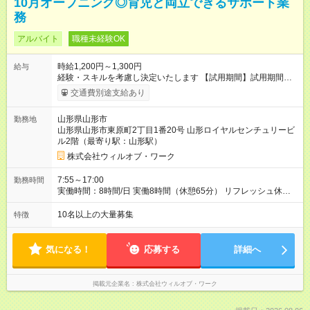
10月オープニング◎育児と両立できるサポート業
務
アルバイト
職種未経験OK
時給1,200円～1,300円
給与
経験・スキルを考慮し決定いたします 【試用期間】試用期間あ
り 試用期間の長さ：1ヶ月 雇用形態、給与は本採用時と同じで
交通費別途支給あり
す。
山形県山形市
勤務地
山形県山形市東原町2丁目1番20号 山形ロイヤルセンチュリービ
ル2階（最寄り駅：山形駅）
株式会社ウィルオブ・ワーク
7:55～17:00
勤務時間
実働時間：8時間/日 実働8時間（休憩65分） リフレッシュ休憩
あり（有給） 残業月5～10時間未満
10名以上の大量募集
特徴
気になる！
応募する
詳細へ
掲載元企業名
株式会社ウィルオブ・ワーク