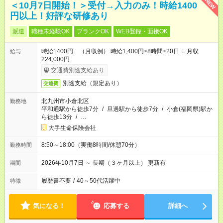
NEW
＜10月7日開始！＞受付→入力のみ！時給1400
円以上！好評な研修あり
派遣
職種未経験OK
ブランクOK
WEB登録・面接OK
時給1400円 （月収例） 時給1,400円×8時間×20日 ＝月収
給与
224,000円
交通費別途支給あり
別途支給（規定あり）
交通費
北九州市小倉北区
勤務地
平和通駅から徒歩7分
/
旦過駅から徒歩7分
/
小倉(福岡県)駅か
ら徒歩13分
/
…
大手生命保険会社
8:50～18:00（実働8時間/休憩70分）
勤務時間
2026年10月7日 ～ 長期（３ヶ月以上） 更新有
期間
履歴書不要
/
40～50代活躍中
特徴
気になる！
応募する
詳細へ