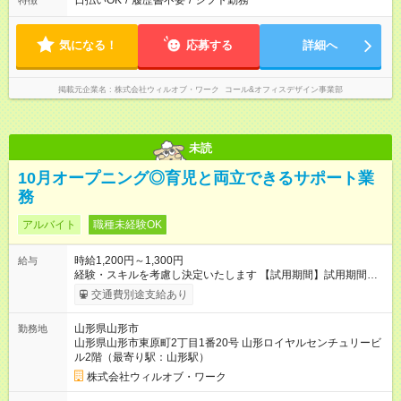
日払いOK
/
履歴書不要
/
シフト勤務
特徴
気になる！
応募する
詳細へ
掲載元企業名
株式会社ウィルオブ・ワーク コール&オフィスデザイン事業部
未読
10月オープニング◎育児と両立できるサポート業
務
アルバイト
職種未経験OK
時給1,200円～1,300円
給与
経験・スキルを考慮し決定いたします 【試用期間】試用期間あ
り 試用期間の長さ：1ヶ月 雇用形態、給与は本採用時と同じで
交通費別途支給あり
す。
山形県山形市
勤務地
山形県山形市東原町2丁目1番20号 山形ロイヤルセンチュリービ
ル2階（最寄り駅：山形駅）
株式会社ウィルオブ・ワーク