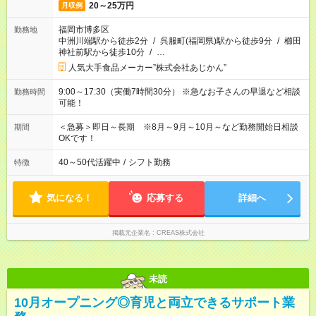
210,000円
20～25万円
月収例
福岡市博多区
勤務地
中洲川端駅から徒歩2分
/
呉服町(福岡県)駅から徒歩9分
/
櫛田
神社前駅から徒歩10分
/
…
人気大手食品メーカー”株式会社あじかん”
9:00～17:30（実働7時間30分） ※急なお子さんの早退など相談
勤務時間
可能！
＜急募＞即日～長期 ※8月～9月～10月～など勤務開始日相談
期間
OKです！
40～50代活躍中
/
シフト勤務
特徴
気になる！
応募する
詳細へ
掲載元企業名
CREAS株式会社
未読
10月オープニング◎育児と両立できるサポート業