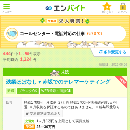
0
メニュー
気になる！
ログイン
コールセンター・電話対応の仕事
（8/7まで）
条件変更する
484
件中
1
～
50
件表示
1,324
平均時給:
円
掲載日：2026.08.06
未読
NEW
残業ほぼなし▼赤坂でのテレマーケティング
派遣
ブランクOK
WEB登録・面接OK
時給1700円 月収例 27万円 時給1700円×実働8h×週5日×4
給与
週 ※月収例を保証するものではありません。※給与即受取りサ
ービス利用可（利用条件有）
交通費別途支給あり
1ヶ月3万円を上限として実費支給
交通費
25～30万円
月収例