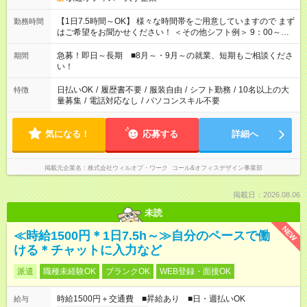
【1日7.5時間～OK】 様々な時間帯をご用意していますので まず
勤務時間
はご希望をお聞かせください！ ＜その他シフト例＞ 9：00～
17：00 11：00～20：00 などなど！その他のお時間もOKです！
急募！即日～長期 ■8月～・9月～の就業、短期もご相談くださ
期間
い！
日払いOK
/
履歴書不要
/
服装自由
/
シフト勤務
/
10名以上の大
特徴
量募集
/
電話対応なし
/
パソコンスキル不要
気になる！
応募する
詳細へ
掲載元企業名
株式会社ウィルオブ・ワーク コール&オフィスデザイン事業部
掲載日：2026.08.06
未読
NEW
≪時給1500円＊1日7.5h～≫自分のペースで働
ける＊チャットに入力など
派遣
職種未経験OK
ブランクOK
WEB登録・面接OK
時給1500円＋交通費 ■昇給あり ■日・週払いOK
給与