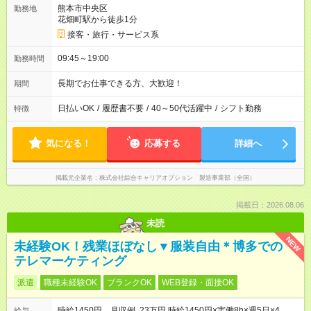
熊本市中央区
勤務地
花畑町駅から徒歩1分
接客・旅行・サービス系
09:45～19:00
勤務時間
長期でお仕事できる方、大歓迎！
期間
日払いOK
/
履歴書不要
/
40～50代活躍中
/
シフト勤務
特徴
気になる！
応募する
詳細へ
掲載元企業名
株式会社綜合キャリアオプション 製造事業部（全国）
掲載日：2026.08.06
未読
NEW
未経験OK！残業ほぼなし▼服装自由＊博多での
テレマーケティング
派遣
職種未経験OK
ブランクOK
WEB登録・面接OK
時給1450円 月収例 23万円 時給1450円×実働8h×週5日×4
給与