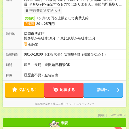
週 ※月収例を保証するものではありません。※給与即受取りサ
ービス利用可（利用条件有）
交通費別途支給あり
1ヶ月3万円を上限として実費支給
交通費
20～25万円
月収例
福岡市博多区
勤務地
博多駅から徒歩10分
/
東比恵駅から徒歩11分
金融業
08:50-18:00（休憩70分）実働8時間（残業少なめ！）
勤務時間
即日～長期 ※開始日相談OK
期間
履歴書不要
/
服装自由
特徴
気になる！
応募する
詳細へ
掲載元企業名
株式会社リクルートスタッフィング
掲載日：2026.08.06
未読