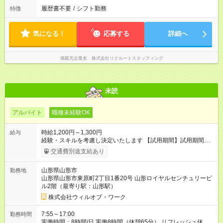
履歴書不要
/
シフト勤務
特徴
気になる！
応募する
詳細へ
掲載元企業名
株式会社リクルートスタッフィング
未読
アルバイト
職種未経験OK
時給1,200円～1,300円
給与
経験・スキルを考慮し決定いたします 【試用期間】試用期間あ
り 試用期間の長さ：1ヶ月 雇用形態、給与は本採用時と同じで
交通費別途支給あり
す。
山形県山形市
勤務地
山形県山形市東原町2丁目1番20号 山形ロイヤルセンチュリービ
ル2階（最寄り駅：山形駅）
株式会社ウィルオブ・ワーク
7:55～17:00
勤務時間
実働時間：8時間/日 実働8時間（休憩65分） リフレッシュ休憩