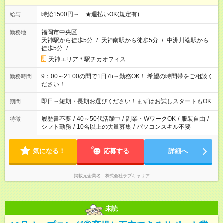
時給1500円～ ★週払いOK(規定有)
給与
福岡市中央区
勤務地
天神駅から徒歩5分
/
天神南駅から徒歩5分
/
中洲川端駅から
徒歩5分
/
…
天神エリア＊駅チカオフィス
9：00～21:00の間で1日7h～勤務OK！ 希望の時間帯をご相談く
勤務時間
ださい！
即日～短期・長期お選びください！まずはお試しスタートもOK
期間
履歴書不要
/
40～50代活躍中
/
副業・WワークOK
/
服装自由
/
特徴
シフト勤務
/
10名以上の大量募集
/
パソコンスキル不要
気になる！
応募する
詳細へ
掲載元企業名
株式会社ラブキャリア
未読