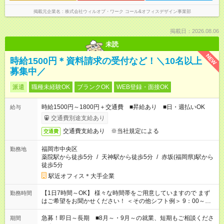
掲載元企業名
株式会社ウィルオブ・ワーク コール&オフィスデザイン事業部
掲載日：2026.08.06
未読
NEW
時給1500円＊資料請求の受付など！＼10名以上
募集中／
派遣
職種未経験OK
ブランクOK
WEB登録・面接OK
時給1500円～1800円＋交通費 ■昇給あり ■日・週払いOK
給与
交通費別途支給あり
交通費支給あり ※当社規定による
交通費
福岡市中央区
勤務地
薬院駅から徒歩5分
/
天神駅から徒歩5分
/
赤坂(福岡県)駅から
徒歩5分
駅近オフィス＊大手企業
【1日7時間～OK】 様々な時間帯をご用意していますので まず
勤務時間
はご希望をお聞かせください！ ＜その他シフト例＞ 9：00～
17：00 11：00～20：00 などなど！その他のお時間もOKです！
急募！即日～長期 ■8月～・9月～の就業、短期もご相談くださ
期間