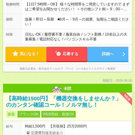
【1日7.5時間～OK】 様々な時間帯をご用意していますので まず
勤務時間
はご希望をお聞かせください！ ＜その他シフト例＞ 9：00～
17：00 11：00～20：00 などなど！その他のお時間もOKです！
急募！即日～長期 ■8月～・9月～の就業、短期もご相談くださ
期間
い！
日払いOK
/
履歴書不要
/
服装自由
/
シフト勤務
/
10名以上の大
特徴
量募集
/
電話対応なし
/
パソコンスキル不要
気になる！
応募する
詳細へ
掲載元企業名
株式会社ウィルオブ・ワーク コール&オフィスデザイン事業部
掲載日：2026.08.06
未読
NEW
【高時給1500円】「機器交換をしませんか？」
のカンタン確認コール！ノルマ無し！
派遣
ブランクOK
WEB登録・面接OK
時給1,500円 【月収例】25万2000円
給与
交通費別途支給あり