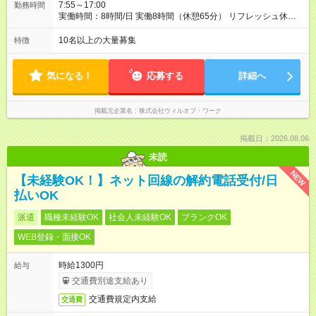
7:55～17:00
勤務時間
実働時間：8時間/日 実働8時間（休憩65分） リフレッシュ休憩
あり（有給） 残業月5～10時間未満
10名以上の大量募集
特徴
気になる！
応募する
詳細へ
掲載元企業名
株式会社ウィルオブ・ワーク
掲載日：2026.08.06
未読
NEW
【未経験OK！】ネット回線の解約電話受付/日
払いOK
派遣
職種未経験OK
社会人未経験OK
ブランクOK
WEB登録・面接OK
時給1300円
給与
交通費別途支給あり
交通費規定内支給
交通費