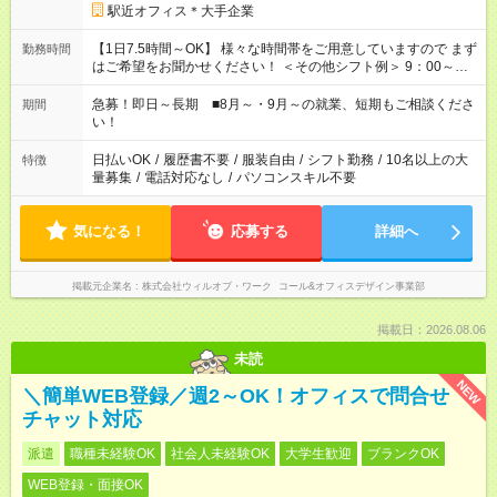
駅近オフィス＊大手企業
【1日7.5時間～OK】 様々な時間帯をご用意していますので まず
勤務時間
はご希望をお聞かせください！ ＜その他シフト例＞ 9：00～
17：00 11：00～20：00 などなど！その他のお時間もOKです！
急募！即日～長期 ■8月～・9月～の就業、短期もご相談くださ
期間
い！
日払いOK
/
履歴書不要
/
服装自由
/
シフト勤務
/
10名以上の大
特徴
量募集
/
電話対応なし
/
パソコンスキル不要
気になる！
応募する
詳細へ
掲載元企業名
株式会社ウィルオブ・ワーク コール&オフィスデザイン事業部
掲載日：2026.08.06
未読
NEW
＼簡単WEB登録／週2～OK！オフィスで問合せ
チャット対応
派遣
職種未経験OK
社会人未経験OK
大学生歓迎
ブランクOK
WEB登録・面接OK