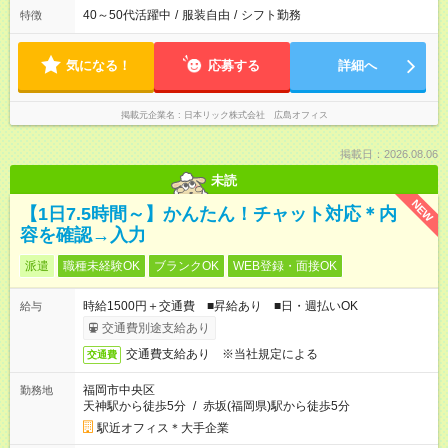
40～50代活躍中
/
服装自由
/
シフト勤務
特徴
気になる！
応募する
詳細へ
掲載元企業名
日本リック株式会社 広島オフィス
掲載日：2026.08.06
未読
NEW
【1日7.5時間～】かんたん！チャット対応＊内
容を確認→入力
派遣
職種未経験OK
ブランクOK
WEB登録・面接OK
時給1500円＋交通費 ■昇給あり ■日・週払いOK
給与
交通費別途支給あり
交通費支給あり ※当社規定による
交通費
福岡市中央区
勤務地
天神駅から徒歩5分
/
赤坂(福岡県)駅から徒歩5分
駅近オフィス＊大手企業