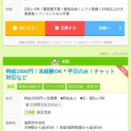
日払いOK
/
履歴書不要
/
服装自由
/
シフト勤務
/
10名以上の大
特徴
量募集
/
パソコンスキル不要
気になる！
応募する
詳細へ
掲載元企業名
株式会社ウィルオブ・ワーク コール&オフィスデザイン事業部
掲載日：2026.08.06
未読
NEW
時給1500円！未経験OK＊平日のみ！チャット
対応など
派遣
職種未経験OK
ブランクOK
WEB登録・面接OK
時給1500円＋交通費 ■昇給あり ■日・週払いOK
給与
交通費別途支給あり
規定支給
交通費
福岡市中央区
勤務地
天神駅から徒歩5分
/
赤坂(福岡県)駅から徒歩5分