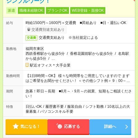
シンプルワーク！
派遣
職種未経験OK
ブランクOK
WEB登録・面接OK
時給1500円～1600円＋交通費 ■昇給あり ■日・週払いOK
給与
交通費別途支給あり
交通費支給あり ※当社規定による
交通費
福岡市東区
勤務地
西鉄香椎駅から徒歩5分
/
香椎花園前駅から徒歩5分
/
名島駅
から徒歩5分
/
…
駅近オフィス＊大手企業
【1日8時間～OK】 様々な時間帯をご用意していますので まず
勤務時間
はご希望をお聞かせください！ ＜その他シフト例＞ 9：00～
17：00 11：00～20：00 などなど！その他のお時間もOKです！
急募！即日～長期 ■8月～・9月～の就業、短期もご相談くださ
期間
い！
日払いOK
/
履歴書不要
/
服装自由
/
シフト勤務
/
10名以上の大
特徴
量募集
/
パソコンスキル不要
気になる！
応募する
詳細へ