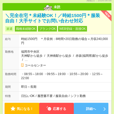
掲載日：2026.08.06
未読
NEW
＼完全在宅＊未経験OK！／時給1500円＊服装
自由！大手サイトでお問い合わせ対応
派遣
職種未経験OK
ブランクOK
WEB登録・面接OK
時給1500円 ＊月収例：8時間×20日勤務の場合＝月収240,000
給与
円
福岡市中央区
勤務地
天神駅から徒歩
/
天神南駅から徒歩
/
赤坂(福岡県)駅から徒歩
/
…
コールセンター
・08:55～18:00 ・09:55～19:00 ・10:55～20:00 ・12:55～
勤務時間
22:00
即日～長期
期間
日払いOK
/
履歴書不要
/
服装自由
/
シフト勤務
特徴
気になる！
応募する
詳細へ