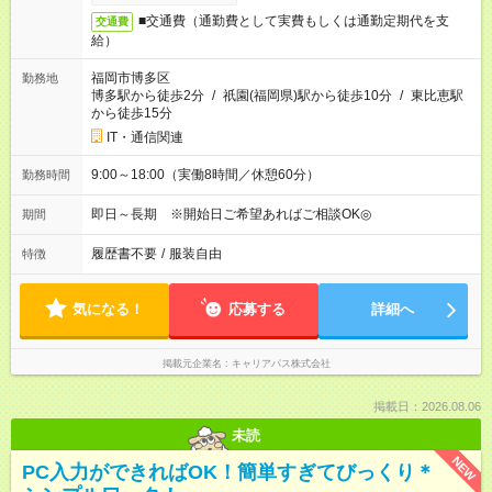
■交通費（通勤費として実費もしくは通勤定期代を支
交通費
給）
福岡市博多区
勤務地
博多駅から徒歩2分
/
祇園(福岡県)駅から徒歩10分
/
東比恵駅
から徒歩15分
IT・通信関連
9:00～18:00（実働8時間／休憩60分）
勤務時間
即日～長期 ※開始日ご希望あればご相談OK◎
期間
履歴書不要
/
服装自由
特徴
気になる！
応募する
詳細へ
掲載元企業名
キャリアパス株式会社
掲載日：2026.08.06
未読
NEW
PC入力ができればOK！簡単すぎてびっくり＊