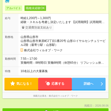
務
アルバイト
職種未経験OK
時給1,200円～1,300円
給与
経験・スキルを考慮し決定いたします 【試用期間】試用期間あ
り 試用期間の長さ：1ヶ月 雇用形態、給与は本採用時と同じで
交通費別途支給あり
す。
山形県山形市
勤務地
山形県山形市東原町2丁目1番20号 山形ロイヤルセンチュリービ
ル2階（最寄り駅：山形駅）
株式会社ウィルオブ・ワーク
7:55～17:00
勤務時間
実働時間：8時間/日 実働8時間（休憩65分） リフレッシュ休憩
あり（有給） 残業月5～10時間未満
10名以上の大量募集
特徴
気になる！
応募する
詳細へ
掲載元企業名
株式会社ウィルオブ・ワーク
掲載日：2026.08.06