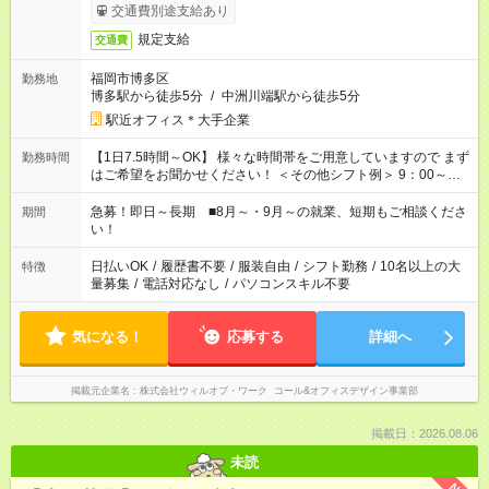
交通費別途支給あり
規定支給
交通費
福岡市博多区
勤務地
博多駅から徒歩5分
/
中洲川端駅から徒歩5分
駅近オフィス＊大手企業
【1日7.5時間～OK】 様々な時間帯をご用意していますので まず
勤務時間
はご希望をお聞かせください！ ＜その他シフト例＞ 9：00～
17：00 11：00～20：00 などなど！その他のお時間もOKです！
急募！即日～長期 ■8月～・9月～の就業、短期もご相談くださ
期間
い！
日払いOK
/
履歴書不要
/
服装自由
/
シフト勤務
/
10名以上の大
特徴
量募集
/
電話対応なし
/
パソコンスキル不要
気になる！
応募する
詳細へ
掲載元企業名
株式会社ウィルオブ・ワーク コール&オフィスデザイン事業部
掲載日：2026.08.06
未読