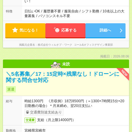
い！
日払いOK
/
履歴書不要
/
服装自由
/
シフト勤務
/
10名以上の大
特徴
量募集
/
パソコンスキル不要
気になる！
応募する
詳細へ
掲載元企業名
株式会社ウィルオブ・ワーク コール&オフィスデザイン事業部
掲載日：2026.08.06
未読
NEW
＼5名募集／17：15定時×残業なし！ドローンに
関する問合せ対応
派遣
時給1300円 《月収例》18万8500円（＝1300×7時間15分×20
給与
日勤務の場合）＊月末締め、翌20日支払い
交通費別途支給あり
支給（月上限14000円）
交通費
宮崎県宮崎市
勤務地