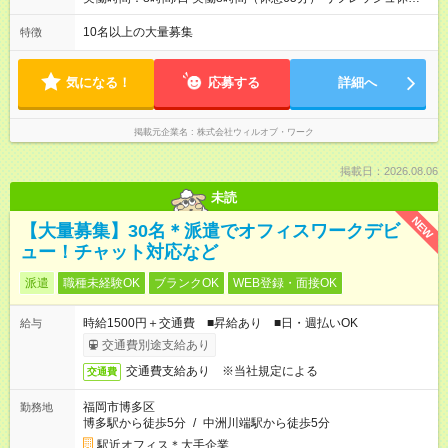
あり（有給） 残業月5～10時間未満
10名以上の大量募集
特徴
気になる！
応募する
詳細へ
掲載元企業名
株式会社ウィルオブ・ワーク
掲載日：2026.08.06
未読
NEW
【大量募集】30名＊派遣でオフィスワークデビ
ュー！チャット対応など
派遣
職種未経験OK
ブランクOK
WEB登録・面接OK
時給1500円＋交通費 ■昇給あり ■日・週払いOK
給与
交通費別途支給あり
交通費支給あり ※当社規定による
交通費
福岡市博多区
勤務地
博多駅から徒歩5分
/
中洲川端駅から徒歩5分
駅近オフィス＊大手企業