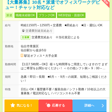
NEW
【大量募集】30名＊派遣でオフィスワークデビ
ュー！チャット対応など
派遣
職種未経験OK
ブランクOK
WEB登録・面接OK
時給1150円～1250円＋交通費 ■昇給あり ■日・週払いOK
給与
交通費別途支給あり
交通費支給あり ※当社規定による
交通費
仙台市青葉区
勤務地
仙台駅から徒歩5分
駅近オフィス＊大手企業
【1日7.5時間～OK】 様々な時間帯をご用意していますので まず
勤務時間
はご希望をお聞かせください！ ＜その他シフト例＞ 9：00～
17：00 11：00～20：00 などなど！その他のお時間もOKです！
急募！即日～長期 ■8月～・9月～の就業、短期もご相談くださ
期間
い！
日払いOK
/
履歴書不要
/
服装自由
/
シフト勤務
/
10名以上の大
特徴
量募集
/
電話対応なし
/
パソコンスキル不要
気になる！
応募する
詳細へ