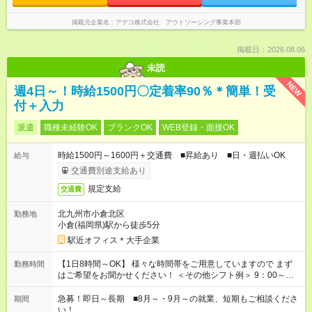
掲載元企業名
アデコ株式会社 アウトソーシング事業本部
掲載日：2026.08.06
未読
NEW
週4日～！時給1500円〇定着率90％＊簡単！受
付＋入力
派遣
職種未経験OK
ブランクOK
WEB登録・面接OK
時給1500円～1600円＋交通費 ■昇給あり ■日・週払いOK
給与
交通費別途支給あり
規定支給
交通費
北九州市小倉北区
勤務地
小倉(福岡県)駅から徒歩5分
駅近オフィス＊大手企業
【1日8時間～OK】 様々な時間帯をご用意していますので まず
勤務時間
はご希望をお聞かせください！ ＜その他シフト例＞ 9：00～
17：00 11：00～20：00 などなど！その他のお時間もOKです！
急募！即日～長期 ■8月～・9月～の就業、短期もご相談くださ
期間
い！