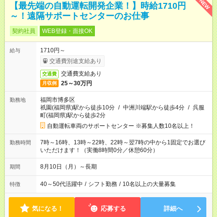
NEW
【最先端の自動運転開発企業！】時給1710円
～！遠隔サポートセンターのお仕事
契約社員
WEB登録・面接OK
1710円～
給与
交通費別途支給あり
交通費支給あり
交通費
25～30万円
月収例
福岡市博多区
勤務地
祇園(福岡県)駅から徒歩10分
/
中洲川端駅から徒歩4分
/
呉服
町(福岡県)駅から徒歩2分
自動運転車両のサポートセンター ※募集人数10名以上！
7時～16時、13時～22時、22時～翌7時の中から1固定でお選び
勤務時間
いただけます！（実働8時間0分／休憩60分）
8月10日（月）～長期
期間
40～50代活躍中
/
シフト勤務
/
10名以上の大量募集
特徴
気になる！
応募する
詳細へ