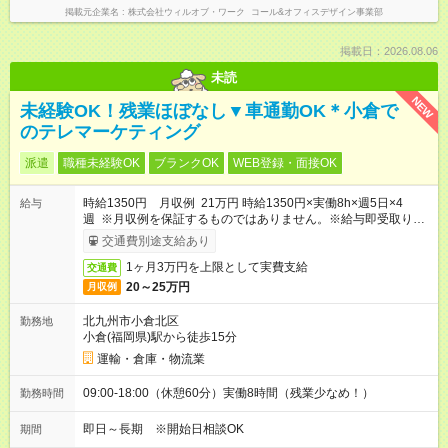
掲載元企業名
株式会社ウィルオブ・ワーク コール&オフィスデザイン事業部
掲載日：2026.08.06
未読
NEW
未経験OK！残業ほぼなし▼車通勤OK＊小倉で
のテレマーケティング
派遣
職種未経験OK
ブランクOK
WEB登録・面接OK
時給1350円 月収例 21万円 時給1350円×実働8h×週5日×4
給与
週 ※月収例を保証するものではありません。※給与即受取りサ
ービス利用可（利用条件有）
交通費別途支給あり
1ヶ月3万円を上限として実費支給
交通費
20～25万円
月収例
北九州市小倉北区
勤務地
小倉(福岡県)駅から徒歩15分
運輸・倉庫・物流業
09:00-18:00（休憩60分）実働8時間（残業少なめ！）
勤務時間
即日～長期 ※開始日相談OK
期間