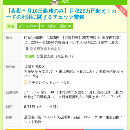
未読
NEW
【夜勤＊月10日勤務のみ】月収25万円超え！カ
ードの利用に関するチェック業務
派遣
ブランクOK
WEB登録・面接OK
時給1,460円～1,825円 【月収目安】25万円以上 ※深夜割増手
給与
当：22時～翌朝5時の稼働分 ⇒いずれも時給25％割増【最大時
給1,825円】 【残業手当】実働8ｈ超過分は時給25％割増
交通費別途支給あり
交通費支給（規定あり）
交通費
福岡市博多区
勤務地
博多駅から徒歩5分
/
東比恵駅から徒歩10分
/
西鉄福岡駅から
バス15分
/
…
大手クレジットカード会社
17：30 ～ 翌9：30 （休憩2時間を含む） 月10回の出勤（1回の
勤務時間
出勤が2日勤務扱い） ※研修期間約2ヵ月間は 9：00～17：45
平日（月～金）勤務となります ＊残業代は1分単位で計算！頑張
った分キッチリ給与潤う
9月1日（火）～長期！
期間
履歴書不要
/
40～50代活躍中
/
副業・WワークOK
/
服装自由
/
特徴
シフト勤務