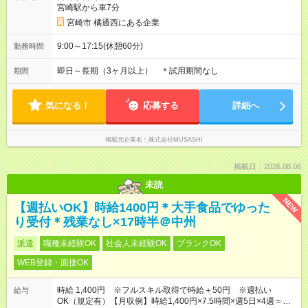
宮崎駅から車7分
宮崎市 橘通西にある企業
9:00～17:15(休憩60分)
勤務時間
即日～長期（3ヶ月以上） ＊試用期間なし
期間
気になる！
応募する
詳細へ
掲載元企業名
株式会社MUSASHI
掲載日：2026.08.06
未読
NEW
【週払いOK】時給1400円＊大手食品でゆった
り受付＊残業なし×17時半＠中州
派遣
職種未経験OK
社会人未経験OK
ブランクOK
WEB登録・面接OK
時給 1,400円 ※フルスキル取得で時給＋50円 ※週払い
給与
OK（規定有）【月収例】時給1,400円×7.5時間×週5日×4週＝