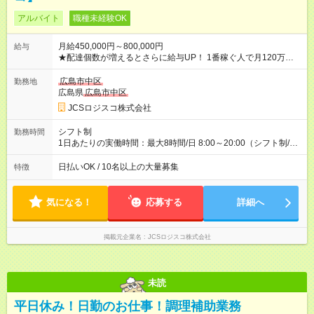
アルバイト
職種未経験OK
月給450,000円～800,000円
給与
★配達個数が増えるとさらに給与UP！ 1番稼ぐ人で月120万ほ
ど！ ・主要都市エリア 月収55万円／週5日稼働 月収65万~112
万円／週6日稼働 ・地方郊外エリア 月収40万円／週5日稼働 月
広島市中区
勤務地
収40万円~50万円／週6日稼働 ＜モデルイメージ＞ ■月収50万
広島県
広島市中区
円 (27歳男性/江東区在住)※元建築関係 1日150個配達×25日勤務
JCSロジスコ株式会社
(日休み) ■月収80万円(43歳男性/墨田区在住)※元営業 1日200個
配達×25日勤務(月休み) 【試用期間】試用期間なし
シフト制
勤務時間
1日あたりの実働時間：最大8時間/日 8:00～20:00（シフト制/実
働8時間） ※週5日勤務（場所次第では週4も有り） ※配達状況に
よって時間外での勤務可能性有り ※案件により多少の前後あり
日払いOK / 10名以上の大量募集
特徴
※配達が完了次第、帰社OKです
気になる！
応募する
詳細へ
掲載元企業名
JCSロジスコ株式会社
未読
平日休み！日勤のお仕事！調理補助業務