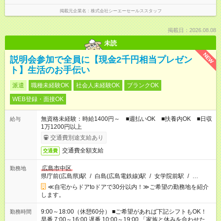
掲載元企業名
株式会社シーエーセールススタッフ
掲載日：2026.08.08
未読
NEW
説明会参加で全員に【現金2千円相当プレゼン
ト】生活のお手伝い
派遣
職種未経験OK
社会人未経験OK
ブランクOK
WEB登録・面接OK
無資格未経験：時給1400円～ ■週払いOK ■扶養内OK ■日収
給与
1万1200円以上
交通費別途支給あり
交通費全額支給
交通費
広島市中区
勤務地
県庁前(広島県)駅
/
白島(広島電鉄線)駅
/
女学院前駅
/
…
≪自宅からドアtoドアで30分以内！≫ご希望の勤務地を紹介
します。
9:00～18:00（休憩60分） ■ご希望があれば下記シフトもOK！
勤務時間
早番 7:00～16:00 遅番 10:00～19:00 「家族と休みを合わせた