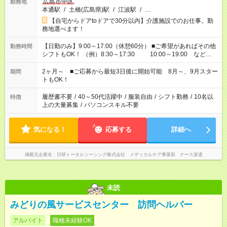
広島市中区
勤務地
本通駅
/
土橋(広島県)駅
/
江波駅
/
…
【自宅からドアtoドアで30分以内】介護施設でのお仕事。勤
務地選べます！
【日勤のみ】9:00～17:00（休憩60分） ■ご希望があればその他
勤務時間
シフトもOK！ （例）8:30～17:30 10:00～19:00 など
「家族とお休みを合わせたい」 「できれば残業はしたくない」
など、あなたのご希望に沿ったお仕事をご紹介します！ ※Wワ
2ヶ月～ ■ご応募から最短3日後に開始可能 8月～、9月スター
期間
ーク希望の方へ 今ご覧のお仕事で希望する勤務時間と、もう1つ
トもOK！
のお仕事の勤務時間。 合計で週40時間を超える場合は応募でき
ません
履歴書不要
/
40～50代活躍中
/
服装自由
/
シフト勤務
/
10名以
特徴
上の大量募集
/
パソコンスキル不要
気になる！
応募する
詳細へ
掲載元企業名
日研トータルソーシング株式会社 メディカルケア事業部 ナース派遣
未読
みどりの風サービスセンター 訪問ヘルパー
アルバイト
職種未経験OK