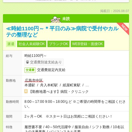
掲載日：2026.08.07
未読
NEW
≪時給1100円～＊平日のみ≫病院で受付やカル
テの整理など
派遣
社会人未経験OK
ブランクOK
WEB登録・面接OK
時給1100円～
給与
交通費別途支給あり
交通費規定内支給
交通費
広島市中区
勤務地
本通駅
/
舟入本町駅
/
紙屋町東駅
/
…
【勤務地選べます】病院・クリニック
8:00～17:00 9:00～18:00など ※ご希望の時間帯をご相談くださ
勤務時間
い。
2ヶ月～OK ※スタート日はお気軽にご相談ください！
期間
履歴書不要
/
40～50代活躍中
/
服装自由
/
シフト勤務
/
10名以
特徴
上の大量募集
/
パソコンスキル不要