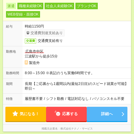
派遣
職種未経験OK
社会人未経験OK
ブランクOK
WEB登録・面接OK
時給1150円
給与
交通費別途支給あり
交通費支給有り
交通費
広島市中区
勤務地
江波駅から徒歩15分
製造外
8:00～15:00 ※表記のうち実働6時間です。
勤務時間
長期【ご応募から1週間以内(最短2日目)のスピード就業が可能】
期間
即日～
履歴書不要
/
シフト勤務
/
電話対応なし
/
パソコンスキル不要
特徴
気になる！
応募する
詳細へ
掲載元企業名
株式会社テクノ・サービス