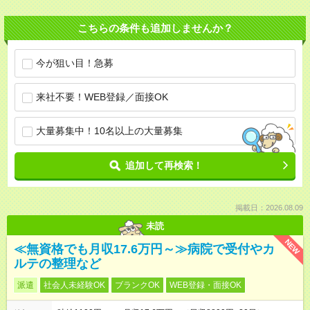
こちらの条件も追加しませんか？
今が狙い目！急募
来社不要！WEB登録／面接OK
大量募集中！10名以上の大量募集
追加して再検索！
掲載日：2026.08.09
未読
NEW
≪無資格でも月収17.6万円～≫病院で受付やカ
ルテの整理など
派遣
社会人未経験OK
ブランクOK
WEB登録・面接OK