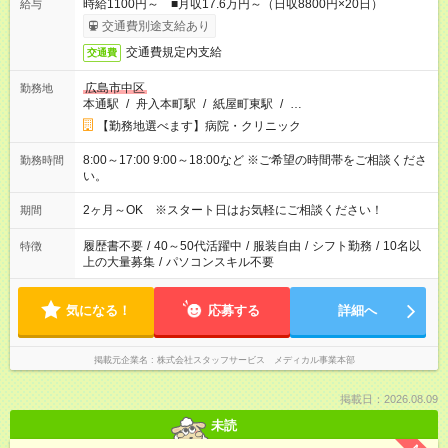
時給1100円～ ■月収17.6万円～（日収8800円×20日）
給与
交通費別途支給あり
交通費規定内支給
交通費
広島市中区
勤務地
本通駅
/
舟入本町駅
/
紙屋町東駅
/
…
【勤務地選べます】病院・クリニック
8:00～17:00 9:00～18:00など ※ご希望の時間帯をご相談くださ
勤務時間
い。
2ヶ月～OK ※スタート日はお気軽にご相談ください！
期間
履歴書不要
/
40～50代活躍中
/
服装自由
/
シフト勤務
/
10名以
特徴
上の大量募集
/
パソコンスキル不要
気になる！
応募する
詳細へ
掲載元企業名
株式会社スタッフサービス メディカル事業本部
掲載日：2026.08.09
未読