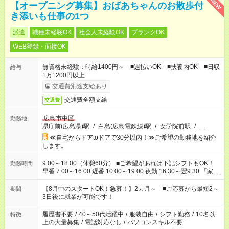
NEW
【オープニング募集】おばあちゃんのお散歩付
き添いも仕事の1つ
派遣
職種未経験OK
社会人未経験OK
ブランクOK
WEB登録・面接OK
無資格未経験：時給1400円～ ■週払いOK ■扶養内OK ■日収
給与
1万1200円以上
交通費別途支給あり
交通費全額支給
交通費
広島市中区
勤務地
県庁前(広島県)駅
/
白島(広島電鉄線)駅
/
女学院前駅
/
…
≪自宅からドアtoドアで30分以内！≫ご希望の勤務地を紹介
します。
9:00～18:00（休憩60分） ■ご希望があれば下記シフトもOK！
勤務時間
早番 7:00～16:00 遅番 10:00～19:00 夜勤 16:30～翌9:30 「家族
と休みを合わせたい」 「余裕を持って夕飯の準備がしたい」
「できれば残業はしたくない」 など、ご希望を教えてください
【8月中のスタートOK！急募！】2カ月～ ■ご応募から最短2～
期間
ね。 ※Wワーク希望の方へ 今ご覧のお仕事で希望する勤務時間
3日後に就業が可能です！
と、もう1つのお仕事の勤務時間。 合計で週40時間を超える場
合は応募できません。
履歴書不要
/
40～50代活躍中
/
服装自由
/
シフト勤務
/
10名以
特徴
上の大量募集
/
電話対応なし
/
パソコンスキル不要