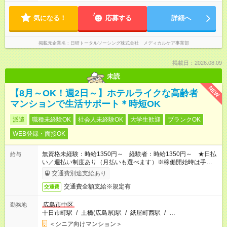
気になる！
応募する
詳細へ
掲載元企業名
日研トータルソーシング株式会社 メディカルケア事業部
掲載日：2026.08.09
未読
NEW
【8月～OK！週2日～】ホテルライクな高齢者
マンションで生活サポート＊時短OK
派遣
職種未経験OK
社会人未経験OK
大学生歓迎
ブランクOK
WEB登録・面接OK
無資格未経験：時給1350円～ 経験者：時給1350円～ ★日払
給与
い／週払い制度あり（月払いも選べます）※稼働開始時は手続き
完了次第のお支払いとなります。
交通費別途支給あり
交通費全額支給※規定有
交通費
広島市中区
勤務地
十日市町駅
/
土橋(広島県)駅
/
紙屋町西駅
/
…
＜シニア向けマンション＞