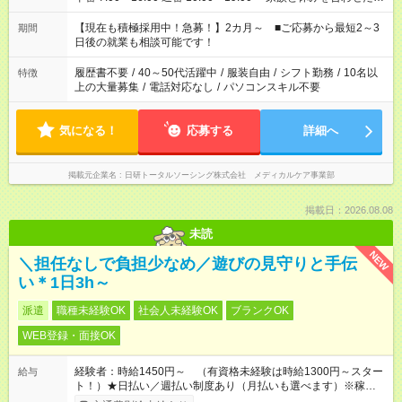
い」 「余裕を持って夕飯の準備がしたい」 「できれば残業はし
たくない」 など、ご希望を教えてくださいね。 ※Wワーク希望
【現在も積極採用中！急募！】2カ月～ ■ご応募から最短2～3
期間
の方へ 今ご覧のお仕事で希望する勤務時間と、もう1つのお仕事
日後の就業も相談可能です！
の勤務時間。 合計で週40時間を超える場合は応募できません。
履歴書不要
/
40～50代活躍中
/
服装自由
/
シフト勤務
/
10名以
特徴
上の大量募集
/
電話対応なし
/
パソコンスキル不要
気になる！
応募する
詳細へ
掲載元企業名
日研トータルソーシング株式会社 メディカルケア事業部
掲載日：2026.08.08
未読
NEW
＼担任なしで負担少なめ／遊びの見守りと手伝
い＊1日3h～
派遣
職種未経験OK
社会人未経験OK
ブランクOK
WEB登録・面接OK
経験者：時給1450円～ （有資格未経験は時給1300円～スター
給与
ト！）★日払い／週払い制度あり（月払いも選べます）※稼働開
始時は手続き完了次第のお支払いとなります★フルタイムできる