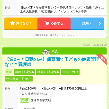
日払いOK
/
履歴書不要
/
40～50代活躍中
/
シフト勤務
/
10名以
特徴
上の大量募集
/
電話対応なし
/
パソコンスキル不要
気になる！
応募する
詳細へ
掲載元企業名
株式会社ニッソーネット
掲載日：2026.08.09
未読
NEW
【週2～＊日勤のみ】保育園で子どもの健康管理
など＊看護師
派遣
職種未経験OK
社会人未経験OK
ブランクOK
WEB登録・面接OK
時給2100円～ ■週払いOK ■日収1万6800円以上
給与
交通費別途支給あり
交通費全額支給
交通費