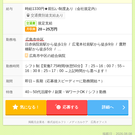
時給1330円★前払い制度あり（会社規定内）
給与
交通費別途支給あり
規定支給
交通費
20～25万円
月収例
広島市中区
勤務地
日赤病院前駅から徒歩1分
/
広電本社前駅から徒歩9分
/
鷹野
橋駅から徒歩5分
/
…
広島市中区の総合病院
シフト制【実働7.75時間/休憩50分】 7：25～16：00 7：55～
勤務時間
16：30 8：25～17：00 →上記時間から選べます！
即日～長期（応募後スピーディーに勤務開始＊）
期間
40～50代活躍中
/
副業・WワークOK
/
シフト勤務
特徴
気になる！
応募する
詳細へ
掲載元企業名
株式会社ルフト・メディカルケア 広島オフィス
掲載日：2026.08.08