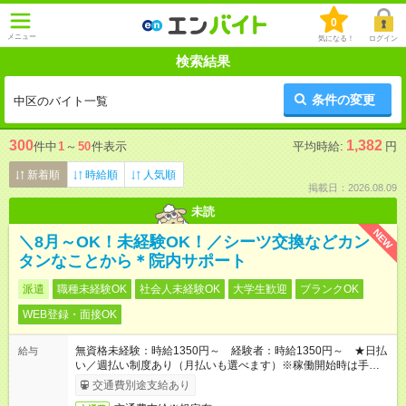
0
メニュー
気になる！
ログイン
検索結果
条件の変更
中区のバイト一覧
300
1,382
件中
1
～
50
件表示
平均時給:
円
新着順
時給順
人気順
掲載日：2026.08.09
未読
NEW
＼8月～OK！未経験OK！／シーツ交換などカン
タンなことから＊院内サポート
派遣
職種未経験OK
社会人未経験OK
大学生歓迎
ブランクOK
WEB登録・面接OK
無資格未経験：時給1350円～ 経験者：時給1350円～ ★日払
給与
い／週払い制度あり（月払いも選べます）※稼働開始時は手続き
完了次第のお支払いとなります。
交通費別途支給あり