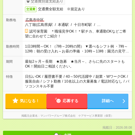
交通費別途支給あり
方は100円アップ！
交通費全額支給 ※規定あり
交通費
広島市中区
勤務地
八丁堀(広島県)駅
/
本通駅
/
十日市町駅
/
…
認可保育園 ＊職場見学OK！＊駅チカ、車通勤OKなどご希
望に合わせてご紹介！
1日3時間～OK！（7時～20時の間） ▼選べるシフト例 ・7時～
勤務時間
12時：朝の受け入れ～お昼の準備 ・10時～13時：園児の見守り
～お昼の補助 ・9時～16時：帰りの会まで！子供の成長を見守
る ・15時～20時：夜のお迎えサポート ※残業なし！
最短2ヶ月～長期 ★急募 ★当月～、さらに先のスタートも
期間
OK！開始日ご相談ください。
日払いOK
/
履歴書不要
/
40～50代活躍中
/
副業・WワークOK
/
特徴
服装自由
/
シフト勤務
/
10名以上の大量募集
/
電話対応なし
/
パ
ソコンスキル不要
気になる！
応募する
詳細へ
掲載元企業名
マンパワーグループ株式会社 ケアサービス事業部（保育）
掲載日：2026.08.08