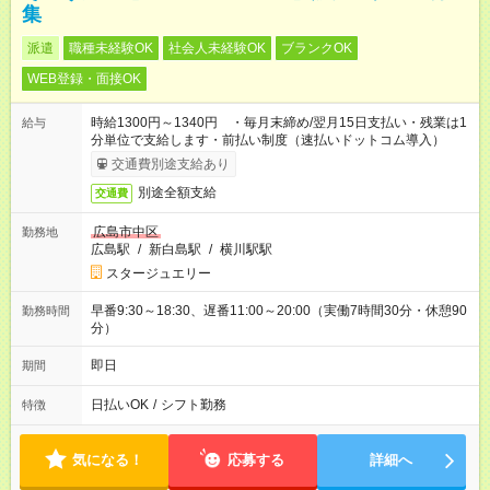
集
派遣
職種未経験OK
社会人未経験OK
ブランクOK
WEB登録・面接OK
時給1300円～1340円 ・毎月末締め/翌月15日支払い・残業は1
給与
分単位で支給します・前払い制度（速払いドットコム導入）
交通費別途支給あり
別途全額支給
交通費
広島市中区
勤務地
広島駅
/
新白島駅
/
横川駅駅
スタージュエリー
早番9:30～18:30、遅番11:00～20:00（実働7時間30分・休憩90
勤務時間
分）
即日
期間
日払いOK
/
シフト勤務
特徴
気になる！
応募する
詳細へ