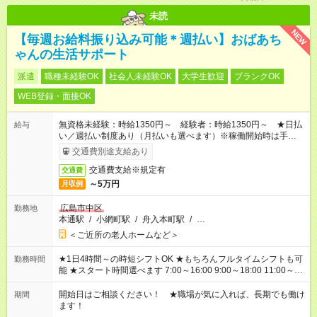
未読
NEW
【毎週お給料振り込み可能＊週払い】おばあち
ゃんの生活サポート
派遣
職種未経験OK
社会人未経験OK
大学生歓迎
ブランクOK
WEB登録・面接OK
無資格未経験：時給1350円～ 経験者：時給1350円～ ★日払
給与
い／週払い制度あり（月払いも選べます）※稼働開始時は手続き
完了次第のお支払いとなります。
交通費別途支給あり
交通費支給※規定有
交通費
～5万円
月収例
広島市中区
勤務地
本通駅
/
小網町駅
/
舟入本町駅
/
…
＜ご近所の老人ホームなど＞
★1日4時間～の時短シフトOK ★もちろんフルタイムシフトも可
勤務時間
能 ★スタート時間選べます 7:00～16:00 9:00～18:00 11:00～
20:00 など 残業なし！ ※Wワークの場合、他のお仕事と合わせ
週40時間超の就業はご案内できません ※法令に基づき、週20時
開始日はご相談ください！ ★職場が気に入れば、長期でも働け
期間
間以上勤務は社会保険への加入対象となります ※労働者派遣法
ます！
（日雇い派遣の原則禁止）により、短時間・短期間の就業はご