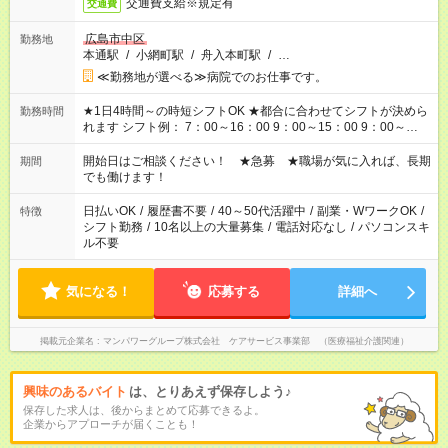
交通費支給※規定有
交通費
広島市中区
勤務地
本通駅
/
小網町駅
/
舟入本町駅
/
…
≪勤務地が選べる≫病院でのお仕事です。
★1日4時間～の時短シフトOK ★都合に合わせてシフトが決めら
勤務時間
れます シフト例： 7：00～16：00 9：00～15：00 9：00～
18：00 11：00～20：00 など ※Wワークの場合、他のお仕事と
合わせ週40時間超の就業はご案内できません ※法令に基づき、
開始日はご相談ください！ ★急募 ★職場が気に入れば、長期
期間
週20時間以上勤務は社会保険への加入対象となります ※労働者
でも働けます！
派遣法（日雇い派遣の原則禁止）により、短時間・短期間の就
業はご案内が難しい場合があります
日払いOK
/
履歴書不要
/
40～50代活躍中
/
副業・WワークOK
/
特徴
シフト勤務
/
10名以上の大量募集
/
電話対応なし
/
パソコンスキ
ル不要
気になる！
応募する
詳細へ
掲載元企業名
マンパワーグループ株式会社 ケアサービス事業部 （医療福祉介護関連）
興味のあるバイト
は、とりあえず保存しよう♪
保存した求人は、後からまとめて応募できるよ。
企業からアプローチが届くことも！