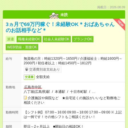
掲載日：2026.08.09
未読
NEW
3ヵ月で69万円稼ぐ！未経験OK＊おばあちゃん
のお話相手など＊
派遣
職種未経験OK
社会人未経験OK
ブランクOK
WEB登録・面接OK
無資格の方：時給1320円～1650円 / 介護福祉士：時給1600円～
給与
2000円 / 初任者以上：時給1450円～1812円
交通費別途支給あり
全額支給
交通費
広島市中区
勤務地
八丁堀(広島県)駅
/
本通駅
/
十日市町駅
/
…
介護施設や病院など ★自宅近くの施設がいいなど勤務地ご
相談ください
【シフト例】 07:00～16:00 09:00～18:00 17:00～09:00 ※ 上記
勤務時間
は一例です！その他シフトもご相談ください！
即日～2ヶ月以上 ■開始日の相談OK！
期間