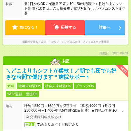
週1日からOK
/
履歴書不要
/
40～50代活躍中
/
服装自由
/
シフ
特徴
ト勤務
/
10名以上の大量募集
/
電話対応なし
/
パソコンスキル不
要
気になる！
応募する
詳細へ
掲載元企業名
日研トータルソーシング株式会社 メディカルケア事業部
掲載日：2026.08.08
未読
NEW
＼どこよりもシフトが柔軟！／朝でも夜でも好
きな時間で働けます＊病院サポート
派遣
職種未経験OK
社会人未経験OK
ブランクOK
WEB登録・面接OK
時給 1350円～1688円※深夜手当 1勤務4000円（月収例
給与
210,000円＝1,400円×7.5時間×20日勤務）★前払い制度あり
（会社規定内）
交通費別途支給あり
支給あります！※規定あり
交通費