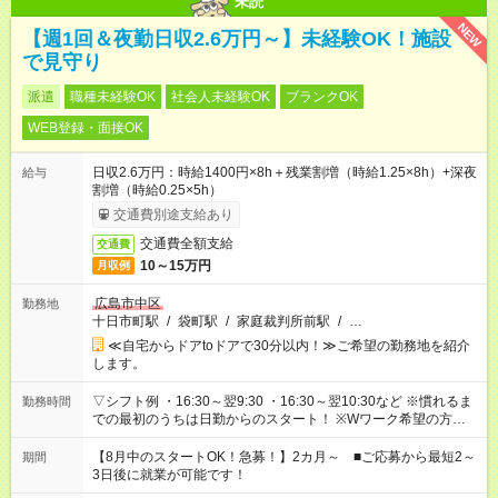
未読
NEW
【週1回＆夜勤日収2.6万円～】未経験OK！施設
で見守り
派遣
職種未経験OK
社会人未経験OK
ブランクOK
WEB登録・面接OK
日収2.6万円：時給1400円×8h＋残業割増（時給1.25×8h）+深夜
給与
割増（時給0.25×5h）
交通費別途支給あり
交通費全額支給
交通費
10～15万円
月収例
広島市中区
勤務地
十日市町駅
/
袋町駅
/
家庭裁判所前駅
/
…
≪自宅からドアtoドアで30分以内！≫ご希望の勤務地を紹介
します。
▽シフト例 ・16:30～翌9:30 ・16:30～翌10:30など ※慣れるま
勤務時間
での最初のうちは日勤からのスタート！ ※Wワーク希望の方へ
今ご覧のお仕事で希望する勤務時間と、もう1つのお仕事の勤務
時間。 合計で週40時間を超える場合は応募できません。
【8月中のスタートOK！急募！】2カ月～ ■ご応募から最短2～
期間
3日後に就業が可能です！