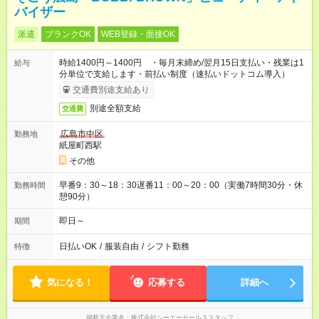
バイザー
派遣
ブランクOK
WEB登録・面接OK
時給1400円～1400円 ・毎月末締め/翌月15日支払い・残業は1
給与
分単位で支給します・前払い制度（速払いドットコム導入）
交通費別途支給あり
別途全額支給
交通費
広島市中区
勤務地
紙屋町西駅
その他
早番9：30～18：30遅番11：00～20：00（実働7時間30分・休
勤務時間
憩90分）
即日～
期間
日払いOK
/
服装自由
/
シフト勤務
特徴
気になる！
応募する
詳細へ
掲載元企業名
株式会社シーエーセールススタッフ