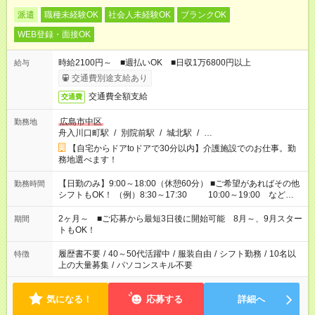
派遣
職種未経験OK
社会人未経験OK
ブランクOK
WEB登録・面接OK
時給2100円～ ■週払いOK ■日収1万6800円以上
給与
交通費別途支給あり
交通費全額支給
交通費
広島市中区
勤務地
舟入川口町駅
/
別院前駅
/
城北駅
/
…
【自宅からドアtoドアで30分以内】介護施設でのお仕事。勤
務地選べます！
【日勤のみ】9:00～18:00（休憩60分） ■ご希望があればその他
勤務時間
シフトもOK！ （例）8:30～17:30 10:00～19:00 など
「家族とお休みを合わせたい」 「できれば残業はしたくない」
など、あなたのご希望に沿ったお仕事をご紹介します！ ※Wワ
2ヶ月～ ■ご応募から最短3日後に開始可能 8月～、9月スター
期間
ーク希望の方へ 今ご覧のお仕事で希望する勤務時間と、もう1つ
トもOK！
のお仕事の勤務時間。 合計で週40時間を超える場合は応募でき
ません
履歴書不要
/
40～50代活躍中
/
服装自由
/
シフト勤務
/
10名以
特徴
上の大量募集
/
パソコンスキル不要
気になる！
応募する
詳細へ