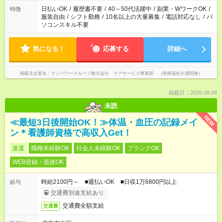
案内が難しい場合があります
日払いOK
/
履歴書不要
/
40～50代活躍中
/
副業・WワークOK
/
特徴
服装自由
/
シフト勤務
/
10名以上の大量募集
/
電話対応なし
/
パ
ソコンスキル不要
気になる！
応募する
詳細へ
掲載元企業名
マンパワーグループ株式会社 ケアサービス事業部 （医療福祉介護関連）
掲載日：2026.08.08
未読
NEW
≪最短3日後開始OK！≫体温・血圧の記録メイ
ン＊看護師資格で高収入Get！
派遣
職種未経験OK
社会人未経験OK
ブランクOK
WEB登録・面接OK
時給2100円～ ■週払いOK ■日収1万6800円以上
給与
交通費別途支給あり
交通費全額支給
交通費