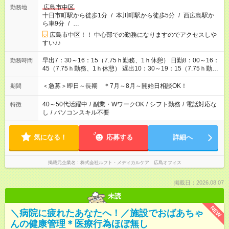
広島市中区
勤務地
十日市町駅から徒歩1分
/
本川町駅から徒歩5分
/
西広島駅か
ら車9分
/
…
広島市中区！！ 中心部での勤務になりますのでアクセスしや
すい♪♪
早出7：30～16：15（7.75ｈ勤務、1ｈ休憩） 日勤8：00～16：
勤務時間
45（7.75ｈ勤務、1ｈ休憩） 遅出10：30～19：15（7.75ｈ勤
務、1ｈ休憩） 夜勤16：00～9：00（15ｈ勤務、2ｈ休憩）※月
4～5回
＜急募＞即日～長期 ＊7月～8月～開始日相談OK！
期間
40～50代活躍中
/
副業・WワークOK
/
シフト勤務
/
電話対応な
特徴
し
/
パソコンスキル不要
気になる！
応募する
詳細へ
掲載元企業名
株式会社ルフト・メディカルケア 広島オフィス
掲載日：2026.08.07
未読
NEW
＼病院に疲れたあなたへ！／施設でおばあちゃ
んの健康管理＊医療行為ほぼ無し