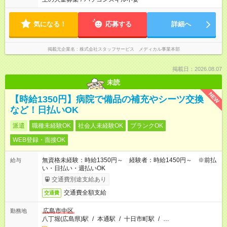
気になる！
応募する
詳細へ
掲載元企業名
株式会社スタッフサービス メディカル事業本部
掲載日：2026.08.07
未読
NEW
【時給1350円】病院で備品の補充やシーツ交換
など！日払いOK
派遣
職種未経験OK
社会人未経験OK
ブランクOK
WEB登録・面接OK
無資格未経験：時給1350円～ 経験者：時給1450円～ ※前払
給与
い・日払い・週払いOK
交通費別途支給あり
交通費全額支給
交通費
広島市中区
勤務地
八丁堀(広島県)駅
/
本通駅
/
十日市町駅
/
…