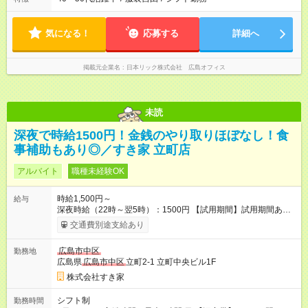
気になる！
応募する
詳細へ
掲載元企業名
日本リック株式会社 広島オフィス
未読
深夜で時給1500円！金銭のやり取りほぼなし！食
事補助もあり◎／すき家 立町店
アルバイト
職種未経験OK
時給1,500円～
給与
深夜時給（22時～翌5時）：1500円 【試用期間】試用期間あり
試用期間の長さ：1ヶ月 雇用形態、給与は本採用時と同じです。
交通費別途支給あり
試用期間の実態は30日（※条件変更なし）ですが、切り上げで
一ヶ月とさせていただきます。 研修制度あり：15時間(研修中も
広島市中区
勤務地
同時給）
広島県
広島市中区
立町2-1 立町中央ビル1F
株式会社すき家
シフト制
勤務時間