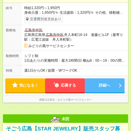
時給1,320円～1,950円
給与
身体介護：1,950円/ｈ 生活援助：1,320円/ｈ その他、移動補
助、夜朝・日曜手当等別途あります 【試用期間】試用期間なし
交通費別途支給あり
広島市中区
勤務地
広島県広島県
広島市中区
舟入本町16-14 進藤ビル1F（最寄り
駅：広電江波線 舟入本町駅）
みどりの風サービスセンター
シフト制
勤務時間
1日あたりの実働時間：最大1時間/日 概ね8：00～19：00の間で
週1ｈからの勤務で可
週1日からOK / 副業・WワークOK
特徴
気になる！
応募する
詳細へ
掲載元企業名
みどりの風サービスセンター
未読
そごう広島【STAR JEWELRY】販売スタッフ募