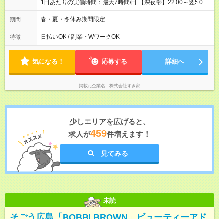
1日あたりの実働時間：最大7時間/日 【深夜帯】22:00～翌5:00
週2日～・1日2h～OK◎ ※22:00から翌5:00までは18歳以上の方
のみ勤務可能です（18歳未満の深夜業務禁止のため） ★深夜で
春・夏・冬休み期間限定
期間
も安心して働けます★ すき家では、ワンオペを禁止していま
す。 必ず、2名以上での勤務を行いますので、安心して働けま
日払いOK / 副業・WワークOK
特徴
す。
気になる！
応募する
詳細へ
掲載元企業名
株式会社すき家
少しエリアを広げると、
459
求人が
件増えます！
見てみる
未読
そごう広島「BOBBI BROWN」ビューティーアド