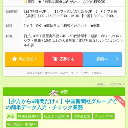
病院 ★「通勤は30分以内がいい」などの相談OK
1日7時間～OK！ 【シフト固定の相談もOK！】 ▼シフト例
勤務時間
【早番】7:00～16:00／7:30～16:30 【中番】8:00～17:00／
9:00～18:00 【遅番】11:00～20:00／13:00～22:00 「〇時まで
には帰りたい」 「〇時からしか出勤できない」 などの相談OK！
2ヶ月～OK ■開始日はご相談ください！ ■急募
期間
日払いOK
/
履歴書不要
/
40～50代活躍中
/
副業・WワークOK
/
特徴
シフト勤務
/
10名以上の大量募集
/
電話対応なし
/
パソコンスキ
ル不要
気になる！
応募する
詳細へ
掲載元企業名
株式会社ウィルオブ・ワーク ケアワーク事業部
掲載日：2026.08.07
未読
NEW
【夕方から5時間だけ♬】中国新聞社グループで
の簡単データ入力・チェック業務
派遣
職種未経験OK
社会人未経験OK
大学生歓迎
ブランクOK
WEB登録・面接OK