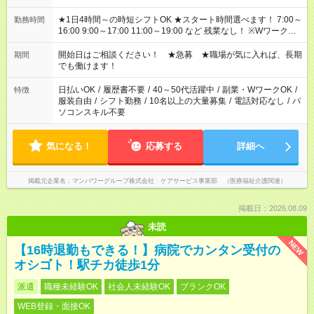
★1日4時間～の時短シフトOK ★スタート時間選べます！ 7:00～
勤務時間
16:00 9:00～17:00 11:00～19:00 など 残業なし！ ※Wワークの
場合、他のお仕事と合わせ週40時間超の就業はご案内できませ
ん ※法令に基づき、週20時間以上勤務は社会保険への加入対象
開始日はご相談ください！ ★急募 ★職場が気に入れば、長期
期間
となります ※労働者派遣法（日雇い派遣の原則禁止）により、
でも働けます！
短時間・短期間の就業はご案内が難しい場合があります
日払いOK
/
履歴書不要
/
40～50代活躍中
/
副業・WワークOK
/
特徴
服装自由
/
シフト勤務
/
10名以上の大量募集
/
電話対応なし
/
パ
ソコンスキル不要
気になる！
応募する
詳細へ
掲載元企業名
マンパワーグループ株式会社 ケアサービス事業部 （医療福祉介護関連）
掲載日：2026.08.09
未読
NEW
【16時退勤もできる！】病院でカンタン受付の
オシゴト！駅チカ徒歩1分
派遣
職種未経験OK
社会人未経験OK
ブランクOK
WEB登録・面接OK