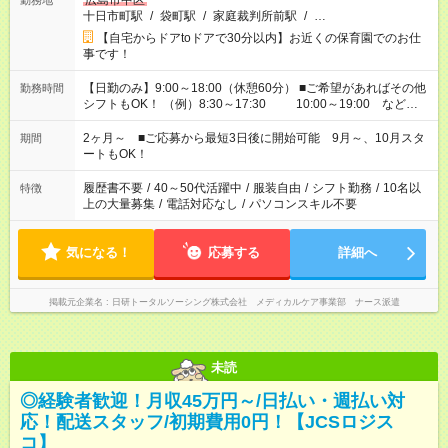
広島市中区
勤務地
十日市町駅
/
袋町駅
/
家庭裁判所前駅
/
…
【自宅からドアtoドアで30分以内】お近くの保育園でのお仕
事です！
【日勤のみ】9:00～18:00（休憩60分） ■ご希望があればその他
勤務時間
シフトもOK！ （例）8:30～17:30 10:00～19:00 など
「家族とお休みを合わせたい」 「余裕を持って夕飯の準備がし
たい」 「できれば残業はしたくない」 など、ご希望があれば教
2ヶ月～ ■ご応募から最短3日後に開始可能 9月～、10月スタ
期間
えてくださいね。 ※Wワーク希望の方へ 今ご覧のお仕事で希望
ートもOK！
する勤務時間と、もう1つのお仕事の勤務時間。 合計で週40時
間を超える場合は応募できません
履歴書不要
/
40～50代活躍中
/
服装自由
/
シフト勤務
/
10名以
特徴
上の大量募集
/
電話対応なし
/
パソコンスキル不要
気になる！
応募する
詳細へ
掲載元企業名
日研トータルソーシング株式会社 メディカルケア事業部 ナース派遣
未読
◎経験者歓迎！月収45万円～/日払い・週払い対
応！配送スタッフ/初期費用0円！【JCSロジス
コ】