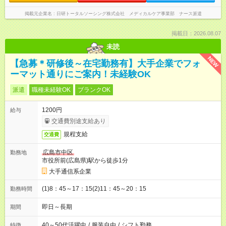
掲載元企業名
日研トータルソーシング株式会社 メディカルケア事業部 ナース派遣
掲載日：2026.08.07
未読
NEW
【急募＊研修後～在宅勤務有】大手企業でフォ
ーマット通りにご案内！未経験OK
派遣
職種未経験OK
ブランクOK
1200円
給与
交通費別途支給あり
規程支給
交通費
広島市中区
勤務地
市役所前(広島県)駅から徒歩1分
大手通信系企業
(1)8：45～17：15(2)11：45～20：15
勤務時間
即日～長期
期間
40～50代活躍中
/
服装自由
/
シフト勤務
特徴