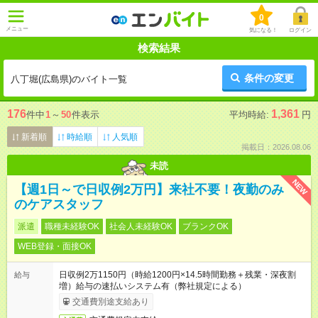
0
メニュー
気になる！
ログイン
検索結果
条件の変更
八丁堀(広島県)のバイト一覧
176
1,361
件中
1
～
50
件表示
平均時給:
円
新着順
時給順
人気順
掲載日：2026.08.06
未読
NEW
【週1日～で日収例2万円】来社不要！夜勤のみ
のケアスタッフ
派遣
職種未経験OK
社会人未経験OK
ブランクOK
WEB登録・面接OK
日収例2万1150円（時給1200円×14.5時間勤務＋残業・深夜割
給与
増）給与の速払いシステム有（弊社規定による）
交通費別途支給あり