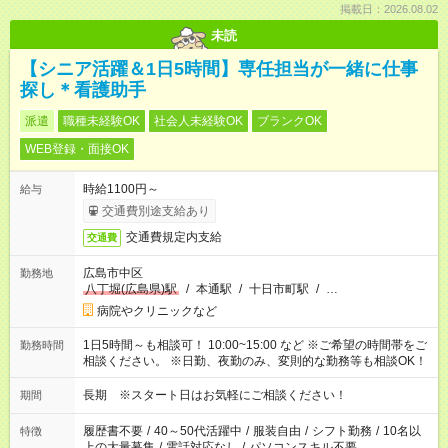
掲載日：2026.08.02
未読
【シニア活躍＆1日5時間】専任担当が一緒に仕事
探し＊看護助手
派遣
職種未経験OK
社会人未経験OK
ブランクOK
WEB登録・面接OK
時給1100円～
給与
交通費別途支給あり
交通費規定内支給
交通費
広島市中区
勤務地
八丁堀(広島県)駅
/
本通駅
/
十日市町駅
/
…
病院やクリニックなど
1日5時間～も相談可！ 10:00~15:00 など ※ご希望の時間帯をご
勤務時間
相談ください。 ※日勤、夜勤のみ、変則的な勤務等も相談OK！
長期 ※スタート日はお気軽にご相談ください！
期間
履歴書不要
/
40～50代活躍中
/
服装自由
/
シフト勤務
/
10名以
特徴
上の大量募集
/
電話対応なし
/
パソコンスキル不要