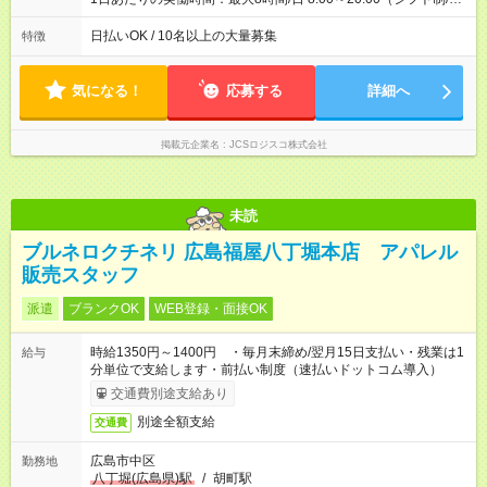
働8時間） ※週5日勤務（場所次第では週4も有り） ※配達状況に
よって時間外での勤務可能性有り ※案件により多少の前後あり
日払いOK / 10名以上の大量募集
特徴
※配達が完了次第、帰社OKです
気になる！
応募する
詳細へ
掲載元企業名
JCSロジスコ株式会社
未読
ブルネロクチネリ 広島福屋八丁堀本店 アパレル
販売スタッフ
派遣
ブランクOK
WEB登録・面接OK
時給1350円～1400円 ・毎月末締め/翌月15日支払い・残業は1
給与
分単位で支給します・前払い制度（速払いドットコム導入）
交通費別途支給あり
別途全額支給
交通費
広島市中区
勤務地
八丁堀(広島県)駅
/
胡町駅