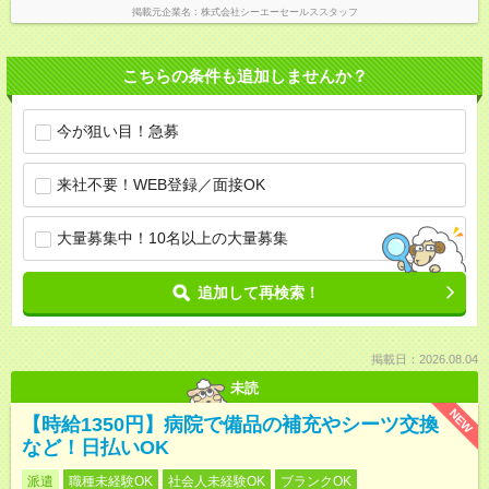
掲載元企業名
株式会社シーエーセールススタッフ
こちらの条件も追加しませんか？
今が狙い目！急募
来社不要！WEB登録／面接OK
大量募集中！10名以上の大量募集
追加して再検索！
掲載日：2026.08.04
未読
NEW
【時給1350円】病院で備品の補充やシーツ交換
など！日払いOK
派遣
職種未経験OK
社会人未経験OK
ブランクOK