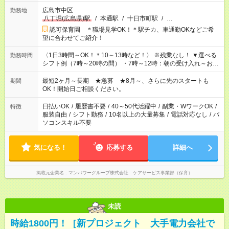
広島市中区
勤務地
八丁堀(広島県)駅
/
本通駅
/
十日市町駅
/
…
認可保育園 ＊職場見学OK！＊駅チカ、車通勤OKなどご希
望に合わせてご紹介！
〈1日3時間～OK！＊10～13時など！〉 ※残業なし！ ▼選べる
勤務時間
シフト例（7時～20時の間） ・7時～12時：朝の受け入れ～お昼
の準備 ・10時～13時：園児の見守り～お昼の補助 ・9時～16
時：帰りの会まで！子供の成長を見守る ・15時～20時：夜のお
最短2ヶ月～長期 ★急募 ★8月～、さらに先のスタートも
期間
迎えサポート
OK！開始日ご相談ください。
日払いOK
/
履歴書不要
/
40～50代活躍中
/
副業・WワークOK
/
特徴
服装自由
/
シフト勤務
/
10名以上の大量募集
/
電話対応なし
/
パ
ソコンスキル不要
気になる！
応募する
詳細へ
掲載元企業名
マンパワーグループ株式会社 ケアサービス事業部（保育）
未読
時給1800円！［新プロジェクト 大手電力会社で