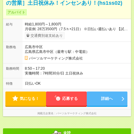
の営業］土日祝休み！インセンあり！(hs1ss02)
アルバイト
時給1,800円～1,800円
給与
月収例: 28万3500円（7.5ｈ×21日） ※日払い週払いあり 【試用
期間】試用期間なし
交通費別途支給あり
広島市中区
勤務地
広島県広島市中区（最寄り駅：中電前）
パーソルマーケティング株式会社
8:50～17:20
勤務時間
実働時間：7時間30分/日 土日祝休み
日払いOK
特徴
気になる！
応募する
詳細へ
掲載元企業名
パーソルマーケティング株式会社
未読