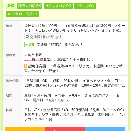
派遣
職種未経験OK
社会人未経験OK
ブランクOK
WEB登録・面接OK
経験者：時給1450円～ （有資格未経験は時給1300円～スター
給与
ト！）★日払い／週払い制度あり（月払いも選べます）※稼働開
始時は手続き完了次第のお支払いとなります★フルタイムできる
交通費別途支給あり
方は100円アップ！
交通費全額支給 ※規定あり
交通費
広島市中区
勤務地
八丁堀(広島県)駅
/
本通駅
/
十日市町駅
/
…
認可保育園 ＊職場見学OK！＊駅チカ、車通勤OKなどご希
望に合わせてご紹介！
1日3時間～OK！（7時～20時の間） ▼選べるシフト例 ・7時～
勤務時間
12時：朝の受け入れ～お昼の準備 ・10時～13時：園児の見守り
～お昼の補助 ・9時～16時：帰りの会まで！子供の成長を見守
る ・15時～20時：夜のお迎えサポート ※残業なし！
最短2ヶ月～長期 ★急募 ★8月～、さらに先のスタートも
期間
OK！開始日ご相談ください。
日払いOK
/
履歴書不要
/
40～50代活躍中
/
副業・WワークOK
/
特徴
服装自由
/
シフト勤務
/
10名以上の大量募集
/
電話対応なし
/
パ
ソコンスキル不要