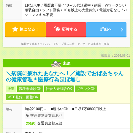
日払いOK
/
履歴書不要
/
40～50代活躍中
/
副業・WワークOK
/
特徴
服装自由
/
シフト勤務
/
10名以上の大量募集
/
電話対応なし
/
パ
ソコンスキル不要
気になる！
応募する
詳細へ
掲載元企業名
マンパワーグループ株式会社 ケアサービス事業部（保育）
掲載日：2026.08.01
未読
＼病院に疲れたあなたへ！／施設でおばあちゃん
の健康管理＊医療行為ほぼ無し
派遣
職種未経験OK
社会人未経験OK
ブランクOK
WEB登録・面接OK
時給2100円～ ■週払いOK ■日収1万6800円以上
給与
交通費別途支給あり
交通費全額支給
交通費