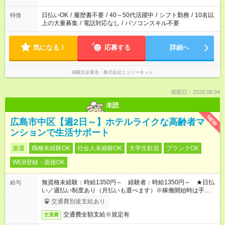
日払いOK
/
履歴書不要
/
40～50代活躍中
/
シフト勤務
/
10名以
特徴
上の大量募集
/
電話対応なし
/
パソコンスキル不要
気になる！
応募する
詳細へ
掲載元企業名
株式会社ニッソーネット
掲載日：2026.08.04
未読
NEW
広島市中区【週2日～】ホテルライクな高齢者マ
ンションで生活サポート
派遣
職種未経験OK
社会人未経験OK
大学生歓迎
ブランクOK
WEB登録・面接OK
無資格未経験：時給1350円～ 経験者：時給1350円～ ★日払
給与
い／週払い制度あり（月払いも選べます）※稼働開始時は手続き
完了次第のお支払いとなります。
交通費別途支給あり
交通費全額支給※規定有
交通費