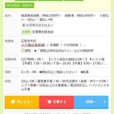
WEB登録・面接OK
無資格未経験：時給1350円～ 経験者：時給1450円～ ※前払
給与
い・日払い・週払いOK
交通費別途支給あり
交通費全額支給
交通費
広島市中区
勤務地
八丁堀(広島県)駅
/
本通駅
/
十日市町駅
/
…
病院 ★「通勤は30分以内がいい」などの相談OK
1日7時間～OK！ 【シフト固定の相談もOK！】 ▼シフト例
勤務時間
【早番】7:00～16:00／7:30～16:30 【中番】8:00～17:00／
9:00～18:00 【遅番】11:00～20:00／13:00～22:00 「〇時まで
には帰りたい」 「〇時からしか出勤できない」 などの相談OK！
2ヶ月～OK ■開始日はご相談ください！ ■急募
期間
日払いOK
/
履歴書不要
/
40～50代活躍中
/
副業・WワークOK
/
特徴
シフト勤務
/
10名以上の大量募集
/
電話対応なし
/
パソコンスキ
ル不要
気になる！
応募する
詳細へ