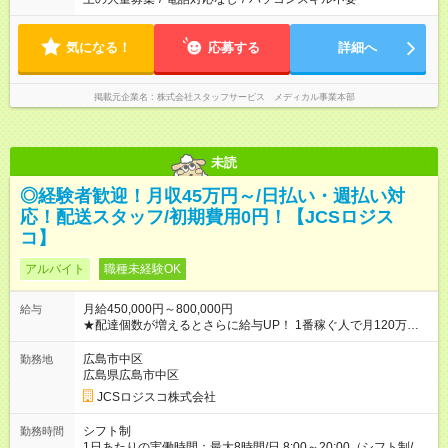
気になる！
応募する
詳細へ
掲載元企業名
株式会社スタッフサービス メディカル事業本部
未読
◎経験者歓迎！月収45万円～/日払い・週払い対
応！配送スタッフ/初期費用0円！【JCSロジス
コ】
アルバイト
職種未経験OK
月給450,000円～800,000円
給与
★配達個数が増えるとさらに給与UP！ 1番稼ぐ人で月120万ほ
ど！ ・主要都市エリア 月収55万円／週5日稼働 月収65万~112
万円／週6日稼働 ・地方郊外エリア 月収40万円／週5日稼働 月
広島市中区
勤務地
収40万円~50万円／週6日稼働 ＜モデルイメージ＞ ■月収50万
広島県広島市中区
円 (27歳男性/江東区在住)※元建築関係 1日150個配達×25日勤務
JCSロジスコ株式会社
(日休み) ■月収80万円(43歳男性/墨田区在住)※元営業 1日200個
配達×25日勤務(月休み) 【試用期間】試用期間なし
シフト制
勤務時間
1日あたりの実働時間：最大8時間/日 8:00～20:00（シフト制/実