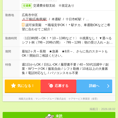
方は100円アップ！
交通費全額支給 ※規定あり
交通費
広島市中区
勤務地
八丁堀(広島県)駅
/
本通駅
/
十日市町駅
/
…
認可保育園 ＊職場見学OK！＊駅チカ、車通勤OKなどご希
望に合わせてご紹介！
〈1日3時間～OK！＊10～13時など！〉 ※残業なし！ ▼選べる
勤務時間
シフト例（7時～20時の間） ・7時～12時：朝の受け入れ～お昼
の準備 ・10時～13時：園児の見守り～お昼の補助 ・9時～16
時：帰りの会まで！子供の成長を見守る ・15時～20時：夜のお
最短2ヶ月～長期 ★急募 ★8月～、さらに先のスタートも
期間
迎えサポート
OK！開始日ご相談ください。
週1日からOK
/
日払いOK
/
履歴書不要
/
40～50代活躍中
/
副
特徴
業・WワークOK
/
服装自由
/
シフト勤務
/
10名以上の大量募
集
/
電話対応なし
/
パソコンスキル不要
気になる！
応募する
詳細へ
掲載元企業名
マンパワーグループ株式会社 ケアサービス事業部（保育）
掲載日：2026.08.02
未読