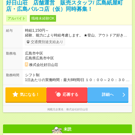
好日山荘 店舗運営 販売スタッフ/ 広島紙屋町
店・広島パルコ店（仮）同時募集！
アルバイト
職種未経験OK
時給1,150円～
給与
経験、能力により時給考慮します。 ★登山、アウトドア好きの
方大歓迎！ ★アパレル業界経験ある方大歓迎！ ★レジ業務経験
交通費別途支給あり
ある方優遇します。 ★レギュラー勤務出来る方優遇します。 ★
未経験ＯＫ 【試用期間】試用期間あり 試用期間の長さ：2ヶ月
広島市中区
勤務地
雇用形態、給与は本採用時と同じです。
広島県広島市中区
株式会社好日山荘
シフト制
勤務時間
1日あたりの実働時間：最大8時間/日 １０：００～２０：３０ 上
記の時間内で 週２～５日 １日４～８Ｈ 勤務出来る方 ※月ご
とのシフト制です。 広島パルコ店（仮）のオープン準備期間は
気になる！
１０：００～１９：００ 上記の時間で 週４～５日 １日６～８
応募する
詳細へ
H 勤務できる方歓迎
掲載元企業名
株式会社好日山荘
未読