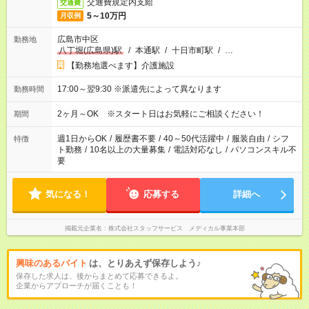
交通費規定内支給
交通費
5～10万円
月収例
広島市中区
勤務地
八丁堀(広島県)駅
/
本通駅
/
十日市町駅
/
…
【勤務地選べます】介護施設
17:00～翌9:30 ※派遣先によって異なります
勤務時間
2ヶ月～OK ※スタート日はお気軽にご相談ください！
期間
週1日からOK
/
履歴書不要
/
40～50代活躍中
/
服装自由
/
シフ
特徴
ト勤務
/
10名以上の大量募集
/
電話対応なし
/
パソコンスキル不
要
気になる！
応募する
詳細へ
掲載元企業名
株式会社スタッフサービス メディカル事業本部
興味のあるバイト
は、とりあえず保存しよう♪
保存した求人は、後からまとめて応募できるよ。
企業からアプローチが届くことも！