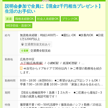
説明会参加で全員に【現金2千円相当プレゼント】
生活のお手伝い
派遣
職種未経験OK
社会人未経験OK
ブランクOK
WEB登録・面接OK
無資格未経験：時給1400円～ ■週払いOK ■扶養内OK ■日収
給与
1万1200円以上
交通費別途支給あり
交通費全額支給
交通費
広島市中区
勤務地
八丁堀(広島県)駅
/
小網町駅
/
紙屋町西駅
/
…
≪自宅からドアtoドアで30分以内！≫ご希望の勤務地を紹介
します。
9:00～18:00（休憩60分） ■ご希望があれば下記シフトもOK！
勤務時間
早番 7:00～16:00 遅番 10:00～19:00 「家族と休みを合わせた
い」 「余裕を持って夕飯の準備がしたい」 「できれば残業はし
たくない」 など、ご希望を教えてくださいね。 ※Wワーク希望
【現在も積極採用中！急募！】2カ月～ ■ご応募から最短2～3
期間
の方へ 今ご覧のお仕事で希望する勤務時間と、もう1つのお仕事
日後の就業も相談可能です！
の勤務時間。 合計で週40時間を超える場合は応募できません。
履歴書不要
/
40～50代活躍中
/
服装自由
/
シフト勤務
/
10名以
特徴