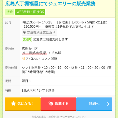
広島八丁堀福屋にてジュエリーの販売業務
派遣
WEB登録・面接OK
時給1350円～1400円 【月収例】1,400円×7.5時間×21日間
給与
=220,500円～ ※残業は1分単位でお支払いします
交通費別途支給あり
交通費は別途支給します
交通費
広島市中区
勤務地
八丁堀(広島県)駅
/
広島駅
アパレル・コスメ関連
シフト制早番・10：00～19：00・遅番・11：00～20：00（実
勤務時間
働7.5時間/休憩1.5時間）
即日～
期間
日払いOK
/
シフト勤務
特徴
気になる！
応募する
詳細へ
掲載元企業名
株式会社シーエーセールススタッフ