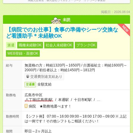
掲載元企業名
株式会社ウィルオブ・ワーク ケアワーク事業部
掲載日：2026.08.04
未読
NEW
【病院でのお仕事】食事の準備やシーツ交換な
ど看護助手＊未経験OK
派遣
職種未経験OK
社会人未経験OK
ブランクOK
WEB登録・面接OK
無資格の方：時給1320円～1650円 / 介護福祉士：時給1600円～
給与
2000円 / 初任者以上：時給1450円～1812円
交通費別途支給あり
全額支給
交通費
広島市中区
勤務地
八丁堀(広島県)駅
/
本通駅
/
十日市町駅
/
…
病院 ★勤務地選べます！
【シフト例】 07:00～16:00 09:00～18:00 17:00～09:00 ※ 上記
勤務時間
は一例です！その他シフトもご相談ください！
即日～2ヶ月以上
期間