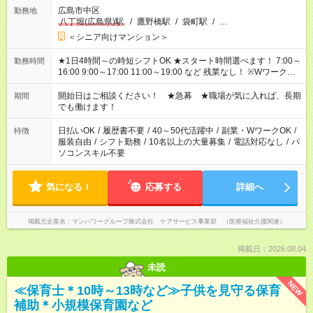
広島市中区
勤務地
八丁堀(広島県)駅
/
鷹野橋駅
/
袋町駅
/
…
＜シニア向けマンション＞
★1日4時間～の時短シフトOK ★スタート時間選べます！ 7:00～
勤務時間
16:00 9:00～17:00 11:00～19:00 など 残業なし！ ※Wワークの
場合、他のお仕事と合わせ週40時間超の就業はご案内できませ
ん ※法令に基づき、週20時間以上勤務は社会保険への加入対象
開始日はご相談ください！ ★急募 ★職場が気に入れば、長期
期間
となります ※労働者派遣法（日雇い派遣の原則禁止）により、
でも働けます！
短時間・短期間の就業はご案内が難しい場合があります
日払いOK
/
履歴書不要
/
40～50代活躍中
/
副業・WワークOK
/
特徴
服装自由
/
シフト勤務
/
10名以上の大量募集
/
電話対応なし
/
パ
ソコンスキル不要
気になる！
応募する
詳細へ
掲載元企業名
マンパワーグループ株式会社 ケアサービス事業部 （医療福祉介護関連）
掲載日：2026.08.04
未読
NEW
≪保育士＊10時～13時など≫子供を見守る保育
補助＊小規模保育園など