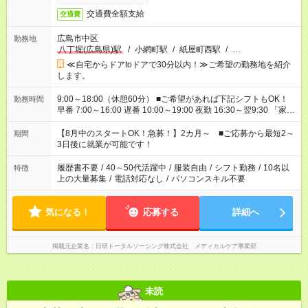
交通費全額支給
交通費
広島市中区
勤務地
八丁堀(広島県)駅
/
小網町駅
/
紙屋町西駅
/
…
≪自宅からドアtoドアで30分以内！≫ご希望の勤務地を紹介
します。
9:00～18:00（休憩60分） ■ご希望があれば下記シフトもOK！
勤務時間
早番 7:00～16:00 遅番 10:00～19:00 夜勤 16:30～翌9:30 「家族
と休みを合わせたい」 「余裕を持って夕飯の準備がしたい」
「できれば残業はしたくない」 など、ご希望を教えてください
【8月中のスタートOK！急募！】2カ月～ ■ご応募から最短2～
期間
ね。 ※Wワーク希望の方へ 今ご覧のお仕事で希望する勤務時間
3日後に就業が可能です！
と、もう1つのお仕事の勤務時間。 合計で週40時間を超える場
合は応募できません。
履歴書不要
/
40～50代活躍中
/
服装自由
/
シフト勤務
/
10名以
特徴
上の大量募集
/
電話対応なし
/
パソコンスキル不要
気になる！
応募する
詳細へ
掲載元企業名
日研トータルソーシング株式会社 メディカルケア事業部
未読