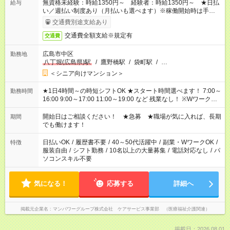
無資格未経験：時給1350円～ 経験者：時給1350円～ ★日払
給与
い／週払い制度あり（月払いも選べます）※稼働開始時は手続き
完了次第のお支払いとなります。
交通費別途支給あり
交通費全額支給※規定有
交通費
広島市中区
勤務地
八丁堀(広島県)駅
/
鷹野橋駅
/
袋町駅
/
…
＜シニア向けマンション＞
★1日4時間～の時短シフトOK ★スタート時間選べます！ 7:00～
勤務時間
16:00 9:00～17:00 11:00～19:00 など 残業なし！ ※Wワークの
場合、他のお仕事と合わせ週40時間超の就業はご案内できませ
ん ※法令に基づき、週20時間以上勤務は社会保険への加入対象
開始日はご相談ください！ ★急募 ★職場が気に入れば、長期
期間
となります ※労働者派遣法（日雇い派遣の原則禁止）により、
でも働けます！
短時間・短期間の就業はご案内が難しい場合があります
日払いOK
/
履歴書不要
/
40～50代活躍中
/
副業・WワークOK
/
特徴
服装自由
/
シフト勤務
/
10名以上の大量募集
/
電話対応なし
/
パ
ソコンスキル不要
気になる！
応募する
詳細へ
掲載元企業名
マンパワーグループ株式会社 ケアサービス事業部 （医療福祉介護関連）
掲載日：2026.08.01