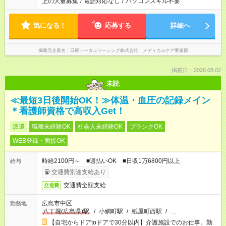
上の大量募集
/
電話対応なし
/
パソコンスキル不要
気になる！
応募する
詳細へ
掲載元企業名
日研トータルソーシング株式会社 メディカルケア事業部
掲載日：2026.08.02
未読
≪最短3日後開始OK！≫体温・血圧の記録メイン
＊看護師資格で高収入Get！
派遣
職種未経験OK
社会人未経験OK
ブランクOK
WEB登録・面接OK
時給2100円～ ■週払いOK ■日収1万6800円以上
給与
交通費別途支給あり
交通費全額支給
交通費
広島市中区
勤務地
八丁堀(広島県)駅
/
小網町駅
/
紙屋町西駅
/
…
【自宅からドアtoドアで30分以内】介護施設でのお仕事。勤