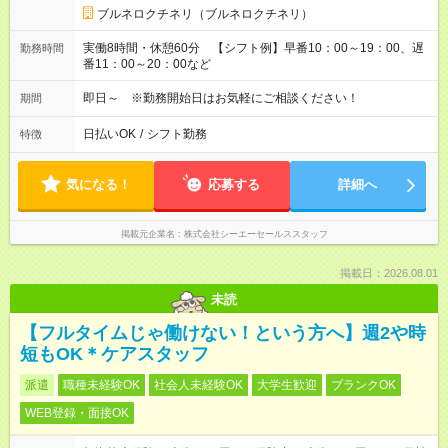
ブルネロクチネリ（ブルネロクチネリ）
実働8時間・休憩60分 【シフト例】早番10：00～19：00、遅
勤務時間
番11：00～20：00など
即日～ ※勤務開始日はお気軽にご相談ください！
期間
日払いOK
/
シフト勤務
特徴
気になる！
応募する
詳細へ
掲載元企業名
株式会社シーエーセールススタッフ
掲載日：2026.08.01
未読
【フルタイムじゃ働けない！という方へ】週2や時
短もOK＊ケアスタッフ
派遣
職種未経験OK
社会人未経験OK
大学生歓迎
ブランクOK
WEB登録・面接OK