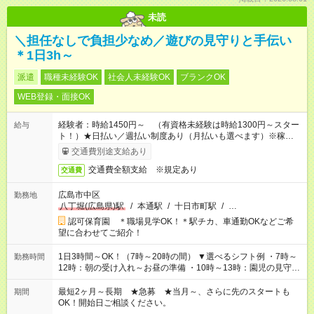
未読
＼担任なしで負担少なめ／遊びの見守りと手伝い
＊1日3h～
派遣
職種未経験OK
社会人未経験OK
ブランクOK
WEB登録・面接OK
経験者：時給1450円～ （有資格未経験は時給1300円～スター
給与
ト！）★日払い／週払い制度あり（月払いも選べます）※稼働開
始時は手続き完了次第のお支払いとなります★フルタイムできる
交通費別途支給あり
方は100円アップ！
交通費全額支給 ※規定あり
交通費
広島市中区
勤務地
八丁堀(広島県)駅
/
本通駅
/
十日市町駅
/
…
認可保育園 ＊職場見学OK！＊駅チカ、車通勤OKなどご希
望に合わせてご紹介！
1日3時間～OK！（7時～20時の間） ▼選べるシフト例 ・7時～
勤務時間
12時：朝の受け入れ～お昼の準備 ・10時～13時：園児の見守り
～お昼の補助 ・9時～16時：帰りの会まで！子供の成長を見守
る ・15時～20時：夜のお迎えサポート ※残業なし！
最短2ヶ月～長期 ★急募 ★当月～、さらに先のスタートも
期間
OK！開始日ご相談ください。