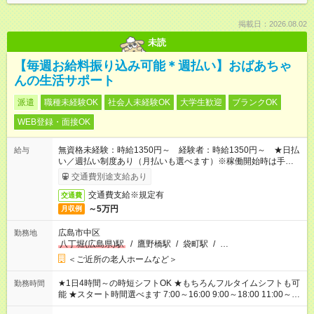
掲載日：2026.08.02
未読
【毎週お給料振り込み可能＊週払い】おばあちゃ
んの生活サポート
派遣
職種未経験OK
社会人未経験OK
大学生歓迎
ブランクOK
WEB登録・面接OK
無資格未経験：時給1350円～ 経験者：時給1350円～ ★日払
給与
い／週払い制度あり（月払いも選べます）※稼働開始時は手続き
完了次第のお支払いとなります。
交通費別途支給あり
交通費支給※規定有
交通費
～5万円
月収例
広島市中区
勤務地
八丁堀(広島県)駅
/
鷹野橋駅
/
袋町駅
/
…
＜ご近所の老人ホームなど＞
★1日4時間～の時短シフトOK ★もちろんフルタイムシフトも可
勤務時間
能 ★スタート時間選べます 7:00～16:00 9:00～18:00 11:00～
20:00 など 残業なし！ ※Wワークの場合、他のお仕事と合わせ