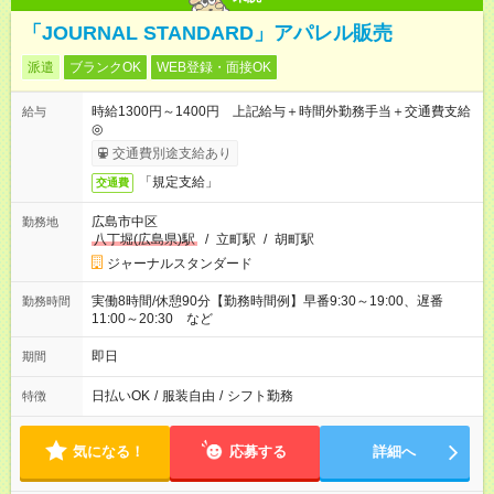
「JOURNAL STANDARD」アパレル販売
派遣
ブランクOK
WEB登録・面接OK
時給1300円～1400円 上記給与＋時間外勤務手当＋交通費支給
給与
◎
交通費別途支給あり
「規定支給」
交通費
広島市中区
勤務地
八丁堀(広島県)駅
/
立町駅
/
胡町駅
ジャーナルスタンダード
実働8時間/休憩90分【勤務時間例】早番9:30～19:00、遅番
勤務時間
11:00～20:30 など
即日
期間
日払いOK
/
服装自由
/
シフト勤務
特徴
気になる！
応募する
詳細へ