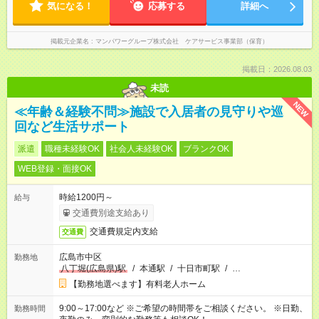
気になる！
応募する
詳細へ
掲載元企業名
マンパワーグループ株式会社 ケアサービス事業部（保育）
掲載日：2026.08.03
未読
NEW
≪年齢＆経験不問≫施設で入居者の見守りや巡
回など生活サポート
派遣
職種未経験OK
社会人未経験OK
ブランクOK
WEB登録・面接OK
時給1200円～
給与
交通費別途支給あり
交通費規定内支給
交通費
広島市中区
勤務地
八丁堀(広島県)駅
/
本通駅
/
十日市町駅
/
…
【勤務地選べます】有料老人ホーム
9:00～17:00など ※ご希望の時間帯をご相談ください。 ※日勤、
勤務時間