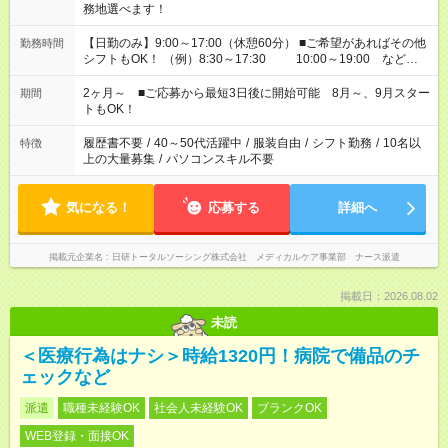
務地選べます！
【日勤のみ】9:00～17:00（休憩60分） ■ご希望があればその他
勤務時間
シフトもOK！ （例）8:30～17:30 10:00～19:00 など
「家族とお休みを合わせたい」 「できれば残業はしたくない」
など、あなたのご希望に沿ったお仕事をご紹介します！ ※Wワ
2ヶ月～ ■ご応募から最短3日後に開始可能 8月～、9月スター
期間
ーク希望の方へ 今ご覧のお仕事で希望する勤務時間と、もう1つ
トもOK！
のお仕事の勤務時間。 合計で週40時間を超える場合は応募でき
ません
履歴書不要
/
40～50代活躍中
/
服装自由
/
シフト勤務
/
10名以
特徴
上の大量募集
/
パソコンスキル不要
気になる！
応募する
詳細へ
掲載元企業名
日研トータルソーシング株式会社 メディカルケア事業部 ナース派遣
掲載日：2026.08.02
未読
＜医療行為はナシ＞時給1320円！病院で備品のチ
ェックなど
派遣
職種未経験OK
社会人未経験OK
ブランクOK
WEB登録・面接OK