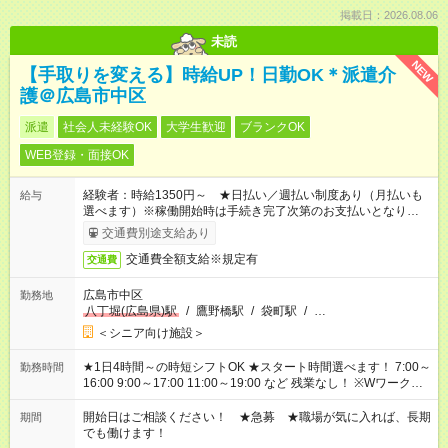
掲載日：2026.08.06
未読
NEW
【手取りを変える】時給UP！日勤OK＊派遣介
護＠広島市中区
派遣
社会人未経験OK
大学生歓迎
ブランクOK
WEB登録・面接OK
経験者：時給1350円～ ★日払い／週払い制度あり（月払いも
給与
選べます）※稼働開始時は手続き完了次第のお支払いとなりま
す。
交通費別途支給あり
交通費全額支給※規定有
交通費
広島市中区
勤務地
八丁堀(広島県)駅
/
鷹野橋駅
/
袋町駅
/
…
＜シニア向け施設＞
★1日4時間～の時短シフトOK ★スタート時間選べます！ 7:00～
勤務時間
16:00 9:00～17:00 11:00～19:00 など 残業なし！ ※Wワークの
場合、他のお仕事と合わせ週40時間超の就業はご案内できませ
ん ※法令に基づき、週20時間以上勤務は社会保険への加入対象
開始日はご相談ください！ ★急募 ★職場が気に入れば、長期
期間
となります ※労働者派遣法（日雇い派遣の原則禁止）により、
でも働けます！
短時間・短期間の就業はご案内が難しい場合があります