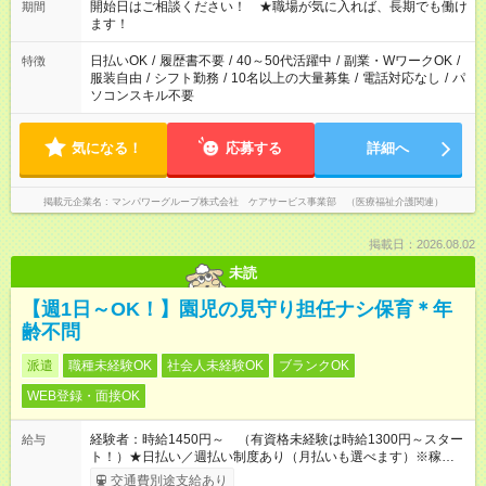
週40時間超の就業はご案内できません ※法令に基づき、週20時
開始日はご相談ください！ ★職場が気に入れば、長期でも働け
期間
間以上勤務は社会保険への加入対象となります ※労働者派遣法
ます！
（日雇い派遣の原則禁止）により、短時間・短期間の就業はご
案内が難しい場合があります
日払いOK
/
履歴書不要
/
40～50代活躍中
/
副業・WワークOK
/
特徴
服装自由
/
シフト勤務
/
10名以上の大量募集
/
電話対応なし
/
パ
ソコンスキル不要
気になる！
応募する
詳細へ
掲載元企業名
マンパワーグループ株式会社 ケアサービス事業部 （医療福祉介護関連）
掲載日：2026.08.02
未読
【週1日～OK！】園児の見守り担任ナシ保育＊年
齢不問
派遣
職種未経験OK
社会人未経験OK
ブランクOK
WEB登録・面接OK
経験者：時給1450円～ （有資格未経験は時給1300円～スター
給与
ト！）★日払い／週払い制度あり（月払いも選べます）※稼働開
始時は手続き完了次第のお支払いとなります★フルタイムできる
交通費別途支給あり