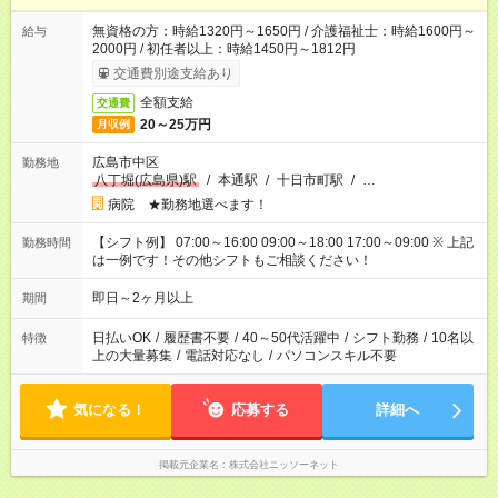
無資格の方：時給1320円～1650円 / 介護福祉士：時給1600円～
給与
2000円 / 初任者以上：時給1450円～1812円
交通費別途支給あり
全額支給
交通費
20～25万円
月収例
広島市中区
勤務地
八丁堀(広島県)駅
/
本通駅
/
十日市町駅
/
…
病院 ★勤務地選べます！
【シフト例】 07:00～16:00 09:00～18:00 17:00～09:00 ※ 上記
勤務時間
は一例です！その他シフトもご相談ください！
即日～2ヶ月以上
期間
日払いOK
/
履歴書不要
/
40～50代活躍中
/
シフト勤務
/
10名以
特徴
上の大量募集
/
電話対応なし
/
パソコンスキル不要
気になる！
応募する
詳細へ
掲載元企業名
株式会社ニッソーネット