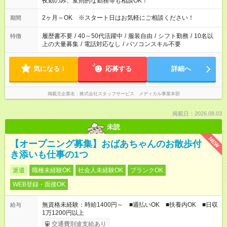
夜勤のみ、変則的な勤務等も相談OK！
2ヶ月～OK ※スタート日はお気軽にご相談ください！
期間
履歴書不要
/
40～50代活躍中
/
服装自由
/
シフト勤務
/
10名以
特徴
上の大量募集
/
電話対応なし
/
パソコンスキル不要
気になる！
応募する
詳細へ
掲載元企業名
株式会社スタッフサービス メディカル事業本部
掲載日：2026.08.03
未読
NEW
【オープニング募集】おばあちゃんのお散歩付
き添いも仕事の1つ
派遣
職種未経験OK
社会人未経験OK
ブランクOK
WEB登録・面接OK
無資格未経験：時給1400円～ ■週払いOK ■扶養内OK ■日収
給与
1万1200円以上
交通費別途支給あり