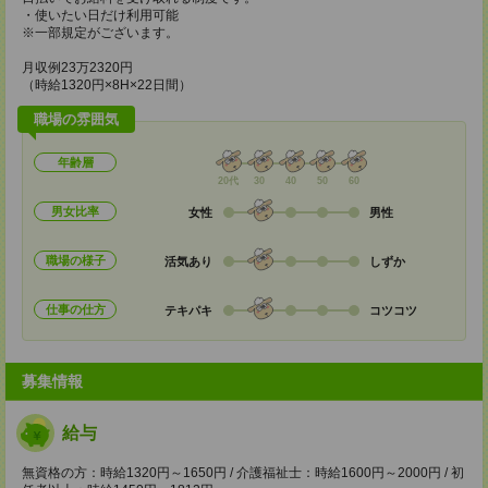
・使いたい日だけ利用可能
※一部規定がございます。
月収例23万2320円
（時給1320円×8H×22日間）
職場の雰囲気
年齢層
20代
30
40
50
60
男女比率
女性
男性
職場の様子
活気あり
しずか
仕事の仕方
テキパキ
コツコツ
募集情報
給与
無資格の方：時給1320円～1650円 / 介護福祉士：時給1600円～2000円 / 初