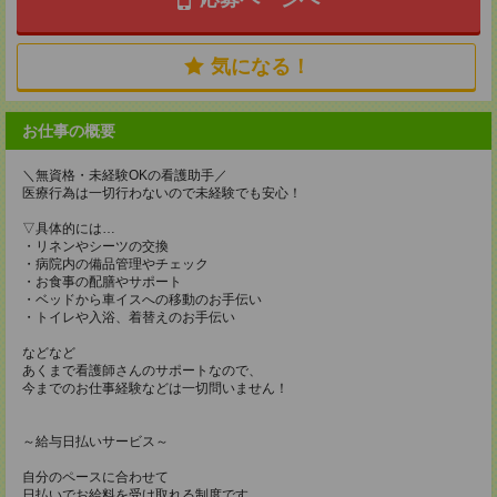
気になる！
お仕事の概要
＼無資格・未経験OKの看護助手／
医療行為は一切行わないので未経験でも安心！
▽具体的には…
・リネンやシーツの交換
・病院内の備品管理やチェック
・お食事の配膳やサポート
・ベッドから車イスへの移動のお手伝い
・トイレや入浴、着替えのお手伝い
などなど
あくまで看護師さんのサポートなので、
今までのお仕事経験などは一切問いません！
～給与日払いサービス～
自分のペースに合わせて
日払いでお給料を受け取れる制度です。