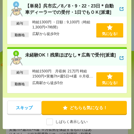
【単発】呉市広／8／8・9・22・23日＊自動
シェア
ツイート
ブックマーク
車ディーラーでの受付・1日でもＯＫ[派遣]
時給1300円 ・日額：9,100円（時給
給与
1,300円×7時間）
あなたの閲覧履歴からの
広駅から徒歩9分
気になる!
勤務地
おすすめ
未経験OK！残業ほぼなし▼広島で受付[派遣]
【単発】呉市広／8／8・9・22・23日＊自動車ディー
ラーでの受付・1日でもＯＫ[派遣]
時給1500円 月収例 21万円 時給
給与
1500円×実働7h×週5日×4週 ※月収例
[給 与]
時給1300円 ・日額：9,100円（時給1,300
を保証するものではありません。※給
広島駅から徒歩5分
気になる!
勤務地
円×7時間）
与即受取りサービス利用可（利用条件
有）
[交通費]
・自転車通勤可 ・車通勤可(駐車場無料)
気になる！
[勤務地]
広駅から徒歩9分
スキップ
どちらも気になる！
未経験OK！残業ほぼなし▼広島で受付[派遣]
しばらく表示しない
[給 与]
時給1500円 月収例 21万円 時給1500円×
実働7h×週5日×4週 ※月収例を保証するものではあ