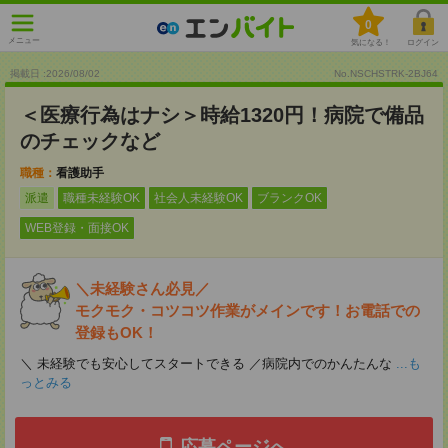
0
メニュー
気になる！
ログイン
掲載日 :2026
/
08
/
02
No.NSCHSTRK-2BJ64
＜医療行為はナシ＞時給1320円！病院で備品
のチェックなど
職種：
看護助手
派遣
職種未経験OK
社会人未経験OK
ブランクOK
WEB登録・面接OK
＼未経験さん必見／
モクモク・コツコツ作業がメインです！お電話での
登録もOK！
＼ 未経験でも安心してスタートできる ／病院内でのかんたんな
...も
っとみる
応募ページへ