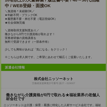
10名以上の大量募集 / 履歴書不要 / 40～50代活躍
中 / WEB登録・面接OK
＼無資格＊未経験OK／
★年齢不問・ブランクOK
★履歴書不要・来社不要（電話登録OK）
★社会保険完備
＼資格取得支援制度あり／
働きながら0円で介護資格が取れます！
実務者研修の資格講座を
無料で受講できます（一部条件有）
少しでも興味があれば「気になる」をクリック！
※こちらは求人例です。ご希望にあわせて幅広くご提案いたします。
派遣会社情報
株式会社ニッソーネット
労働者派遣事業許可番号:派27－029007
働きながら介護資格が0円で取れる★福祉業界の老舗人
材会社です
ニッソーネットは介護・保育・看護に特化した人材サービス会社です。福祉