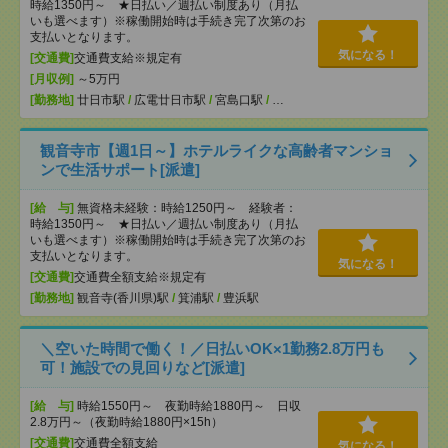
時給1350円～ ★日払い／週払い制度あり（月払
いも選べます）※稼働開始時は手続き完了次第のお
支払いとなります。
気になる！
[交通費]
交通費支給※規定有
[月収例]
～5万円
[勤務地]
廿日市駅
/
広電廿日市駅
/
宮島口駅
/
…
観音寺市【週1日～】ホテルライクな高齢者マンショ
ンで生活サポート[派遣]
[給 与]
無資格未経験：時給1250円～ 経験者：
時給1350円～ ★日払い／週払い制度あり（月払
いも選べます）※稼働開始時は手続き完了次第のお
支払いとなります。
気になる！
[交通費]
交通費全額支給※規定有
[勤務地]
観音寺(香川県)駅
/
箕浦駅
/
豊浜駅
＼空いた時間で働く！／日払いOK×1勤務2.8万円も
可！施設での見回りなど[派遣]
[給 与]
時給1550円～ 夜勤時給1880円～ 日収
2.8万円～（夜勤時給1880円×15h）
[交通費]
交通費全額支給
気になる！