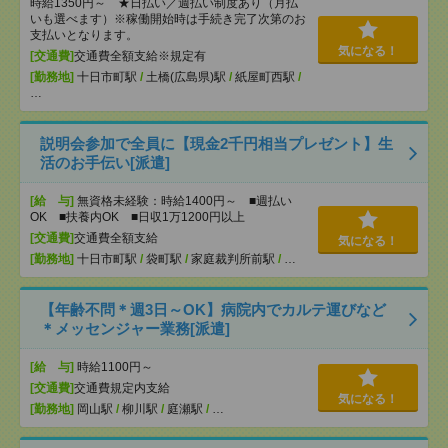
時給1350円～ ★日払い／週払い制度あり（月払
いも選べます）※稼働開始時は手続き完了次第のお
支払いとなります。
気になる！
[交通費]
交通費全額支給※規定有
[勤務地]
十日市町駅
/
土橋(広島県)駅
/
紙屋町西駅
/
…
説明会参加で全員に【現金2千円相当プレゼント】生
活のお手伝い[派遣]
[給 与]
無資格未経験：時給1400円～ ■週払い
OK ■扶養内OK ■日収1万1200円以上
[交通費]
交通費全額支給
気になる！
[勤務地]
十日市町駅
/
袋町駅
/
家庭裁判所前駅
/
…
【年齢不問＊週3日～OK】病院内でカルテ運びなど
＊メッセンジャー業務[派遣]
[給 与]
時給1100円～
[交通費]
交通費規定内支給
気になる！
[勤務地]
岡山駅
/
柳川駅
/
庭瀬駅
/
…