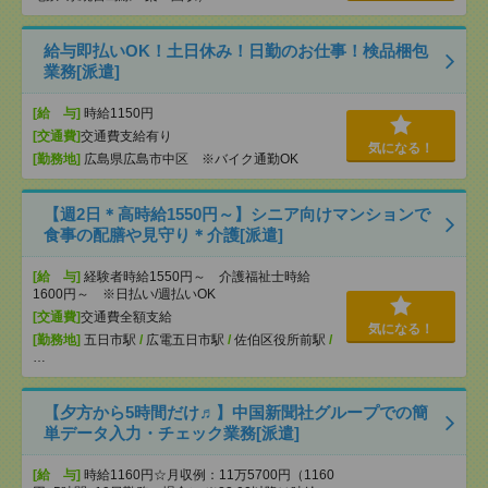
給与即払いOK！土日休み！日勤のお仕事！検品梱包
業務[派遣]
[給 与]
時給1150円
[交通費]
交通費支給有り
気になる！
[勤務地]
広島県広島市中区 ※バイク通勤OK
【週2日＊高時給1550円～】シニア向けマンションで
食事の配膳や見守り＊介護[派遣]
[給 与]
経験者時給1550円～ 介護福祉士時給
1600円～ ※日払い/週払いOK
[交通費]
交通費全額支給
気になる！
[勤務地]
五日市駅
/
広電五日市駅
/
佐伯区役所前駅
/
…
【夕方から5時間だけ♬】中国新聞社グループでの簡
単データ入力・チェック業務[派遣]
[給 与]
時給1160円☆月収例：11万5700円（1160