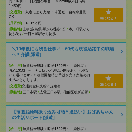
円×5時間×19日勤務の場合） ※22:00以降は時給
1,450円
[交通費]
・規定により支給 ・車通勤・自転車通勤
OK
気になる！
[月収例]
10～15万円
[勤務地]
土橋(広島県)駅から徒歩5分
/
本川町駅から
徒歩8分
/
十日市町駅から徒歩
＼10年後にも残る仕事／～60代も現役活躍中の職場
へ＊介護[派遣]
[給 与]
無資格未経験：時給1350円～ 経験者：
時給1350円～ ★日払い／週払い制度あり（月払
いも選べます）※稼働開始時は手続き完了次第のお
支払いとなります。
気になる！
[交通費]
交通費全額支給※規定有
[勤務地]
五日市駅
/
広電五日市駅
/
佐伯区役所前駅
/
…
【毎週お給料振り込み可能＊週払い】おばあちゃん
の生活サポート[派遣]
[給 与]
無資格未経験：時給1350円～ 経験者：