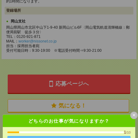
約1時間になります。
登録場所
岡山支社
岡山県岡山市北区中山下1-9-40 新岡山ビル6F〈岡山電気軌道清輝橋線：郵
便局前駅 徒歩３分〉
TEL：0120-921-871
MAIL：
worker@nissonet.co.jp
担当：採用担当者宛
受付可能日時：9:30-19:00 ※電話受付時間⇒9:30-21:00
応募ページへ
気になる！
×
どちらのお仕事が気になりますか？
メール
LINE
で送る
で送る
1
/10