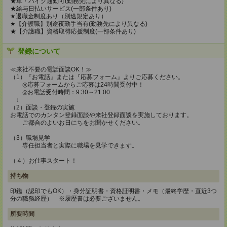
★車・バイク通勤可(勤務先により異なる)
★給与日払いサービス(一部条件あり)
★退職金制度あり（別途規定あり）
★【介護職】別途夜勤手当有(勤務先により異なる)
★【介護職】資格取得応援制度(一部条件あり)
登録について
≪来社不要の電話面談OK！≫
（1）『お電話』または『応募フォーム』よりご応募ください。
◎応募フォームからご応募は24時間受付中！
◎お電話受付時間：9:30～21:00
↓
（2）面談・登録の実施
お電話でのカンタン登録面談や来社登録面談を実施しております。
ご都合のよいお日にちをお聞かせください。
（3）職場見学
専任担当者と実際に職場を見学できます。
（４）お仕事スタート！
持ち物
印鑑（認印でもOK）・身分証明書・資格証明書・メモ（最終学歴・直近3つ
分の職務経歴） ※履歴書は必要ございません。
所要時間