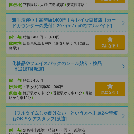
[勤務地]
下祇園駅
/
大町(広島県)駅
/
安芸長束駅
/
…
若手活躍中！高時給1400円！キレイな百貨店［カー
ドカウンターの受付］20～(hs1cp02)[アルバイト]
[給 与]
時給1,400円～1,400円
[勤務地]
広島県広島市中区（最寄り駅：八丁堀(広
気になる！
島県)）
化粧品やフェイスパックのシール貼り・検品
_H121676[派遣]
[給 与]
時給1,450円
[交通費]
上限あり(月額)30、000円
気になる！
[勤務地]
瀬戸駅から車8分
/
香登駅から車13分
/
長船
駅から車12分
/
…
【フルタイムじゃ働けない！という方へ】週2や時短
もOK＊ケアスタッフ[派遣]
[給 与]
無資格未経験：時給1350円～ 経験者：