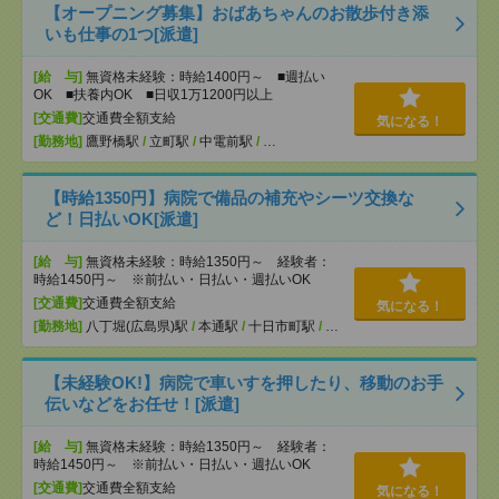
【オープニング募集】おばあちゃんのお散歩付き添
いも仕事の1つ[派遣]
[給 与]
無資格未経験：時給1400円～ ■週払い
OK ■扶養内OK ■日収1万1200円以上
[交通費]
交通費全額支給
気になる！
[勤務地]
鷹野橋駅
/
立町駅
/
中電前駅
/
…
【時給1350円】病院で備品の補充やシーツ交換な
ど！日払いOK[派遣]
[給 与]
無資格未経験：時給1350円～ 経験者：
時給1450円～ ※前払い・日払い・週払いOK
[交通費]
交通費全額支給
気になる！
[勤務地]
八丁堀(広島県)駅
/
本通駅
/
十日市町駅
/
…
【未経験OK!】病院で車いすを押したり、移動のお手
伝いなどをお任せ！[派遣]
[給 与]
無資格未経験：時給1350円～ 経験者：
時給1450円～ ※前払い・日払い・週払いOK
[交通費]
交通費全額支給
気になる！