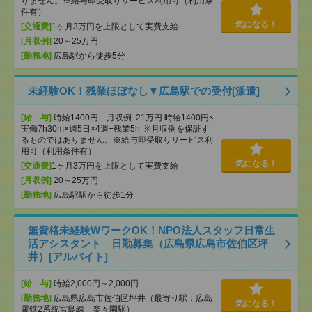
りません。※給与即受取りサービス利用可（利用条
件有）
気になる！
[交通費]
1ヶ月3万円を上限として実費支給
[月収例]
20～25万円
[勤務地]
広島駅から徒歩5分
未経験OK！残業ほぼなし▼広島駅での受付[派遣]
[給 与]
時給1400円 月収例 21万円 時給1400円×
実働7h30m×週5日×4週+残業5h ※月収例を保証す
るものではありません。※給与即受取りサービス利
用可（利用条件有）
気になる！
[交通費]
1ヶ月3万円を上限として実費支給
[月収例]
20～25万円
[勤務地]
広島駅駅から徒歩1分
無資格未経験WワークOK！NPO法人スタッフ日常生
活アシスタント 日勤募集（広島県広島市佐伯区坪
井）[アルバイト]
[給 与]
時給2,000円～2,000円
[勤務地]
広島県広島市佐伯区坪井（最寄り駅：広島
気になる！
電鉄2系統宮島線 楽々園駅）