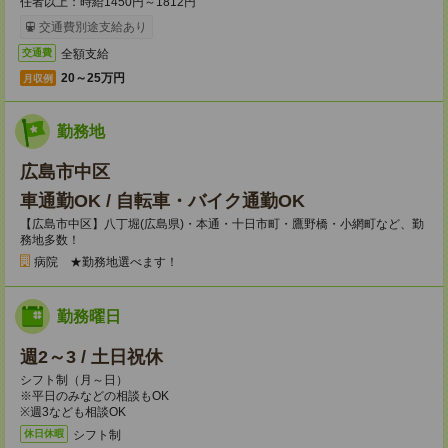
任者以上：時給1450円～1812円
交通費別途支給あり
全額支給
交通費
20～25万円
月収例
勤務地
広島市中区
車通勤OK / 自転車・バイク通勤OK
【広島市中区】八丁堀(広島県)・本通・十日市町・鷹野橋・小網町など、勤
務地多数！
病院 ★勤務地選べます！
勤務曜日
週2～3 / 土日祝休
シフト制（月～日）
※平日のみなどの相談もOK
※週3なども相談OK
シフト制
休日休暇