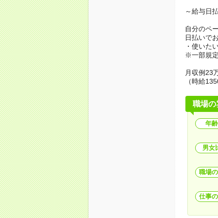
～給与日
自分のペ
日払いで
・使いた
※一部規
月収例23万
（時給135
職場の
年齢
男女
職場の
仕事の