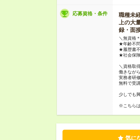
応募資格・条件
職種未経験
上の大量募
録・面接
＼無資格＊
★年齢不問
★履歴書不
★社会保
＼資格取
働きながら
実務者研
無料で受
少しでも
※こちら
気に