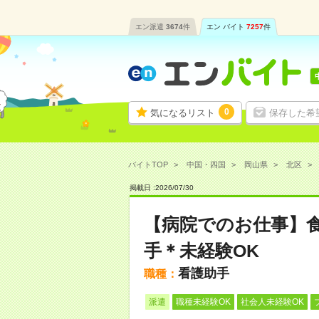
エン派遣
3674
件
エン バイト
7257
件
0
気になるリスト
保存した希
バイトTOP
中国・四国
岡山県
北区
掲載日 :
2026
/
07
/
30
【病院でのお仕事】
手＊未経験OK
看護助手
職種：
派遣
職種未経験OK
社会人未経験OK