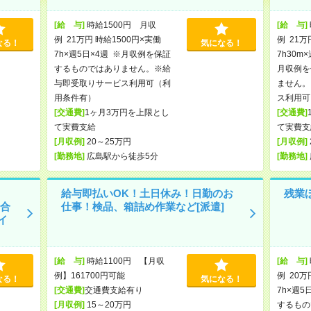
[給 与]
時給1500円 月収
[給 与]
例 21万円 時給1500円×実働
例 21万
なる！
気になる！
7h×週5日×4週 ※月収例を保証
7h30m
するものではありません。※給
月収例を
与即受取りサービス利用可（利
ません。
用条件有）
ス利用可
[交通費]
1ヶ月3万円を上限とし
[交通費]
て実費支給
て実費支
[月収例]
20～25万円
[月収例]
[勤務地]
広島駅から徒歩5分
[勤務地]
給与即払いOK！土日休み！日勤のお
残業
！合
仕事！検品、箱詰め作業など[派遣]
イ
[給 与]
時給1100円 【月収
[給 与]
例】161700円可能
例 20万
なる！
気になる！
[交通費]
交通費支給有り
7h×週5
[月収例]
15～20万円
するもの