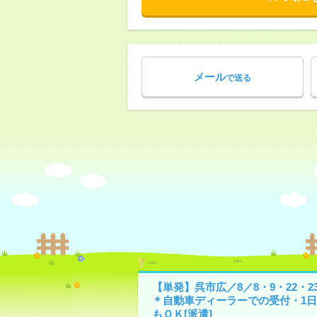
メール
で送る
【単発】呉市広／8／8・9・22・2
＊自動車ディーラーでの受付・1日
もＯＫ[派遣]