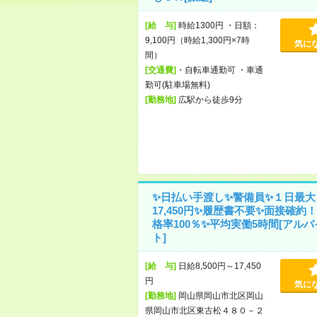
[給 与]
時給1300円 ・日額：
9,100円（時給1,300円×7時
気に
間）
[交通費]
・自転車通勤可 ・車通
勤可(駐車場無料)
[勤務地]
広駅から徒歩9分
✨日払い手渡し✨警備員✨１日最大
17,450円✨履歴書不要✨面接確約
格率100％✨平均実働5時間[アルバ
ト]
[給 与]
日給8,500円～17,450
円
気に
[勤務地]
岡山県岡山市北区岡山
県岡山市北区東古松４８０－２