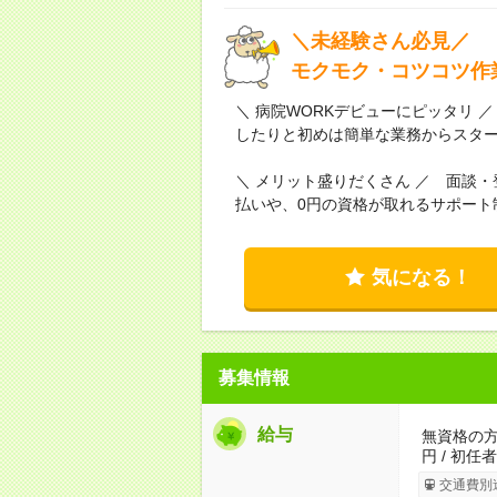
＼未経験さん必見／
モクモク・コツコツ作
＼ 病院WORKデビューにピッタリ
したりと初めは簡単な業務からスタ
＼ メリット盛りだくさん ／ 面談
払いや、0円の資格が取れるサポート
気になる！
募集情報
給与
無資格の方：
円 / 初任
交通費別