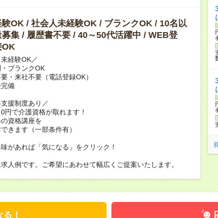
OK / 社会人未経験OK / ブランクOK / 10名以
集 / 履歴書不要 / 40～50代活躍中 / WEB登
OK
未経験OK／
・ブランクOK
要・来社不要（電話登録OK）
険完備
得支援制度あり／
0円で介護資格が取れます！
修の資格講座を
講できます（一部条件有）
興味があれば「気になる」をクリック！
は求人例です。ご希望にあわせて幅広くご提案いたします。
なる！