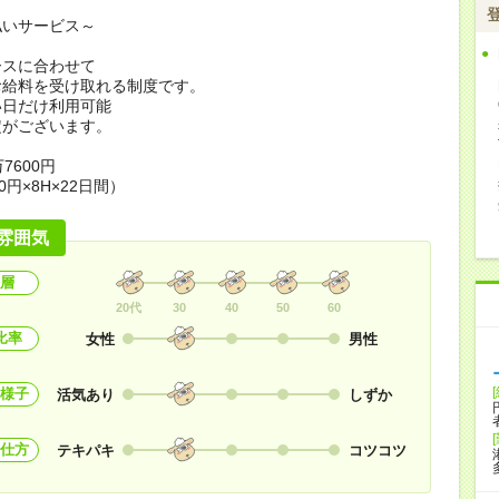
払いサービス～
ースに合わせて
お給料を受け取れる制度です。
い日だけ利用可能
定がございます。
7600円
0円×8H×22日間）
雰囲気
層
20代
30
40
50
60
比率
女性
男性
様子
活気あり
しずか
仕方
テキパキ
コツコツ