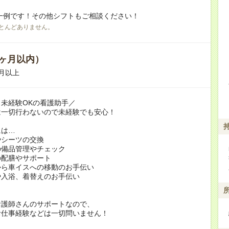
一例です！その他シフトもご相談ください！
とんどありません。
ヶ月以内）
月以上
未経験OKの看護助手／
は一切行わないので未経験でも安心！
には…
やシーツの交換
の備品管理やチェック
の配膳やサポート
から車イスへの移動のお手伝い
や入浴、着替えのお手伝い
看護師さんのサポートなので、
お仕事経験などは一切問いません！