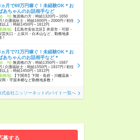
3ヵ月で69万円稼ぐ！未経験OK＊お
ばあちゃんのお話相手など
[給 与]
無資格の方：時給1320円～1650
円 / 介護福祉士：時給1600円～2000円 / 初任
者以上：時給1450円～1812円
[勤務地]
【広島市安佐北区】井原市・可部・
安芸矢口・上深川・白木山など、勤務地多
数！
3ヵ月で71万円稼ぐ！未経験OK＊お
ばあちゃんのお話相手など＊
[給 与]
無資格の方：時給1350円～1687
円 / 介護福祉士：時給1550円～1937円 / 初任
者以上：時給1450円～1812円
[勤務地]
【下関市】下関・長府・川棚温泉・
安岡・宇賀本郷など勤務地多数！
株式会社ニッソーネットのバイト一覧へ
応募する