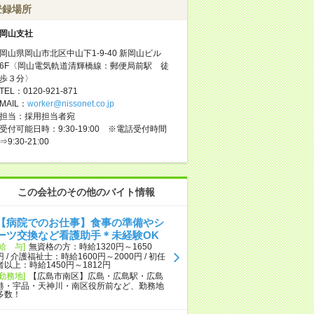
登録場所
岡山支社
岡山県岡山市北区中山下1-9-40 新岡山ビル
6F〈岡山電気軌道清輝橋線：郵便局前駅 徒
歩３分〉
TEL：0120-921-871
MAIL：
worker@nissonet.co.jp
担当：採用担当者宛
受付可能日時：9:30-19:00 ※電話受付時間
⇒9:30-21:00
この会社のその他のバイト情報
【病院でのお仕事】食事の準備やシ
ーツ交換など看護助手＊未経験OK
[給 与]
無資格の方：時給1320円～1650
円 / 介護福祉士：時給1600円～2000円 / 初任
者以上：時給1450円～1812円
[勤務地]
【広島市南区】広島・広島駅・広島
港・宇品・天神川・南区役所前など、勤務地
多数！