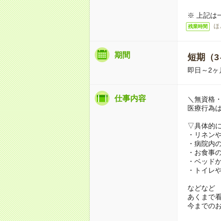
※ 上記は
ほ
残業時間
期間
短期（3
即日～2ヶ
仕事内容
＼無資格・
医療行為
▽具体的
・リネン
・病院内
・お食事
・ベッド
・トイレ
などなど
あくまで
今までの