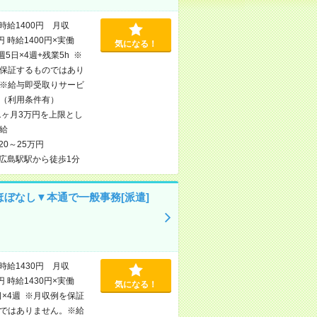
時給1400円 月収
円 時給1400円×実働
気になる！
×週5日×4週+残業5h ※
保証するものではあり
※給与即受取りサービ
（利用条件有）
1ヶ月3万円を上限とし
給
20～25万円
広島駅駅から徒歩1分
ほぼなし▼本通で一般事務[派遣]
時給1430円 月収
円 時給1430円×実働
気になる！
日×4週 ※月収例を保証
ではありません。※給