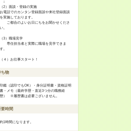
↓
（2）面談・登録の実施
お電話でのカンタン登録面談や来社登録面談
を実施しております。
ご都合のよいお日にちをお聞かせくださ
い。
（3）職場見学
専任担当者と実際に職場を見学できま
す。
（４）お仕事スタート！
持ち物
印鑑（認印でもOK）・身分証明書・資格証明
書・メモ（最終学歴・直近3つ分の職務経
歴） ※履歴書は必要ございません。
所要時間
約1時間になります。