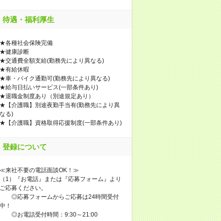
待遇・福利厚生
★各種社会保険完備
★健康診断
★交通費全額支給(勤務先により異なる)
★有給休暇
★車・バイク通勤可(勤務先により異なる)
★給与日払いサービス(一部条件あり)
★退職金制度あり（別途規定あり）
★【介護職】別途夜勤手当有(勤務先により異
なる)
★【介護職】資格取得応援制度(一部条件あり)
登録について
≪来社不要の電話面談OK！≫
（1）『お電話』または『応募フォーム』より
ご応募ください。
◎応募フォームからご応募は24時間受付
中！
◎お電話受付時間：9:30～21:00