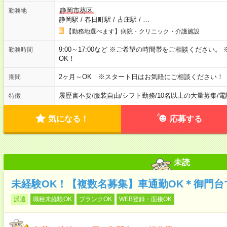
静岡市葵区
勤務地
静岡駅
/
春日町駅
/
古庄駅
/
…
【勤務地選べます】病院・クリニック・介護施設
9:00～17:00など ※ご希望の時間帯をご相談ください
勤務時間
OK！
2ヶ月～OK ※スタート日はお気軽にご相談ください！
期間
履歴書不要
/
服装自由
/
シフト勤務
/
10名以上の大量募集
/
電
特徴
気になる！
応募する
未読
未経験OK！【複数名募集】車通勤OK＊御門台
派遣
職種未経験OK
ブランクOK
WEB登録・面接OK