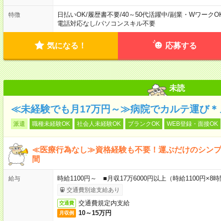
日払いOK
/
履歴書不要
/
40～50代活躍中
/
副業・WワークO
特徴
電話対応なし
/
パソコンスキル不要
気になる！
応募する
未読
≪未経験でも月17万円～≫病院でカルテ運び＊
派遣
職種未経験OK
社会人未経験OK
ブランクOK
WEB登録・面接OK
≪医療行為なし≫資格経験も不要！運ぶだけのシン
間
時給1100円～ ■月収17万6000円以上（時給1100円×8時
給与
交通費別途支給あり
交通費規定内支給
交通費
10～15万円
月収例