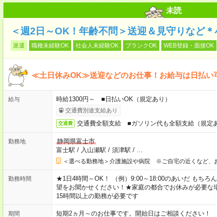
未読
＜週2日～OK！年齢不問＞送迎＆見守りなど
派遣
職種未経験OK
社会人未経験OK
ブランクOK
WEB登録・面接OK
≪土日休みOK≫送迎などのお仕事！お給与は日払い
時給1300円～ ■日払いOK（規定あり）
給与
交通費別途支給あり
交通費全額支給 ■ガソリン代も全額支給（規定
交通費
静岡県富士市
勤務地
富士駅
/
入山瀬駅
/
須津駅
/
…
＜選べる勤務地＞介護施設や病院 ※ご自宅の近くなど、
★1日4時間～OK！ （例）9:00～18:00のあいだ も
勤務時間
望をお聞かせください！★家庭の都合でお休みが必要な
15時間以上の勤務が必要です
短期2ヵ月～のお仕事です。開始日はご相談ください！
期間