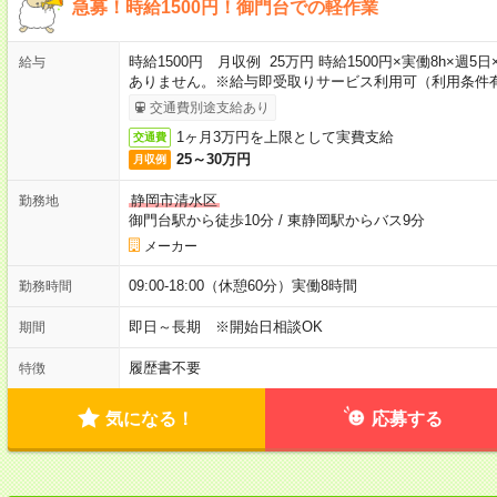
急募！時給1500円！御門台での軽作業
時給1500円 月収例 25万円 時給1500円×実働8h×週
給与
ありません。※給与即受取りサービス利用可（利用条件
交通費別途支給あり
1ヶ月3万円を上限として実費支給
交通費
25～30万円
月収例
静岡市清水区
勤務地
御門台駅から徒歩10分
/
東静岡駅からバス9分
メーカー
09:00-18:00（休憩60分）実働8時間
勤務時間
即日～長期 ※開始日相談OK
期間
履歴書不要
特徴
気になる！
応募する