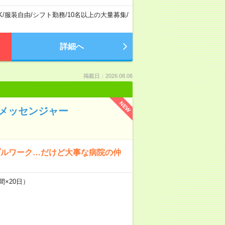
K
/
服装自由
/
シフト勤務
/
10名以上の大量募集
/
詳細へ
掲載日：2026.08.06
NEW
メッセンジャー
プルワーク…だけど大事な病院の仲
間×20日）