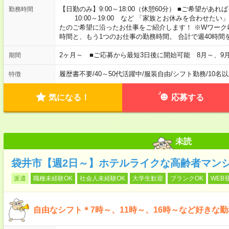
【日勤のみ】9:00～18:00（休憩60分） ■ご希望があれば
勤務時間
10:00～19:00 など 「家族とお休みを合わせたい
たのご希望に沿ったお仕事をご紹介します！ ※Wワーク
時間と、もう1つのお仕事の勤務時間。 合計で週40時
2ヶ月～ ■ご応募から最短3日後に開始可能 8月～、9
期間
履歴書不要
/
40～50代活躍中
/
服装自由
/
シフト勤務
/
10名
特徴
気になる！
応募する
未読
袋井市【週2日～】ホテルライクな高齢者マン
派遣
職種未経験OK
社会人未経験OK
大学生歓迎
ブランクOK
WEB
自由なシフト＊7時～、11時～、16時～など好きな