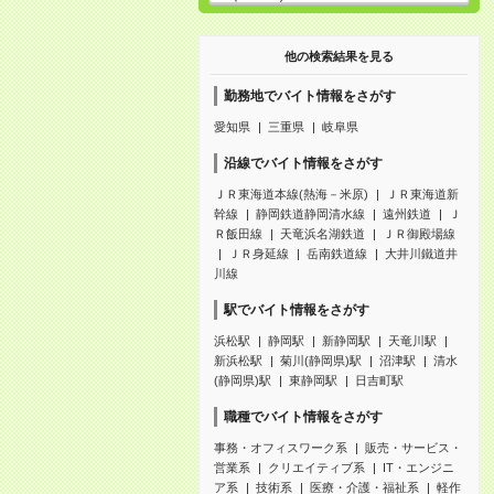
他の検索結果を見る
勤務地でバイト情報をさがす
愛知県
三重県
岐阜県
沿線でバイト情報をさがす
ＪＲ東海道本線(熱海－米原)
ＪＲ東海道新
幹線
静岡鉄道静岡清水線
遠州鉄道
Ｊ
Ｒ飯田線
天竜浜名湖鉄道
ＪＲ御殿場線
ＪＲ身延線
岳南鉄道線
大井川鐵道井
川線
駅でバイト情報をさがす
浜松駅
静岡駅
新静岡駅
天竜川駅
新浜松駅
菊川(静岡県)駅
沼津駅
清水
(静岡県)駅
東静岡駅
日吉町駅
職種でバイト情報をさがす
事務・オフィスワーク系
販売・サービス・
営業系
クリエイティブ系
IT・エンジニ
ア系
技術系
医療・介護・福祉系
軽作