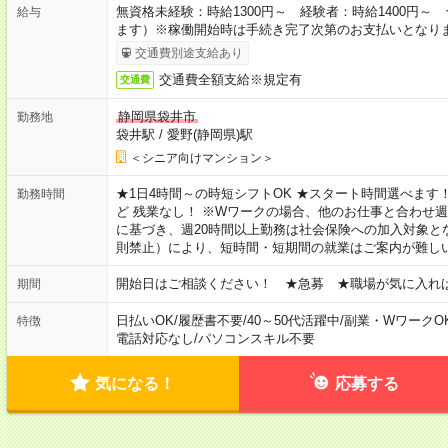
無資格未経験：時給1300円～ 経験者：時給1400円
給与
ます）※稼働開始時は手続き完了次第のお支払いとなり
交通費別途支給あり
交通費全額支給※規定有
交通費
静岡県袋井市
勤務地
袋井駅
/
愛野(静岡県)駅
＜シニア向けマンション＞
★1日4時間～の時短シフトOK ★スタート時間選べます！ 7:00～16
勤務時間
ど 残業なし！ ※Wワークの場合、他のお仕事と合わせ週
に基づき、週20時間以上勤務は社会保険への加入対象と
則禁止）により、短時間・短期間の就業はご案内が難し
開始日はご相談ください！ ★急募 ★職場が気に入れ
期間
日払いOK
/
履歴書不要
/
40～50代活躍中
/
副業・WワークO
特徴
電話対応なし
/
パソコンスキル不要
気になる！
応募する