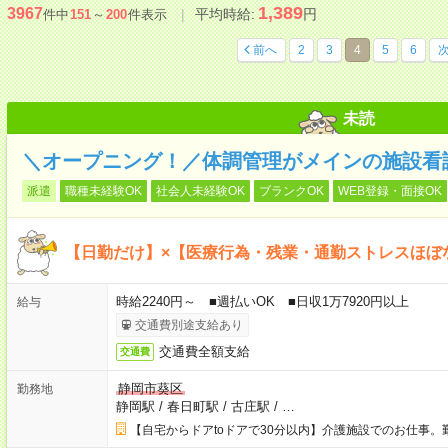
1,389
3967
平均時給:
円
件中
151
～
200
件表示
前へ
2
3
4
5
6
未読
＼オープニング！／体調管理がメインの施設看
派遣
職種未経験OK
社会人未経験OK
ブランクOK
WEB登録・面接OK
【日勤だけ】×【医療行為・残業・通勤ストレスほぼ
時給2240円～ ■週払いOK ■日収1万7920円以上
給与
交通費別途支給あり
交通費全額支給
交通費
静岡市葵区
勤務地
静岡駅
/
春日町駅
/
古庄駅
/
…
【自宅からドアtoドアで30分以内】介護施設でのお仕事。