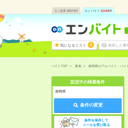
エン派遣
16273
件
エン バイト
22168
件
0
気になるリスト
保存した希
バイトTOP
東海
静岡県のアルバイト・バイ
設定中の検索条件
静岡県
条件の変更
条件を保存して
メールを受け取る