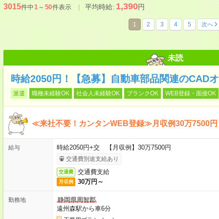
1,390
3015
平均時給:
円
件中
1
～
50
件表示
1
2
3
4
5
次へ
未読
時給2050円！【急募】自動車部品関連のCAD
派遣
職種未経験OK
社会人未経験OK
ブランクOK
WEB登録・面接OK
≪来社不要！カンタンWEB登録≫月収例30万7500円
時給2050円+交 【月収例】30万7500円
給与
交通費別途支給あり
交通費支給
交通費
30万円～
月収例
静岡県周智郡
勤務地
遠州森駅から車6分