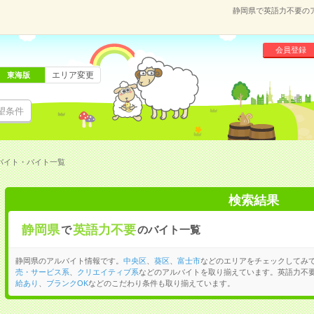
静岡県で英語力不要の
会員登録
エリア変更
東海版
望条件
バイト・バイト一覧
検索結果
静岡県
英語力不要
で
のバイト一覧
静岡県のアルバイト情報です。
中央区
、
葵区
、
富士市
などのエリアをチェックしてみ
売・サービス系
、
クリエイティブ系
などのアルバイトを取り揃えています。英語力不
給あり
、
ブランクOK
などのこだわり条件も取り揃えています。