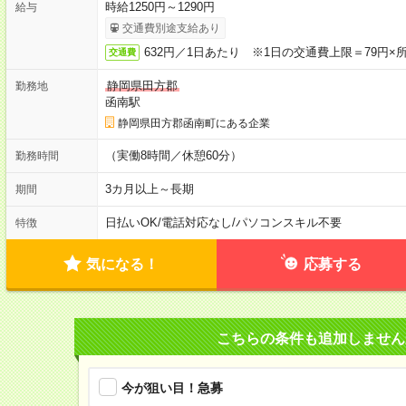
時給1250円～1290円
給与
交通費別途支給あり
632円／1日あたり ※1日の交通費上限＝79円×
交通費
静岡県田方郡
勤務地
函南駅
静岡県田方郡函南町にある企業
（実働8時間／休憩60分）
勤務時間
3カ月以上～長期
期間
日払いOK
/
電話対応なし
/
パソコンスキル不要
特徴
気になる！
応募する
こちらの条件も追加しません
今が狙い目！急募