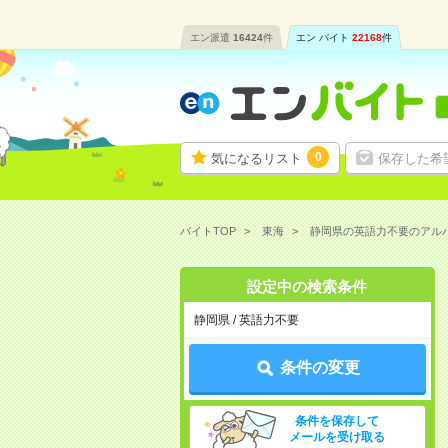
エン派遣
16424
件
エン バイト
22168
件
0
気になるリスト
保存した希
バイトTOP
東海
静岡県の英語力不要のアル
設定中の検索条件
静岡県 / 英語力不要
条件の変更
条件を保存して
メールを受け取る