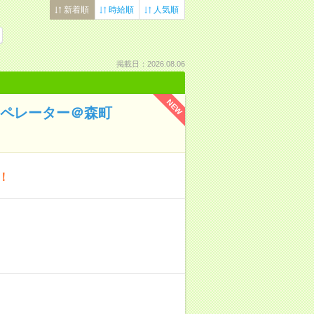
新着順
時給順
人気順
掲載日：2026.08.06
NEW
オペレーター＠森町
！