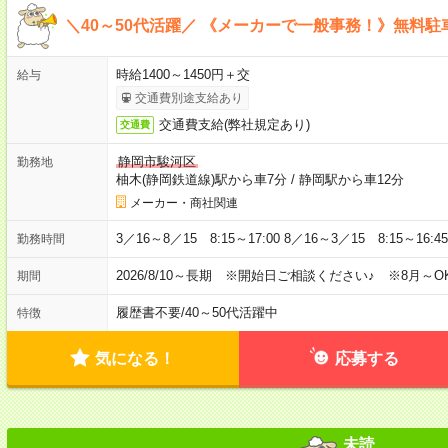
＼40～50代活躍／ 《メーカーで一般事務！》無料
時給1400～1450円＋交
給与
交通費別途支給あり
交通費支給(弊社規定あり)
交通費
静岡市駿河区
勤務地
柚木(静岡鉄道線)駅から車7分
/
静岡駅から車12分
メーカー・商社関連
3／16～8／15 8:15～17:00 8／16～3／15 8:15～16:45
勤務時間
2026/8/10～長期 ※開始日ご相談ください♪ ※8月～O
期間
履歴書不要
/
40～50代活躍中
特徴
気になる！
応募する
未読