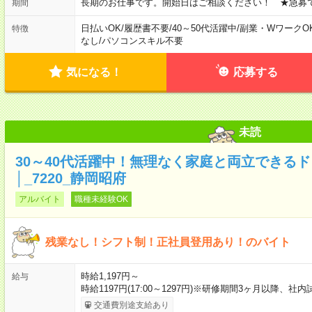
長期のお仕事です。開始日はご相談ください！ ★急募
期間
日払いOK
/
履歴書不要
/
40～50代活躍中
/
副業・WワークO
特徴
なし
/
パソコンスキル不要
気になる！
応募する
未読
30～40代活躍中！無理なく家庭と両立できる
│_7220_静岡昭府
アルバイト
職種未経験OK
残業なし！シフト制！正社員登用あり！のバイト
時給1,197円～
給与
時給1197円(17:00～1297円)※研修期間3ヶ月以降、
交通費別途支給あり