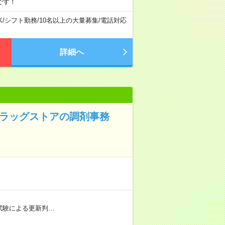
です！
K
/
シフト勤務
/
10名以上の大量募集
/
電話対応
詳細へ
ドラッグストアの調剤事務
社内試験による更新判…