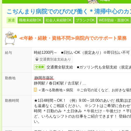
こぢんまり病院でのびのび働く＊清掃中心のカ
派遣
職種未経験OK
社会人未経験OK
ブランクOK
WEB登録・面接OK
≪年齢・経験・資格不問≫病院内でのサポート業務
時給1200円～ ■日払いOK（規定あり）※即日払い不可
給与
交通費別途支給あり
交通費全額支給 ■ガソリン代も全額支給（規定
交通費
静岡市葵区
勤務地
静岡駅
/
春日町駅
/
古庄駅
/
…
＜選べる勤務地＞病院 ※ご自宅の近くなど、お好きな場
★1日4時間～OK！ （例）9:00～18:00のあいだ 
勤務時間
も遠慮なくご相談ください。 ※シフトはご希望に合わせて
時間 ＊日勤のみ ＊土日休み ＊午前だけ・午後だけ ＊平
ど、いろんなシフトのお仕事をご紹介できます！ 登録
い。