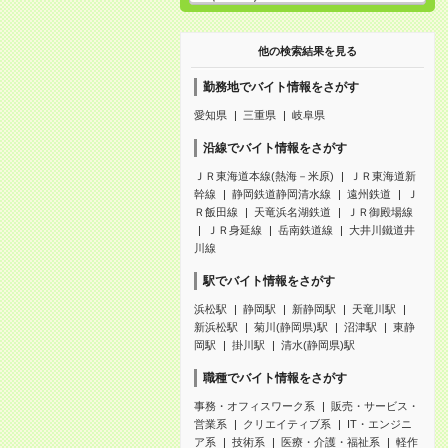
他の検索結果を見る
勤務地でバイト情報をさがす
愛知県
三重県
岐阜県
沿線でバイト情報をさがす
ＪＲ東海道本線(熱海－米原)
ＪＲ東海道新
幹線
静岡鉄道静岡清水線
遠州鉄道
Ｊ
Ｒ飯田線
天竜浜名湖鉄道
ＪＲ御殿場線
ＪＲ身延線
岳南鉄道線
大井川鐵道井
川線
駅でバイト情報をさがす
浜松駅
静岡駅
新静岡駅
天竜川駅
新浜松駅
菊川(静岡県)駅
沼津駅
東静
岡駅
掛川駅
清水(静岡県)駅
職種でバイト情報をさがす
事務・オフィスワーク系
販売・サービス・
営業系
クリエイティブ系
IT・エンジニ
ア系
技術系
医療・介護・福祉系
軽作