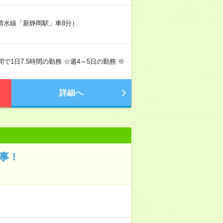
岡清水線「新静岡駅」車8分）
の間で1日7.5時間の勤務 ☆週4～5日の勤務 ※
詳細へ
仕事！