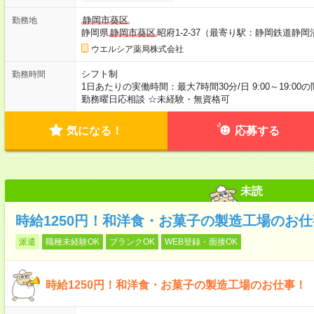
静岡市葵区
勤務地
静岡県
静岡市葵区
昭府1-2-37（最寄り駅：静岡鉄道静
ウエルシア薬局株式会社
シフト制
勤務時間
1日あたりの実働時間：最大7時間30分/日 9:00～19:00
勤務曜日応相談 ☆未経験・無資格可
気になる！
応募する
未読
時給1250円！和洋食・お菓子の製造工場のお
派遣
職種未経験OK
ブランクOK
WEB登録・面接OK
時給1250円！和洋食・お菓子の製造工場のお仕事！