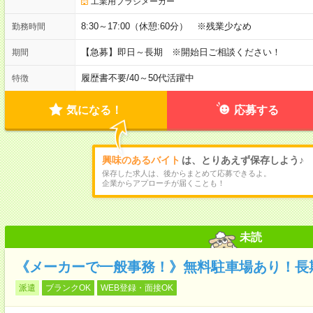
工業用ブラシメーカー
8:30～17:00（休憩:60分） ※残業少なめ
勤務時間
【急募】即日～長期 ※開始日ご相談ください！
期間
履歴書不要
/
40～50代活躍中
特徴
気になる！
応募する
興味のあるバイト
は、とりあえず保存しよう♪
保存した求人は、後からまとめて応募できるよ。
企業からアプローチが届くことも！
未読
《メーカーで一般事務！》無料駐車場あり！長
派遣
ブランクOK
WEB登録・面接OK