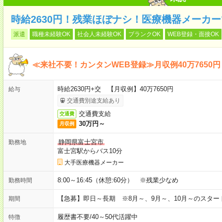
時給2630円！残業ほぼナシ！医療機器メーカー
派遣
職種未経験OK
社会人未経験OK
ブランクOK
WEB登録・面接OK
≪来社不要！カンタンWEB登録≫月収例40万7650円
時給2630円+交 【月収例】40万7650円
給与
交通費別途支給あり
交通費支給
交通費
30万円～
月収例
静岡県富士宮市
勤務地
富士宮駅からバス10分
大手医療機器メーカー
8:00～16:45（休憩:60分） ※残業少なめ
勤務時間
【急募】即日～長期 ※8月～、9月～、10月～のスタ
期間
履歴書不要
/
40～50代活躍中
特徴