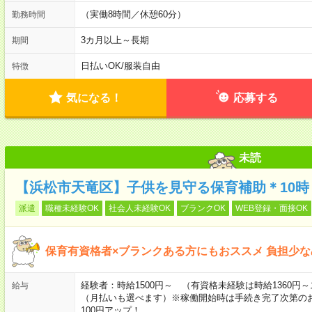
（実働8時間／休憩60分）
勤務時間
3カ月以上～長期
期間
日払いOK
/
服装自由
特徴
気になる！
応募する
未読
【浜松市天竜区】子供を見守る保育補助＊10時
派遣
職種未経験OK
社会人未経験OK
ブランクOK
WEB登録・面接OK
保育有資格者×ブランクある方にもおススメ 負担少
経験者：時給1500円～ （有資格未経験は時給1360
給与
（月払いも選べます）※稼働開始時は手続き完了次第の
100円アップ！