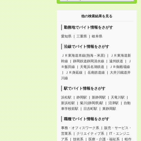
他の検索結果を見る
勤務地でバイト情報をさがす
愛知県
三重県
岐阜県
沿線でバイト情報をさがす
ＪＲ東海道本線(熱海－米原)
ＪＲ東海道新
幹線
静岡鉄道静岡清水線
遠州鉄道
Ｊ
Ｒ飯田線
天竜浜名湖鉄道
ＪＲ御殿場線
ＪＲ身延線
岳南鉄道線
大井川鐵道井
川線
駅でバイト情報をさがす
浜松駅
静岡駅
新静岡駅
天竜川駅
新浜松駅
菊川(静岡県)駅
沼津駅
自動
車学校前駅
日吉町駅
東静岡駅
職種でバイト情報をさがす
事務・オフィスワーク系
販売・サービス・
営業系
クリエイティブ系
IT・エンジニ
ア系
技術系
医療・介護・福祉系
軽作