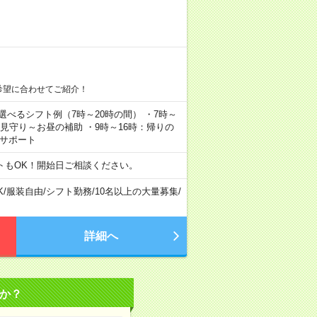
希望に合わせてご紹介！
▼選べるシフト例（7時～20時の間） ・7時～
の見守り～お昼の補助 ・9時～16時：帰りの
えサポート
トもOK！開始日ご相談ください。
K
/
服装自由
/
シフト勤務
/
10名以上の大量募集
/
詳細へ
か？