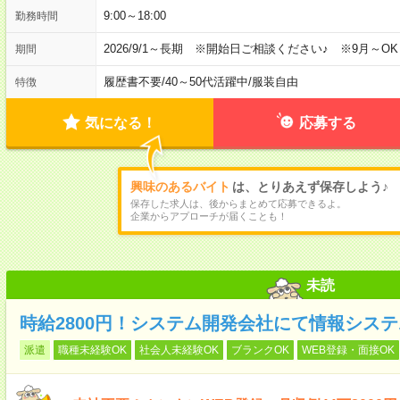
9:00～18:00
勤務時間
2026/9/1～長期 ※開始日ご相談ください♪ ※9月～OK
期間
履歴書不要
/
40～50代活躍中
/
服装自由
特徴
気になる！
応募する
興味のあるバイト
は、とりあえず保存しよう♪
保存した求人は、後からまとめて応募できるよ。
企業からアプローチが届くことも！
未読
時給2800円！システム開発会社にて情報シス
派遣
職種未経験OK
社会人未経験OK
ブランクOK
WEB登録・面接OK