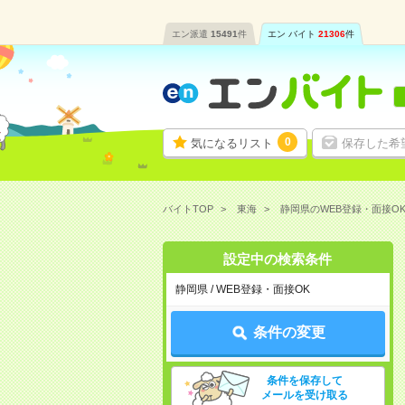
エン派遣
15491
件
エン バイト
21306
件
0
気になるリスト
保存した希
バイトTOP
東海
静岡県のWEB登録・面接O
設定中の検索条件
静岡県 / WEB登録・面接OK
条件の変更
条件を保存して
メールを受け取る