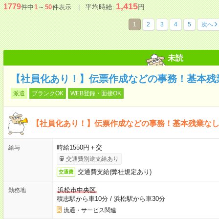
1,415
1779
平均時給:
円
件中
1
～
50
件表示
1
2
3
4
5
次へ
未読
【社員化あり！】伝票作成などの事務！基本残業
派遣
ブランクOK
WEB登録・面接OK
【社員化あり！】伝票作成などの事務！基本残業なし！
時給1550円＋交
給与
交通費別途支給あり
交通費支給(弊社規定あり)
交通費
浜松市中央区
勤務地
積志駅から車10分
/
浜松駅から車30分
流通・サービス関連