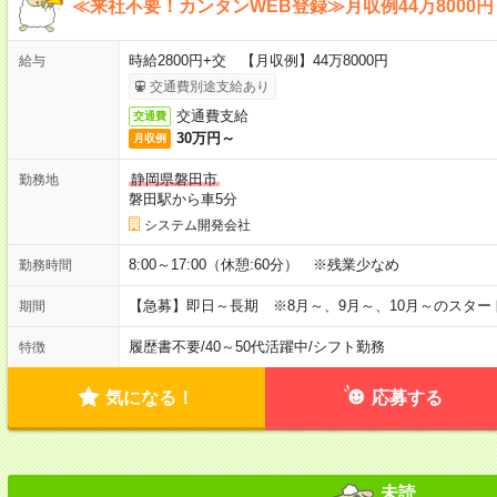
≪来社不要！カンタンWEB登録≫月収例44万8000円
時給2800円+交 【月収例】44万8000円
給与
交通費別途支給あり
交通費支給
交通費
30万円～
月収例
静岡県磐田市
勤務地
磐田駅から車5分
システム開発会社
8:00～17:00（休憩:60分） ※残業少なめ
勤務時間
【急募】即日～長期 ※8月～、9月～、10月～のスタ
期間
履歴書不要
/
40～50代活躍中
/
シフト勤務
特徴
気になる！
応募する
未読