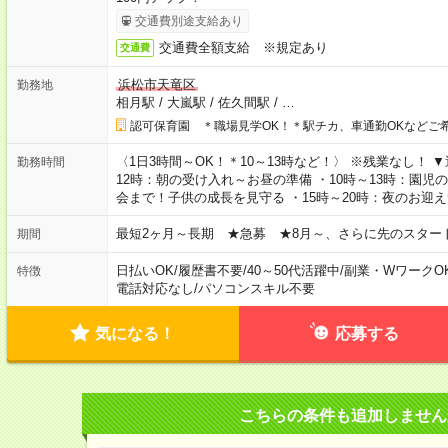
交通費別途支給あり
交通費全額支給 ※規定あり
交通費
浜松市天竜区
勤務地
相月駅
/
大嵐駅
/
佐久間駅
/
…
認可保育園 ＊職場見学OK！＊駅チカ、車通勤OKなどご
〈1日3時間～OK！＊10～13時など！〉 ※残業なし！ 
勤務時間
12時：朝の受け入れ～お昼の準備 ・10時～13時：園児
会まで！子供の成長を見守る ・15時～20時：夜のお迎
最短2ヶ月～長期 ★急募 ★8月～、さらに先のスター
期間
日払いOK
/
履歴書不要
/
40～50代活躍中
/
副業・WワークO
特徴
電話対応なし
/
パソコンスキル不要
気になる！
応募する
こちらの条件も追加しません