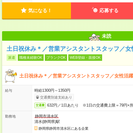
気になる！
応募する
未読
土日祝休み＊／営業アシスタントスタッフ／女
派遣
職種未経験OK
ブランクOK
WEB登録・面接OK
土日祝休み＊／営業アシスタントスタッフ／女性活
時給1300円～1350円
給与
交通費別途支給あり
632円／1日あたり ※1日の交通費上限＝79円×
交通費
静岡市清水区
勤務地
清水(静岡県)駅
静岡県静岡市清水区にある企業