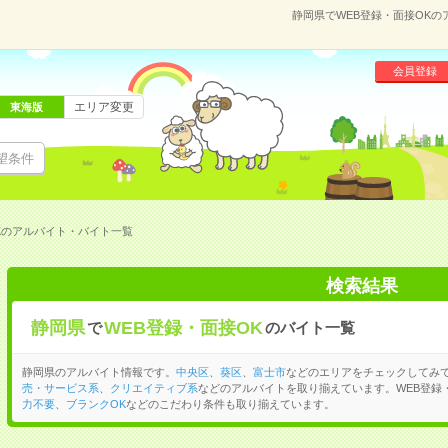
静岡県でWEB登録・面接OK
会員登録
エリア変更
東海版
望条件
Kのアルバイト・バイト一覧
検索結果
静岡県
WEB登録・面接OK
で
のバイト一覧
静岡県のアルバイト情報です。
中央区
、
葵区
、
富士市
などのエリアをチェックしてみ
売・サービス系
、
クリエイティブ系
などのアルバイトを取り揃えています。WEB登録
力不要
、
ブランクOK
などのこだわり条件も取り揃えています。