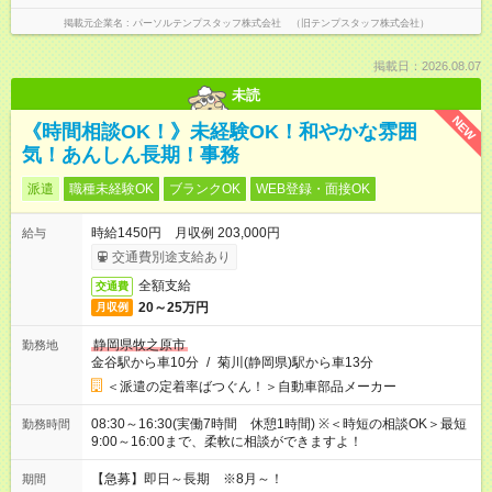
掲載元企業名
パーソルテンプスタッフ株式会社 （旧テンプスタッフ株式会社）
掲載日：2026.08.07
未読
NEW
《時間相談OK！》未経験OK！和やかな雰囲
気！あんしん長期！事務
派遣
職種未経験OK
ブランクOK
WEB登録・面接OK
時給1450円 月収例 203,000円
給与
交通費別途支給あり
全額支給
交通費
20～25万円
月収例
静岡県牧之原市
勤務地
金谷駅から車10分
/
菊川(静岡県)駅から車13分
＜派遣の定着率ばつぐん！＞自動車部品メーカー
08:30～16:30(実働7時間 休憩1時間) ※＜時短の相談OK＞最短
勤務時間
9:00～16:00まで、柔軟に相談ができますよ！
【急募】即日～長期 ※8月～！
期間