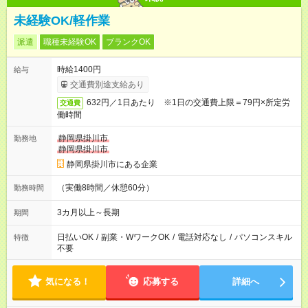
未経験OK/軽作業
派遣
職種未経験OK
ブランクOK
時給1400円
給与
交通費別途支給あり
632円／1日あたり ※1日の交通費上限＝79円×所定労
交通費
働時間
静岡県掛川市
勤務地
静岡県掛川市
静岡県掛川市にある企業
（実働8時間／休憩60分）
勤務時間
3カ月以上～長期
期間
日払いOK
/
副業・WワークOK
/
電話対応なし
/
パソコンスキル
特徴
不要
気になる！
応募する
詳細へ