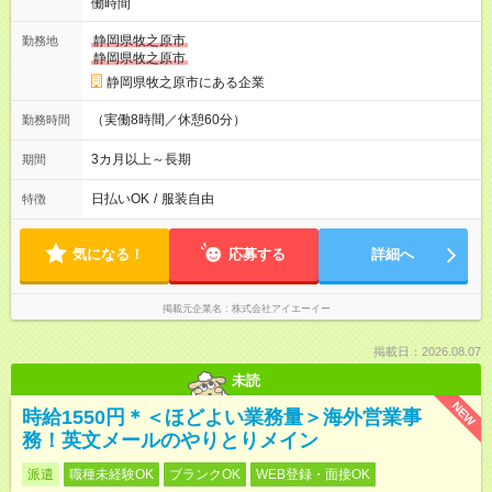
働時間
静岡県牧之原市
勤務地
静岡県牧之原市
静岡県牧之原市にある企業
（実働8時間／休憩60分）
勤務時間
3カ月以上～長期
期間
日払いOK
/
服装自由
特徴
気になる！
応募する
詳細へ
掲載元企業名
株式会社アイエーイー
掲載日：2026.08.07
未読
NEW
時給1550円＊＜ほどよい業務量＞海外営業事
務！英文メールのやりとりメイン
派遣
職種未経験OK
ブランクOK
WEB登録・面接OK