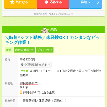
気になる！
応募する
詳細へ
掲載元企業名
ウエルシア薬局株式会社
未読
＼時短×シフト勤務／未経験OK！カンタンなピッ
キング作業！
派遣
職種未経験OK
ブランクOK
時給1200円
給与
交通費別途支給あり
395円／1日あたり ※1日の交通費上限＝79円×所定労
交通費
働時間
静岡県掛川市
勤務地
掛川駅
静岡県掛川市にある企業
（実働5時間／休憩15分（流動的））
勤務時間