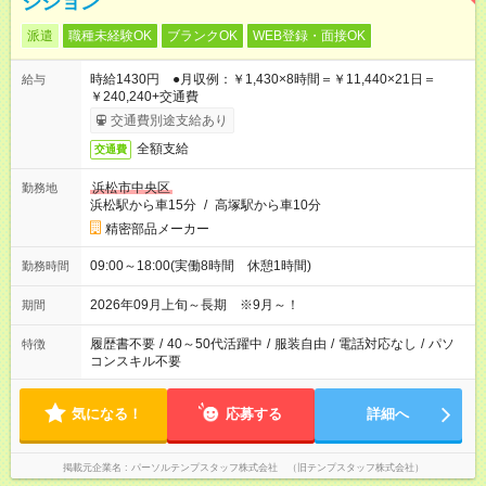
ジション
派遣
職種未経験OK
ブランクOK
WEB登録・面接OK
時給1430円 ●月収例：￥1,430×8時間＝￥11,440×21日＝
給与
￥240,240+交通費
交通費別途支給あり
全額支給
交通費
浜松市中央区
勤務地
浜松駅から車15分
/
高塚駅から車10分
精密部品メーカー
09:00～18:00(実働8時間 休憩1時間)
勤務時間
2026年09月上旬～長期 ※9月～！
期間
履歴書不要
/
40～50代活躍中
/
服装自由
/
電話対応なし
/
パソ
特徴
コンスキル不要
気になる！
応募する
詳細へ
掲載元企業名
パーソルテンプスタッフ株式会社 （旧テンプスタッフ株式会社）