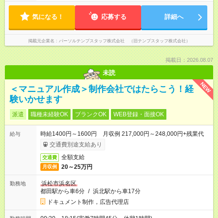
気になる！
応募する
詳細へ
掲載元企業名
パーソルテンプスタッフ株式会社 （旧テンプスタッフ株式会社）
掲載日：2026.08.07
未読
NEW
＜マニュアル作成＞制作会社ではたらこう！経
験いかせます
派遣
職種未経験OK
ブランクOK
WEB登録・面接OK
時給1400円～1600円 月収例 217,000円～248,000円+残業代
給与
交通費別途支給あり
全額支給
交通費
20～25万円
月収例
浜松市浜名区
勤務地
都田駅から車6分
/
浜北駅から車17分
ドキュメント制作，広告代理店