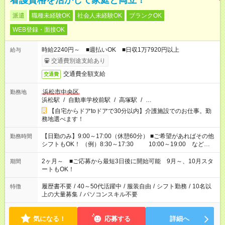
看護資格を活かして家庭と両立！
派遣
職種未経験OK
社会人未経験OK
ブランクOK
WEB登録・面接OK
時給2240円～ ■週払いOK ■日収1万7920円以上
給与
交通費別途支給あり
交通費全額支給
交通費
浜松市中央区
勤務地
浜松駅
/
自動車学校前駅
/
高塚駅
/
…
【自宅からドアtoドアで30分以内】介護施設でのお仕事。勤
務地選べます！
【日勤のみ】9:00～17:00（休憩60分） ■ご希望があればその他
勤務時間
シフトもOK！ （例）8:30～17:30 10:00～19:00 など
「家族とお休みを合わせたい」 「できれば残業はしたくない」
など、あなたのご希望に沿ったお仕事をご紹介します！ ※Wワ
2ヶ月～ ■ご応募から最短3日後に開始可能 9月～、10月スタ
期間
ーク希望の方へ 今ご覧のお仕事で希望する勤務時間と、もう1つ
ートもOK！
のお仕事の勤務時間。 合計で週40時間を超える場合は応募でき
ません
履歴書不要
/
40～50代活躍中
/
服装自由
/
シフト勤務
/
10名以
特徴
上の大量募集
/
パソコンスキル不要
気になる！
応募する
詳細へ