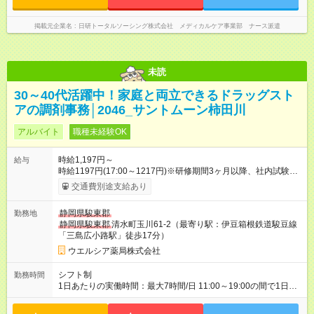
掲載元企業名
日研トータルソーシング株式会社 メディカルケア事業部 ナース派遣
未読
30～40代活躍中！家庭と両立できるドラッグスト
アの調剤事務│2046_サントムーン柿田川
アルバイト
職種未経験OK
時給1,197円～
給与
時給1197円(17:00～1217円)※研修期間3ヶ月以降、社内試験に
よる更新判定あり 社内試験合格後、時給＋50～100円の昇給あ
交通費別途支給あり
り （大学生は＋20円） 試用期間あり：入社日から3ヶ月間／本
採用と待遇は変わりません。 【試用期間】試用期間あり 試用期
静岡県駿東郡
勤務地
間の長さ：3ヶ月 雇用形態、給与は本採用時と同じです。
静岡県駿東郡
清水町玉川61-2（最寄り駅：伊豆箱根鉄道駿豆線
「三島広小路駅」徒歩17分）
ウエルシア薬局株式会社
シフト制
勤務時間
1日あたりの実働時間：最大7時間/日 11:00～19:00の間で1日7
時間の勤務 ☆週4～5日の勤務 ※勤務曜日応相談 ☆未経験・無資
格可