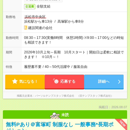
全額支給
交通費
浜松市中央区
勤務地
浜松駅から車13分
/
高塚駅から車8分
建設関連の会社
08:30～17:30(実働8時間 休憩1時間) ※9:00～17:00などの時短
勤務時間
も相談できます！
2026年10月上旬～長期 10月スタート｜開始日は柔軟に相談で
期間
きます！ ※10月～！
履歴書不要
/
40～50代活躍中
/
服装自由
特徴
気になる！
応募する
詳細へ
掲載元企業名
パーソルテンプスタッフ株式会社 （旧テンプスタッフ株式会社）
掲載日：2026.08.07
未読
NEW
無料Pあり＠富塚町 制服なし 一般事務*長期ポ