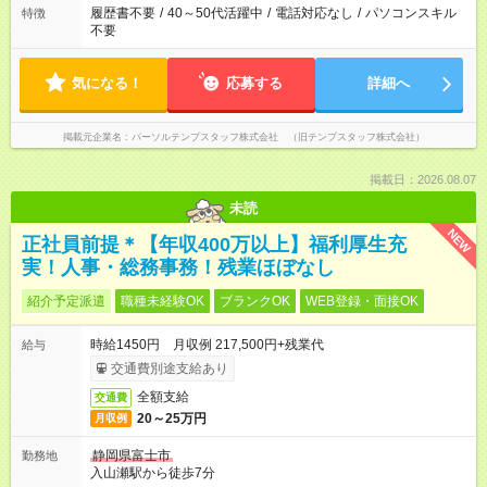
履歴書不要
/
40～50代活躍中
/
電話対応なし
/
パソコンスキル
特徴
不要
気になる！
応募する
詳細へ
掲載元企業名
パーソルテンプスタッフ株式会社 （旧テンプスタッフ株式会社）
掲載日：2026.08.07
未読
NEW
正社員前提＊【年収400万以上】福利厚生充
実！人事・総務事務！残業ほぼなし
紹介予定派遣
職種未経験OK
ブランクOK
WEB登録・面接OK
時給1450円 月収例 217,500円+残業代
給与
交通費別途支給あり
全額支給
交通費
20～25万円
月収例
静岡県富士市
勤務地
入山瀬駅から徒歩7分