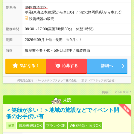
静岡市清水区
勤務地
草薙(東海道本線)駅から車10分
/
清水(静岡県)駅から車15分
設備機器の販売
08:30～17:00(実働7時間30分 休憩1時間)
勤務時間
2026年09月上旬～長期 ※9月～！
期間
履歴書不要
/
40～50代活躍中
/
服装自由
特徴
気になる！
応募する
詳細へ
掲載元企業名
パーソルテンプスタッフ株式会社 （旧テンプスタッフ株式会社）
掲載日：2026.08.07
未読
NEW
＜笑顔が多い！＞地域の施設などでイベント開
催のお手伝い有
派遣
職種未経験OK
ブランクOK
WEB登録・面接OK