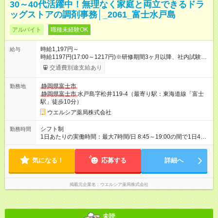
30～40代活躍中！無理なく家庭と両立できるドラ
ッグストアの調剤事務│_2061_富士水戸島
アルバイト
職種未経験OK
時給1,197円～
給与
時給1197円(17:00～1217円)※研修期間3ヶ月以降、社内試験に
よる更新判定あり 社内試験合格後、時給＋50～100円の昇給あ
交通費別途支給あり
り （大学生は＋20円） 試用期間あり：入社日から3ヶ月間／本
採用と待遇は変わりません。 【試用期間】試用期間あり 試用期
静岡県富士市
勤務地
間の長さ：3ヶ月 雇用形態、給与は本採用時と同じです。
静岡県富士市
水戸島字松井119-4（最寄り駅：東海道線「富士
駅」徒歩10分）
ウエルシア薬局株式会社
シフト制
勤務時間
1日あたりの実働時間：最大7時間/日 8:45～19:00の間で1日4時
間～応相談 ☆週2日～応相談 ※勤務曜日応相談 ☆未経験・無資
格可
気になる！
応募する
詳細へ
掲載元企業名
ウエルシア薬局株式会社
未読