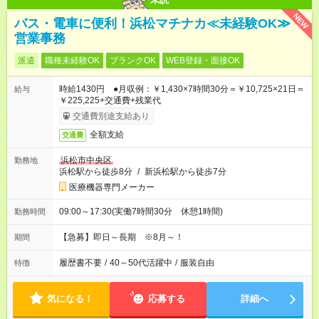
NEW
バス・電車に便利！浜松マチナカ≪未経験OK≫
営業事務
派遣
職種未経験OK
ブランクOK
WEB登録・面接OK
時給1430円 ●月収例：￥1,430×7時間30分＝￥10,725×21日＝
給与
￥225,225+交通費+残業代
交通費別途支給あり
全額支給
交通費
浜松市中央区
勤務地
浜松駅から徒歩8分
/
新浜松駅から徒歩7分
医療機器専門メーカー
09:00～17:30(実働7時間30分 休憩1時間)
勤務時間
【急募】即日～長期 ※8月～！
期間
履歴書不要
/
40～50代活躍中
/
服装自由
特徴
気になる！
応募する
詳細へ