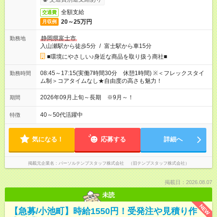
全額支給
交通費
20～25万円
月収例
静岡県富士市
勤務地
入山瀬駅から徒歩5分
/
富士駅から車15分
■環境にやさしい♪身近な商品を取り扱う商社■
08:45～17:15(実働7時間30分 休憩1時間) ※＜フレックスタイ
勤務時間
ム制＞コアタイムなし★自由度の高さも魅力！
2026年09月上旬～長期 ※9月～！
期間
40～50代活躍中
特徴
気になる！
応募する
詳細へ
掲載元企業名
パーソルテンプスタッフ株式会社 （旧テンプスタッフ株式会社）
掲載日：2026.08.07
未読
NEW
【急募/小池町】時給1550円！受発注や見積り作