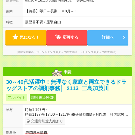
09:30～18:15(実働7時間45分 休憩1時間)
勤務時間
【急募】即日～長期 ※8月～！
期間
履歴書不要
/
服装自由
特徴
気になる！
応募する
詳細へ
掲載元企業名
パーソルテンプスタッフ株式会社 （旧テンプスタッフ株式会社）
未読
30～40代活躍中！無理なく家庭と両立できるドラ
ッグストアの調剤事務│_2113_三島加茂川
アルバイト
職種未経験OK
時給1,197円～
給与
時給1197円(17:00～1217円)※研修期間3ヶ月以降、社内試験に
よる更新判定あり 社内試験合格後、時給＋50～100円の昇給あ
交通費別途支給あり
り （大学生は＋20円） 試用期間あり：入社日から3ヶ月間／本
採用と待遇は変わりません。 【試用期間】試用期間あり 試用期
静岡県三島市
勤務地
間の長さ：3ヶ月 雇用形態、給与は本採用時と同じです。