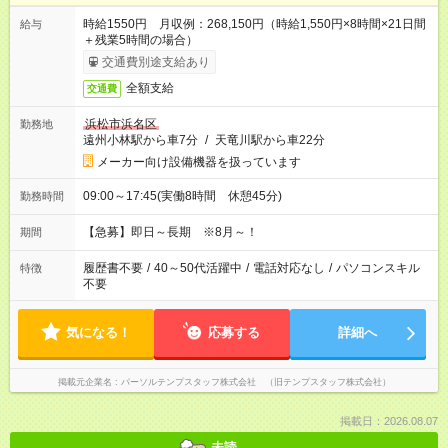
時給1550円 月収例：268,150円（時給1,550円×8時間×21日間
給与
＋残業5時間の場合）
交通費別途支給あり
全額支給
交通費
浜松市浜名区
勤務地
遠州小林駅から車7分
/
天竜川駅から車22分
メーカー向け設備機器を扱っています
09:00～17:45(実働8時間 休憩45分)
勤務時間
【急募】即日～長期 ※8月～！
期間
履歴書不要
/
40～50代活躍中
/
電話対応なし
/
パソコンスキル
特徴
不要
気になる！
応募する
詳細へ
掲載元企業名
パーソルテンプスタッフ株式会社 （旧テンプスタッフ株式会社）
掲載日：2026.08.07
未読