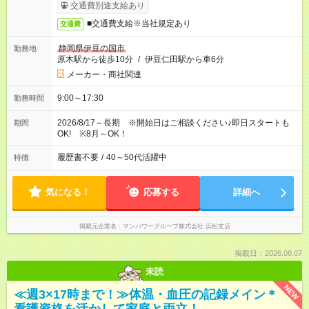
交通費別途支給あり
■交通費支給※当社規定あり
交通費
静岡県伊豆の国市
勤務地
原木駅から徒歩10分
/
伊豆仁田駅から車6分
メーカー・商社関連
9:00～17:30
勤務時間
2026/8/17～長期 ※開始日はご相談ください♪即日スタートも
期間
OK! ※8月～OK！
履歴書不要
/
40～50代活躍中
特徴
気になる！
応募する
詳細へ
掲載元企業名
マンパワーグループ株式会社 浜松支店
掲載日：2026.08.07
未読
NEW
≪週3×17時まで！≫体温・血圧の記録メイン＊