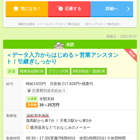
気になる！
応募する
詳細へ
掲載元企業名
パーソルテンプスタッフ株式会社 （旧テンプスタッフ株式会社）
掲載日：2026.08.07
未読
NEW
＜データ入力からはじめる＞営業アシスタン
ト！引継ぎしっかり
派遣
職種未経験OK
ブランクOK
WEB登録・面接OK
時給1420円 月収例 217,828円+残業代
給与
交通費別途支給あり
全額支給
交通費
20～25万円
月収例
浜松市中央区
勤務地
曳馬駅から車7分
/
天竜川駅から車5分
暖房器具などでおなじみのメーカー
08:30～17:30(実働7時間40分 休憩1時間20分) ※休憩時間
勤務時間