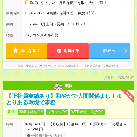
環境にやさしい～身近な商品を取り扱い～商社
08:45～17:15(実働7時間30分 休憩1時間)
勤務時間
2026年10月上旬～長期 ※10月～！
期間
パソコンスキル不要
特徴
気になる！
応募する
詳細へ
掲載元企業名
パーソルテンプスタッフ株式会社 （旧テンプスタッフ株式会社）
掲載日：2026.08.07
未読
NEW
【正社員実績あり】和やかで人間関係よし！ゆ
とりある環境で事務
派遣
職種未経験OK
ブランクOK
WEB登録・面接OK
時給1430円 【月収例】時給1430円×8時間×月21日の場合＝
給与
240,240円
交通費別途支給あり