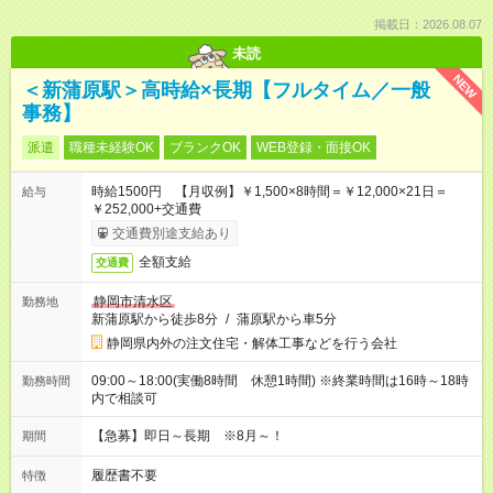
掲載日：2026.08.07
未読
NEW
＜新蒲原駅＞高時給×長期【フルタイム／一般
事務】
派遣
職種未経験OK
ブランクOK
WEB登録・面接OK
時給1500円 【月収例】￥1,500×8時間＝￥12,000×21日＝
給与
￥252,000+交通費
交通費別途支給あり
全額支給
交通費
静岡市清水区
勤務地
新蒲原駅から徒歩8分
/
蒲原駅から車5分
静岡県内外の注文住宅・解体工事などを行う会社
09:00～18:00(実働8時間 休憩1時間) ※終業時間は16時～18時
勤務時間
内で相談可
【急募】即日～長期 ※8月～！
期間
履歴書不要
特徴