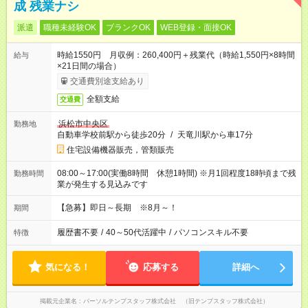
成 残業ナシ
派遣
職種未経験OK
ブランクOK
WEB登録・面接OK
時給1550円 月収例：260,400円＋残業代（時給1,550円×8時間
給与
×21日間の場合）
交通費別途支給あり
全額支給
交通費
浜松市中央区
勤務地
自動車学校前駅から徒歩20分
/
天竜川駅から車17分
住宅設備機器販売，管類販売
08:00～17:00(実働8時間 休憩1時間) ※月1回程度18時頃まで残
勤務時間
業が発生する見込みです
【急募】即日～長期 ※8月～！
期間
履歴書不要
/
40～50代活躍中
/
パソコンスキル不要
特徴
気になる！
応募する
詳細へ
掲載元企業名
パーソルテンプスタッフ株式会社 （旧テンプスタッフ株式会社）