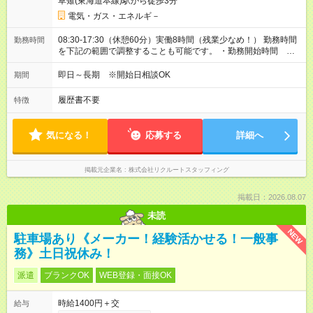
草薙(東海道本線)駅から徒歩3分
電気・ガス・エネルギ－
08:30-17:30（休憩60分）実働8時間（残業少なめ！） 勤務時間
勤務時間
を下記の範囲で調整することも可能です。 ・勤務開始時間
08:30～09:00 ・勤務終了時間 16:00～17:30 ・実働 06:00～
08:00
即日～長期 ※開始日相談OK
期間
履歴書不要
特徴
気になる！
応募する
詳細へ
掲載元企業名
株式会社リクルートスタッフィング
掲載日：2026.08.07
未読
NEW
駐車場あり《メーカー！経験活かせる！一般事
務》土日祝休み！
派遣
ブランクOK
WEB登録・面接OK
時給1400円＋交
給与