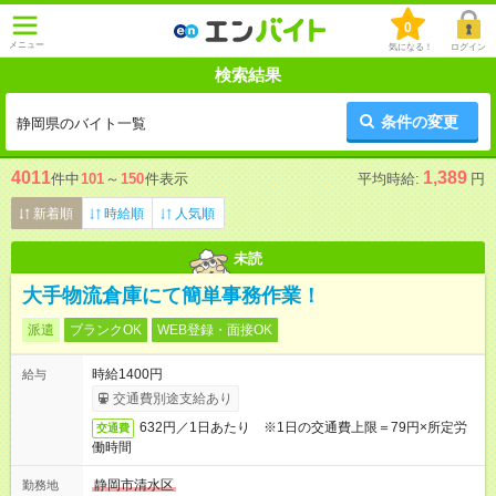
0
メニュー
気になる！
ログイン
検索結果
条件の変更
静岡県のバイト一覧
4011
1,389
件中
101
～
150
件表示
平均時給:
円
新着順
時給順
人気順
未読
大手物流倉庫にて簡単事務作業！
派遣
ブランクOK
WEB登録・面接OK
時給1400円
給与
交通費別途支給あり
632円／1日あたり ※1日の交通費上限＝79円×所定労
交通費
働時間
静岡市清水区
勤務地