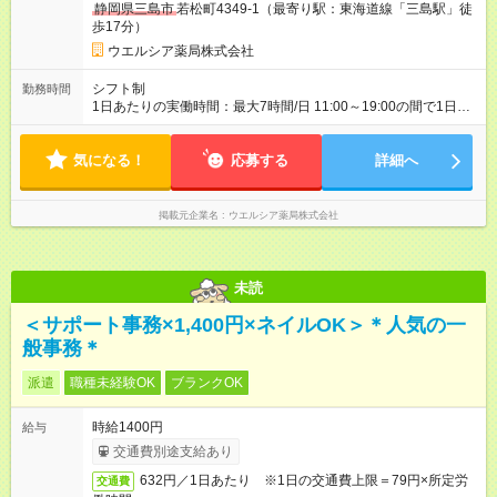
静岡県三島市
若松町4349-1（最寄り駅：東海道線「三島駅」徒
歩17分）
ウエルシア薬局株式会社
シフト制
勤務時間
1日あたりの実働時間：最大7時間/日 11:00～19:00の間で1日7
時間の勤務 ☆週4～5日の勤務 ※勤務曜日応相談 ☆未経験・無資
格可
気になる！
応募する
詳細へ
掲載元企業名
ウエルシア薬局株式会社
未読
＜サポート事務×1,400円×ネイルOK＞＊人気の一
般事務＊
派遣
職種未経験OK
ブランクOK
時給1400円
給与
交通費別途支給あり
632円／1日あたり ※1日の交通費上限＝79円×所定労
交通費