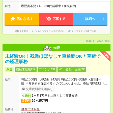
履歴書不要
/
40～50代活躍中
/
服装自由
特徴
気になる！
応募する
詳細へ
掲載元企業名
パーソルテンプスタッフ株式会社 （旧テンプスタッフ株式会社）
掲載日：2026.08.07
未読
NEW
未経験OK！残業ほぼなし▼車通勤OK＊草薙で
の経理事務
派遣
職種未経験OK
ブランクOK
WEB登録・面接OK
時給1500円 月収例 24万円 時給1500円×実働8h×週5日×4
給与
週 ※月収例を保証するものではありません。※給与即受取りサ
ービス利用可（利用条件有）
交通費別途支給あり
1ヶ月3万円を上限として実費支給
交通費
20～25万円
月収例
静岡市清水区
勤務地