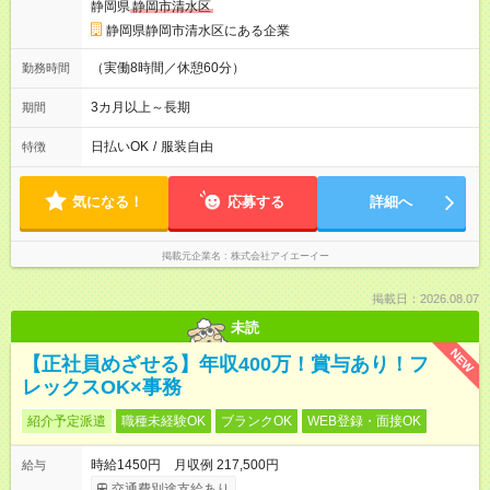
静岡県
静岡市清水区
静岡県静岡市清水区にある企業
（実働8時間／休憩60分）
勤務時間
3カ月以上～長期
期間
日払いOK
/
服装自由
特徴
気になる！
応募する
詳細へ
掲載元企業名
株式会社アイエーイー
掲載日：2026.08.07
未読
NEW
【正社員めざせる】年収400万！賞与あり！フ
レックスOK×事務
紹介予定派遣
職種未経験OK
ブランクOK
WEB登録・面接OK
時給1450円 月収例 217,500円
給与
交通費別途支給あり