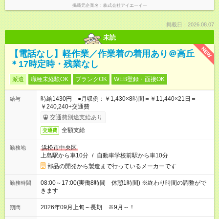
掲載元企業名
株式会社アイエーイー
掲載日：2026.08.07
未読
NEW
【電話なし】軽作業／作業着の着用あり＠高丘
＊17時定時・残業なし
派遣
職種未経験OK
ブランクOK
WEB登録・面接OK
時給1430円 ●月収例：￥1,430×8時間＝￥11,440×21日＝
給与
￥240,240+交通費
交通費別途支給あり
全額支給
交通費
浜松市中央区
勤務地
上島駅から車10分
/
自動車学校前駅から車10分
部品の開発から製造まで行っているメーカーです
08:00～17:00(実働8時間 休憩1時間) ※終わり時間の調整がで
勤務時間
きます
2026年09月上旬～長期 ※9月～！
期間