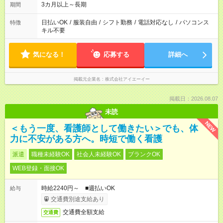
3カ月以上～長期
期間
日払いOK
/
服装自由
/
シフト勤務
/
電話対応なし
/
パソコンス
特徴
キル不要
気になる！
応募する
詳細へ
掲載元企業名
株式会社アイエーイー
掲載日：2026.08.07
未読
NEW
＜もう一度、看護師として働きたい＞でも、体
力に不安がある方へ。時短で働く看護
派遣
職種未経験OK
社会人未経験OK
ブランクOK
WEB登録・面接OK
時給2240円～ ■週払いOK
給与
交通費別途支給あり
交通費全額支給
交通費