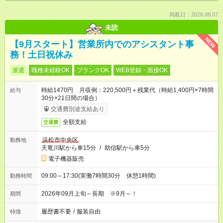
掲載日：2026.08.07
未読
NEW
【9月スタート】営業所内でのアシスタント事
務！土日祝休み
派遣
職種未経験OK
ブランクOK
WEB登録・面接OK
時給1470円 月収例：220,500円＋残業代（時給1,400円×7時間
給与
30分×21日間の場合）
交通費別途支給あり
全額支給
交通費
浜松市中央区
勤務地
天竜川駅から車15分
/
助信駅から車5分
電子機器販売
09:00～17:30(実働7時間30分 休憩1時間)
勤務時間
2026年09月上旬～長期 ※9月～！
期間
履歴書不要
/
服装自由
特徴