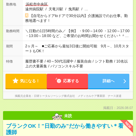
浜松市中央区
勤務地
遠州病院駅
/
天竜川駅
/
曳馬駅
/
…
【自宅からドアtoドアで30分以内】介護施設でのお仕事。勤
務地選べます！
＼日勤の1日5時間のみ／ 【例】 ・9:00～14:00 ・12:00～17:00
勤務時間
・13:00～18:00 など、ご希望のお時間お聞かせください＾＾
「家族とお休みを合わせたい」 「子どもの迎えに行きたい」
「できれば残業はしたくない」 など、ご希望があれば教えてく
2ヶ月～ ■ご応募から最短3日後に開始可能 9月～、10月スタ
期間
ださいね。 ※Wワーク希望の方へ 今ご覧のお仕事で希望する勤
ートもOK！
務時間と、もう1つのお仕事の勤務時間が 合計で週40時間を超
える場合は応募できません
履歴書不要
/
40～50代活躍中
/
服装自由
/
シフト勤務
/
10名以
特徴
上の大量募集
/
パソコンスキル不要
気になる！
応募する
詳細へ
掲載元企業名
日研トータルソーシング株式会社 メディカルケア事業部 ナース派遣
掲載日：2026.08.07
未読
NEW
ブランクOK！"日勤のみ"だから働きやすい＊看
護師