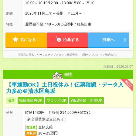
10:00～10:10/12:00～13:00/15:00～15:10
2026年11月上旬～長期 ※11月～！
期間
履歴書不要
/
40～50代活躍中
/
服装自由
特徴
気になる！
応募する
詳細へ
掲載元企業名
パーソルテンプスタッフ株式会社 （旧テンプスタッフ株式会社）
掲載日：2026.08.07
未読
NEW
【車通勤OK】土日祝休み！伝票確認・データ入
力多め＠清水区鳥坂
派遣
職種未経験OK
ブランクOK
WEB登録・面接OK
時給1430円 月収例 214,500円+残業代
給与
交通費別途支給あり
全額支給
交通費
20～25万円
月収例