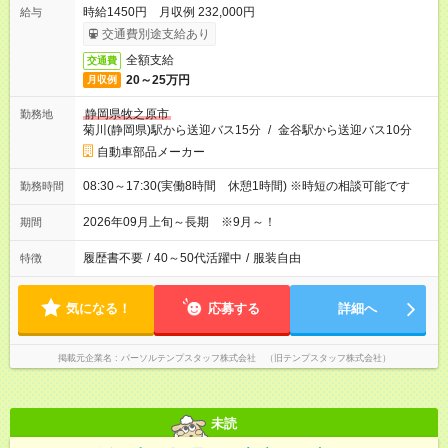
時給1450円 月収例 232,000円
給与
交通費別途支給あり
全額支給
交通費
20～25万円
月収例
静岡県牧之原市
勤務地
菊川(静岡県)駅から送迎バス15分
/
金谷駅から送迎バス10分
自動車部品メーカー
08:30～17:30(実働8時間 休憩1時間) ※時短の相談可能です
勤務時間
2026年09月上旬～長期 ※9月～！
期間
履歴書不要
/
40～50代活躍中
/
服装自由
特徴
気になる！
応募する
詳細へ
掲載元企業名
パーソルテンプスタッフ株式会社 （旧テンプスタッフ株式会社）
未読