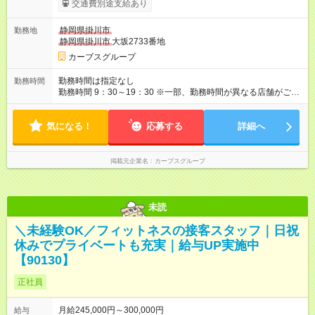
交通費別途支給あり
静岡県掛川市
勤務地
静岡県掛川市
大坂2733番地
カーブスグループ
勤務時間は指定なし
勤務時間
勤務時間 9：30～19：30 ※一部、勤務時間が異なる店舗がござ
います。 ＜営業時間＞ 平日／10：00～13：00、15：00～19：
00 土曜／10：00～13：00 （全店舗閉店時間は19時です。早朝
気になる！
深夜シフトはありません）
応募する
詳細へ
掲載元企業名
カーブスグループ
未読
＼未経験OK／フィットネスの接客スタッフ｜日祝
休みでプライベートも充実｜給与UP実施中
【90130】
正社員
月給245,000円～300,000円
給与