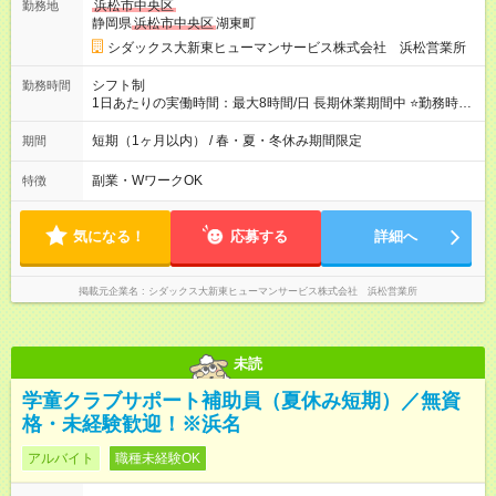
浜松市中央区
勤務地
静岡県
浜松市中央区
湖東町
シダックス大新東ヒューマンサービス株式会社 浜松営業所
シフト制
勤務時間
1日あたりの実働時間：最大8時間/日 長期休業期間中 ⭐勤務時間
・7:30～18:30 (内実働5h～) ⭐勤務曜日 ・月、火、水、
木、金 ⭐
その他
シフト制・週2日～OK 勤務時間・期間など
短期（1ヶ月以内） / 春・夏・冬休み期間限定
期間
についてはお気軽にご相談ください！ ⭐1日5時間～内、週２～
５日での勤務可能なら大歓迎♪ ♪お気軽にご相談ください♬
副業・WワークOK
特徴
気になる！
応募する
詳細へ
掲載元企業名
シダックス大新東ヒューマンサービス株式会社 浜松営業所
未読
学童クラブサポート補助員（夏休み短期）／無資
格・未経験歓迎！※浜名
アルバイト
職種未経験OK