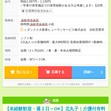
時給1,097円～1,130円
給与
✅学童や保育施設での保育経験がある方は考慮します♪ 【試用期
間】試用期間あり 試用期間の長さ：3ヶ月 雇用形態、給与は本
交通費別途支給あり
採用時と同じです。
浜松市浜名区
勤務地
静岡県
浜松市浜名区
小松
シダックス大新東ヒューマンサービス株式会社 浜松営業所
シフト制
勤務時間
1日あたりの実働時間：最大8時間/日 長期休業期間中 ⭐勤務時間
・7:30～18:30 (内実働5h～) ⭐勤務曜日 ・月、火、水、
木、金 ⭐
その他
シフト制・週2日～OK 勤務時間・期間など
短期（1ヶ月以内） / 春・夏・冬休み期間限定
期間
についてはお気軽にご相談ください！ ⭐1日5時間～内、週２～
５日での勤務可能なら大歓迎♪ ♪お気軽にご相談ください♬
副業・WワークOK
特徴
気になる！
応募する
詳細へ
掲載元企業名
シダックス大新東ヒューマンサービス株式会社 浜松営業所
未読
【未経験歓迎・週２日～OK】北丸子｜介護付有料