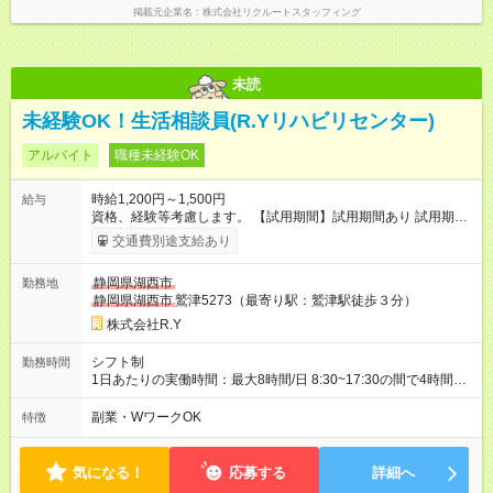
掲載元企業名
株式会社リクルートスタッフィング
未読
未経験OK！生活相談員(R.Yリハビリセンター)
アルバイト
職種未経験OK
時給1,200円～1,500円
給与
資格、経験等考慮します。 【試用期間】試用期間あり 試用期間
の長さ：6ヶ月 雇用形態、給与は本採用時と同じです。
交通費別途支給あり
静岡県湖西市
勤務地
静岡県湖西市
鷲津5273（最寄り駅：鷲津駅徒歩３分）
株式会社R.Y
シフト制
勤務時間
1日あたりの実働時間：最大8時間/日 8:30~17:30の間で4時間以
上 勤務日数等はご相談ください
副業・WワークOK
特徴
気になる！
応募する
詳細へ