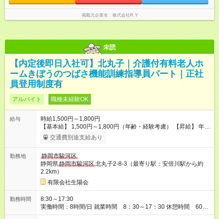
掲載元企業名
株式会社R.Y
未読
【内定後即日入社可】北丸子｜介護付有料老人ホ
ームきぼうのつばさ機能訓練指導員パート｜正社
員登用制度有
アルバイト
職種未経験OK
時給1,500円～1,800円
給与
【基本給】 1,500円～1,800円（年齢・経験考慮） 【昇給】 年1
回｜4月 前年度昇給実績：10円～215円/1時間あたり ※残業が発
交通費別途支給あり
生した場合は、法定に基づき時間外手当を支給します。 【試用
期間】試用期間あり 試用期間の長さ：6ヶ月 雇用形態、給与は
静岡市駿河区
勤務地
本採用時と同じです。 試用期間中の社会保険加入については、
静岡県
静岡市駿河区
北丸子2-8-3（最寄り駅：安倍川駅から約
雇用条件により法定どおりです。
2.2km）
有限会社生陽会
8:30～17:30
勤務時間
実働時間：8時間/日 就業時間 8：30～17：30 休憩時間 60分
時間外ほぼなし