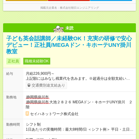
掲載元企業名
株式会社朝日エンジニアリング
未読
子ども英会話講師／未経験OK！充実の研修で安心
デビュー！正社員/MEGAドン・キホーテUNY掛川
教室
正社員
職種未経験OK
月給226,900円～
給与
上記額にはみなし残業代を含みます。※超過分は全額支給いたし
ます。 みなし残業代 15,900円／月 みなし残業時間 10時間／月
交通費別途支給あり
土日レッスン手当＋1000円 【試用期間】試用期間あり 試用期間
の長さ：6ヶ月 雇用形態、給与は本採用時と同じです。
静岡県掛川市
勤務地
静岡県掛川市
大池２８２６ MEGAドン・キホーテUNY掛川 ２
階
セイハネットワーク株式会社
シフト制
勤務時間
1日あたりの実働時間：最大8時間/日 ＜シフト例＞ 平日・土日／
10：00～19：00（実働8時間／休憩1時間） ※残業は月平均10