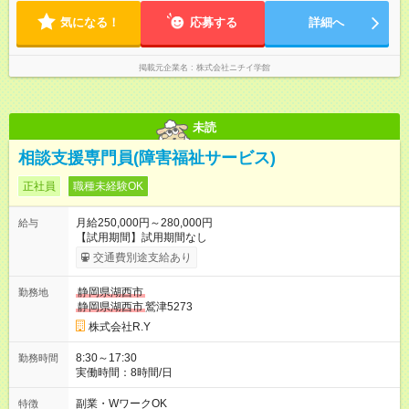
気になる！
応募する
詳細へ
掲載元企業名
株式会社ニチイ学館
未読
相談支援専門員(障害福祉サービス)
正社員
職種未経験OK
月給250,000円～280,000円
給与
【試用期間】試用期間なし
交通費別途支給あり
静岡県湖西市
勤務地
静岡県湖西市
鷲津5273
株式会社R.Y
8:30～17:30
勤務時間
実働時間：8時間/日
副業・WワークOK
特徴