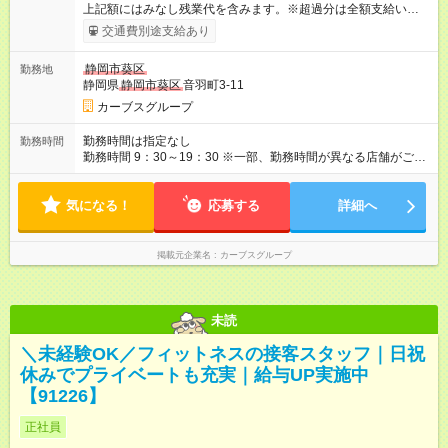
上記額にはみなし残業代を含みます。※超過分は全額支給いたし
ます。 みなし残業代 25,699円／月 みなし残業時間 16時間／月
交通費別途支給あり
【試用期間】試用期間あり 試用期間の長さ：6ヶ月 ※ 雇用形態
と給与に、本採用時と異なる部分があります。 雇用形態：本採
静岡市葵区
勤務地
用時と同じです。 給与：月給 220,000円以上 上記額にはみなし
静岡県
静岡市葵区
音羽町3-11
残業代を含みます。※超過分は全額支給いたします。 みなし残
業代 23,077円／月 みなし残業時間 16時間／月
カーブスグループ
勤務時間は指定なし
勤務時間
勤務時間 9：30～19：30 ※一部、勤務時間が異なる店舗がござ
います。 ＜営業時間＞ 平日／10：00～13：00、15：00～19：
00 土曜／10：00～13：00 （全店舗閉店時間は19時です。早朝
気になる！
深夜シフトはありません）
応募する
詳細へ
掲載元企業名
カーブスグループ
未読
＼未経験OK／フィットネスの接客スタッフ｜日祝
休みでプライベートも充実｜給与UP実施中
【91226】
正社員