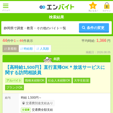
0
メニュー
気になる！
ログイン
検索結果
条件の変更
静岡県で調査・教育・その他のバイト一覧
44
1,366
件中
1
～
44
件表示
平均時給:
円
新着順
時給順
人気順
掲載日：2026.08.05
未読
【高時給1,500円】直行直帰OK＊放送サービスに
関する訪問相談員
アルバイト
職種未経験OK
社会人未経験OK
大学生歓迎
ブランクOK
時給 1,500円～
給与
交通費別途支給あり
交通費全額支給
交通費