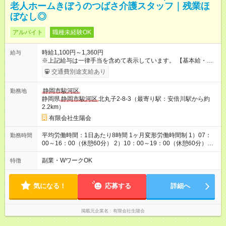
老人ホームきぼうのつばさ介護スタッフ｜残業ほ
ぼなし◎
アルバイト
職種未経験OK
時給1,100円～1,360円
給与
※上記給与は一律手当を含めて表示しています。 【基本給・一
律手当】 基本給：1,080～1,250円（年齢・経験考慮） 介護業務
交通費別途支給あり
手当：+20円（介護福祉士資格なし）｜+60円（介護福祉士資格
あり） 介護福祉士手当：+50円 【
その他
手当】 早遅手当：+30
静岡市駿河区
勤務地
円 夜勤手当：6,500円/回（夜勤研修時は3,250円/回） 役職手
静岡県
静岡市駿河区
北丸子2-8-3（最寄り駅：安倍川駅から約
当：5,000円～ 【昇給】 年1回｜4月 前年度昇給実績：30～125
2.2km）
円/1時間あたり ※残業が発生した場合は、法定に基づき時間外手
当を支給します。 【試用期間】試用期間あり 試用期間の長さ：
有限会社生陽会
6ヶ月 雇用形態、給与は本採用時と同じです。 試用期間中も雇
用条件に応じて社会保険加入、手当等の条件も同じです。
平均労働時間：1日あたり8時間 1ヶ月変形労働時間制 1）07：
勤務時間
00～16：00（休憩60分） 2）10：00～19：00（休憩60分）
3）11：00～20：00（休憩60分） 4）16：00～翌9：00（休憩
60分） ・1～3の勤務…早遅手当対象シフト ・4の勤務…夜勤手
副業・WワークOK
特徴
当対象シフト ・時間外ほぼなし 平均労働時間：1日あたり8時間
1ヶ月変形労働時間制 1）07：00～16：00（休憩60分） 2）
10：00～19：00（休憩60分） 3）11：00～20：00（休憩60
気になる！
応募する
詳細へ
分） 4）16：00～翌9：00（休憩60分） ・1～3の勤務…早遅手
当対象シフト ・4の勤務…夜勤手当対象シフト ・時間外ほぼな
し
掲載元企業名
有限会社生陽会