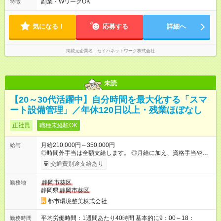
時間以下です。
副業・WワークOK
特徴
気になる！
応募する
詳細へ
掲載元企業名
セイハネットワーク株式会社
未読
【20～30代活躍中】自分時間を最大化する「スマ
ート設備管理」／年休120日以上・残業ほぼなし
正社員
職種未経験OK
月給210,000円～350,000円
給与
◎時間外手当は全額支給します。 ◎月給に加え、資格手当や報奨
金制度、家賃補助制度などもあります。 【試用期間】試用期間
交通費別途支給あり
なし
静岡市葵区
勤務地
静岡県
静岡市葵区
都市環境整美株式会社
平均労働時間：1週間あたり40時間 基本的に9：00～18：
勤務時間