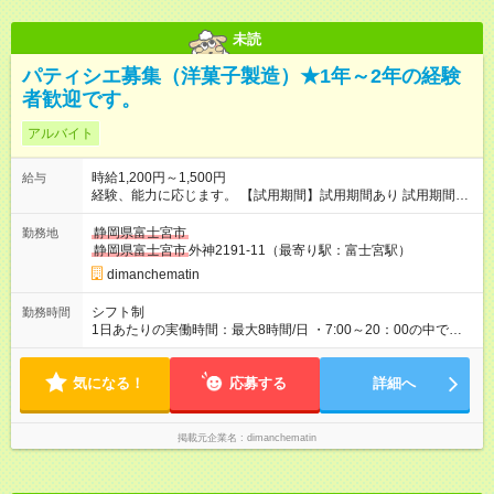
未読
パティシエ募集（洋菓子製造）★1年～2年の経験
者歓迎です。
アルバイト
時給1,200円～1,500円
給与
経験、能力に応じます。 【試用期間】試用期間あり 試用期間の
長さ：6ヶ月 雇用形態、給与は本採用時と同じです。
静岡県富士宮市
勤務地
静岡県富士宮市
外神2191-11（最寄り駅：富士宮駅）
dimanchematin
シフト制
勤務時間
1日あたりの実働時間：最大8時間/日 ・7:00～20：00の中での
シフト制となります。 ・実働5～8時間+休憩1時間
気になる！
応募する
詳細へ
掲載元企業名
dimanchematin