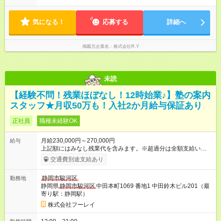
気になる！
応募する
詳細へ
掲載元企業名
株式会社R.Y
未読
【経験不問！残業ほぼなし！12時始業♪】塾の案内
スタッフ★月収50万も！入社2か月給与保証あり
正社員
職種未経験OK
月給230,000円～270,000円
給与
上記額にはみなし残業代を含みます。※超過分は全額支給いたし
ます。 みなし残業代 33,750円 ～ 40,500円／月 みなし残業時
交通費別途支給あり
間 23.7時間／月 ＼報奨金＋各種手当アリ♪／ 報奨金は実績を正
当に評価し、当社規定により、毎月支給しています。 ＜報奨金
静岡市駿河区
勤務地
について＞ 未経験入社3ヶ月で30万円（月収50万円以上）、1年
静岡県
静岡市駿河区
中田本町1069 番地1 中田鈴木ビル201（最
で60万円（月収80万円以上）を支給されているスタッフもいま
寄り駅：静岡駅）
す。頑張ったら頑張った分だけお給料に還元される仕組みが整
えられています。 〈社員の年収例〉 年収365万円/月給：26万円
株式会社フーレイ
+賞与（入社1年目・22歳） 年収429万円/月給：31万円+賞与
（入社2年目・24歳） 年収654万円/月給：39万円+賞与（入社6