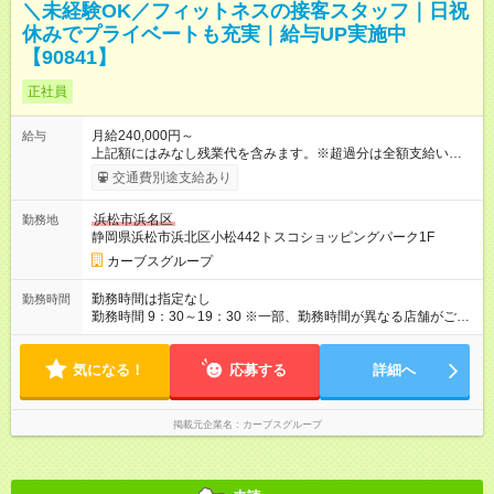
＼未経験OK／フィットネスの接客スタッフ｜日祝
休みでプライベートも充実｜給与UP実施中
【90841】
正社員
月給240,000円～
給与
上記額にはみなし残業代を含みます。※超過分は全額支給いたし
ます。 みなし残業代 24,770円／月 みなし残業時間 16時間／月
交通費別途支給あり
【試用期間】試用期間あり 試用期間の長さ：3ヶ月 雇用形態、
給与は本採用時と同じです。
浜松市浜名区
勤務地
静岡県浜松市浜北区小松442トスコショッピングパーク1F
カーブスグループ
勤務時間は指定なし
勤務時間
勤務時間 9：30～19：30 ※一部、勤務時間が異なる店舗がござ
います。 ＜営業時間＞ 平日／10：00～13：00、15：00～19：
00 土曜／10：00～13：00 （全店舗閉店時間は19時です。早朝
気になる！
深夜シフトはありません）
応募する
詳細へ
掲載元企業名
カーブスグループ