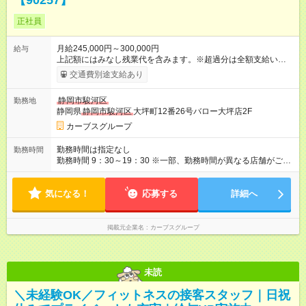
【90257】
正社員
月給245,000円～300,000円
給与
上記額にはみなし残業代を含みます。※超過分は全額支給いたし
ます。 みなし残業代 25,699円／月 みなし残業時間 16時間／月
交通費別途支給あり
【試用期間】試用期間あり 試用期間の長さ：6ヶ月 ※ 雇用形態
と給与に、本採用時と異なる部分があります。 雇用形態：本採
静岡市駿河区
勤務地
用時と同じです。 給与：月給 220,000円以上 上記額にはみなし
静岡県
静岡市駿河区
大坪町12番26号バロー大坪店2F
残業代を含みます。※超過分は全額支給いたします。 みなし残
業代 23,077円／月 みなし残業時間 16時間／月
カーブスグループ
勤務時間は指定なし
勤務時間
勤務時間 9：30～19：30 ※一部、勤務時間が異なる店舗がござ
います。 ＜営業時間＞ 平日／10：00～13：00、15：00～19：
00 土曜／10：00～13：00 （全店舗閉店時間は19時です。早朝
気になる！
深夜シフトはありません）
応募する
詳細へ
掲載元企業名
カーブスグループ
未読
＼未経験OK／フィットネスの接客スタッフ｜日祝