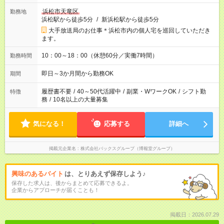
浜松市天竜区
勤務地
浜松駅から徒歩5分
/
新浜松駅から徒歩5分
大手放送局のお仕事＊浜松市内の個人宅を巡回していただき
ます。
10：00～18：00（休憩60分／実働7時間）
勤務時間
即日～3か月間から勤務OK
期間
履歴書不要
/
40～50代活躍中
/
副業・WワークOK
/
シフト勤
特徴
務
/
10名以上の大量募集
気になる！
応募する
詳細へ
掲載元企業名
株式会社バックスグループ（博報堂グループ）
興味のあるバイト
は、とりあえず保存しよう♪
保存した求人は、後からまとめて応募できるよ。
企業からアプローチが届くことも！
掲載日：2026.07.29