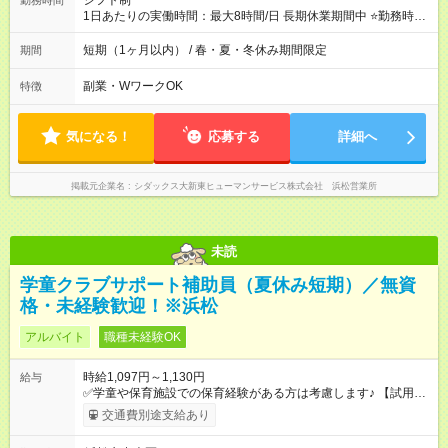
シフト制
勤務時間
1日あたりの実働時間：最大8時間/日 長期休業期間中 ⭐勤務時間
・7:30～18:30 (内実働5h～) ⭐勤務曜日 ・月、火、水、
木、金 ⭐
その他
シフト制・週2日～OK 勤務時間・期間など
短期（1ヶ月以内） / 春・夏・冬休み期間限定
期間
についてはお気軽にご相談ください！ ⭐1日5時間～内、週２～
５日での勤務可能なら大歓迎♪ ♪お気軽にご相談ください♬
副業・WワークOK
特徴
気になる！
応募する
詳細へ
掲載元企業名
シダックス大新東ヒューマンサービス株式会社 浜松営業所
未読
学童クラブサポート補助員（夏休み短期）／無資
格・未経験歓迎！※浜松
アルバイト
職種未経験OK
時給1,097円～1,130円
給与
✅学童や保育施設での保育経験がある方は考慮します♪ 【試用期
間】試用期間あり 試用期間の長さ：3ヶ月 雇用形態、給与は本
交通費別途支給あり
採用時と同じです。