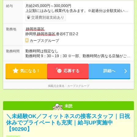
月給245,000円～300,000円
給与
上記額にはみなし残業代を含みます。※超過分は全額支給いたし
ます。 みなし残業代 25,699円／月 みなし残業時間 16時間／月
交通費別途支給あり
【試用期間】試用期間あり 試用期間の長さ：6ヶ月 ※ 雇用形態
と給与に、本採用時と異なる部分があります。 雇用形態：本採
静岡市葵区
勤務地
用時と同じです。 給与：月給 220,000円以上 上記額にはみなし
静岡県
静岡市葵区
沓谷6丁目2-2
残業代を含みます。※超過分は全額支給いたします。 みなし残
業代 23,077円／月 みなし残業時間 16時間／月
カーブスグループ
勤務時間は指定なし
勤務時間
勤務時間 9：30～19：30 ※一部、勤務時間が異なる店舗がござ
います。 ＜営業時間＞ 平日／10：00～13：00、15：00～19：
00 土曜／10：00～13：00 （全店舗閉店時間は19時です。早朝
気になる！
深夜シフトはありません）
応募する
詳細へ
掲載元企業名
カーブスグループ
未読
＼未経験OK／フィットネスの接客スタッフ｜日祝
休みでプライベートも充実｜給与UP実施中
【90290】