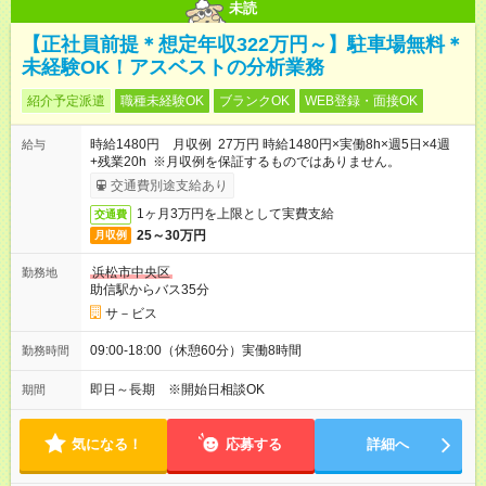
未読
【正社員前提＊想定年収322万円～】駐車場無料＊
未経験OK！アスベストの分析業務
紹介予定派遣
職種未経験OK
ブランクOK
WEB登録・面接OK
時給1480円 月収例 27万円 時給1480円×実働8h×週5日×4週
給与
+残業20h ※月収例を保証するものではありません。
交通費別途支給あり
1ヶ月3万円を上限として実費支給
交通費
25～30万円
月収例
浜松市中央区
勤務地
助信駅からバス35分
サ－ビス
09:00-18:00（休憩60分）実働8時間
勤務時間
即日～長期 ※開始日相談OK
期間
気になる！
応募する
詳細へ