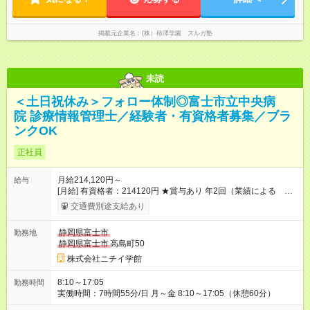
掲載元企業名
(株）柿澤学園 スルガ塾
未読
＜土日祝休み＞フォロー体制◎富士市立中央病
院 診療情報管理士／経験者・有資格者募集／ブラ
ンクOK
正社員
月給214,120円～
給与
[月給] 有資格者：214120円 ★賞与あり 年2回（業績による 初
年度1回） ★キャリアアップ制度あり 進級により給与がアップ
交通費別途支給あり
します！ 【試用期間】試用期間なし
静岡県富士市
勤務地
静岡県富士市
高島町50
株式会社ニチイ学館
8:10～17:05
勤務時間
実働時間：7時間55分/日 月～金 8:10～17:05（休憩60分）