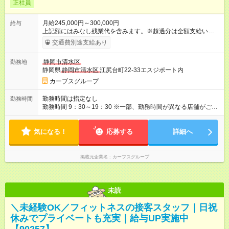
正社員
月給245,000円～300,000円
給与
上記額にはみなし残業代を含みます。※超過分は全額支給いたし
ます。 みなし残業代 25,699円／月 みなし残業時間 16時間／月
交通費別途支給あり
【試用期間】試用期間あり 試用期間の長さ：6ヶ月 ※ 雇用形態
と給与に、本採用時と異なる部分があります。 雇用形態：本採
静岡市清水区
勤務地
用時と同じです。 給与：月給 220,000円以上 上記額にはみなし
静岡県
静岡市清水区
江尻台町22-33エスジポート内
残業代を含みます。※超過分は全額支給いたします。 みなし残
業代 23,077円／月 みなし残業時間 16時間／月
カーブスグループ
勤務時間は指定なし
勤務時間
勤務時間 9：30～19：30 ※一部、勤務時間が異なる店舗がござ
います。 ＜営業時間＞ 平日／10：00～13：00、15：00～19：
00 土曜／10：00～13：00 （全店舗閉店時間は19時です。早朝
気になる！
深夜シフトはありません）
応募する
詳細へ
掲載元企業名
カーブスグループ
未読
＼未経験OK／フィットネスの接客スタッフ｜日祝
休みでプライベートも充実｜給与UP実施中