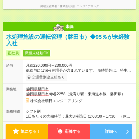
40時間 日勤/8：30～17：15(休憩1h) 夜勤/17：00～8：45(休憩
２h) 【４日間ローテーション勤務】 1日：8：30～17：15(休憩
掲載元企業名
株式会社朝日エンジニアリング
１ｈ) 2日：17：00～8：45(休憩２ｈ) 3日：夜勤明けお休 4日：
公休 ※日勤→日勤→夜勤→明け休み→公休5日シフトもあります
未読
水処理施設の運転管理（磐田市）◆95％が未経験
入社
正社員
職種未経験OK
月給220,000円～230,000円
給与
※給与には深夜割増分が含まれています。 ※時間外は、発生した
場合は全額別途支給いたします。（ 固定残業代はありませ
交通費別途支給あり
ん。） 【試用期間】試用期間あり 試用期間の長さ：3ヶ月 雇用
形態、給与は本採用時と同じです。
静岡県磐田市
勤務地
静岡県磐田市
寺谷2258（最寄り駅：東海道本線 磐田駅）
株式会社朝日エンジニアリング
シフト制
勤務時間
1日あたりの実働時間：最大8時間/日 (1)08:30～17:30 （休憩
60分） (2)16:45～翌08:45 （休憩240分） (3)08:30～翌
08:29 (休憩180分) 例(1)→(2)→明休→公休の土日祝含むローテ
気になる！
ーション勤務となります。 ◇変形労働時間制（週平均実働40時
応募する
詳細へ
間）