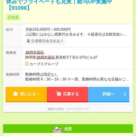
休みでプライベートも充実｜給与UP実施中
【91098】
正社員
月給245,000円～300,000円
給与
上記額にはみなし残業代を含みます。※超過分は全額支給いたし
ます。 みなし残業代 25,699円／月 みなし残業時間 16時間／月
交通費別途支給あり
【試用期間】試用期間あり 試用期間の長さ：6ヶ月 ※ 雇用形態
と給与に、本採用時と異なる部分があります。 雇用形態：本採
静岡市葵区
勤務地
用時と同じです。 給与：月給 220,000円以上 上記額にはみなし
静岡県
静岡市葵区
新富町3丁目3-1FSビル1F
残業代を含みます。※超過分は全額支給いたします。 みなし残
業代 23,077円／月 みなし残業時間 16時間／月
カーブスグループ
勤務時間は指定なし
勤務時間
勤務時間 9：30～19：30 ※一部、勤務時間が異なる店舗がござ
います。 ＜営業時間＞ 平日／10：00～13：00、15：00～19：
00 土曜／10：00～13：00 （全店舗閉店時間は19時です。早朝
気になる！
深夜シフトはありません）
応募する
詳細へ
掲載元企業名
カーブスグループ
未読