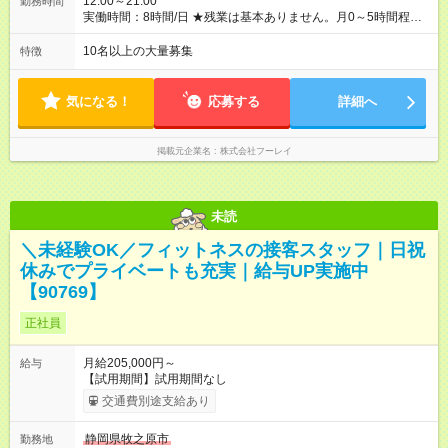
12:00～21:00
勤務時間
年目・33歳） 【試用期間】試用期間あり 試用期間の長さ：2ヶ
実働時間：8時間/日 ★残業は基本ありません。月0～5時間程度
月 ※ 雇用形態と給与に、本採用時と異なる部分があります。 雇
を想定しています。 ★朝はゆっくり過ごせて、通勤ラッシュと
用形態：中途採用（契約社員） 給与：月給 286,000
は無縁です。 〈１日のスケジュール例〉 12:00 出社 13:00 ミ
10名以上の大量募集
特徴
円 ～ 300,000円 ≪スタート安心保証≫ 入社後2ヶ月間は成果を
ーティング、昼食 14:00 現地へ出発 20:30 当日の報告、相談
問わず【月給28万6000円～30万円】（地域により変動）を保
21:00 定時退社(直帰)
証！ まずは仕事を覚え、スキルアップに集中できます◎ 「報奨
気になる！
応募する
詳細へ
金って稼げるの？」 「未経験の走り始めが不安…」 ——そんな
気持ちに、収入面から応える、当社独自の制度です。
掲載元企業名
株式会社フーレイ
未読
＼未経験OK／フィットネスの接客スタッフ｜日祝
休みでプライベートも充実｜給与UP実施中
【90769】
正社員
月給205,000円～
給与
【試用期間】試用期間なし
交通費別途支給あり
静岡県牧之原市
勤務地