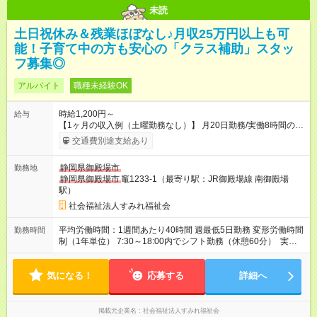
未読
土日祝休み＆残業ほぼなし♪月収25万円以上も可
能！子育て中の方も安心の「クラス補助」スタッ
フ募集◎
アルバイト
職種未経験OK
時給1,200円～
給与
【1ヶ月の収入例（土曜勤務なし）】 月20日勤務/実働8時間の場
合：月収251.000円 （月収の内訳） 基本給：1200円×8h×20日
交通費別途支給あり
＝192.000円 区分２手当：37.000円 人勧手当：14.000円 調整手
当：8.000円 【1ヶ月の収入例（土曜勤務あり）】 月21日勤務/
静岡県御殿場市
勤務地
実働8時間の場合：月収260.600円 （月収の内訳） 基本給：
静岡県御殿場市
竈1233-1（最寄り駅：JR御殿場線 南御殿場
1200円×8h×21日＝201.600円 区分２手当：37.000円 人勧手
駅）
当：14.000円 調整手当：8.000円 ※区分２手当、人勧手当、調
整手当は勤務日数と勤務時間に関係なく毎月固定で支給。 ※通
社会福祉法人すみれ福祉会
勤手当 実費支給（上限なし） ※昇給 可能性あり ※賞与あり
（年３回支給） ※試用期間3ヶ月あり（条件・待遇は変動なし）
平均労働時間：1週間あたり40時間 週最低5日勤務 変形労働時間
勤務時間
※入職お祝い金あり（試用期間が終了し本採用になった方）
制（1年単位） 7:30～18:00内でシフト勤務（休憩60分） 実働8
【試用期間】試用期間あり 試用期間の長さ：3ヶ月 雇用形態、
時間 ※月～金・週平均実働40時間以内 ※残業ほぼなし 平均労働
給与は本採用時と同じです。
時間：1週間あたり40時間 週最低5日勤務 変形労働時間制（1年
気になる！
単位） 7:30～18:00内でシフト勤務（休憩60分） 実働8時間 ※
応募する
詳細へ
月～金・週平均実働40時間以内 ※残業ほぼなし
掲載元企業名
社会福祉法人すみれ福祉会