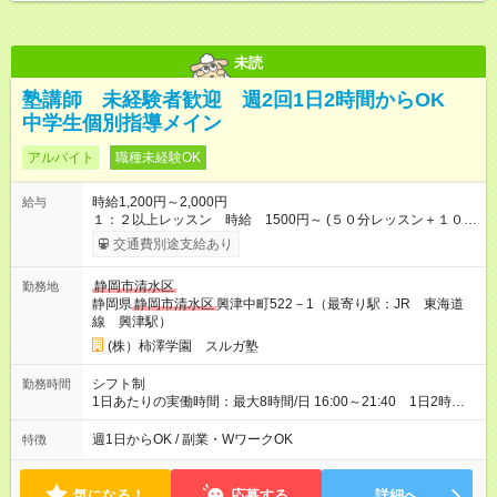
未読
塾講師 未経験者歓迎 週2回1日2時間からOK
中学生個別指導メイン
アルバイト
職種未経験OK
時給1,200円～2,000円
給与
１：２以上レッスン 時給 1500円～ (５０分レッスン＋１０分
事務作業） １：１レッスン 時給 1,200円～ (５０分レッ
交通費別途支給あり
スン＋１０分事務作業） ※試用期間中は時給1100円です。期間
は3週間です。
その他
待遇に変更はありません 【試用期間】試
静岡市清水区
勤務地
用期間あり 試用期間の長さ：3週間 ※ 雇用形態と給与に、本採
静岡県
静岡市清水区
興津中町522－1（最寄り駅：JR 東海道
用時と異なる部分があります。 雇用形態：本採用時と同じで
線 興津駅）
す。 給与：時給 1,100円 ～ 1,100円
(株）柿澤学園 スルガ塾
シフト制
勤務時間
1日あたりの実働時間：最大8時間/日 16:00～21:40 1日2時
間、週１回からOK
週1日からOK / 副業・WワークOK
特徴
気になる！
応募する
詳細へ