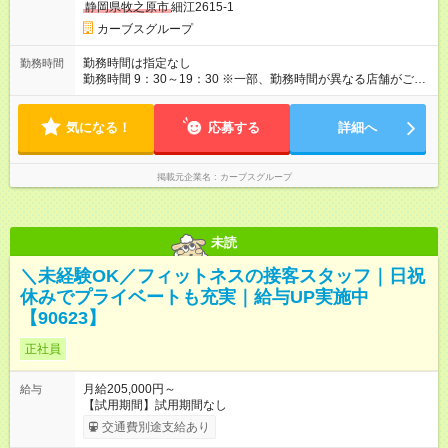
静岡県牧之原市
細江2615-1
カーブスグループ
勤務時間は指定なし
勤務時間
勤務時間 9：30～19：30 ※一部、勤務時間が異なる店舗がござ
います。 ＜営業時間＞ 平日／10：00～13：00、15：00～19：
00 土曜／10：00～13：00 （全店舗閉店時間は19時です。早朝
気になる！
深夜シフトはありません）
応募する
詳細へ
掲載元企業名
カーブスグループ
未読
＼未経験OK／フィットネスの接客スタッフ｜日祝
休みでプライベートも充実｜給与UP実施中
【90623】
正社員
月給205,000円～
給与
【試用期間】試用期間なし
交通費別途支給あり