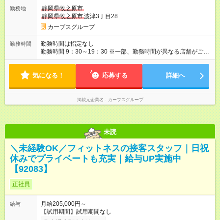
静岡県牧之原市
勤務地
静岡県牧之原市
波津3丁目28
カーブスグループ
勤務時間は指定なし
勤務時間
勤務時間 9：30～19：30 ※一部、勤務時間が異なる店舗がござ
います。 ＜営業時間＞ 平日／10：00～13：00、15：00～19：
00 土曜／10：00～13：00 （全店舗閉店時間は19時です。早朝
気になる！
深夜シフトはありません）
応募する
詳細へ
掲載元企業名
カーブスグループ
未読
＼未経験OK／フィットネスの接客スタッフ｜日祝
休みでプライベートも充実｜給与UP実施中
【92083】
正社員
月給205,000円～
給与
【試用期間】試用期間なし