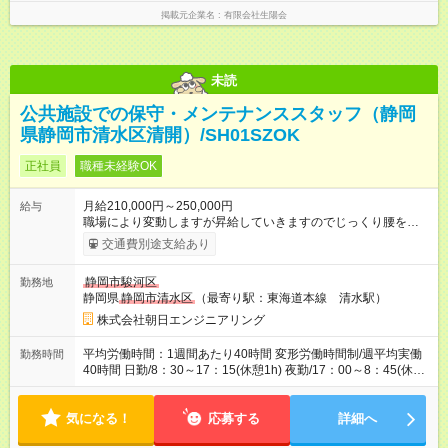
掲載元企業名
有限会社生陽会
未読
公共施設での保守・メンテナンススタッフ（静岡
県静岡市清水区清開）/SH01SZOK
正社員
職種未経験OK
月給210,000円～250,000円
給与
職場により変動しますが昇給していきますのでじっくり腰を据
えて働いてください。 【試用期間】試用期間あり 試用期間の長
交通費別途支給あり
さ：3ヶ月 雇用形態、給与は本採用時と同じです。
静岡市駿河区
勤務地
静岡県
静岡市清水区
（最寄り駅：東海道本線 清水駅）
株式会社朝日エンジニアリング
平均労働時間：1週間あたり40時間 変形労働時間制/週平均実働
勤務時間
40時間 日勤/8：30～17：15(休憩1h) 夜勤/17：00～8：45(休憩
２h) 【４日間ローテーション勤務】 1日：8：30～17：15(休憩
１ｈ) 2日：17：00～8：45(休憩２ｈ) 3日：夜勤明けお休 4日：
気になる！
公休 ※日勤→日勤→夜勤→明け休み→公休5日シフトもあります
応募する
詳細へ
平均労働時間：1週間あたり40時間 変形労働時間制/週平均実働