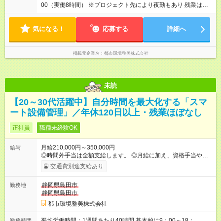
00（実働8時間） ※プロジェクト先により夜勤もあり 残業は月
10時間以下と少なめです！ 平均労働時間：1週間あたり40時間
基本的に9：00～18：00（実働8時間） ※プロジェクト先により
気になる！
夜勤もあり 残業は月10時間以下と少なめです！
応募する
詳細へ
掲載元企業名
都市環境整美株式会社
未読
【20～30代活躍中】自分時間を最大化する「スマ
ート設備管理」／年休120日以上・残業ほぼなし
正社員
職種未経験OK
月給210,000円～350,000円
給与
◎時間外手当は全額支給します。 ◎月給に加え、資格手当や報奨
金制度、家賃補助制度などもあります。 【試用期間】試用期間
交通費別途支給あり
なし
静岡県島田市
勤務地
静岡県島田市
都市環境整美株式会社
平均労働時間：1週間あたり40時間 基本的に9：00～18：
勤務時間