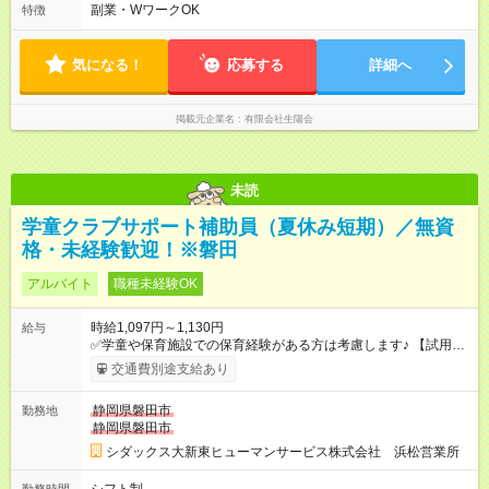
副業・WワークOK
特徴
気になる！
応募する
詳細へ
掲載元企業名
有限会社生陽会
未読
学童クラブサポート補助員（夏休み短期）／無資
格・未経験歓迎！※磐田
アルバイト
職種未経験OK
時給1,097円～1,130円
給与
✅学童や保育施設での保育経験がある方は考慮します♪ 【試用期
間】試用期間あり 試用期間の長さ：3ヶ月 雇用形態、給与は本
交通費別途支給あり
採用時と同じです。
静岡県磐田市
勤務地
静岡県磐田市
シダックス大新東ヒューマンサービス株式会社 浜松営業所