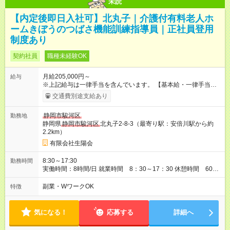
未読
【内定後即日入社可】北丸子｜介護付有料老人ホ
ームきぼうのつばさ機能訓練指導員｜正社員登用
制度あり
契約社員
職種未経験OK
月給205,000円～
給与
※上記給与は一律手当を含んでいます。 【基本給・一律手当】
基本給：185,000円～200,000円（年齢・経験考慮） 資格手当：
交通費別途支給あり
20,000円 【昇給】 年1回｜4月 前年度昇給実績：1,000円～
7,000円/1か月あたり 【賞与】 年2回｜7月、12月 前年度賞与実
静岡市駿河区
勤務地
績：2ヶ月分 ※残業が発生した場合は、法定に基づき時間外手当
静岡県
静岡市駿河区
北丸子2-8-3（最寄り駅：安倍川駅から約
を支給します。 【試用期間】試用期間あり 試用期間の長さ：6
2.2km）
ヶ月 雇用形態、給与は本採用時と同じです。 試用期間中も社会
保険加入、手当等の条件も同じです。
有限会社生陽会
8:30～17:30
勤務時間
実働時間：8時間/日 就業時間 8：30～17：30 休憩時間 60分
時間外ほぼなし
副業・WワークOK
特徴
気になる！
応募する
詳細へ