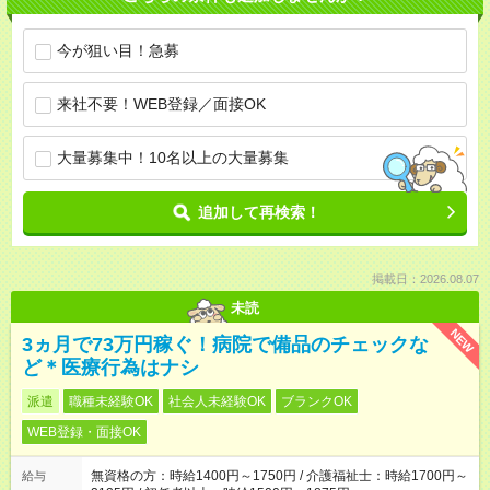
今が狙い目！急募
来社不要！WEB登録／面接OK
大量募集中！10名以上の大量募集
追加して再検索！
掲載日：2026.08.07
未読
NEW
3ヵ月で73万円稼ぐ！病院で備品のチェックな
ど＊医療行為はナシ
派遣
職種未経験OK
社会人未経験OK
ブランクOK
WEB登録・面接OK
無資格の方：時給1400円～1750円 / 介護福祉士：時給1700円～
給与