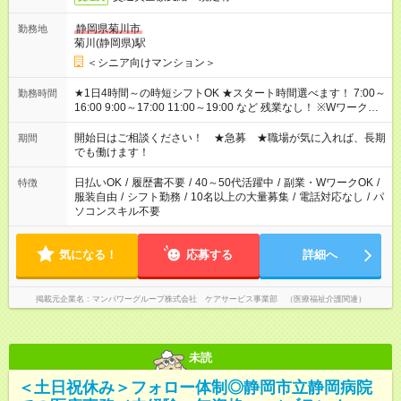
静岡県菊川市
勤務地
菊川(静岡県)駅
＜シニア向けマンション＞
★1日4時間～の時短シフトOK ★スタート時間選べます！ 7:00～
勤務時間
16:00 9:00～17:00 11:00～19:00 など 残業なし！ ※Wワークの
場合、他のお仕事と合わせ週40時間超の就業はご案内できませ
ん ※法令に基づき、週20時間以上勤務は社会保険への加入対象
開始日はご相談ください！ ★急募 ★職場が気に入れば、長期
期間
となります ※労働者派遣法（日雇い派遣の原則禁止）により、
でも働けます！
短時間・短期間の就業はご案内が難しい場合があります
日払いOK
/
履歴書不要
/
40～50代活躍中
/
副業・WワークOK
/
特徴
服装自由
/
シフト勤務
/
10名以上の大量募集
/
電話対応なし
/
パ
ソコンスキル不要
気になる！
応募する
詳細へ
掲載元企業名
マンパワーグループ株式会社 ケアサービス事業部 （医療福祉介護関連）
未読
＜土日祝休み＞フォロー体制◎静岡市立静岡病院