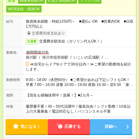
派遣
職種未経験OK
社会人未経験OK
ブランクOK
WEB登録・面接OK
無資格未経験：時給1250円～ ■週払いOK ■扶養内OK ■日収
給与
1万円以上
交通費別途支給あり
交通費全額支給（ガソリン代もOK！）
交通費
静岡県掛川市
勤務地
掛川駅
/
掛川市役所前駅
/
いこいの広場駅
/
…
≪自宅からドアtoドアで30分以内！≫ご希望の勤務地を紹介
します。
9:00～18:00（休憩60分） ■ご希望があれば下記シフトもOK！
勤務時間
早番 7:00～16:00 遅番 10:00～19:00 夜勤 16:30～翌9:30 「家族
と休みを合わせたい」 「余裕を持って夕飯の準備がしたい」
「できれば残業はしたくない」 など、ご希望を教えてください
【現在も積極採用中！急募！】■2カ月～
期間
ね。 ※Wワーク希望の方へ 今ご覧のお仕事で希望する勤務時間
と、もう1つのお仕事の勤務時間が 合計で週40時間を超える場
履歴書不要
/
40～50代活躍中
/
服装自由
/
シフト勤務
/
10名以
特徴
合は応募できません。
上の大量募集
/
電話対応なし
/
パソコンスキル不要
気になる！
応募する
詳細へ