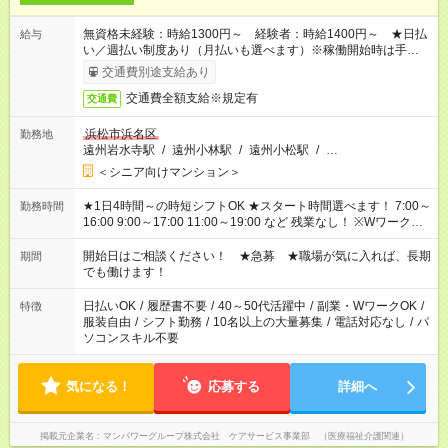
無資格未経験：時給1300円～ 経験者：時給1400円～ ★日払
給与
い／週払い制度あり（月払いも選べます）※稼働開始時は手続き
完了次第のお支払いとなります。
交通費別途支給あり
交通費全額支給※規定有
交通費
浜松市浜名区
勤務地
遠州岩水寺駅
/
遠州小林駅
/
遠州小松駅
/
…
＜シニア向けマンション＞
★1日4時間～の時短シフトOK ★スタート時間選べます！ 7:00～
勤務時間
16:00 9:00～17:00 11:00～19:00 など 残業なし！ ※Wワークの
場合、他のお仕事と合わせ週40時間超の就業はご案内できませ
ん ※法令に基づき、週20時間以上勤務は社会保険への加入対象
開始日はご相談ください！ ★急募 ★職場が気に入れば、長期
期間
となります ※労働者派遣法（日雇い派遣の原則禁止）により、
でも働けます！
短時間・短期間の就業はご案内が難しい場合があります
日払いOK
/
履歴書不要
/
40～50代活躍中
/
副業・WワークOK
/
特徴
服装自由
/
シフト勤務
/
10名以上の大量募集
/
電話対応なし
/
パ
ソコンスキル不要
気になる！
応募する
詳細へ
掲載元企業名
マンパワーグループ株式会社 ケアサービス事業部 （医療福祉介護関連）