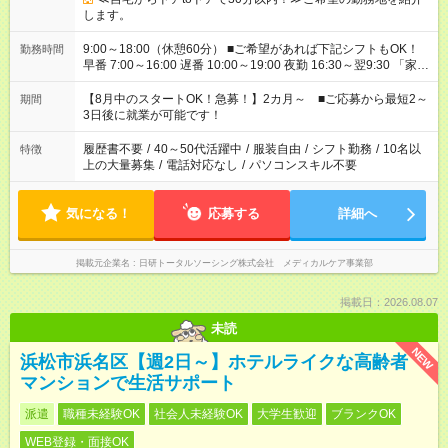
します。
9:00～18:00（休憩60分） ■ご希望があれば下記シフトもOK！
勤務時間
早番 7:00～16:00 遅番 10:00～19:00 夜勤 16:30～翌9:30 「家族
と休みを合わせたい」 「余裕を持って夕飯の準備がしたい」
「できれば残業はしたくない」 など、ご希望を教えてください
【8月中のスタートOK！急募！】2カ月～ ■ご応募から最短2～
期間
ね。 ※Wワーク希望の方へ 今ご覧のお仕事で希望する勤務時間
3日後に就業が可能です！
と、もう1つのお仕事の勤務時間。 合計で週40時間を超える場
合は応募できません。
履歴書不要
/
40～50代活躍中
/
服装自由
/
シフト勤務
/
10名以
特徴
上の大量募集
/
電話対応なし
/
パソコンスキル不要
気になる！
応募する
詳細へ
掲載元企業名
日研トータルソーシング株式会社 メディカルケア事業部
掲載日：2026.08.07
未読
NEW
浜松市浜名区【週2日～】ホテルライクな高齢者
マンションで生活サポート
派遣
職種未経験OK
社会人未経験OK
大学生歓迎
ブランクOK
WEB登録・面接OK