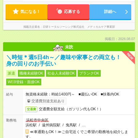
気になる！
応募する
詳細へ
掲載元企業名
日研トータルソーシング株式会社 メディカルケア事業部
掲載日：2026.08.07
未読
NEW
＼時短＊週5日4h～／趣味や家事との両立も！
身の回りのお手伝い
派遣
職種未経験OK
社会人未経験OK
ブランクOK
WEB登録・面接OK
無資格未経験：時給1400円～ ■週払いOK ■扶養内OK
給与
交通費別途支給あり
交通費全額支給（ガソリン代もOK！）
交通費
浜松市中央区
勤務地
浜松駅
/
遠州病院駅
/
曳馬駅
/
…
≪車通勤もOK！≫ご自宅近くでご希望の勤務地を紹介しま
す。