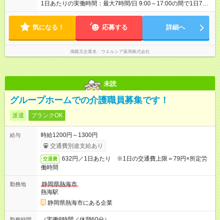
1日あたりの実働時間：最大7時間/日 9:00～17:00の間で1日7時
間の勤務 ☆週4～5日の勤務 ※勤務曜日応相談 ☆未経験・無資格
可
気になる！
応募する
詳細へ
掲載元企業名
ウエルシア薬局株式会社
未読
グループホームでの介護職員募集です！
派遣
ブランクOK
時給1200円～1300円
給与
交通費別途支給あり
632円／1日あたり ※1日の交通費上限＝79円×所定労
交通費
働時間
静岡県熱海市
勤務地
熱海駅
静岡県熱海市にある企業
（実働8時間／休憩60分）
勤務時間