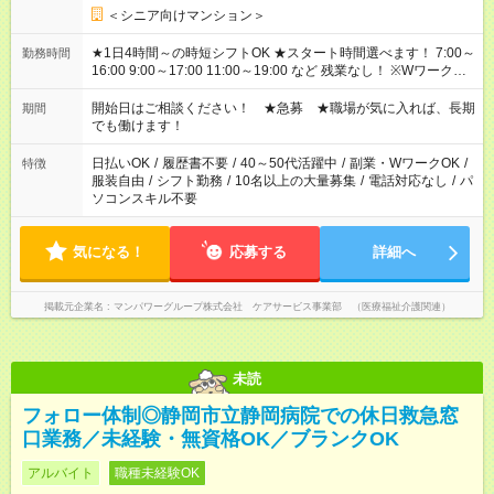
＜シニア向けマンション＞
★1日4時間～の時短シフトOK ★スタート時間選べます！ 7:00～
勤務時間
16:00 9:00～17:00 11:00～19:00 など 残業なし！ ※Wワークの
場合、他のお仕事と合わせ週40時間超の就業はご案内できませ
ん ※法令に基づき、週20時間以上勤務は社会保険への加入対象
開始日はご相談ください！ ★急募 ★職場が気に入れば、長期
期間
となります ※労働者派遣法（日雇い派遣の原則禁止）により、
でも働けます！
短時間・短期間の就業はご案内が難しい場合があります
日払いOK
/
履歴書不要
/
40～50代活躍中
/
副業・WワークOK
/
特徴
服装自由
/
シフト勤務
/
10名以上の大量募集
/
電話対応なし
/
パ
ソコンスキル不要
気になる！
応募する
詳細へ
掲載元企業名
マンパワーグループ株式会社 ケアサービス事業部 （医療福祉介護関連）
未読
フォロー体制◎静岡市立静岡病院での休日救急窓
口業務／未経験・無資格OK／ブランクOK
アルバイト
職種未経験OK