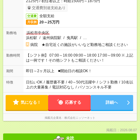
2125円 / 初任者以上：時給1500円～1875円
交通費別途支給あり
全額支給
交通費
20～25万円
月収例
浜松市中央区
勤務地
浜松駅
/
遠州病院駅
/
曳馬駅
/
…
病院 ★自宅近くの施設がいいなど勤務地ご相談ください
【シフト例】 07:00～16:00 09:00～18:00 17:00～09:00 ※ 上記
勤務時間
は一例です！その他シフトもご相談ください！
即日～2ヶ月以上 ■開始日の相談OK！
期間
日払いOK
/
履歴書不要
/
40～50代活躍中
/
シフト勤務
/
10名以
特徴
上の大量募集
/
電話対応なし
/
パソコンスキル不要
気になる！
応募する
詳細へ
掲載元企業名
株式会社ニッソーネット
掲載日：2026.08.07
未読