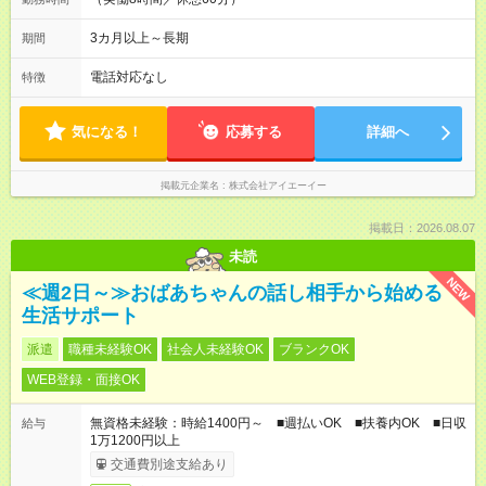
3カ月以上～長期
期間
電話対応なし
特徴
気になる！
応募する
詳細へ
掲載元企業名
株式会社アイエーイー
掲載日：2026.08.07
未読
NEW
≪週2日～≫おばあちゃんの話し相手から始める
生活サポート
派遣
職種未経験OK
社会人未経験OK
ブランクOK
WEB登録・面接OK
無資格未経験：時給1400円～ ■週払いOK ■扶養内OK ■日収
給与
1万1200円以上
交通費別途支給あり