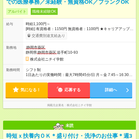
での医療事務／未経験・無資格OK／ブランクOK
アルバイト
職種未経験OK
時給1,100円～
給与
[時給] 有資格者：1150円 無資格者：1100円 ★キャリアアップ制
度あり 進級により給与がアップします！ 【試用期間】試用期間
交通費別途支給あり
あり 試用期間の長さ：3ヶ月 雇用形態、給与は本採用時と同じ
です。
静岡市葵区
勤務地
静岡県
静岡市葵区
追手町10-93
株式会社ニチイ学館
シフト制
勤務時間
1日あたりの実働時間：最大7時間45分/日 月～金 7:45～16:30
7:50～16:35 8:15～17:00 8:30～17:15 各休憩60分 ※週2～3日の
勤務 ※部署により勤務時間が変わります ※月に1日、休日出勤
気になる！
（土日祝日の救急窓口業務）あり
応募する
詳細へ
掲載元企業名
株式会社ニチイ学館
未読
時短ｘ扶養内ＯＫ＊盛り付け・洗浄のお仕事＊週3