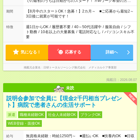
での最初のうちは日勤からのスタート！ ※Wワーク希望の方へ
今ご覧のお仕事で希望する勤務時間と、もう1つのお仕事の勤務
時間。 合計で週40時間を超える場合は応募できません。
【8月中のスタートOK！急募！】2カ月～ ■ご応募から最短2～
期間
3日後に就業が可能です！
週1日からOK
/
履歴書不要
/
40～50代活躍中
/
服装自由
/
シフ
特徴
ト勤務
/
10名以上の大量募集
/
電話対応なし
/
パソコンスキル不
要
気になる！
応募する
詳細へ
掲載元企業名
日研トータルソーシング株式会社 メディカルケア事業部
掲載日：2026.08.07
未読
NEW
説明会参加で全員に【現金2千円相当プレゼン
ト】病院で患者さんの生活サポート
派遣
職種未経験OK
社会人未経験OK
ブランクOK
WEB登録・面接OK
無資格未経験：時給1250円～ ■週払いOK ■扶養内OK ■日収
給与