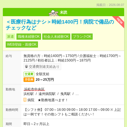
掲載日：2026.08.07
未読
NEW
＜医療行為はナシ＞時給1400円！病院で備品の
チェックなど
派遣
職種未経験OK
社会人未経験OK
ブランクOK
WEB登録・面接OK
無資格の方：時給1400円～1750円 / 介護福祉士：時給1700円～
給与
2125円 / 初任者以上：時給1500円～1875円
交通費別途支給あり
全額支給
交通費
20～25万円
月収例
浜松市中央区
勤務地
浜松駅
/
遠州病院駅
/
曳馬駅
/
…
病院 ★勤務地選べます！
【シフト例】 07:00～16:00 09:00～18:00 17:00～09:00 ※ 上記
勤務時間
は一例です！その他シフトもご相談ください！
即日～2ヶ月以上
期間