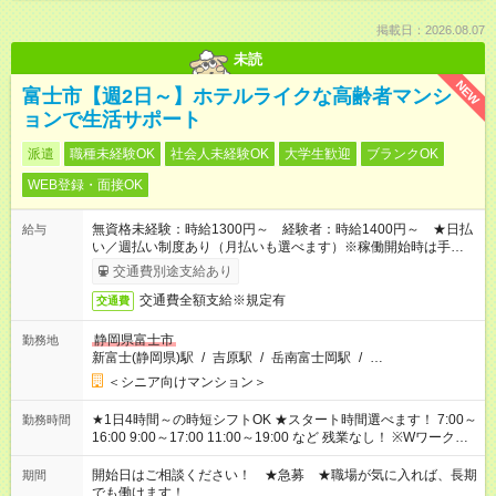
掲載日：2026.08.07
未読
NEW
富士市【週2日～】ホテルライクな高齢者マンシ
ョンで生活サポート
派遣
職種未経験OK
社会人未経験OK
大学生歓迎
ブランクOK
WEB登録・面接OK
無資格未経験：時給1300円～ 経験者：時給1400円～ ★日払
給与
い／週払い制度あり（月払いも選べます）※稼働開始時は手続き
完了次第のお支払いとなります。
交通費別途支給あり
交通費全額支給※規定有
交通費
静岡県富士市
勤務地
新富士(静岡県)駅
/
吉原駅
/
岳南富士岡駅
/
…
＜シニア向けマンション＞
★1日4時間～の時短シフトOK ★スタート時間選べます！ 7:00～
勤務時間
16:00 9:00～17:00 11:00～19:00 など 残業なし！ ※Wワークの
場合、他のお仕事と合わせ週40時間超の就業はご案内できませ
ん ※法令に基づき、週20時間以上勤務は社会保険への加入対象
開始日はご相談ください！ ★急募 ★職場が気に入れば、長期
期間
となります ※労働者派遣法（日雇い派遣の原則禁止）により、
でも働けます！