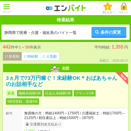
0
メニュー
気になる！
ログイン
検索結果
条件の変更
静岡県で医療・介護・福祉系のバイト一覧
442
1,355
件中
1
～
50
件表示
平均時給:
円
新着順
時給順
人気順
掲載日：2026.08.07
未読
NEW
3ヵ月で73万円稼ぐ！未経験OK＊おばあちゃん
のお話相手など
派遣
職種未経験OK
社会人未経験OK
ブランクOK
WEB登録・面接OK
無資格の方：時給1400円～1750円 / 介護福祉士：時給1700円～
給与
2125円 / 初任者以上：時給1500円～1875円
交通費別途支給あり