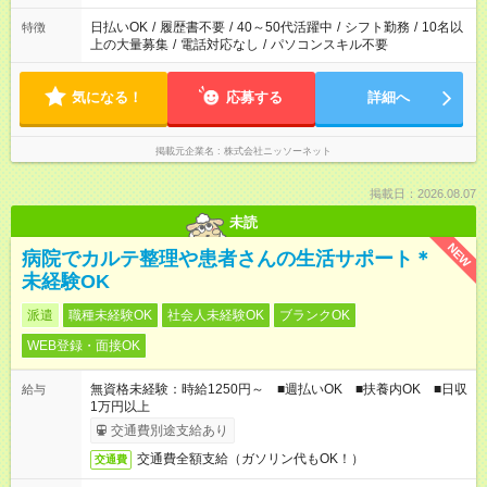
日払いOK
/
履歴書不要
/
40～50代活躍中
/
シフト勤務
/
10名以
特徴
上の大量募集
/
電話対応なし
/
パソコンスキル不要
気になる！
応募する
詳細へ
掲載元企業名
株式会社ニッソーネット
掲載日：2026.08.07
未読
NEW
病院でカルテ整理や患者さんの生活サポート＊
未経験OK
派遣
職種未経験OK
社会人未経験OK
ブランクOK
WEB登録・面接OK
無資格未経験：時給1250円～ ■週払いOK ■扶養内OK ■日収
給与
1万円以上
交通費別途支給あり
交通費全額支給（ガソリン代もOK！）
交通費