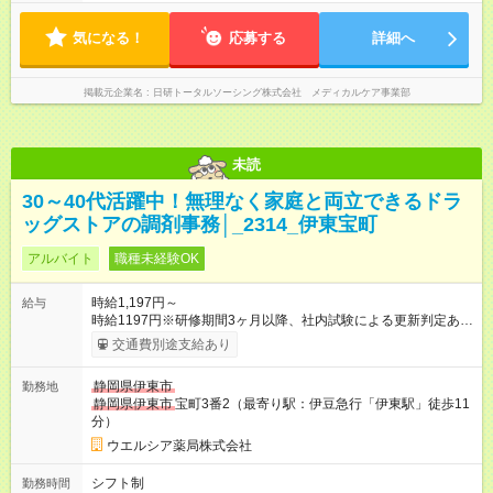
気になる！
応募する
詳細へ
掲載元企業名
日研トータルソーシング株式会社 メディカルケア事業部
未読
30～40代活躍中！無理なく家庭と両立できるドラ
ッグストアの調剤事務│_2314_伊東宝町
アルバイト
職種未経験OK
時給1,197円～
給与
時給1197円※研修期間3ヶ月以降、社内試験による更新判定あり
社内試験合格後、時給＋50～100円の昇給あり （大学生は＋20
交通費別途支給あり
円） 試用期間あり：入社日から3ヶ月間／本採用と待遇は変わり
ません。 【試用期間】試用期間あり 試用期間の長さ：3ヶ月 雇
静岡県伊東市
勤務地
用形態、給与は本採用時と同じです。
静岡県伊東市
宝町3番2（最寄り駅：伊豆急行「伊東駅」徒歩11
分）
ウエルシア薬局株式会社
シフト制
勤務時間