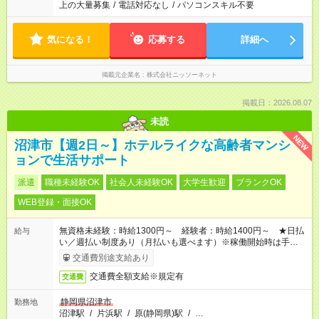
上の大量募集
/
電話対応なし
/
パソコンスキル不要
気になる！
応募する
詳細へ
掲載元企業名
株式会社ニッソーネット
掲載日：2026.08.07
未読
NEW
沼津市【週2日～】ホテルライクな高齢者マンシ
ョンで生活サポート
派遣
職種未経験OK
社会人未経験OK
大学生歓迎
ブランクOK
WEB登録・面接OK
無資格未経験：時給1300円～ 経験者：時給1400円～ ★日払
給与
い／週払い制度あり（月払いも選べます）※稼働開始時は手続き
完了次第のお支払いとなります。
交通費別途支給あり
交通費全額支給※規定有
交通費
静岡県沼津市
勤務地
沼津駅
/
片浜駅
/
原(静岡県)駅
/
…