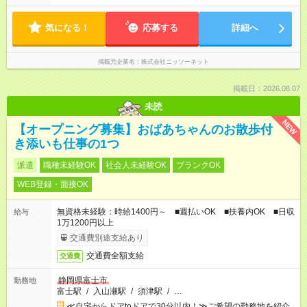
気になる！
応募する
詳細へ
掲載元企業名
株式会社ニッソーネット
掲載日：2026.08.07
未読
NEW
【オープニング募集】おばあちゃんのお散歩付
き添いも仕事の1つ
派遣
職種未経験OK
社会人未経験OK
ブランクOK
WEB登録・面接OK
無資格未経験：時給1400円～ ■週払いOK ■扶養内OK ■日収
給与
1万1200円以上
交通費別途支給あり
交通費全額支給
交通費
静岡県富士市
勤務地
富士駅
/
入山瀬駅
/
須津駅
/
…
≪自宅からドアtoドアで30分以内！≫ご希望の勤務地を紹介