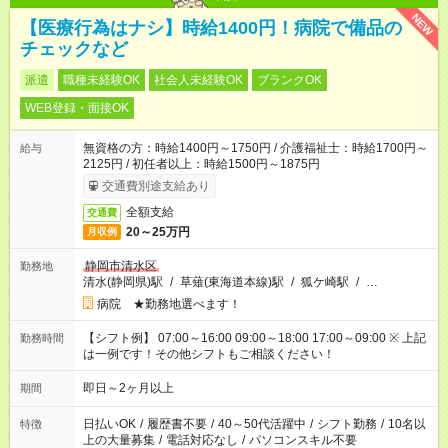
NEW
【医療行為はナシ】時給1400円！病院で備品の
チェックなど
派遣
職種未経験OK
社会人未経験OK
ブランクOK
WEB登録・面接OK
無資格の方：時給1400円～1750円 / 介護福祉士：時給1700円～
給与
2125円 / 初任者以上：時給1500円～1875円
交通費別途支給あり
全額支給
交通費
20～25万円
月収例
静岡市清水区
勤務地
清水(静岡県)駅
/
草薙(東海道本線)駅
/
狐ケ崎駅
/
…
病院 ★勤務地選べます！
【シフト例】 07:00～16:00 09:00～18:00 17:00～09:00 ※ 上記
勤務時間
は一例です！その他シフトもご相談ください！
即日～2ヶ月以上
期間
日払いOK
/
履歴書不要
/
40～50代活躍中
/
シフト勤務
/
10名以
特徴
上の大量募集
/
電話対応なし
/
パソコンスキル不要