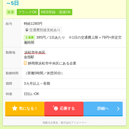
～5日
派遣
ブランクOK
WEB登録・面接OK
時給1280円
給与
交通費別途支給あり
395円／1日あたり ※1日の交通費上限＝79円×所定労
交通費
働時間
浜松市中央区
勤務地
金指駅
静岡県浜松市中央区にある企業
（実働5時間／休憩30分）
勤務時間
3カ月以上～長期
期間
日払いOK
特徴
気になる！
応募する
詳細へ
掲載元企業名
株式会社アイエーイー