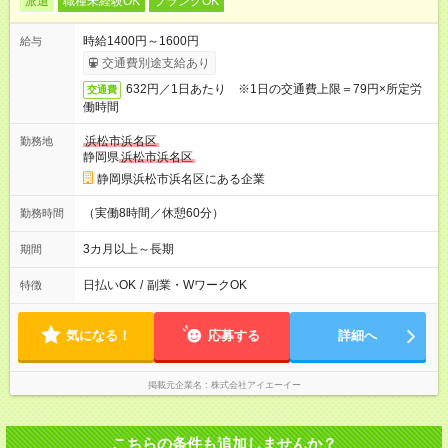
派遣
職種未経験OK
ブランクOK
時給1400円～1600円
給与
交通費別途支給あり
632円／1日あたり ※1日の交通費上限＝79円×所定労
交通費
働時間
浜松市浜名区
勤務地
静岡県
浜松市浜名区
静岡県浜松市浜名区にある企業
（実働8時間／休憩60分）
勤務時間
3カ月以上～長期
期間
日払いOK
/
副業・WワークOK
特徴
気になる！
応募する
詳細へ
掲載元企業名
株式会社アイエーイー
こちらの条件も追加しませんか？