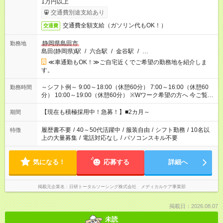
1万円以上
交通費別途支給あり
交通費全額支給（ガソリン代もOK！）
交通費
静岡県島田市
勤務地
島田(静岡県)駅
/
六合駅
/
金谷駅
/
…
≪車通勤もOK！≫ご自宅近くでご希望の勤務地を紹介しま
す。
～シフト例～ 9:00～18:00（休憩60分） 7:00～16:00（休憩60
勤務時間
分） 10:00～19:00（休憩60分） ※Wワーク希望の方へ 今ご覧の
お仕事で希望する勤務時間と、もう1つのお仕事の勤務時間の合
計が 週40時間を超えなければOKです。
【現在も積極採用中！急募！】■2カ月～
期間
履歴書不要
/
40～50代活躍中
/
服装自由
/
シフト勤務
/
10名以
特徴
上の大量募集
/
電話対応なし
/
パソコンスキル不要
気になる！
応募する
詳細へ
掲載元企業名
日研トータルソーシング株式会社 メディカルケア事業部
掲載日：2026.08.07
未読