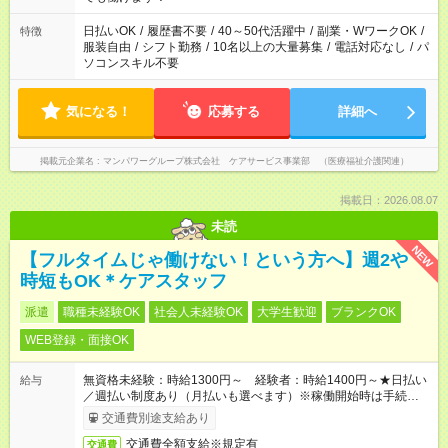
短時間・短期間の就業はご案内が難しい場合があります
日払いOK
/
履歴書不要
/
40～50代活躍中
/
副業・WワークOK
/
特徴
服装自由
/
シフト勤務
/
10名以上の大量募集
/
電話対応なし
/
パ
ソコンスキル不要
気になる！
応募する
詳細へ
掲載元企業名
マンパワーグループ株式会社 ケアサービス事業部 （医療福祉介護関連）
掲載日：2026.08.07
未読
NEW
【フルタイムじゃ働けない！という方へ】週2や
時短もOK＊ケアスタッフ
派遣
職種未経験OK
社会人未経験OK
大学生歓迎
ブランクOK
WEB登録・面接OK
無資格未経験：時給1300円～ 経験者：時給1400円～★日払い
給与
／週払い制度あり（月払いも選べます）※稼働開始時は手続き完
了次第のお支払いとなります。
交通費別途支給あり
交通費全額支給※規定有
交通費