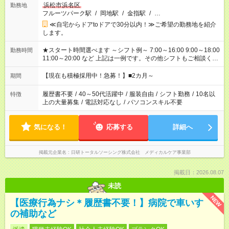
浜松市浜名区
勤務地
フルーツパーク駅
/
岡地駅
/
金指駅
/
…
≪自宅からドアtoドアで30分以内！≫ご希望の勤務地を紹介
します。
★スタート時間選べます ～シフト例～ 7:00～16:00 9:00～18:00
勤務時間
11:00～20:00 など 上記は一例です。その他シフトもご相談くだ
さい。 ※Wワークの場合当社と合わせて法定労働時間が週40時
間を超えなければOK
【現在も積極採用中！急募！】■2カ月～
期間
履歴書不要
/
40～50代活躍中
/
服装自由
/
シフト勤務
/
10名以
特徴
上の大量募集
/
電話対応なし
/
パソコンスキル不要
気になる！
応募する
詳細へ
掲載元企業名
日研トータルソーシング株式会社 メディカルケア事業部
掲載日：2026.08.07
未読
NEW
【医療行為ナシ＊履歴書不要！】病院で車いす
の補助など