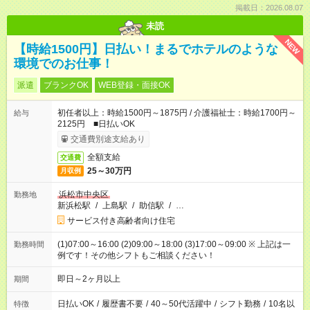
掲載日：2026.08.07
未読
NEW
【時給1500円】日払い！まるでホテルのような
環境でのお仕事！
派遣
ブランクOK
WEB登録・面接OK
初任者以上：時給1500円～1875円 / 介護福祉士：時給1700円～
給与
2125円 ■日払いOK
交通費別途支給あり
全額支給
交通費
25～30万円
月収例
浜松市中央区
勤務地
新浜松駅
/
上島駅
/
助信駅
/
…
サービス付き高齢者向け住宅
(1)07:00～16:00 (2)09:00～18:00 (3)17:00～09:00 ※ 上記は一
勤務時間
例です！その他シフトもご相談ください！
即日～2ヶ月以上
期間
日払いOK
/
履歴書不要
/
40～50代活躍中
/
シフト勤務
/
10名以
特徴