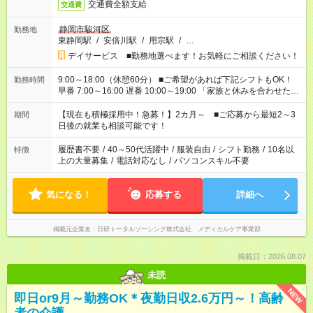
交通費全額支給
交通費
静岡市駿河区
勤務地
東静岡駅
/
安倍川駅
/
用宗駅
/
…
デイサービス ■勤務地選べます！お気軽にご相談ください！
9:00～18:00（休憩60分） ■ご希望があれば下記シフトもOK！
勤務時間
早番 7:00～16:00 遅番 10:00～19:00 「家族と休みを合わせた
い」 「余裕を持って夕飯の準備がしたい」 「できれば残業はし
たくない」 など、ご希望を教えてくださいね。 ※Wワーク希望
【現在も積極採用中！急募！】2カ月～ ■ご応募から最短2～3
期間
の方へ 今ご覧のお仕事で希望する勤務時間と、もう1つのお仕事
日後の就業も相談可能です！
の勤務時間。 合計で週40時間を超える場合は応募できません。
履歴書不要
/
40～50代活躍中
/
服装自由
/
シフト勤務
/
10名以
特徴
上の大量募集
/
電話対応なし
/
パソコンスキル不要
気になる！
応募する
詳細へ
掲載元企業名
日研トータルソーシング株式会社 メディカルケア事業部
掲載日：2026.08.07
未読
NEW
即日or9月～勤務OK＊夜勤日収2.6万円～！高齢