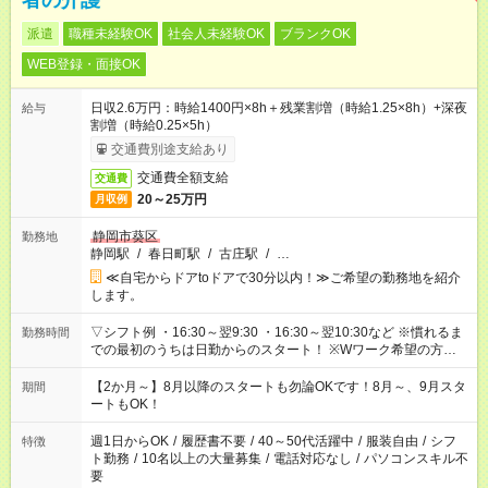
者の介護
派遣
職種未経験OK
社会人未経験OK
ブランクOK
WEB登録・面接OK
日収2.6万円：時給1400円×8h＋残業割増（時給1.25×8h）+深夜
給与
割増（時給0.25×5h）
交通費別途支給あり
交通費全額支給
交通費
20～25万円
月収例
静岡市葵区
勤務地
静岡駅
/
春日町駅
/
古庄駅
/
…
≪自宅からドアtoドアで30分以内！≫ご希望の勤務地を紹介
します。
▽シフト例 ・16:30～翌9:30 ・16:30～翌10:30など ※慣れるま
勤務時間
での最初のうちは日勤からのスタート！ ※Wワーク希望の方へ
今ご覧のお仕事で希望する勤務時間と、もう1つのお仕事の勤務
時間。 合計で週40時間を超える場合は応募できません。
【2か月～】8月以降のスタートも勿論OKです！8月～、9月スタ
期間
ートもOK！
週1日からOK
/
履歴書不要
/
40～50代活躍中
/
服装自由
/
シフ
特徴
ト勤務
/
10名以上の大量募集
/
電話対応なし
/
パソコンスキル不
要