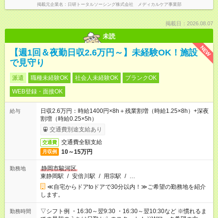
掲載元企業名
日研トータルソーシング株式会社 メディカルケア事業部
掲載日：2026.08.07
未読
NEW
【週1回＆夜勤日収2.6万円～】未経験OK！施設
で見守り
派遣
職種未経験OK
社会人未経験OK
ブランクOK
WEB登録・面接OK
日収2.6万円：時給1400円×8h＋残業割増（時給1.25×8h）+深夜
給与
割増（時給0.25×5h）
交通費別途支給あり
交通費全額支給
交通費
10～15万円
月収例
静岡市駿河区
勤務地
東静岡駅
/
安倍川駅
/
用宗駅
/
…
≪自宅からドアtoドアで30分以内！≫ご希望の勤務地を紹介
します。
▽シフト例 ・16:30～翌9:30 ・16:30～翌10:30など ※慣れるま
勤務時間