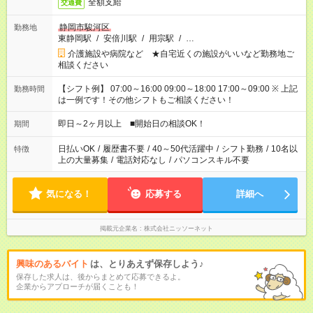
全額支給
交通費
静岡市駿河区
勤務地
東静岡駅
/
安倍川駅
/
用宗駅
/
…
介護施設や病院など ★自宅近くの施設がいいなど勤務地ご
相談ください
【シフト例】 07:00～16:00 09:00～18:00 17:00～09:00 ※ 上記
勤務時間
は一例です！その他シフトもご相談ください！
即日～2ヶ月以上 ■開始日の相談OK！
期間
日払いOK
/
履歴書不要
/
40～50代活躍中
/
シフト勤務
/
10名以
特徴
上の大量募集
/
電話対応なし
/
パソコンスキル不要
気になる！
応募する
詳細へ
掲載元企業名
株式会社ニッソーネット
興味のあるバイト
は、とりあえず保存しよう♪
保存した求人は、後からまとめて応募できるよ。
企業からアプローチが届くことも！