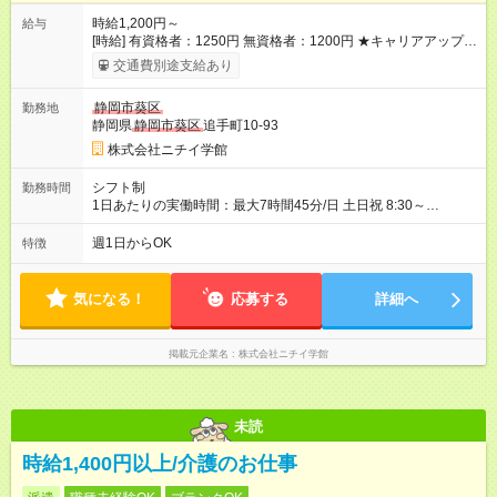
時給1,200円～
給与
[時給] 有資格者：1250円 無資格者：1200円 ★キャリアアップ制
度あり 進級により給与がアップします！ 【試用期間】試用期間
交通費別途支給あり
あり 試用期間の長さ：3ヶ月 雇用形態、給与は本採用時と同じ
です。
静岡市葵区
勤務地
静岡県
静岡市葵区
追手町10-93
株式会社ニチイ学館
シフト制
勤務時間
1日あたりの実働時間：最大7時間45分/日 土日祝 8:30～
17:15（休憩60分） 8:30～17:00（休憩60分） ※勤務日は相談に
応じます ※就業前研修・キャリアアップ研修は、ニチイ学館静
週1日からOK
特徴
岡支店にて実施します（平日）
気になる！
応募する
詳細へ
掲載元企業名
株式会社ニチイ学館
未読
時給1,400円以上/介護のお仕事