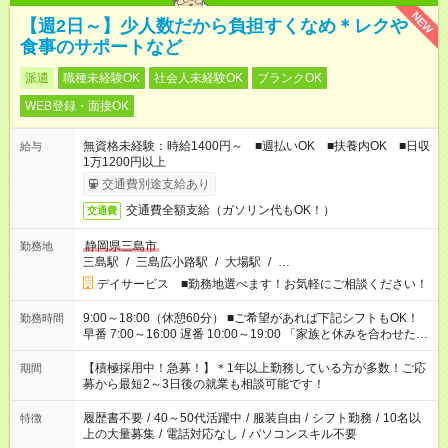
NEW
【週2日～】少人数だから負担すくなめ＊レクや
食事のサポートなど
派遣
職種未経験OK
社会人未経験OK
ブランクOK
WEB登録・面接OK
無資格未経験：時給1400円～ ■週払いOK ■扶養内OK ■日収
給与
1万1200円以上
交通費別途支給あり
交通費全額支給（ガソリン代もOK！）
交通費
静岡県三島市
勤務地
三島駅
/
三島広小路駅
/
大場駅
/
…
デイサービス ■勤務地選べます！お気軽にご相談ください！
9:00～18:00（休憩60分） ■ご希望があれば下記シフトもOK！
勤務時間
早番 7:00～16:00 遅番 10:00～19:00 「家族と休みを合わせた
い」 「余裕を持って夕飯の準備がしたい」 「できれば残業はし
たくない」 など、ご希望を教えてくださいね。 ※Wワーク希望
【積極採用中！急募！】＊1年以上勤務している方が多数！ご応
期間
の方へ 今ご覧のお仕事で希望する勤務時間と、もう1つのお仕事
募から最短2～3日後の就業も相談可能です！
の勤務時間。 合計で週40時間を超える場合は応募できません。
履歴書不要
/
40～50代活躍中
/
服装自由
/
シフト勤務
/
10名以
特徴
上の大量募集
/
電話対応なし
/
パソコンスキル不要