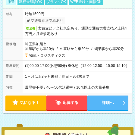
派遣
職種未経験OK
ブランクOK
WEB登録・面接OK
時給1500円
給与
交通費別途支給あり
実費支給／当社規定あり。通勤交通費実費支払／上限4
交通費
万円／月※規定あり
埼玉県加須市
勤務地
加須駅から車10分
/
久喜駅から車20分
/
鴻巣駅から車20分
物流・ロジスティクス
(1)09:00-17:00(休憩60分) ※休憩（12:00-12:50、15:00-15:10）
勤務時間
1ヶ月以上3ヶ月未満／即日～9月末まで
期間
履歴書不要
/
40～50代活躍中
/
10名以上の大量募集
特徴
気になる！
応募する
詳細へ