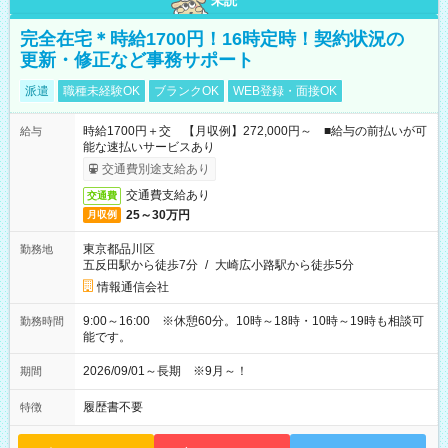
未読
完全在宅＊時給1700円！16時定時！契約状況の
更新・修正など事務サポート
派遣
職種未経験OK
ブランクOK
WEB登録・面接OK
時給1700円＋交 【月収例】272,000円～ ■給与の前払いが可
給与
能な速払いサービスあり
交通費別途支給あり
交通費支給あり
交通費
25～30万円
月収例
東京都品川区
勤務地
五反田駅から徒歩7分
/
大崎広小路駅から徒歩5分
情報通信会社
9:00～16:00 ※休憩60分。10時～18時・10時～19時も相談可
勤務時間
能です。
2026/09/01～長期 ※9月～！
期間
履歴書不要
特徴