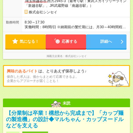
埼玉県越谷市
西方2945-3（最寄り駅：東武スカイツリーライン
「新越谷駅」、JR武蔵野線「南越谷駅」）
株式会社シンセイ
8:30～17:30
勤務時間
実働時間：8時間/日 ※納期前の繁忙期には、月30～40時間程度
の残業が発生することも。残業が少ない時期もあります。
気になる！
応募する
詳細へ
掲載元企業名
株式会社シンセイ
興味のあるバイト
は、とりあえず保存しよう♪
保存した求人は、後からまとめて応募できるよ。
企業からアプローチが届くことも！
未読
【分業制は卒業！構想から完成まで】「カップ麺
の製造機」の設計◆マルちゃん・カップヌードル
などを支える