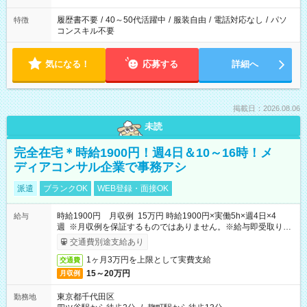
履歴書不要
/
40～50代活躍中
/
服装自由
/
電話対応なし
/
パソ
特徴
コンスキル不要
気になる！
応募する
詳細へ
掲載日：2026.08.06
未読
完全在宅＊時給1900円！週4日＆10～16時！メ
ディアコンサル企業で事務アシ
派遣
ブランクOK
WEB登録・面接OK
時給1900円 月収例 15万円 時給1900円×実働5h×週4日×4
給与
週 ※月収例を保証するものではありません。※給与即受取りサ
ービス利用可（利用条件有）
交通費別途支給あり
1ヶ月3万円を上限として実費支給
交通費
15～20万円
月収例
東京都千代田区
勤務地