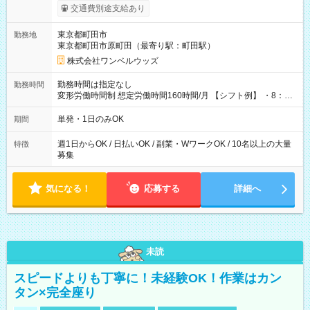
いOK！（規定あり） ┗働いたその日に現金GET♪ お仕事後はコ
交通費別途支給あり
ンビニATMから 日払い分を引き落とせます！ 【試用期間】試
用期間なし
東京都町田市
勤務地
東京都町田市原町田（最寄り駅：町田駅）
株式会社ワンベルウッズ
勤務時間は指定なし
勤務時間
変形労働時間制 想定労働時間160時間/月 【シフト例】 ・8：00
～21：00
単発・1日のみOK
期間
週1日からOK / 日払いOK / 副業・WワークOK / 10名以上の大量
特徴
募集
気になる！
応募する
詳細へ
未読
スピードよりも丁寧に！未経験OK！作業はカン
タン×完全座り