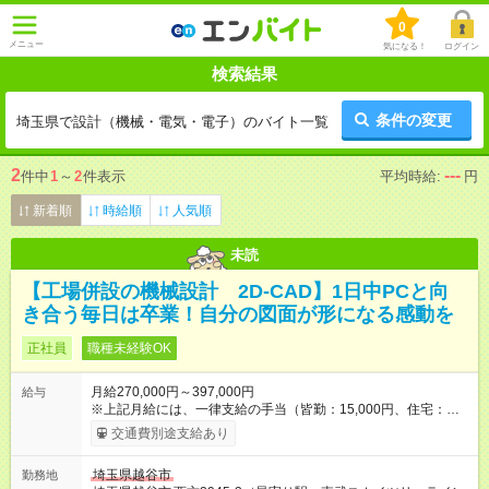
0
メニュー
気になる！
ログイン
検索結果
条件の変更
埼玉県で設計（機械・電気・電子）のバイト一覧
2
---
件中
1
～
2
件表示
平均時給:
円
新着順
時給順
人気順
未読
【工場併設の機械設計 2D-CAD】1日中PCと向
き合う毎日は卒業！自分の図面が形になる感動を
正社員
職種未経験OK
月給270,000円～397,000円
給与
※上記月給には、一律支給の手当（皆勤：15,000円、住宅：
15,000円）を含む。その他、残業代や通勤手当、家族手当など
交通費別途支給あり
も支給します。 ※ご経験やスキルを最大限考慮し、給与を決定
します。 【試用期間】試用期間あり 試用期間の長さ：6ヶ月 雇
埼玉県越谷市
勤務地
用形態、給与は本採用時と同じです。