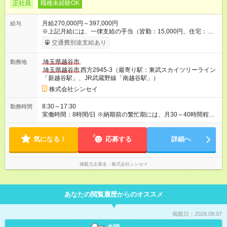
正社員
職種未経験OK
月給270,000円～397,000円
給与
※上記月給には、一律支給の手当（皆勤：15,000円、住宅：
15,000円）を含む。その他、残業代や通勤手当、家族手当など
交通費別途支給あり
も支給します。 ※ご経験やスキルを最大限考慮し、給与を決定
します。 【試用期間】試用期間あり 試用期間の長さ：6ヶ月 雇
埼玉県越谷市
勤務地
用形態、給与は本採用時と同じです。
埼玉県越谷市
西方2945-3（最寄り駅：東武スカイツリーライン
「新越谷駅」、JR武蔵野線「南越谷駅」）
株式会社シンセイ
8:30～17:30
勤務時間
実働時間：8時間/日 ※納期前の繁忙期には、月30～40時間程度
の残業が発生することも。残業が少ない時期もあります。
気になる！
応募する
詳細へ
掲載元企業名
株式会社シンセイ
あなたの閲覧履歴からのオススメ
掲載日：2026.08.07