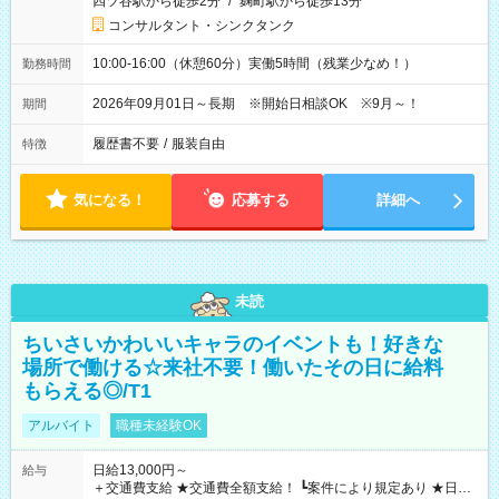
四ツ谷駅から徒歩2分
/
麹町駅から徒歩13分
コンサルタント・シンクタンク
10:00-16:00（休憩60分）実働5時間（残業少なめ！）
勤務時間
2026年09月01日～長期 ※開始日相談OK ※9月～！
期間
履歴書不要
/
服装自由
特徴
気になる！
応募する
詳細へ
未読
ちいさいかわいいキャラのイベントも！好きな
場所で働ける☆来社不要！働いたその日に給料
もらえる◎/T1
アルバイト
職種未経験OK
日給13,000円～
給与
＋交通費支給 ★交通費全額支給！ ┗案件により規定あり ★日払