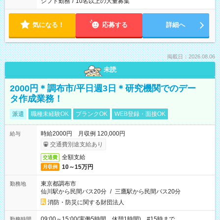
シフト勤務
/
10名以上の大量募集
気になる！
応募する
詳細へ
掲載日：2026.08.06
未読
2000円＊調布市/平日週3日＊研究機関でのデー
タ作成業務！
派遣
職種未経験OK
ブランクOK
WEB登録・面接OK
時給2000円 月収例 120,000円
給与
交通費別途支給あり
全額支給
交通費
10～15万円
月収例
東京都調布市
勤務地
仙川駅から民間バス20分
/
三鷹駅から民間バス20分
消防・防災に関する財団法人
09:00～15:00(実働5時間 休憩1時間) #15時まで
勤務時間