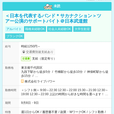
未読
＜日本を代表するバンド＊サカナクション＞ツ
アー公演のサポートバイト＠日本武道館
アルバイト
職種未経験OK
社会人未経験OK
大学生歓迎
ブランクOK
時給1250円～
給与
交通費別途支給あり
支給（規定有り）
交通費
東京都千代田区
勤務地
九段下駅から徒歩5分
/
竹橋駅から徒歩10分
/
神保町駅から徒
歩15分
/
…
株式会社ライブパワー
＜シフト例＞ 9:00～22:30 12:30～22:00 15:30～21:00 12:30～
勤務時間
19:00 12:30～22:00 上記の時間から好きな時間を選べます！ ※
時間は変更となる可能性があります
9月8日・9日
期間
週1日からOK
/
履歴書不要
/
副業・WワークOK
/
シフト勤務
/
特徴