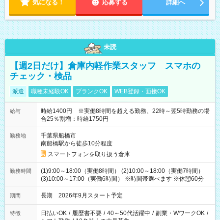
気になる！
応募する
詳細へ
未読
【週2日だけ】倉庫内軽作業スタッフ スマホの
チェック・検品
派遣
職種未経験OK
ブランクOK
WEB登録・面接OK
時給1400円 ※実働8時間を超える勤務、22時～翌5時勤務の場
給与
合25％割増：時給1750円
千葉県船橋市
勤務地
南船橋駅から徒歩10分程度
スマートフォンを取り扱う倉庫
(1)9:00～18:00（実働8時間） (2)10:00～18:00（実働7時間）
勤務時間
(3)10:00～17:00（実働6時間） ※時間帯選べます ※休憩60分
長期 2026年9月スタート予定
期間
日払いOK
/
履歴書不要
/
40～50代活躍中
/
副業・WワークOK
/
特徴