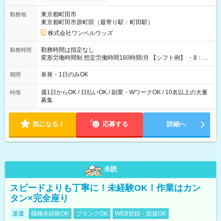
ンビニATMから 日払い分を引き落とせます！ 【試用期間】試
用期間なし
東京都町田市
勤務地
東京都町田市原町田（最寄り駅：町田駅）
株式会社ワンベルウッズ
勤務時間は指定なし
勤務時間
変形労働時間制 想定労働時間160時間/月 【シフト例】 ・8：00
～21：00
単発・1日のみOK
期間
週1日からOK / 日払いOK / 副業・WワークOK / 10名以上の大量
特徴
募集
気になる！
応募する
詳細へ
未読
スピードよりも丁寧に！未経験OK！作業はカン
タン×完全座り
派遣
職種未経験OK
ブランクOK
WEB登録・面接OK