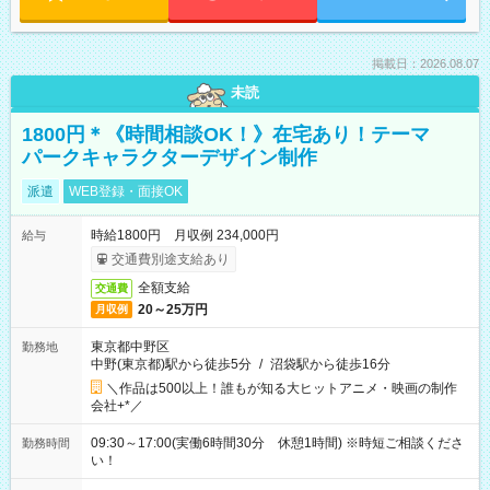
掲載日：2026.08.07
未読
1800円＊《時間相談OK！》在宅あり！テーマ
パークキャラクターデザイン制作
派遣
WEB登録・面接OK
時給1800円 月収例 234,000円
給与
交通費別途支給あり
全額支給
交通費
20～25万円
月収例
東京都中野区
勤務地
中野(東京都)駅から徒歩5分
/
沼袋駅から徒歩16分
＼作品は500以上！誰もが知る大ヒットアニメ・映画の制作
会社+*／
09:30～17:00(実働6時間30分 休憩1時間) ※時短ご相談くださ
勤務時間
い！