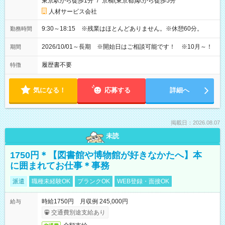
東京駅から徒歩1分
/
京橋(東京都)駅から徒歩5分
人材サービス会社
9:30～18:15 ※残業はほとんどありません。※休憩60分。
勤務時間
2026/10/01～長期 ※開始日はご相談可能です！ ※10月～！
期間
履歴書不要
特徴
気になる！
応募する
詳細へ
掲載日：2026.08.07
未読
1750円＊【図書館や博物館が好きなかたへ】本
に囲まれてお仕事＊事務
派遣
職種未経験OK
ブランクOK
WEB登録・面接OK
時給1750円 月収例 245,000円
給与
交通費別途支給あり