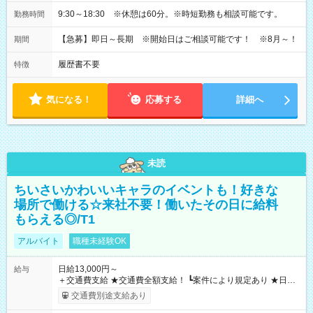
9:30～18:30 ※休憩は60分。※時短勤務も相談可能です。
勤務時間
【急募】即日～長期 ※開始日はご相談可能です！ ※8月～！
期間
履歴書不要
特徴
気になる！
応募する
詳細へ
未読
ちいさいかわいいキャラのイベントも！好きな
場所で働ける☆来社不要！働いたその日に給料
もらえる◎/T1
アルバイト
職種未経験OK
日給13,000円～
給与
＋交通費支給 ★交通費全額支給！ ┗案件により規定あり ★日払
いOK！（規定あり） ┗働いたその日に現金GET♪ お仕事後はコ
交通費別途支給あり
ンビニATMから 日払い分を引き落とせます！ 【試用期間】試