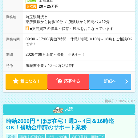
全額支給
交通費
20～25万円
月収例
埼玉県所沢市
勤務地
東所沢駅から徒歩10分
/
所沢駅から民間バス12分
■文芸資料の収集・保存・展示をおこなっています
09:00～17:00(実働7時間 休憩1時間) ※10時～18時もご相談OK
勤務時間
です！
2026年09月上旬～長期 ※9月～！
期間
履歴書不要
/
40～50代活躍中
特徴
気になる！
応募する
詳細へ
掲載日：2026.08.07
未読
時給2600円＊ほぼ在宅！週3～4日＆16時迄
OK！補助金申請のサポート業務
派遣
職種未経験OK
ブランクOK
WEB登録・面接OK