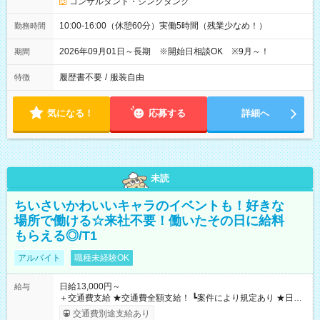
コンサルタント・シンクタンク
10:00-16:00（休憩60分）実働5時間（残業少なめ！）
勤務時間
2026年09月01日～長期 ※開始日相談OK ※9月～！
期間
履歴書不要
/
服装自由
特徴
気になる！
応募する
詳細へ
未読
ちいさいかわいいキャラのイベントも！好きな
場所で働ける☆来社不要！働いたその日に給料
もらえる◎/T1
アルバイト
職種未経験OK
日給13,000円～
給与
＋交通費支給 ★交通費全額支給！ ┗案件により規定あり ★日払
いOK！（規定あり） ┗働いたその日に現金GET♪ お仕事後はコ
交通費別途支給あり