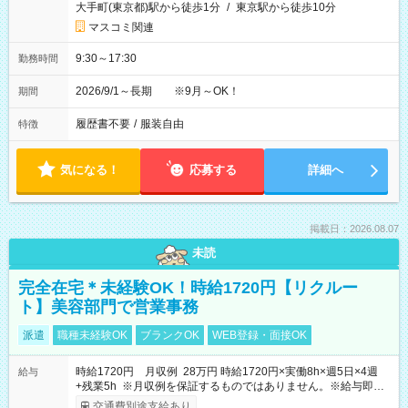
大手町(東京都)駅から徒歩1分
/
東京駅から徒歩10分
マスコミ関連
9:30～17:30
勤務時間
2026/9/1～長期 ※9月～OK！
期間
履歴書不要
/
服装自由
特徴
気になる！
応募する
詳細へ
掲載日：2026.08.07
未読
完全在宅＊未経験OK！時給1720円【リクルー
ト】美容部門で営業事務
派遣
職種未経験OK
ブランクOK
WEB登録・面接OK
時給1720円 月収例 28万円 時給1720円×実働8h×週5日×4週
給与
+残業5h ※月収例を保証するものではありません。※給与即受
取りサービス利用可（利用条件有）
交通費別途支給あり