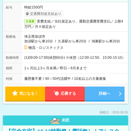
時給1500円
給与
交通費別途支給あり
実費支給／当社規定あり。通勤交通費実費支払／上限4
交通費
万円／月※規定あり
埼玉県加須市
勤務地
加須駅から車10分
/
久喜駅から車20分
/
鴻巣駅から車20分
物流・ロジスティクス
(1)09:00-17:00(休憩60分) ※休憩（12:00-12:50、15:00-15:10）
勤務時間
1ヶ月以上3ヶ月未満／即日～9月末まで
期間
履歴書不要
/
40～50代活躍中
/
10名以上の大量募集
特徴
気になる！
応募する
詳細へ
掲載日：2026.08.05
未読