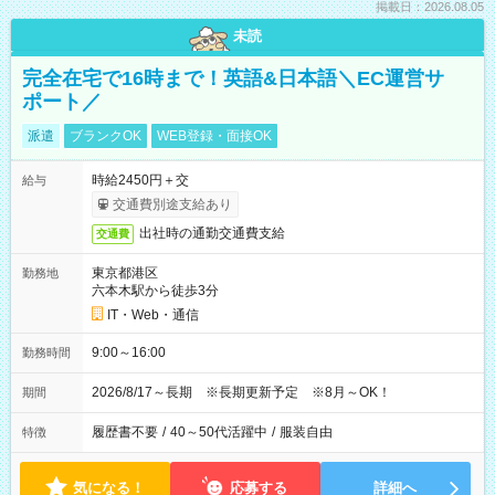
掲載日：2026.08.05
未読
完全在宅で16時まで！英語&日本語＼EC運営サ
ポート／
派遣
ブランクOK
WEB登録・面接OK
時給2450円＋交
給与
交通費別途支給あり
出社時の通勤交通費支給
交通費
東京都港区
勤務地
六本木駅から徒歩3分
IT・Web・通信
9:00～16:00
勤務時間
2026/8/17～長期 ※長期更新予定 ※8月～OK！
期間
履歴書不要
/
40～50代活躍中
/
服装自由
特徴
気になる！
応募する
詳細へ