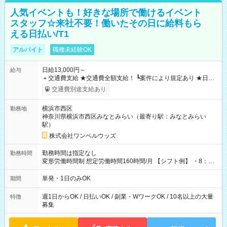
人気イベントも！好きな場所で働けるイベント
スタッフ☆来社不要！働いたその日に給料もら
える日払い/T1
アルバイト
職種未経験OK
日給13,000円～
給与
＋交通費支給 ★交通費全額支給！ ┗案件により規定あり ★日払
いOK！（規定あり） ┗働いたその日に現金GET♪ お仕事後はコ
交通費別途支給あり
ンビニATMから 日払い分を引き落とせます！ 【試用期間】試
用期間なし
横浜市西区
勤務地
神奈川県横浜市西区みなとみらい（最寄り駅：みなとみらい
駅）
株式会社ワンベルウッズ
勤務時間は指定なし
勤務時間
変形労働時間制 想定労働時間160時間/月 【シフト例】 ・8：00
～21：00
単発・1日のみOK
期間
週1日からOK / 日払いOK / 副業・WワークOK / 10名以上の大量
特徴
募集