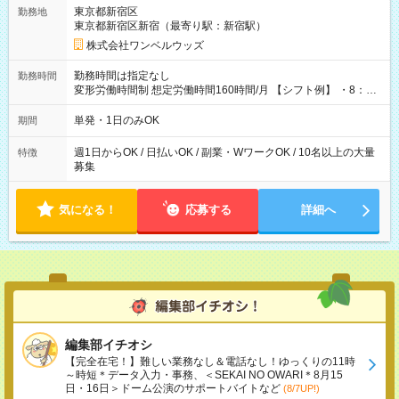
用期間なし
東京都新宿区
勤務地
東京都新宿区新宿（最寄り駅：新宿駅）
株式会社ワンベルウッズ
勤務時間は指定なし
勤務時間
変形労働時間制 想定労働時間160時間/月 【シフト例】 ・8：00
～21：00
単発・1日のみOK
期間
週1日からOK / 日払いOK / 副業・WワークOK / 10名以上の大量
特徴
募集
気になる！
応募する
詳細へ
編集部イチオシ
【完全在宅！】難しい業務なし＆電話なし！ゆっくりの11時
～時短＊データ入力・事務、＜SEKAI NO OWARI＊8月15
日・16日＞ドーム公演のサポートバイトなど
(8/7UP!)