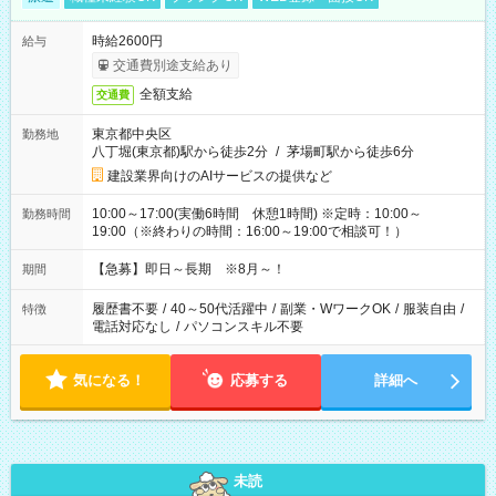
時給2600円
給与
交通費別途支給あり
全額支給
交通費
東京都中央区
勤務地
八丁堀(東京都)駅から徒歩2分
/
茅場町駅から徒歩6分
建設業界向けのAIサービスの提供など
10:00～17:00(実働6時間 休憩1時間) ※定時：10:00～
勤務時間
19:00（※終わりの時間：16:00～19:00で相談可！）
【急募】即日～長期 ※8月～！
期間
履歴書不要
/
40～50代活躍中
/
副業・WワークOK
/
服装自由
/
特徴
電話対応なし
/
パソコンスキル不要
気になる！
応募する
詳細へ
未読