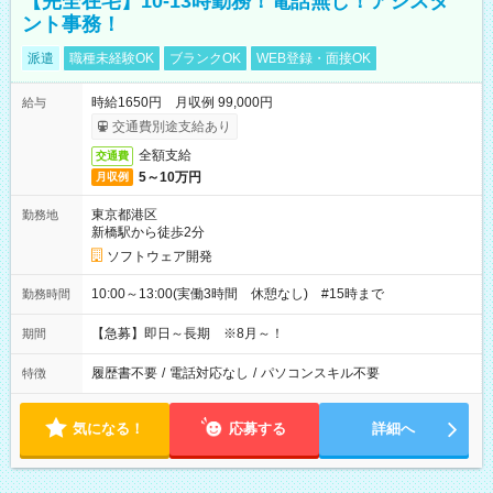
【完全在宅】10-13時勤務！電話無し！アシスタ
ント事務！
派遣
職種未経験OK
ブランクOK
WEB登録・面接OK
時給1650円 月収例 99,000円
給与
交通費別途支給あり
全額支給
交通費
5～10万円
月収例
東京都港区
勤務地
新橋駅から徒歩2分
ソフトウェア開発
10:00～13:00(実働3時間 休憩なし) #15時まで
勤務時間
【急募】即日～長期 ※8月～！
期間
履歴書不要
/
電話対応なし
/
パソコンスキル不要
特徴
気になる！
応募する
詳細へ