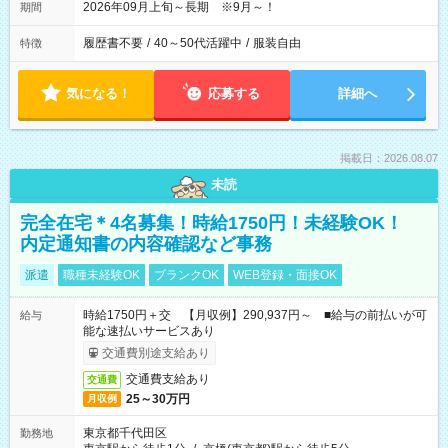
2026年09月上旬～長期 ※9月～！
期間
履歴書不要
/
40～50代活躍中
/
服装自由
特徴
気になる！
応募する
詳細へ
掲載日：2026.08.07
未読
完全在宅＊4名募集！時給1750円！未経験OK！
内定通知書の内容確認など事務
派遣
職種未経験OK
ブランクOK
WEB登録・面接OK
時給1750円＋交 【月収例】290,937円～ ■給与の前払いが可
給与
能な速払いサービスあり
交通費別途支給あり
交通費支給あり
交通費
25～30万円
月収例
東京都千代田区
勤務地