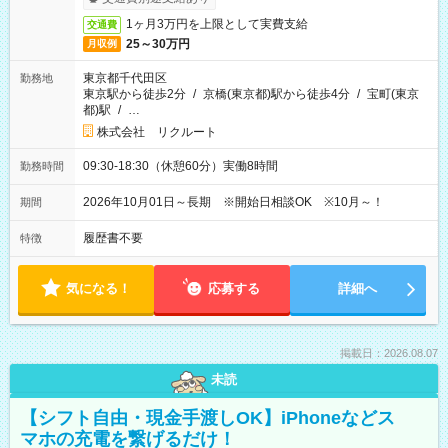
1ヶ月3万円を上限として実費支給
交通費
25～30万円
月収例
東京都千代田区
勤務地
東京駅から徒歩2分
/
京橋(東京都)駅から徒歩4分
/
宝町(東京
都)駅
/
…
株式会社 リクルート
09:30-18:30（休憩60分）実働8時間
勤務時間
2026年10月01日～長期 ※開始日相談OK ※10月～！
期間
履歴書不要
特徴
気になる！
応募する
詳細へ
掲載日：2026.08.07
未読
【シフト自由・現金手渡しOK】iPhoneなどス
マホの充電を繋げるだけ！