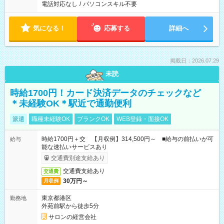
電話対応なし
/
パソコンスキル不要
気になる！
応募する
詳細へ
掲載日：2026.07.29
未読
時給1700円！カード決済データのチェックなど
＊未経験OK＊駅近で通勤便利
派遣
職種未経験OK
ブランクOK
WEB登録・面接OK
時給1700円＋交 【月収例】314,500円～ ■給与の前払いが可
給与
能な速払いサービスあり
交通費別途支給あり
交通費支給あり
交通費
30万円～
月収例
東京都港区
勤務地
外苑前駅から徒歩5分
サロンの経営会社