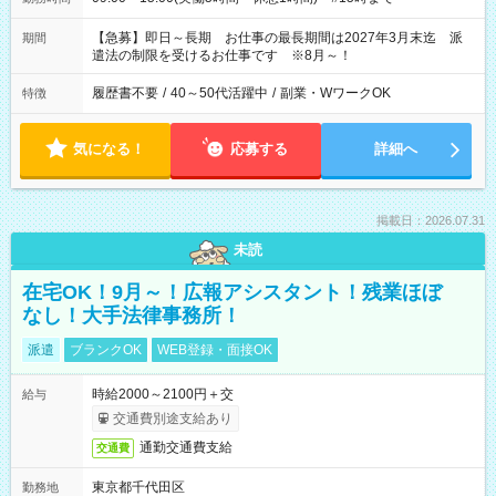
【急募】即日～長期 お仕事の最長期間は2027年3月末迄 派
期間
遣法の制限を受けるお仕事です ※8月～！
履歴書不要
/
40～50代活躍中
/
副業・WワークOK
特徴
気になる！
応募する
詳細へ
掲載日：2026.07.31
未読
在宅OK！9月～！広報アシスタント！残業ほぼ
なし！大手法律事務所！
派遣
ブランクOK
WEB登録・面接OK
時給2000～2100円＋交
給与
交通費別途支給あり
通勤交通費支給
交通費
東京都千代田区
勤務地