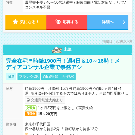
履歴書不要
/
40～50代活躍中
/
服装自由
/
電話対応なし
/
パソ
特徴
コンスキル不要
気になる！
応募する
詳細へ
掲載日：2026.08.06
未読
完全在宅＊時給1900円！週4日＆10～16時！メ
ディアコンサル企業で事務アシ
派遣
ブランクOK
WEB登録・面接OK
時給1900円 月収例 15万円 時給1900円×実働5h×週4日×4
給与
週 ※月収例を保証するものではありません。※給与即受取りサ
ービス利用可（利用条件有）
交通費別途支給あり
1ヶ月3万円を上限として実費支給
交通費
15～20万円
月収例
東京都千代田区
勤務地
四ツ谷駅から徒歩2分
/
麹町駅から徒歩13分