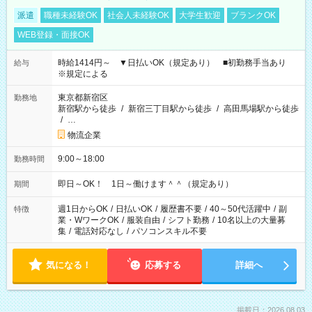
派遣
職種未経験OK
社会人未経験OK
大学生歓迎
ブランクOK
WEB登録・面接OK
時給1414円～ ▼日払いOK（規定あり） ■初勤務手当あり
給与
※規定による
東京都新宿区
勤務地
新宿駅から徒歩
/
新宿三丁目駅から徒歩
/
高田馬場駅から徒歩
/
…
物流企業
9:00～18:00
勤務時間
即日～OK！ 1日～働けます＾＾（規定あり）
期間
週1日からOK
/
日払いOK
/
履歴書不要
/
40～50代活躍中
/
副
特徴
業・WワークOK
/
服装自由
/
シフト勤務
/
10名以上の大量募
集
/
電話対応なし
/
パソコンスキル不要
気になる！
応募する
詳細へ
掲載日：2026.08.03