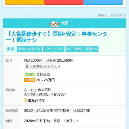
掲載日：2026.08.06
未読
【大宮駅徒歩すぐ】長期×安定！事務センタ
ー！電話ナシ
派遣
職種未経験OK
ブランクOK
WEB登録・面接OK
時給1300円 月収例 201,500円
給与
交通費別途支給あり
全額支給
交通費
20～25万円
月収例
さいたま市大宮区
勤務地
大宮(埼玉県)駅から徒歩3分
事務代行業
08:30～17:15(実働7時間45分 休憩1時間)
勤務時間
2026年08月下旬～長期 ※8月～！
期間