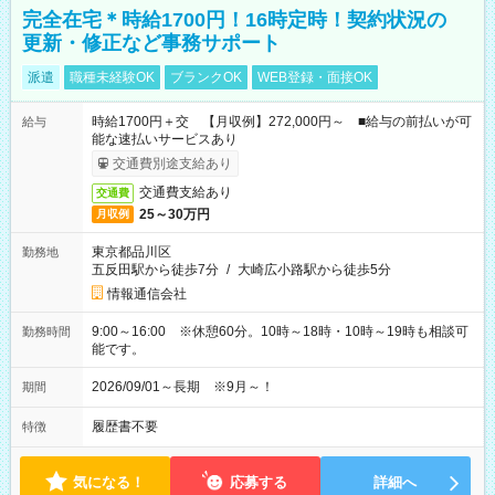
完全在宅＊時給1700円！16時定時！契約状況の
更新・修正など事務サポート
派遣
職種未経験OK
ブランクOK
WEB登録・面接OK
時給1700円＋交 【月収例】272,000円～ ■給与の前払いが可
給与
能な速払いサービスあり
交通費別途支給あり
交通費支給あり
交通費
25～30万円
月収例
東京都品川区
勤務地
五反田駅から徒歩7分
/
大崎広小路駅から徒歩5分
情報通信会社
9:00～16:00 ※休憩60分。10時～18時・10時～19時も相談可
勤務時間
能です。
2026/09/01～長期 ※9月～！
期間
履歴書不要
特徴
気になる！
応募する
詳細へ