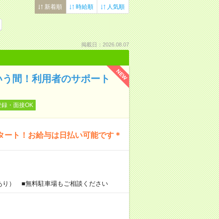
新着順
時給順
人気順
掲載日：2026.08.07
NEW
いう間！利用者のサポート
登録・面接OK
タート！お給与は日払い可能です＊
あり） ■無料駐車場もご相談ください