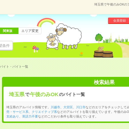
埼玉県で午後のみOKの
会員登録
エリア変更
関東版
望条件
ルバイト・バイト一覧
検索結果
埼玉県
午後のみOK
で
のバイト一覧
埼玉県のアルバイト情報です。
川越市
、
大宮区
、
川口市
などのエリアをチェックして
売・サービス系
、
クリエイティブ系
などのアルバイトを取り揃えています。午後のみO
支給あり
、
英語力不要
などのこだわり条件も取り揃えています。