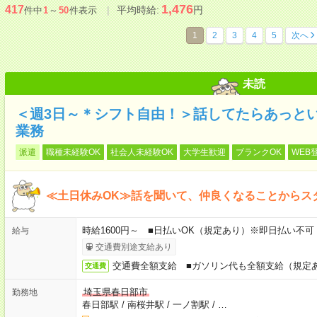
1,476
417
平均時給:
円
件中
1
～
50
件表示
1
2
3
4
5
次へ
未読
＜週3日～＊シフト自由！＞話してたらあっと
業務
派遣
職種未経験OK
社会人未経験OK
大学生歓迎
ブランクOK
WEB
≪土日休みOK≫話を聞いて、仲良くなることからス
時給1600円～ ■日払いOK（規定あり）※即日払い不可
給与
交通費別途支給あり
交通費全額支給 ■ガソリン代も全額支給（規定
交通費
埼玉県春日部市
勤務地
春日部駅
/
南桜井駅
/
一ノ割駅
/
…