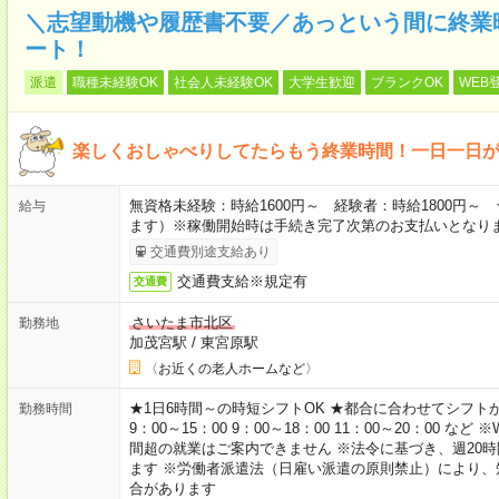
＼志望動機や履歴書不要／あっという間に終業
ート！
派遣
職種未経験OK
社会人未経験OK
大学生歓迎
ブランクOK
WEB
楽しくおしゃべりしてたらもう終業時間！一日一日
無資格未経験：時給1600円～ 経験者：時給1800円
給与
ます）※稼働開始時は手続き完了次第のお支払いとなり
交通費別途支給あり
交通費支給※規定有
交通費
さいたま市北区
勤務地
加茂宮駅
/
東宮原駅
〈お近くの老人ホームなど〉
★1日6時間～の時短シフトOK ★都合に合わせてシフトが決
勤務時間
9：00～15：00 9：00～18：00 11：00～20：00
間超の就業はご案内できません ※法令に基づき、週20
ます ※労働者派遣法（日雇い派遣の原則禁止）により
合があります