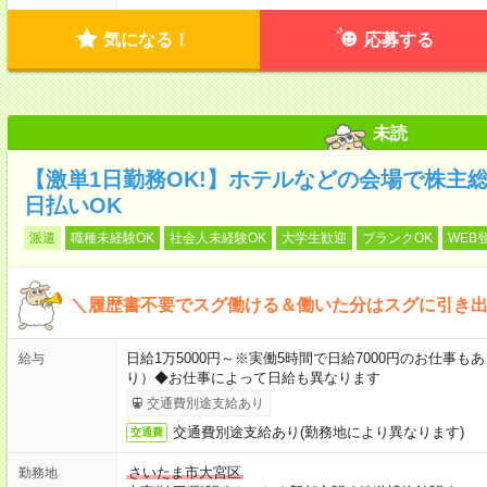
気になる！
応募する
未読
【激単1日勤務OK!】ホテルなどの会場で株主
日払いOK
派遣
職種未経験OK
社会人未経験OK
大学生歓迎
ブランクOK
WEB
＼履歴書不要でスグ働ける＆働いた分はスグに引き出
日給1万5000円～※実働5時間で日給7000円のお仕事
給与
り）◆お仕事によって日給も異なります
交通費別途支給あり
交通費別途支給あり(勤務地により異なります)
交通費
さいたま市大宮区
勤務地