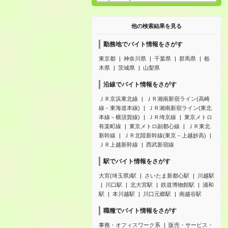
他の検索結果を見る
勤務地でバイト情報をさがす
東京都
神奈川県
千葉県
群馬県
栃
木県
茨城県
山梨県
沿線でバイト情報をさがす
ＪＲ京浜東北線
ＪＲ湘南新宿ライン(高崎
線－東海道本線)
ＪＲ湘南新宿ライン(東北
本線－横須賀線)
ＪＲ埼京線
東京メトロ
有楽町線
東京メトロ副都心線
ＪＲ東北
新幹線
ＪＲ北陸新幹線(東京－上越妙高)
ＪＲ上越新幹線
西武新宿線
駅でバイト情報をさがす
大宮(埼玉県)駅
さいたま新都心駅
川越駅
川口駅
北大宮駅
鉄道博物館駅
浦和
駅
本川越駅
川口元郷駅
南越谷駅
職種でバイト情報をさがす
事務・オフィスワーク系
販売・サービス・