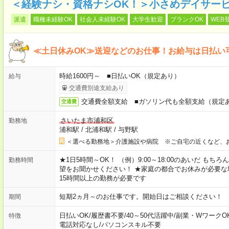
＜経験ナシ・資格ナシOK！＞小さめデイサー
派遣
職種未経験OK
社会人未経験OK
大学生歓迎
ブランクOK
WEB
≪土日休みOK≫送迎などのお仕事！お給与は日払い
時給1600円～ ■日払いOK（規定あり）
給与
交通費別途支給あり
交通費全額支給 ■ガソリン代も全額支給（規定
交通費
さいたま市浦和区
勤務地
浦和駅
/
北浦和駅
/
与野駅
＜選べる勤務地＞介護施設や病院 ※ご自宅の近くなど、
★1日5時間～OK！ （例）9:00～18:00のあいだ も
勤務時間
望をお聞かせください！ ★家庭の都合でお休みが必要な
15時間以上の勤務が必要です
短期2ヵ月～のお仕事です。開始日はご相談ください！
期間
日払いOK
/
履歴書不要
/
40～50代活躍中
/
副業・WワークO
特徴
電話対応なし
/
パソコンスキル不要