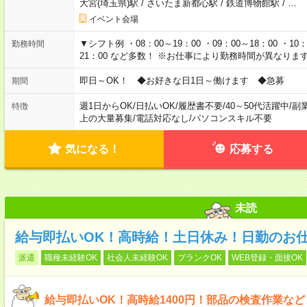
大宮(埼玉県)駅
/
さいたま新都心駅
/
鉄道博物館駅
/
…
イベント会場
▼シフト例 ・08：00～19：00 ・09：00～18：00 ・10：0
勤務時間
21：00 など多数！ ※お仕事により勤務時間が異なりま
即日～OK！ ◆お好きな日1日～働けます ◆急募
期間
週1日からOK
/
日払いOK
/
履歴書不要
/
40～50代活躍中
/
副
特徴
上の大量募集
/
電話対応なし
/
パソコンスキル不要
気になる！
応募する
未読
給与即払いOK！高時給！土日休み！日勤のお
派遣
職種未経験OK
社会人未経験OK
ブランクOK
WEB登録・面接OK
給与即払いOK！高時給1400円！部品の検査作業な