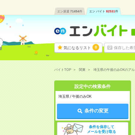
エン派遣
71454
件
エン バイト
82531
件
0
気になるリスト
保存した希
バイトTOP
関東
埼玉県の午後のみOKのア
設定中の検索条件
埼玉県 / 午後のみOK
条件の変更
条件を保存して
メールを受け取る