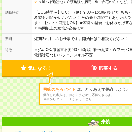
＜選べる勤務地＞介護施設や病院 ※ご自宅の近くなど、
【1日5時間～】OK！ （例）9:00～18:00のあいだ 
勤務時間
希望をお聞かせください！ その他の時間帯もあなたのラ
す！ 【シフト固定もOK】★家庭の都合でお休みが必要
15時間以上の勤務が必要です
短期2ヵ月～のお仕事です。開始日はご相談ください！
期間
日払いOK
/
履歴書不要
/
40～50代活躍中
/
副業・WワークO
特徴
電話対応なし
/
パソコンスキル不要
気になる！
応募する
興味のあるバイト
は、とりあえず保存しよう♪
保存した求人は、後からまとめて応募できるよ。
企業からアプローチが届くことも！
未読