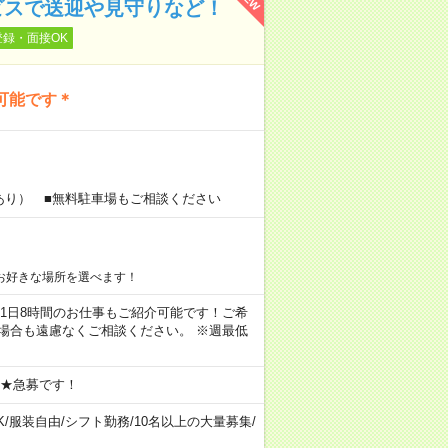
ビスで送迎や見守りなど！
登録・面接OK
可能です＊
あり） ■無料駐車場もご相談ください
お好きな場所を選べます！
ちろん1日8時間のお仕事もご紹介可能です！ご希
場合も遠慮なくご相談ください。 ※週最低
 ★急募です！
K
/
服装自由
/
シフト勤務
/
10名以上の大量募集
/