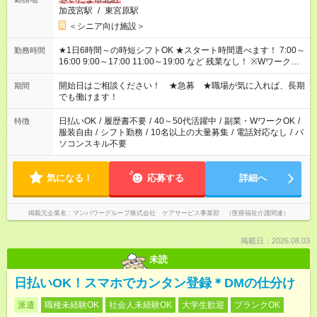
加茂宮駅
/
東宮原駅
＜シニア向け施設＞
★1日6時間～の時短シフトOK ★スタート時間選べます！ 7:00～
勤務時間
16:00 9:00～17:00 11:00～19:00 など 残業なし！ ※Wワークの
場合、他のお仕事と合わせ週40時間超の就業はご案内できませ
ん ※法令に基づき、週20時間以上勤務は社会保険への加入対象
開始日はご相談ください！ ★急募 ★職場が気に入れば、長期
期間
となります ※労働者派遣法（日雇い派遣の原則禁止）により、
でも働けます！
短時間・短期間の就業はご案内が難しい場合があります
日払いOK
/
履歴書不要
/
40～50代活躍中
/
副業・WワークOK
/
特徴
服装自由
/
シフト勤務
/
10名以上の大量募集
/
電話対応なし
/
パ
ソコンスキル不要
気になる！
応募する
詳細へ
掲載元企業名
マンパワーグループ株式会社 ケアサービス事業部 （医療福祉介護関連）
掲載日：2026.08.03
未読
日払いOK！スマホでカンタン登録＊DMの仕分け
派遣
職種未経験OK
社会人未経験OK
大学生歓迎
ブランクOK