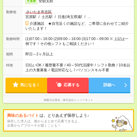
全額支給
交通費
さいたま市北区
勤務地
宮原駅
/
土呂駅
/
日進(埼玉県)駅
/
…
介護施設 ★自宅近くの施設など、ご希望に合わせてご紹介
いたします！
(1)07:00～16:00 (2)09:00～18:00 (3)17:00～09:00 ※ 上記は一
勤務時間
例です！その他シフトもご相談ください！
即日～2ヶ月以上
期間
日払いOK
/
履歴書不要
/
40～50代活躍中
/
シフト勤務
/
10名以
特徴
上の大量募集
/
電話対応なし
/
パソコンスキル不要
気になる！
応募する
詳細へ
掲載元企業名
株式会社ニッソーネット
興味のあるバイト
は、とりあえず保存しよう♪
保存した求人は、後からまとめて応募できるよ。
企業からアプローチが届くことも！