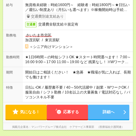
無資格未経験：時給1600円～ 経験者：時給1800円～★日払い
給与
／週払い制度あり（月払いも選べます）※稼働開始時は手続き完
了次第のお支払いとなります。
交通費別途支給あり
交通費全額支給※規定有
交通費
さいたま市北区
勤務地
加茂宮駅
/
東宮原駅
＜シニア向けマンション＞
★1日6時間～の時短シフトOK ★スタート時間選べます！ 7:00～
勤務時間
16:00 9:00～17:00 11:00～19:00 など 残業なし！ ※Wワークの
場合、他のお仕事と合わせ週40時間超の就業はご案内できませ
ん ※法令に基づき、週20時間以上勤務は社会保険への加入対象
開始日はご相談ください！ ★急募 ★職場が気に入れば、長期
期間
となります ※労働者派遣法（日雇い派遣の原則禁止）により、
でも働けます！
短時間・短期間の就業はご案内が難しい場合があります
日払いOK
/
履歴書不要
/
40～50代活躍中
/
副業・WワークOK
/
特徴
服装自由
/
シフト勤務
/
10名以上の大量募集
/
電話対応なし
/
パ
ソコンスキル不要
気になる！
応募する
詳細へ
掲載元企業名
マンパワーグループ株式会社 ケアサービス事業部 （医療福祉介護関連）