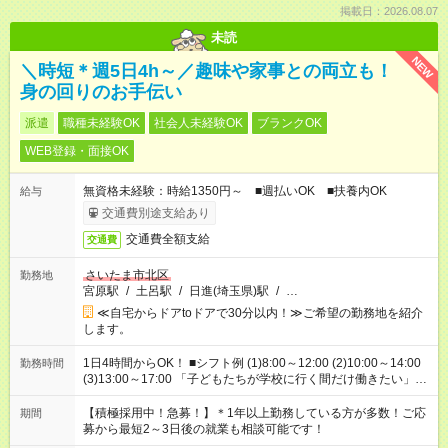
掲載日：2026.08.07
未読
NEW
＼時短＊週5日4h～／趣味や家事との両立も！
身の回りのお手伝い
派遣
職種未経験OK
社会人未経験OK
ブランクOK
WEB登録・面接OK
無資格未経験：時給1350円～ ■週払いOK ■扶養内OK
給与
交通費別途支給あり
交通費全額支給
交通費
さいたま市北区
勤務地
宮原駅
/
土呂駅
/
日進(埼玉県)駅
/
…
≪自宅からドアtoドアで30分以内！≫ご希望の勤務地を紹介
します。
1日4時間からOK！ ■シフト例 (1)8:00～12:00 (2)10:00～14:00
勤務時間
(3)13:00～17:00 「子どもたちが学校に行く間だけ働きたい」
「余裕を持って夕飯の準備がしたい」 「午前中は働いて、午後
はプライベートの時間にしたい」 など、ご希望を教えてくださ
【積極採用中！急募！】＊1年以上勤務している方が多数！ご応
期間
いね。 ※Wワーク希望の方へ 今ご覧のお仕事で希望する勤務時
募から最短2～3日後の就業も相談可能です！
間と、もう1つのお仕事の勤務時間。 合計で週40時間を超える