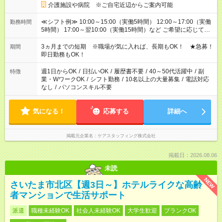
介護施設や病院 ※ご自宅近辺からご案内可能
≪シフト例≫ 10:00～15:00（実働5時間） 12:00～17:00（実働
勤務時間
5時間） 17:00～翌10:00（実働15時間）など ご希望に応じて、
働く時間は調整できます！ お気軽に担当へ相談ください！
3ヵ月までの短期 ※職場が気に入れば、長期もOK！ ★急募！
期間
即日勤務もOK！
週1日からOK
/
日払いOK
/
履歴書不要
/
40～50代活躍中
/
副
特徴
業・WワークOK
/
シフト勤務
/
10名以上の大量募集
/
電話対応
なし
/
パソコンスキル不要
気になる！
応募する
詳細へ
掲載元企業名
ケアスタッフィング株式会社
掲載日：2026.08.06
未読
NEW
さいたま市北区【週3日～】ホテルライクな高齢
者マンションで生活サポート
派遣
職種未経験OK
社会人未経験OK
大学生歓迎
ブランクOK