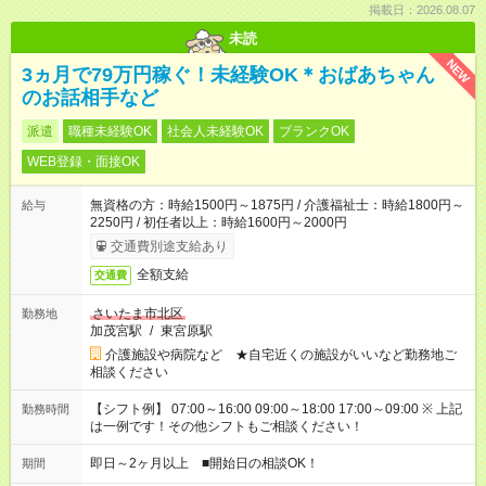
掲載日：2026.08.07
未読
NEW
3ヵ月で79万円稼ぐ！未経験OK＊おばあちゃん
のお話相手など
派遣
職種未経験OK
社会人未経験OK
ブランクOK
WEB登録・面接OK
無資格の方：時給1500円～1875円 / 介護福祉士：時給1800円～
給与
2250円 / 初任者以上：時給1600円～2000円
交通費別途支給あり
全額支給
交通費
さいたま市北区
勤務地
加茂宮駅
/
東宮原駅
介護施設や病院など ★自宅近くの施設がいいなど勤務地ご
相談ください
【シフト例】 07:00～16:00 09:00～18:00 17:00～09:00 ※ 上記
勤務時間
は一例です！その他シフトもご相談ください！
即日～2ヶ月以上 ■開始日の相談OK！
期間