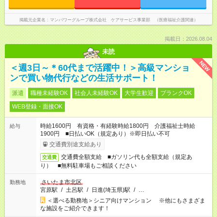
掲載元企業名
マンパワーグループ株式会社 ケアサービス事業部 （医療福祉介護関連）
掲載日：2026.08.04
未読
NEW
＜週3日～＊60代まで活躍中！＞高級マンショ
ンで買い物代行などの生活サポート！
派遣
職種未経験OK
社会人未経験OK
大学生歓迎
ブランクOK
WEB登録・面接OK
時給1600円 有資格・有経験時給1800円 介護福祉士時給
給与
1900円 ■日払いOK（規定あり）※即日払い不可
交通費別途支給あり
交通費全額支給 ■ガソリン代も全額支給（規定あ
交通費
り） ■無料駐車場もご相談ください
さいたま市北区
勤務地
宮原駅
/
土呂駅
/
日進(埼玉県)駅
/
…
＜選べる勤務地＞シニア向けマンション ※他にもさまざま
な施設をご紹介できます！