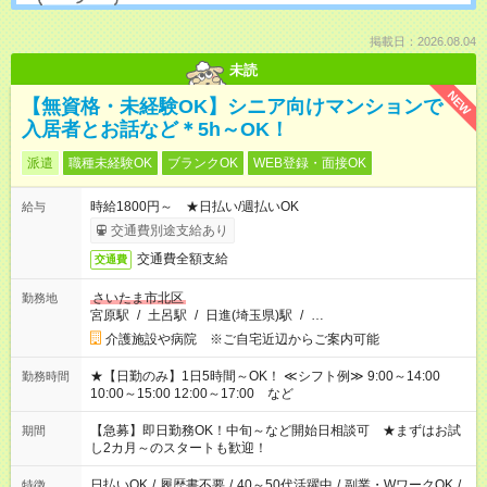
掲載日：2026.08.04
未読
NEW
【無資格・未経験OK】シニア向けマンションで
入居者とお話など＊5h～OK！
派遣
職種未経験OK
ブランクOK
WEB登録・面接OK
時給1800円～ ★日払い/週払いOK
給与
交通費別途支給あり
交通費全額支給
交通費
さいたま市北区
勤務地
宮原駅
/
土呂駅
/
日進(埼玉県)駅
/
…
介護施設や病院 ※ご自宅近辺からご案内可能
★【日勤のみ】1日5時間～OK！ ≪シフト例≫ 9:00～14:00
勤務時間
10:00～15:00 12:00～17:00 など
【急募】即日勤務OK！中旬～など開始日相談可 ★まずはお試
期間
し2カ月～のスタートも歓迎！
日払いOK
/
履歴書不要
/
40～50代活躍中
/
副業・WワークOK
/
特徴