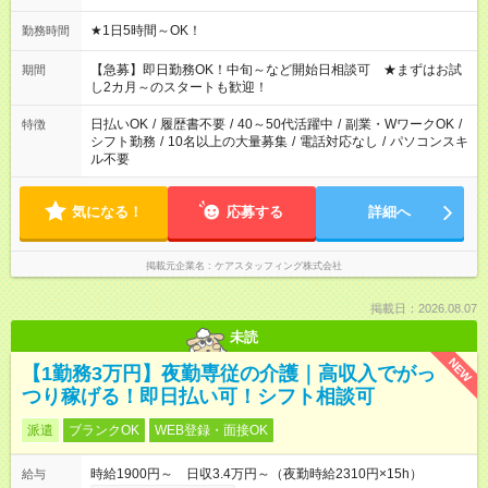
★1日5時間～OK！
勤務時間
【急募】即日勤務OK！中旬～など開始日相談可 ★まずはお試
期間
し2カ月～のスタートも歓迎！
日払いOK
/
履歴書不要
/
40～50代活躍中
/
副業・WワークOK
/
特徴
シフト勤務
/
10名以上の大量募集
/
電話対応なし
/
パソコンスキ
ル不要
気になる！
応募する
詳細へ
掲載元企業名
ケアスタッフィング株式会社
掲載日：2026.08.07
未読
NEW
【1勤務3万円】夜勤専従の介護｜高収入でがっ
つり稼げる！即日払い可！シフト相談可
派遣
ブランクOK
WEB登録・面接OK
時給1900円～ 日収3.4万円～（夜勤時給2310円×15h）
給与