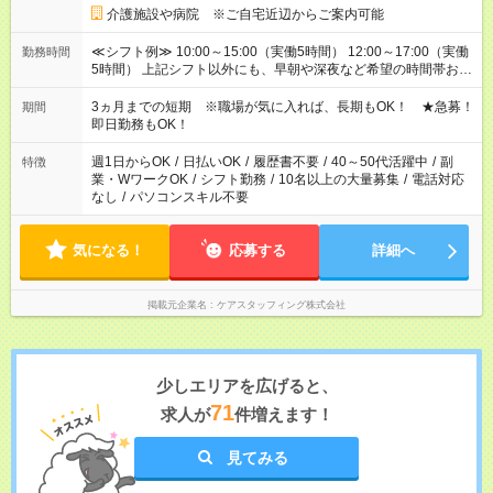
介護施設や病院 ※ご自宅近辺からご案内可能
≪シフト例≫ 10:00～15:00（実働5時間） 12:00～17:00（実働
勤務時間
5時間） 上記シフト以外にも、早朝や深夜など希望の時間帯お聞
かせください！ 事前に担当からヒアリングもしますので、ご安
心ください！
3ヵ月までの短期 ※職場が気に入れば、長期もOK！ ★急募！
期間
即日勤務もOK！
週1日からOK
/
日払いOK
/
履歴書不要
/
40～50代活躍中
/
副
特徴
業・WワークOK
/
シフト勤務
/
10名以上の大量募集
/
電話対応
なし
/
パソコンスキル不要
気になる！
応募する
詳細へ
掲載元企業名
ケアスタッフィング株式会社
少しエリアを広げると、
71
求人が
件増えます！
見てみる