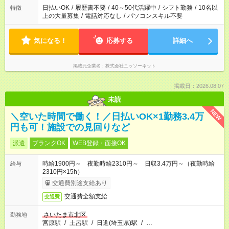
日払いOK
/
履歴書不要
/
40～50代活躍中
/
シフト勤務
/
10名以
特徴
上の大量募集
/
電話対応なし
/
パソコンスキル不要
気になる！
応募する
詳細へ
掲載元企業名
株式会社ニッソーネット
掲載日：2026.08.07
未読
NEW
＼空いた時間で働く！／日払いOK×1勤務3.4万
円も可！施設での見回りなど
派遣
ブランクOK
WEB登録・面接OK
時給1900円～ 夜勤時給2310円～ 日収3.4万円～（夜勤時給
給与
2310円×15h）
交通費別途支給あり
交通費全額支給
交通費
さいたま市北区
勤務地
宮原駅
/
土呂駅
/
日進(埼玉県)駅
/
…