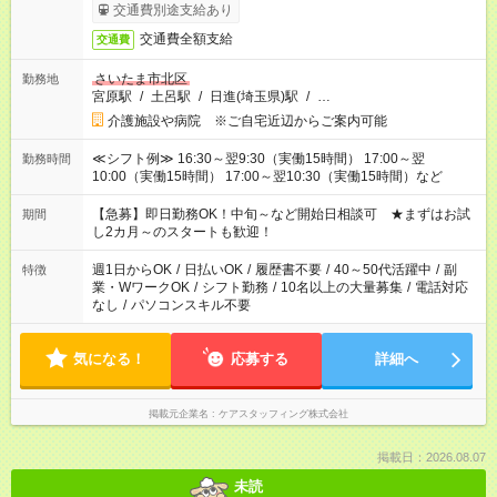
交通費別途支給あり
交通費全額支給
交通費
さいたま市北区
勤務地
宮原駅
/
土呂駅
/
日進(埼玉県)駅
/
…
介護施設や病院 ※ご自宅近辺からご案内可能
≪シフト例≫ 16:30～翌9:30（実働15時間） 17:00～翌
勤務時間
10:00（実働15時間） 17:00～翌10:30（実働15時間）など
【急募】即日勤務OK！中旬～など開始日相談可 ★まずはお試
期間
し2カ月～のスタートも歓迎！
週1日からOK
/
日払いOK
/
履歴書不要
/
40～50代活躍中
/
副
特徴
業・WワークOK
/
シフト勤務
/
10名以上の大量募集
/
電話対応
なし
/
パソコンスキル不要
気になる！
応募する
詳細へ
掲載元企業名
ケアスタッフィング株式会社
掲載日：2026.08.07
未読