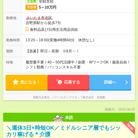
全額支給
交通費
5～10万円
月収例
さいたま市北区
勤務地
吉野原駅から徒歩7分
食料品及び日用生活用品供給
13:20～18:00(実働4時間40分 休憩なし)
勤務時間
【急募】即日～長期 ※8月～！
期間
履歴書不要
/
40～50代活躍中
/
副業・WワークOK
/
服装自由
/
特徴
シフト勤務
/
パソコンスキル不要
気になる！
応募する
詳細へ
掲載元企業名
パーソルテンプスタッフ株式会社 首都圏
掲載日：2026.08.05
未読
NEW
＼週休3日×時短OK／ミドルシニア層でもシッ
カリ稼げる＊介護