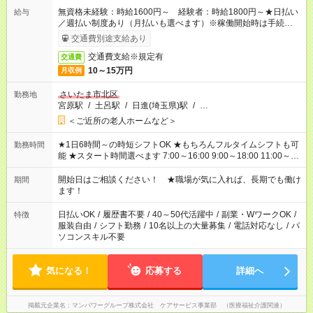
無資格未経験：時給1600円～ 経験者：時給1800円～★日払い
給与
／週払い制度あり（月払いも選べます）※稼働開始時は手続き完
了次第のお支払いとなります。
交通費別途支給あり
交通費支給※規定有
交通費
10～15万円
月収例
さいたま市北区
勤務地
宮原駅
/
土呂駅
/
日進(埼玉県)駅
/
…
＜ご近所の老人ホームなど＞
★1日6時間～の時短シフトOK ★もちろんフルタイムシフトも可
勤務時間
能 ★スタート時間選べます 7:00～16:00 9:00～18:00 11:00～
20:00 など 残業なし！ ※Wワークの場合、他のお仕事と合わせ
週40時間超の就業はご案内できません ※法令に基づき、週20時
開始日はご相談ください！ ★職場が気に入れば、長期でも働け
期間
間以上勤務は社会保険への加入対象となります ※労働者派遣法
ます！
（日雇い派遣の原則禁止）により、短時間・短期間の就業はご
案内が難しい場合があります
日払いOK
/
履歴書不要
/
40～50代活躍中
/
副業・WワークOK
/
特徴
服装自由
/
シフト勤務
/
10名以上の大量募集
/
電話対応なし
/
パ
ソコンスキル不要
気になる！
応募する
詳細へ
掲載元企業名
マンパワーグループ株式会社 ケアサービス事業部 （医療福祉介護関連）