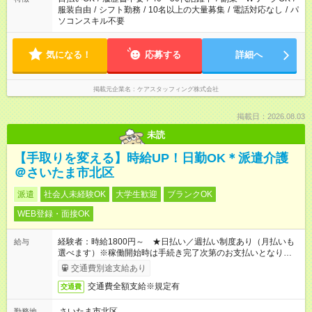
服装自由
/
シフト勤務
/
10名以上の大量募集
/
電話対応なし
/
パ
ソコンスキル不要
気になる！
応募する
詳細へ
掲載元企業名
ケアスタッフィング株式会社
掲載日：2026.08.03
未読
【手取りを変える】時給UP！日勤OK＊派遣介護
＠さいたま市北区
派遣
社会人未経験OK
大学生歓迎
ブランクOK
WEB登録・面接OK
経験者：時給1800円～ ★日払い／週払い制度あり（月払いも
給与
選べます）※稼働開始時は手続き完了次第のお支払いとなりま
す。
交通費別途支給あり
交通費全額支給※規定有
交通費
さいたま市北区
勤務地