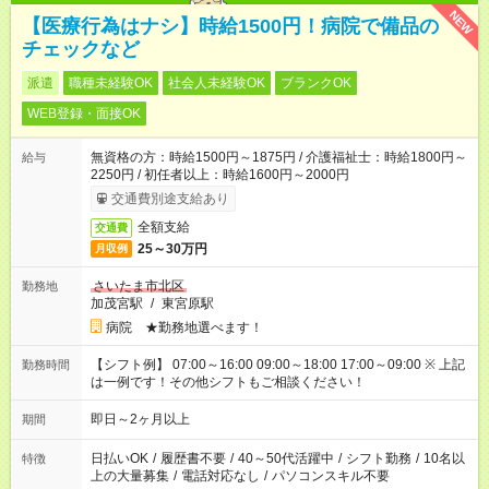
NEW
【医療行為はナシ】時給1500円！病院で備品の
チェックなど
派遣
職種未経験OK
社会人未経験OK
ブランクOK
WEB登録・面接OK
無資格の方：時給1500円～1875円 / 介護福祉士：時給1800円～
給与
2250円 / 初任者以上：時給1600円～2000円
交通費別途支給あり
全額支給
交通費
25～30万円
月収例
さいたま市北区
勤務地
加茂宮駅
/
東宮原駅
病院 ★勤務地選べます！
【シフト例】 07:00～16:00 09:00～18:00 17:00～09:00 ※ 上記
勤務時間
は一例です！その他シフトもご相談ください！
即日～2ヶ月以上
期間
日払いOK
/
履歴書不要
/
40～50代活躍中
/
シフト勤務
/
10名以
特徴
上の大量募集
/
電話対応なし
/
パソコンスキル不要