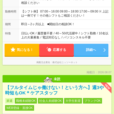
相談ください
【シフト例】 07:00～16:00 09:00～18:00 17:00～09:00 ※ 上記
勤務時間
は一例です！その他シフトもご相談ください！
即日～2ヶ月以上 ■開始日の相談OK！
期間
日払いOK
/
履歴書不要
/
40～50代活躍中
/
シフト勤務
/
10名以
特徴
上の大量募集
/
電話対応なし
/
パソコンスキル不要
気になる！
応募する
詳細へ
掲載元企業名
株式会社ニッソーネット
掲載日：2026.08.07
未読
NEW
【フルタイムじゃ働けない！という方へ】週3や
時短もOK＊ケアスタッフ
派遣
職種未経験OK
社会人未経験OK
大学生歓迎
ブランクOK
WEB登録・面接OK