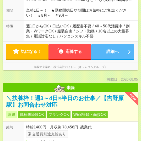
お気軽にご相談ください！
単発1日～！ ★勤務開始日や期間はお気軽にご相談くださ
期間
い！ ＃8月～ ＃9月～
週1日からOK
/
日払いOK
/
履歴書不要
/
40～50代活躍中
/
副
特徴
業・WワークOK
/
服装自由
/
シフト勤務
/
10名以上の大量募
集
/
電話対応なし
/
パソコンスキル不要
気になる！
応募する
詳細へ
掲載元企業名
株式会社バイトレ（キャムコムグループ）
掲載日：2026.08.05
未読
NEW
＼扶養枠！週3～4日×半日のお仕事／【吉野原
駅】お問合わせ対応
派遣
職種未経験OK
ブランクOK
WEB登録・面接OK
時給1400円 月収例 78,456円+残業代
給与
交通費別途支給あり