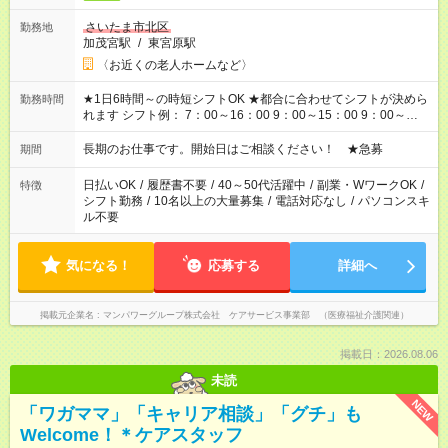
さいたま市北区
勤務地
加茂宮駅
/
東宮原駅
〈お近くの老人ホームなど〉
★1日6時間～の時短シフトOK ★都合に合わせてシフトが決めら
勤務時間
れます シフト例： 7：00～16：00 9：00～15：00 9：00～
18：00 11：00～20：00 など ※Wワークの場合、他のお仕事と
合わせ週40時間超の就業はご案内できません ※法令に基づき、
長期のお仕事です。開始日はご相談ください！ ★急募
期間
週20時間以上勤務は社会保険への加入対象となります ※労働者
派遣法（日雇い派遣の原則禁止）により、短時間・短期間の就
日払いOK
/
履歴書不要
/
40～50代活躍中
/
副業・WワークOK
/
特徴
業はご案内が難しい場合があります
シフト勤務
/
10名以上の大量募集
/
電話対応なし
/
パソコンスキ
ル不要
気になる！
応募する
詳細へ
掲載元企業名
マンパワーグループ株式会社 ケアサービス事業部 （医療福祉介護関連）
掲載日：2026.08.06
未読
NEW
「ワガママ」「キャリア相談」「グチ」も
Welcome！＊ケアスタッフ