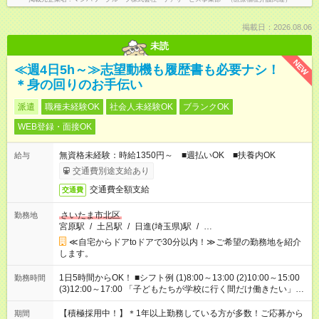
掲載日：2026.08.06
未読
NEW
≪週4日5h～≫志望動機も履歴書も必要ナシ！
＊身の回りのお手伝い
派遣
職種未経験OK
社会人未経験OK
ブランクOK
WEB登録・面接OK
無資格未経験：時給1350円～ ■週払いOK ■扶養内OK
給与
交通費別途支給あり
交通費全額支給
交通費
さいたま市北区
勤務地
宮原駅
/
土呂駅
/
日進(埼玉県)駅
/
…
≪自宅からドアtoドアで30分以内！≫ご希望の勤務地を紹介
します。
1日5時間からOK！ ■シフト例 (1)8:00～13:00 (2)10:00～15:00
勤務時間
(3)12:00～17:00 「子どもたちが学校に行く間だけ働きたい」
「余裕を持って夕飯の準備がしたい」 「午前中は働いて、午後
はプライベートの時間にしたい」 など、ご希望を教えてくださ
【積極採用中！】＊1年以上勤務している方が多数！ご応募から
期間