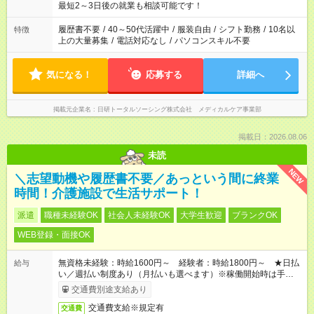
いね。 ※Wワーク希望の方へ 今ご覧のお仕事で希望する勤務時
最短2～3日後の就業も相談可能です！
間と、もう1つのお仕事の勤務時間。 合計で週40時間を超える
場合は応募できません。
履歴書不要
/
40～50代活躍中
/
服装自由
/
シフト勤務
/
10名以
特徴
上の大量募集
/
電話対応なし
/
パソコンスキル不要
気になる！
応募する
詳細へ
掲載元企業名
日研トータルソーシング株式会社 メディカルケア事業部
掲載日：2026.08.06
未読
NEW
＼志望動機や履歴書不要／あっという間に終業
時間！介護施設で生活サポート！
派遣
職種未経験OK
社会人未経験OK
大学生歓迎
ブランクOK
WEB登録・面接OK
無資格未経験：時給1600円～ 経験者：時給1800円～ ★日払
給与
い／週払い制度あり（月払いも選べます）※稼働開始時は手続き
完了次第のお支払いとなります。
交通費別途支給あり
交通費支給※規定有
交通費