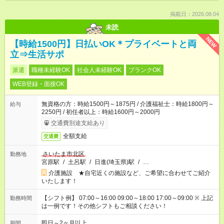
掲載日：2026.08.04
未読
NEW
【時給1500円】日払いOK＊プライベートと両
立⇒生活サポ
派遣
職種未経験OK
社会人未経験OK
ブランクOK
WEB登録・面接OK
無資格の方：時給1500円～1875円 / 介護福祉士：時給1800円～
給与
2250円 / 初任者以上：時給1600円～2000円
交通費別途支給あり
全額支給
交通費
さいたま市北区
勤務地
宮原駅
/
土呂駅
/
日進(埼玉県)駅
/
…
介護施設 ★自宅近くの施設など、ご希望に合わせてご紹介
いたします！
【シフト例】 07:00～16:00 09:00～18:00 17:00～09:00 ※ 上記
勤務時間
は一例です！その他シフトもご相談ください！
即日～2ヶ月以上
期間