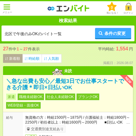
0
メニュー
気になる！
ログイン
検索結果
条件の変更
北区で午後のみOKのバイト一覧
27
1,554
件中
1
～
27
件表示
平均時給:
円
新着順
時給順
人気順
掲載日：2026.08.07
未読
NEW
＼急な出費も安心／最短3日でお仕事スタートで
きる介護＊即日×日払いOK
派遣
職種未経験OK
社会人未経験OK
ブランクOK
WEB登録・面接OK
無資格の方：時給1500円～1875円 / 介護福祉士：時給1800円～
給与
2250円 / 初任者以上：時給1600円～2000円 ■日払いOK ■
日収例：1万2000円（時給1500円×8h）
交通費別途支給あり