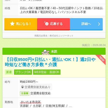
日払いOK
/
履歴書不要
/
40～50代活躍中
/
シフト勤務
/
10名以
特徴
上の大量募集
/
電話対応なし
/
パソコンスキル不要
気になる！
応募する
詳細へ
掲載元企業名
株式会社ニッソーネット
掲載日：2026.08.04
未読
NEW
【日収9500円×日払い・週払いOK！】週2日や
時短など働き方多数＊介護
派遣
ブランクOK
WEB登録・面接OK
時給1900円～
給与
交通費別途支給あり
交通費全額支給
交通費
さいたま市北区
勤務地
宮原駅
/
土呂駅
/
日進(埼玉県)駅
/
…