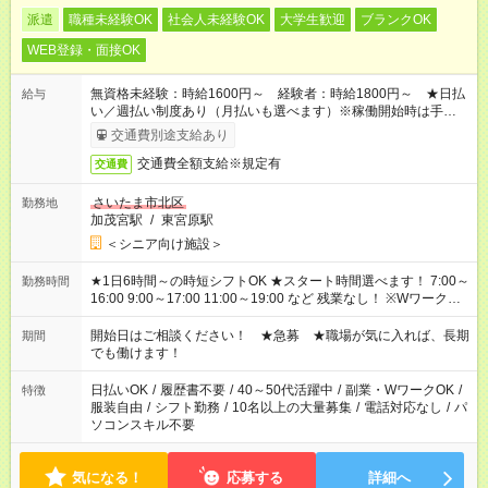
派遣
職種未経験OK
社会人未経験OK
大学生歓迎
ブランクOK
WEB登録・面接OK
無資格未経験：時給1600円～ 経験者：時給1800円～ ★日払
給与
い／週払い制度あり（月払いも選べます）※稼働開始時は手続き
完了次第のお支払いとなります。
交通費別途支給あり
交通費全額支給※規定有
交通費
さいたま市北区
勤務地
加茂宮駅
/
東宮原駅
＜シニア向け施設＞
★1日6時間～の時短シフトOK ★スタート時間選べます！ 7:00～
勤務時間
16:00 9:00～17:00 11:00～19:00 など 残業なし！ ※Wワークの
場合、他のお仕事と合わせ週40時間超の就業はご案内できませ
ん ※法令に基づき、週20時間以上勤務は社会保険への加入対象
開始日はご相談ください！ ★急募 ★職場が気に入れば、長期
期間
となります ※労働者派遣法（日雇い派遣の原則禁止）により、
でも働けます！
短時間・短期間の就業はご案内が難しい場合があります
日払いOK
/
履歴書不要
/
40～50代活躍中
/
副業・WワークOK
/
特徴
服装自由
/
シフト勤務
/
10名以上の大量募集
/
電話対応なし
/
パ
ソコンスキル不要
気になる！
応募する
詳細へ