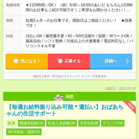
★1日5時間～OK！ （例）9:00～18:00のあいだ もちろん1日8時
勤務時間
間のお仕事もご紹介可能です！ご希望をお聞かせください！★家
庭の都合でお休みが必要な場合も遠慮なくご相談ください。 ※
週最低15時間以上の勤務が必要です
短期2ヵ月～のお仕事です。開始日はご相談ください！ ★急募
期間
です！
日払いOK
/
履歴書不要
/
40～50代活躍中
/
副業・WワークOK
/
特徴
服装自由
/
シフト勤務
/
10名以上の大量募集
/
電話対応なし
/
パ
ソコンスキル不要
気になる！
応募する
詳細へ
掲載元企業名
株式会社ネオキャリア ナイス！介護事業部
掲載日：2026.08.04
未読
NEW
【毎週お給料振り込み可能＊週払い】おばあち
ゃんの生活サポート
派遣
職種未経験OK
社会人未経験OK
大学生歓迎
ブランクOK
WEB登録・面接OK