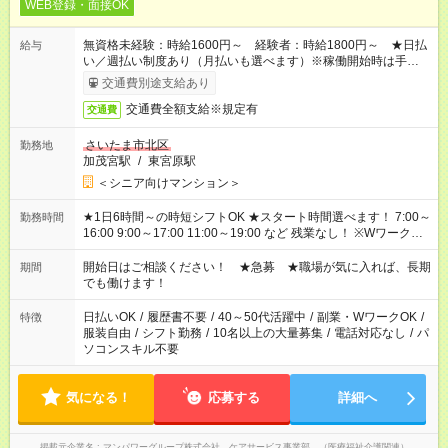
WEB登録・面接OK
無資格未経験：時給1600円～ 経験者：時給1800円～ ★日払
給与
い／週払い制度あり（月払いも選べます）※稼働開始時は手続き
完了次第のお支払いとなります。
交通費別途支給あり
交通費全額支給※規定有
交通費
さいたま市北区
勤務地
加茂宮駅
/
東宮原駅
＜シニア向けマンション＞
★1日6時間～の時短シフトOK ★スタート時間選べます！ 7:00～
勤務時間
16:00 9:00～17:00 11:00～19:00 など 残業なし！ ※Wワークの
場合、他のお仕事と合わせ週40時間超の就業はご案内できませ
ん ※法令に基づき、週20時間以上勤務は社会保険への加入対象
開始日はご相談ください！ ★急募 ★職場が気に入れば、長期
期間
となります ※労働者派遣法（日雇い派遣の原則禁止）により、
でも働けます！
短時間・短期間の就業はご案内が難しい場合があります
日払いOK
/
履歴書不要
/
40～50代活躍中
/
副業・WワークOK
/
特徴
服装自由
/
シフト勤務
/
10名以上の大量募集
/
電話対応なし
/
パ
ソコンスキル不要
気になる！
応募する
詳細へ
掲載元企業名
マンパワーグループ株式会社 ケアサービス事業部 （医療福祉介護関連）