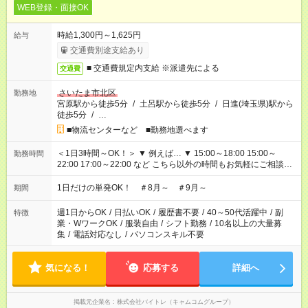
WEB登録・面接OK
時給1,300円～1,625円
給与
交通費別途支給あり
■ 交通費規定内支給 ※派遣先による
交通費
さいたま市北区
勤務地
宮原駅から徒歩5分
/
土呂駅から徒歩5分
/
日進(埼玉県)駅から
徒歩5分
/
…
■物流センターなど ■勤務地選べます
＜1日3時間～OK！＞ ▼ 例えば… ▼ 15:00～18:00 15:00～
勤務時間
22:00 17:00～22:00 など こちら以外の時間もお気軽にご相談く
ださい！
1日だけの単発OK！ ＃8月～ ＃9月～
期間
週1日からOK
/
日払いOK
/
履歴書不要
/
40～50代活躍中
/
副
特徴
業・WワークOK
/
服装自由
/
シフト勤務
/
10名以上の大量募
集
/
電話対応なし
/
パソコンスキル不要
気になる！
応募する
詳細へ
掲載元企業名
株式会社バイトレ（キャムコムグループ）