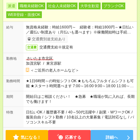
派遣
職種未経験OK
社会人未経験OK
大学生歓迎
ブランクOK
WEB登録・面接OK
無資格未経験：時給1600円～ 経験者：時給1800円～★日払い
給与
／週払い制度あり（月払いも選べます）※稼働開始時は手続き完
了次第のお支払いとなります。
交通費別途支給あり
交通費支給※規定有
交通費
さいたま市北区
勤務地
加茂宮駅
/
東宮原駅
＜ご近所の老人ホームなど＞
★1日6時間～の時短シフトOK ★もちろんフルタイムシフトも可
勤務時間
能 ★スタート時間選べます 7:00～16:00 9:00～18:00 11:00～
20:00 など 残業なし！ ※Wワークの場合、他のお仕事と合わせ
週40時間超の就業はご案内できません ※法令に基づき、週20時
開始日はご相談ください！ ★急募 ★職場が気に入れば、長期
期間
間以上勤務は社会保険への加入対象となります ※労働者派遣法
でも働けます！
（日雇い派遣の原則禁止）により、短時間・短期間の就業はご
案内が難しい場合があります
日払いOK
/
履歴書不要
/
40～50代活躍中
/
副業・WワークOK
/
特徴
服装自由
/
シフト勤務
/
10名以上の大量募集
/
電話対応なし
/
パ
ソコンスキル不要
気になる！
応募する
詳細へ