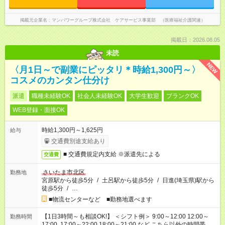
掲載元企業名
マンパワーグループ株式会社 ケアサービス事業部 （医療福祉介護関連）
掲載日：2026.08.05
未読
NEW
〈月1日～で副業にピッタリ＊時給1,300円～〉
コスメのカンタン仕分け
派遣
職種未経験OK
社会人未経験OK
大学生歓迎
ブランクOK
WEB登録・面接OK
時給1,300円～1,625円
給与
交通費別途支給あり
■ 交通費規定内支給 ※派遣先による
交通費
さいたま市北区
勤務地
宮原駅から徒歩5分
/
土呂駅から徒歩5分
/
日進(埼玉県)駅から
徒歩5分
/
…
■物流センターなど ■勤務地選べます
【1日3時間～も相談OK!】 ＜シフト例＞ 9:00～12:00 12:00～
勤務時間
17:00 17:00～22:00 18:00～21:00 など こちら以外の時間帯も