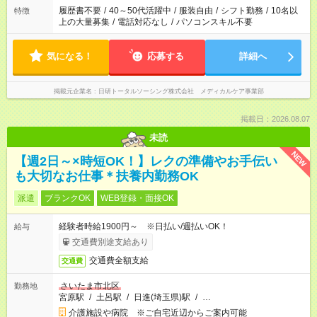
場合は応募できません。
履歴書不要
/
40～50代活躍中
/
服装自由
/
シフト勤務
/
10名以
特徴
上の大量募集
/
電話対応なし
/
パソコンスキル不要
気になる！
応募する
詳細へ
掲載元企業名
日研トータルソーシング株式会社 メディカルケア事業部
掲載日：2026.08.07
未読
NEW
【週2日～×時短OK！】レクの準備やお手伝い
も大切なお仕事＊扶養内勤務OK
派遣
ブランクOK
WEB登録・面接OK
経験者時給1900円～ ※日払い/週払いOK！
給与
交通費別途支給あり
交通費全額支給
交通費
さいたま市北区
勤務地
宮原駅
/
土呂駅
/
日進(埼玉県)駅
/
…
介護施設や病院 ※ご自宅近辺からご案内可能