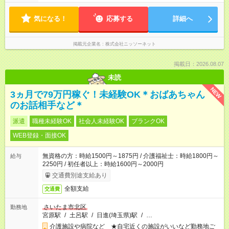
気になる！
応募する
詳細へ
掲載元企業名
株式会社ニッソーネット
掲載日：2026.08.07
未読
NEW
3ヵ月で79万円稼ぐ！未経験OK＊おばあちゃん
のお話相手など＊
派遣
職種未経験OK
社会人未経験OK
ブランクOK
WEB登録・面接OK
無資格の方：時給1500円～1875円 / 介護福祉士：時給1800円～
給与
2250円 / 初任者以上：時給1600円～2000円
交通費別途支給あり
全額支給
交通費
さいたま市北区
勤務地
宮原駅
/
土呂駅
/
日進(埼玉県)駅
/
…
介護施設や病院など ★自宅近くの施設がいいなど勤務地ご