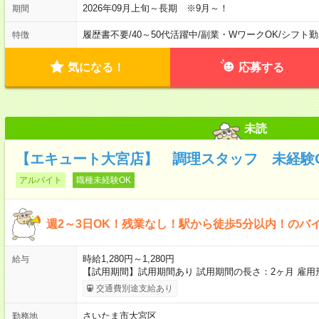
2026年09月上旬～長期 ※9月～！
期間
履歴書不要
/
40～50代活躍中
/
副業・WワークOK
/
シフト勤
特徴
気になる！
応募する
未読
【エキュート大宮店】 調理スタッフ 未経験O
アルバイト
職種未経験OK
週2～3日OK！残業なし！駅から徒歩5分以内！のバ
時給1,280円～1,280円
給与
【試用期間】試用期間あり 試用期間の長さ：2ヶ月 雇
交通費別途支給あり
さいたま市大宮区
勤務地