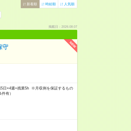
新着順
時給順
人気順
掲載日：2026.08.07
NEW
保守
h×週5日×4週+残業5h ※月収例を保証するもの
条件有）