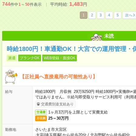
1,483
744
平均時給:
円
件中
1
～
50
件表示
1
2
3
4
5
次へ
未読
時給1800円！車通勤OK！大宮での運用管理・
派遣
ブランクOK
WEB登録・面接OK
【正社員へ直接雇用の可能性あり】
時給1800円 月収例 29万9250円 時給1800円×実働8
給与
ではありません。※給与即受取りサービス利用可（利用
交通費別途支給あり
1ヶ月3万円を上限として実費支給
交通費
25～30万円
月収例
さいたま市大宮区
勤務地
大宮(埼玉県)駅
から徒歩20分
/
北与野駅から徒歩40分