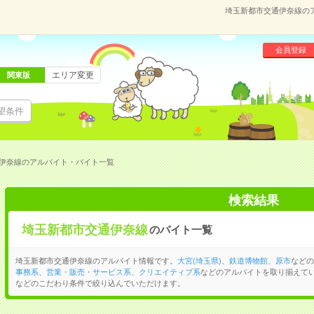
埼玉新都市交通伊奈線の
会員登録
エリア変更
関東版
望条件
伊奈線のアルバイト・バイト一覧
検索結果
埼玉新都市交通伊奈線
のバイト一覧
埼玉新都市交通伊奈線のアルバイト情報です。
大宮(埼玉県)
、
鉄道博物館
、
原市
などの
事務系
、
営業・販売・サービス系
、
クリエイティブ系
などのアルバイトを取り揃えて
などのこだわり条件で絞り込んでいただけます。