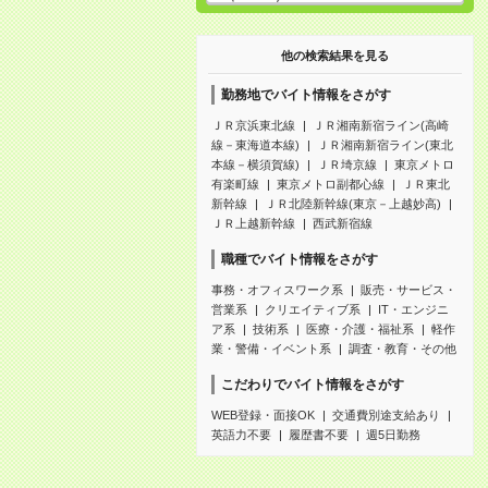
他の検索結果を見る
勤務地でバイト情報をさがす
ＪＲ京浜東北線
ＪＲ湘南新宿ライン(高崎
線－東海道本線)
ＪＲ湘南新宿ライン(東北
本線－横須賀線)
ＪＲ埼京線
東京メトロ
有楽町線
東京メトロ副都心線
ＪＲ東北
新幹線
ＪＲ北陸新幹線(東京－上越妙高)
ＪＲ上越新幹線
西武新宿線
職種でバイト情報をさがす
事務・オフィスワーク系
販売・サービス・
営業系
クリエイティブ系
IT・エンジニ
ア系
技術系
医療・介護・福祉系
軽作
業・警備・イベント系
調査・教育・その他
こだわりでバイト情報をさがす
WEB登録・面接OK
交通費別途支給あり
英語力不要
履歴書不要
週5日勤務