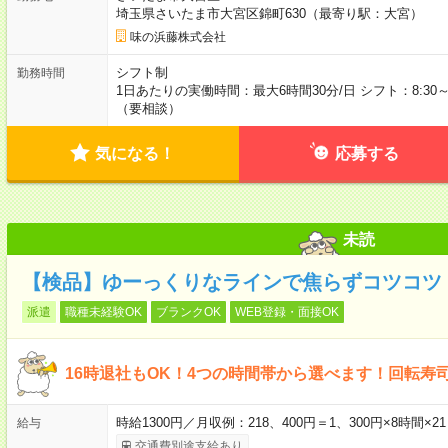
埼玉県さいたま市大宮区錦町630（最寄り駅：大宮）
味の浜藤株式会社
シフト制
勤務時間
1日あたりの実働時間：最大6時間30分/日 シフト：8:30～
（要相談）
気になる！
応募する
未読
【検品】ゆーっくりなラインで焦らずコツコツ！
派遣
職種未経験OK
ブランクOK
WEB登録・面接OK
16時退社もOK！4つの時間帯から選べます！回転寿
時給1300円／月収例：218、400円＝1、300円×8時間
給与
交通費別途支給あり