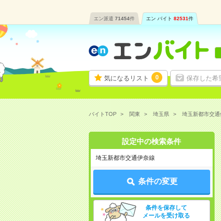
エン派遣
71454
件
エン バイト
82531
件
0
気になるリスト
保存した希
バイトTOP
関東
埼玉県
埼玉新都市交通
設定中の検索条件
埼玉新都市交通伊奈線
条件の変更
条件を保存して
メールを受け取る