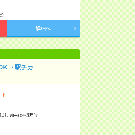
務
詳細へ
K ・駅チカ
イト
用形態、給与は本採用時…