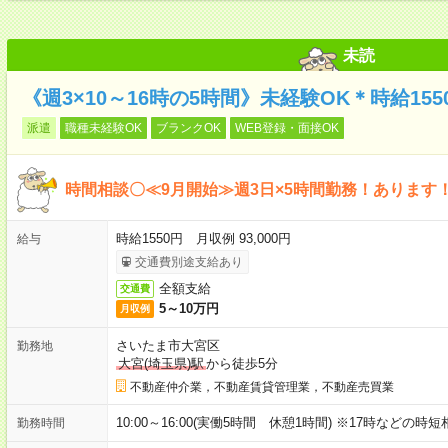
未読
《週3×10～16時の5時間》未経験OK＊時給15
派遣
職種未経験OK
ブランクOK
WEB登録・面接OK
時間相談〇≪9月開始≫週3日×5時間勤務！あります！
時給1550円 月収例 93,000円
給与
交通費別途支給あり
全額支給
交通費
5～10万円
月収例
さいたま市大宮区
勤務地
大宮(埼玉県)駅
から徒歩5分
不動産仲介業，不動産賃貸管理業，不動産売買業
10:00～16:00(実働5時間 休憩1時間) ※17時などの時
勤務時間