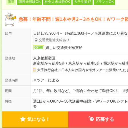
派遣
職種未経験OK
社会人未経験OK
大学生歓迎
ブランクOK
急募！年齢不問！週1本や月2～3本もOK！Ｗワーク
日給1万5,980円～（時給1,360円～／※派遣先により
給与
交通費別途支給あり
嬉しい交通費全額支給
交通費
東京都新宿区
勤務地
新宿駅から徒歩5分
/
東京駅から徒歩5分
/
横浜駅から徒歩
大手旅行会社／日本人向け国内や海外ツアーに添乗いただ
※ツアーによる
勤務時間
月1回、年に数回など、ご都合に合わせて勤務OK！ ※
期間
週1日からOK
/
40～50代活躍中
/
副業・WワークOK
/
シフト
特徴
要
気になる！
応募する